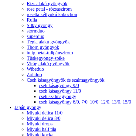
Rizs alakú gyöngyök
rose petal - rózsaszirom
rosetta kétlyukú kabochon
Rulla
Silky gyöngy
stormduo
superduo
Tégla alakú gyöngyök
Thorn gyöngyök
tulip petal-tulipánszirom
Tüskegyöngy-spike
Virág alakú gyöngyök
Wibeduo
Zoliduo
Cseh kásagyöngyök és szalmagyöngyök
cseh kásagyöngy 9/0
cseh kásagyöngy 11/0
cseh szalmagyöngy
cseh kásagyöngy 6/0, 7/0, 10/0, 12/0, 13/0, 15/0
Japán gyöngy
Miyuki delica 11/0
Miyuki delica 8/0
Miyuki drops
Miyuki half tila
Miyuki kocka