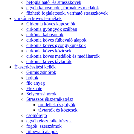
befoglalható- és strasszkövek
egyéb kabosonok , formák és medálok
fûzhetõ foglalatosok, varrható strasszkövek
Cirkónia köves termékek
Cirkonia köves kapcsolók
cirkonia gyöngyök szálban
cirkónia kabosonok
cirkonia köves fülbevaló alapok
cirkonia köves gyöngykupakok
cirkonia köves köztesek
cirkonia köves medálok és medáltartók
cirkonia köves távtartók
Ékszerkészítési kellék
Gumis zsinórok
bojtok
filc anyag
Flex-rite
Selyemzsinórok
Strasszos ékszeralkatrész
rondellek és golyók
távtartók és köztesek
csomórejtõ
egyéb ékszeralkatrészek
fogók, szerszámok
fülbevaló alapok