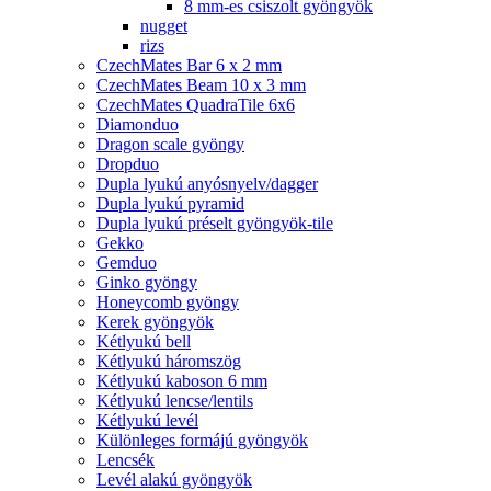
8 mm-es csiszolt gyöngyök
nugget
rizs
CzechMates Bar 6 x 2 mm
CzechMates Beam 10 x 3 mm
CzechMates QuadraTile 6x6
Diamonduo
Dragon scale gyöngy
Dropduo
Dupla lyukú anyósnyelv/dagger
Dupla lyukú pyramid
Dupla lyukú préselt gyöngyök-tile
Gekko
Gemduo
Ginko gyöngy
Honeycomb gyöngy
Kerek gyöngyök
Kétlyukú bell
Kétlyukú háromszög
Kétlyukú kaboson 6 mm
Kétlyukú lencse/lentils
Kétlyukú levél
Különleges formájú gyöngyök
Lencsék
Levél alakú gyöngyök