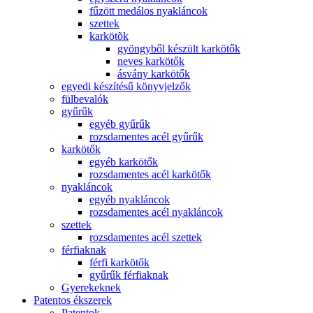
fűzött medálos nyakláncok
szettek
karkötõk
gyöngyből készült karkötők
neves karkötők
ásvány karkötők
egyedi készítésű könyvjelzők
fülbevalók
gyűrűk
egyéb gyűrűk
rozsdamentes acél gyűrűk
karkötők
egyéb karkötők
rozsdamentes acél karkötők
nyakláncok
egyéb nyakláncok
rozsdamentes acél nyakláncok
szettek
rozsdamentes acél szettek
férfiaknak
férfi karkötők
gyűrűk férfiaknak
Gyerekeknek
Patentos ékszerek
Patentok