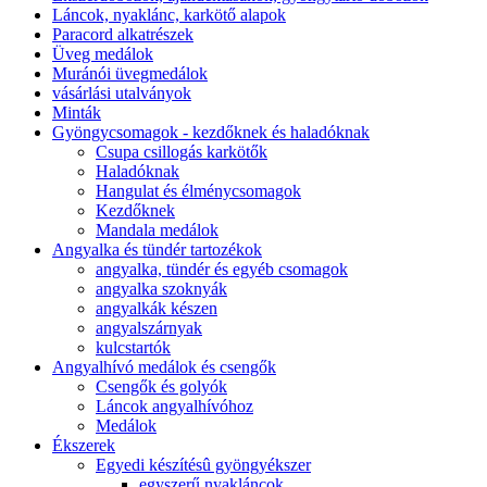
Láncok, nyaklánc, karkötő alapok
Paracord alkatrészek
Üveg medálok
Muránói üvegmedálok
vásárlási utalványok
Minták
Gyöngycsomagok - kezdőknek és haladóknak
Csupa csillogás karkötők
Haladóknak
Hangulat és élménycsomagok
Kezdőknek
Mandala medálok
Angyalka és tündér tartozékok
angyalka, tündér és egyéb csomagok
angyalka szoknyák
angyalkák készen
angyalszárnyak
kulcstartók
Angyalhívó medálok és csengők
Csengők és golyók
Láncok angyalhívóhoz
Medálok
Ékszerek
Egyedi készítésû gyöngyékszer
egyszerű nyakláncok