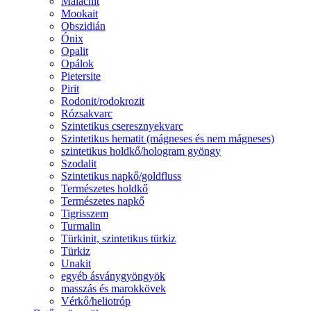
Malachit
Mookait
Obszidián
Ónix
Opalit
Opálok
Pietersite
Pirit
Rodonit/rodokrozit
Rózsakvarc
Szintetikus cseresznyekvarc
Szintetikus hematit (mágneses és nem mágneses)
szintetikus holdkő/hologram gyöngy
Szodalit
Szintetikus napkő/goldfluss
Természetes holdkő
Természetes napkő
Tigrisszem
Turmalin
Türkinit, szintetikus türkiz
Türkiz
Unakit
egyéb ásványgyöngyök
masszás és marokkövek
Vérkő/heliotróp