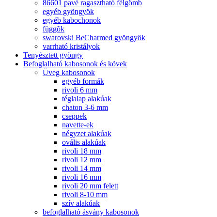
86601 pavé ragasztható félgömb
egyéb gyöngyök
egyéb kabochonok
függõk
swarovski BeCharmed gyöngyök
varrható kristályok
Tenyésztett gyöngy
Befoglalható kabosonok és kövek
Üveg kabosonok
egyéb formák
rivoli 6 mm
téglalap alakúak
chaton 3-6 mm
cseppek
navette-ek
négyzet alakúak
ovális alakúak
rivoli 18 mm
rivoli 12 mm
rivoli 14 mm
rivoli 16 mm
rivoli 20 mm felett
rivoli 8-10 mm
szív alakúak
befoglalható ásvány kabosonok