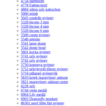
4754 starbloom
4778 Fatima keze
4884 xilion szív kabochon
5000 gömb
5045 rondelle gyöngy
5328 bicone 3 mm
5328 bicone 4 mm
5328 bicone 6 mm
5500 csepp gyöngy
5540 artemis
5541 large dome
5542 dome bead
5601 kocka gyöngy
5741 szív gyöngy
5742 szív gyöngy
5750 koponya gyöngy
5752 négylevelű lóhere gyöngy
5754 pillangó gyöngyök
5810 kerek igazgyöngy utánzat
5821 igazgyöngy utánzat csepp
6228 szív
6744 virág medál
6904 Lily medál
6905 Dragonfly pendant
86301 pavé félig fúrt gyöngy