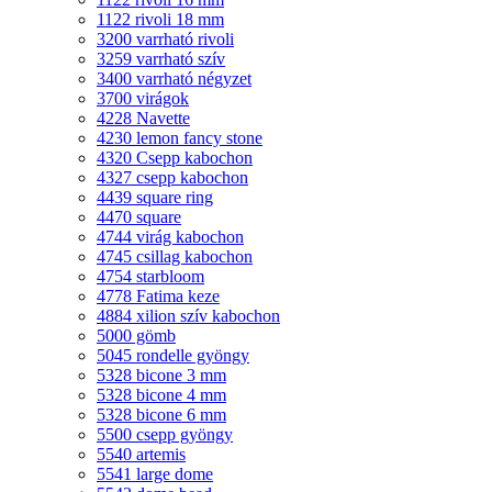
1122 rivoli 18 mm
3200 varrható rivoli
3259 varrható szív
3400 varrható négyzet
3700 virágok
4228 Navette
4230 lemon fancy stone
4320 Csepp kabochon
4327 csepp kabochon
4439 square ring
4470 square
4744 virág kabochon
4745 csillag kabochon
4754 starbloom
4778 Fatima keze
4884 xilion szív kabochon
5000 gömb
5045 rondelle gyöngy
5328 bicone 3 mm
5328 bicone 4 mm
5328 bicone 6 mm
5500 csepp gyöngy
5540 artemis
5541 large dome