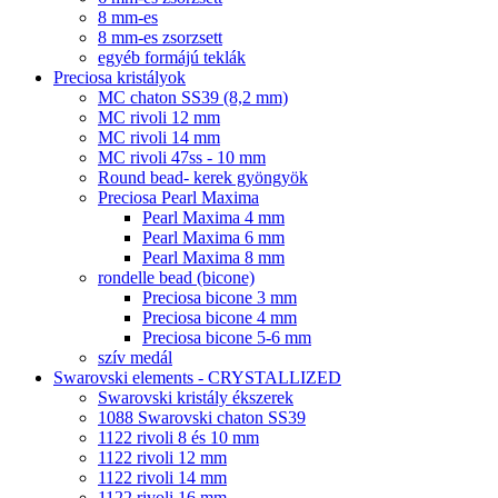
8 mm-es
8 mm-es zsorzsett
egyéb formájú teklák
Preciosa kristályok
MC chaton SS39 (8,2 mm)
MC rivoli 12 mm
MC rivoli 14 mm
MC rivoli 47ss - 10 mm
Round bead- kerek gyöngyök
Preciosa Pearl Maxima
Pearl Maxima 4 mm
Pearl Maxima 6 mm
Pearl Maxima 8 mm
rondelle bead (bicone)
Preciosa bicone 3 mm
Preciosa bicone 4 mm
Preciosa bicone 5-6 mm
szív medál
Swarovski elements - CRYSTALLIZED
Swarovski kristály ékszerek
1088 Swarovski chaton SS39
1122 rivoli 8 és 10 mm
1122 rivoli 12 mm
1122 rivoli 14 mm
1122 rivoli 16 mm