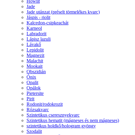
Howlit
Jade
Jade utánzat (préselt törmelékes kvarc)
Jáspis - riolit
Kalcedon-csipkeachát
Karneol
Labradorit
Lápisz lazuli
Lávakő
Lepidolit
Magnezit
Malachit
Mookait
Obszidián
Ónix
Opalit
Opálok
Pietersite
Pirit
Rodonit/rodokrozit
Rózsakvarc
Szintetikus cseresznyekvarc
Szintetikus hematit (mágneses és nem mágneses)
szintetikus holdkő/hologram gyöngy
Szodalit