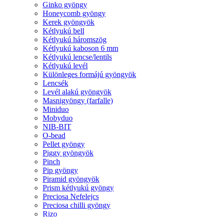
Ginko gyöngy
Honeycomb gyöngy
Kerek gyöngyök
Kétlyukú bell
Kétlyukú háromszög
Kétlyukú kaboson 6 mm
Kétlyukú lencse/lentils
Kétlyukú levél
Különleges formájú gyöngyök
Lencsék
Levél alakú gyöngyök
Masnigyöngy (farfalle)
Miniduo
Mobyduo
NIB-BIT
O-bead
Pellet gyöngy
Piggy gyöngyök
Pinch
Pip gyöngy
Piramid gyöngyök
Prism kétlyukú gyöngy
Preciosa Nefelejcs
Preciosa chilli gyöngy
Rizo