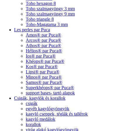
Toho hexagon 8
Toho szalmagyöngy 3 mm
Toho szalmagyöngy 9 mm
Toho triangle 8
Toho-Magatama 3 mm
Les perles par Puca
Amos® par Puca®
Arcos® par Puca®
Athos® par Puca®
Hélios® par Puca®
Ios® par Puca®
Khéops® par Puca®
Kos® par Puca®
Lipsi® par Puca®
Minos® par Puca®
Samos® par Puca®
Superkhéops® par Puca®
support bases- tartó alapok
Csigák, kagylók és korallok
csigák
egyéb kagylógyöngyök
kagyló cseppek, téglák és tallérok
kagyló medálok
korallok
virág alakú kagylógyöngyök