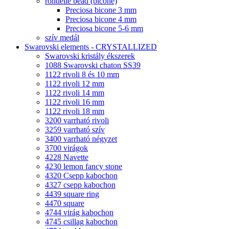
rondelle bead (bicone)
Preciosa bicone 3 mm
Preciosa bicone 4 mm
Preciosa bicone 5-6 mm
szív medál
Swarovski elements - CRYSTALLIZED
Swarovski kristály ékszerek
1088 Swarovski chaton SS39
1122 rivoli 8 és 10 mm
1122 rivoli 12 mm
1122 rivoli 14 mm
1122 rivoli 16 mm
1122 rivoli 18 mm
3200 varrható rivoli
3259 varrható szív
3400 varrható négyzet
3700 virágok
4228 Navette
4230 lemon fancy stone
4320 Csepp kabochon
4327 csepp kabochon
4439 square ring
4470 square
4744 virág kabochon
4745 csillag kabochon