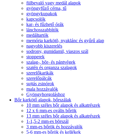
fülbevaló vagy medál alapok
gyöngyfűző cérna, tű
gyöngykupakok
kapcsolók
kar- és fűzhető órák
lánchosszabbítók
medáltartók
memória karkötõ, nyaklánc és gyűrű alap
nagyobb kiszerelés
sodrony, gumidamil, viaszos szál
stopperek
szalag-, bõr- és pántvégek
szatén és organza szalagok
szerelőkarikák
szerelőpálcák
sujtás zsinórok
mala hozzávalók
Gyöngyhorgoláshoz
Bőr karkötő alapok, bőrszálak
10 mm széles bőr alapok és alkatrészek
12 x 6 mm-es ovális bőrök
13 mm széles bőr alapok és alkatrészek
1-1,5-2 mm-es bõrszál
3 mm-es bőrök és hozzávalók
5-6 mm-es bőrök és kellékek