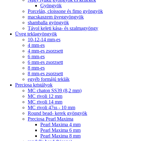
Gyöngyök
Porcelán, cloissone és fimo gyöngyök
macskaszem üveggyöngyök
shamballa gyöngyök
Távol keleti kása- és szalmagyöngy
Üveg teklagyöngyök
10-12-14 mm-es
4 mm-es
4 mm-es zsorzsett
6 mm-es
6 mm-es zsorzsett
8 mm-es
8 mm-es zsorzsett
egyéb formájú teklák
Preciosa kristályok
MC chaton SS39 (8,2 mm)
MC rivoli 12 mm
MC rivoli 14 mm
MC rivoli 47ss - 10 mm
Round bead- kerek gyöngyök
Preciosa Pearl Maxima
Pearl Maxima 4 mm
Pearl Maxima 6 mm
Pearl Maxima 8 mm