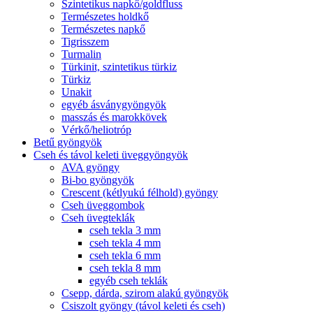
Szintetikus napkő/goldfluss
Természetes holdkő
Természetes napkő
Tigrisszem
Turmalin
Türkinit, szintetikus türkiz
Türkiz
Unakit
egyéb ásványgyöngyök
masszás és marokkövek
Vérkő/heliotróp
Betű gyöngyök
Cseh és távol keleti üveggyöngyök
AVA gyöngy
Bi-bo gyöngyök
Crescent (kétlyukú félhold) gyöngy
Cseh üveggombok
Cseh üvegteklák
cseh tekla 3 mm
cseh tekla 4 mm
cseh tekla 6 mm
cseh tekla 8 mm
egyéb cseh teklák
Csepp, dárda, szirom alakú gyöngyök
Csiszolt gyöngy (távol keleti és cseh)