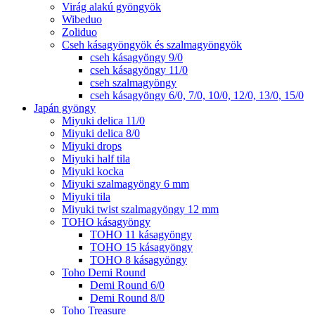
Virág alakú gyöngyök
Wibeduo
Zoliduo
Cseh kásagyöngyök és szalmagyöngyök
cseh kásagyöngy 9/0
cseh kásagyöngy 11/0
cseh szalmagyöngy
cseh kásagyöngy 6/0, 7/0, 10/0, 12/0, 13/0, 15/0
Japán gyöngy
Miyuki delica 11/0
Miyuki delica 8/0
Miyuki drops
Miyuki half tila
Miyuki kocka
Miyuki szalmagyöngy 6 mm
Miyuki tila
Miyuki twist szalmagyöngy 12 mm
TOHO kásagyöngy
TOHO 11 kásagyöngy
TOHO 15 kásagyöngy
TOHO 8 kásagyöngy
Toho Demi Round
Demi Round 6/0
Demi Round 8/0
Toho Treasure