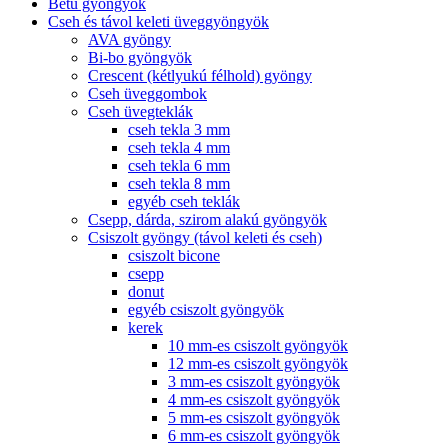
Betű gyöngyök
Cseh és távol keleti üveggyöngyök
AVA gyöngy
Bi-bo gyöngyök
Crescent (kétlyukú félhold) gyöngy
Cseh üveggombok
Cseh üvegteklák
cseh tekla 3 mm
cseh tekla 4 mm
cseh tekla 6 mm
cseh tekla 8 mm
egyéb cseh teklák
Csepp, dárda, szirom alakú gyöngyök
Csiszolt gyöngy (távol keleti és cseh)
csiszolt bicone
csepp
donut
egyéb csiszolt gyöngyök
kerek
10 mm-es csiszolt gyöngyök
12 mm-es csiszolt gyöngyök
3 mm-es csiszolt gyöngyök
4 mm-es csiszolt gyöngyök
5 mm-es csiszolt gyöngyök
6 mm-es csiszolt gyöngyök