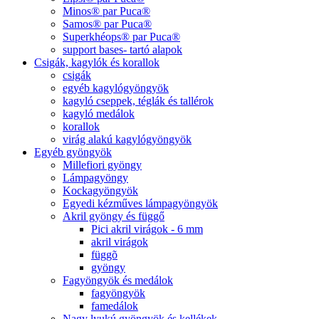
Minos® par Puca®
Samos® par Puca®
Superkhéops® par Puca®
support bases- tartó alapok
Csigák, kagylók és korallok
csigák
egyéb kagylógyöngyök
kagyló cseppek, téglák és tallérok
kagyló medálok
korallok
virág alakú kagylógyöngyök
Egyéb gyöngyök
Millefiori gyöngy
Lámpagyöngy
Kockagyöngyök
Egyedi kézműves lámpagyöngyök
Akril gyöngy és függő
Pici akril virágok - 6 mm
akril virágok
függõ
gyöngy
Fagyöngyök és medálok
fagyöngyök
famedálok
Nagy lyukú gyöngyök és kellékek