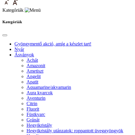
Kategóriák
Kategóriák
Gyöngymentő akció, amíg a készlet tart!
Nyár
Ásványok
Achát
Amazonit
Ametiszt
Angelit
Apatit
Aquamarine/akvamarin
Aura kvarcok
Aventurin
Citrin
Fluorit
Füstkvarc
Gránát
Hegyikristály
Hegyikristály utánzatok: roppantott üveggyöngyök