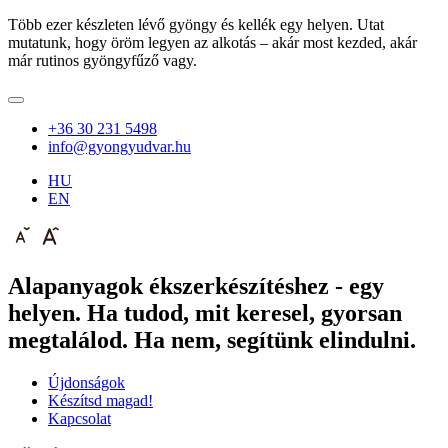
Több ezer készleten lévő gyöngy és kellék egy helyen. Utat
mutatunk, hogy öröm legyen az alkotás – akár most kezded, akár
már rutinos gyöngyfűző vagy.
+36 30 231 5498
info@gyongyudvar.hu
HU
EN
Alapanyagok ékszerkészítéshez - egy
helyen. Ha tudod, mit keresel, gyorsan
megtalálod. Ha nem, segítünk elindulni.
Újdonságok
Készítsd magad!
Kapcsolat