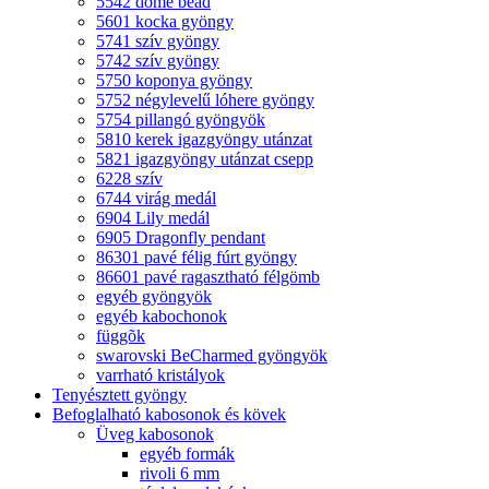
5542 dome bead
5601 kocka gyöngy
5741 szív gyöngy
5742 szív gyöngy
5750 koponya gyöngy
5752 négylevelű lóhere gyöngy
5754 pillangó gyöngyök
5810 kerek igazgyöngy utánzat
5821 igazgyöngy utánzat csepp
6228 szív
6744 virág medál
6904 Lily medál
6905 Dragonfly pendant
86301 pavé félig fúrt gyöngy
86601 pavé ragasztható félgömb
egyéb gyöngyök
egyéb kabochonok
függõk
swarovski BeCharmed gyöngyök
varrható kristályok
Tenyésztett gyöngy
Befoglalható kabosonok és kövek
Üveg kabosonok
egyéb formák
rivoli 6 mm