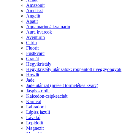
Amazonit
Ametiszt
Angelit
Apatit
Aquamarine/akvamarin
Aura kvarcok
Aventurin
Citrin
Fluorit
Füstkvarc
Gránát
Hegyikristály
Hegyikristály utánzatok: roppantott üveggyöngyök
Howlit
Jade
Jade utánzat (préselt törmelékes kvarc)
Jáspis - riolit
Kalcedon-csipkeachát
Karneol
Labradorit
Lápisz lazuli
Lávakő
Lepidolit
Magnezit