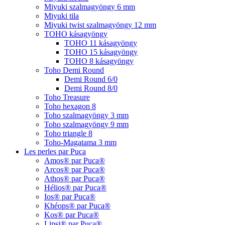
Miyuki szalmagyöngy 6 mm
Miyuki tila
Miyuki twist szalmagyöngy 12 mm
TOHO kásagyöngy
TOHO 11 kásagyöngy
TOHO 15 kásagyöngy
TOHO 8 kásagyöngy
Toho Demi Round
Demi Round 6/0
Demi Round 8/0
Toho Treasure
Toho hexagon 8
Toho szalmagyöngy 3 mm
Toho szalmagyöngy 9 mm
Toho triangle 8
Toho-Magatama 3 mm
Les perles par Puca
Amos® par Puca®
Arcos® par Puca®
Athos® par Puca®
Hélios® par Puca®
Ios® par Puca®
Khéops® par Puca®
Kos® par Puca®
Lipsi® par Puca®