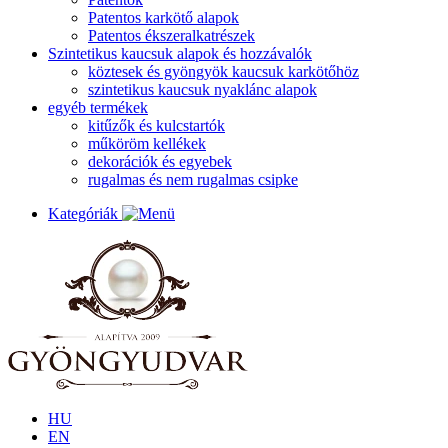
Patentos karkötő alapok
Patentos ékszeralkatrészek
Szintetikus kaucsuk alapok és hozzávalók
köztesek és gyöngyök kaucsuk karkötőhöz
szintetikus kaucsuk nyaklánc alapok
egyéb termékek
kitűzők és kulcstartók
műköröm kellékek
dekorációk és egyebek
rugalmas és nem rugalmas csipke
Kategóriák
HU
EN