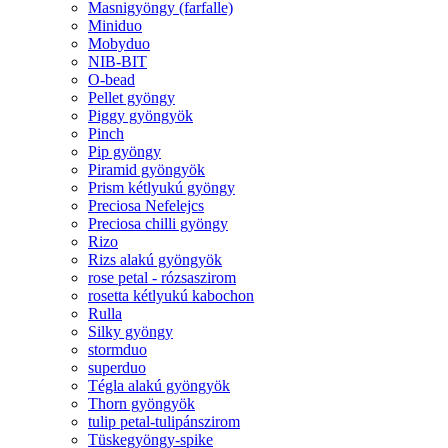
Masnigyöngy (farfalle)
Miniduo
Mobyduo
NIB-BIT
O-bead
Pellet gyöngy
Piggy gyöngyök
Pinch
Pip gyöngy
Piramid gyöngyök
Prism kétlyukú gyöngy
Preciosa Nefelejcs
Preciosa chilli gyöngy
Rizo
Rizs alakú gyöngyök
rose petal - rózsaszirom
rosetta kétlyukú kabochon
Rulla
Silky gyöngy
stormduo
superduo
Tégla alakú gyöngyök
Thorn gyöngyök
tulip petal-tulipánszirom
Tüskegyöngy-spike