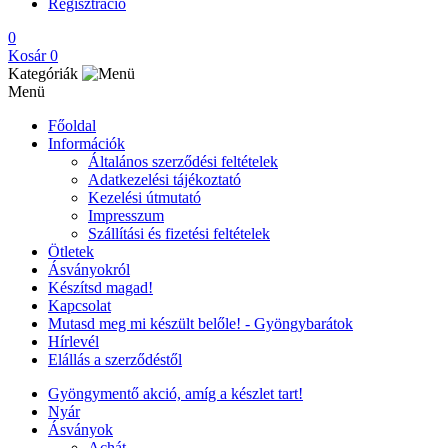
Regisztráció
0
Kosár
0
Kategóriák
Menü
Főoldal
Információk
Általános szerződési feltételek
Adatkezelési tájékoztató
Kezelési útmutató
Impresszum
Szállítási és fizetési feltételek
Ötletek
Ásványokról
Készítsd magad!
Kapcsolat
Mutasd meg mi készült belőle! - Gyöngybarátok
Hírlevél
Elállás a szerződéstől
Gyöngymentő akció, amíg a készlet tart!
Nyár
Ásványok
Achát