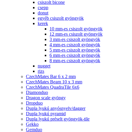
csiszolt bicone
csepp
donut
egyéb csiszolt gyöngyök
kerek
10 mm-es csiszolt gyöngyök
12 mm-es csiszolt gyöngyök
3 mm-es csiszolt gyöngyök
4 mm-es csiszolt gyöngyök
5 mm-es csiszolt gyöngyök
6 mm-es csiszolt gyöngyök
8 mm-es csiszolt gyöngyök
nugget
rizs
CzechMates Bar 6 x 2 mm
CzechMates Beam 10 x 3 mm
CzechMates QuadraTile 6x6
Diamonduo
Dragon scale gyöngy
Dropduo
Dupla lyukú anyósnyelv/dagger
Dupla lyukú pyramid
Dupla lyukú préselt gyöngyök-tile
Gekko
Gemduo