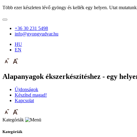
Több ezer készleten lévő gyöngy és kellék egy helyen. Utat mutatunk
+36 30 231 5498
info@gyongyudvar.hu
HU
EN
Alapanyagok ékszerkészítéshez - egy helyen
Újdonságok
Készítsd magad!
Kapcsolat
Kategóriák
Kategóriák