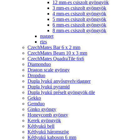
12 mm-es csiszolt gyöngyök
3 mm-es csiszolt gyöngyök
4 mm-es csiszolt gyöngyök
5 mm-es csiszolt gyöngyök
6 mm-es csiszolt gyöngyök
8 mm-es csiszolt gyöngyök
nugget
rizs
CzechMates Bar 6 x 2 mm
CzechMates Beam 10 x 3 mm
CzechMates QuadraTile 6x6
Diamonduo
Dragon scale gyöngy
Dropduo
Dupla lyukú anyósnyelv/dagger
Dupla lyukú pyramid
Dupla lyukú préselt gyöngyök-tile
Gekko
Gemduo
Ginko gyöngy
Honeycomb gyöngy
Kerek gyöngyök
Kétlyukú bell
Kétlyukú háromszög
Kétlyukú kaboson 6 mm