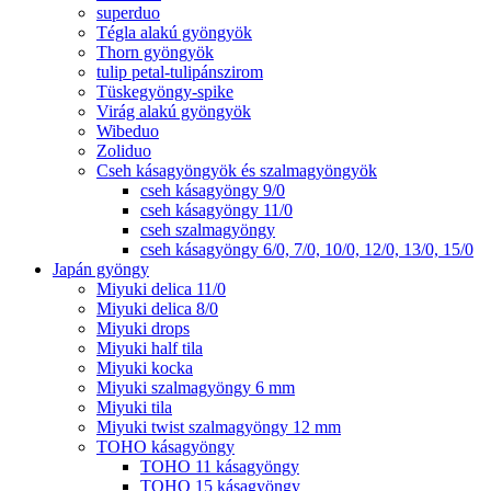
superduo
Tégla alakú gyöngyök
Thorn gyöngyök
tulip petal-tulipánszirom
Tüskegyöngy-spike
Virág alakú gyöngyök
Wibeduo
Zoliduo
Cseh kásagyöngyök és szalmagyöngyök
cseh kásagyöngy 9/0
cseh kásagyöngy 11/0
cseh szalmagyöngy
cseh kásagyöngy 6/0, 7/0, 10/0, 12/0, 13/0, 15/0
Japán gyöngy
Miyuki delica 11/0
Miyuki delica 8/0
Miyuki drops
Miyuki half tila
Miyuki kocka
Miyuki szalmagyöngy 6 mm
Miyuki tila
Miyuki twist szalmagyöngy 12 mm
TOHO kásagyöngy
TOHO 11 kásagyöngy
TOHO 15 kásagyöngy