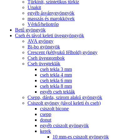
Türkinit, szintetikus türkiz
Unakit
egyéb ásványgyöngyök
masszás és marokkövek
Vérkő/heliotróp
Betű gyöngyök
Cseh és távol keleti üveggyöngyök
AVA gyöngy
Bi-bo gyöngyök
Crescent (kétlyukú félhold) gyöngy
Cseh üveggombok
Cseh üvegteklák
cseh tekla 3 mm
cseh tekla 4 mm
cseh tekla 6 mm
cseh tekla 8 mm
egyéb cseh teklák
Csepp, dárda, szirom alakú gyöngyök
Csiszolt gyöngy (távol keleti és cseh)
csiszolt bicone
csepp
donut
egyéb csiszolt gyöngyök
kerek
10 mm-es csiszolt gyöngyök