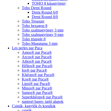
TOHO 8 kásagyöngy
Toho Demi Round
Demi Round 6/0
Demi Round 8/0
Toho Treasure
Toho hexagon 8
Toho szalmagyöngy 3 mm
Toho szalmagyöngy 9 mm
Toho triangle 8
Toho-Magatama 3 mm
Les perles par Puca
Amos® par Puca®
Arcos® par Puca®
Athos® par Puca®
Hélios® par Puca®
Ios® par Puca®
Khéops® par Puca®
Kos® par Puca®
Lipsi® par Puca®
Minos® par Puca®
Samos® par Puca®
Superkhéops® par Puca®
support bases- tartó alapok
Csigák, kagylók és korallok
csigák