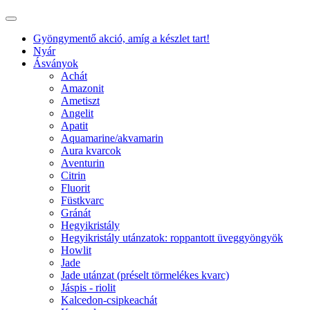
Gyöngymentő akció, amíg a készlet tart!
Nyár
Ásványok
Achát
Amazonit
Ametiszt
Angelit
Apatit
Aquamarine/akvamarin
Aura kvarcok
Aventurin
Citrin
Fluorit
Füstkvarc
Gránát
Hegyikristály
Hegyikristály utánzatok: roppantott üveggyöngyök
Howlit
Jade
Jade utánzat (préselt törmelékes kvarc)
Jáspis - riolit
Kalcedon-csipkeachát