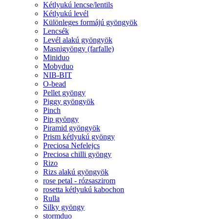
Kétlyukú lencse/lentils
Kétlyukú levél
Különleges formájú gyöngyök
Lencsék
Levél alakú gyöngyök
Masnigyöngy (farfalle)
Miniduo
Mobyduo
NIB-BIT
O-bead
Pellet gyöngy
Piggy gyöngyök
Pinch
Pip gyöngy
Piramid gyöngyök
Prism kétlyukú gyöngy
Preciosa Nefelejcs
Preciosa chilli gyöngy
Rizo
Rizs alakú gyöngyök
rose petal - rózsaszirom
rosetta kétlyukú kabochon
Rulla
Silky gyöngy
stormduo