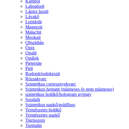
Karneol
Labradorit
Lápisz lazuli
Lávakő
Lepidolit
Magnezit
Malachit
Mookait
Obszidián
Ónix
Opalit
Opálok
Pietersite
Pirit
Rodonit/rodokrozit
Rózsakvarc
Szintetikus cseresznyekvarc
Szintetikus hematit (mágneses és nem mágneses)
szintetikus holdkő/hologram gyöngy
Szodalit
Szintetikus napkő/goldfluss
Természetes holdkő
Természetes napkő
Tigrisszem
Turmalin