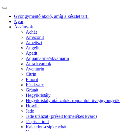
Gyöngymentő akció, amíg a készlet tart!
Nyár
Ásványok
Achát
Amazonit
Ametiszt
Angelit
Apatit
Aquamarine/akvamarin
Aura kvarcok
Aventurin
Citrin
Fluorit
Füstkvarc
Gránát
Hegyikristály
Hegyikristály utánzatok: roppantott üveggyöngyök
Howlit
Jade
Jade utánzat (préselt törmelékes kvarc)
Jáspis - riolit
Kalcedon-csipkeachát