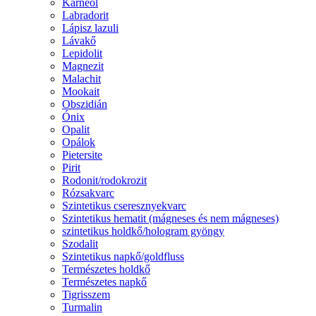
Karneol
Labradorit
Lápisz lazuli
Lávakő
Lepidolit
Magnezit
Malachit
Mookait
Obszidián
Ónix
Opalit
Opálok
Pietersite
Pirit
Rodonit/rodokrozit
Rózsakvarc
Szintetikus cseresznyekvarc
Szintetikus hematit (mágneses és nem mágneses)
szintetikus holdkő/hologram gyöngy
Szodalit
Szintetikus napkő/goldfluss
Természetes holdkő
Természetes napkő
Tigrisszem
Turmalin