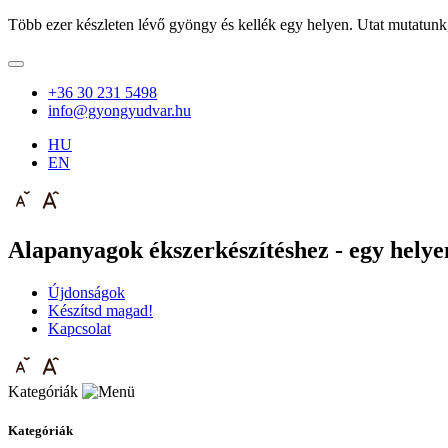
Több ezer készleten lévő gyöngy és kellék egy helyen. Utat mutatunk
+36 30 231 5498
info@gyongyudvar.hu
HU
EN
Alapanyagok ékszerkészítéshez - egy helyen
Újdonságok
Készítsd magad!
Kapcsolat
Kategóriák
Kategóriák