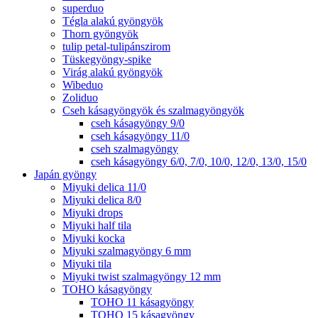
superduo
Tégla alakú gyöngyök
Thorn gyöngyök
tulip petal-tulipánszirom
Tüskegyöngy-spike
Virág alakú gyöngyök
Wibeduo
Zoliduo
Cseh kásagyöngyök és szalmagyöngyök
cseh kásagyöngy 9/0
cseh kásagyöngy 11/0
cseh szalmagyöngy
cseh kásagyöngy 6/0, 7/0, 10/0, 12/0, 13/0, 15/0
Japán gyöngy
Miyuki delica 11/0
Miyuki delica 8/0
Miyuki drops
Miyuki half tila
Miyuki kocka
Miyuki szalmagyöngy 6 mm
Miyuki tila
Miyuki twist szalmagyöngy 12 mm
TOHO kásagyöngy
TOHO 11 kásagyöngy
TOHO 15 kásagyöngy