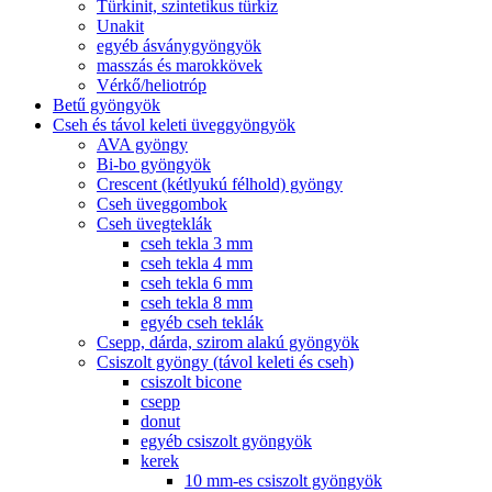
Türkinit, szintetikus türkiz
Unakit
egyéb ásványgyöngyök
masszás és marokkövek
Vérkő/heliotróp
Betű gyöngyök
Cseh és távol keleti üveggyöngyök
AVA gyöngy
Bi-bo gyöngyök
Crescent (kétlyukú félhold) gyöngy
Cseh üveggombok
Cseh üvegteklák
cseh tekla 3 mm
cseh tekla 4 mm
cseh tekla 6 mm
cseh tekla 8 mm
egyéb cseh teklák
Csepp, dárda, szirom alakú gyöngyök
Csiszolt gyöngy (távol keleti és cseh)
csiszolt bicone
csepp
donut
egyéb csiszolt gyöngyök
kerek
10 mm-es csiszolt gyöngyök