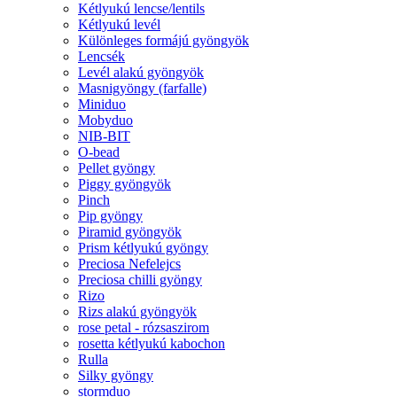
Kétlyukú lencse/lentils
Kétlyukú levél
Különleges formájú gyöngyök
Lencsék
Levél alakú gyöngyök
Masnigyöngy (farfalle)
Miniduo
Mobyduo
NIB-BIT
O-bead
Pellet gyöngy
Piggy gyöngyök
Pinch
Pip gyöngy
Piramid gyöngyök
Prism kétlyukú gyöngy
Preciosa Nefelejcs
Preciosa chilli gyöngy
Rizo
Rizs alakú gyöngyök
rose petal - rózsaszirom
rosetta kétlyukú kabochon
Rulla
Silky gyöngy
stormduo