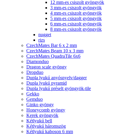
12 mm-es csiszolt gyöngyök
3 mm-es csiszolt gyöngyök
4 mm-es csiszolt gyöngyök
5 mm-es csiszolt gyöngyök
6 mm-es csiszolt gyöngyök
8 mm-es csiszolt gyöngyök
nugget
rizs
CzechMates Bar 6 x 2 mm
CzechMates Beam 10 x 3 mm
CzechMates QuadraTile 6x6
Diamonduo
Dragon scale gyöngy
Dropduo
Dupla lyukú anyósnyelv/dagger
Dupla lyukú pyramid
Dupla lyukú préselt gyöngyök-tile
Gekko
Gemduo
Ginko gyöngy
Honeycomb gyöngy
Kerek gyöngyök
Kétlyukú bell
Kétlyukú háromszög
Kétlyukú kaboson 6 mm