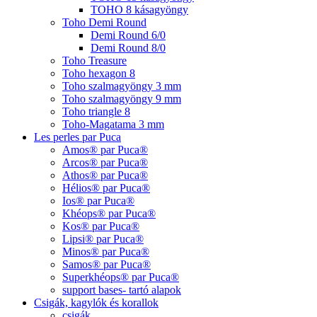
TOHO 8 kásagyöngy
Toho Demi Round
Demi Round 6/0
Demi Round 8/0
Toho Treasure
Toho hexagon 8
Toho szalmagyöngy 3 mm
Toho szalmagyöngy 9 mm
Toho triangle 8
Toho-Magatama 3 mm
Les perles par Puca
Amos® par Puca®
Arcos® par Puca®
Athos® par Puca®
Hélios® par Puca®
Ios® par Puca®
Khéops® par Puca®
Kos® par Puca®
Lipsi® par Puca®
Minos® par Puca®
Samos® par Puca®
Superkhéops® par Puca®
support bases- tartó alapok
Csigák, kagylók és korallok
csigák