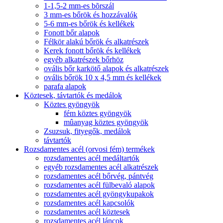
1-1,5-2 mm-es bõrszál
3 mm-es bőrök és hozzávalók
5-6 mm-es bőrök és kellékek
Fonott bőr alapok
Félkör alakú bőrök és alkatrészek
Kerek fonott bőrök és kellékek
egyéb alkatrészek bőrhöz
ovális bőr karkötő alapok és alkatrészek
ovális bőrök 10 x 4,5 mm és kellékek
parafa alapok
Köztesek, távtartók és medálok
Köztes gyöngyök
fém köztes gyöngyök
mûanyag köztes gyöngyök
Zsuzsuk, fityegők, medálok
távtartók
Rozsdamentes acél (orvosi fém) termékek
rozsdamentes acél medáltartók
egyéb rozsdamentes acél alkatrészek
rozsdamentes acél bőrvég, pántvég
rozsdamentes acél fülbevaló alapok
rozsdamentes acél gyöngykupakok
rozsdamentes acél kapcsolók
rozsdamentes acél köztesek
rozsdamentes acél láncok