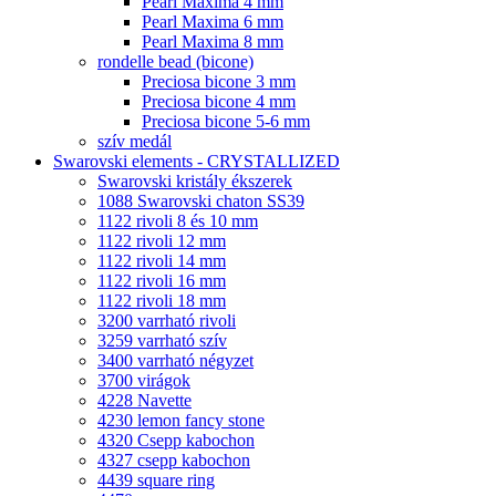
Pearl Maxima 4 mm
Pearl Maxima 6 mm
Pearl Maxima 8 mm
rondelle bead (bicone)
Preciosa bicone 3 mm
Preciosa bicone 4 mm
Preciosa bicone 5-6 mm
szív medál
Swarovski elements - CRYSTALLIZED
Swarovski kristály ékszerek
1088 Swarovski chaton SS39
1122 rivoli 8 és 10 mm
1122 rivoli 12 mm
1122 rivoli 14 mm
1122 rivoli 16 mm
1122 rivoli 18 mm
3200 varrható rivoli
3259 varrható szív
3400 varrható négyzet
3700 virágok
4228 Navette
4230 lemon fancy stone
4320 Csepp kabochon
4327 csepp kabochon
4439 square ring