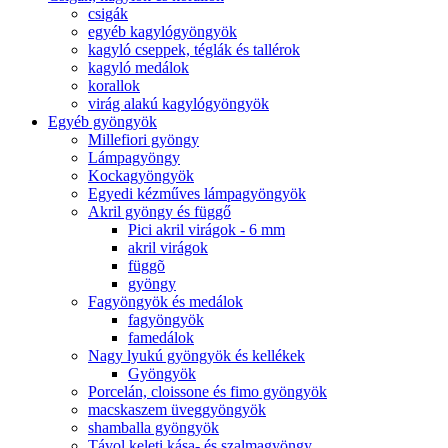
csigák
egyéb kagylógyöngyök
kagyló cseppek, téglák és tallérok
kagyló medálok
korallok
virág alakú kagylógyöngyök
Egyéb gyöngyök
Millefiori gyöngy
Lámpagyöngy
Kockagyöngyök
Egyedi kézműves lámpagyöngyök
Akril gyöngy és függő
Pici akril virágok - 6 mm
akril virágok
függõ
gyöngy
Fagyöngyök és medálok
fagyöngyök
famedálok
Nagy lyukú gyöngyök és kellékek
Gyöngyök
Porcelán, cloissone és fimo gyöngyök
macskaszem üveggyöngyök
shamballa gyöngyök
Távol keleti kása- és szalmagyöngy