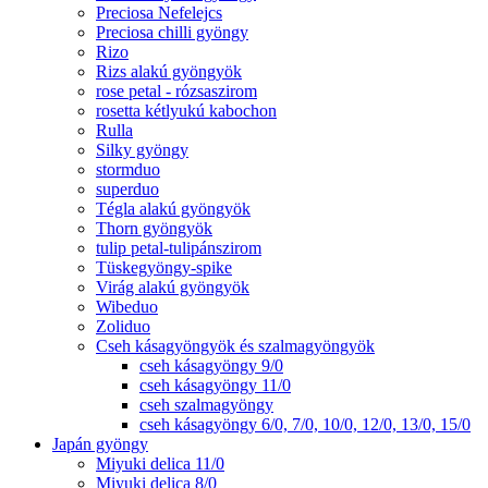
Preciosa Nefelejcs
Preciosa chilli gyöngy
Rizo
Rizs alakú gyöngyök
rose petal - rózsaszirom
rosetta kétlyukú kabochon
Rulla
Silky gyöngy
stormduo
superduo
Tégla alakú gyöngyök
Thorn gyöngyök
tulip petal-tulipánszirom
Tüskegyöngy-spike
Virág alakú gyöngyök
Wibeduo
Zoliduo
Cseh kásagyöngyök és szalmagyöngyök
cseh kásagyöngy 9/0
cseh kásagyöngy 11/0
cseh szalmagyöngy
cseh kásagyöngy 6/0, 7/0, 10/0, 12/0, 13/0, 15/0
Japán gyöngy
Miyuki delica 11/0
Miyuki delica 8/0