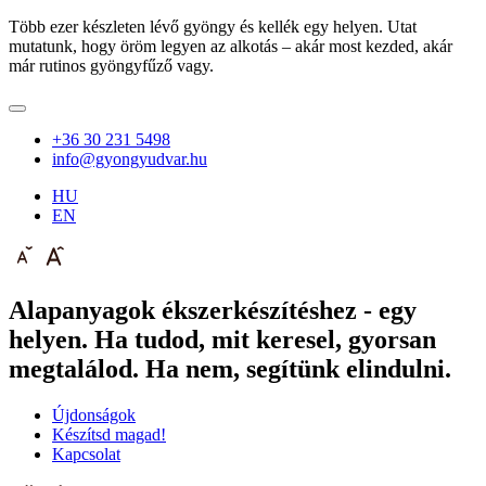
Több ezer készleten lévő gyöngy és kellék egy helyen. Utat
mutatunk, hogy öröm legyen az alkotás – akár most kezded, akár
már rutinos gyöngyfűző vagy.
+36 30 231 5498
info@gyongyudvar.hu
HU
EN
Alapanyagok ékszerkészítéshez - egy
helyen. Ha tudod, mit keresel, gyorsan
megtalálod. Ha nem, segítünk elindulni.
Újdonságok
Készítsd magad!
Kapcsolat