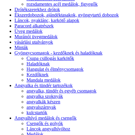
rozsdamentes acél medálok, figyegők
Drótékszerekhez drótok
Ékszerdobozok, ajándéktasakok, gyöngytartó dobozok
Láncok, nyaklánc, karkötő alapok
Paracord alkatrészek
Üveg medálok
Muránói üvegmedálok
vásárlási utalványok
Minták
Gyöngycsomagok - kezdőknek és haladóknak
Csupa csillogás karkötők
Haladóknak
Hangulat és élménycsomagok
Kezdőknek
Mandala medálok
Angyalka és tündér tartozékok
angyalka, tündér és egyéb csomagok
angyalka szoknyák
angyalkák készen
angyalszárnyak
kulcstartók
Angyalhívó medálok és csengők
Csengők és golyók
Láncok angyalhívóhoz
Medálok