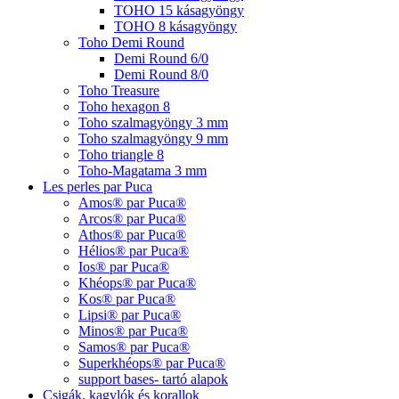
TOHO 15 kásagyöngy
TOHO 8 kásagyöngy
Toho Demi Round
Demi Round 6/0
Demi Round 8/0
Toho Treasure
Toho hexagon 8
Toho szalmagyöngy 3 mm
Toho szalmagyöngy 9 mm
Toho triangle 8
Toho-Magatama 3 mm
Les perles par Puca
Amos® par Puca®
Arcos® par Puca®
Athos® par Puca®
Hélios® par Puca®
Ios® par Puca®
Khéops® par Puca®
Kos® par Puca®
Lipsi® par Puca®
Minos® par Puca®
Samos® par Puca®
Superkhéops® par Puca®
support bases- tartó alapok
Csigák, kagylók és korallok