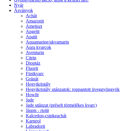
Nyár
Ásványok
Achát
Amazonit
Ametiszt
Angelit
Apatit
Aquamarine/akvamarin
Aura kvarcok
Aventurin
Citrin
Dioptáz
Fluorit
Füstkvarc
Gránát
Hegyikristály
Hegyikristály utánzatok: roppantott üveggyöngyök
Howlit
Jade
Jade utánzat (préselt törmelékes kvarc)
Jáspis - riolit
Kalcedon-csipkeachát
Karneol
Labradorit