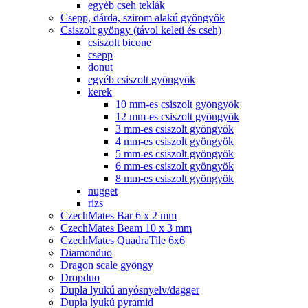
egyéb cseh teklák
Csepp, dárda, szirom alakú gyöngyök
Csiszolt gyöngy (távol keleti és cseh)
csiszolt bicone
csepp
donut
egyéb csiszolt gyöngyök
kerek
10 mm-es csiszolt gyöngyök
12 mm-es csiszolt gyöngyök
3 mm-es csiszolt gyöngyök
4 mm-es csiszolt gyöngyök
5 mm-es csiszolt gyöngyök
6 mm-es csiszolt gyöngyök
8 mm-es csiszolt gyöngyök
nugget
rizs
CzechMates Bar 6 x 2 mm
CzechMates Beam 10 x 3 mm
CzechMates QuadraTile 6x6
Diamonduo
Dragon scale gyöngy
Dropduo
Dupla lyukú anyósnyelv/dagger
Dupla lyukú pyramid