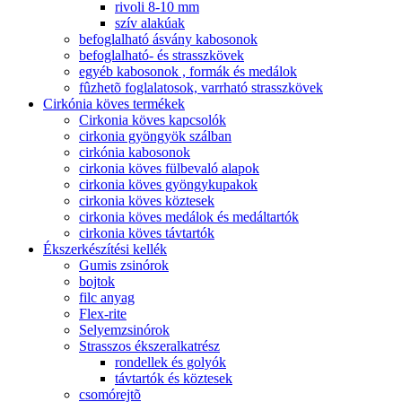
rivoli 8-10 mm
szív alakúak
befoglalható ásvány kabosonok
befoglalható- és strasszkövek
egyéb kabosonok , formák és medálok
fûzhetõ foglalatosok, varrható strasszkövek
Cirkónia köves termékek
Cirkonia köves kapcsolók
cirkonia gyöngyök szálban
cirkónia kabosonok
cirkonia köves fülbevaló alapok
cirkonia köves gyöngykupakok
cirkonia köves köztesek
cirkonia köves medálok és medáltartók
cirkonia köves távtartók
Ékszerkészítési kellék
Gumis zsinórok
bojtok
filc anyag
Flex-rite
Selyemzsinórok
Strasszos ékszeralkatrész
rondellek és golyók
távtartók és köztesek
csomórejtõ