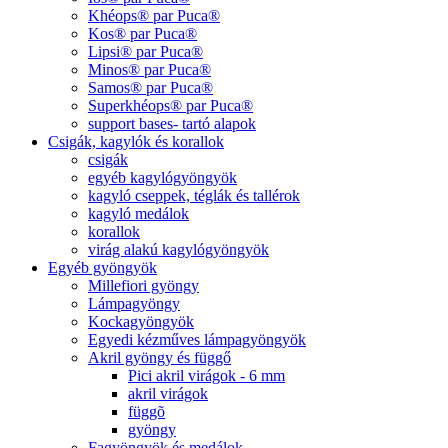
Khéops® par Puca®
Kos® par Puca®
Lipsi® par Puca®
Minos® par Puca®
Samos® par Puca®
Superkhéops® par Puca®
support bases- tartó alapok
Csigák, kagylók és korallok
csigák
egyéb kagylógyöngyök
kagyló cseppek, téglák és tallérok
kagyló medálok
korallok
virág alakú kagylógyöngyök
Egyéb gyöngyök
Millefiori gyöngy
Lámpagyöngy
Kockagyöngyök
Egyedi kézműves lámpagyöngyök
Akril gyöngy és függő
Pici akril virágok - 6 mm
akril virágok
függõ
gyöngy
Fagyöngyök és medálok