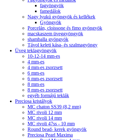
fagyöngyök
famedálok
Nagy lyukú gyöngyök és kellékek
Gyöngyök
Porcelán, cloissone és fimo gyöngyök
macskaszem üveggyöngyök
shamballa gyöngyök
Távol keleti kása- és szalmagyöngy
Üveg teklagyöngyök
10-12-14 mm-es
4 mm-es
4 mm-es zsorzsett
6 mm-es
6 mm-es zsorzsett
8 mm-es
8 mm-es zsorzsett
egyéb formájú teklák
Preciosa kristályok
MC chaton SS39 (8,2 mm)
MC rivoli 12 mm
MC rivoli 14 mm
MC rivoli 47ss - 10 mm
Round bead- kerek gyöngyök
Preciosa Pearl Maxima