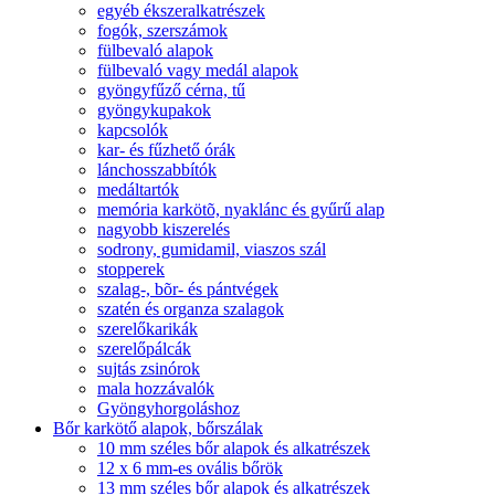
egyéb ékszeralkatrészek
fogók, szerszámok
fülbevaló alapok
fülbevaló vagy medál alapok
gyöngyfűző cérna, tű
gyöngykupakok
kapcsolók
kar- és fűzhető órák
lánchosszabbítók
medáltartók
memória karkötõ, nyaklánc és gyűrű alap
nagyobb kiszerelés
sodrony, gumidamil, viaszos szál
stopperek
szalag-, bõr- és pántvégek
szatén és organza szalagok
szerelőkarikák
szerelőpálcák
sujtás zsinórok
mala hozzávalók
Gyöngyhorgoláshoz
Bőr karkötő alapok, bőrszálak
10 mm széles bőr alapok és alkatrészek
12 x 6 mm-es ovális bőrök
13 mm széles bőr alapok és alkatrészek