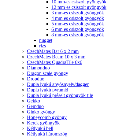
10 mm-es csiszolt gyöngyök
12 mm-es csiszolt gyöngyök
3 mm-es csiszolt gyöngyök
4 mm-es csiszolt gyöngyök
5 mm-es csiszolt gyöngyök
6 mm-es csiszolt gyöngyök
8 mm-es csiszolt gyöngyök
nugget
rizs
CzechMates Bar 6 x 2 mm
CzechMates Beam 10 x 3 mm
CzechMates QuadraTile 6x6
Diamonduo
Dragon scale gyöngy
Dropduo
Dupla lyukú anyósnyelv/dagger
Dupla lyukú pyramid
Dupla lyukú préselt gyöngyök-tile
Gekko
Gemduo
Ginko gyöngy
Honeycomb gyöngy
Kerek gyöngyök
Kétlyukú bell
Kétlyukú háromszög