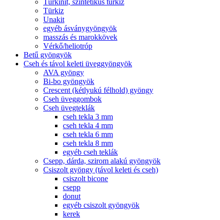
Türkinit, szintetikus türkiz
Türkiz
Unakit
egyéb ásványgyöngyök
masszás és marokkövek
Vérkő/heliotróp
Betű gyöngyök
Cseh és távol keleti üveggyöngyök
AVA gyöngy
Bi-bo gyöngyök
Crescent (kétlyukú félhold) gyöngy
Cseh üveggombok
Cseh üvegteklák
cseh tekla 3 mm
cseh tekla 4 mm
cseh tekla 6 mm
cseh tekla 8 mm
egyéb cseh teklák
Csepp, dárda, szirom alakú gyöngyök
Csiszolt gyöngy (távol keleti és cseh)
csiszolt bicone
csepp
donut
egyéb csiszolt gyöngyök
kerek