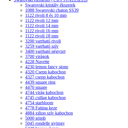
Swarovski kristály ékszerek
1088 Swarovski chaton SS39
1122 rivoli 8 és 10 mm
1122 rivoli 12 mm
1122 rivoli 14 mm
1122 rivoli 16 mm
1122 rivoli 18 mm
3200 varrható rivoli
3259 varrható szív
3400 varrható négyzet
3700 virágok
4228 Navette
4230 lemon fancy stone
4320 Csepp kabochon
4327 csepp kabochon
4439 square ring
4470 square
4744 virág kabochon
4745 csillag kabochon
4754 starbloom
4778 Fatima keze
4884 xilion szív kabochon
5000 gömb
5045 rondelle gyöngy