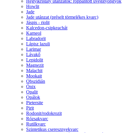
Hegyikristály utánzatok: roppantott üveggyöngyök
Howlit
Jade
Jade utánzat (préselt törmelékes kvarc)
Jáspis - riolit
Kalcedon-csipkeachát
Karneol
Labradorit
Lápisz lazuli
Larimar
Lávakő
Lepidolit
Magnezit
Malachit
Mookait
Obszidián
Ónix
Opalit
Opálok
Pietersite
Pirit
Rodonit/rodokrozit
Rózsakvarc
Rutilkvarc
Szintetikus cseresznyekvarc