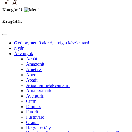
Kategóriák
Kategóriák
Gyöngymentő akció, amíg a készlet tart!
Nyár
Ásványok
Achát
Amazonit
Ametiszt
Angelit
Apatit
Aquamarine/akvamarin
Aura kvarcok
Aventurin
Citrin
Dioptáz
Fluorit
Füstkvarc
Gránát
Hegyikristály