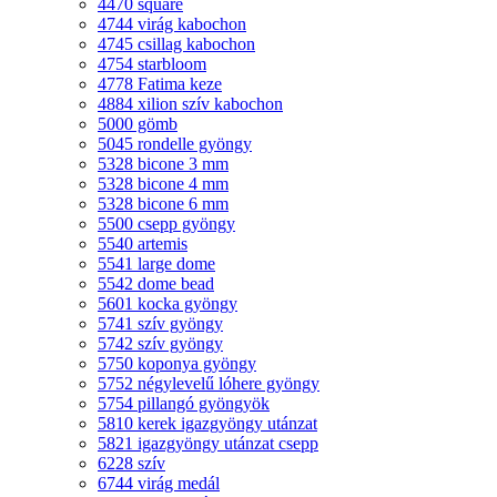
4470 square
4744 virág kabochon
4745 csillag kabochon
4754 starbloom
4778 Fatima keze
4884 xilion szív kabochon
5000 gömb
5045 rondelle gyöngy
5328 bicone 3 mm
5328 bicone 4 mm
5328 bicone 6 mm
5500 csepp gyöngy
5540 artemis
5541 large dome
5542 dome bead
5601 kocka gyöngy
5741 szív gyöngy
5742 szív gyöngy
5750 koponya gyöngy
5752 négylevelű lóhere gyöngy
5754 pillangó gyöngyök
5810 kerek igazgyöngy utánzat
5821 igazgyöngy utánzat csepp
6228 szív
6744 virág medál