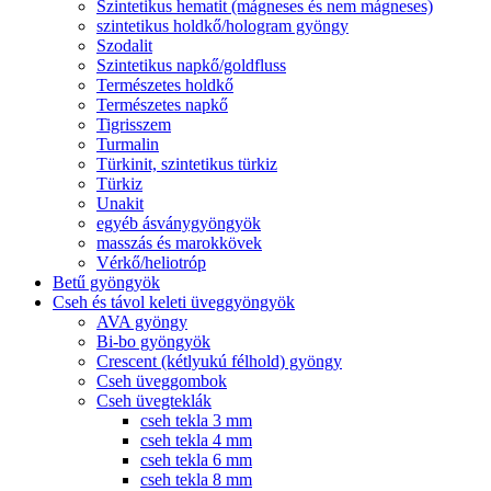
Szintetikus hematit (mágneses és nem mágneses)
szintetikus holdkő/hologram gyöngy
Szodalit
Szintetikus napkő/goldfluss
Természetes holdkő
Természetes napkő
Tigrisszem
Turmalin
Türkinit, szintetikus türkiz
Türkiz
Unakit
egyéb ásványgyöngyök
masszás és marokkövek
Vérkő/heliotróp
Betű gyöngyök
Cseh és távol keleti üveggyöngyök
AVA gyöngy
Bi-bo gyöngyök
Crescent (kétlyukú félhold) gyöngy
Cseh üveggombok
Cseh üvegteklák
cseh tekla 3 mm
cseh tekla 4 mm
cseh tekla 6 mm
cseh tekla 8 mm