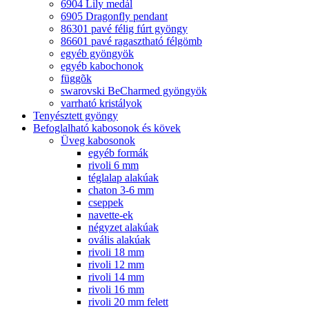
6904 Lily medál
6905 Dragonfly pendant
86301 pavé félig fúrt gyöngy
86601 pavé ragasztható félgömb
egyéb gyöngyök
egyéb kabochonok
függõk
swarovski BeCharmed gyöngyök
varrható kristályok
Tenyésztett gyöngy
Befoglalható kabosonok és kövek
Üveg kabosonok
egyéb formák
rivoli 6 mm
téglalap alakúak
chaton 3-6 mm
cseppek
navette-ek
négyzet alakúak
ovális alakúak
rivoli 18 mm
rivoli 12 mm
rivoli 14 mm
rivoli 16 mm
rivoli 20 mm felett