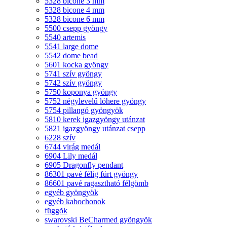
5328 bicone 3 mm
5328 bicone 4 mm
5328 bicone 6 mm
5500 csepp gyöngy
5540 artemis
5541 large dome
5542 dome bead
5601 kocka gyöngy
5741 szív gyöngy
5742 szív gyöngy
5750 koponya gyöngy
5752 négylevelű lóhere gyöngy
5754 pillangó gyöngyök
5810 kerek igazgyöngy utánzat
5821 igazgyöngy utánzat csepp
6228 szív
6744 virág medál
6904 Lily medál
6905 Dragonfly pendant
86301 pavé félig fúrt gyöngy
86601 pavé ragasztható félgömb
egyéb gyöngyök
egyéb kabochonok
függõk
swarovski BeCharmed gyöngyök