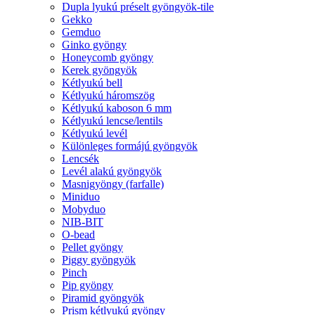
Dupla lyukú préselt gyöngyök-tile
Gekko
Gemduo
Ginko gyöngy
Honeycomb gyöngy
Kerek gyöngyök
Kétlyukú bell
Kétlyukú háromszög
Kétlyukú kaboson 6 mm
Kétlyukú lencse/lentils
Kétlyukú levél
Különleges formájú gyöngyök
Lencsék
Levél alakú gyöngyök
Masnigyöngy (farfalle)
Miniduo
Mobyduo
NIB-BIT
O-bead
Pellet gyöngy
Piggy gyöngyök
Pinch
Pip gyöngy
Piramid gyöngyök
Prism kétlyukú gyöngy