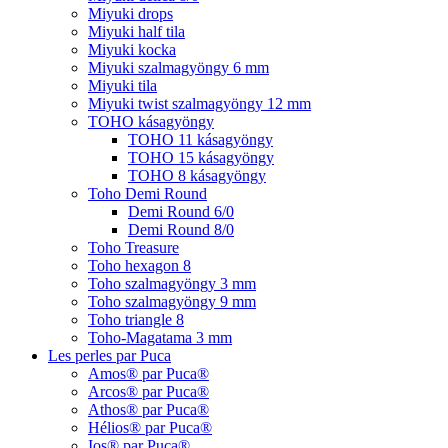
Miyuki drops
Miyuki half tila
Miyuki kocka
Miyuki szalmagyöngy 6 mm
Miyuki tila
Miyuki twist szalmagyöngy 12 mm
TOHO kásagyöngy
TOHO 11 kásagyöngy
TOHO 15 kásagyöngy
TOHO 8 kásagyöngy
Toho Demi Round
Demi Round 6/0
Demi Round 8/0
Toho Treasure
Toho hexagon 8
Toho szalmagyöngy 3 mm
Toho szalmagyöngy 9 mm
Toho triangle 8
Toho-Magatama 3 mm
Les perles par Puca
Amos® par Puca®
Arcos® par Puca®
Athos® par Puca®
Hélios® par Puca®
Ios® par Puca®