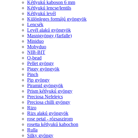
Kétlyukú kaboson 6 mm
Kétlyukú lencse/lentils
Kétlyukú levél
Különleges formájú gyöngyök
Lencsék
Levél alakú gyöngyök
Masnigyöngy (farfalle)
Miniduo
Mobyduo
NIB-BIT
O-bead
Pellet gyöngy
Piggy gyöngyök
Pinch
Pip gyöngy
Piramid gyöngyök
Prism kétlyukú gyöngy
Preciosa Nefelejcs
Preciosa chilli gyöngy
Rizo
Rizs alakú gyöngyök
rose petal - rózsaszirom
rosetta kétlyukú kabochon
Rulla
Silky gyöngy