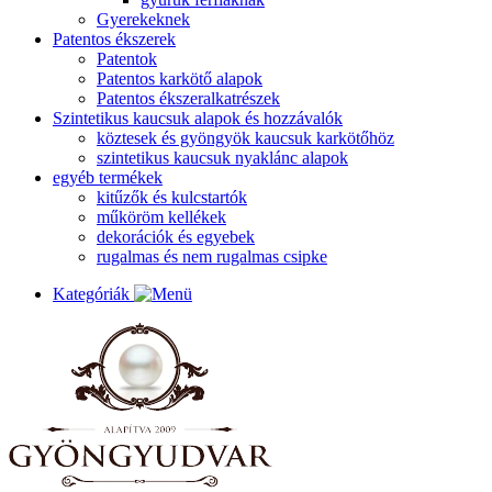
Gyerekeknek
Patentos ékszerek
Patentok
Patentos karkötő alapok
Patentos ékszeralkatrészek
Szintetikus kaucsuk alapok és hozzávalók
köztesek és gyöngyök kaucsuk karkötőhöz
szintetikus kaucsuk nyaklánc alapok
egyéb termékek
kitűzők és kulcstartók
műköröm kellékek
dekorációk és egyebek
rugalmas és nem rugalmas csipke
Kategóriák