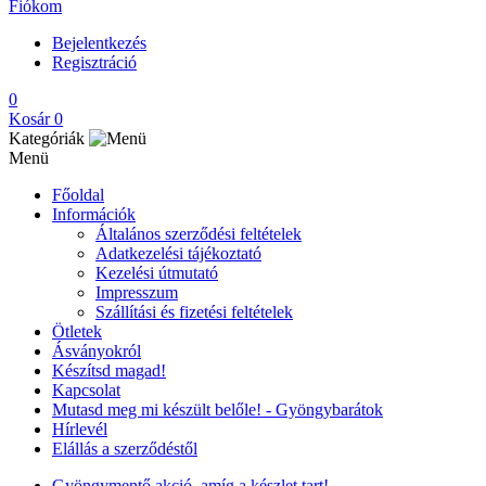
Fiókom
Bejelentkezés
Regisztráció
0
Kosár
0
Kategóriák
Menü
Főoldal
Információk
Általános szerződési feltételek
Adatkezelési tájékoztató
Kezelési útmutató
Impresszum
Szállítási és fizetési feltételek
Ötletek
Ásványokról
Készítsd magad!
Kapcsolat
Mutasd meg mi készült belőle! - Gyöngybarátok
Hírlevél
Elállás a szerződéstől
Gyöngymentő akció, amíg a készlet tart!