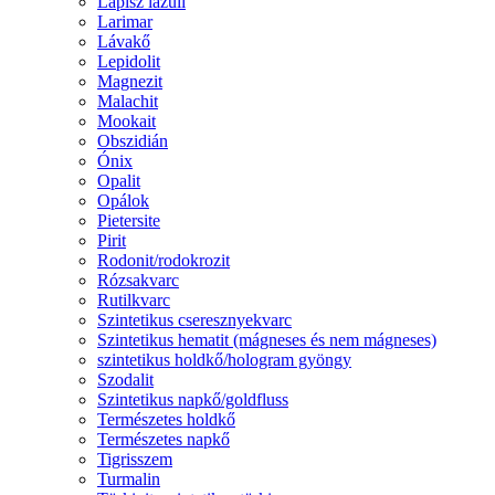
Lápisz lazuli
Larimar
Lávakő
Lepidolit
Magnezit
Malachit
Mookait
Obszidián
Ónix
Opalit
Opálok
Pietersite
Pirit
Rodonit/rodokrozit
Rózsakvarc
Rutilkvarc
Szintetikus cseresznyekvarc
Szintetikus hematit (mágneses és nem mágneses)
szintetikus holdkő/hologram gyöngy
Szodalit
Szintetikus napkő/goldfluss
Természetes holdkő
Természetes napkő
Tigrisszem
Turmalin