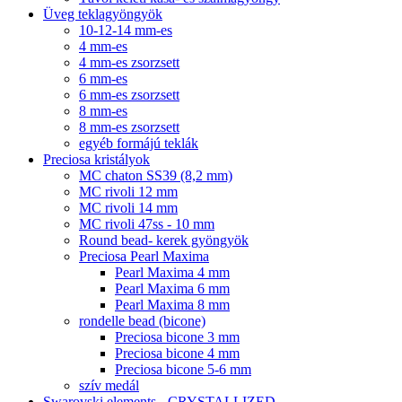
Üveg teklagyöngyök
10-12-14 mm-es
4 mm-es
4 mm-es zsorzsett
6 mm-es
6 mm-es zsorzsett
8 mm-es
8 mm-es zsorzsett
egyéb formájú teklák
Preciosa kristályok
MC chaton SS39 (8,2 mm)
MC rivoli 12 mm
MC rivoli 14 mm
MC rivoli 47ss - 10 mm
Round bead- kerek gyöngyök
Preciosa Pearl Maxima
Pearl Maxima 4 mm
Pearl Maxima 6 mm
Pearl Maxima 8 mm
rondelle bead (bicone)
Preciosa bicone 3 mm
Preciosa bicone 4 mm
Preciosa bicone 5-6 mm
szív medál
Swarovski elements - CRYSTALLIZED