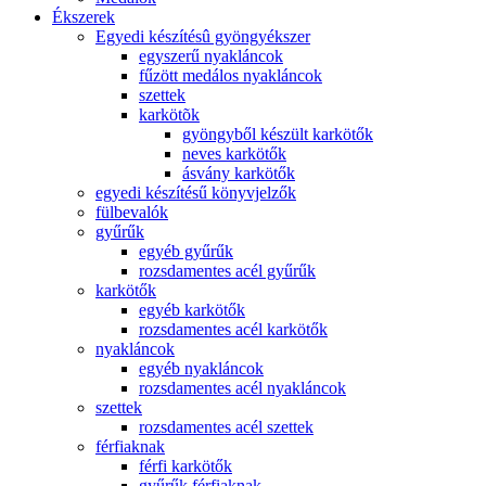
Ékszerek
Egyedi készítésû gyöngyékszer
egyszerű nyakláncok
fűzött medálos nyakláncok
szettek
karkötõk
gyöngyből készült karkötők
neves karkötők
ásvány karkötők
egyedi készítésű könyvjelzők
fülbevalók
gyűrűk
egyéb gyűrűk
rozsdamentes acél gyűrűk
karkötők
egyéb karkötők
rozsdamentes acél karkötők
nyakláncok
egyéb nyakláncok
rozsdamentes acél nyakláncok
szettek
rozsdamentes acél szettek
férfiaknak
férfi karkötők
gyűrűk férfiaknak