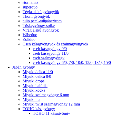
stormduo
superduo
Tégla alakú gyöngyök
Thorn gyöngyök
tulip petal-tulipánszirom
Tüskegyöngy-spike
Virág alakú gyöngyök
Wibeduo
Zoliduo
Cseh kásagyöngyök és szalmagyöngyök
cseh kásagyöngy 9/0
cseh kásagyöngy 11/0
cseh szalmagyöngy
cseh kásagyöngy 6/0, 7/0, 10/0, 12/0, 13/0, 15/0
Japán gyöngy
Miyuki delica 11/0
Miyuki delica 8/0
Miyuki drops
Miyuki half tila
Miyuki kocka
Miyuki szalmagyöngy 6 mm
Miyuki tila
Miyuki twist szalmagyöngy 12 mm
TOHO kásagyöngy
TOHO 11 kásagyöngy