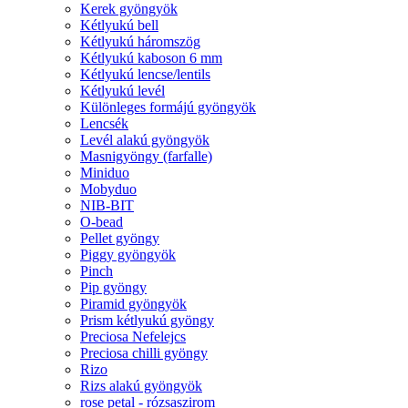
Kerek gyöngyök
Kétlyukú bell
Kétlyukú háromszög
Kétlyukú kaboson 6 mm
Kétlyukú lencse/lentils
Kétlyukú levél
Különleges formájú gyöngyök
Lencsék
Levél alakú gyöngyök
Masnigyöngy (farfalle)
Miniduo
Mobyduo
NIB-BIT
O-bead
Pellet gyöngy
Piggy gyöngyök
Pinch
Pip gyöngy
Piramid gyöngyök
Prism kétlyukú gyöngy
Preciosa Nefelejcs
Preciosa chilli gyöngy
Rizo
Rizs alakú gyöngyök
rose petal - rózsaszirom