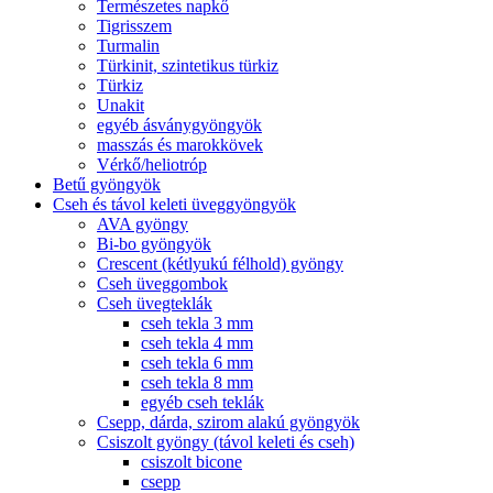
Természetes napkő
Tigrisszem
Turmalin
Türkinit, szintetikus türkiz
Türkiz
Unakit
egyéb ásványgyöngyök
masszás és marokkövek
Vérkő/heliotróp
Betű gyöngyök
Cseh és távol keleti üveggyöngyök
AVA gyöngy
Bi-bo gyöngyök
Crescent (kétlyukú félhold) gyöngy
Cseh üveggombok
Cseh üvegteklák
cseh tekla 3 mm
cseh tekla 4 mm
cseh tekla 6 mm
cseh tekla 8 mm
egyéb cseh teklák
Csepp, dárda, szirom alakú gyöngyök
Csiszolt gyöngy (távol keleti és cseh)
csiszolt bicone
csepp