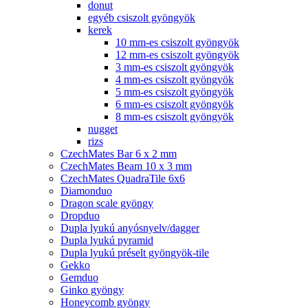
donut
egyéb csiszolt gyöngyök
kerek
10 mm-es csiszolt gyöngyök
12 mm-es csiszolt gyöngyök
3 mm-es csiszolt gyöngyök
4 mm-es csiszolt gyöngyök
5 mm-es csiszolt gyöngyök
6 mm-es csiszolt gyöngyök
8 mm-es csiszolt gyöngyök
nugget
rizs
CzechMates Bar 6 x 2 mm
CzechMates Beam 10 x 3 mm
CzechMates QuadraTile 6x6
Diamonduo
Dragon scale gyöngy
Dropduo
Dupla lyukú anyósnyelv/dagger
Dupla lyukú pyramid
Dupla lyukú préselt gyöngyök-tile
Gekko
Gemduo
Ginko gyöngy
Honeycomb gyöngy