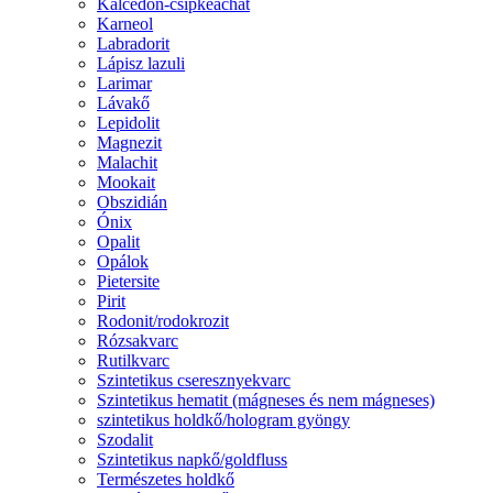
Kalcedon-csipkeachát
Karneol
Labradorit
Lápisz lazuli
Larimar
Lávakő
Lepidolit
Magnezit
Malachit
Mookait
Obszidián
Ónix
Opalit
Opálok
Pietersite
Pirit
Rodonit/rodokrozit
Rózsakvarc
Rutilkvarc
Szintetikus cseresznyekvarc
Szintetikus hematit (mágneses és nem mágneses)
szintetikus holdkő/hologram gyöngy
Szodalit
Szintetikus napkő/goldfluss
Természetes holdkő