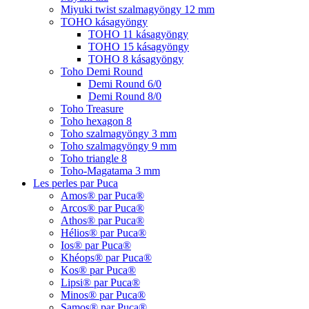
Miyuki twist szalmagyöngy 12 mm
TOHO kásagyöngy
TOHO 11 kásagyöngy
TOHO 15 kásagyöngy
TOHO 8 kásagyöngy
Toho Demi Round
Demi Round 6/0
Demi Round 8/0
Toho Treasure
Toho hexagon 8
Toho szalmagyöngy 3 mm
Toho szalmagyöngy 9 mm
Toho triangle 8
Toho-Magatama 3 mm
Les perles par Puca
Amos® par Puca®
Arcos® par Puca®
Athos® par Puca®
Hélios® par Puca®
Ios® par Puca®
Khéops® par Puca®
Kos® par Puca®
Lipsi® par Puca®
Minos® par Puca®
Samos® par Puca®