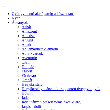
Gyöngymentő akció, amíg a készlet tart!
Nyár
Ásványok
Achát
Amazonit
Ametiszt
Angelit
Apatit
Aquamarine/akvamarin
Aura kvarcok
Aventurin
Citrin
Dioptáz
Fluorit
Füstkvarc
Gránát
Hegyikristály
Hegyikristály utánzatok: roppantott üveggyöngyök
Howlit
Jade
Jade utánzat (préselt törmelékes kvarc)
Jáspis - riolit