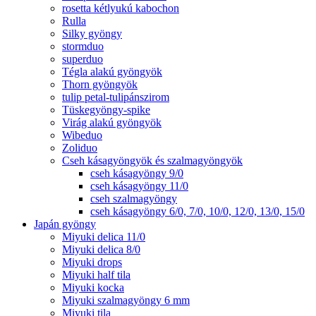
rosetta kétlyukú kabochon
Rulla
Silky gyöngy
stormduo
superduo
Tégla alakú gyöngyök
Thorn gyöngyök
tulip petal-tulipánszirom
Tüskegyöngy-spike
Virág alakú gyöngyök
Wibeduo
Zoliduo
Cseh kásagyöngyök és szalmagyöngyök
cseh kásagyöngy 9/0
cseh kásagyöngy 11/0
cseh szalmagyöngy
cseh kásagyöngy 6/0, 7/0, 10/0, 12/0, 13/0, 15/0
Japán gyöngy
Miyuki delica 11/0
Miyuki delica 8/0
Miyuki drops
Miyuki half tila
Miyuki kocka
Miyuki szalmagyöngy 6 mm
Miyuki tila