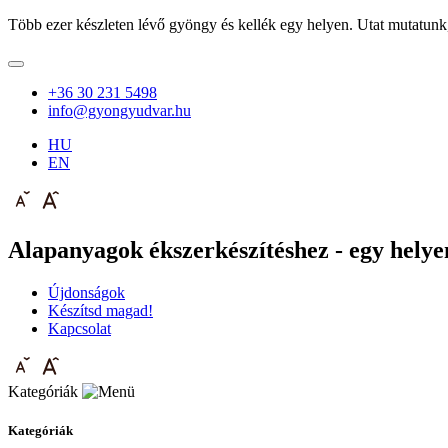
Több ezer készleten lévő gyöngy és kellék egy helyen. Utat mutatunk
+36 30 231 5498
info@gyongyudvar.hu
HU
EN
Alapanyagok ékszerkészítéshez - egy helyen
Újdonságok
Készítsd magad!
Kapcsolat
Kategóriák
Kategóriák