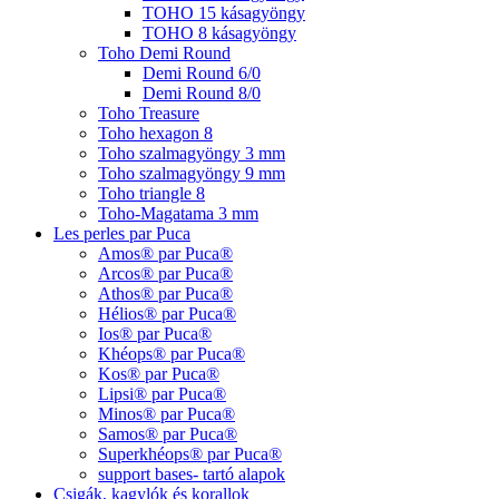
TOHO 15 kásagyöngy
TOHO 8 kásagyöngy
Toho Demi Round
Demi Round 6/0
Demi Round 8/0
Toho Treasure
Toho hexagon 8
Toho szalmagyöngy 3 mm
Toho szalmagyöngy 9 mm
Toho triangle 8
Toho-Magatama 3 mm
Les perles par Puca
Amos® par Puca®
Arcos® par Puca®
Athos® par Puca®
Hélios® par Puca®
Ios® par Puca®
Khéops® par Puca®
Kos® par Puca®
Lipsi® par Puca®
Minos® par Puca®
Samos® par Puca®
Superkhéops® par Puca®
support bases- tartó alapok
Csigák, kagylók és korallok