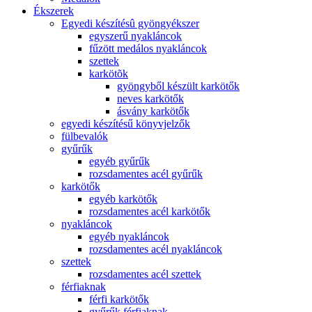
Ékszerek
Egyedi készítésû gyöngyékszer
egyszerű nyakláncok
fűzött medálos nyakláncok
szettek
karkötõk
gyöngyből készült karkötők
neves karkötők
ásvány karkötők
egyedi készítésű könyvjelzők
fülbevalók
gyűrűk
egyéb gyűrűk
rozsdamentes acél gyűrűk
karkötők
egyéb karkötők
rozsdamentes acél karkötők
nyakláncok
egyéb nyakláncok
rozsdamentes acél nyakláncok
szettek
rozsdamentes acél szettek
férfiaknak
férfi karkötők
gyűrűk férfiaknak