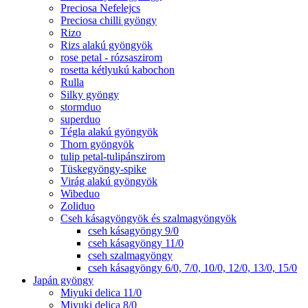
Preciosa Nefelejcs
Preciosa chilli gyöngy
Rizo
Rizs alakú gyöngyök
rose petal - rózsaszirom
rosetta kétlyukú kabochon
Rulla
Silky gyöngy
stormduo
superduo
Tégla alakú gyöngyök
Thorn gyöngyök
tulip petal-tulipánszirom
Tüskegyöngy-spike
Virág alakú gyöngyök
Wibeduo
Zoliduo
Cseh kásagyöngyök és szalmagyöngyök
cseh kásagyöngy 9/0
cseh kásagyöngy 11/0
cseh szalmagyöngy
cseh kásagyöngy 6/0, 7/0, 10/0, 12/0, 13/0, 15/0
Japán gyöngy
Miyuki delica 11/0
Miyuki delica 8/0