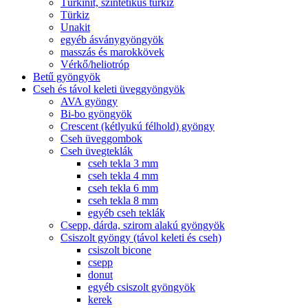
Türkinit, szintetikus türkiz
Türkiz
Unakit
egyéb ásványgyöngyök
masszás és marokkövek
Vérkő/heliotróp
Betű gyöngyök
Cseh és távol keleti üveggyöngyök
AVA gyöngy
Bi-bo gyöngyök
Crescent (kétlyukú félhold) gyöngy
Cseh üveggombok
Cseh üvegteklák
cseh tekla 3 mm
cseh tekla 4 mm
cseh tekla 6 mm
cseh tekla 8 mm
egyéb cseh teklák
Csepp, dárda, szirom alakú gyöngyök
Csiszolt gyöngy (távol keleti és cseh)
csiszolt bicone
csepp
donut
egyéb csiszolt gyöngyök
kerek