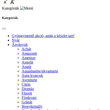
Kategóriák
Kategóriák
Gyöngymentő akció, amíg a készlet tart!
Nyár
Ásványok
Achát
Amazonit
Ametiszt
Angelit
Apatit
Aquamarine/akvamarin
Aura kvarcok
Aventurin
Citrin
Dioptáz
Fluorit
Füstkvarc
Gránát
Hegyikristály