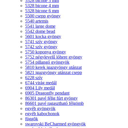
5328 bicone 3 mm
5328 bicone 4 mm
5328 bicone 6 mm
5500 csepp gyöngy
5540 artemis
5541 large dome
5542 dome bead
5601 kocka gyöngy
5741 szív gyöngy
5742 szív gyöngy
5750 koponya gyöngy
5752 négylevelű lóhere gyöngy
5754 pillangó gyöngyök
5810 kerek igazgyöngy utánzat
5821 igazgyöngy utánzat csepp
6228 szív
6744 virág medál
6904 Lily medál
6905 Dragonfly pendant
86301 pavé félig fúrt gyöngy
86601 pavé ragasztható félgömb
egyéb gyöngyök
egyéb kabochonok
függõk
swarovski BeCharmed gyöngyök