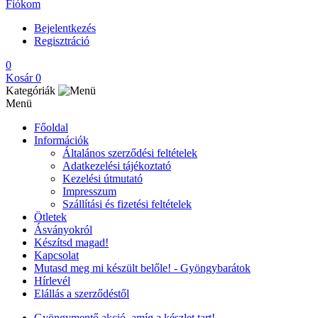
Fiókom
Bejelentkezés
Regisztráció
0
Kosár
0
Kategóriák
Menü
Főoldal
Információk
Általános szerződési feltételek
Adatkezelési tájékoztató
Kezelési útmutató
Impresszum
Szállítási és fizetési feltételek
Ötletek
Ásványokról
Készítsd magad!
Kapcsolat
Mutasd meg mi készült belőle! - Gyöngybarátok
Hírlevél
Elállás a szerződéstől
Gyöngymentő akció, amíg a készlet tart!