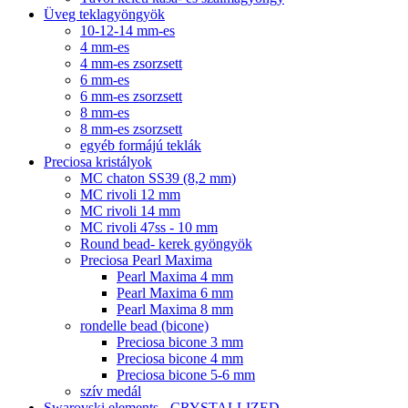
Üveg teklagyöngyök
10-12-14 mm-es
4 mm-es
4 mm-es zsorzsett
6 mm-es
6 mm-es zsorzsett
8 mm-es
8 mm-es zsorzsett
egyéb formájú teklák
Preciosa kristályok
MC chaton SS39 (8,2 mm)
MC rivoli 12 mm
MC rivoli 14 mm
MC rivoli 47ss - 10 mm
Round bead- kerek gyöngyök
Preciosa Pearl Maxima
Pearl Maxima 4 mm
Pearl Maxima 6 mm
Pearl Maxima 8 mm
rondelle bead (bicone)
Preciosa bicone 3 mm
Preciosa bicone 4 mm
Preciosa bicone 5-6 mm
szív medál
Swarovski elements - CRYSTALLIZED