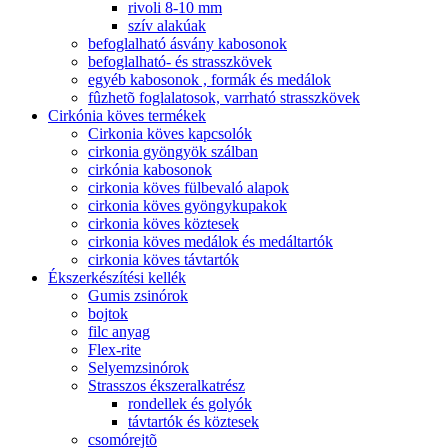
rivoli 8-10 mm
szív alakúak
befoglalható ásvány kabosonok
befoglalható- és strasszkövek
egyéb kabosonok , formák és medálok
fûzhetõ foglalatosok, varrható strasszkövek
Cirkónia köves termékek
Cirkonia köves kapcsolók
cirkonia gyöngyök szálban
cirkónia kabosonok
cirkonia köves fülbevaló alapok
cirkonia köves gyöngykupakok
cirkonia köves köztesek
cirkonia köves medálok és medáltartók
cirkonia köves távtartók
Ékszerkészítési kellék
Gumis zsinórok
bojtok
filc anyag
Flex-rite
Selyemzsinórok
Strasszos ékszeralkatrész
rondellek és golyók
távtartók és köztesek
csomórejtõ