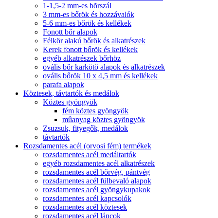
1-1,5-2 mm-es bõrszál
3 mm-es bőrök és hozzávalók
5-6 mm-es bőrök és kellékek
Fonott bőr alapok
Félkör alakú bőrök és alkatrészek
Kerek fonott bőrök és kellékek
egyéb alkatrészek bőrhöz
ovális bőr karkötő alapok és alkatrészek
ovális bőrök 10 x 4,5 mm és kellékek
parafa alapok
Köztesek, távtartók és medálok
Köztes gyöngyök
fém köztes gyöngyök
mûanyag köztes gyöngyök
Zsuzsuk, fityegők, medálok
távtartók
Rozsdamentes acél (orvosi fém) termékek
rozsdamentes acél medáltartók
egyéb rozsdamentes acél alkatrészek
rozsdamentes acél bőrvég, pántvég
rozsdamentes acél fülbevaló alapok
rozsdamentes acél gyöngykupakok
rozsdamentes acél kapcsolók
rozsdamentes acél köztesek
rozsdamentes acél láncok