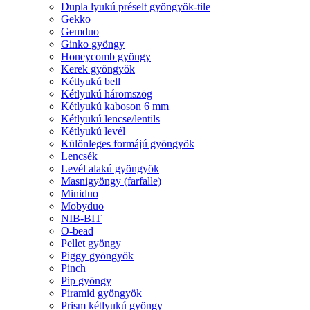
Dupla lyukú préselt gyöngyök-tile
Gekko
Gemduo
Ginko gyöngy
Honeycomb gyöngy
Kerek gyöngyök
Kétlyukú bell
Kétlyukú háromszög
Kétlyukú kaboson 6 mm
Kétlyukú lencse/lentils
Kétlyukú levél
Különleges formájú gyöngyök
Lencsék
Levél alakú gyöngyök
Masnigyöngy (farfalle)
Miniduo
Mobyduo
NIB-BIT
O-bead
Pellet gyöngy
Piggy gyöngyök
Pinch
Pip gyöngy
Piramid gyöngyök
Prism kétlyukú gyöngy