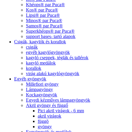
Khéops® par Puca®
Kos® par Puca®
Lipsi® par Puca®
Minos® par Puca®
Samos® par Puca®
Superkhéops® par Puca®
support bases- tartó alapok
Csigák, kagylók és korallok
csigák
egyéb kagylógyöngyök
kagyló cseppek, téglák és tallérok
kagyló medálok
korallok
virág alakú kagylógyöngyök
Egyéb gyöngyök
Millefiori gyöngy
Lámpagyöngy
Kockagyöngyök
Egyedi kézműves lámpagyöngyök
Akril gyöngy és függő
Pici akril virágok - 6 mm
akril virágok
függõ
gyöngy
Fagyöngyök és medálok