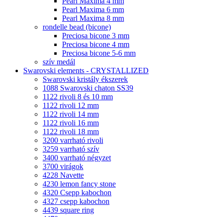
Pearl Maxima 4 mm
Pearl Maxima 6 mm
Pearl Maxima 8 mm
rondelle bead (bicone)
Preciosa bicone 3 mm
Preciosa bicone 4 mm
Preciosa bicone 5-6 mm
szív medál
Swarovski elements - CRYSTALLIZED
Swarovski kristály ékszerek
1088 Swarovski chaton SS39
1122 rivoli 8 és 10 mm
1122 rivoli 12 mm
1122 rivoli 14 mm
1122 rivoli 16 mm
1122 rivoli 18 mm
3200 varrható rivoli
3259 varrható szív
3400 varrható négyzet
3700 virágok
4228 Navette
4230 lemon fancy stone
4320 Csepp kabochon
4327 csepp kabochon
4439 square ring