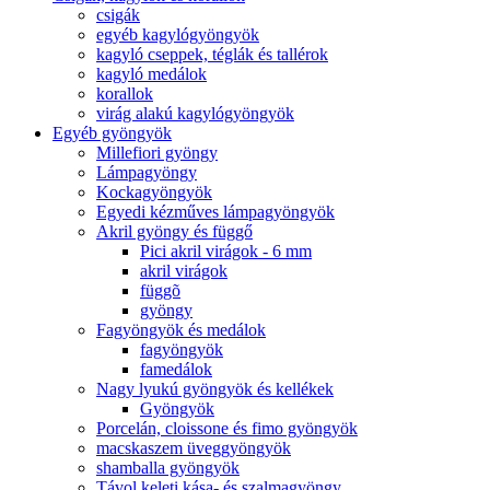
csigák
egyéb kagylógyöngyök
kagyló cseppek, téglák és tallérok
kagyló medálok
korallok
virág alakú kagylógyöngyök
Egyéb gyöngyök
Millefiori gyöngy
Lámpagyöngy
Kockagyöngyök
Egyedi kézműves lámpagyöngyök
Akril gyöngy és függő
Pici akril virágok - 6 mm
akril virágok
függõ
gyöngy
Fagyöngyök és medálok
fagyöngyök
famedálok
Nagy lyukú gyöngyök és kellékek
Gyöngyök
Porcelán, cloissone és fimo gyöngyök
macskaszem üveggyöngyök
shamballa gyöngyök
Távol keleti kása- és szalmagyöngy