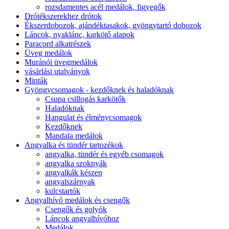
rozsdamentes acél medálok, figyegők
Drótékszerekhez drótok
Ékszerdobozok, ajándéktasakok, gyöngytartó dobozok
Láncok, nyaklánc, karkötő alapok
Paracord alkatrészek
Üveg medálok
Muránói üvegmedálok
vásárlási utalványok
Minták
Gyöngycsomagok - kezdőknek és haladóknak
Csupa csillogás karkötők
Haladóknak
Hangulat és élménycsomagok
Kezdőknek
Mandala medálok
Angyalka és tündér tartozékok
angyalka, tündér és egyéb csomagok
angyalka szoknyák
angyalkák készen
angyalszárnyak
kulcstartók
Angyalhívó medálok és csengők
Csengők és golyók
Láncok angyalhívóhoz
Medálok