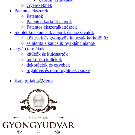
Gyerekeknek
Patentos ékszerek
Patentok
Patentos karkötő alapok
Patentos ékszeralkatrészek
Szintetikus kaucsuk alapok és hozzávalók
köztesek és gyöngyök kaucsuk karkötőhöz
szintetikus kaucsuk nyaklánc alapok
egyéb termékek
kitűzők és kulcstartók
műköröm kellékek
dekorációk és egyebek
rugalmas és nem rugalmas csipke
Kategóriák