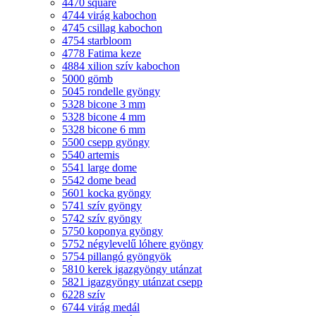
4470 square
4744 virág kabochon
4745 csillag kabochon
4754 starbloom
4778 Fatima keze
4884 xilion szív kabochon
5000 gömb
5045 rondelle gyöngy
5328 bicone 3 mm
5328 bicone 4 mm
5328 bicone 6 mm
5500 csepp gyöngy
5540 artemis
5541 large dome
5542 dome bead
5601 kocka gyöngy
5741 szív gyöngy
5742 szív gyöngy
5750 koponya gyöngy
5752 négylevelű lóhere gyöngy
5754 pillangó gyöngyök
5810 kerek igazgyöngy utánzat
5821 igazgyöngy utánzat csepp
6228 szív
6744 virág medál