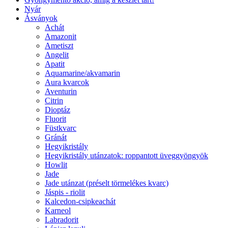
Nyár
Ásványok
Achát
Amazonit
Ametiszt
Angelit
Apatit
Aquamarine/akvamarin
Aura kvarcok
Aventurin
Citrin
Dioptáz
Fluorit
Füstkvarc
Gránát
Hegyikristály
Hegyikristály utánzatok: roppantott üveggyöngyök
Howlit
Jade
Jade utánzat (préselt törmelékes kvarc)
Jáspis - riolit
Kalcedon-csipkeachát
Karneol
Labradorit