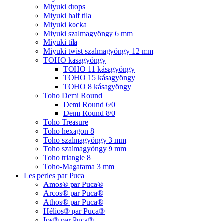
Miyuki drops
Miyuki half tila
Miyuki kocka
Miyuki szalmagyöngy 6 mm
Miyuki tila
Miyuki twist szalmagyöngy 12 mm
TOHO kásagyöngy
TOHO 11 kásagyöngy
TOHO 15 kásagyöngy
TOHO 8 kásagyöngy
Toho Demi Round
Demi Round 6/0
Demi Round 8/0
Toho Treasure
Toho hexagon 8
Toho szalmagyöngy 3 mm
Toho szalmagyöngy 9 mm
Toho triangle 8
Toho-Magatama 3 mm
Les perles par Puca
Amos® par Puca®
Arcos® par Puca®
Athos® par Puca®
Hélios® par Puca®
Ios® par Puca®