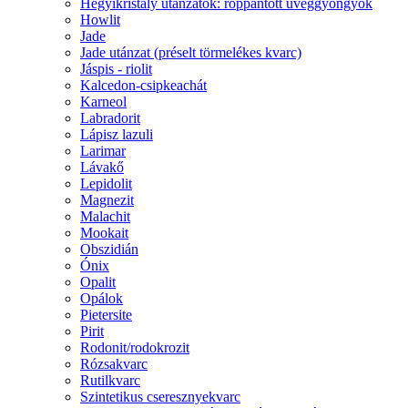
Hegyikristály utánzatok: roppantott üveggyöngyök
Howlit
Jade
Jade utánzat (préselt törmelékes kvarc)
Jáspis - riolit
Kalcedon-csipkeachát
Karneol
Labradorit
Lápisz lazuli
Larimar
Lávakő
Lepidolit
Magnezit
Malachit
Mookait
Obszidián
Ónix
Opalit
Opálok
Pietersite
Pirit
Rodonit/rodokrozit
Rózsakvarc
Rutilkvarc
Szintetikus cseresznyekvarc