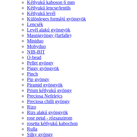
Kétlyukú kaboson 6 mm
Kétlyukú lencse/lentils
Kétlyukú levél
Különleges formájú gyöngyök
Lencsék
Levél alakú gyöngyök
Masnigyöngy (farfalle)
Miniduo
Mobyduo
NIB-BIT
O-bead
Pellet gyöngy
Piggy gyöngyök
Pinch
Pip gyöngy
Piramid gyöngyök
Prism kétlyukú gyöngy
Preciosa Nefelejcs
Preciosa chilli gyöngy
Rizo
Rizs alakú gyöngyök
rose petal - rózsaszirom
rosetta kétlyukú kabochon
Rulla
Silky gyöngy