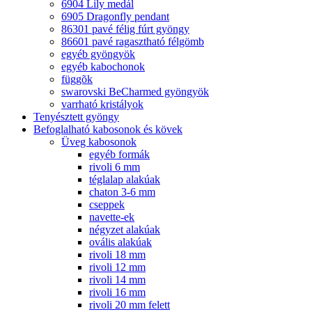
6904 Lily medál
6905 Dragonfly pendant
86301 pavé félig fúrt gyöngy
86601 pavé ragasztható félgömb
egyéb gyöngyök
egyéb kabochonok
függõk
swarovski BeCharmed gyöngyök
varrható kristályok
Tenyésztett gyöngy
Befoglalható kabosonok és kövek
Üveg kabosonok
egyéb formák
rivoli 6 mm
téglalap alakúak
chaton 3-6 mm
cseppek
navette-ek
négyzet alakúak
ovális alakúak
rivoli 18 mm
rivoli 12 mm
rivoli 14 mm
rivoli 16 mm
rivoli 20 mm felett