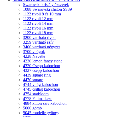
Swarovski kristály ékszerek
1088 Swarovski chaton SS39
1122 rivoli 8 és 10 mm
1122 rivoli 12 mm
1122 rivoli 14 mm
1122 rivoli 16 mm
1122 rivoli 18 mm
3200 varrható rivoli
3259 varrható szív
3400 varrható négyzet
3700 virágok
4228 Navette
4230 lemon fancy stone
4320 Csepp kabochon
4327 csepp kabochon
4439 square ring
4470 square
4744 virág kabochon
4745 csillag kabochon
4754 starbloom
4778 Fatima keze
4884 xilion szív kabochon
5000 gömb
5045 rondelle gyöngy