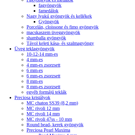
fagyöngyök
famedálok
Nagy lyukú gyöngyök és kellékek
Gyöngyök
Porcelán, cloissone és fimo gyöngyök
macskaszem üveggyöngyök
shamballa gyöngyök
Távol keleti kása- és szalmagyöngy
Üveg teklagyöngyök
10-12-14 mm-es
4 mm-es
4 mm-es zsorzsett
6 mm-es
6 mm-es zsorzsett
8 mm-es
8 mm-es zsorzsett
egyéb formájú teklák
Preciosa kristályok
MC chaton SS39 (8,2 mm)
MC rivoli 12 mm
MC rivoli 14 mm
MC rivoli 47ss - 10 mm
Round bead- kerek gyöngyök
Preciosa Pearl Maxima