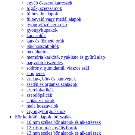
egyéb ékszeralkatrészek
fogók, szerszámok
fülbevaló alapok
fülbevaló vagy medál alapok
gyöngyfűző cérna, tű
gyöngykupakok
kapcsolók
kar- és fűzhető órák
lánchosszabbítók
medáltartók
memória karkötõ, nyaklánc és gyűrű alap
nagyobb kiszerelés
sodrony, gumidamil, viaszos szál
stopperek
szalag-, bõr- és pántvégek
szatén és organza szalagok
szerelőkarikák
szerelőpálcák
sujtás zsinórok
mala hozzávalók
Gyöngyhorgoláshoz
Bőr karkötő alapok, bőrszálak
10 mm széles bőr alapok és alkatrészek
12 x 6 mm-es ovális bőrök
13 mm széles bőr alapok és alkatrészek