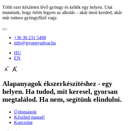
Több ezer készleten lévő gyöngy és kellék egy helyen. Utat
mutatunk, hogy öröm legyen az alkotás – akár most kezded, akár
már rutinos gyöngyfűző vagy.
+36 30 231 5498
info@gyongyudvar.hu
HU
EN
Alapanyagok ékszerkészítéshez - egy
helyen. Ha tudod, mit keresel, gyorsan
megtalálod. Ha nem, segítünk elindulni.
Újdonságok
Készítsd magad!
Kapcsolat