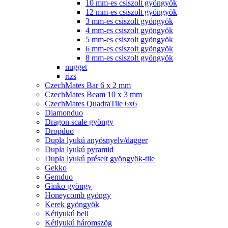
10 mm-es csiszolt gyöngyök
12 mm-es csiszolt gyöngyök
3 mm-es csiszolt gyöngyök
4 mm-es csiszolt gyöngyök
5 mm-es csiszolt gyöngyök
6 mm-es csiszolt gyöngyök
8 mm-es csiszolt gyöngyök
nugget
rizs
CzechMates Bar 6 x 2 mm
CzechMates Beam 10 x 3 mm
CzechMates QuadraTile 6x6
Diamonduo
Dragon scale gyöngy
Dropduo
Dupla lyukú anyósnyelv/dagger
Dupla lyukú pyramid
Dupla lyukú préselt gyöngyök-tile
Gekko
Gemduo
Ginko gyöngy
Honeycomb gyöngy
Kerek gyöngyök
Kétlyukú bell
Kétlyukú háromszög