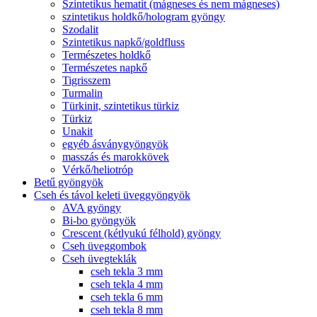
Szintetikus hematit (mágneses és nem mágneses)
szintetikus holdkő/hologram gyöngy
Szodalit
Szintetikus napkő/goldfluss
Természetes holdkő
Természetes napkő
Tigrisszem
Turmalin
Türkinit, szintetikus türkiz
Türkiz
Unakit
egyéb ásványgyöngyök
masszás és marokkövek
Vérkő/heliotróp
Betű gyöngyök
Cseh és távol keleti üveggyöngyök
AVA gyöngy
Bi-bo gyöngyök
Crescent (kétlyukú félhold) gyöngy
Cseh üveggombok
Cseh üvegteklák
cseh tekla 3 mm
cseh tekla 4 mm
cseh tekla 6 mm
cseh tekla 8 mm