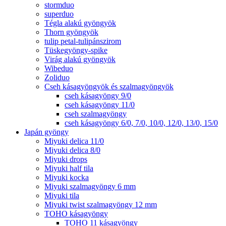
stormduo
superduo
Tégla alakú gyöngyök
Thorn gyöngyök
tulip petal-tulipánszirom
Tüskegyöngy-spike
Virág alakú gyöngyök
Wibeduo
Zoliduo
Cseh kásagyöngyök és szalmagyöngyök
cseh kásagyöngy 9/0
cseh kásagyöngy 11/0
cseh szalmagyöngy
cseh kásagyöngy 6/0, 7/0, 10/0, 12/0, 13/0, 15/0
Japán gyöngy
Miyuki delica 11/0
Miyuki delica 8/0
Miyuki drops
Miyuki half tila
Miyuki kocka
Miyuki szalmagyöngy 6 mm
Miyuki tila
Miyuki twist szalmagyöngy 12 mm
TOHO kásagyöngy
TOHO 11 kásagyöngy