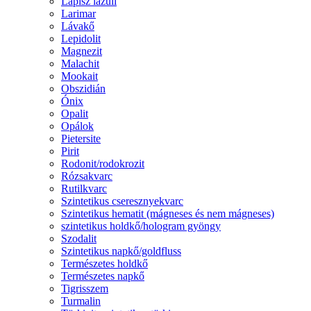
Lápisz lazuli
Larimar
Lávakő
Lepidolit
Magnezit
Malachit
Mookait
Obszidián
Ónix
Opalit
Opálok
Pietersite
Pirit
Rodonit/rodokrozit
Rózsakvarc
Rutilkvarc
Szintetikus cseresznyekvarc
Szintetikus hematit (mágneses és nem mágneses)
szintetikus holdkő/hologram gyöngy
Szodalit
Szintetikus napkő/goldfluss
Természetes holdkő
Természetes napkő
Tigrisszem
Turmalin