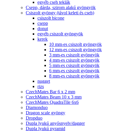
egyéb cseh teklák
Csepp, dárda, szirom alakú gyöngyök
Csiszolt gyöngy (távol keleti és cseh)
csiszolt bicone
csepp
donut
egyéb csiszolt gyöngyök
kerek
10 mm-es csiszolt gyöngyök
12 mm-es csiszolt gyöngyök
3 mm-es csiszolt gyöngyök
4 mm-es csiszolt gyöngyök
5 mm-es csiszolt gyöngyök
6 mm-es csiszolt gyöngyök
8 mm-es csiszolt gyöngyök
nugget
rizs
CzechMates Bar 6 x 2 mm
CzechMates Beam 10 x 3 mm
CzechMates QuadraTile 6x6
Diamonduo
Dragon scale gyöngy
Dropduo
Dupla lyukú anyósnyelv/dagger
Dupla lyukú pyramid