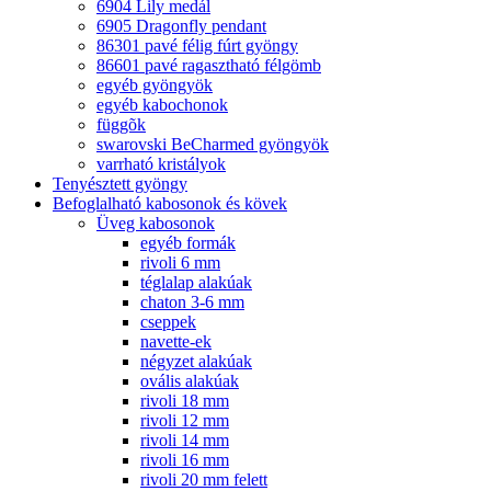
6904 Lily medál
6905 Dragonfly pendant
86301 pavé félig fúrt gyöngy
86601 pavé ragasztható félgömb
egyéb gyöngyök
egyéb kabochonok
függõk
swarovski BeCharmed gyöngyök
varrható kristályok
Tenyésztett gyöngy
Befoglalható kabosonok és kövek
Üveg kabosonok
egyéb formák
rivoli 6 mm
téglalap alakúak
chaton 3-6 mm
cseppek
navette-ek
négyzet alakúak
ovális alakúak
rivoli 18 mm
rivoli 12 mm
rivoli 14 mm
rivoli 16 mm
rivoli 20 mm felett