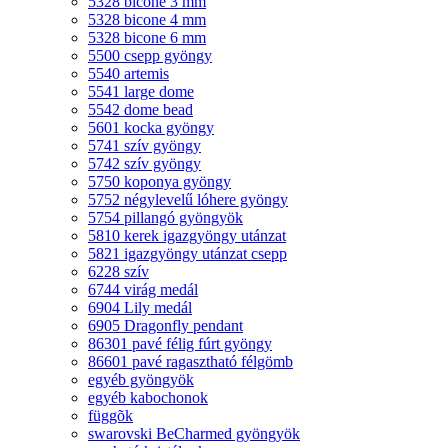
5328 bicone 3 mm
5328 bicone 4 mm
5328 bicone 6 mm
5500 csepp gyöngy
5540 artemis
5541 large dome
5542 dome bead
5601 kocka gyöngy
5741 szív gyöngy
5742 szív gyöngy
5750 koponya gyöngy
5752 négylevelű lóhere gyöngy
5754 pillangó gyöngyök
5810 kerek igazgyöngy utánzat
5821 igazgyöngy utánzat csepp
6228 szív
6744 virág medál
6904 Lily medál
6905 Dragonfly pendant
86301 pavé félig fúrt gyöngy
86601 pavé ragasztható félgömb
egyéb gyöngyök
egyéb kabochonok
függõk
swarovski BeCharmed gyöngyök