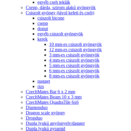
egyéb cseh teklák
Csepp, dárda, szirom alakú gyöngyök
Csiszolt gyöngy (távol keleti és cseh)
csiszolt bicone
csepp
donut
egyéb csiszolt gyöngyök
kerek
10 mm-es csiszolt gyöngyök
12 mm-es csiszolt gyöngyök
3 mm-es csiszolt gyöngyök
4 mm-es csiszolt gyöngyök
5 mm-es csiszolt gyöngyök
6 mm-es csiszolt gyöngyök
8 mm-es csiszolt gyöngyök
nugget
rizs
CzechMates Bar 6 x 2 mm
CzechMates Beam 10 x 3 mm
CzechMates QuadraTile 6x6
Diamonduo
Dragon scale gyöngy
Dropduo
Dupla lyukú anyósnyelv/dagger
Dupla lyukú pyramid