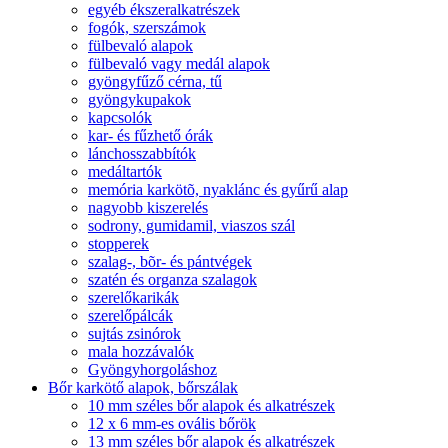
egyéb ékszeralkatrészek
fogók, szerszámok
fülbevaló alapok
fülbevaló vagy medál alapok
gyöngyfűző cérna, tű
gyöngykupakok
kapcsolók
kar- és fűzhető órák
lánchosszabbítók
medáltartók
memória karkötõ, nyaklánc és gyűrű alap
nagyobb kiszerelés
sodrony, gumidamil, viaszos szál
stopperek
szalag-, bõr- és pántvégek
szatén és organza szalagok
szerelőkarikák
szerelőpálcák
sujtás zsinórok
mala hozzávalók
Gyöngyhorgoláshoz
Bőr karkötő alapok, bőrszálak
10 mm széles bőr alapok és alkatrészek
12 x 6 mm-es ovális bőrök
13 mm széles bőr alapok és alkatrészek