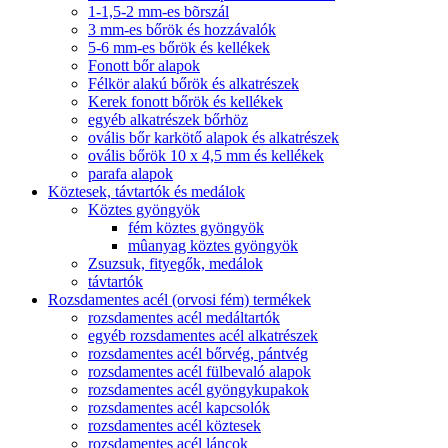
1-1,5-2 mm-es bõrszál
3 mm-es bőrök és hozzávalók
5-6 mm-es bőrök és kellékek
Fonott bőr alapok
Félkör alakú bőrök és alkatrészek
Kerek fonott bőrök és kellékek
egyéb alkatrészek bőrhöz
ovális bőr karkötő alapok és alkatrészek
ovális bőrök 10 x 4,5 mm és kellékek
parafa alapok
Köztesek, távtartók és medálok
Köztes gyöngyök
fém köztes gyöngyök
mûanyag köztes gyöngyök
Zsuzsuk, fityegők, medálok
távtartók
Rozsdamentes acél (orvosi fém) termékek
rozsdamentes acél medáltartók
egyéb rozsdamentes acél alkatrészek
rozsdamentes acél bőrvég, pántvég
rozsdamentes acél fülbevaló alapok
rozsdamentes acél gyöngykupakok
rozsdamentes acél kapcsolók
rozsdamentes acél köztesek
rozsdamentes acél láncok