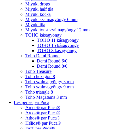
Miyuki drops
Miyuki half tila
Miyuki kocka
Miyuki szalmagyöngy 6 mm
Miyuki tila
Miyuki twist szalmagyöngy 12 mm
TOHO kásagyöngy
TOHO 11 kásagyöngy
TOHO 15 kásagyöngy
TOHO 8 kásagyöngy
Toho Demi Round
Demi Round 6/0
Demi Round 8/0
Toho Treasure
Toho hexagon 8
Toho szalmagyöngy 3 mm
Toho szalmagyöngy 9 mm
Toho triangle 8
Toho-Magatama 3 mm
Les perles par Puca
Amos® par Puca®
Arcos® par Puca®
Athos® par Puca®
Hélios® par Puca®
Ios® par Puca®