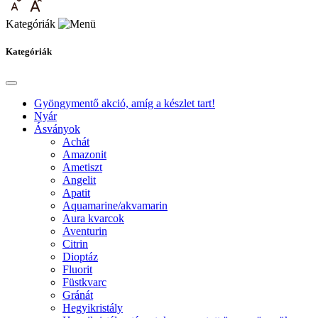
Kategóriák
Kategóriák
Gyöngymentő akció, amíg a készlet tart!
Nyár
Ásványok
Achát
Amazonit
Ametiszt
Angelit
Apatit
Aquamarine/akvamarin
Aura kvarcok
Aventurin
Citrin
Dioptáz
Fluorit
Füstkvarc
Gránát
Hegyikristály