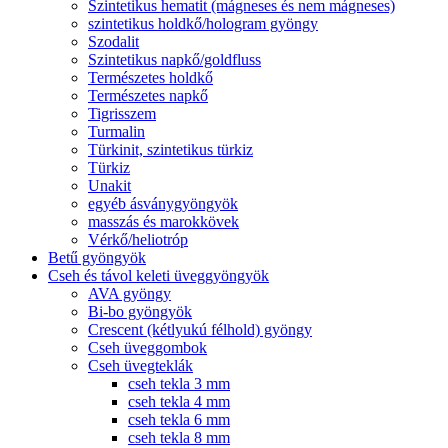
Szintetikus hematit (mágneses és nem mágneses)
szintetikus holdkő/hologram gyöngy
Szodalit
Szintetikus napkő/goldfluss
Természetes holdkő
Természetes napkő
Tigrisszem
Turmalin
Türkinit, szintetikus türkiz
Türkiz
Unakit
egyéb ásványgyöngyök
masszás és marokkövek
Vérkő/heliotróp
Betű gyöngyök
Cseh és távol keleti üveggyöngyök
AVA gyöngy
Bi-bo gyöngyök
Crescent (kétlyukú félhold) gyöngy
Cseh üveggombok
Cseh üvegteklák
cseh tekla 3 mm
cseh tekla 4 mm
cseh tekla 6 mm
cseh tekla 8 mm