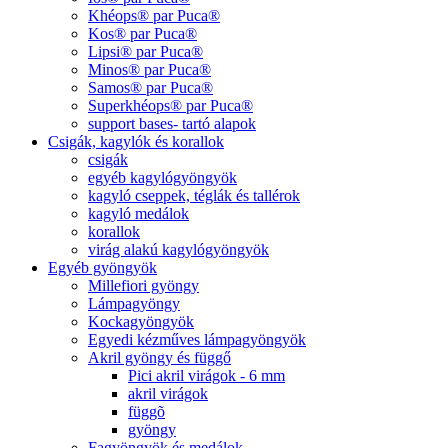
Khéops® par Puca®
Kos® par Puca®
Lipsi® par Puca®
Minos® par Puca®
Samos® par Puca®
Superkhéops® par Puca®
support bases- tartó alapok
Csigák, kagylók és korallok
csigák
egyéb kagylógyöngyök
kagyló cseppek, téglák és tallérok
kagyló medálok
korallok
virág alakú kagylógyöngyök
Egyéb gyöngyök
Millefiori gyöngy
Lámpagyöngy
Kockagyöngyök
Egyedi kézműves lámpagyöngyök
Akril gyöngy és függő
Pici akril virágok - 6 mm
akril virágok
függõ
gyöngy
Fagyöngyök és medálok