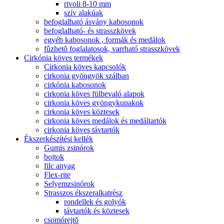
rivoli 8-10 mm
szív alakúak
befoglalható ásvány kabosonok
befoglalható- és strasszkövek
egyéb kabosonok , formák és medálok
fûzhetõ foglalatosok, varrható strasszkövek
Cirkónia köves termékek
Cirkonia köves kapcsolók
cirkonia gyöngyök szálban
cirkónia kabosonok
cirkonia köves fülbevaló alapok
cirkonia köves gyöngykupakok
cirkonia köves köztesek
cirkonia köves medálok és medáltartók
cirkonia köves távtartók
Ékszerkészítési kellék
Gumis zsinórok
bojtok
filc anyag
Flex-rite
Selyemzsinórok
Strasszos ékszeralkatrész
rondellek és golyók
távtartók és köztesek
csomórejtõ