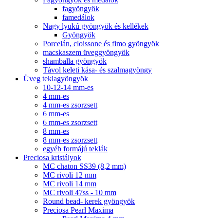
fagyöngyök
famedálok
Nagy lyukú gyöngyök és kellékek
Gyöngyök
Porcelán, cloissone és fimo gyöngyök
macskaszem üveggyöngyök
shamballa gyöngyök
Távol keleti kása- és szalmagyöngy
Üveg teklagyöngyök
10-12-14 mm-es
4 mm-es
4 mm-es zsorzsett
6 mm-es
6 mm-es zsorzsett
8 mm-es
8 mm-es zsorzsett
egyéb formájú teklák
Preciosa kristályok
MC chaton SS39 (8,2 mm)
MC rivoli 12 mm
MC rivoli 14 mm
MC rivoli 47ss - 10 mm
Round bead- kerek gyöngyök
Preciosa Pearl Maxima