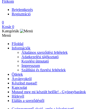
Fiókom
Bejelentkezés
Regisztráció
0
Kosár
0
Kategóriák
Menü
Főoldal
Információk
Általános szerződési feltételek
Adatkezelési tájékoztató
Kezelési útmutató
Impresszum
Szállítási és fizetési feltételek
Ötletek
Ásványokról
Készítsd magad!
Kapcsolat
Mutasd meg mi készült belőle! - Gyöngybarátok
Hírlevél
Elállás a szerződéstől
Gyöngymentő akció, amíg a készlet tart!