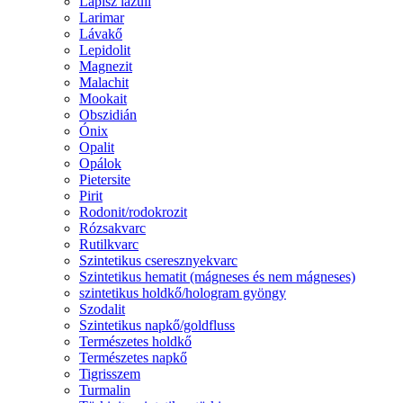
Lápisz lazuli
Larimar
Lávakő
Lepidolit
Magnezit
Malachit
Mookait
Obszidián
Ónix
Opalit
Opálok
Pietersite
Pirit
Rodonit/rodokrozit
Rózsakvarc
Rutilkvarc
Szintetikus cseresznyekvarc
Szintetikus hematit (mágneses és nem mágneses)
szintetikus holdkő/hologram gyöngy
Szodalit
Szintetikus napkő/goldfluss
Természetes holdkő
Természetes napkő
Tigrisszem
Turmalin