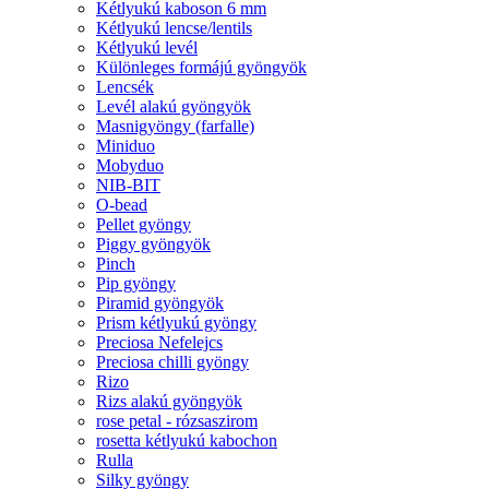
Kétlyukú kaboson 6 mm
Kétlyukú lencse/lentils
Kétlyukú levél
Különleges formájú gyöngyök
Lencsék
Levél alakú gyöngyök
Masnigyöngy (farfalle)
Miniduo
Mobyduo
NIB-BIT
O-bead
Pellet gyöngy
Piggy gyöngyök
Pinch
Pip gyöngy
Piramid gyöngyök
Prism kétlyukú gyöngy
Preciosa Nefelejcs
Preciosa chilli gyöngy
Rizo
Rizs alakú gyöngyök
rose petal - rózsaszirom
rosetta kétlyukú kabochon
Rulla
Silky gyöngy