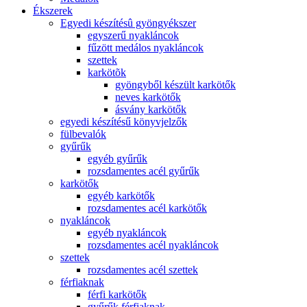
Ékszerek
Egyedi készítésû gyöngyékszer
egyszerű nyakláncok
fűzött medálos nyakláncok
szettek
karkötõk
gyöngyből készült karkötők
neves karkötők
ásvány karkötők
egyedi készítésű könyvjelzők
fülbevalók
gyűrűk
egyéb gyűrűk
rozsdamentes acél gyűrűk
karkötők
egyéb karkötők
rozsdamentes acél karkötők
nyakláncok
egyéb nyakláncok
rozsdamentes acél nyakláncok
szettek
rozsdamentes acél szettek
férfiaknak
férfi karkötők
gyűrűk férfiaknak