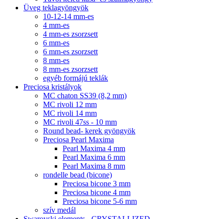
Üveg teklagyöngyök
10-12-14 mm-es
4 mm-es
4 mm-es zsorzsett
6 mm-es
6 mm-es zsorzsett
8 mm-es
8 mm-es zsorzsett
egyéb formájú teklák
Preciosa kristályok
MC chaton SS39 (8,2 mm)
MC rivoli 12 mm
MC rivoli 14 mm
MC rivoli 47ss - 10 mm
Round bead- kerek gyöngyök
Preciosa Pearl Maxima
Pearl Maxima 4 mm
Pearl Maxima 6 mm
Pearl Maxima 8 mm
rondelle bead (bicone)
Preciosa bicone 3 mm
Preciosa bicone 4 mm
Preciosa bicone 5-6 mm
szív medál
Swarovski elements - CRYSTALLIZED