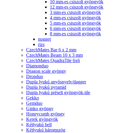
10 mm-es csiszolt gyöngyök
12 mm-es csiszolt gyöngyök
3 mm-es csiszolt gyöngyök
4 mm-es csiszolt gyöngyök
5 mm-es csiszolt gyöngyök
6 mm-es csiszolt gyöngyök
8 mm-es csiszolt gyöngyök
nugget
rizs
CzechMates Bar 6 x 2 mm
CzechMates Beam 10 x 3 mm
CzechMates QuadraTile 6x6
Diamonduo
Dragon scale gyöngy
Dropduo
Dupla lyukú anyósnyelv/dagger
Dupla lyukú pyramid
Dupla lyukú préselt gyöngyök-tile
Gekko
Gemduo
Ginko gyöngy
Honeycomb gyöngy
Kerek gyöngyök
Kétlyukú bell
Kétlyukú háromszög