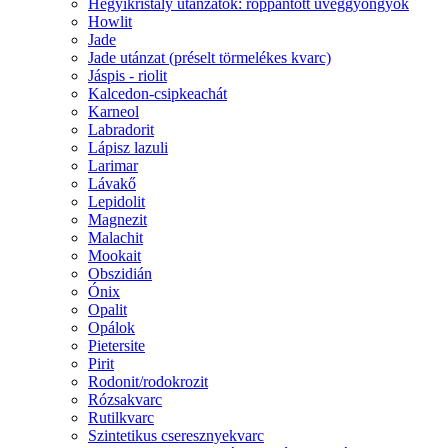
Hegyikristály utánzatok: roppantott üveggyöngyök
Howlit
Jade
Jade utánzat (préselt törmelékes kvarc)
Jáspis - riolit
Kalcedon-csipkeachát
Karneol
Labradorit
Lápisz lazuli
Larimar
Lávakő
Lepidolit
Magnezit
Malachit
Mookait
Obszidián
Ónix
Opalit
Opálok
Pietersite
Pirit
Rodonit/rodokrozit
Rózsakvarc
Rutilkvarc
Szintetikus cseresznyekvarc