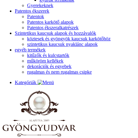
Gyerekeknek
Patentos ékszerek
Patentok
Patentos karkötő alapok
Patentos ékszeralkatrészek
Szintetikus kaucsuk alapok és hozzávalók
köztesek és gyöngyök kaucsuk karkötőhöz
szintetikus kaucsuk nyaklánc alapok
egyéb termékek
kitűzők és kulcstartók
műköröm kellékek
dekorációk és egyebek
rugalmas és nem rugalmas csipke
Kategóriák