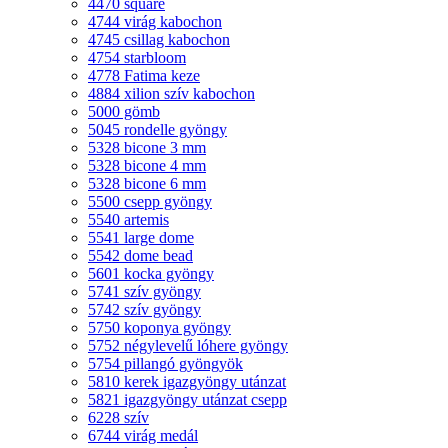
4470 square
4744 virág kabochon
4745 csillag kabochon
4754 starbloom
4778 Fatima keze
4884 xilion szív kabochon
5000 gömb
5045 rondelle gyöngy
5328 bicone 3 mm
5328 bicone 4 mm
5328 bicone 6 mm
5500 csepp gyöngy
5540 artemis
5541 large dome
5542 dome bead
5601 kocka gyöngy
5741 szív gyöngy
5742 szív gyöngy
5750 koponya gyöngy
5752 négylevelű lóhere gyöngy
5754 pillangó gyöngyök
5810 kerek igazgyöngy utánzat
5821 igazgyöngy utánzat csepp
6228 szív
6744 virág medál