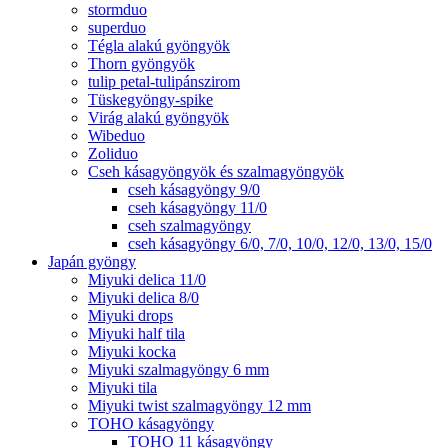
stormduo
superduo
Tégla alakú gyöngyök
Thorn gyöngyök
tulip petal-tulipánszirom
Tüskegyöngy-spike
Virág alakú gyöngyök
Wibeduo
Zoliduo
Cseh kásagyöngyök és szalmagyöngyök
cseh kásagyöngy 9/0
cseh kásagyöngy 11/0
cseh szalmagyöngy
cseh kásagyöngy 6/0, 7/0, 10/0, 12/0, 13/0, 15/0
Japán gyöngy
Miyuki delica 11/0
Miyuki delica 8/0
Miyuki drops
Miyuki half tila
Miyuki kocka
Miyuki szalmagyöngy 6 mm
Miyuki tila
Miyuki twist szalmagyöngy 12 mm
TOHO kásagyöngy
TOHO 11 kásagyöngy