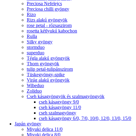
Preciosa Nefelejcs
Preciosa chilli gyöngy
Rizo
Rizs alakú gyöngyök
rose petal - rózsaszirom
rosetta kétlyukú kabochon
Rulla
Silky gyöngy
stormduo
superduo
Tégla alakú gyöngyök
Thorn gyöngyök
tulip petal-tulipánszirom
Tüskegyöngy-spike
Virág alakú gyöngyök
Wibeduo
Zoliduo
Cseh kásagyöngyök és szalmagyöngyök
cseh kásagyöngy 9/0
cseh kásagyöngy 11/0
cseh szalmagyöngy
cseh kásagyöngy 6/0, 7/0, 10/0, 12/0, 13/0, 15/0
Japán gyöngy
Miyuki delica 11/0
Miyuki delica 8/0