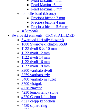
Pearl Maxima 4 mm
Pearl Maxima 6 mm
Pearl Maxima 8 mm
rondelle bead (bicone)
Preciosa bicone 3 mm
Preciosa bicone 4 mm
Preciosa bicone 5-6 mm
szív medál
Swarovski elements - CRYSTALLIZED
Swarovski kristály ékszerek
1088 Swarovski chaton SS39
1122 rivoli 8 és 10 mm
1122 rivoli 12 mm
1122 rivoli 14 mm
1122 rivoli 16 mm
1122 rivoli 18 mm
3200 varrható rivoli
3259 varrható szív
3400 varrható négyzet
3700 virágok
4228 Navette
4230 lemon fancy stone
4320 Csepp kabochon
4327 csepp kabochon
4439 square ring