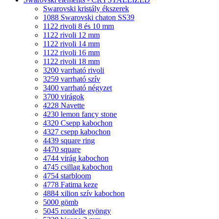
Swarovski kristály ékszerek
1088 Swarovski chaton SS39
1122 rivoli 8 és 10 mm
1122 rivoli 12 mm
1122 rivoli 14 mm
1122 rivoli 16 mm
1122 rivoli 18 mm
3200 varrható rivoli
3259 varrható szív
3400 varrható négyzet
3700 virágok
4228 Navette
4230 lemon fancy stone
4320 Csepp kabochon
4327 csepp kabochon
4439 square ring
4470 square
4744 virág kabochon
4745 csillag kabochon
4754 starbloom
4778 Fatima keze
4884 xilion szív kabochon
5000 gömb
5045 rondelle gyöngy