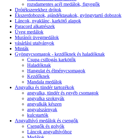
rozsdamentes acél medálok, figyegők
Drótékszerekhez drótok
Ékszerdobozok, ajándéktasakok, gyöngytartó dobozok
Láncok, nyaklánc, karkötő alapok
Paracord alkatrészek
Üveg medálok
Muránói üvegmedálok
vásárlási utalványok
Minták
Gyöngycsomagok - kezdőknek és haladóknak
Csupa csillogás karkötők
Haladóknak
Hangulat és élménycsomagok
Kezdőknek
Mandala medálok
Angyalka és tündér tartozékok
angyalka, tündér és egyéb csomagok
angyalka szoknyák
angyalkák készen
angyalszárnyak
kulcstartók
Angyalhívó medálok és csengők
Csengők és golyók
Láncok angyalhívóhoz
Medálok