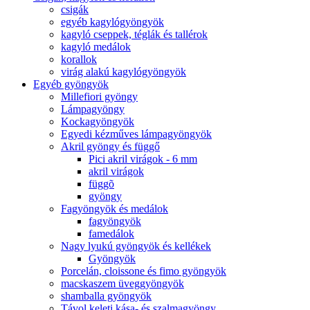
csigák
egyéb kagylógyöngyök
kagyló cseppek, téglák és tallérok
kagyló medálok
korallok
virág alakú kagylógyöngyök
Egyéb gyöngyök
Millefiori gyöngy
Lámpagyöngy
Kockagyöngyök
Egyedi kézműves lámpagyöngyök
Akril gyöngy és függő
Pici akril virágok - 6 mm
akril virágok
függõ
gyöngy
Fagyöngyök és medálok
fagyöngyök
famedálok
Nagy lyukú gyöngyök és kellékek
Gyöngyök
Porcelán, cloissone és fimo gyöngyök
macskaszem üveggyöngyök
shamballa gyöngyök
Távol keleti kása- és szalmagyöngy