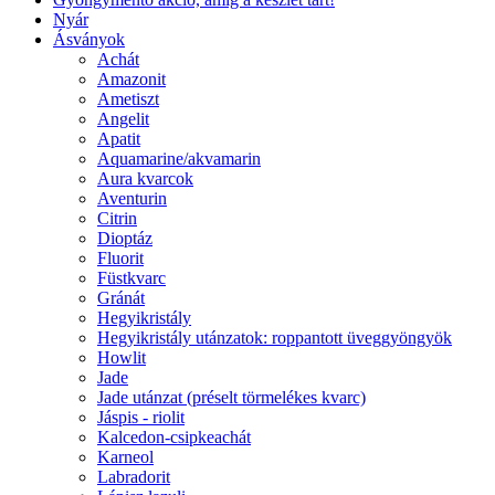
Nyár
Ásványok
Achát
Amazonit
Ametiszt
Angelit
Apatit
Aquamarine/akvamarin
Aura kvarcok
Aventurin
Citrin
Dioptáz
Fluorit
Füstkvarc
Gránát
Hegyikristály
Hegyikristály utánzatok: roppantott üveggyöngyök
Howlit
Jade
Jade utánzat (préselt törmelékes kvarc)
Jáspis - riolit
Kalcedon-csipkeachát
Karneol
Labradorit