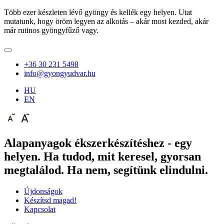
Több ezer készleten lévő gyöngy és kellék egy helyen. Utat
mutatunk, hogy öröm legyen az alkotás – akár most kezded, akár
már rutinos gyöngyfűző vagy.
+36 30 231 5498
info@gyongyudvar.hu
HU
EN
Alapanyagok ékszerkészítéshez - egy
helyen. Ha tudod, mit keresel, gyorsan
megtalálod. Ha nem, segítünk elindulni.
Újdonságok
Készítsd magad!
Kapcsolat