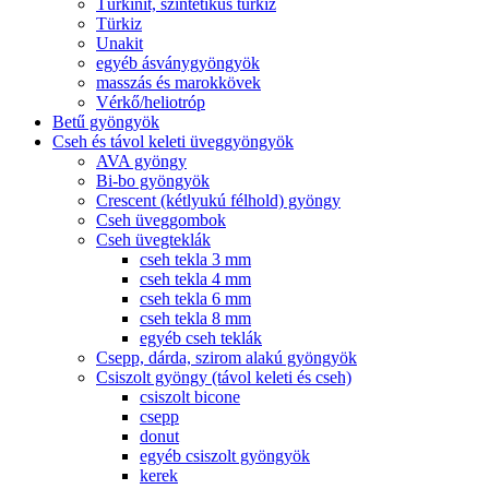
Türkinit, szintetikus türkiz
Türkiz
Unakit
egyéb ásványgyöngyök
masszás és marokkövek
Vérkő/heliotróp
Betű gyöngyök
Cseh és távol keleti üveggyöngyök
AVA gyöngy
Bi-bo gyöngyök
Crescent (kétlyukú félhold) gyöngy
Cseh üveggombok
Cseh üvegteklák
cseh tekla 3 mm
cseh tekla 4 mm
cseh tekla 6 mm
cseh tekla 8 mm
egyéb cseh teklák
Csepp, dárda, szirom alakú gyöngyök
Csiszolt gyöngy (távol keleti és cseh)
csiszolt bicone
csepp
donut
egyéb csiszolt gyöngyök
kerek