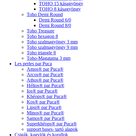
TOHO 15 kásagyöngy
TOHO 8 kásagyöngy
Toho Demi Round
Demi Round 6/0
Demi Round 8/0
Toho Treasure
Toho hexagon 8
Toho szalmagyöngy 3 mm
Toho szalmagyöngy 9 mm
Toho triangle 8
Toho-Magatama 3 mm
Les perles par Puca
Amos® par Puca®
Arcos® par Puca®
Athos® par Puca®
Hélios® par Puca®
Ios® par Puca®
Khéops® par Puca®
Kos® par Puca®
Lipsi® par Puca®
Minos® par Puca®
Samos® par Puca®
Superkhéops® par Puca®
support bases- tartó alapok
Csigák, kagylók és korallok