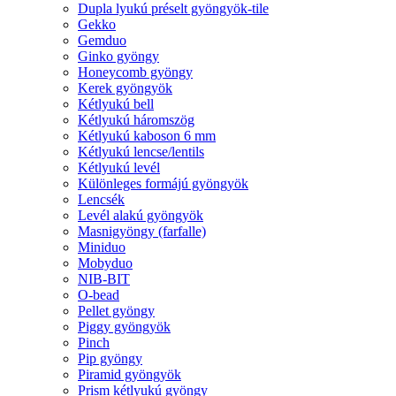
Dupla lyukú préselt gyöngyök-tile
Gekko
Gemduo
Ginko gyöngy
Honeycomb gyöngy
Kerek gyöngyök
Kétlyukú bell
Kétlyukú háromszög
Kétlyukú kaboson 6 mm
Kétlyukú lencse/lentils
Kétlyukú levél
Különleges formájú gyöngyök
Lencsék
Levél alakú gyöngyök
Masnigyöngy (farfalle)
Miniduo
Mobyduo
NIB-BIT
O-bead
Pellet gyöngy
Piggy gyöngyök
Pinch
Pip gyöngy
Piramid gyöngyök
Prism kétlyukú gyöngy