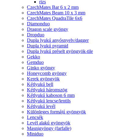
rizs
CzechMates Bar 6 x 2 mm
CzechMates Beam 10 x 3 mm
CzechMates QuadraTile 6x6
Diamonduo
Dragon scale gyöngy
Dropduo
Dupla lyukú anyósnyelv/dagger
Dupla lyukú pyramid
Dupla lyukú préselt gyöngyök-tile
Gekko
Gemduo
Ginko gyöngy
Honeycomb gyöngy
Kerek gyöngyök
Kétlyukú bell
Kétlyukú háromszög
Kétlyukú kaboson 6 mm
Kétlyukú lencse/lentils
Kétlyukú levél
Különleges formájú gyöngyök
Lencsék
Levél alakú gyöngyök
Masnigyöngy (farfalle)
Miniduo