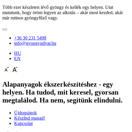
Több ezer készleten lévő gyöngy és kellék egy helyen. Utat
mutatunk, hogy öröm legyen az alkotás – akár most kezded, akár
már rutinos gyöngyfűző vagy.
+36 30 231 5498
info@gyongyudvar.hu
HU
EN
Alapanyagok ékszerkészítéshez - egy
helyen. Ha tudod, mit keresel, gyorsan
megtalálod. Ha nem, segítünk elindulni.
Újdonságok
Készítsd magad!
Kapcsolat