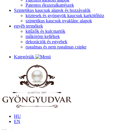
Patentos ékszeralkatrészek
Szintetikus kaucsuk alapok és hozzávalók
köztesek és gyöngyök kaucsuk karkötőhöz
szintetikus kaucsuk nyaklánc alapok
egyéb termékek
kitűzők és kulcstartók
műköröm kellékek
dekorációk és egyebek
rugalmas és nem rugalmas csipke
Kategóriák
HU
EN