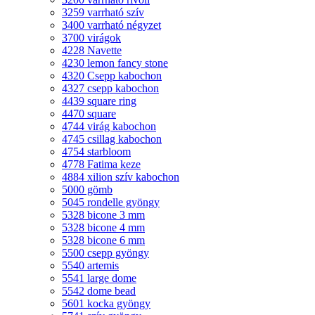
3259 varrható szív
3400 varrható négyzet
3700 virágok
4228 Navette
4230 lemon fancy stone
4320 Csepp kabochon
4327 csepp kabochon
4439 square ring
4470 square
4744 virág kabochon
4745 csillag kabochon
4754 starbloom
4778 Fatima keze
4884 xilion szív kabochon
5000 gömb
5045 rondelle gyöngy
5328 bicone 3 mm
5328 bicone 4 mm
5328 bicone 6 mm
5500 csepp gyöngy
5540 artemis
5541 large dome
5542 dome bead
5601 kocka gyöngy