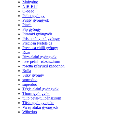
Mobyduo
NIB-BIT
O-bead
Pellet gyöngy
Piggy gyöngyök
Pinch
Pip gyöngy
Piramid gyöngyök
Prism kétlyukú gyöngy
Preciosa Nefelejcs
Preciosa chilli gyöngy
Rizo
Rizs alakú gyöngyök
rose petal - rózsaszirom
rosetta kétlyukú kabochon
Rulla
Silky gyöngy
stormduo
superduo
Tégla alakú gyöngyök
Thorn gyöngyök
tulip petal-tulipánszirom
Tüskegyöngy-spike
Virág alakú gyöngyök
Wibeduo