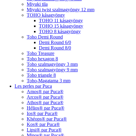
Miyuki tila
Miyuki twist szalmagyöngy 12 mm
TOHO kásagyöngy
TOHO 11 kásagyöngy
TOHO 15 kásagyöngy
TOHO 8 kásagyöngy
Toho Demi Round
Demi Round 6/0
Demi Round 8/0
Toho Treasure
Toho hexagon 8
Toho szalmagyöngy 3 mm
Toho szalmagyöngy 9 mm
Toho triangle 8
Toho-Magatama 3 mm
Les perles par Puca
Amos® par Puca®
Arcos® par Puca®
Athos® par Puca®
Hélios® par Puca®
Ios® par Puca®
Khéops® par Puca®
Kos® par Puca®
Lipsi® par Puca®
Minos® par Puca®