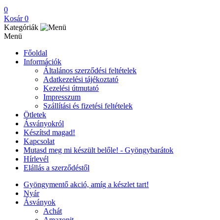
0
Kosár
0
Kategóriák
Menü
Főoldal
Információk
Általános szerződési feltételek
Adatkezelési tájékoztató
Kezelési útmutató
Impresszum
Szállítási és fizetési feltételek
Ötletek
Ásványokról
Készítsd magad!
Kapcsolat
Mutasd meg mi készült belőle! - Gyöngybarátok
Hírlevél
Elállás a szerződéstől
Gyöngymentő akció, amíg a készlet tart!
Nyár
Ásványok
Achát
Amazonit