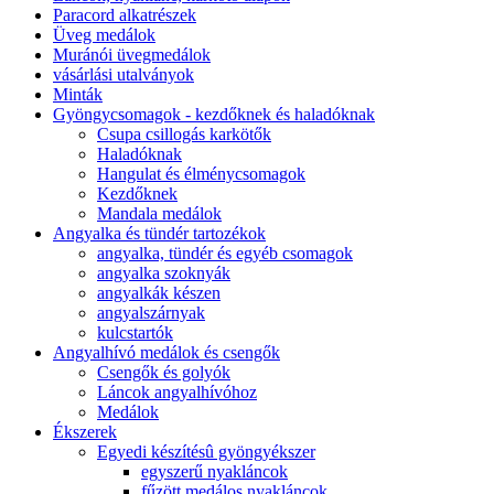
Paracord alkatrészek
Üveg medálok
Muránói üvegmedálok
vásárlási utalványok
Minták
Gyöngycsomagok - kezdőknek és haladóknak
Csupa csillogás karkötők
Haladóknak
Hangulat és élménycsomagok
Kezdőknek
Mandala medálok
Angyalka és tündér tartozékok
angyalka, tündér és egyéb csomagok
angyalka szoknyák
angyalkák készen
angyalszárnyak
kulcstartók
Angyalhívó medálok és csengők
Csengők és golyók
Láncok angyalhívóhoz
Medálok
Ékszerek
Egyedi készítésû gyöngyékszer
egyszerű nyakláncok
fűzött medálos nyakláncok