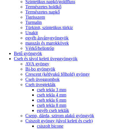
Szintetikus napkő/goldfluss
Természetes holdkő
Természetes napkő
Tigrisszem
Turmalin
Türkinit, szintetikus türkiz
Unakit
egyéb ásványgyöngyök
masszás és marokkövek
Vérkő/heliotróp
Betű gyöngyök
Cseh és távol keleti üveggyöngyök
AVA gyöngy
Bi-bo gyöngyök
Crescent (kétlyukú félhold) gyöngy
Cseh üveggombok
Cseh üvegteklák
cseh tekla 3 mm
cseh tekla 4 mm
cseh tekla 6 mm
cseh tekla 8 mm
egyéb cseh teklák
Csepp, dárda, szirom alakú gyöngyök
Csiszolt gyöngy (távol keleti és cseh)
csiszolt bicone