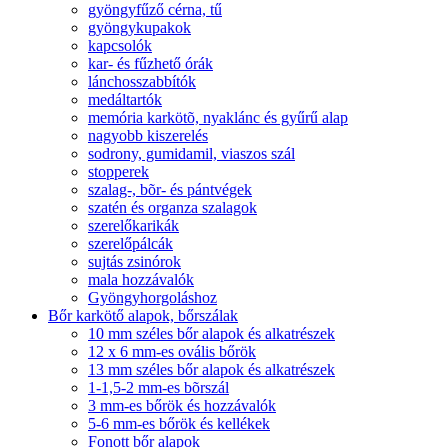
gyöngyfűző cérna, tű
gyöngykupakok
kapcsolók
kar- és fűzhető órák
lánchosszabbítók
medáltartók
memória karkötõ, nyaklánc és gyűrű alap
nagyobb kiszerelés
sodrony, gumidamil, viaszos szál
stopperek
szalag-, bõr- és pántvégek
szatén és organza szalagok
szerelőkarikák
szerelőpálcák
sujtás zsinórok
mala hozzávalók
Gyöngyhorgoláshoz
Bőr karkötő alapok, bőrszálak
10 mm széles bőr alapok és alkatrészek
12 x 6 mm-es ovális bőrök
13 mm széles bőr alapok és alkatrészek
1-1,5-2 mm-es bõrszál
3 mm-es bőrök és hozzávalók
5-6 mm-es bőrök és kellékek
Fonott bőr alapok