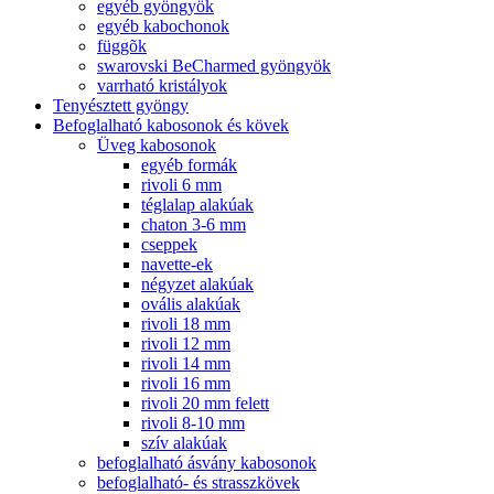
egyéb gyöngyök
egyéb kabochonok
függõk
swarovski BeCharmed gyöngyök
varrható kristályok
Tenyésztett gyöngy
Befoglalható kabosonok és kövek
Üveg kabosonok
egyéb formák
rivoli 6 mm
téglalap alakúak
chaton 3-6 mm
cseppek
navette-ek
négyzet alakúak
ovális alakúak
rivoli 18 mm
rivoli 12 mm
rivoli 14 mm
rivoli 16 mm
rivoli 20 mm felett
rivoli 8-10 mm
szív alakúak
befoglalható ásvány kabosonok
befoglalható- és strasszkövek