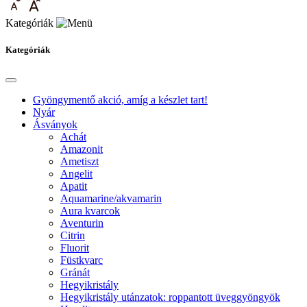
Kategóriák
Kategóriák
Gyöngymentő akció, amíg a készlet tart!
Nyár
Ásványok
Achát
Amazonit
Ametiszt
Angelit
Apatit
Aquamarine/akvamarin
Aura kvarcok
Aventurin
Citrin
Fluorit
Füstkvarc
Gránát
Hegyikristály
Hegyikristály utánzatok: roppantott üveggyöngyök