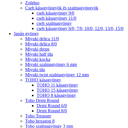
Zoliduo
Cseh kásagyöngyök és szalmagyöngyök
cseh kásagyöngy 9/0
cseh kásagyöngy 11/0
cseh szalmagyöngy
cseh kásagyöngy 6/0, 7/0, 10/0, 12/0, 13/0, 15/0
Japán gyöngy
Miyuki delica 11/0
Miyuki delica 8/0
Miyuki drops
Miyuki half tila
Miyuki kocka
Miyuki szalmagyöngy 6 mm
Miyuki tila
Miyuki twist szalmagyöngy 12 mm
TOHO kásagyöngy
TOHO 11 kásagyöngy
TOHO 15 kásagyöngy
TOHO 8 kásagyöngy
Toho Demi Round
Demi Round 6/0
Demi Round 8/0
Toho Treasure
Toho hexagon 8
Toho szalmagyöngy 3 mm