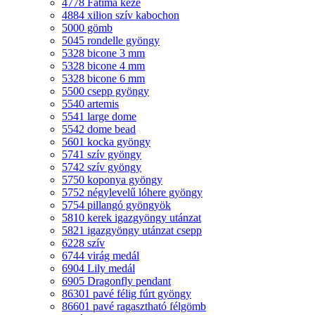
4778 Fatima keze
4884 xilion szív kabochon
5000 gömb
5045 rondelle gyöngy
5328 bicone 3 mm
5328 bicone 4 mm
5328 bicone 6 mm
5500 csepp gyöngy
5540 artemis
5541 large dome
5542 dome bead
5601 kocka gyöngy
5741 szív gyöngy
5742 szív gyöngy
5750 koponya gyöngy
5752 négylevelű lóhere gyöngy
5754 pillangó gyöngyök
5810 kerek igazgyöngy utánzat
5821 igazgyöngy utánzat csepp
6228 szív
6744 virág medál
6904 Lily medál
6905 Dragonfly pendant
86301 pavé félig fúrt gyöngy
86601 pavé ragasztható félgömb