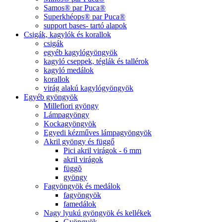
Samos® par Puca®
Superkhéops® par Puca®
support bases- tartó alapok
Csigák, kagylók és korallok
csigák
egyéb kagylógyöngyök
kagyló cseppek, téglák és tallérok
kagyló medálok
korallok
virág alakú kagylógyöngyök
Egyéb gyöngyök
Millefiori gyöngy
Lámpagyöngy
Kockagyöngyök
Egyedi kézműves lámpagyöngyök
Akril gyöngy és függő
Pici akril virágok - 6 mm
akril virágok
függõ
gyöngy
Fagyöngyök és medálok
fagyöngyök
famedálok
Nagy lyukú gyöngyök és kellékek
Gyöngyök