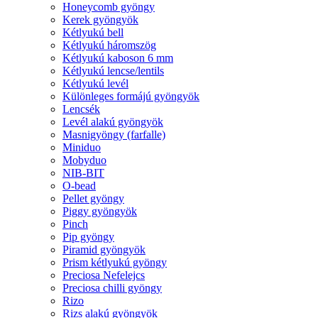
Honeycomb gyöngy
Kerek gyöngyök
Kétlyukú bell
Kétlyukú háromszög
Kétlyukú kaboson 6 mm
Kétlyukú lencse/lentils
Kétlyukú levél
Különleges formájú gyöngyök
Lencsék
Levél alakú gyöngyök
Masnigyöngy (farfalle)
Miniduo
Mobyduo
NIB-BIT
O-bead
Pellet gyöngy
Piggy gyöngyök
Pinch
Pip gyöngy
Piramid gyöngyök
Prism kétlyukú gyöngy
Preciosa Nefelejcs
Preciosa chilli gyöngy
Rizo
Rizs alakú gyöngyök