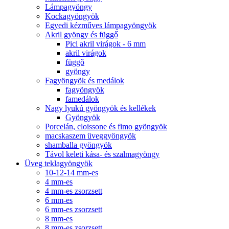
Lámpagyöngy
Kockagyöngyök
Egyedi kézműves lámpagyöngyök
Akril gyöngy és függő
Pici akril virágok - 6 mm
akril virágok
függõ
gyöngy
Fagyöngyök és medálok
fagyöngyök
famedálok
Nagy lyukú gyöngyök és kellékek
Gyöngyök
Porcelán, cloissone és fimo gyöngyök
macskaszem üveggyöngyök
shamballa gyöngyök
Távol keleti kása- és szalmagyöngy
Üveg teklagyöngyök
10-12-14 mm-es
4 mm-es
4 mm-es zsorzsett
6 mm-es
6 mm-es zsorzsett
8 mm-es
8 mm-es zsorzsett