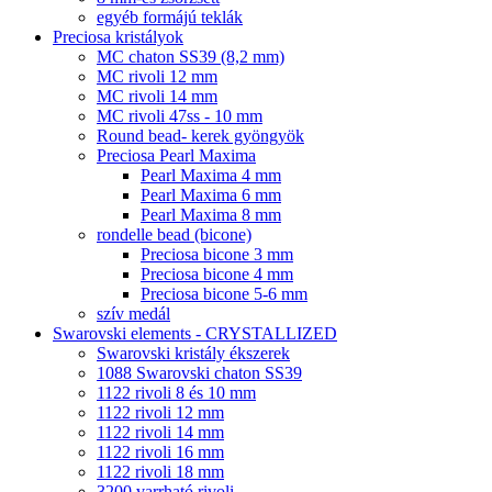
egyéb formájú teklák
Preciosa kristályok
MC chaton SS39 (8,2 mm)
MC rivoli 12 mm
MC rivoli 14 mm
MC rivoli 47ss - 10 mm
Round bead- kerek gyöngyök
Preciosa Pearl Maxima
Pearl Maxima 4 mm
Pearl Maxima 6 mm
Pearl Maxima 8 mm
rondelle bead (bicone)
Preciosa bicone 3 mm
Preciosa bicone 4 mm
Preciosa bicone 5-6 mm
szív medál
Swarovski elements - CRYSTALLIZED
Swarovski kristály ékszerek
1088 Swarovski chaton SS39
1122 rivoli 8 és 10 mm
1122 rivoli 12 mm
1122 rivoli 14 mm
1122 rivoli 16 mm
1122 rivoli 18 mm
3200 varrható rivoli