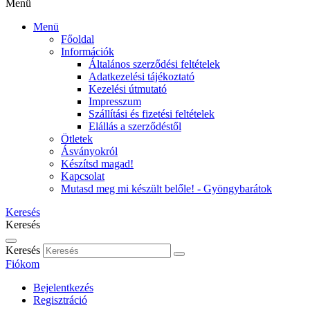
Menü
Menü
Főoldal
Információk
Általános szerződési feltételek
Adatkezelési tájékoztató
Kezelési útmutató
Impresszum
Szállítási és fizetési feltételek
Elállás a szerződéstől
Ötletek
Ásványokról
Készítsd magad!
Kapcsolat
Mutasd meg mi készült belőle! - Gyöngybarátok
Keresés
Keresés
Keresés
Fiókom
Bejelentkezés
Regisztráció