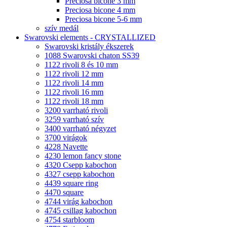
Preciosa bicone 3 mm
Preciosa bicone 4 mm
Preciosa bicone 5-6 mm
szív medál
Swarovski elements - CRYSTALLIZED
Swarovski kristály ékszerek
1088 Swarovski chaton SS39
1122 rivoli 8 és 10 mm
1122 rivoli 12 mm
1122 rivoli 14 mm
1122 rivoli 16 mm
1122 rivoli 18 mm
3200 varrható rivoli
3259 varrható szív
3400 varrható négyzet
3700 virágok
4228 Navette
4230 lemon fancy stone
4320 Csepp kabochon
4327 csepp kabochon
4439 square ring
4470 square
4744 virág kabochon
4745 csillag kabochon
4754 starbloom