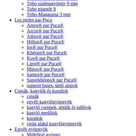
Toho szalmagyöngy 9 mm
Toho triangle 8
Toho-Magatama 3 mm
Les perles par Puca
Amos® par Puca®
Arcos® par Puca®
Athos® par Puca®
Hélios® par Puca®
Ios® par Puca®
Khéops® par Puca®
Kos® par Puca®
Lipsi® par Puca®
Minos® par Puca®
Samos® par Puca®
Superkhéops® par Puca®
support bases- tartó alapok
Csigák, kagylók és korallok
csigák
egyéb kagylógyöngyök
kagyló cseppek, téglák és tallérok
kagyló medálok
korallok
virág alakú kagylógyöngyök
Egyéb gyöngyök
Millefiori gyöngy