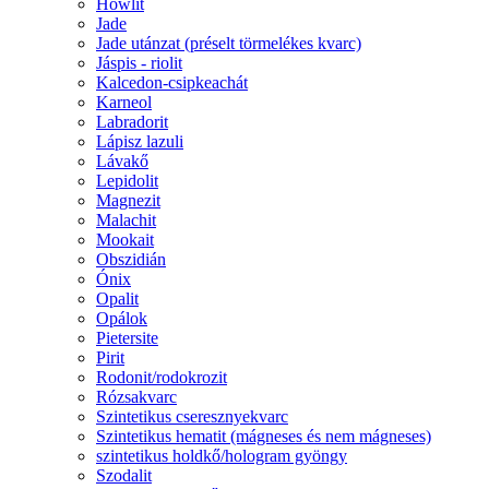
Howlit
Jade
Jade utánzat (préselt törmelékes kvarc)
Jáspis - riolit
Kalcedon-csipkeachát
Karneol
Labradorit
Lápisz lazuli
Lávakő
Lepidolit
Magnezit
Malachit
Mookait
Obszidián
Ónix
Opalit
Opálok
Pietersite
Pirit
Rodonit/rodokrozit
Rózsakvarc
Szintetikus cseresznyekvarc
Szintetikus hematit (mágneses és nem mágneses)
szintetikus holdkő/hologram gyöngy
Szodalit