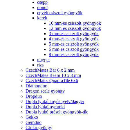
csepp
donut
egyéb csiszolt gyöngyök
kerek
10 mm-es csiszolt gyöngyök
12 mm-es csiszolt gyöngyök
3 mm-es csiszolt gyöngyök
4 mm-es csiszolt gyöngyök
5 mm-es csiszolt gyöngyök
6 mm-es csiszolt gyöngyök
8 mm-es csiszolt gyöngyök
nugget
rizs
CzechMates Bar 6 x 2 mm
CzechMates Beam 10 x 3 mm
CzechMates QuadraTile 6x6
Diamonduo
Dragon scale gyöngy
Dropduo
Dupla lyukú anyósnyelv/dagger
Dupla lyukú pyramid
Dupla lyukú préselt gyöngyök-tile
Gekko
Gemduo
Ginko gyöngy