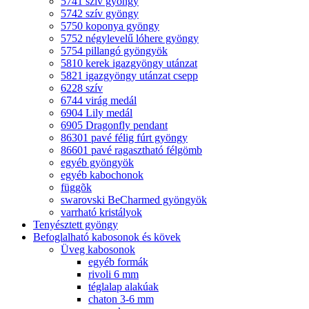
5741 szív gyöngy
5742 szív gyöngy
5750 koponya gyöngy
5752 négylevelű lóhere gyöngy
5754 pillangó gyöngyök
5810 kerek igazgyöngy utánzat
5821 igazgyöngy utánzat csepp
6228 szív
6744 virág medál
6904 Lily medál
6905 Dragonfly pendant
86301 pavé félig fúrt gyöngy
86601 pavé ragasztható félgömb
egyéb gyöngyök
egyéb kabochonok
függõk
swarovski BeCharmed gyöngyök
varrható kristályok
Tenyésztett gyöngy
Befoglalható kabosonok és kövek
Üveg kabosonok
egyéb formák
rivoli 6 mm
téglalap alakúak
chaton 3-6 mm