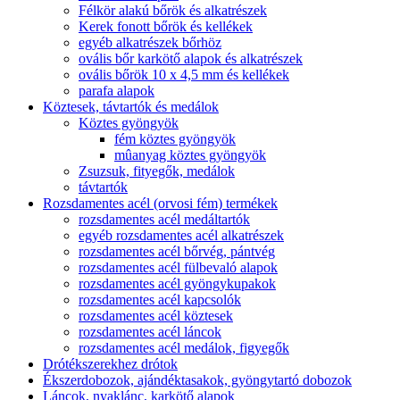
Félkör alakú bőrök és alkatrészek
Kerek fonott bőrök és kellékek
egyéb alkatrészek bőrhöz
ovális bőr karkötő alapok és alkatrészek
ovális bőrök 10 x 4,5 mm és kellékek
parafa alapok
Köztesek, távtartók és medálok
Köztes gyöngyök
fém köztes gyöngyök
mûanyag köztes gyöngyök
Zsuzsuk, fityegők, medálok
távtartók
Rozsdamentes acél (orvosi fém) termékek
rozsdamentes acél medáltartók
egyéb rozsdamentes acél alkatrészek
rozsdamentes acél bőrvég, pántvég
rozsdamentes acél fülbevaló alapok
rozsdamentes acél gyöngykupakok
rozsdamentes acél kapcsolók
rozsdamentes acél köztesek
rozsdamentes acél láncok
rozsdamentes acél medálok, figyegők
Drótékszerekhez drótok
Ékszerdobozok, ajándéktasakok, gyöngytartó dobozok
Láncok, nyaklánc, karkötő alapok