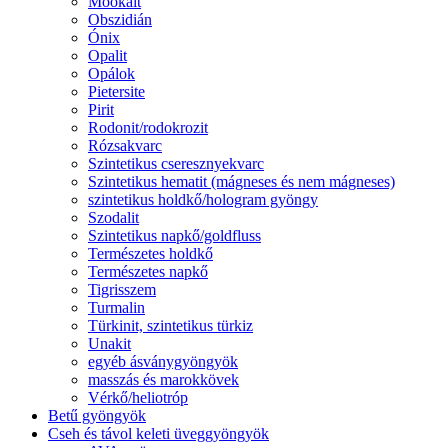
Mookait
Obszidián
Ónix
Opalit
Opálok
Pietersite
Pirit
Rodonit/rodokrozit
Rózsakvarc
Szintetikus cseresznyekvarc
Szintetikus hematit (mágneses és nem mágneses)
szintetikus holdkő/hologram gyöngy
Szodalit
Szintetikus napkő/goldfluss
Természetes holdkő
Természetes napkő
Tigrisszem
Turmalin
Türkinit, szintetikus türkiz
Unakit
egyéb ásványgyöngyök
masszás és marokkövek
Vérkő/heliotróp
Betű gyöngyök
Cseh és távol keleti üveggyöngyök