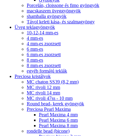
Porcelán, cloissone és fimo gyöngyök
macskaszem üveggyöngyök
shamballa gyöngyök
Távol keleti kása- és szalmagyöngy
Üveg teklagyöngyök
10-12-14 mm-es
4 mm-es
4 mm-es zsorzsett
6 mm-es
6 mm-es zsorzsett
8 mm-es
8 mm-es zsorzsett
egyéb formájú teklák
Preciosa kristályok
MC chaton SS39 (8,2 mm)
MC rivoli 12 mm
MC rivoli 14 mm
MC rivoli 47ss - 10 mm
Round bead- kerek gyöngyök
Preciosa Pearl Maxima
Pearl Maxima 4 mm
Pearl Maxima 6 mm
Pearl Maxima 8 mm
rondelle bead (bicone)