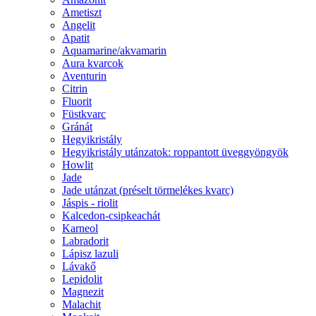
Ametiszt
Angelit
Apatit
Aquamarine/akvamarin
Aura kvarcok
Aventurin
Citrin
Fluorit
Füstkvarc
Gránát
Hegyikristály
Hegyikristály utánzatok: roppantott üveggyöngyök
Howlit
Jade
Jade utánzat (préselt törmelékes kvarc)
Jáspis - riolit
Kalcedon-csipkeachát
Karneol
Labradorit
Lápisz lazuli
Lávakő
Lepidolit
Magnezit
Malachit