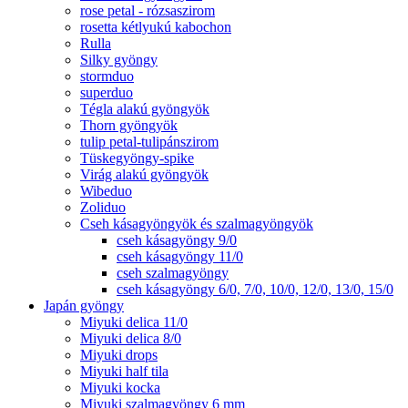
rose petal - rózsaszirom
rosetta kétlyukú kabochon
Rulla
Silky gyöngy
stormduo
superduo
Tégla alakú gyöngyök
Thorn gyöngyök
tulip petal-tulipánszirom
Tüskegyöngy-spike
Virág alakú gyöngyök
Wibeduo
Zoliduo
Cseh kásagyöngyök és szalmagyöngyök
cseh kásagyöngy 9/0
cseh kásagyöngy 11/0
cseh szalmagyöngy
cseh kásagyöngy 6/0, 7/0, 10/0, 12/0, 13/0, 15/0
Japán gyöngy
Miyuki delica 11/0
Miyuki delica 8/0
Miyuki drops
Miyuki half tila
Miyuki kocka
Miyuki szalmagyöngy 6 mm