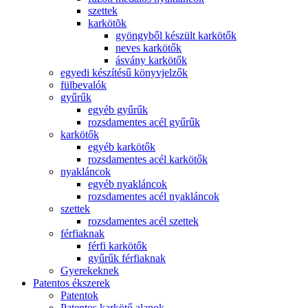
szettek
karkötõk
gyöngyből készült karkötők
neves karkötők
ásvány karkötők
egyedi készítésű könyvjelzők
fülbevalók
gyűrűk
egyéb gyűrűk
rozsdamentes acél gyűrűk
karkötők
egyéb karkötők
rozsdamentes acél karkötők
nyakláncok
egyéb nyakláncok
rozsdamentes acél nyakláncok
szettek
rozsdamentes acél szettek
férfiaknak
férfi karkötők
gyűrűk férfiaknak
Gyerekeknek
Patentos ékszerek
Patentok
Patentos karkötő alapok