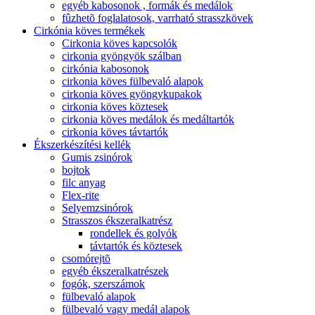
egyéb kabosonok , formák és medálok
fûzhetõ foglalatosok, varrható strasszkövek
Cirkónia köves termékek
Cirkonia köves kapcsolók
cirkonia gyöngyök szálban
cirkónia kabosonok
cirkonia köves fülbevaló alapok
cirkonia köves gyöngykupakok
cirkonia köves köztesek
cirkonia köves medálok és medáltartók
cirkonia köves távtartók
Ékszerkészítési kellék
Gumis zsinórok
bojtok
filc anyag
Flex-rite
Selyemzsinórok
Strasszos ékszeralkatrész
rondellek és golyók
távtartók és köztesek
csomórejtõ
egyéb ékszeralkatrészek
fogók, szerszámok
fülbevaló alapok
fülbevaló vagy medál alapok