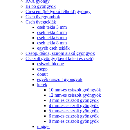
AVA gyöngy
Bi-bo gyöngyök
Crescent (kétlyukú félhold) gyöngy
Cseh üveggombok
Cseh üvegteklák
cseh tekla 3 mm
cseh tekla 4 mm
cseh tekla 6 mm
cseh tekla 8 mm
egyéb cseh teklák
Csepp, dárda, szirom alakú gyöngyök
Csiszolt gyöngy (távol keleti és cseh)
csiszolt bicone
csepp
donut
egyéb csiszolt gyöngyök
kerek
10 mm-es csiszolt gyöngyök
12 mm-es csiszolt gyöngyök
3 mm-es csiszolt gyöngyök
4 mm-es csiszolt gyöngyök
5 mm-es csiszolt gyöngyök
6 mm-es csiszolt gyöngyök
8 mm-es csiszolt gyöngyök
nugget