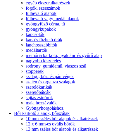
egyéb ékszeralkatrészek
fogók, szerszámok
fülbevaló alapok
fülbevaló vagy medál alapok
gyöngyfűző cérna, tű
gyöngykupakok
kapcsolók
kar- és fűzhető órák
lánchosszabbítók
medáltartók
memória karkötõ, nyaklánc és gyűrű alap
nagyobb kiszerelés
sodrony, gumidamil, viaszos szál
stopperek
szalag-, bõr- és pántvégek
szatén és organza szalagok
szerelőkarikák
szerelőpálcák
sujtás zsinórok
mala hozzávalók
Gyöngyhorgoláshoz
Bőr karkötő alapok, bőrszálak
10 mm széles bőr alapok és alkatrészek
12 x 6 mm-es ovális bőrök
13 mm széles bőr alapok és alkatrészek