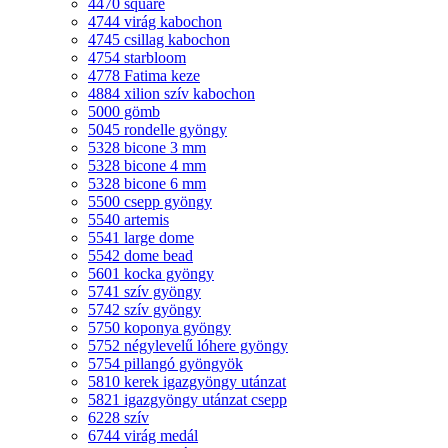
4470 square
4744 virág kabochon
4745 csillag kabochon
4754 starbloom
4778 Fatima keze
4884 xilion szív kabochon
5000 gömb
5045 rondelle gyöngy
5328 bicone 3 mm
5328 bicone 4 mm
5328 bicone 6 mm
5500 csepp gyöngy
5540 artemis
5541 large dome
5542 dome bead
5601 kocka gyöngy
5741 szív gyöngy
5742 szív gyöngy
5750 koponya gyöngy
5752 négylevelű lóhere gyöngy
5754 pillangó gyöngyök
5810 kerek igazgyöngy utánzat
5821 igazgyöngy utánzat csepp
6228 szív
6744 virág medál