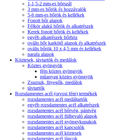
1-1,5-2 mm-es bõrszál
3 mm-es bőrök és hozzávalók
5-6 mm-es bőrök és kellékek
Fonott bőr alapok
Félkör alakú bőrök és alkatrészek
Kerek fonott bőrök és kellékek
egyéb alkatrészek bőrhöz
ovális bőr karkötő alapok és alkatrészek
ovális bőrök 10 x 4,5 mm és kellékek
parafa alapok
Köztesek, távtartók és medálok
Köztes gyöngyök
fém köztes gyöngyök
mûanyag köztes gyöngyök
Zsuzsuk, fityegők, medálok
távtartók
Rozsdamentes acél (orvosi fém) termékek
rozsdamentes acél medáltartók
egyéb rozsdamentes acél alkatrészek
rozsdamentes acél bőrvég, pántvég
rozsdamentes acél fülbevaló alapok
rozsdamentes acél gyöngykupakok
rozsdamentes acél kapcsolók
rozsdamentes acél köztesek
rozsdamentes acél láncok