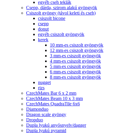
egyéb cseh teklák
Csepp, dárda, szirom alakú gyöngyök
Csiszolt gyöngy (távol keleti és cseh)
csiszolt bicone
csepp
donut
egyéb csiszolt gyöngyök
kerek
10 mm-es csiszolt gyöngyök
12 mm-es csiszolt gyöngyök
3 mm-es csiszolt gyöngyök
4 mm-es csiszolt gyöngyök
5 mm-es csiszolt gyöngyök
6 mm-es csiszolt gyöngyök
8 mm-es csiszolt gyöngyök
nugget
rizs
CzechMates Bar 6 x 2 mm
CzechMates Beam 10 x 3 mm
CzechMates QuadraTile 6x6
Diamonduo
Dragon scale gyöngy
Dropduo
Dupla lyukú anyósnyelv/dagger
Dupla lyukú pyramid