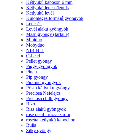
Kétlyukú kaboson 6 mm
Kétlyukú lencse/lentils
Kétlyukú levél
Különleges formájú gyöngyök
Lencsék
Levél alakú gyöngyök
Masnigyöngy (farfalle)
Miniduo
Mobyduo
NIB-BIT
O-bead
Pellet gyöngy
Piggy gyöngyök
Pinch
Pip gyöngy
Piramid gyöngyök
Prism kétlyukú gyöngy
Preciosa Nefelejcs
Preciosa chilli gyöngy
Rizo
Rizs alakú gyöngyök
rose petal - rózsaszirom
rosetta kétlyukú kabochon
Rulla
Silky gyöngy