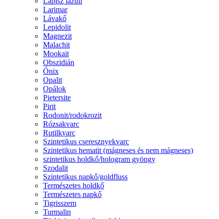
Lápisz lazuli
Larimar
Lávakő
Lepidolit
Magnezit
Malachit
Mookait
Obszidián
Ónix
Opalit
Opálok
Pietersite
Pirit
Rodonit/rodokrozit
Rózsakvarc
Rutilkvarc
Szintetikus cseresznyekvarc
Szintetikus hematit (mágneses és nem mágneses)
szintetikus holdkő/hologram gyöngy
Szodalit
Szintetikus napkő/goldfluss
Természetes holdkő
Természetes napkő
Tigrisszem
Turmalin