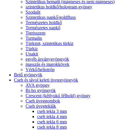
Szintetikus hematit (mágneses és nem mágneses)
szintetikus holdkő/hologram gyöngy
Szodalit
Szintetikus napkő/goldfluss
Természetes holdkő
Természetes napkő
Tigrisszem
Turmalin
Türkinit, szintetikus türkiz
Türkiz
Unakit
egyéb ásványgyöngyök
masszás és marokkövek
Vérkő/heliotróp
Betű gyöngyök
Cseh és távol keleti üveggyöngyök
AVA gyöngy
Bi-bo gyöngyök
Crescent (kétlyukú félhold) gyöngy
Cseh üveggombok
Cseh üvegteklák
cseh tekla 3 mm
cseh tekla 4 mm
cseh tekla 6 mm
cseh tekla 8 mm