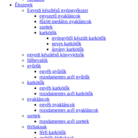
Ékszerek
Egyedi készítésû gyöngyékszer
egyszerű nyakláncok
fűzött medálos nyakláncok
szettek
karkötõk
gyöngyből készült karkötők
neves karkötők
ásvány karkötők
egyedi készítésű könyvjelzők
fülbevalók
gyűrűk
egyéb gyűrűk
rozsdamentes acél gyűrűk
karkötők
egyéb karkötők
rozsdamentes acél karkötők
nyakláncok
egyéb nyakláncok
rozsdamentes acél nyakláncok
szettek
rozsdamentes acél szettek
férfiaknak
férfi karkötők
gyűrűk férfiaknak