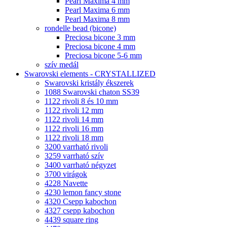
Pearl Maxima 4 mm
Pearl Maxima 6 mm
Pearl Maxima 8 mm
rondelle bead (bicone)
Preciosa bicone 3 mm
Preciosa bicone 4 mm
Preciosa bicone 5-6 mm
szív medál
Swarovski elements - CRYSTALLIZED
Swarovski kristály ékszerek
1088 Swarovski chaton SS39
1122 rivoli 8 és 10 mm
1122 rivoli 12 mm
1122 rivoli 14 mm
1122 rivoli 16 mm
1122 rivoli 18 mm
3200 varrható rivoli
3259 varrható szív
3400 varrható négyzet
3700 virágok
4228 Navette
4230 lemon fancy stone
4320 Csepp kabochon
4327 csepp kabochon
4439 square ring