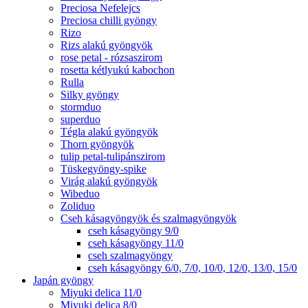
Preciosa Nefelejcs
Preciosa chilli gyöngy
Rizo
Rizs alakú gyöngyök
rose petal - rózsaszirom
rosetta kétlyukú kabochon
Rulla
Silky gyöngy
stormduo
superduo
Tégla alakú gyöngyök
Thorn gyöngyök
tulip petal-tulipánszirom
Tüskegyöngy-spike
Virág alakú gyöngyök
Wibeduo
Zoliduo
Cseh kásagyöngyök és szalmagyöngyök
cseh kásagyöngy 9/0
cseh kásagyöngy 11/0
cseh szalmagyöngy
cseh kásagyöngy 6/0, 7/0, 10/0, 12/0, 13/0, 15/0
Japán gyöngy
Miyuki delica 11/0
Miyuki delica 8/0