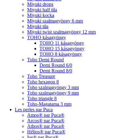
Miyuki drops
Miyuki half tila
Miyuki kocka
Miyuki szalmagyöngy 6 mm
Miyuki tila
Miyuki twist szalmagyöngy 12 mm
TOHO kásagyöngy
TOHO 11 kásagyöngy
TOHO 15 kásagyöngy
TOHO 8 kásagyöngy
Toho Demi Round
Demi Round 6/0
Demi Round 8/0
Toho Treasure
Toho hexagon 8
Toho szalmagyöngy 3 mm
Toho szalmagyöngy 9 mm
Toho triangle 8
Toho-Magatama 3 mm
Les perles par Puca
Amos® par Puca®
Arcos® par Puca®
Athos® par Puca®
Hélios® par Puca®
Ios® par Puca®