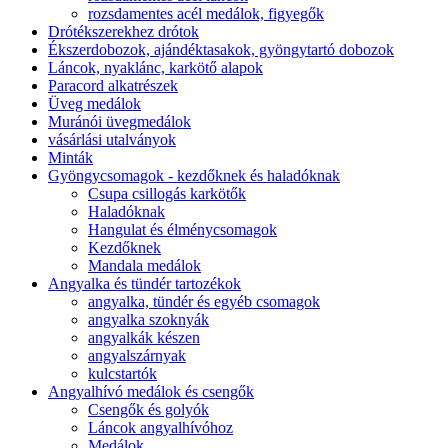
rozsdamentes acél medálok, figyegők
Drótékszerekhez drótok
Ékszerdobozok, ajándéktasakok, gyöngytartó dobozok
Láncok, nyaklánc, karkötő alapok
Paracord alkatrészek
Üveg medálok
Muránói üvegmedálok
vásárlási utalványok
Minták
Gyöngycsomagok - kezdőknek és haladóknak
Csupa csillogás karkötők
Haladóknak
Hangulat és élménycsomagok
Kezdőknek
Mandala medálok
Angyalka és tündér tartozékok
angyalka, tündér és egyéb csomagok
angyalka szoknyák
angyalkák készen
angyalszárnyak
kulcstartók
Angyalhívó medálok és csengők
Csengők és golyók
Láncok angyalhívóhoz
Medálok