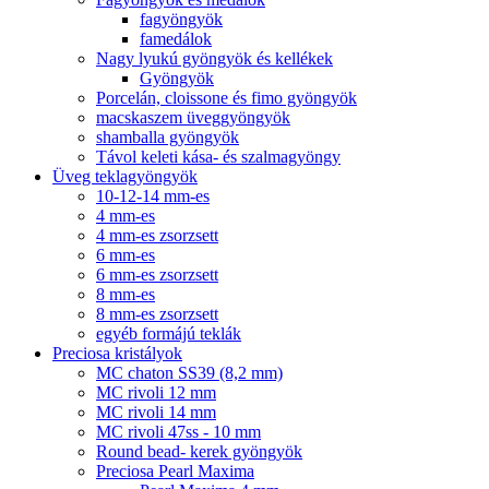
fagyöngyök
famedálok
Nagy lyukú gyöngyök és kellékek
Gyöngyök
Porcelán, cloissone és fimo gyöngyök
macskaszem üveggyöngyök
shamballa gyöngyök
Távol keleti kása- és szalmagyöngy
Üveg teklagyöngyök
10-12-14 mm-es
4 mm-es
4 mm-es zsorzsett
6 mm-es
6 mm-es zsorzsett
8 mm-es
8 mm-es zsorzsett
egyéb formájú teklák
Preciosa kristályok
MC chaton SS39 (8,2 mm)
MC rivoli 12 mm
MC rivoli 14 mm
MC rivoli 47ss - 10 mm
Round bead- kerek gyöngyök
Preciosa Pearl Maxima