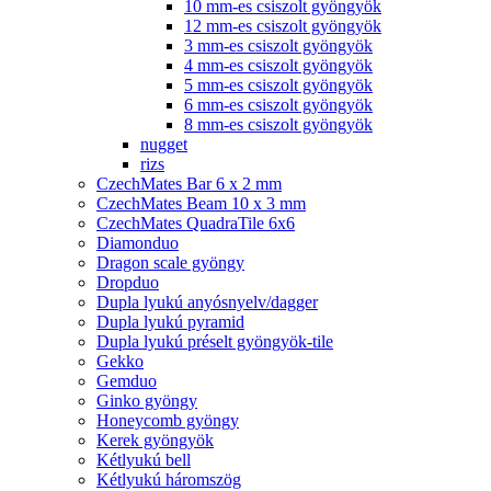
10 mm-es csiszolt gyöngyök
12 mm-es csiszolt gyöngyök
3 mm-es csiszolt gyöngyök
4 mm-es csiszolt gyöngyök
5 mm-es csiszolt gyöngyök
6 mm-es csiszolt gyöngyök
8 mm-es csiszolt gyöngyök
nugget
rizs
CzechMates Bar 6 x 2 mm
CzechMates Beam 10 x 3 mm
CzechMates QuadraTile 6x6
Diamonduo
Dragon scale gyöngy
Dropduo
Dupla lyukú anyósnyelv/dagger
Dupla lyukú pyramid
Dupla lyukú préselt gyöngyök-tile
Gekko
Gemduo
Ginko gyöngy
Honeycomb gyöngy
Kerek gyöngyök
Kétlyukú bell
Kétlyukú háromszög