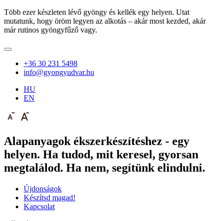
Több ezer készleten lévő gyöngy és kellék egy helyen. Utat
mutatunk, hogy öröm legyen az alkotás – akár most kezded, akár
már rutinos gyöngyfűző vagy.
+36 30 231 5498
info@gyongyudvar.hu
HU
EN
Alapanyagok ékszerkészítéshez - egy
helyen. Ha tudod, mit keresel, gyorsan
megtalálod. Ha nem, segítünk elindulni.
Újdonságok
Készítsd magad!
Kapcsolat