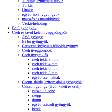
Türkinit, szintetikus türkiz
Türkiz
Unakit
egyéb ásványgyöngyök
masszás és marokkövek
Vérkő/heliotróp
Betű gyöngyök
Cseh és távol keleti üveggyöngyök
AVA gyöngy
Bi-bo gyöngyök
Crescent (kétlyukú félhold) gyöngy
Cseh üveggombok
Cseh üvegteklák
cseh tekla 3 mm
cseh tekla 4 mm
cseh tekla 6 mm
cseh tekla 8 mm
egyéb cseh teklák
Csepp, dárda, szirom alakú gyöngyök
Csiszolt gyöngy (távol keleti és cseh)
csiszolt bicone
csepp
donut
egyéb csiszolt gyöngyök
kerek