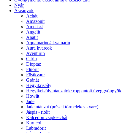
Nyár
Ásványok
Achát
Amazonit
Ametiszt
Angelit
Apatit
Aquamarine/akvamarin
Aura kvarcok
Aventurin
Citrin
Dioptáz
Fluorit
Füstkvarc
Gránát
Hegyikristály
Hegyikristály utánzatok: roppantott üveggyöngyök
Howlit
Jade
Jade utánzat (préselt törmelékes kvarc)
Jáspis - riolit
Kalcedon-csipkeachát
Karneol
Labradorit