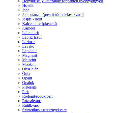
Hegyikristály utánzatok: roppantott üveggyöngyök
Howlit
Jade
Jade utánzat (préselt törmelékes kvarc)
Jáspis - riolit
Kalcedon-csipkeachát
Karneol
Labradorit
Lápisz lazuli
Larimar
Lávakő
Lepidolit
Magnezit
Malachit
Mookait
Obszidián
Ónix
Opalit
Opálok
Pietersite
Pirit
Rodonit/rodokrozit
Rózsakvarc
Rutilkvarc
Szintetikus cseresznyekvarc