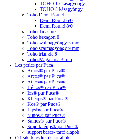
TOHO 15 kásagyöngy
TOHO 8 kásagyöngy
Toho Demi Round
Demi Round 6/0
Demi Round 8/0
Toho Treasure
Toho hexagon 8
Toho szalmagyöngy 3 mm
Toho szalmagyöngy 9 mm
Toho triangle 8
Toho-Magatama 3 mm
Les perles par Puca
Amos® par Puca®
Arcos® par Puca®
Athos® par Puca®
Hélios® par Puca®
Ios® par Puca®
Khéops® par Puca®
Kos® par Puca®
Lipsi® par Puca®
Minos® par Puca®
Samos® par Puca®
Superkhéops® par Puca®
support bases- tartó alapok
Csigák, kagylók és korallok