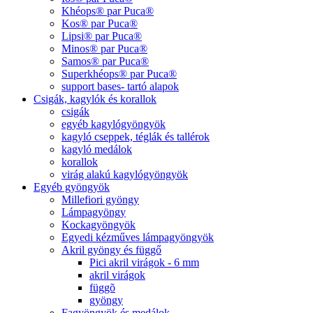
Khéops® par Puca®
Kos® par Puca®
Lipsi® par Puca®
Minos® par Puca®
Samos® par Puca®
Superkhéops® par Puca®
support bases- tartó alapok
Csigák, kagylók és korallok
csigák
egyéb kagylógyöngyök
kagyló cseppek, téglák és tallérok
kagyló medálok
korallok
virág alakú kagylógyöngyök
Egyéb gyöngyök
Millefiori gyöngy
Lámpagyöngy
Kockagyöngyök
Egyedi kézműves lámpagyöngyök
Akril gyöngy és függő
Pici akril virágok - 6 mm
akril virágok
függõ
gyöngy
Fagyöngyök és medálok