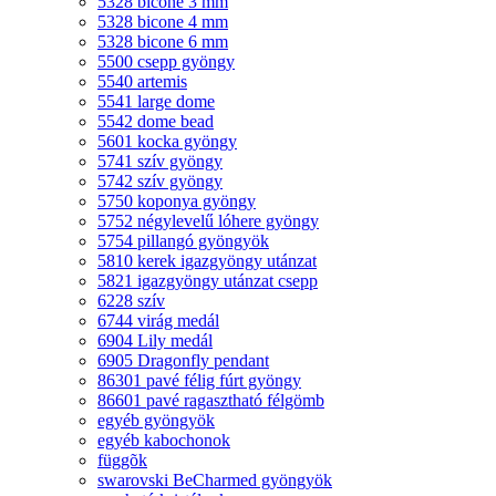
5328 bicone 3 mm
5328 bicone 4 mm
5328 bicone 6 mm
5500 csepp gyöngy
5540 artemis
5541 large dome
5542 dome bead
5601 kocka gyöngy
5741 szív gyöngy
5742 szív gyöngy
5750 koponya gyöngy
5752 négylevelű lóhere gyöngy
5754 pillangó gyöngyök
5810 kerek igazgyöngy utánzat
5821 igazgyöngy utánzat csepp
6228 szív
6744 virág medál
6904 Lily medál
6905 Dragonfly pendant
86301 pavé félig fúrt gyöngy
86601 pavé ragasztható félgömb
egyéb gyöngyök
egyéb kabochonok
függõk
swarovski BeCharmed gyöngyök