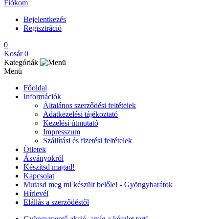
Fiókom
Bejelentkezés
Regisztráció
0
Kosár
0
Kategóriák
Menü
Főoldal
Információk
Általános szerződési feltételek
Adatkezelési tájékoztató
Kezelési útmutató
Impresszum
Szállítási és fizetési feltételek
Ötletek
Ásványokról
Készítsd magad!
Kapcsolat
Mutasd meg mi készült belőle! - Gyöngybarátok
Hírlevél
Elállás a szerződéstől
Gyöngymentő akció, amíg a készlet tart!