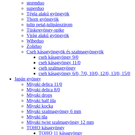
stormduo
superduo
Tégla alakú gyöngyök
Thorn gyöngyök
tulip petal-tulipánszirom
Tüskegyöngy-spike
Virág alakú gyöngyök
Wibeduo
Zoliduo
Cseh kásagyöngyök és szalmagyöngyök
cseh kásagyöngy 9/0
cseh kásagyöngy 11/0
cseh szalmagyöngy
cseh kásagyöngy 6/0, 7/0, 10/0, 12/0, 13/0, 15/0
Japán gyöngy
Miyuki delica 11/0
Miyuki delica 8/0
Miyuki drops
Miyuki half tila
Miyuki kocka
Miyuki szalmagyöngy 6 mm
Miyuki tila
Miyuki twist szalmagyöngy 12 mm
TOHO kásagyöngy
TOHO 11 kásagyöngy