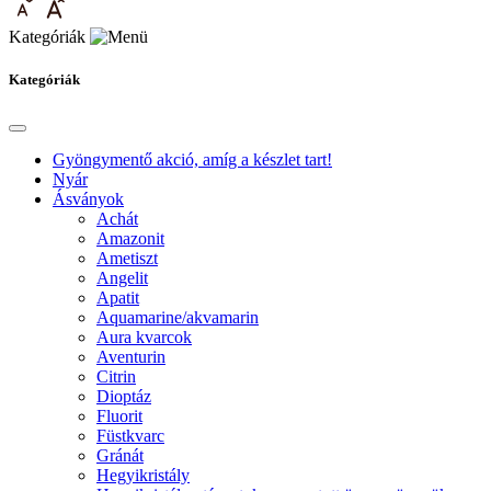
Kategóriák
Kategóriák
Gyöngymentő akció, amíg a készlet tart!
Nyár
Ásványok
Achát
Amazonit
Ametiszt
Angelit
Apatit
Aquamarine/akvamarin
Aura kvarcok
Aventurin
Citrin
Dioptáz
Fluorit
Füstkvarc
Gránát
Hegyikristály