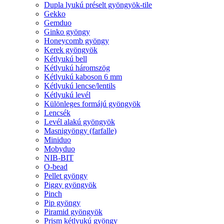
Dupla lyukú préselt gyöngyök-tile
Gekko
Gemduo
Ginko gyöngy
Honeycomb gyöngy
Kerek gyöngyök
Kétlyukú bell
Kétlyukú háromszög
Kétlyukú kaboson 6 mm
Kétlyukú lencse/lentils
Kétlyukú levél
Különleges formájú gyöngyök
Lencsék
Levél alakú gyöngyök
Masnigyöngy (farfalle)
Miniduo
Mobyduo
NIB-BIT
O-bead
Pellet gyöngy
Piggy gyöngyök
Pinch
Pip gyöngy
Piramid gyöngyök
Prism kétlyukú gyöngy