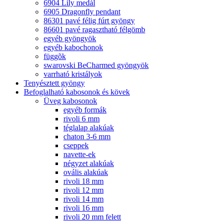
6904 Lily medál
6905 Dragonfly pendant
86301 pavé félig fúrt gyöngy
86601 pavé ragasztható félgömb
egyéb gyöngyök
egyéb kabochonok
függõk
swarovski BeCharmed gyöngyök
varrható kristályok
Tenyésztett gyöngy
Befoglalható kabosonok és kövek
Üveg kabosonok
egyéb formák
rivoli 6 mm
téglalap alakúak
chaton 3-6 mm
cseppek
navette-ek
négyzet alakúak
ovális alakúak
rivoli 18 mm
rivoli 12 mm
rivoli 14 mm
rivoli 16 mm
rivoli 20 mm felett