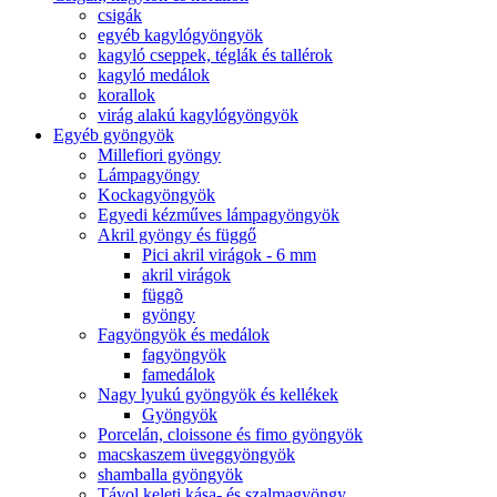
csigák
egyéb kagylógyöngyök
kagyló cseppek, téglák és tallérok
kagyló medálok
korallok
virág alakú kagylógyöngyök
Egyéb gyöngyök
Millefiori gyöngy
Lámpagyöngy
Kockagyöngyök
Egyedi kézműves lámpagyöngyök
Akril gyöngy és függő
Pici akril virágok - 6 mm
akril virágok
függõ
gyöngy
Fagyöngyök és medálok
fagyöngyök
famedálok
Nagy lyukú gyöngyök és kellékek
Gyöngyök
Porcelán, cloissone és fimo gyöngyök
macskaszem üveggyöngyök
shamballa gyöngyök
Távol keleti kása- és szalmagyöngy