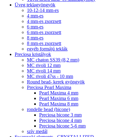
Üveg teklagyöngyök
10-12-14 mm-es
4 mm-es
4 mm-es zsorzsett
6 mm-es
6 mm-es zsorzsett
8 mm-es
8 mm-es zsorzsett
egyéb formájú teklák
Preciosa kristályok
MC chaton SS39 (8,2 mm)
MC rivoli 12 mm
MC rivoli 14 mm
MC rivoli 47ss - 10 mm
Round bead- kerek gyöngyök
Preciosa Pearl Maxima
Pearl Maxima 4 mm
Pearl Maxima 6 mm
Pearl Maxima 8 mm
rondelle bead (bicone)
Preciosa bicone 3 mm
Preciosa bicone 4 mm
Preciosa bicone 5-6 mm
szív medál
Swarovski elements - CRYSTALLIZED