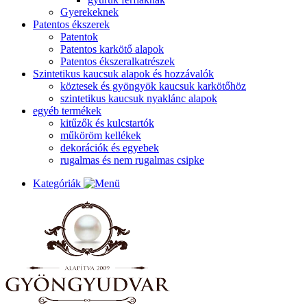
Gyerekeknek
Patentos ékszerek
Patentok
Patentos karkötő alapok
Patentos ékszeralkatrészek
Szintetikus kaucsuk alapok és hozzávalók
köztesek és gyöngyök kaucsuk karkötőhöz
szintetikus kaucsuk nyaklánc alapok
egyéb termékek
kitűzők és kulcstartók
műköröm kellékek
dekorációk és egyebek
rugalmas és nem rugalmas csipke
Kategóriák