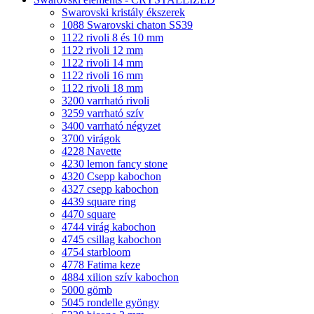
Swarovski kristály ékszerek
1088 Swarovski chaton SS39
1122 rivoli 8 és 10 mm
1122 rivoli 12 mm
1122 rivoli 14 mm
1122 rivoli 16 mm
1122 rivoli 18 mm
3200 varrható rivoli
3259 varrható szív
3400 varrható négyzet
3700 virágok
4228 Navette
4230 lemon fancy stone
4320 Csepp kabochon
4327 csepp kabochon
4439 square ring
4470 square
4744 virág kabochon
4745 csillag kabochon
4754 starbloom
4778 Fatima keze
4884 xilion szív kabochon
5000 gömb
5045 rondelle gyöngy