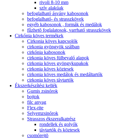
rivoli 8-10 mm
szív alakúak
befoglalható ásvány kabosonok
befoglalható- és strasszkövek
egyéb kabosonok , formák és medálok
fûzhetõ foglalatosok, varrható strasszkövek
Cirkónia köves termékek
Cirkonia köves kapcsolók
cirkonia gyöngyök szálban
cirkónia kabosonok
cirkonia köves fülbevaló alapok
cirkonia köves gyöngykupakok
cirkonia köves köztesek
cirkonia köves medálok és medáltartók
cirkonia köves távtartók
Ékszerkészítési kellék
Gumis zsinórok
bojtok
filc anyag
Flex-rite
Selyemzsinórok
Strasszos ékszeralkatrész
rondellek és golyók
távtartók és köztesek
csomórejtõ