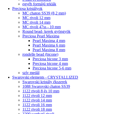
egyéb formájú teklák
Preciosa kristályok
MC chaton SS39 (8,2 mm)
MC rivoli 12 mm
MC rivoli 14 mm
MC rivoli 47ss - 10 mm
Round bead- kerek gyöngyök
Preciosa Pearl Maxima
Pearl Maxima 4 mm
Pearl Maxima 6 mm
Pearl Maxima 8 mm
rondelle bead (bicone)
Preciosa bicone 3 mm
Preciosa bicone 4 mm
Preciosa bicone 5-6 mm
szív medál
Swarovski elements - CRYSTALLIZED
Swarovski kristály ékszerek
1088 Swarovski chaton SS39
1122 rivoli 8 és 10 mm
1122 rivoli 12 mm
1122 rivoli 14 mm
1122 rivoli 16 mm
1122 rivoli 18 mm
3200 varrható rivoli