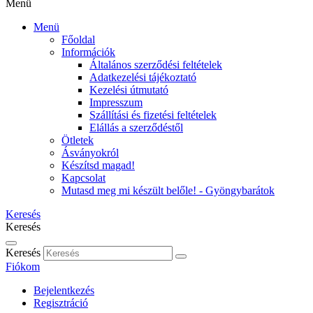
Menü
Menü
Főoldal
Információk
Általános szerződési feltételek
Adatkezelési tájékoztató
Kezelési útmutató
Impresszum
Szállítási és fizetési feltételek
Elállás a szerződéstől
Ötletek
Ásványokról
Készítsd magad!
Kapcsolat
Mutasd meg mi készült belőle! - Gyöngybarátok
Keresés
Keresés
Keresés
Fiókom
Bejelentkezés
Regisztráció