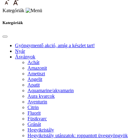
Kategóriák
Kategóriák
Gyöngymentő akció, amíg a készlet tart!
Nyár
Ásványok
Achát
Amazonit
Ametiszt
Angelit
Apatit
Aquamarine/akvamarin
Aura kvarcok
Aventurin
Citrin
Fluorit
Füstkvarc
Gránát
Hegyikristály
Hegyikristály utánzatok: roppantott üveggyöngyök