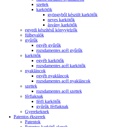
szettek
karkötõk
gyöngyből készült karkötők
neves karkötők
ásvány karkötők
egyedi készítésű könyvjelzők
fülbevalók
gyűrűk
egyéb gyűrűk
rozsdamentes acél gyűrűk
karkötők
egyéb karkötők
rozsdamentes acél karkötők
nyakláncok
egyéb nyakláncok
rozsdamentes acél nyakláncok
szettek
rozsdamentes acél szettek
férfiaknak
férfi karkötők
gyűrűk férfiaknak
Gyerekeknek
Patentos ékszerek
Patentok
Patentos karkötő alapok