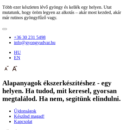
Több ezer készleten lévő gyöngy és kellék egy helyen. Utat
mutatunk, hogy öröm legyen az alkotás – akár most kezded, akár
már rutinos gyöngyfűző vagy.
+36 30 231 5498
info@gyongyudvar.hu
HU
EN
Alapanyagok ékszerkészítéshez - egy
helyen. Ha tudod, mit keresel, gyorsan
megtalálod. Ha nem, segítünk elindulni.
Újdonságok
Készítsd magad!
Kapcsolat