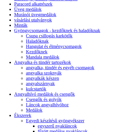
Paracord alkatrészek
Üveg medálok
Muránói üvegmedálok
vásárlási utalványok
Minták
Gyöngycsomagok - kezdőknek és haladóknak
Csupa csillogás karkötők
Haladóknak
Hangulat és élménycsomagok
Kezdőknek
Mandala medálok
Angyalka és tündér tartozékok
angyalka, tündér és egyéb csomagok
angyalka szoknyák
angyalkák készen
angyalszárnyak
kulcstartók
Angyalhívó medálok és csengők
Csengők és golyók
Láncok angyalhívóhoz
Medálok
Ékszerek
Egyedi készítésû gyöngyékszer
egyszerű nyakláncok
fűzött medálos nyakláncok