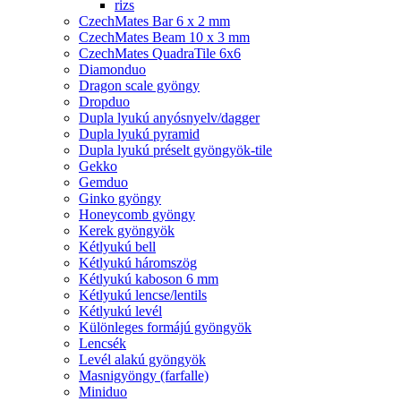
rizs
CzechMates Bar 6 x 2 mm
CzechMates Beam 10 x 3 mm
CzechMates QuadraTile 6x6
Diamonduo
Dragon scale gyöngy
Dropduo
Dupla lyukú anyósnyelv/dagger
Dupla lyukú pyramid
Dupla lyukú préselt gyöngyök-tile
Gekko
Gemduo
Ginko gyöngy
Honeycomb gyöngy
Kerek gyöngyök
Kétlyukú bell
Kétlyukú háromszög
Kétlyukú kaboson 6 mm
Kétlyukú lencse/lentils
Kétlyukú levél
Különleges formájú gyöngyök
Lencsék
Levél alakú gyöngyök
Masnigyöngy (farfalle)
Miniduo