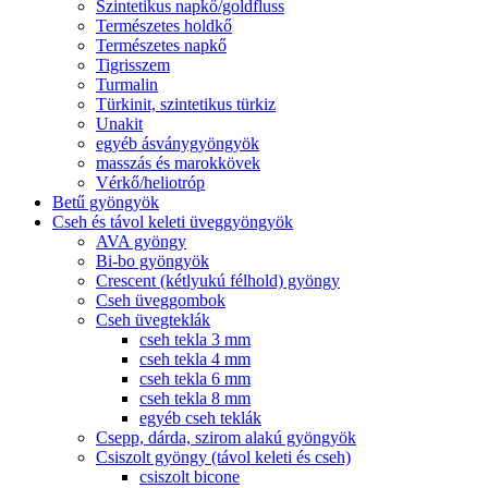
Szintetikus napkő/goldfluss
Természetes holdkő
Természetes napkő
Tigrisszem
Turmalin
Türkinit, szintetikus türkiz
Unakit
egyéb ásványgyöngyök
masszás és marokkövek
Vérkő/heliotróp
Betű gyöngyök
Cseh és távol keleti üveggyöngyök
AVA gyöngy
Bi-bo gyöngyök
Crescent (kétlyukú félhold) gyöngy
Cseh üveggombok
Cseh üvegteklák
cseh tekla 3 mm
cseh tekla 4 mm
cseh tekla 6 mm
cseh tekla 8 mm
egyéb cseh teklák
Csepp, dárda, szirom alakú gyöngyök
Csiszolt gyöngy (távol keleti és cseh)
csiszolt bicone