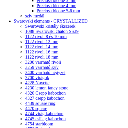
Preciosa bicone 3 mm
Preciosa bicone 4 mm
Preciosa bicone 5-6 mm
szív medál
Swarovski elements - CRYSTALLIZED
Swarovski kristály ékszerek
1088 Swarovski chaton SS39
1122 rivoli 8 és 10 mm
1122 rivoli 12 mm
1122 rivoli 14 mm
1122 rivoli 16 mm
1122 rivoli 18 mm
3200 varrható rivoli
3259 varrható szív
3400 varrható négyzet
3700 virágok
4228 Navette
4230 lemon fancy stone
4320 Csepp kabochon
4327 csepp kabochon
4439 square ring
4470 square
4744 virág kabochon
4745 csillag kabochon
4754 starbloom