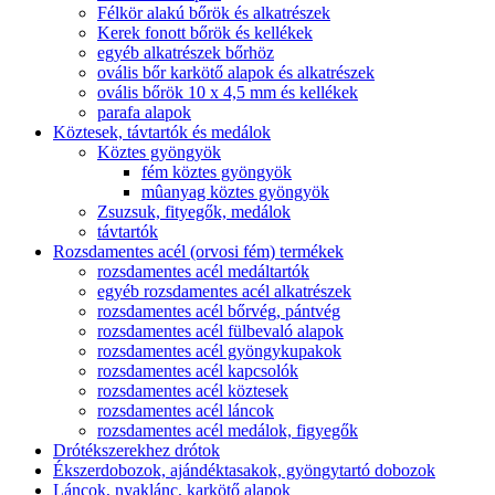
Félkör alakú bőrök és alkatrészek
Kerek fonott bőrök és kellékek
egyéb alkatrészek bőrhöz
ovális bőr karkötő alapok és alkatrészek
ovális bőrök 10 x 4,5 mm és kellékek
parafa alapok
Köztesek, távtartók és medálok
Köztes gyöngyök
fém köztes gyöngyök
mûanyag köztes gyöngyök
Zsuzsuk, fityegők, medálok
távtartók
Rozsdamentes acél (orvosi fém) termékek
rozsdamentes acél medáltartók
egyéb rozsdamentes acél alkatrészek
rozsdamentes acél bőrvég, pántvég
rozsdamentes acél fülbevaló alapok
rozsdamentes acél gyöngykupakok
rozsdamentes acél kapcsolók
rozsdamentes acél köztesek
rozsdamentes acél láncok
rozsdamentes acél medálok, figyegők
Drótékszerekhez drótok
Ékszerdobozok, ajándéktasakok, gyöngytartó dobozok
Láncok, nyaklánc, karkötő alapok