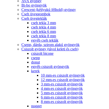
AVA gyöngy
Bi-bo gyöngyök
Crescent (kétlyukú félhold) gyöngy
Cseh üveggombok
Cseh üvegteklák
cseh tekla 3 mm
cseh tekla 4 mm
cseh tekla 6 mm
cseh tekla 8 mm
egyéb cseh teklák
Csepp, dárda, szirom alakú gyöngyök
Csiszolt gyöngy (távol keleti és cseh)
csiszolt bicone
csepp
donut
egyéb csiszolt gyöngyök
kerek
10 mm-es csiszolt gyöngyök
12 mm-es csiszolt gyöngyök
3 mm-es csiszolt gyöngyök
4 mm-es csiszolt gyöngyök
5 mm-es csiszolt gyöngyök
6 mm-es csiszolt gyöngyök
8 mm-es csiszolt gyöngyök
nugget