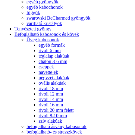
egyéb gyöngyök
egyéb kabochonok
függõk
swarovski BeCharmed gyöngyök
varrható kristályok
Tenyésztett gyöngy
Befoglalható kabosonok és kövek
Üveg kabosonok
egyéb formák
rivoli 6 mm
téglalap alakúak
chaton 3-6 mm
cseppek
navette-ek
négyzet alakúak
ovális alakúak
rivoli 18 mm
rivoli 12 mm
rivoli 14 mm
rivoli 16 mm
rivoli 20 mm felett
rivoli 8-10 mm
szív alakúak
befoglalható ásvány kabosonok
befoglalható- és strasszkövek