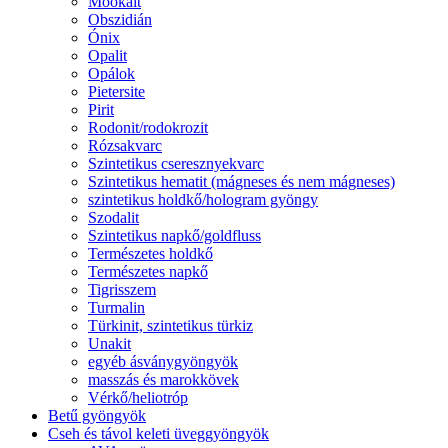
Mookait
Obszidián
Ónix
Opalit
Opálok
Pietersite
Pirit
Rodonit/rodokrozit
Rózsakvarc
Szintetikus cseresznyekvarc
Szintetikus hematit (mágneses és nem mágneses)
szintetikus holdkő/hologram gyöngy
Szodalit
Szintetikus napkő/goldfluss
Természetes holdkő
Természetes napkő
Tigrisszem
Turmalin
Türkinit, szintetikus türkiz
Unakit
egyéb ásványgyöngyök
masszás és marokkövek
Vérkő/heliotróp
Betű gyöngyök
Cseh és távol keleti üveggyöngyök