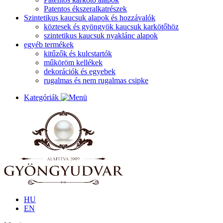
Patentos ékszeralkatrészek
Szintetikus kaucsuk alapok és hozzávalók
köztesek és gyöngyök kaucsuk karkötőhöz
szintetikus kaucsuk nyaklánc alapok
egyéb termékek
kitűzők és kulcstartók
műköröm kellékek
dekorációk és egyebek
rugalmas és nem rugalmas csipke
Kategóriák
HU
EN