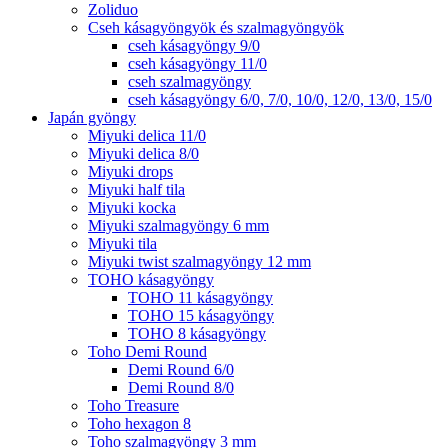
Zoliduo
Cseh kásagyöngyök és szalmagyöngyök
cseh kásagyöngy 9/0
cseh kásagyöngy 11/0
cseh szalmagyöngy
cseh kásagyöngy 6/0, 7/0, 10/0, 12/0, 13/0, 15/0
Japán gyöngy
Miyuki delica 11/0
Miyuki delica 8/0
Miyuki drops
Miyuki half tila
Miyuki kocka
Miyuki szalmagyöngy 6 mm
Miyuki tila
Miyuki twist szalmagyöngy 12 mm
TOHO kásagyöngy
TOHO 11 kásagyöngy
TOHO 15 kásagyöngy
TOHO 8 kásagyöngy
Toho Demi Round
Demi Round 6/0
Demi Round 8/0
Toho Treasure
Toho hexagon 8
Toho szalmagyöngy 3 mm