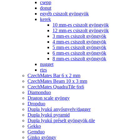
csepp
donut
egyéb csiszolt gyöngyök
kerek
10 mm-es csiszolt gyöngyök
12 mm-es csiszolt gyöngyök
3 mm-es csiszolt gyöngyök
4 mm-es csiszolt gyöngyök
5 mm-es csiszolt gyöngyök
6 mm-es csiszolt gyöngyök
8 mm-es csiszolt gyöngyök
nugget
rizs
CzechMates Bar 6 x 2 mm
CzechMates Beam 10 x 3 mm
CzechMates QuadraTile 6x6
Diamonduo
Dragon scale gyöngy
Dropduo
Dupla lyukú anyósnyelv/dagger
Dupla lyukú pyramid
Dupla lyukú préselt gyöngyök-tile
Gekko
Gemduo
Ginko gyöngy