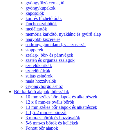
gyöngyfűző cérna, tű
gyöngykupakok
kapcsolók
kar- és fűzhető órák
lánchosszabbítók
medáltartók
memória karkötõ, nyaklánc és gyűrű alap
nagyobb kiszerelés
sodrony, gumidamil, viaszos szál
stopperek
szalag-, bõr- és pántvégek
szatén és organza szalagok
szerelőkarikák
szerelőpálcák
sujtás zsinórok
mala hozzávalók
Gyöngyhorgoláshoz
Bőr karkötő alapok, bőrszálak
10 mm széles bőr alapok és alkatrészek
12 x 6 mm-es ovális bőrök
13 mm széles bőr alapok és alkatrészek
1-1,5-2 mm-es bõrszál
3 mm-es bőrök és hozzávalók
5-6 mm-es bőrök és kellékek
Fonott bőr alapok