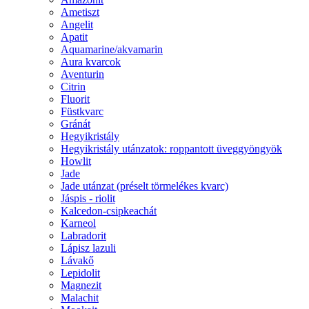
Ametiszt
Angelit
Apatit
Aquamarine/akvamarin
Aura kvarcok
Aventurin
Citrin
Fluorit
Füstkvarc
Gránát
Hegyikristály
Hegyikristály utánzatok: roppantott üveggyöngyök
Howlit
Jade
Jade utánzat (préselt törmelékes kvarc)
Jáspis - riolit
Kalcedon-csipkeachát
Karneol
Labradorit
Lápisz lazuli
Lávakő
Lepidolit
Magnezit
Malachit