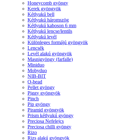
Honeycomb gyöngy
Kerek gyöngyök
Kétlyukú bell
Kétlyukú háromszög
Kétlyukú kaboson 6 mm
Kétlyukú lencse/lentils
Kétlyukú levél
Különleges formájú gyöngyök
Lencsék
Levél alakú gyöngyök
Masnigyöngy (farfalle)
Miniduo
Mobyduo
NIB-BIT
O-bead
Pellet gyöngy
Piggy gyöngyök
Pinch
Pip gyöngy
Piramid gyöngyök
Prism kétlyukú gyöngy
Preciosa Nefelejcs
Preciosa chilli gyöngy
Rizo
Rizs alakú gyöngyök