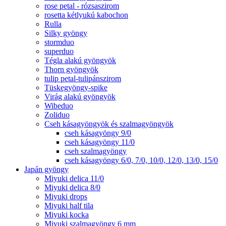
rose petal - rózsaszirom
rosetta kétlyukú kabochon
Rulla
Silky gyöngy
stormduo
superduo
Tégla alakú gyöngyök
Thorn gyöngyök
tulip petal-tulipánszirom
Tüskegyöngy-spike
Virág alakú gyöngyök
Wibeduo
Zoliduo
Cseh kásagyöngyök és szalmagyöngyök
cseh kásagyöngy 9/0
cseh kásagyöngy 11/0
cseh szalmagyöngy
cseh kásagyöngy 6/0, 7/0, 10/0, 12/0, 13/0, 15/0
Japán gyöngy
Miyuki delica 11/0
Miyuki delica 8/0
Miyuki drops
Miyuki half tila
Miyuki kocka
Miyuki szalmagyöngy 6 mm