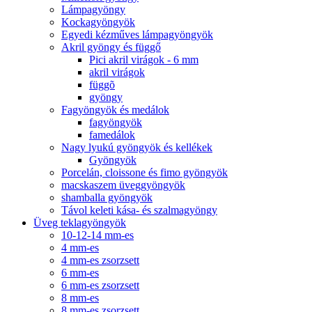
Lámpagyöngy
Kockagyöngyök
Egyedi kézműves lámpagyöngyök
Akril gyöngy és függő
Pici akril virágok - 6 mm
akril virágok
függõ
gyöngy
Fagyöngyök és medálok
fagyöngyök
famedálok
Nagy lyukú gyöngyök és kellékek
Gyöngyök
Porcelán, cloissone és fimo gyöngyök
macskaszem üveggyöngyök
shamballa gyöngyök
Távol keleti kása- és szalmagyöngy
Üveg teklagyöngyök
10-12-14 mm-es
4 mm-es
4 mm-es zsorzsett
6 mm-es
6 mm-es zsorzsett
8 mm-es
8 mm-es zsorzsett