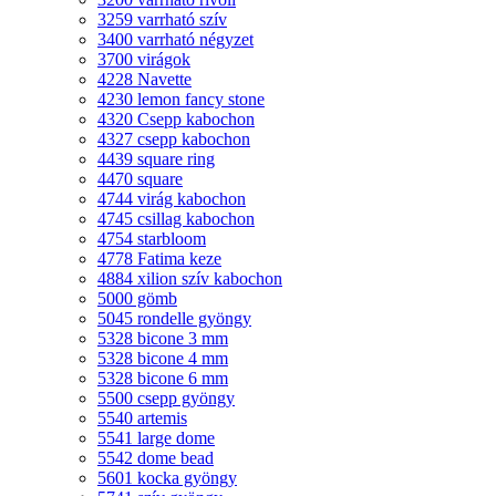
3259 varrható szív
3400 varrható négyzet
3700 virágok
4228 Navette
4230 lemon fancy stone
4320 Csepp kabochon
4327 csepp kabochon
4439 square ring
4470 square
4744 virág kabochon
4745 csillag kabochon
4754 starbloom
4778 Fatima keze
4884 xilion szív kabochon
5000 gömb
5045 rondelle gyöngy
5328 bicone 3 mm
5328 bicone 4 mm
5328 bicone 6 mm
5500 csepp gyöngy
5540 artemis
5541 large dome
5542 dome bead
5601 kocka gyöngy