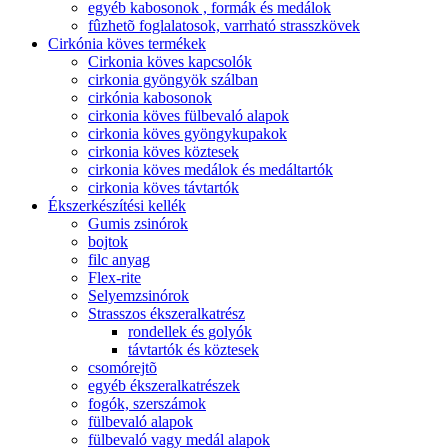
egyéb kabosonok , formák és medálok
fûzhetõ foglalatosok, varrható strasszkövek
Cirkónia köves termékek
Cirkonia köves kapcsolók
cirkonia gyöngyök szálban
cirkónia kabosonok
cirkonia köves fülbevaló alapok
cirkonia köves gyöngykupakok
cirkonia köves köztesek
cirkonia köves medálok és medáltartók
cirkonia köves távtartók
Ékszerkészítési kellék
Gumis zsinórok
bojtok
filc anyag
Flex-rite
Selyemzsinórok
Strasszos ékszeralkatrész
rondellek és golyók
távtartók és köztesek
csomórejtõ
egyéb ékszeralkatrészek
fogók, szerszámok
fülbevaló alapok
fülbevaló vagy medál alapok