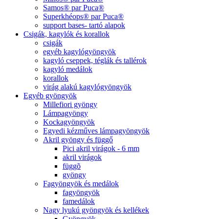
Samos® par Puca®
Superkhéops® par Puca®
support bases- tartó alapok
Csigák, kagylók és korallok
csigák
egyéb kagylógyöngyök
kagyló cseppek, téglák és tallérok
kagyló medálok
korallok
virág alakú kagylógyöngyök
Egyéb gyöngyök
Millefiori gyöngy
Lámpagyöngy
Kockagyöngyök
Egyedi kézműves lámpagyöngyök
Akril gyöngy és függő
Pici akril virágok - 6 mm
akril virágok
függõ
gyöngy
Fagyöngyök és medálok
fagyöngyök
famedálok
Nagy lyukú gyöngyök és kellékek
Gyöngyök