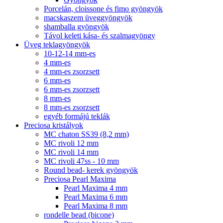
Porcelán, cloissone és fimo gyöngyök
macskaszem üveggyöngyök
shamballa gyöngyök
Távol keleti kása- és szalmagyöngy
Üveg teklagyöngyök
10-12-14 mm-es
4 mm-es
4 mm-es zsorzsett
6 mm-es
6 mm-es zsorzsett
8 mm-es
8 mm-es zsorzsett
egyéb formájú teklák
Preciosa kristályok
MC chaton SS39 (8,2 mm)
MC rivoli 12 mm
MC rivoli 14 mm
MC rivoli 47ss - 10 mm
Round bead- kerek gyöngyök
Preciosa Pearl Maxima
Pearl Maxima 4 mm
Pearl Maxima 6 mm
Pearl Maxima 8 mm
rondelle bead (bicone)