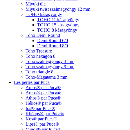
Miyuki tila
Miyuki twist szalmagyöngy 12 mm
TOHO kásagyöngy
TOHO 11 kásagyöngy
TOHO 15 kásagyöngy
TOHO 8 kásagyöngy
Toho Demi Round
Demi Round 6/0
Demi Round 8/0
Toho Treasure
Toho hexagon 8
Toho szalmagyöngy 3 mm
Toho szalmagyöngy 9 mm
Toho triangle 8
Toho-Magatama 3 mm
Les perles par Puca
Amos® par Puca®
Arcos® par Puca®
Athos® par Puca®
Hélios® par Puca®
Ios® par Puca®
Khéops® par Puca®
Kos® par Puca®
Lipsi® par Puca®
Minos® par Puca®