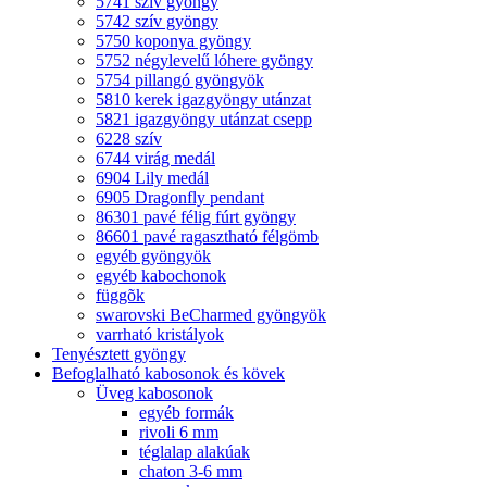
5741 szív gyöngy
5742 szív gyöngy
5750 koponya gyöngy
5752 négylevelű lóhere gyöngy
5754 pillangó gyöngyök
5810 kerek igazgyöngy utánzat
5821 igazgyöngy utánzat csepp
6228 szív
6744 virág medál
6904 Lily medál
6905 Dragonfly pendant
86301 pavé félig fúrt gyöngy
86601 pavé ragasztható félgömb
egyéb gyöngyök
egyéb kabochonok
függõk
swarovski BeCharmed gyöngyök
varrható kristályok
Tenyésztett gyöngy
Befoglalható kabosonok és kövek
Üveg kabosonok
egyéb formák
rivoli 6 mm
téglalap alakúak
chaton 3-6 mm