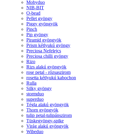
Mobyduo
NIB-BIT
O-bead
Pellet gyöngy
Piggy gyöngyök
Pinch
Pip gyöngy
Piramid gyöngyök
Prism kétlyukú gyöngy
Preciosa Nefelejcs
Preciosa chilli gyöngy
Rizo
Rizs alakú gyöngyök
rose petal - rózsaszirom
rosetta kétlyukú kabochon
Rulla
Silky gyöngy
stormduo
superduo
Tégla alakú gyöngyök
Thorn gyöngyök
tulip petal-tulipánszirom
Tüskegyöngy-spike
Virág alakú gyöngyök
Wibeduo