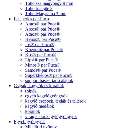
Toho szalmagyöngy 9 mm
Toho triangle 8
Toho-Magatama 3 mm
Les perles par Puca
Amos® par Puca®
Arcos® par Puca®
Athos® par Puca®
Hélios® par Puca®
Ios® par Puca®
Khéops® par Puca®
Kos® par Puca®
Lipsi® par Puca®
Minos® par Puca®
Samos® par Puca®
Superkhéops® par Puca®
support bases- tartó alapok
Csigák, kagylók és korallok
csigák
egyéb kagylógyöngyök
kagyló cseppek, téglák és tallérok
kagyló medálok
korallok
virág alakú kagylógyöngyök
Egyéb gyöngyök
Millefiori gyöngy