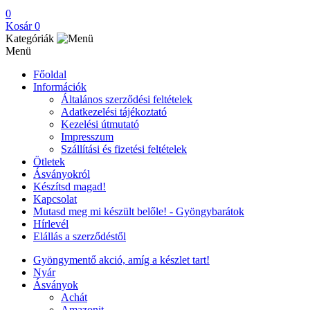
0
Kosár
0
Kategóriák
Menü
Főoldal
Információk
Általános szerződési feltételek
Adatkezelési tájékoztató
Kezelési útmutató
Impresszum
Szállítási és fizetési feltételek
Ötletek
Ásványokról
Készítsd magad!
Kapcsolat
Mutasd meg mi készült belőle! - Gyöngybarátok
Hírlevél
Elállás a szerződéstől
Gyöngymentő akció, amíg a készlet tart!
Nyár
Ásványok
Achát
Amazonit