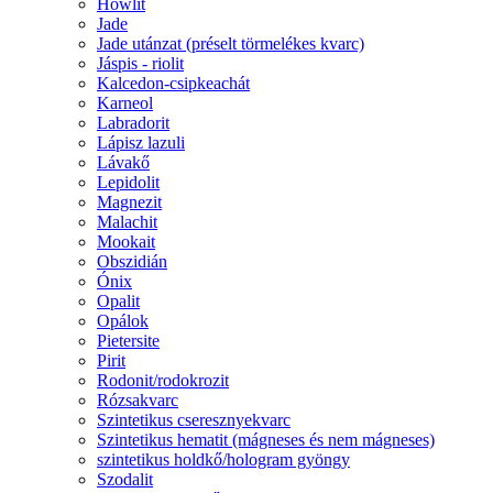
Howlit
Jade
Jade utánzat (préselt törmelékes kvarc)
Jáspis - riolit
Kalcedon-csipkeachát
Karneol
Labradorit
Lápisz lazuli
Lávakő
Lepidolit
Magnezit
Malachit
Mookait
Obszidián
Ónix
Opalit
Opálok
Pietersite
Pirit
Rodonit/rodokrozit
Rózsakvarc
Szintetikus cseresznyekvarc
Szintetikus hematit (mágneses és nem mágneses)
szintetikus holdkő/hologram gyöngy
Szodalit