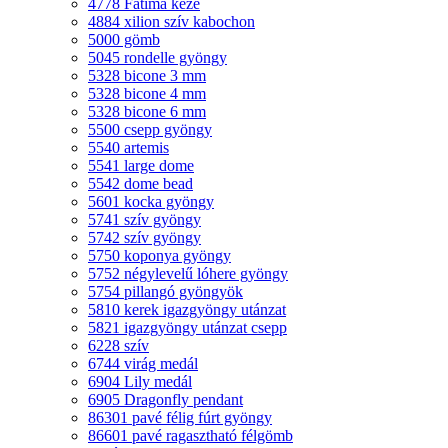
4778 Fatima keze
4884 xilion szív kabochon
5000 gömb
5045 rondelle gyöngy
5328 bicone 3 mm
5328 bicone 4 mm
5328 bicone 6 mm
5500 csepp gyöngy
5540 artemis
5541 large dome
5542 dome bead
5601 kocka gyöngy
5741 szív gyöngy
5742 szív gyöngy
5750 koponya gyöngy
5752 négylevelű lóhere gyöngy
5754 pillangó gyöngyök
5810 kerek igazgyöngy utánzat
5821 igazgyöngy utánzat csepp
6228 szív
6744 virág medál
6904 Lily medál
6905 Dragonfly pendant
86301 pavé félig fúrt gyöngy
86601 pavé ragasztható félgömb