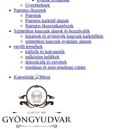
Gyerekeknek
Patentos ékszerek
Patentok
Patentos karkötő alapok
Patentos ékszeralkatrészek
Szintetikus kaucsuk alapok és hozzávalók
köztesek és gyöngyök kaucsuk karkötőhöz
szintetikus kaucsuk nyaklánc alapok
egyéb termékek
kitűzők és kulcstartók
műköröm kellékek
dekorációk és egyebek
rugalmas és nem rugalmas csipke
Kategóriák