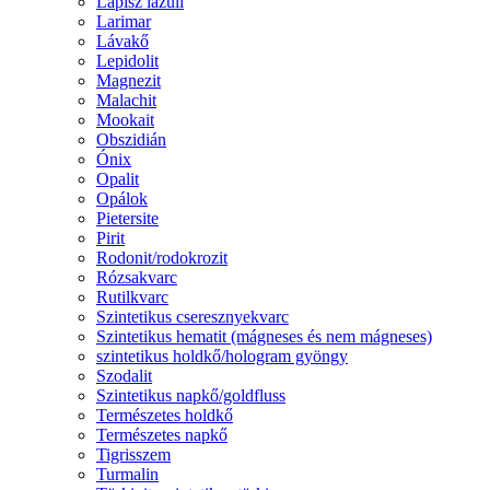
Lápisz lazuli
Larimar
Lávakő
Lepidolit
Magnezit
Malachit
Mookait
Obszidián
Ónix
Opalit
Opálok
Pietersite
Pirit
Rodonit/rodokrozit
Rózsakvarc
Rutilkvarc
Szintetikus cseresznyekvarc
Szintetikus hematit (mágneses és nem mágneses)
szintetikus holdkő/hologram gyöngy
Szodalit
Szintetikus napkő/goldfluss
Természetes holdkő
Természetes napkő
Tigrisszem
Turmalin