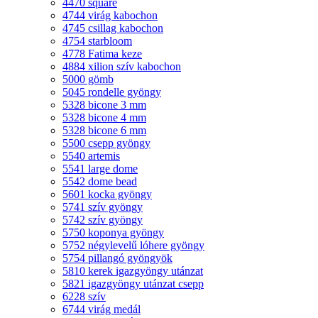
4470 square
4744 virág kabochon
4745 csillag kabochon
4754 starbloom
4778 Fatima keze
4884 xilion szív kabochon
5000 gömb
5045 rondelle gyöngy
5328 bicone 3 mm
5328 bicone 4 mm
5328 bicone 6 mm
5500 csepp gyöngy
5540 artemis
5541 large dome
5542 dome bead
5601 kocka gyöngy
5741 szív gyöngy
5742 szív gyöngy
5750 koponya gyöngy
5752 négylevelű lóhere gyöngy
5754 pillangó gyöngyök
5810 kerek igazgyöngy utánzat
5821 igazgyöngy utánzat csepp
6228 szív
6744 virág medál