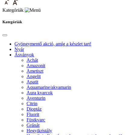
Kategóriák
Kategóriák
Gyöngymentő akció, amíg a készlet tart!
Nyár
Ásványok
Achát
Amazonit
Ametiszt
Angelit
Apatit
Aquamarine/akvamarin
Aura kvarcok
Aventurin
Citrin
Dioptáz
Fluorit
Füstkvarc
Gránát
Hegyikristály