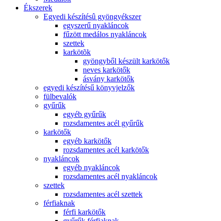
Ékszerek
Egyedi készítésû gyöngyékszer
egyszerű nyakláncok
fűzött medálos nyakláncok
szettek
karkötõk
gyöngyből készült karkötők
neves karkötők
ásvány karkötők
egyedi készítésű könyvjelzők
fülbevalók
gyűrűk
egyéb gyűrűk
rozsdamentes acél gyűrűk
karkötők
egyéb karkötők
rozsdamentes acél karkötők
nyakláncok
egyéb nyakláncok
rozsdamentes acél nyakláncok
szettek
rozsdamentes acél szettek
férfiaknak
férfi karkötők
gyűrűk férfiaknak