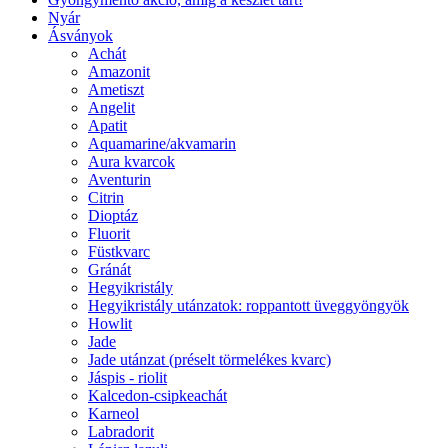
Nyár
Ásványok
Achát
Amazonit
Ametiszt
Angelit
Apatit
Aquamarine/akvamarin
Aura kvarcok
Aventurin
Citrin
Dioptáz
Fluorit
Füstkvarc
Gránát
Hegyikristály
Hegyikristály utánzatok: roppantott üveggyöngyök
Howlit
Jade
Jade utánzat (préselt törmelékes kvarc)
Jáspis - riolit
Kalcedon-csipkeachát
Karneol
Labradorit