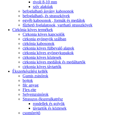
rivoli 8-10 mm
szív alakúak
befoglalható ásvány kabosonok
befoglalható- és strasszkövek
egyéb kabosonok , formák és medálok
fûzhetõ foglalatosok, varrható strasszkövek
Cirkónia köves termékek
Cirkonia köves kapcsolók
cirkonia gyöngyök szálban
cirkónia kabosonok
cirkonia köves fülbevaló alapok
cirkonia köves gyöngykupakok
cirkonia köves köztesek
cirkonia köves medálok és medáltartók
cirkonia köves távtartók
Ékszerkészítési kellék
Gumis zsinórok
bojtok
filc anyag
Flex-rite
Selyemzsinórok
Strasszos ékszeralkatrész
rondellek és golyók
távtartók és köztesek
csomórejtõ