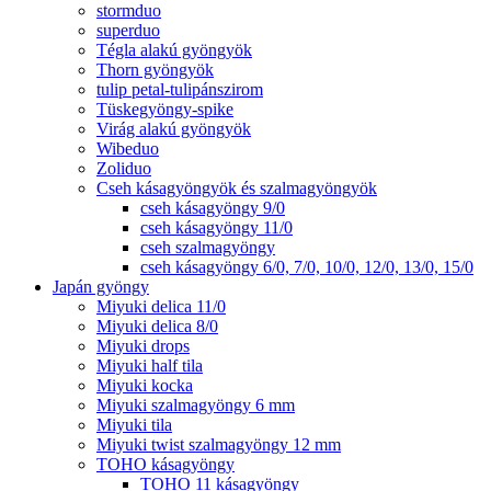
stormduo
superduo
Tégla alakú gyöngyök
Thorn gyöngyök
tulip petal-tulipánszirom
Tüskegyöngy-spike
Virág alakú gyöngyök
Wibeduo
Zoliduo
Cseh kásagyöngyök és szalmagyöngyök
cseh kásagyöngy 9/0
cseh kásagyöngy 11/0
cseh szalmagyöngy
cseh kásagyöngy 6/0, 7/0, 10/0, 12/0, 13/0, 15/0
Japán gyöngy
Miyuki delica 11/0
Miyuki delica 8/0
Miyuki drops
Miyuki half tila
Miyuki kocka
Miyuki szalmagyöngy 6 mm
Miyuki tila
Miyuki twist szalmagyöngy 12 mm
TOHO kásagyöngy
TOHO 11 kásagyöngy