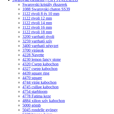
Swarovski kristály ékszerek
1088 Swarovski chaton SS39
1122 rivoli 8 és 10 mm
1122 rivoli 12 mm
1122 rivoli 14 mm
1122 rivoli 16 mm
1122 rivoli 18 mm
3200 varrható rivoli
3259 varrható szív
3400 varrható négyzet
3700 virágok
4228 Navette
4230 lemon fancy stone
4320 Csepp kabochon
4327 csepp kabochon
4439 square ring
4470 square
4744 virág kabochon
4745 csillag kabochon
4754 starbloom
4778 Fatima keze
4884 xilion szív kabochon
5000 gömb
5045 rondelle gyöngy