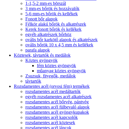
1-1,5-2 mm-es bõrszál
3 mm-es bőrök és hozzávalók
5-6 mm-es bőrök és kellékek
Fonott bőr alapok
Félkör alakú bőrök és alkatrészek
Kerek fonott bőrök és kellékek
egyéb alkatrészek bőrhöz
ovális bőr karkötő alapok és alkatrészek
ovális bőrök 10 x 4,5 mm és kellékek
parafa alapok
Köztesek, távtartók és medálok
Köztes gyöngyök
fém köztes gyöngyök
mûanyag köztes gyöngyök
Zsuzsuk, fityegők, medálok
távtartók
Rozsdamentes acél (orvosi fém) termékek
rozsdamentes acél medáltartók
egyéb rozsdamentes acél alkatrészek
rozsdamentes acél bőrvég, pántvég
rozsdamentes acél fülbevaló alapok
rozsdamentes acél gyöngykupakok
rozsdamentes acél kapcsolók
rozsdamentes acél köztesek
rozsdamentes acél láncok