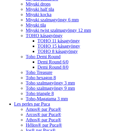
Miyuki drops
Miyuki half tila
Miyuki kocka
Miyuki szalmagyöngy 6 mm
Miyuki tila
Miyuki twist szalmagyöngy 12 mm
TOHO kásagyöngy
TOHO 11 kásagyöngy
TOHO 15 kásagyöngy
TOHO 8 kásagyöngy
Toho Demi Round
Demi Round 6/0
Demi Round 8/0
Toho Treasure
Toho hexagon 8
Toho szalmagyöngy 3 mm
Toho szalmagyöngy 9 mm
Toho triangle 8
Toho-Magatama 3 mm
Les perles par Puca
Amos® par Puca®
Arcos® par Puca®
Athos® par Puca®
Hélios® par Puca®
Ios® par Puca®