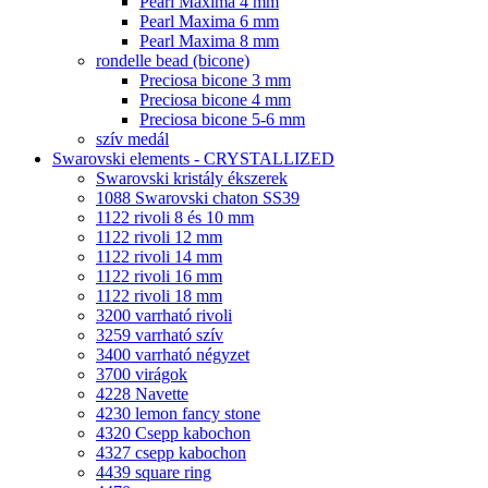
Pearl Maxima 4 mm
Pearl Maxima 6 mm
Pearl Maxima 8 mm
rondelle bead (bicone)
Preciosa bicone 3 mm
Preciosa bicone 4 mm
Preciosa bicone 5-6 mm
szív medál
Swarovski elements - CRYSTALLIZED
Swarovski kristály ékszerek
1088 Swarovski chaton SS39
1122 rivoli 8 és 10 mm
1122 rivoli 12 mm
1122 rivoli 14 mm
1122 rivoli 16 mm
1122 rivoli 18 mm
3200 varrható rivoli
3259 varrható szív
3400 varrható négyzet
3700 virágok
4228 Navette
4230 lemon fancy stone
4320 Csepp kabochon
4327 csepp kabochon
4439 square ring