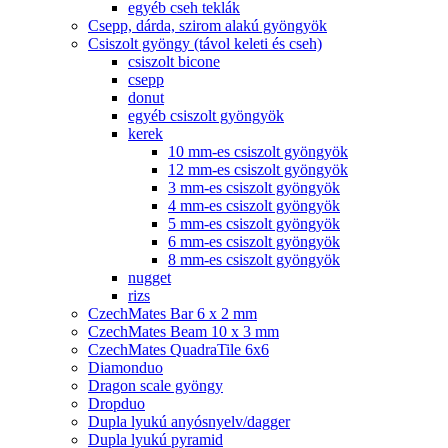
egyéb cseh teklák
Csepp, dárda, szirom alakú gyöngyök
Csiszolt gyöngy (távol keleti és cseh)
csiszolt bicone
csepp
donut
egyéb csiszolt gyöngyök
kerek
10 mm-es csiszolt gyöngyök
12 mm-es csiszolt gyöngyök
3 mm-es csiszolt gyöngyök
4 mm-es csiszolt gyöngyök
5 mm-es csiszolt gyöngyök
6 mm-es csiszolt gyöngyök
8 mm-es csiszolt gyöngyök
nugget
rizs
CzechMates Bar 6 x 2 mm
CzechMates Beam 10 x 3 mm
CzechMates QuadraTile 6x6
Diamonduo
Dragon scale gyöngy
Dropduo
Dupla lyukú anyósnyelv/dagger
Dupla lyukú pyramid