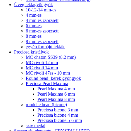
Üveg teklagyöngyök
10-12-14 mm-es
4 mm-es
4 mm-es zsorzsett
6 mm-es
6 mm-es zsorzsett
8 mm-es
8 mm-es zsorzsett
egyéb formájú teklák
Preciosa kristályok
MC chaton SS39 (8,2 mm)
MC rivoli 12 mm
MC rivoli 14 mm
MC rivoli 47ss - 10 mm
Round bead- kerek gyöngyök
Preciosa Pearl Maxima
Pearl Maxima 4 mm
Pearl Maxima 6 mm
Pearl Maxima 8 mm
rondelle bead (bicone)
Preciosa bicone 3 mm
Preciosa bicone 4 mm
Preciosa bicone 5-6 mm
szív medál
Swarovski elements - CRYSTALLIZED