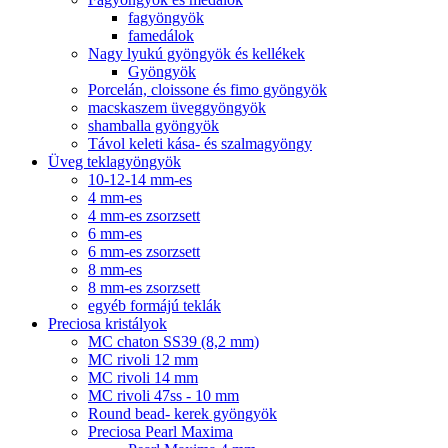
fagyöngyök
famedálok
Nagy lyukú gyöngyök és kellékek
Gyöngyök
Porcelán, cloissone és fimo gyöngyök
macskaszem üveggyöngyök
shamballa gyöngyök
Távol keleti kása- és szalmagyöngy
Üveg teklagyöngyök
10-12-14 mm-es
4 mm-es
4 mm-es zsorzsett
6 mm-es
6 mm-es zsorzsett
8 mm-es
8 mm-es zsorzsett
egyéb formájú teklák
Preciosa kristályok
MC chaton SS39 (8,2 mm)
MC rivoli 12 mm
MC rivoli 14 mm
MC rivoli 47ss - 10 mm
Round bead- kerek gyöngyök
Preciosa Pearl Maxima