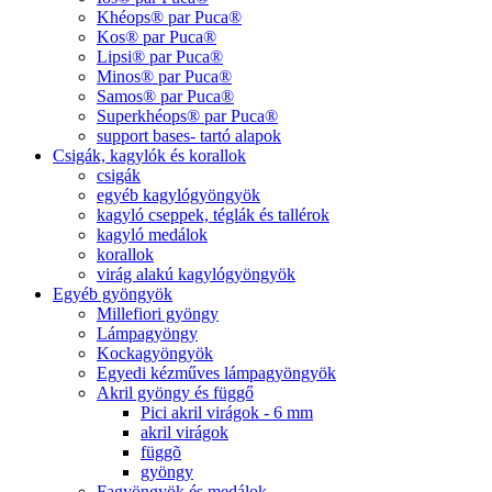
Khéops® par Puca®
Kos® par Puca®
Lipsi® par Puca®
Minos® par Puca®
Samos® par Puca®
Superkhéops® par Puca®
support bases- tartó alapok
Csigák, kagylók és korallok
csigák
egyéb kagylógyöngyök
kagyló cseppek, téglák és tallérok
kagyló medálok
korallok
virág alakú kagylógyöngyök
Egyéb gyöngyök
Millefiori gyöngy
Lámpagyöngy
Kockagyöngyök
Egyedi kézműves lámpagyöngyök
Akril gyöngy és függő
Pici akril virágok - 6 mm
akril virágok
függõ
gyöngy
Fagyöngyök és medálok