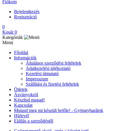
Fiókom
Bejelentkezés
Regisztráció
0
Kosár
0
Kategóriák
Menü
Főoldal
Információk
Általános szerződési feltételek
Adatkezelési tájékoztató
Kezelési útmutató
Impresszum
Szállítási és fizetési feltételek
Ötletek
Ásványokról
Készítsd magad!
Kapcsolat
Mutasd meg mi készült belőle! - Gyöngybarátok
Hírlevél
Elállás a szerződéstől
Gyöngymentő akció, amíg a készlet tart!