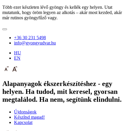
Több ezer készleten lévő gyöngy és kellék egy helyen. Utat
mutatunk, hogy öröm legyen az alkotás – akár most kezded, akár
már rutinos gyöngyfűző vagy.
+36 30 231 5498
info@gyongyudvar.hu
HU
EN
Alapanyagok ékszerkészítéshez - egy
helyen. Ha tudod, mit keresel, gyorsan
megtalálod. Ha nem, segítünk elindulni.
Újdonságok
Készítsd magad!
Kapcsolat