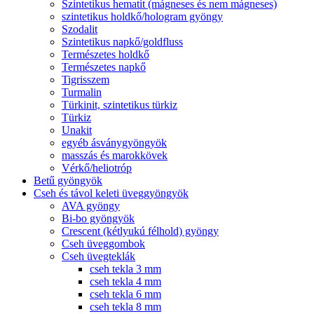
Szintetikus hematit (mágneses és nem mágneses)
szintetikus holdkő/hologram gyöngy
Szodalit
Szintetikus napkő/goldfluss
Természetes holdkő
Természetes napkő
Tigrisszem
Turmalin
Türkinit, szintetikus türkiz
Türkiz
Unakit
egyéb ásványgyöngyök
masszás és marokkövek
Vérkő/heliotróp
Betű gyöngyök
Cseh és távol keleti üveggyöngyök
AVA gyöngy
Bi-bo gyöngyök
Crescent (kétlyukú félhold) gyöngy
Cseh üveggombok
Cseh üvegteklák
cseh tekla 3 mm
cseh tekla 4 mm
cseh tekla 6 mm
cseh tekla 8 mm