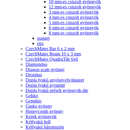
10 mm-es csiszolt gyöngyök
12 mm-es csiszolt gyöngyök
3 mm-es csiszolt gyöngyök
4 mm-es csiszolt gyöngyök
5 mm-es csiszolt gyöngyök
6 mm-es csiszolt gyöngyök
8 mm-es csiszolt gyöngyök
nugget
rizs
CzechMates Bar 6 x 2 mm
CzechMates Beam 10 x 3 mm
CzechMates QuadraTile 6x6
Diamonduo
Dragon scale gyöngy
Dropduo
Dupla lyukú anyósnyelv/dagger
Dupla lyukú pyramid
Dupla lyukú préselt gyöngyök-tile
Gekko
Gemduo
Ginko gyöngy
Honeycomb gyöngy
Kerek gyöngyök
Kétlyukú bell
Kétlyukú háromszög