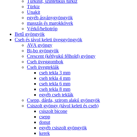
Türkinit, szintetikus türkiz
Türkiz
Unakit
egyéb ásványgyöngyök
masszás és marokkövek
Vérkő/heliotróp
Betű gyöngyök
Cseh és távol keleti üveggyöngyök
AVA gyöngy
Bi-bo gyöngyök
Crescent (kétlyukú félhold) gyöngy
Cseh üveggombok
Cseh üvegteklák
cseh tekla 3 mm
cseh tekla 4 mm
cseh tekla 6 mm
cseh tekla 8 mm
egyéb cseh teklák
Csepp, dárda, szirom alakú gyöngyök
Csiszolt gyöngy (távol keleti és cseh)
csiszolt bicone
csepp
donut
egyéb csiszolt gyöngyök
kerek