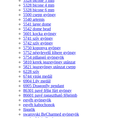
5328 bicone 3 mm
5328 bicone 4 mm
5328 bicone 6 mm
5500 csepp gyöngy
5540 artemis
5541 large dome
5542 dome bead
5601 kocka gyöngy
5741 szív gyöngy
5742 szív gyöngy
5750 koponya gyöngy
5752 négylevelű lóhere gyöngy
5754 pillangó gyöngyök
5810 kerek igazgyöngy utánzat
5821 igazgyöngy utánzat csepp
6228 szív
6744 virág medál
6904 Lily medál
6905 Dragonfly pendant
86301 pavé félig fúrt gyöngy
86601 pavé ragasztható félgömb
egyéb gyöngyök
egyéb kabochonok
függõk
swarovski BeCharmed gyöngyök