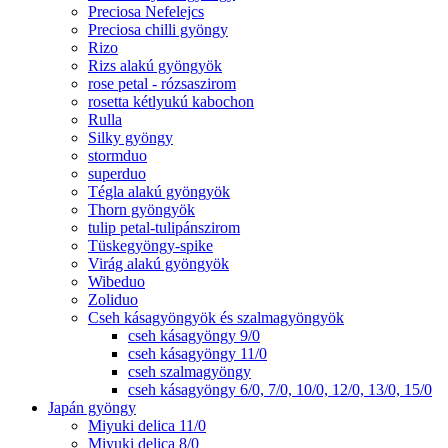
Preciosa Nefelejcs
Preciosa chilli gyöngy
Rizo
Rizs alakú gyöngyök
rose petal - rózsaszirom
rosetta kétlyukú kabochon
Rulla
Silky gyöngy
stormduo
superduo
Tégla alakú gyöngyök
Thorn gyöngyök
tulip petal-tulipánszirom
Tüskegyöngy-spike
Virág alakú gyöngyök
Wibeduo
Zoliduo
Cseh kásagyöngyök és szalmagyöngyök
cseh kásagyöngy 9/0
cseh kásagyöngy 11/0
cseh szalmagyöngy
cseh kásagyöngy 6/0, 7/0, 10/0, 12/0, 13/0, 15/0
Japán gyöngy
Miyuki delica 11/0
Miyuki delica 8/0