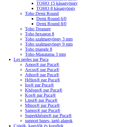
TOHO 15 kásagyöngy
TOHO 8 kásagyöngy
Toho Demi Round
Demi Round 6/0
Demi Round 8/0
Toho Treasure
Toho hexagon 8
Toho szalmagyöngy 3 mm
Toho szalmagyöngy 9 mm
Toho triangle 8
Toho-Magatama 3 mm
Les perles par Puca
Amos® par Puca®
Arcos® par Puca®
Athos® par Puca®
Hélios® par Puca®
Ios® par Puca®
Khéops® par Puca®
Kos® par Puca®
Lipsi® par Puca®
Minos® par Puca®
Samos® par Puca®
Superkhéops® par Puca®
support bases- tartó alapok
Csigák, kagylók és korallok