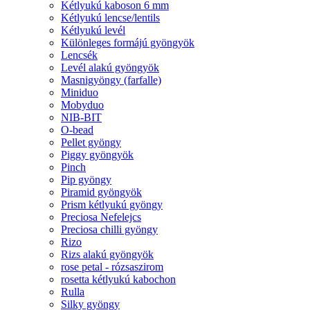
Kétlyukú kaboson 6 mm
Kétlyukú lencse/lentils
Kétlyukú levél
Különleges formájú gyöngyök
Lencsék
Levél alakú gyöngyök
Masnigyöngy (farfalle)
Miniduo
Mobyduo
NIB-BIT
O-bead
Pellet gyöngy
Piggy gyöngyök
Pinch
Pip gyöngy
Piramid gyöngyök
Prism kétlyukú gyöngy
Preciosa Nefelejcs
Preciosa chilli gyöngy
Rizo
Rizs alakú gyöngyök
rose petal - rózsaszirom
rosetta kétlyukú kabochon
Rulla
Silky gyöngy