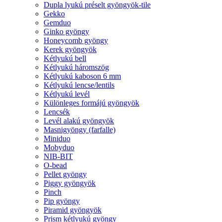
Dupla lyukú préselt gyöngyök-tile
Gekko
Gemduo
Ginko gyöngy
Honeycomb gyöngy
Kerek gyöngyök
Kétlyukú bell
Kétlyukú háromszög
Kétlyukú kaboson 6 mm
Kétlyukú lencse/lentils
Kétlyukú levél
Különleges formájú gyöngyök
Lencsék
Levél alakú gyöngyök
Masnigyöngy (farfalle)
Miniduo
Mobyduo
NIB-BIT
O-bead
Pellet gyöngy
Piggy gyöngyök
Pinch
Pip gyöngy
Piramid gyöngyök
Prism kétlyukú gyöngy