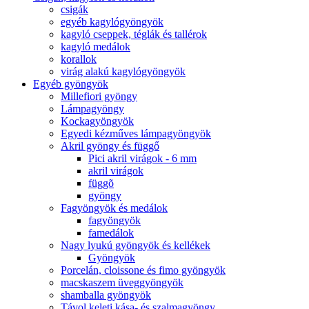
csigák
egyéb kagylógyöngyök
kagyló cseppek, téglák és tallérok
kagyló medálok
korallok
virág alakú kagylógyöngyök
Egyéb gyöngyök
Millefiori gyöngy
Lámpagyöngy
Kockagyöngyök
Egyedi kézműves lámpagyöngyök
Akril gyöngy és függő
Pici akril virágok - 6 mm
akril virágok
függõ
gyöngy
Fagyöngyök és medálok
fagyöngyök
famedálok
Nagy lyukú gyöngyök és kellékek
Gyöngyök
Porcelán, cloissone és fimo gyöngyök
macskaszem üveggyöngyök
shamballa gyöngyök
Távol keleti kása- és szalmagyöngy