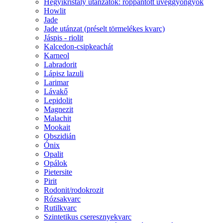
Hegyikristály utánzatok: roppantott üveggyöngyök
Howlit
Jade
Jade utánzat (préselt törmelékes kvarc)
Jáspis - riolit
Kalcedon-csipkeachát
Karneol
Labradorit
Lápisz lazuli
Larimar
Lávakő
Lepidolit
Magnezit
Malachit
Mookait
Obszidián
Ónix
Opalit
Opálok
Pietersite
Pirit
Rodonit/rodokrozit
Rózsakvarc
Rutilkvarc
Szintetikus cseresznyekvarc