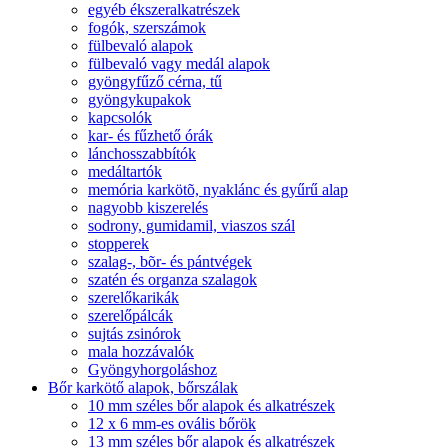
egyéb ékszeralkatrészek
fogók, szerszámok
fülbevaló alapok
fülbevaló vagy medál alapok
gyöngyfűző cérna, tű
gyöngykupakok
kapcsolók
kar- és fűzhető órák
lánchosszabbítók
medáltartók
memória karkötõ, nyaklánc és gyűrű alap
nagyobb kiszerelés
sodrony, gumidamil, viaszos szál
stopperek
szalag-, bõr- és pántvégek
szatén és organza szalagok
szerelőkarikák
szerelőpálcák
sujtás zsinórok
mala hozzávalók
Gyöngyhorgoláshoz
Bőr karkötő alapok, bőrszálak
10 mm széles bőr alapok és alkatrészek
12 x 6 mm-es ovális bőrök
13 mm széles bőr alapok és alkatrészek