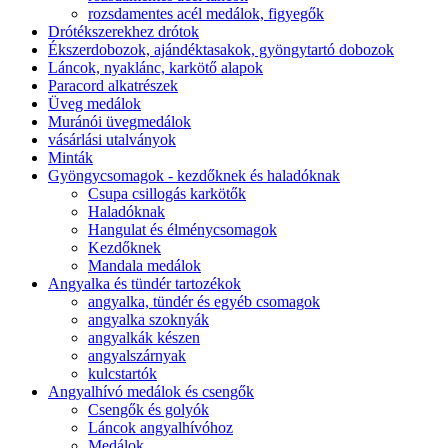
rozsdamentes acél medálok, figyegők
Drótékszerekhez drótok
Ékszerdobozok, ajándéktasakok, gyöngytartó dobozok
Láncok, nyaklánc, karkötő alapok
Paracord alkatrészek
Üveg medálok
Muránói üvegmedálok
vásárlási utalványok
Minták
Gyöngycsomagok - kezdőknek és haladóknak
Csupa csillogás karkötők
Haladóknak
Hangulat és élménycsomagok
Kezdőknek
Mandala medálok
Angyalka és tündér tartozékok
angyalka, tündér és egyéb csomagok
angyalka szoknyák
angyalkák készen
angyalszárnyak
kulcstartók
Angyalhívó medálok és csengők
Csengők és golyók
Láncok angyalhívóhoz
Medálok