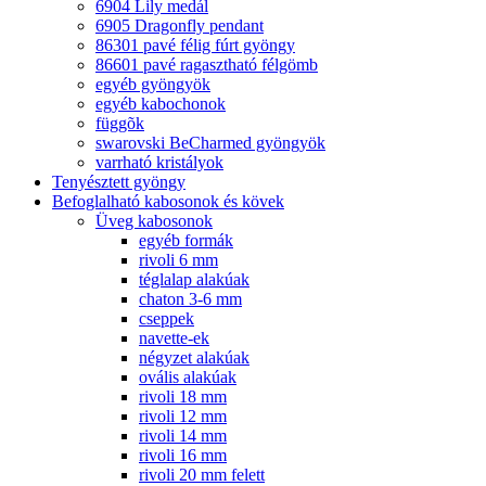
6904 Lily medál
6905 Dragonfly pendant
86301 pavé félig fúrt gyöngy
86601 pavé ragasztható félgömb
egyéb gyöngyök
egyéb kabochonok
függõk
swarovski BeCharmed gyöngyök
varrható kristályok
Tenyésztett gyöngy
Befoglalható kabosonok és kövek
Üveg kabosonok
egyéb formák
rivoli 6 mm
téglalap alakúak
chaton 3-6 mm
cseppek
navette-ek
négyzet alakúak
ovális alakúak
rivoli 18 mm
rivoli 12 mm
rivoli 14 mm
rivoli 16 mm
rivoli 20 mm felett