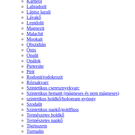
Karneol
Labradorit
Lápisz lazuli
Lávakő
Lepidolit
Magnezit
Malachit
Mookait
Obszidián
Ónix
Opalit
Opálok
Pietersite
Pirit
Rodonit/rodokrozit
Rózsakvarc
Szintetikus cseresznyekvarc
Szintetikus hematit (mágneses és nem mágneses)
szintetikus holdkő/hologram gyöngy
Szodalit
Szintetikus napkő/goldfluss
Természetes holdkő
Természetes napkő
Tigrisszem
Turmalin