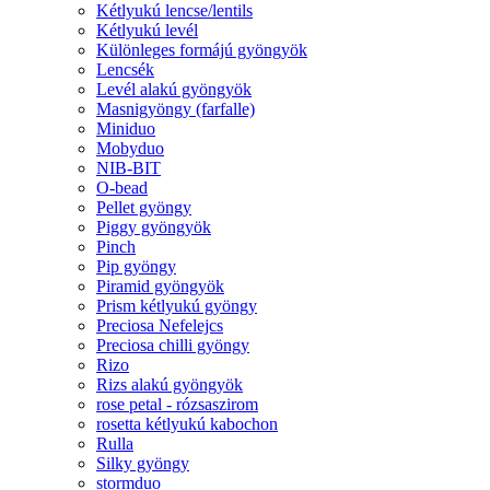
Kétlyukú lencse/lentils
Kétlyukú levél
Különleges formájú gyöngyök
Lencsék
Levél alakú gyöngyök
Masnigyöngy (farfalle)
Miniduo
Mobyduo
NIB-BIT
O-bead
Pellet gyöngy
Piggy gyöngyök
Pinch
Pip gyöngy
Piramid gyöngyök
Prism kétlyukú gyöngy
Preciosa Nefelejcs
Preciosa chilli gyöngy
Rizo
Rizs alakú gyöngyök
rose petal - rózsaszirom
rosetta kétlyukú kabochon
Rulla
Silky gyöngy
stormduo