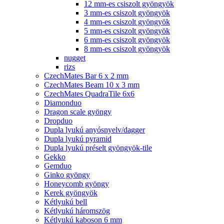
12 mm-es csiszolt gyöngyök
3 mm-es csiszolt gyöngyök
4 mm-es csiszolt gyöngyök
5 mm-es csiszolt gyöngyök
6 mm-es csiszolt gyöngyök
8 mm-es csiszolt gyöngyök
nugget
rizs
CzechMates Bar 6 x 2 mm
CzechMates Beam 10 x 3 mm
CzechMates QuadraTile 6x6
Diamonduo
Dragon scale gyöngy
Dropduo
Dupla lyukú anyósnyelv/dagger
Dupla lyukú pyramid
Dupla lyukú préselt gyöngyök-tile
Gekko
Gemduo
Ginko gyöngy
Honeycomb gyöngy
Kerek gyöngyök
Kétlyukú bell
Kétlyukú háromszög
Kétlyukú kaboson 6 mm