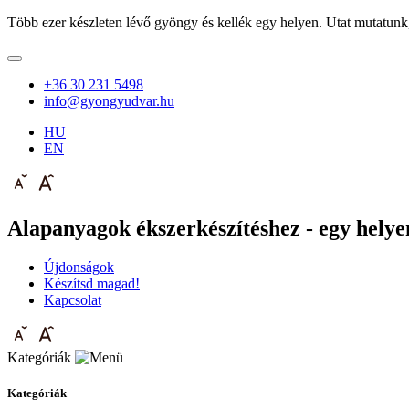
Több ezer készleten lévő gyöngy és kellék egy helyen. Utat mutatunk
+36 30 231 5498
info@gyongyudvar.hu
HU
EN
Alapanyagok ékszerkészítéshez - egy helyen
Újdonságok
Készítsd magad!
Kapcsolat
Kategóriák
Kategóriák