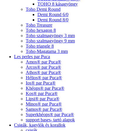
TOHO 8 kásagyöngy
Toho Demi Round
Demi Round 6/0
Demi Round 8/0
Toho Treasure
Toho hexagon 8
Toho szalmagyöngy 3 mm
Toho szalmagyöngy 9 mm
Toho triangle 8
Toho-Magatama 3 mm
Les perles par Puca
Amos® par Puca®
Arcos® par Puca®
Athos® par Puca®
Hélios® par Puca®
Ios® par Puca®
Khéops® par Puca®
Kos® par Puca®
Lipsi® par Puca®
Minos® par Puca®
Samos® par Puca®
Superkhéops® par Puca®
support bases- tartó alapok
Csigák, kagylók és korallok
csigák