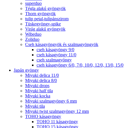
superduo
Tégla alakú gyöngyök
Thorn gyöngyök
tulip petal-tulipánszirom
Tüskegyöngy-spike
Virág alakú gyöngyök
Wibeduo
Zoliduo
Cseh kásagyöngyök és szalmagyöngyök
cseh kásagyöngy 9/0
cseh kásagyöngy 11/0
cseh szalmagyöngy
cseh kásagyöngy 6/0, 7/0, 10/0, 12/0, 13/0, 15/0
Japán gyöngy
Miyuki delica 11/0
Miyuki delica 8/0
Miyuki drops
Miyuki half tila
Miyuki kocka
Miyuki szalmagyöngy 6 mm
Miyuki tila
Miyuki twist szalmagyöngy 12 mm
TOHO kásagyöngy
TOHO 11 kásagyöngy
TOHO 15 kásagyöngy