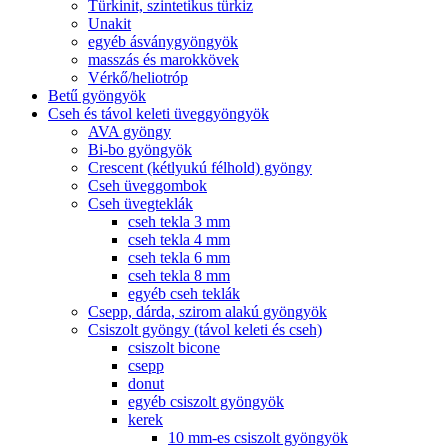
Türkinit, szintetikus türkiz
Unakit
egyéb ásványgyöngyök
masszás és marokkövek
Vérkő/heliotróp
Betű gyöngyök
Cseh és távol keleti üveggyöngyök
AVA gyöngy
Bi-bo gyöngyök
Crescent (kétlyukú félhold) gyöngy
Cseh üveggombok
Cseh üvegteklák
cseh tekla 3 mm
cseh tekla 4 mm
cseh tekla 6 mm
cseh tekla 8 mm
egyéb cseh teklák
Csepp, dárda, szirom alakú gyöngyök
Csiszolt gyöngy (távol keleti és cseh)
csiszolt bicone
csepp
donut
egyéb csiszolt gyöngyök
kerek
10 mm-es csiszolt gyöngyök