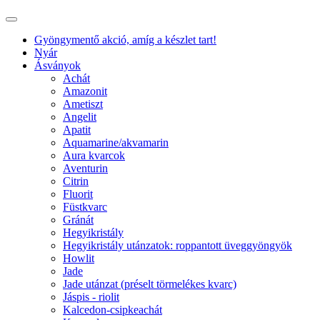
Gyöngymentő akció, amíg a készlet tart!
Nyár
Ásványok
Achát
Amazonit
Ametiszt
Angelit
Apatit
Aquamarine/akvamarin
Aura kvarcok
Aventurin
Citrin
Fluorit
Füstkvarc
Gránát
Hegyikristály
Hegyikristály utánzatok: roppantott üveggyöngyök
Howlit
Jade
Jade utánzat (préselt törmelékes kvarc)
Jáspis - riolit
Kalcedon-csipkeachát