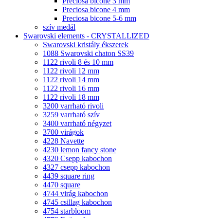
Preciosa bicone 3 mm
Preciosa bicone 4 mm
Preciosa bicone 5-6 mm
szív medál
Swarovski elements - CRYSTALLIZED
Swarovski kristály ékszerek
1088 Swarovski chaton SS39
1122 rivoli 8 és 10 mm
1122 rivoli 12 mm
1122 rivoli 14 mm
1122 rivoli 16 mm
1122 rivoli 18 mm
3200 varrható rivoli
3259 varrható szív
3400 varrható négyzet
3700 virágok
4228 Navette
4230 lemon fancy stone
4320 Csepp kabochon
4327 csepp kabochon
4439 square ring
4470 square
4744 virág kabochon
4745 csillag kabochon
4754 starbloom