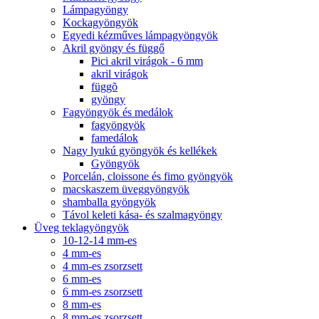
Lámpagyöngy
Kockagyöngyök
Egyedi kézműves lámpagyöngyök
Akril gyöngy és függő
Pici akril virágok - 6 mm
akril virágok
függõ
gyöngy
Fagyöngyök és medálok
fagyöngyök
famedálok
Nagy lyukú gyöngyök és kellékek
Gyöngyök
Porcelán, cloissone és fimo gyöngyök
macskaszem üveggyöngyök
shamballa gyöngyök
Távol keleti kása- és szalmagyöngy
Üveg teklagyöngyök
10-12-14 mm-es
4 mm-es
4 mm-es zsorzsett
6 mm-es
6 mm-es zsorzsett
8 mm-es
8 mm-es zsorzsett