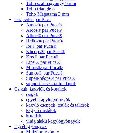
Toho szalmagyöngy 9 mm
Toho triangle 8
Toho-Magatama 3 mm
Les perles par Puca
Amos® par Puca®
Arcos® par Puca®
Athos® par Puca®
Hélios® par Puca®
Ios® par Puca®
Khéops® par Puca®
Kos® par Puca®
Lipsi® par Puca®
Minos® par Puca®
Samos® par Puca®
Superkhéops® par Puca®
support bases- tartó alapok
Csigák, kagylók és korallok
csigák
egyéb kagylógyöngyök
kagyló cseppek, téglák és tallérok
kagyló medálok
korallok
virág alakú kagylógyöngyök
Egyéb gyöngyök
Millefiori gyöngy