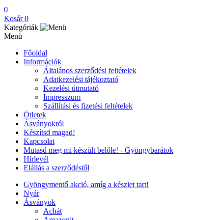
0
Kosár
0
Kategóriák
Menü
Főoldal
Információk
Általános szerződési feltételek
Adatkezelési tájékoztató
Kezelési útmutató
Impresszum
Szállítási és fizetési feltételek
Ötletek
Ásványokról
Készítsd magad!
Kapcsolat
Mutasd meg mi készült belőle! - Gyöngybarátok
Hírlevél
Elállás a szerződéstől
Gyöngymentő akció, amíg a készlet tart!
Nyár
Ásványok
Achát
Amazonit