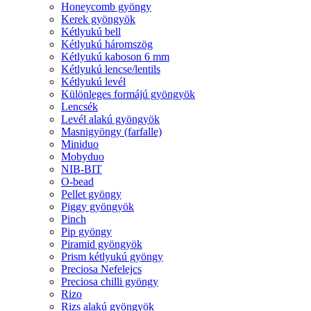
Honeycomb gyöngy
Kerek gyöngyök
Kétlyukú bell
Kétlyukú háromszög
Kétlyukú kaboson 6 mm
Kétlyukú lencse/lentils
Kétlyukú levél
Különleges formájú gyöngyök
Lencsék
Levél alakú gyöngyök
Masnigyöngy (farfalle)
Miniduo
Mobyduo
NIB-BIT
O-bead
Pellet gyöngy
Piggy gyöngyök
Pinch
Pip gyöngy
Piramid gyöngyök
Prism kétlyukú gyöngy
Preciosa Nefelejcs
Preciosa chilli gyöngy
Rizo
Rizs alakú gyöngyök