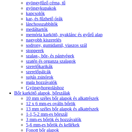
gyöngyfűző cérna, tű
gyöngykupakok
kapcsolók
kar- és fűzhető órák
lánchosszabbítók
medáltartók
memória karkötõ, nyaklánc és gyűrű alap
nagyobb kiszerelés
sodrony, gumidamil, viaszos szál
stopperek
szalag-, bõr- és pántvégek
szatén és organza szalagok
szerelőkarikák
szerelőpálcák
sujtás zsinórok
mala hozzávalók
Gyöngyhorgoláshoz
Bőr karkötő alapok, bőrszálak
10 mm széles bőr alapok és alkatrészek
12 x 6 mm-es ovális bőrök
13 mm széles bőr alapok és alkatrészek
1-1,5-2 mm-es bõrszál
3 mm-es bőrök és hozzávalók
5-6 mm-es bőrök és kellékek
Fonott bőr alapok