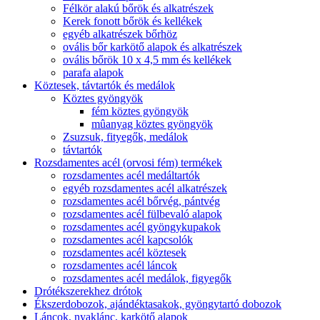
Félkör alakú bőrök és alkatrészek
Kerek fonott bőrök és kellékek
egyéb alkatrészek bőrhöz
ovális bőr karkötő alapok és alkatrészek
ovális bőrök 10 x 4,5 mm és kellékek
parafa alapok
Köztesek, távtartók és medálok
Köztes gyöngyök
fém köztes gyöngyök
mûanyag köztes gyöngyök
Zsuzsuk, fityegők, medálok
távtartók
Rozsdamentes acél (orvosi fém) termékek
rozsdamentes acél medáltartók
egyéb rozsdamentes acél alkatrészek
rozsdamentes acél bőrvég, pántvég
rozsdamentes acél fülbevaló alapok
rozsdamentes acél gyöngykupakok
rozsdamentes acél kapcsolók
rozsdamentes acél köztesek
rozsdamentes acél láncok
rozsdamentes acél medálok, figyegők
Drótékszerekhez drótok
Ékszerdobozok, ajándéktasakok, gyöngytartó dobozok
Láncok, nyaklánc, karkötő alapok