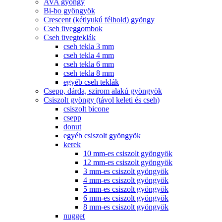
AVA gyöngy
Bi-bo gyöngyök
Crescent (kétlyukú félhold) gyöngy
Cseh üveggombok
Cseh üvegteklák
cseh tekla 3 mm
cseh tekla 4 mm
cseh tekla 6 mm
cseh tekla 8 mm
egyéb cseh teklák
Csepp, dárda, szirom alakú gyöngyök
Csiszolt gyöngy (távol keleti és cseh)
csiszolt bicone
csepp
donut
egyéb csiszolt gyöngyök
kerek
10 mm-es csiszolt gyöngyök
12 mm-es csiszolt gyöngyök
3 mm-es csiszolt gyöngyök
4 mm-es csiszolt gyöngyök
5 mm-es csiszolt gyöngyök
6 mm-es csiszolt gyöngyök
8 mm-es csiszolt gyöngyök
nugget