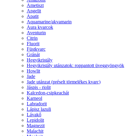
Ametiszt
Angelit
Apatit
Aquamarine/akvamarin
Aura kvarcok
Aventurin
Citrin
Fluorit
Füstkvarc
Gránát
Hegyikristály
Hegyikristály utánzatok: roppantott üveggyöngyök
Howlit
Jade
Jade utánzat (préselt törmelékes kvarc)
Jáspis - riolit
Kalcedon-csipkeachát
Karneol
Labradorit
Lápisz lazuli
Lávakő
Lepidolit
Magnezit
Malachit