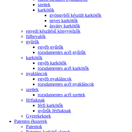
szettek
karkötõk
gyöngyből készült karkötők
neves karkötők
ásvány karkötők
egyedi készítésű könyvjelzők
fülbevalók
gyűrűk
egyéb gyűrűk
rozsdamentes acél gyűrűk
karkötők
egyéb karkötők
rozsdamentes acél karkötők
nyakláncok
egyéb nyakláncok
rozsdamentes acél nyakláncok
szettek
rozsdamentes acél szettek
férfiaknak
férfi karkötők
gyűrűk férfiaknak
Gyerekeknek
Patentos ékszerek
Patentok
Patentos karkötő alapok