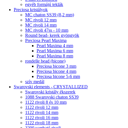
egyéb formájú teklák
Preciosa kristályok
MC chaton SS39 (8,2 mm)
MC rivoli 12 mm
MC rivoli 14 mm
MC rivoli 47ss - 10 mm
Round bead- kerek gyöngyök
Preciosa Pearl Maxima
Pearl Maxima 4 mm
Pearl Maxima 6 mm
Pearl Maxima 8 mm
rondelle bead (bicone)
Preciosa bicone 3 mm
Preciosa bicone 4 mm
Preciosa bicone 5-6 mm
szív medál
Swarovski elements - CRYSTALLIZED
Swarovski kristály ékszerek
1088 Swarovski chaton SS39
1122 rivoli 8 és 10 mm
1122 rivoli 12 mm
1122 rivoli 14 mm
1122 rivoli 16 mm
1122 rivoli 18 mm
3200 varrható rivoli