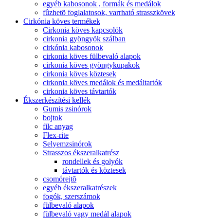
egyéb kabosonok , formák és medálok
fûzhetõ foglalatosok, varrható strasszkövek
Cirkónia köves termékek
Cirkonia köves kapcsolók
cirkonia gyöngyök szálban
cirkónia kabosonok
cirkonia köves fülbevaló alapok
cirkonia köves gyöngykupakok
cirkonia köves köztesek
cirkonia köves medálok és medáltartók
cirkonia köves távtartók
Ékszerkészítési kellék
Gumis zsinórok
bojtok
filc anyag
Flex-rite
Selyemzsinórok
Strasszos ékszeralkatrész
rondellek és golyók
távtartók és köztesek
csomórejtõ
egyéb ékszeralkatrészek
fogók, szerszámok
fülbevaló alapok
fülbevaló vagy medál alapok