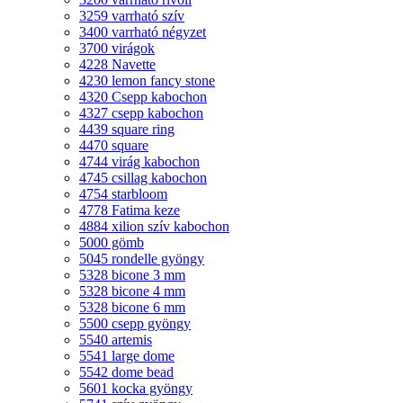
3259 varrható szív
3400 varrható négyzet
3700 virágok
4228 Navette
4230 lemon fancy stone
4320 Csepp kabochon
4327 csepp kabochon
4439 square ring
4470 square
4744 virág kabochon
4745 csillag kabochon
4754 starbloom
4778 Fatima keze
4884 xilion szív kabochon
5000 gömb
5045 rondelle gyöngy
5328 bicone 3 mm
5328 bicone 4 mm
5328 bicone 6 mm
5500 csepp gyöngy
5540 artemis
5541 large dome
5542 dome bead
5601 kocka gyöngy