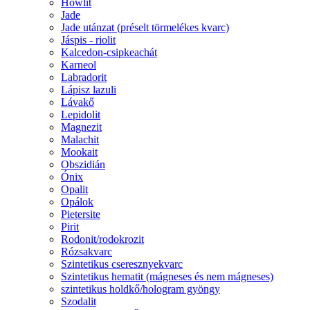
Howlit
Jade
Jade utánzat (préselt törmelékes kvarc)
Jáspis - riolit
Kalcedon-csipkeachát
Karneol
Labradorit
Lápisz lazuli
Lávakő
Lepidolit
Magnezit
Malachit
Mookait
Obszidián
Ónix
Opalit
Opálok
Pietersite
Pirit
Rodonit/rodokrozit
Rózsakvarc
Szintetikus cseresznyekvarc
Szintetikus hematit (mágneses és nem mágneses)
szintetikus holdkő/hologram gyöngy
Szodalit