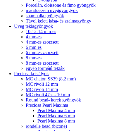
Porcelán, cloissone és fimo gyöngyök
macskaszem üveggyöngyök
shamballa gyöngyök
Távol keleti kása- és szalmagyöngy
Üveg teklagyöngyök
10-12-14 mm-es
4 mm-es
4 mm-es zsorzsett
6 mm-es
6 mm-es zsorzsett
8 mm-es
8 mm-es zsorzsett
egyéb formájú teklák
Preciosa kristályok
MC chaton SS39 (8,2 mm)
MC rivoli 12 mm
MC rivoli 14 mm
MC rivoli 47ss - 10 mm
Round bead- kerek gyöngyök
Preciosa Pearl Maxima
Pearl Maxima 4 mm
Pearl Maxima 6 mm
Pearl Maxima 8 mm
rondelle bead (bicone)