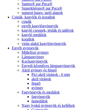
Samos® par Puca®
Superkhéops® par Puca®
support bases- tartó alapok
Csigák, kagylók és korallok
csigák
egyéb kagylógyöngyök
kagyló cseppek, téglák és tallérok
kagyló medálok
korallok
virág alakú kagylógyöngyök
Egyéb gyöngyök
Millefiori gyöngy
Lámpagyöngy
Kockagyöngyök
Egyedi kézműves lámpagyöngyök
Akril gyöngy és függő
Pici akril virágok - 6 mm
akril virágok
függõ
gyöngy
Fagyöngyök és medálok
fagyöngyök
famedálok
Nagy lyukú gyöngyök és kellékek
Gyöngyök