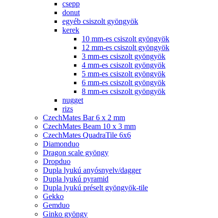
csepp
donut
egyéb csiszolt gyöngyök
kerek
10 mm-es csiszolt gyöngyök
12 mm-es csiszolt gyöngyök
3 mm-es csiszolt gyöngyök
4 mm-es csiszolt gyöngyök
5 mm-es csiszolt gyöngyök
6 mm-es csiszolt gyöngyök
8 mm-es csiszolt gyöngyök
nugget
rizs
CzechMates Bar 6 x 2 mm
CzechMates Beam 10 x 3 mm
CzechMates QuadraTile 6x6
Diamonduo
Dragon scale gyöngy
Dropduo
Dupla lyukú anyósnyelv/dagger
Dupla lyukú pyramid
Dupla lyukú préselt gyöngyök-tile
Gekko
Gemduo
Ginko gyöngy