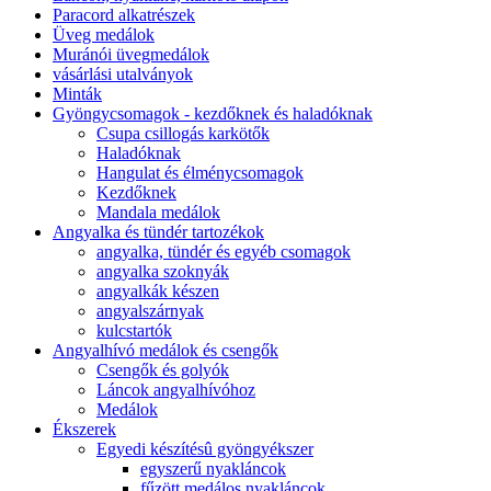
Paracord alkatrészek
Üveg medálok
Muránói üvegmedálok
vásárlási utalványok
Minták
Gyöngycsomagok - kezdőknek és haladóknak
Csupa csillogás karkötők
Haladóknak
Hangulat és élménycsomagok
Kezdőknek
Mandala medálok
Angyalka és tündér tartozékok
angyalka, tündér és egyéb csomagok
angyalka szoknyák
angyalkák készen
angyalszárnyak
kulcstartók
Angyalhívó medálok és csengők
Csengők és golyók
Láncok angyalhívóhoz
Medálok
Ékszerek
Egyedi készítésû gyöngyékszer
egyszerű nyakláncok
fűzött medálos nyakláncok