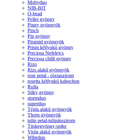
Mobyduo
NIB-BIT
O-bead
Pellet gyöngy
Piggy gyöngyök
Pinch
Pip gyöngy
Piramid gyöngyök
Prism kétlyukú gyöngy
Preciosa Nefelejcs
Preciosa chilli gyöngy
Rizo
Rizs alakú gyöngyök
rose petal - rózsaszirom
rosetta kétlyukú kabochon
Rulla
Silky gyöngy
stormduo
superduo
Tégla alakú gyöngyök
Thorn gyöngyök
tulip petal-tulipánszirom
Tüskegyöngy-spike
Virág alakú gyöngyök
Wibeduo