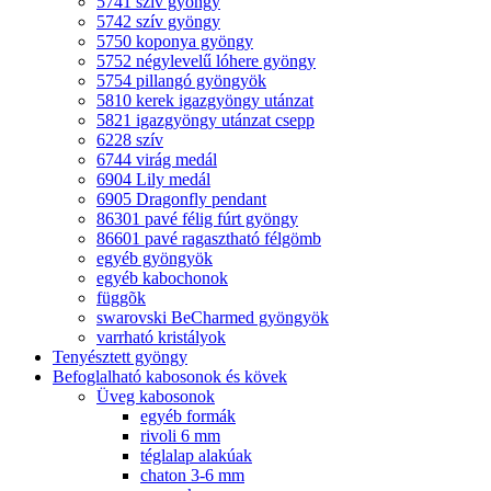
5741 szív gyöngy
5742 szív gyöngy
5750 koponya gyöngy
5752 négylevelű lóhere gyöngy
5754 pillangó gyöngyök
5810 kerek igazgyöngy utánzat
5821 igazgyöngy utánzat csepp
6228 szív
6744 virág medál
6904 Lily medál
6905 Dragonfly pendant
86301 pavé félig fúrt gyöngy
86601 pavé ragasztható félgömb
egyéb gyöngyök
egyéb kabochonok
függõk
swarovski BeCharmed gyöngyök
varrható kristályok
Tenyésztett gyöngy
Befoglalható kabosonok és kövek
Üveg kabosonok
egyéb formák
rivoli 6 mm
téglalap alakúak
chaton 3-6 mm