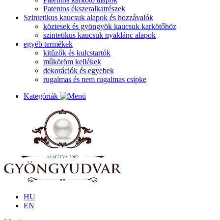
Patentos ékszeralkatrészek
Szintetikus kaucsuk alapok és hozzávalók
köztesek és gyöngyök kaucsuk karkötőhöz
szintetikus kaucsuk nyaklánc alapok
egyéb termékek
kitűzők és kulcstartók
műköröm kellékek
dekorációk és egyebek
rugalmas és nem rugalmas csipke
Kategóriák
HU
EN