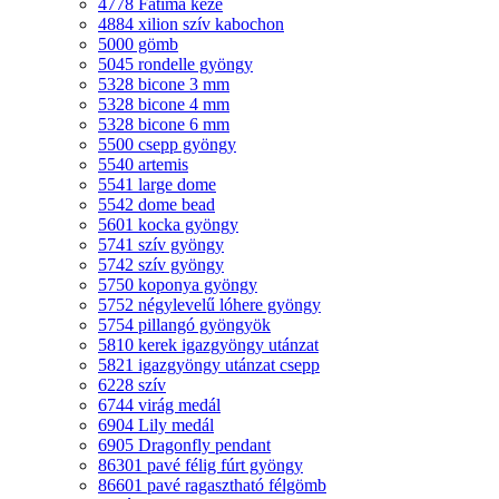
4778 Fatima keze
4884 xilion szív kabochon
5000 gömb
5045 rondelle gyöngy
5328 bicone 3 mm
5328 bicone 4 mm
5328 bicone 6 mm
5500 csepp gyöngy
5540 artemis
5541 large dome
5542 dome bead
5601 kocka gyöngy
5741 szív gyöngy
5742 szív gyöngy
5750 koponya gyöngy
5752 négylevelű lóhere gyöngy
5754 pillangó gyöngyök
5810 kerek igazgyöngy utánzat
5821 igazgyöngy utánzat csepp
6228 szív
6744 virág medál
6904 Lily medál
6905 Dragonfly pendant
86301 pavé félig fúrt gyöngy
86601 pavé ragasztható félgömb