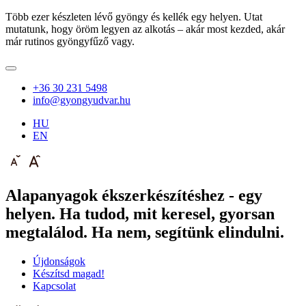
Több ezer készleten lévő gyöngy és kellék egy helyen. Utat
mutatunk, hogy öröm legyen az alkotás – akár most kezded, akár
már rutinos gyöngyfűző vagy.
+36 30 231 5498
info@gyongyudvar.hu
HU
EN
Alapanyagok ékszerkészítéshez - egy
helyen. Ha tudod, mit keresel, gyorsan
megtalálod. Ha nem, segítünk elindulni.
Újdonságok
Készítsd magad!
Kapcsolat