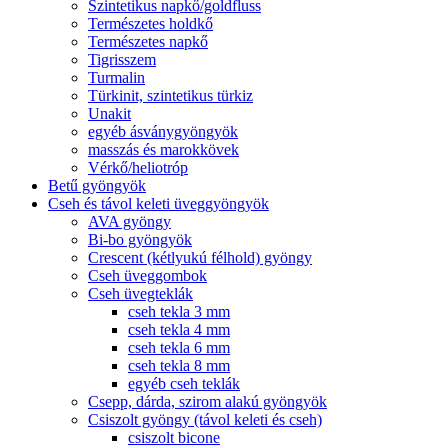
Szintetikus napkő/goldfluss
Természetes holdkő
Természetes napkő
Tigrisszem
Turmalin
Türkinit, szintetikus türkiz
Unakit
egyéb ásványgyöngyök
masszás és marokkövek
Vérkő/heliotróp
Betű gyöngyök
Cseh és távol keleti üveggyöngyök
AVA gyöngy
Bi-bo gyöngyök
Crescent (kétlyukú félhold) gyöngy
Cseh üveggombok
Cseh üvegteklák
cseh tekla 3 mm
cseh tekla 4 mm
cseh tekla 6 mm
cseh tekla 8 mm
egyéb cseh teklák
Csepp, dárda, szirom alakú gyöngyök
Csiszolt gyöngy (távol keleti és cseh)
csiszolt bicone