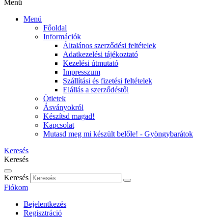
Menü
Menü
Főoldal
Információk
Általános szerződési feltételek
Adatkezelési tájékoztató
Kezelési útmutató
Impresszum
Szállítási és fizetési feltételek
Elállás a szerződéstől
Ötletek
Ásványokról
Készítsd magad!
Kapcsolat
Mutasd meg mi készült belőle! - Gyöngybarátok
Keresés
Keresés
Keresés
Fiókom
Bejelentkezés
Regisztráció