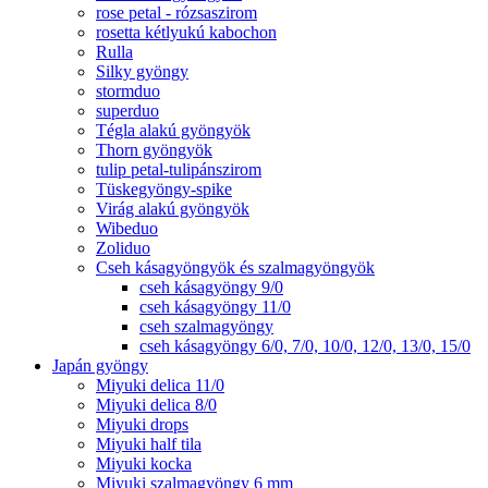
rose petal - rózsaszirom
rosetta kétlyukú kabochon
Rulla
Silky gyöngy
stormduo
superduo
Tégla alakú gyöngyök
Thorn gyöngyök
tulip petal-tulipánszirom
Tüskegyöngy-spike
Virág alakú gyöngyök
Wibeduo
Zoliduo
Cseh kásagyöngyök és szalmagyöngyök
cseh kásagyöngy 9/0
cseh kásagyöngy 11/0
cseh szalmagyöngy
cseh kásagyöngy 6/0, 7/0, 10/0, 12/0, 13/0, 15/0
Japán gyöngy
Miyuki delica 11/0
Miyuki delica 8/0
Miyuki drops
Miyuki half tila
Miyuki kocka
Miyuki szalmagyöngy 6 mm