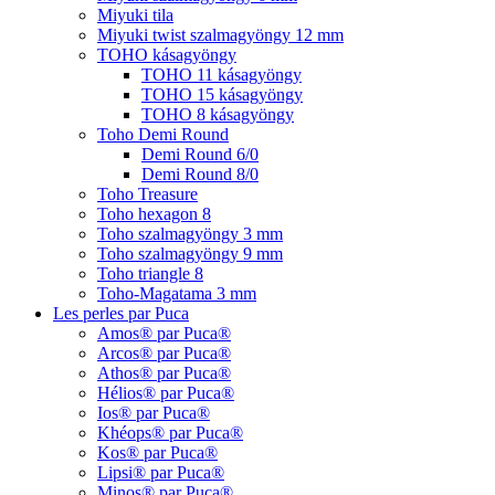
Miyuki tila
Miyuki twist szalmagyöngy 12 mm
TOHO kásagyöngy
TOHO 11 kásagyöngy
TOHO 15 kásagyöngy
TOHO 8 kásagyöngy
Toho Demi Round
Demi Round 6/0
Demi Round 8/0
Toho Treasure
Toho hexagon 8
Toho szalmagyöngy 3 mm
Toho szalmagyöngy 9 mm
Toho triangle 8
Toho-Magatama 3 mm
Les perles par Puca
Amos® par Puca®
Arcos® par Puca®
Athos® par Puca®
Hélios® par Puca®
Ios® par Puca®
Khéops® par Puca®
Kos® par Puca®
Lipsi® par Puca®
Minos® par Puca®