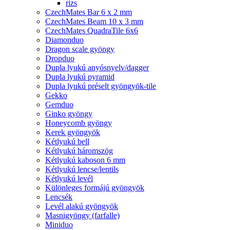
rizs
CzechMates Bar 6 x 2 mm
CzechMates Beam 10 x 3 mm
CzechMates QuadraTile 6x6
Diamonduo
Dragon scale gyöngy
Dropduo
Dupla lyukú anyósnyelv/dagger
Dupla lyukú pyramid
Dupla lyukú préselt gyöngyök-tile
Gekko
Gemduo
Ginko gyöngy
Honeycomb gyöngy
Kerek gyöngyök
Kétlyukú bell
Kétlyukú háromszög
Kétlyukú kaboson 6 mm
Kétlyukú lencse/lentils
Kétlyukú levél
Különleges formájú gyöngyök
Lencsék
Levél alakú gyöngyök
Masnigyöngy (farfalle)
Miniduo