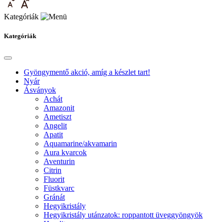
Kategóriák
Kategóriák
Gyöngymentő akció, amíg a készlet tart!
Nyár
Ásványok
Achát
Amazonit
Ametiszt
Angelit
Apatit
Aquamarine/akvamarin
Aura kvarcok
Aventurin
Citrin
Fluorit
Füstkvarc
Gránát
Hegyikristály
Hegyikristály utánzatok: roppantott üveggyöngyök