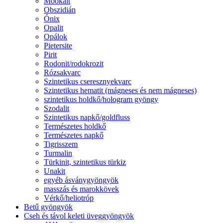
Mookait
Obszidián
Ónix
Opalit
Opálok
Pietersite
Pirit
Rodonit/rodokrozit
Rózsakvarc
Szintetikus cseresznyekvarc
Szintetikus hematit (mágneses és nem mágneses)
szintetikus holdkő/hologram gyöngy
Szodalit
Szintetikus napkő/goldfluss
Természetes holdkő
Természetes napkő
Tigrisszem
Turmalin
Türkinit, szintetikus türkiz
Unakit
egyéb ásványgyöngyök
masszás és marokkövek
Vérkő/heliotróp
Betű gyöngyök
Cseh és távol keleti üveggyöngyök