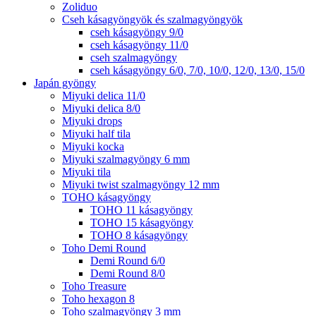
Zoliduo
Cseh kásagyöngyök és szalmagyöngyök
cseh kásagyöngy 9/0
cseh kásagyöngy 11/0
cseh szalmagyöngy
cseh kásagyöngy 6/0, 7/0, 10/0, 12/0, 13/0, 15/0
Japán gyöngy
Miyuki delica 11/0
Miyuki delica 8/0
Miyuki drops
Miyuki half tila
Miyuki kocka
Miyuki szalmagyöngy 6 mm
Miyuki tila
Miyuki twist szalmagyöngy 12 mm
TOHO kásagyöngy
TOHO 11 kásagyöngy
TOHO 15 kásagyöngy
TOHO 8 kásagyöngy
Toho Demi Round
Demi Round 6/0
Demi Round 8/0
Toho Treasure
Toho hexagon 8
Toho szalmagyöngy 3 mm