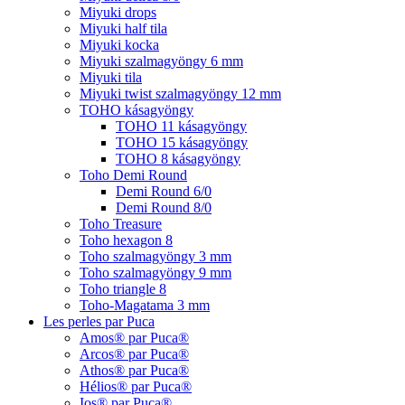
Miyuki drops
Miyuki half tila
Miyuki kocka
Miyuki szalmagyöngy 6 mm
Miyuki tila
Miyuki twist szalmagyöngy 12 mm
TOHO kásagyöngy
TOHO 11 kásagyöngy
TOHO 15 kásagyöngy
TOHO 8 kásagyöngy
Toho Demi Round
Demi Round 6/0
Demi Round 8/0
Toho Treasure
Toho hexagon 8
Toho szalmagyöngy 3 mm
Toho szalmagyöngy 9 mm
Toho triangle 8
Toho-Magatama 3 mm
Les perles par Puca
Amos® par Puca®
Arcos® par Puca®
Athos® par Puca®
Hélios® par Puca®
Ios® par Puca®