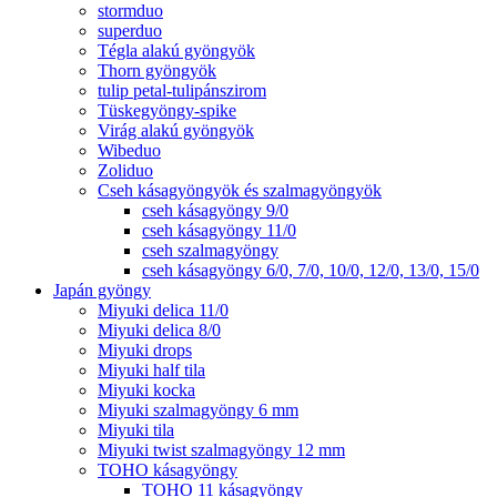
stormduo
superduo
Tégla alakú gyöngyök
Thorn gyöngyök
tulip petal-tulipánszirom
Tüskegyöngy-spike
Virág alakú gyöngyök
Wibeduo
Zoliduo
Cseh kásagyöngyök és szalmagyöngyök
cseh kásagyöngy 9/0
cseh kásagyöngy 11/0
cseh szalmagyöngy
cseh kásagyöngy 6/0, 7/0, 10/0, 12/0, 13/0, 15/0
Japán gyöngy
Miyuki delica 11/0
Miyuki delica 8/0
Miyuki drops
Miyuki half tila
Miyuki kocka
Miyuki szalmagyöngy 6 mm
Miyuki tila
Miyuki twist szalmagyöngy 12 mm
TOHO kásagyöngy
TOHO 11 kásagyöngy