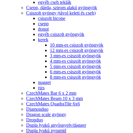
egyéb cseh teklák
Csepp, dárda, szirom alakú gyöngyök
Csiszolt gyöngy (távol keleti és cseh)
csiszolt bicone
csepp
donut
egyéb csiszolt gyöngyök
kerek
10 mm-es csiszolt gyöngyök
12 mm-es csiszolt gyöngyök
3 mm-es csiszolt gyöngyök
4 mm-es csiszolt gyöngyök
5 mm-es csiszolt gyöngyök
6 mm-es csiszolt gyöngyök
8 mm-es csiszolt gyöngyök
nugget
rizs
CzechMates Bar 6 x 2 mm
CzechMates Beam 10 x 3 mm
CzechMates QuadraTile 6x6
Diamonduo
Dragon scale gyöngy
Dropduo
Dupla lyukú anyósnyelv/dagger
Dupla lyukú pyramid