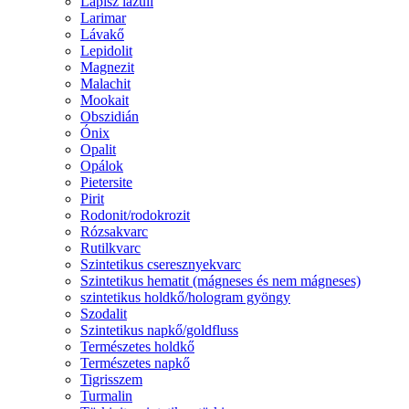
Lápisz lazuli
Larimar
Lávakő
Lepidolit
Magnezit
Malachit
Mookait
Obszidián
Ónix
Opalit
Opálok
Pietersite
Pirit
Rodonit/rodokrozit
Rózsakvarc
Rutilkvarc
Szintetikus cseresznyekvarc
Szintetikus hematit (mágneses és nem mágneses)
szintetikus holdkő/hologram gyöngy
Szodalit
Szintetikus napkő/goldfluss
Természetes holdkő
Természetes napkő
Tigrisszem
Turmalin