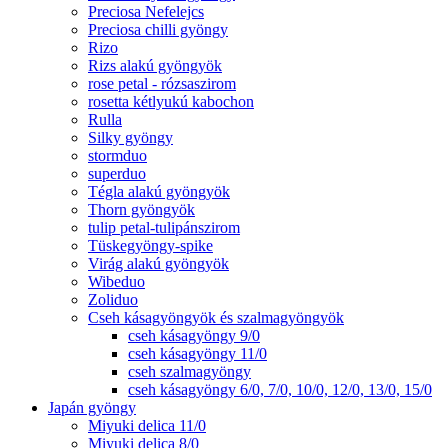
Preciosa Nefelejcs
Preciosa chilli gyöngy
Rizo
Rizs alakú gyöngyök
rose petal - rózsaszirom
rosetta kétlyukú kabochon
Rulla
Silky gyöngy
stormduo
superduo
Tégla alakú gyöngyök
Thorn gyöngyök
tulip petal-tulipánszirom
Tüskegyöngy-spike
Virág alakú gyöngyök
Wibeduo
Zoliduo
Cseh kásagyöngyök és szalmagyöngyök
cseh kásagyöngy 9/0
cseh kásagyöngy 11/0
cseh szalmagyöngy
cseh kásagyöngy 6/0, 7/0, 10/0, 12/0, 13/0, 15/0
Japán gyöngy
Miyuki delica 11/0
Miyuki delica 8/0