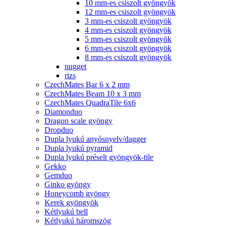
10 mm-es csiszolt gyöngyök
12 mm-es csiszolt gyöngyök
3 mm-es csiszolt gyöngyök
4 mm-es csiszolt gyöngyök
5 mm-es csiszolt gyöngyök
6 mm-es csiszolt gyöngyök
8 mm-es csiszolt gyöngyök
nugget
rizs
CzechMates Bar 6 x 2 mm
CzechMates Beam 10 x 3 mm
CzechMates QuadraTile 6x6
Diamonduo
Dragon scale gyöngy
Dropduo
Dupla lyukú anyósnyelv/dagger
Dupla lyukú pyramid
Dupla lyukú préselt gyöngyök-tile
Gekko
Gemduo
Ginko gyöngy
Honeycomb gyöngy
Kerek gyöngyök
Kétlyukú bell
Kétlyukú háromszög