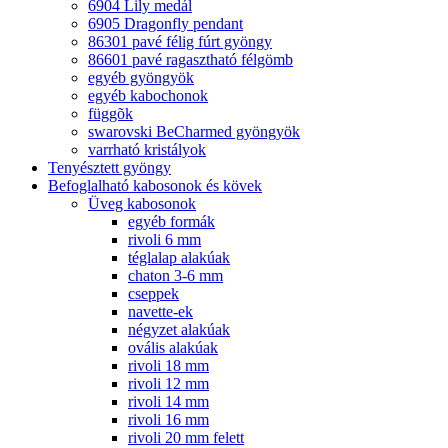
6904 Lily medál
6905 Dragonfly pendant
86301 pavé félig fúrt gyöngy
86601 pavé ragasztható félgömb
egyéb gyöngyök
egyéb kabochonok
függõk
swarovski BeCharmed gyöngyök
varrható kristályok
Tenyésztett gyöngy
Befoglalható kabosonok és kövek
Üveg kabosonok
egyéb formák
rivoli 6 mm
téglalap alakúak
chaton 3-6 mm
cseppek
navette-ek
négyzet alakúak
ovális alakúak
rivoli 18 mm
rivoli 12 mm
rivoli 14 mm
rivoli 16 mm
rivoli 20 mm felett