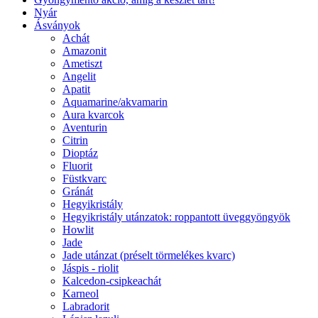
Nyár
Ásványok
Achát
Amazonit
Ametiszt
Angelit
Apatit
Aquamarine/akvamarin
Aura kvarcok
Aventurin
Citrin
Dioptáz
Fluorit
Füstkvarc
Gránát
Hegyikristály
Hegyikristály utánzatok: roppantott üveggyöngyök
Howlit
Jade
Jade utánzat (préselt törmelékes kvarc)
Jáspis - riolit
Kalcedon-csipkeachát
Karneol
Labradorit