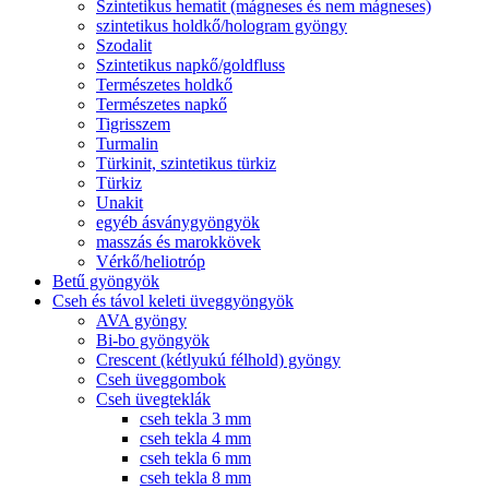
Szintetikus hematit (mágneses és nem mágneses)
szintetikus holdkő/hologram gyöngy
Szodalit
Szintetikus napkő/goldfluss
Természetes holdkő
Természetes napkő
Tigrisszem
Turmalin
Türkinit, szintetikus türkiz
Türkiz
Unakit
egyéb ásványgyöngyök
masszás és marokkövek
Vérkő/heliotróp
Betű gyöngyök
Cseh és távol keleti üveggyöngyök
AVA gyöngy
Bi-bo gyöngyök
Crescent (kétlyukú félhold) gyöngy
Cseh üveggombok
Cseh üvegteklák
cseh tekla 3 mm
cseh tekla 4 mm
cseh tekla 6 mm
cseh tekla 8 mm