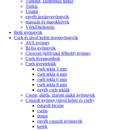
Türkinit, szintetikus türkiz
Türkiz
Unakit
egyéb ásványgyöngyök
masszás és marokkövek
Vérkő/heliotróp
Betű gyöngyök
Cseh és távol keleti üveggyöngyök
AVA gyöngy
Bi-bo gyöngyök
Crescent (kétlyukú félhold) gyöngy
Cseh üveggombok
Cseh üvegteklák
cseh tekla 3 mm
cseh tekla 4 mm
cseh tekla 6 mm
cseh tekla 8 mm
egyéb cseh teklák
Csepp, dárda, szirom alakú gyöngyök
Csiszolt gyöngy (távol keleti és cseh)
csiszolt bicone
csepp
donut
egyéb csiszolt gyöngyök
kerek