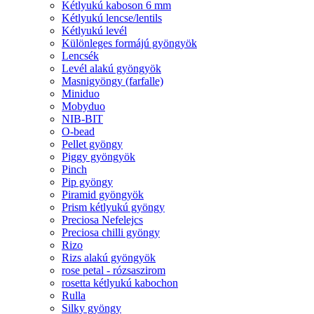
Kétlyukú kaboson 6 mm
Kétlyukú lencse/lentils
Kétlyukú levél
Különleges formájú gyöngyök
Lencsék
Levél alakú gyöngyök
Masnigyöngy (farfalle)
Miniduo
Mobyduo
NIB-BIT
O-bead
Pellet gyöngy
Piggy gyöngyök
Pinch
Pip gyöngy
Piramid gyöngyök
Prism kétlyukú gyöngy
Preciosa Nefelejcs
Preciosa chilli gyöngy
Rizo
Rizs alakú gyöngyök
rose petal - rózsaszirom
rosetta kétlyukú kabochon
Rulla
Silky gyöngy