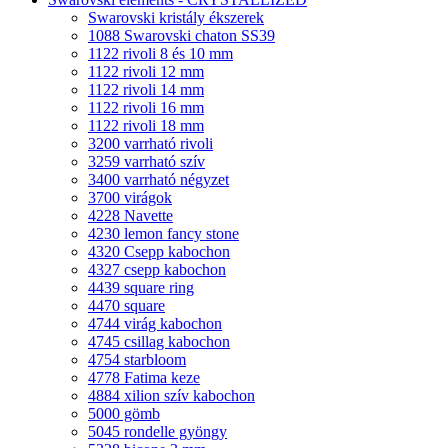
Swarovski kristály ékszerek
1088 Swarovski chaton SS39
1122 rivoli 8 és 10 mm
1122 rivoli 12 mm
1122 rivoli 14 mm
1122 rivoli 16 mm
1122 rivoli 18 mm
3200 varrható rivoli
3259 varrható szív
3400 varrható négyzet
3700 virágok
4228 Navette
4230 lemon fancy stone
4320 Csepp kabochon
4327 csepp kabochon
4439 square ring
4470 square
4744 virág kabochon
4745 csillag kabochon
4754 starbloom
4778 Fatima keze
4884 xilion szív kabochon
5000 gömb
5045 rondelle gyöngy