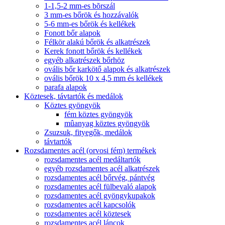
1-1,5-2 mm-es bõrszál
3 mm-es bőrök és hozzávalók
5-6 mm-es bőrök és kellékek
Fonott bőr alapok
Félkör alakú bőrök és alkatrészek
Kerek fonott bőrök és kellékek
egyéb alkatrészek bőrhöz
ovális bőr karkötő alapok és alkatrészek
ovális bőrök 10 x 4,5 mm és kellékek
parafa alapok
Köztesek, távtartók és medálok
Köztes gyöngyök
fém köztes gyöngyök
mûanyag köztes gyöngyök
Zsuzsuk, fityegők, medálok
távtartók
Rozsdamentes acél (orvosi fém) termékek
rozsdamentes acél medáltartók
egyéb rozsdamentes acél alkatrészek
rozsdamentes acél bőrvég, pántvég
rozsdamentes acél fülbevaló alapok
rozsdamentes acél gyöngykupakok
rozsdamentes acél kapcsolók
rozsdamentes acél köztesek
rozsdamentes acél láncok