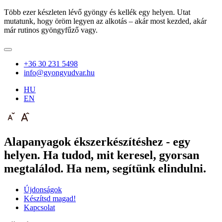
Több ezer készleten lévő gyöngy és kellék egy helyen. Utat
mutatunk, hogy öröm legyen az alkotás – akár most kezded, akár
már rutinos gyöngyfűző vagy.
+36 30 231 5498
info@gyongyudvar.hu
HU
EN
Alapanyagok ékszerkészítéshez - egy
helyen. Ha tudod, mit keresel, gyorsan
megtalálod. Ha nem, segítünk elindulni.
Újdonságok
Készítsd magad!
Kapcsolat