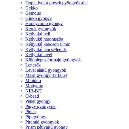
Dupla lyukú préselt gyöngyök-tile
Gekko
Gemduo
Ginko gyöngy
Honeycomb gyöngy
Kerek gyöngyök
Kétlyukú bell
Kétlyukú háromszög
Kétlyukú kaboson 6 mm
Kétlyukú lencse/lentils
Kétlyukú levél
Különleges formájú gyöngyök
Lencsék
Levél alakú gyöngyök
Masnigyöngy (farfalle)
Miniduo
Mobyduo
NIB-BIT
O-bead
Pellet gyöngy
Piggy gyöngyök
Pinch
Pip gyöngy
Piramid gyöngyök
Prism kétlyukú gyöngy