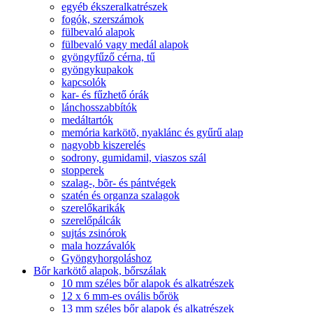
egyéb ékszeralkatrészek
fogók, szerszámok
fülbevaló alapok
fülbevaló vagy medál alapok
gyöngyfűző cérna, tű
gyöngykupakok
kapcsolók
kar- és fűzhető órák
lánchosszabbítók
medáltartók
memória karkötõ, nyaklánc és gyűrű alap
nagyobb kiszerelés
sodrony, gumidamil, viaszos szál
stopperek
szalag-, bõr- és pántvégek
szatén és organza szalagok
szerelőkarikák
szerelőpálcák
sujtás zsinórok
mala hozzávalók
Gyöngyhorgoláshoz
Bőr karkötő alapok, bőrszálak
10 mm széles bőr alapok és alkatrészek
12 x 6 mm-es ovális bőrök
13 mm széles bőr alapok és alkatrészek