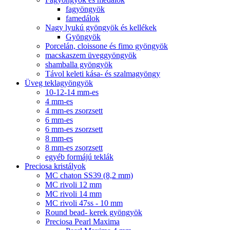
fagyöngyök
famedálok
Nagy lyukú gyöngyök és kellékek
Gyöngyök
Porcelán, cloissone és fimo gyöngyök
macskaszem üveggyöngyök
shamballa gyöngyök
Távol keleti kása- és szalmagyöngy
Üveg teklagyöngyök
10-12-14 mm-es
4 mm-es
4 mm-es zsorzsett
6 mm-es
6 mm-es zsorzsett
8 mm-es
8 mm-es zsorzsett
egyéb formájú teklák
Preciosa kristályok
MC chaton SS39 (8,2 mm)
MC rivoli 12 mm
MC rivoli 14 mm
MC rivoli 47ss - 10 mm
Round bead- kerek gyöngyök
Preciosa Pearl Maxima