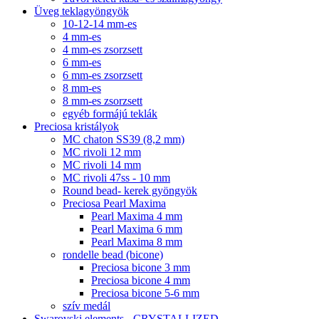
Üveg teklagyöngyök
10-12-14 mm-es
4 mm-es
4 mm-es zsorzsett
6 mm-es
6 mm-es zsorzsett
8 mm-es
8 mm-es zsorzsett
egyéb formájú teklák
Preciosa kristályok
MC chaton SS39 (8,2 mm)
MC rivoli 12 mm
MC rivoli 14 mm
MC rivoli 47ss - 10 mm
Round bead- kerek gyöngyök
Preciosa Pearl Maxima
Pearl Maxima 4 mm
Pearl Maxima 6 mm
Pearl Maxima 8 mm
rondelle bead (bicone)
Preciosa bicone 3 mm
Preciosa bicone 4 mm
Preciosa bicone 5-6 mm
szív medál
Swarovski elements - CRYSTALLIZED