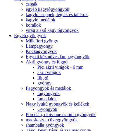
csigák
egyéb kagylógyöngyök
kagyló cseppek, téglák és tallérok
kagyló medálok
korallok
virág alakú kagylógyöngyök
Egyéb gyöngyök
Millefiori gyöngy
Lámpagyöngy
Kockagyöngyök
Egyedi kézműves lámpagyöngyök
Akril gyöngy és függő
Pici akril virágok - 6 mm
akril virágok
függõ
gyöngy
Fagyöngyök és medálok
fagyöngyök
famedálok
Nagy lyukú gyöngyök és kellékek
Gyöngyök
Porcelán, cloissone és fimo gyöngyök
macskaszem üveggyöngyök
shamballa gyöngyök
Távol keleti kása- és szalmagyöngy