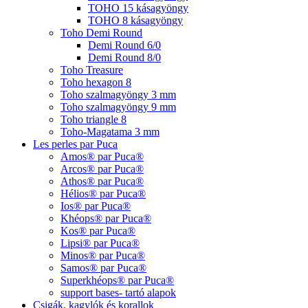
TOHO 15 kásagyöngy
TOHO 8 kásagyöngy
Toho Demi Round
Demi Round 6/0
Demi Round 8/0
Toho Treasure
Toho hexagon 8
Toho szalmagyöngy 3 mm
Toho szalmagyöngy 9 mm
Toho triangle 8
Toho-Magatama 3 mm
Les perles par Puca
Amos® par Puca®
Arcos® par Puca®
Athos® par Puca®
Hélios® par Puca®
Ios® par Puca®
Khéops® par Puca®
Kos® par Puca®
Lipsi® par Puca®
Minos® par Puca®
Samos® par Puca®
Superkhéops® par Puca®
support bases- tartó alapok
Csigák, kagylók és korallok