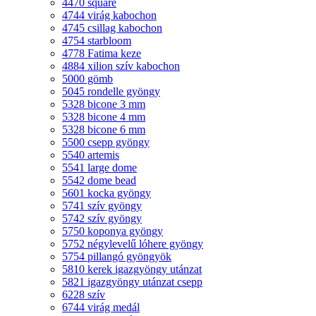
4470 square
4744 virág kabochon
4745 csillag kabochon
4754 starbloom
4778 Fatima keze
4884 xilion szív kabochon
5000 gömb
5045 rondelle gyöngy
5328 bicone 3 mm
5328 bicone 4 mm
5328 bicone 6 mm
5500 csepp gyöngy
5540 artemis
5541 large dome
5542 dome bead
5601 kocka gyöngy
5741 szív gyöngy
5742 szív gyöngy
5750 koponya gyöngy
5752 négylevelű lóhere gyöngy
5754 pillangó gyöngyök
5810 kerek igazgyöngy utánzat
5821 igazgyöngy utánzat csepp
6228 szív
6744 virág medál