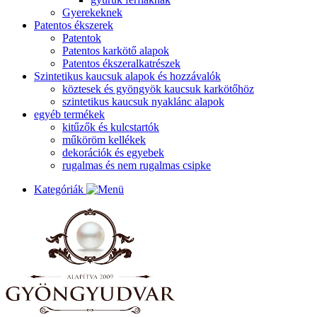
Gyerekeknek
Patentos ékszerek
Patentok
Patentos karkötő alapok
Patentos ékszeralkatrészek
Szintetikus kaucsuk alapok és hozzávalók
köztesek és gyöngyök kaucsuk karkötőhöz
szintetikus kaucsuk nyaklánc alapok
egyéb termékek
kitűzők és kulcstartók
műköröm kellékek
dekorációk és egyebek
rugalmas és nem rugalmas csipke
Kategóriák