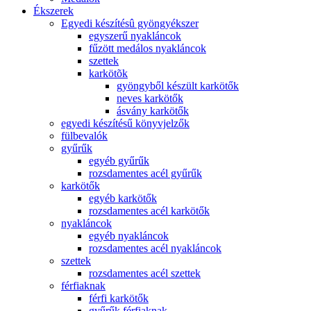
Ékszerek
Egyedi készítésû gyöngyékszer
egyszerű nyakláncok
fűzött medálos nyakláncok
szettek
karkötõk
gyöngyből készült karkötők
neves karkötők
ásvány karkötők
egyedi készítésű könyvjelzők
fülbevalók
gyűrűk
egyéb gyűrűk
rozsdamentes acél gyűrűk
karkötők
egyéb karkötők
rozsdamentes acél karkötők
nyakláncok
egyéb nyakláncok
rozsdamentes acél nyakláncok
szettek
rozsdamentes acél szettek
férfiaknak
férfi karkötők
gyűrűk férfiaknak