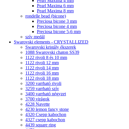
Pearl Maxima 4 mm
Pearl Maxima 6 mm
Pearl Maxima 8 mm
rondelle bead (bicone)
Preciosa bicone 3 mm
Preciosa bicone 4 mm
Preciosa bicone 5-6 mm
szív medál
Swarovski elements - CRYSTALLIZED
Swarovski kristály ékszerek
1088 Swarovski chaton SS39
1122 rivoli 8 és 10 mm
1122 rivoli 12 mm
1122 rivoli 14 mm
1122 rivoli 16 mm
1122 rivoli 18 mm
3200 varrható rivoli
3259 varrható szív
3400 varrható négyzet
3700 virágok
4228 Navette
4230 lemon fancy stone
4320 Csepp kabochon
4327 csepp kabochon
4439 square ring