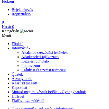
Fiókom
Bejelentkezés
Regisztráció
0
Kosár
0
Kategóriák
Menü
Főoldal
Információk
Általános szerződési feltételek
Adatkezelési tájékoztató
Kezelési útmutató
Impresszum
Szállítási és fizetési feltételek
Ötletek
Ásványokról
Készítsd magad!
Kapcsolat
Mutasd meg mi készült belőle! - Gyöngybarátok
Hírlevél
Elállás a szerződéstől
Gyöngymentő akció, amíg a készlet tart!