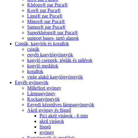
Khéops® par Puca®
Kos® par Puca®
Lipsi® par Puca®
Minos® par Puca®
Samos® par Puca®
Superkhéops® par Puca®
support bases- tartó alapok
Csigák, kagylók és korallok
csigák
egyéb kagylógyöngyök
kagyló cseppek, téglák és tallérok
kagyló medálok
korallok
virág alakú kagylógyöngyök
Egyéb gyöngyök
Millefiori gyöngy
Lámpagyöngy
Kockagyöngyök
Egyedi kézműves lámpagyöngyök
Akril gyöngy és függő
Pici akril virágok - 6 mm
akril virágok
függõ
gyöngy
Fagyöngyök és medálok