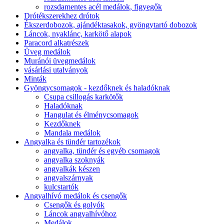
rozsdamentes acél medálok, figyegők
Drótékszerekhez drótok
Ékszerdobozok, ajándéktasakok, gyöngytartó dobozok
Láncok, nyaklánc, karkötő alapok
Paracord alkatrészek
Üveg medálok
Muránói üvegmedálok
vásárlási utalványok
Minták
Gyöngycsomagok - kezdőknek és haladóknak
Csupa csillogás karkötők
Haladóknak
Hangulat és élménycsomagok
Kezdőknek
Mandala medálok
Angyalka és tündér tartozékok
angyalka, tündér és egyéb csomagok
angyalka szoknyák
angyalkák készen
angyalszárnyak
kulcstartók
Angyalhívó medálok és csengők
Csengők és golyók
Láncok angyalhívóhoz
Medálok