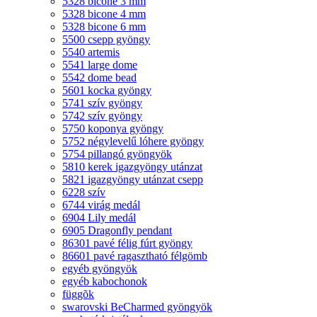
5328 bicone 3 mm
5328 bicone 4 mm
5328 bicone 6 mm
5500 csepp gyöngy
5540 artemis
5541 large dome
5542 dome bead
5601 kocka gyöngy
5741 szív gyöngy
5742 szív gyöngy
5750 koponya gyöngy
5752 négylevelű lóhere gyöngy
5754 pillangó gyöngyök
5810 kerek igazgyöngy utánzat
5821 igazgyöngy utánzat csepp
6228 szív
6744 virág medál
6904 Lily medál
6905 Dragonfly pendant
86301 pavé félig fúrt gyöngy
86601 pavé ragasztható félgömb
egyéb gyöngyök
egyéb kabochonok
függõk
swarovski BeCharmed gyöngyök