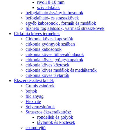
rivoli 8-10 mm
szív alakúak
befoglalható ásvány kabosonok
befoglalható- és strasszkövek
egyéb kabosonok , formák és medálok
fûzhetõ foglalatosok, varrható strasszkövek
Cirkónia köves termékek
Cirkonia köves kapcsolók
cirkonia gyöngyök szálban
cirkónia kabosonok
cirkonia köves fülbevaló alapok
cirkonia köves gyöngykupakok
cirkonia köves köztesek
cirkonia köves medálok és medáltartók
cirkonia köves távtartók
Ékszerkészítési kellék
Gumis zsinórok
bojtok
filc anyag
Flex-rite
Selyemzsinórok
Strasszos ékszeralkatrész
rondellek és golyók
távtartók és köztesek
csomórejtõ