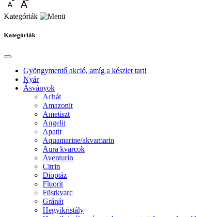
Kategóriák
Kategóriák
Gyöngymentő akció, amíg a készlet tart!
Nyár
Ásványok
Achát
Amazonit
Ametiszt
Angelit
Apatit
Aquamarine/akvamarin
Aura kvarcok
Aventurin
Citrin
Dioptáz
Fluorit
Füstkvarc
Gránát
Hegyikristály