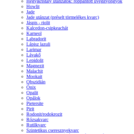
Hegyikristály utánzatok: roppantott üveggyöngyök
Howlit
Jade
Jade utánzat (préselt törmelékes kvarc)
Jáspis - riolit
Kalcedon-csipkeachát
Karneol
Labradorit
Lápisz lazuli
Larimar
Lávakő
Lepidolit
Magnezit
Malachit
Mookait
Obszidián
Ónix
Opalit
Opálok
Pietersite
Pirit
Rodonit/rodokrozit
Rózsakvarc
Rutilkvarc
Szintetikus cseresznyekvarc