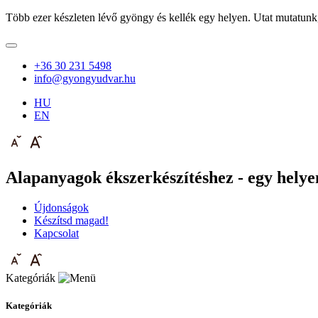
Több ezer készleten lévő gyöngy és kellék egy helyen. Utat mutatunk
+36 30 231 5498
info@gyongyudvar.hu
HU
EN
Alapanyagok ékszerkészítéshez - egy helyen
Újdonságok
Készítsd magad!
Kapcsolat
Kategóriák
Kategóriák