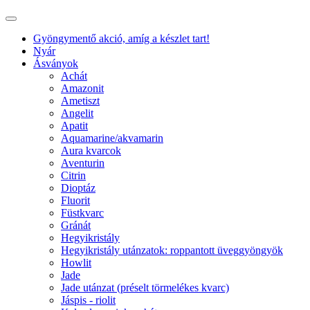
Gyöngymentő akció, amíg a készlet tart!
Nyár
Ásványok
Achát
Amazonit
Ametiszt
Angelit
Apatit
Aquamarine/akvamarin
Aura kvarcok
Aventurin
Citrin
Dioptáz
Fluorit
Füstkvarc
Gránát
Hegyikristály
Hegyikristály utánzatok: roppantott üveggyöngyök
Howlit
Jade
Jade utánzat (préselt törmelékes kvarc)
Jáspis - riolit