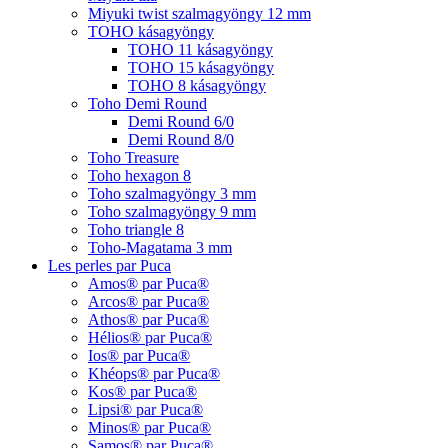
Miyuki twist szalmagyöngy 12 mm
TOHO kásagyöngy
TOHO 11 kásagyöngy
TOHO 15 kásagyöngy
TOHO 8 kásagyöngy
Toho Demi Round
Demi Round 6/0
Demi Round 8/0
Toho Treasure
Toho hexagon 8
Toho szalmagyöngy 3 mm
Toho szalmagyöngy 9 mm
Toho triangle 8
Toho-Magatama 3 mm
Les perles par Puca
Amos® par Puca®
Arcos® par Puca®
Athos® par Puca®
Hélios® par Puca®
Ios® par Puca®
Khéops® par Puca®
Kos® par Puca®
Lipsi® par Puca®
Minos® par Puca®
Samos® par Puca®