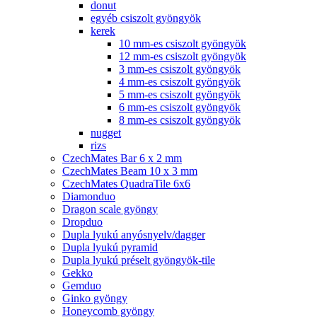
donut
egyéb csiszolt gyöngyök
kerek
10 mm-es csiszolt gyöngyök
12 mm-es csiszolt gyöngyök
3 mm-es csiszolt gyöngyök
4 mm-es csiszolt gyöngyök
5 mm-es csiszolt gyöngyök
6 mm-es csiszolt gyöngyök
8 mm-es csiszolt gyöngyök
nugget
rizs
CzechMates Bar 6 x 2 mm
CzechMates Beam 10 x 3 mm
CzechMates QuadraTile 6x6
Diamonduo
Dragon scale gyöngy
Dropduo
Dupla lyukú anyósnyelv/dagger
Dupla lyukú pyramid
Dupla lyukú préselt gyöngyök-tile
Gekko
Gemduo
Ginko gyöngy
Honeycomb gyöngy