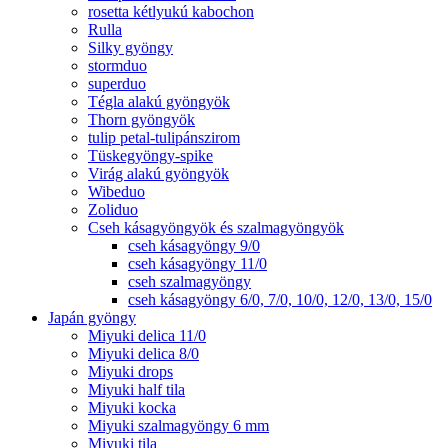
rosetta kétlyukú kabochon
Rulla
Silky gyöngy
stormduo
superduo
Tégla alakú gyöngyök
Thorn gyöngyök
tulip petal-tulipánszirom
Tüskegyöngy-spike
Virág alakú gyöngyök
Wibeduo
Zoliduo
Cseh kásagyöngyök és szalmagyöngyök
cseh kásagyöngy 9/0
cseh kásagyöngy 11/0
cseh szalmagyöngy
cseh kásagyöngy 6/0, 7/0, 10/0, 12/0, 13/0, 15/0
Japán gyöngy
Miyuki delica 11/0
Miyuki delica 8/0
Miyuki drops
Miyuki half tila
Miyuki kocka
Miyuki szalmagyöngy 6 mm
Miyuki tila