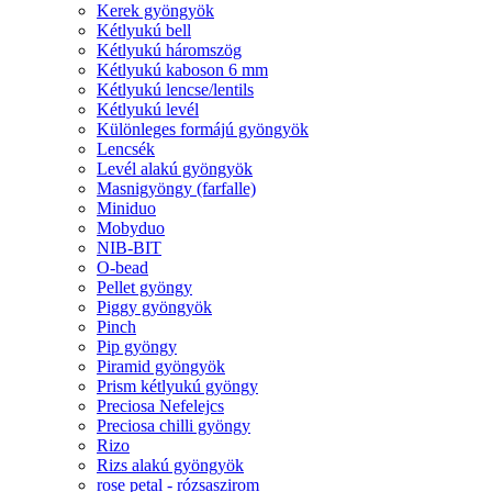
Kerek gyöngyök
Kétlyukú bell
Kétlyukú háromszög
Kétlyukú kaboson 6 mm
Kétlyukú lencse/lentils
Kétlyukú levél
Különleges formájú gyöngyök
Lencsék
Levél alakú gyöngyök
Masnigyöngy (farfalle)
Miniduo
Mobyduo
NIB-BIT
O-bead
Pellet gyöngy
Piggy gyöngyök
Pinch
Pip gyöngy
Piramid gyöngyök
Prism kétlyukú gyöngy
Preciosa Nefelejcs
Preciosa chilli gyöngy
Rizo
Rizs alakú gyöngyök
rose petal - rózsaszirom