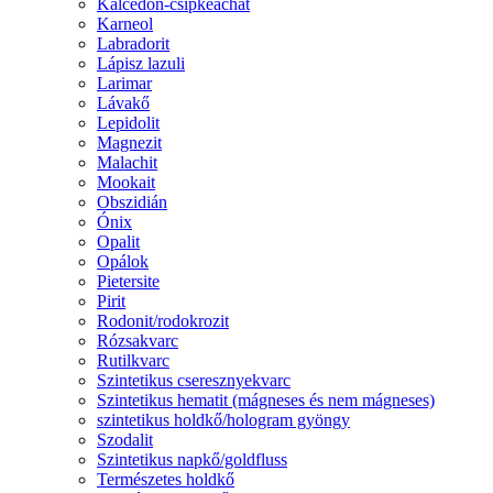
Kalcedon-csipkeachát
Karneol
Labradorit
Lápisz lazuli
Larimar
Lávakő
Lepidolit
Magnezit
Malachit
Mookait
Obszidián
Ónix
Opalit
Opálok
Pietersite
Pirit
Rodonit/rodokrozit
Rózsakvarc
Rutilkvarc
Szintetikus cseresznyekvarc
Szintetikus hematit (mágneses és nem mágneses)
szintetikus holdkő/hologram gyöngy
Szodalit
Szintetikus napkő/goldfluss
Természetes holdkő