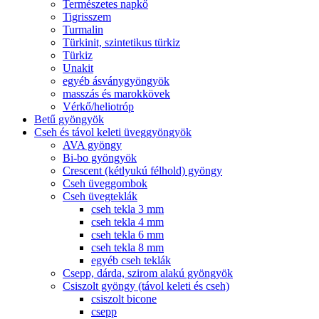
Természetes napkő
Tigrisszem
Turmalin
Türkinit, szintetikus türkiz
Türkiz
Unakit
egyéb ásványgyöngyök
masszás és marokkövek
Vérkő/heliotróp
Betű gyöngyök
Cseh és távol keleti üveggyöngyök
AVA gyöngy
Bi-bo gyöngyök
Crescent (kétlyukú félhold) gyöngy
Cseh üveggombok
Cseh üvegteklák
cseh tekla 3 mm
cseh tekla 4 mm
cseh tekla 6 mm
cseh tekla 8 mm
egyéb cseh teklák
Csepp, dárda, szirom alakú gyöngyök
Csiszolt gyöngy (távol keleti és cseh)
csiszolt bicone
csepp