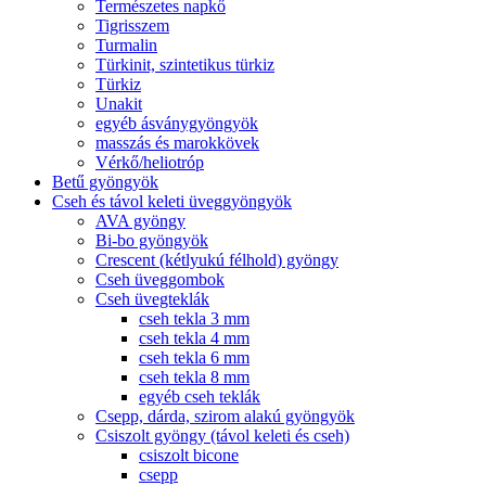
Természetes napkő
Tigrisszem
Turmalin
Türkinit, szintetikus türkiz
Türkiz
Unakit
egyéb ásványgyöngyök
masszás és marokkövek
Vérkő/heliotróp
Betű gyöngyök
Cseh és távol keleti üveggyöngyök
AVA gyöngy
Bi-bo gyöngyök
Crescent (kétlyukú félhold) gyöngy
Cseh üveggombok
Cseh üvegteklák
cseh tekla 3 mm
cseh tekla 4 mm
cseh tekla 6 mm
cseh tekla 8 mm
egyéb cseh teklák
Csepp, dárda, szirom alakú gyöngyök
Csiszolt gyöngy (távol keleti és cseh)
csiszolt bicone
csepp