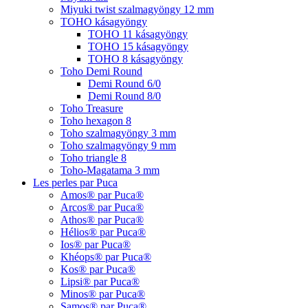
Miyuki twist szalmagyöngy 12 mm
TOHO kásagyöngy
TOHO 11 kásagyöngy
TOHO 15 kásagyöngy
TOHO 8 kásagyöngy
Toho Demi Round
Demi Round 6/0
Demi Round 8/0
Toho Treasure
Toho hexagon 8
Toho szalmagyöngy 3 mm
Toho szalmagyöngy 9 mm
Toho triangle 8
Toho-Magatama 3 mm
Les perles par Puca
Amos® par Puca®
Arcos® par Puca®
Athos® par Puca®
Hélios® par Puca®
Ios® par Puca®
Khéops® par Puca®
Kos® par Puca®
Lipsi® par Puca®
Minos® par Puca®
Samos® par Puca®