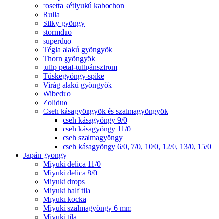
rosetta kétlyukú kabochon
Rulla
Silky gyöngy
stormduo
superduo
Tégla alakú gyöngyök
Thorn gyöngyök
tulip petal-tulipánszirom
Tüskegyöngy-spike
Virág alakú gyöngyök
Wibeduo
Zoliduo
Cseh kásagyöngyök és szalmagyöngyök
cseh kásagyöngy 9/0
cseh kásagyöngy 11/0
cseh szalmagyöngy
cseh kásagyöngy 6/0, 7/0, 10/0, 12/0, 13/0, 15/0
Japán gyöngy
Miyuki delica 11/0
Miyuki delica 8/0
Miyuki drops
Miyuki half tila
Miyuki kocka
Miyuki szalmagyöngy 6 mm
Miyuki tila