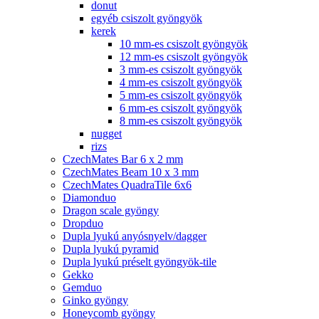
donut
egyéb csiszolt gyöngyök
kerek
10 mm-es csiszolt gyöngyök
12 mm-es csiszolt gyöngyök
3 mm-es csiszolt gyöngyök
4 mm-es csiszolt gyöngyök
5 mm-es csiszolt gyöngyök
6 mm-es csiszolt gyöngyök
8 mm-es csiszolt gyöngyök
nugget
rizs
CzechMates Bar 6 x 2 mm
CzechMates Beam 10 x 3 mm
CzechMates QuadraTile 6x6
Diamonduo
Dragon scale gyöngy
Dropduo
Dupla lyukú anyósnyelv/dagger
Dupla lyukú pyramid
Dupla lyukú préselt gyöngyök-tile
Gekko
Gemduo
Ginko gyöngy
Honeycomb gyöngy