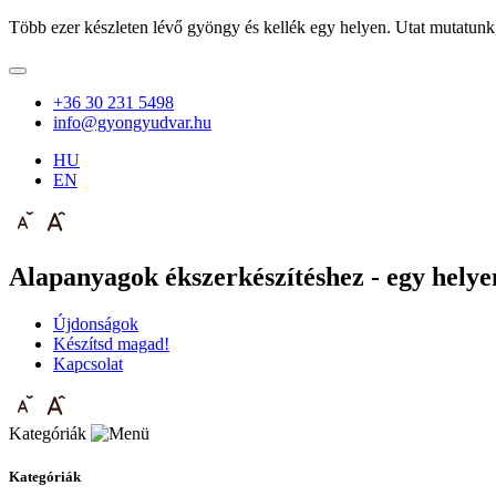
Több ezer készleten lévő gyöngy és kellék egy helyen. Utat mutatunk
+36 30 231 5498
info@gyongyudvar.hu
HU
EN
Alapanyagok ékszerkészítéshez - egy helyen
Újdonságok
Készítsd magad!
Kapcsolat
Kategóriák
Kategóriák