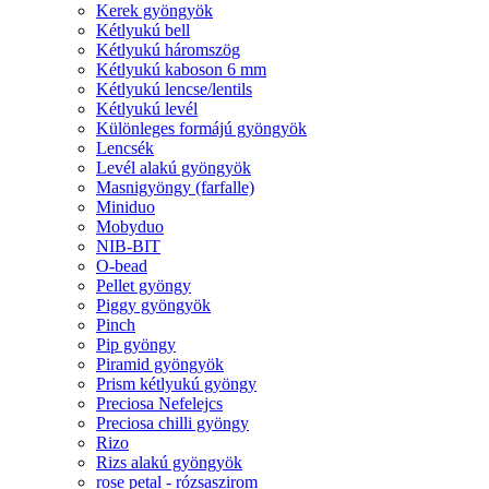
Kerek gyöngyök
Kétlyukú bell
Kétlyukú háromszög
Kétlyukú kaboson 6 mm
Kétlyukú lencse/lentils
Kétlyukú levél
Különleges formájú gyöngyök
Lencsék
Levél alakú gyöngyök
Masnigyöngy (farfalle)
Miniduo
Mobyduo
NIB-BIT
O-bead
Pellet gyöngy
Piggy gyöngyök
Pinch
Pip gyöngy
Piramid gyöngyök
Prism kétlyukú gyöngy
Preciosa Nefelejcs
Preciosa chilli gyöngy
Rizo
Rizs alakú gyöngyök
rose petal - rózsaszirom