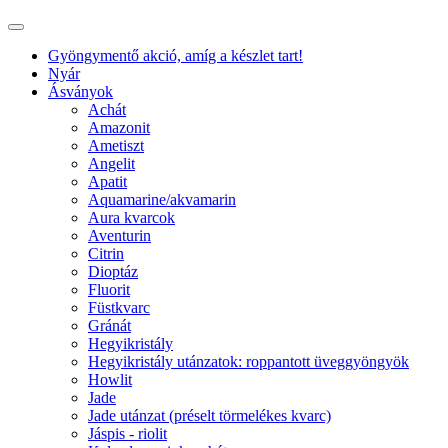
Gyöngymentő akció, amíg a készlet tart!
Nyár
Ásványok
Achát
Amazonit
Ametiszt
Angelit
Apatit
Aquamarine/akvamarin
Aura kvarcok
Aventurin
Citrin
Dioptáz
Fluorit
Füstkvarc
Gránát
Hegyikristály
Hegyikristály utánzatok: roppantott üveggyöngyök
Howlit
Jade
Jade utánzat (préselt törmelékes kvarc)
Jáspis - riolit