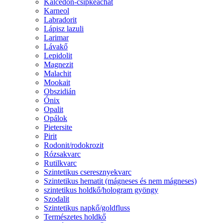
Kalcedon-csipkeachát
Karneol
Labradorit
Lápisz lazuli
Larimar
Lávakő
Lepidolit
Magnezit
Malachit
Mookait
Obszidián
Ónix
Opalit
Opálok
Pietersite
Pirit
Rodonit/rodokrozit
Rózsakvarc
Rutilkvarc
Szintetikus cseresznyekvarc
Szintetikus hematit (mágneses és nem mágneses)
szintetikus holdkő/hologram gyöngy
Szodalit
Szintetikus napkő/goldfluss
Természetes holdkő