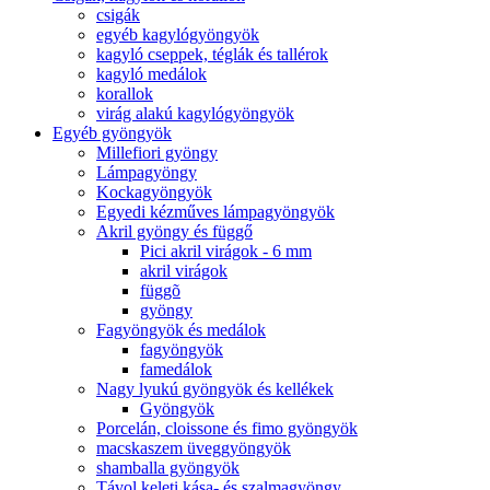
csigák
egyéb kagylógyöngyök
kagyló cseppek, téglák és tallérok
kagyló medálok
korallok
virág alakú kagylógyöngyök
Egyéb gyöngyök
Millefiori gyöngy
Lámpagyöngy
Kockagyöngyök
Egyedi kézműves lámpagyöngyök
Akril gyöngy és függő
Pici akril virágok - 6 mm
akril virágok
függõ
gyöngy
Fagyöngyök és medálok
fagyöngyök
famedálok
Nagy lyukú gyöngyök és kellékek
Gyöngyök
Porcelán, cloissone és fimo gyöngyök
macskaszem üveggyöngyök
shamballa gyöngyök
Távol keleti kása- és szalmagyöngy