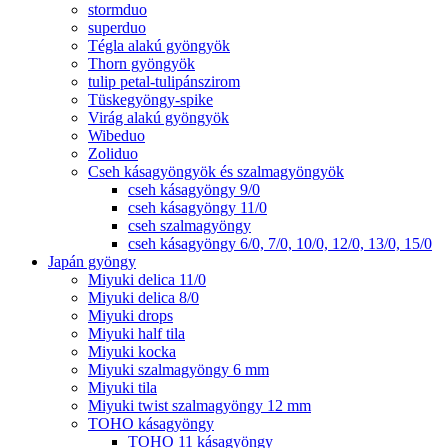
stormduo
superduo
Tégla alakú gyöngyök
Thorn gyöngyök
tulip petal-tulipánszirom
Tüskegyöngy-spike
Virág alakú gyöngyök
Wibeduo
Zoliduo
Cseh kásagyöngyök és szalmagyöngyök
cseh kásagyöngy 9/0
cseh kásagyöngy 11/0
cseh szalmagyöngy
cseh kásagyöngy 6/0, 7/0, 10/0, 12/0, 13/0, 15/0
Japán gyöngy
Miyuki delica 11/0
Miyuki delica 8/0
Miyuki drops
Miyuki half tila
Miyuki kocka
Miyuki szalmagyöngy 6 mm
Miyuki tila
Miyuki twist szalmagyöngy 12 mm
TOHO kásagyöngy
TOHO 11 kásagyöngy