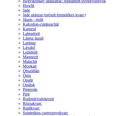
Hegyikristály utánzatok: roppantott üveggyöngyök
Howlit
Jade
Jade utánzat (préselt törmelékes kvarc)
Jáspis - riolit
Kalcedon-csipkeachát
Karneol
Labradorit
Lápisz lazuli
Larimar
Lávakő
Lepidolit
Magnezit
Malachit
Mookait
Obszidián
Ónix
Opalit
Opálok
Pietersite
Pirit
Rodonit/rodokrozit
Rózsakvarc
Rutilkvarc
Szintetikus cseresznyekvarc