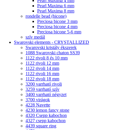
Pearl Maxima 4 mm
Pearl Maxima 6 mm
Pearl Maxima 8 mm
rondelle bead (bicone)
Preciosa bicone 3 mm
Preciosa bicone 4 mm
Preciosa bicone 5-6 mm
szív medál
Swarovski elements - CRYSTALLIZED
Swarovski kristály ékszerek
1088 Swarovski chaton SS39
1122 rivoli 8 és 10 mm
1122 rivoli 12 mm
1122 rivoli 14 mm
1122 rivoli 16 mm
1122 rivoli 18 mm
3200 varrható rivoli
3259 varrható szív
3400 varrható négyzet
3700 virágok
4228 Navette
4230 lemon fancy stone
4320 Csepp kabochon
4327 csepp kabochon
4439 square ring