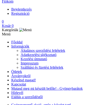
Fiókom
Bejelentkezés
Regisztráció
0
Kosár
0
Kategóriák
Menü
Főoldal
Információk
Általános szerződési feltételek
Adatkezelési tájékoztató
Kezelési útmutató
Impresszum
Szállítási és fizetési feltételek
Ötletek
Ásványokról
Készítsd magad!
Kapcsolat
Mutasd meg mi készült belőle! - Gyöngybarátok
Hírlevél
Elállás a szerződéstől
Gyöngymentő akció, amíg a készlet tart!