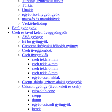
Türkinit, szintetikus türkiz
Türkiz
Unakit
egyéb ásványgyöngyök
masszás és marokkövek
Vérkő/heliotróp
Betű gyöngyök
Cseh és távol keleti üveggyöngyök
AVA gyöngy
Bi-bo gyöngyök
Crescent (kétlyukú félhold) gyöngy
Cseh üveggombok
Cseh üvegteklák
cseh tekla 3 mm
cseh tekla 4 mm
cseh tekla 6 mm
cseh tekla 8 mm
egyéb cseh teklák
Csepp, dárda, szirom alakú gyöngyök
Csiszolt gyöngy (távol keleti és cseh)
csiszolt bicone
csepp
donut
egyéb csiszolt gyöngyök
kerek