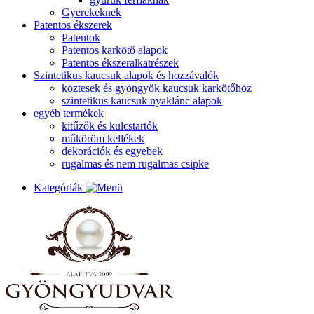
Gyerekeknek
Patentos ékszerek
Patentok
Patentos karkötő alapok
Patentos ékszeralkatrészek
Szintetikus kaucsuk alapok és hozzávalók
köztesek és gyöngyök kaucsuk karkötőhöz
szintetikus kaucsuk nyaklánc alapok
egyéb termékek
kitűzők és kulcstartók
műköröm kellékek
dekorációk és egyebek
rugalmas és nem rugalmas csipke
Kategóriák