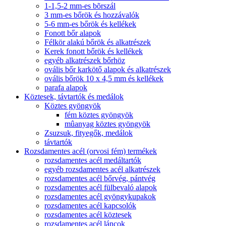
1-1,5-2 mm-es bõrszál
3 mm-es bőrök és hozzávalók
5-6 mm-es bőrök és kellékek
Fonott bőr alapok
Félkör alakú bőrök és alkatrészek
Kerek fonott bőrök és kellékek
egyéb alkatrészek bőrhöz
ovális bőr karkötő alapok és alkatrészek
ovális bőrök 10 x 4,5 mm és kellékek
parafa alapok
Köztesek, távtartók és medálok
Köztes gyöngyök
fém köztes gyöngyök
mûanyag köztes gyöngyök
Zsuzsuk, fityegők, medálok
távtartók
Rozsdamentes acél (orvosi fém) termékek
rozsdamentes acél medáltartók
egyéb rozsdamentes acél alkatrészek
rozsdamentes acél bőrvég, pántvég
rozsdamentes acél fülbevaló alapok
rozsdamentes acél gyöngykupakok
rozsdamentes acél kapcsolók
rozsdamentes acél köztesek
rozsdamentes acél láncok