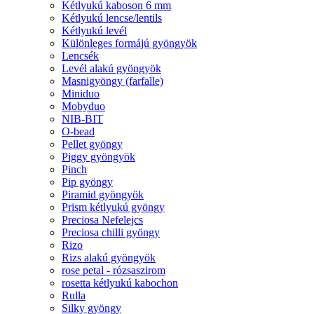
Kétlyukú kaboson 6 mm
Kétlyukú lencse/lentils
Kétlyukú levél
Különleges formájú gyöngyök
Lencsék
Levél alakú gyöngyök
Masnigyöngy (farfalle)
Miniduo
Mobyduo
NIB-BIT
O-bead
Pellet gyöngy
Piggy gyöngyök
Pinch
Pip gyöngy
Piramid gyöngyök
Prism kétlyukú gyöngy
Preciosa Nefelejcs
Preciosa chilli gyöngy
Rizo
Rizs alakú gyöngyök
rose petal - rózsaszirom
rosetta kétlyukú kabochon
Rulla
Silky gyöngy