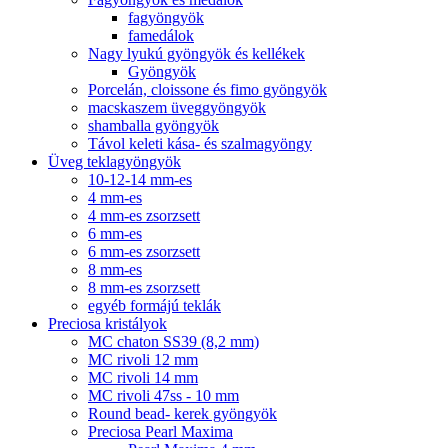
fagyöngyök
famedálok
Nagy lyukú gyöngyök és kellékek
Gyöngyök
Porcelán, cloissone és fimo gyöngyök
macskaszem üveggyöngyök
shamballa gyöngyök
Távol keleti kása- és szalmagyöngy
Üveg teklagyöngyök
10-12-14 mm-es
4 mm-es
4 mm-es zsorzsett
6 mm-es
6 mm-es zsorzsett
8 mm-es
8 mm-es zsorzsett
egyéb formájú teklák
Preciosa kristályok
MC chaton SS39 (8,2 mm)
MC rivoli 12 mm
MC rivoli 14 mm
MC rivoli 47ss - 10 mm
Round bead- kerek gyöngyök
Preciosa Pearl Maxima