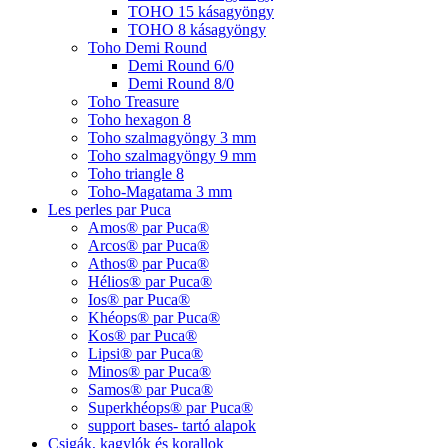
TOHO 15 kásagyöngy
TOHO 8 kásagyöngy
Toho Demi Round
Demi Round 6/0
Demi Round 8/0
Toho Treasure
Toho hexagon 8
Toho szalmagyöngy 3 mm
Toho szalmagyöngy 9 mm
Toho triangle 8
Toho-Magatama 3 mm
Les perles par Puca
Amos® par Puca®
Arcos® par Puca®
Athos® par Puca®
Hélios® par Puca®
Ios® par Puca®
Khéops® par Puca®
Kos® par Puca®
Lipsi® par Puca®
Minos® par Puca®
Samos® par Puca®
Superkhéops® par Puca®
support bases- tartó alapok
Csigák, kagylók és korallok