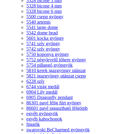
5328 bicone 3 mm
5328 bicone 4 mm
5328 bicone 6 mm
5500 csepp gyöngy
5540 artemis
5541 large dome
5542 dome bead
5601 kocka gyöngy
5741 szív gyöngy
5742 szív gyöngy
5750 koponya gyöngy
5752 négylevelű lóhere gyöngy
5754 pillangó gyöngyök
5810 kerek igazgyöngy utánzat
5821 igazgyöngy utánzat csepp
6228 szív
6744 virág medál
6904 Lily medál
6905 Dragonfly pendant
86301 pavé félig fúrt gyöngy
86601 pavé ragasztható félgömb
egyéb gyöngyök
egyéb kabochonok
függõk
swarovski BeCharmed gyöngyök