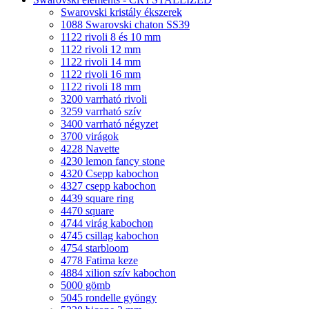
Swarovski kristály ékszerek
1088 Swarovski chaton SS39
1122 rivoli 8 és 10 mm
1122 rivoli 12 mm
1122 rivoli 14 mm
1122 rivoli 16 mm
1122 rivoli 18 mm
3200 varrható rivoli
3259 varrható szív
3400 varrható négyzet
3700 virágok
4228 Navette
4230 lemon fancy stone
4320 Csepp kabochon
4327 csepp kabochon
4439 square ring
4470 square
4744 virág kabochon
4745 csillag kabochon
4754 starbloom
4778 Fatima keze
4884 xilion szív kabochon
5000 gömb
5045 rondelle gyöngy