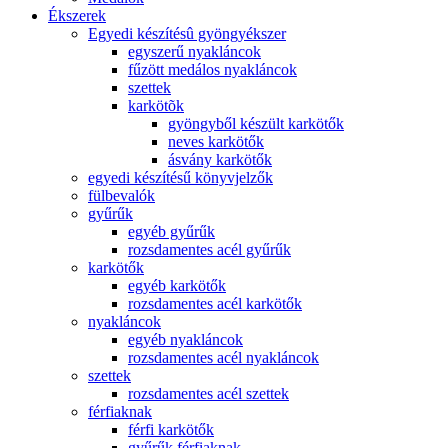
Ékszerek
Egyedi készítésû gyöngyékszer
egyszerű nyakláncok
fűzött medálos nyakláncok
szettek
karkötõk
gyöngyből készült karkötők
neves karkötők
ásvány karkötők
egyedi készítésű könyvjelzők
fülbevalók
gyűrűk
egyéb gyűrűk
rozsdamentes acél gyűrűk
karkötők
egyéb karkötők
rozsdamentes acél karkötők
nyakláncok
egyéb nyakláncok
rozsdamentes acél nyakláncok
szettek
rozsdamentes acél szettek
férfiaknak
férfi karkötők
gyűrűk férfiaknak