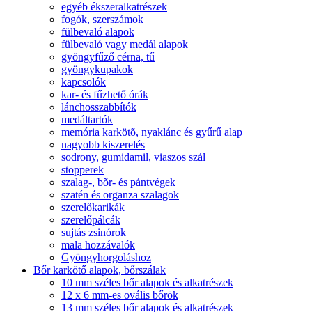
egyéb ékszeralkatrészek
fogók, szerszámok
fülbevaló alapok
fülbevaló vagy medál alapok
gyöngyfűző cérna, tű
gyöngykupakok
kapcsolók
kar- és fűzhető órák
lánchosszabbítók
medáltartók
memória karkötõ, nyaklánc és gyűrű alap
nagyobb kiszerelés
sodrony, gumidamil, viaszos szál
stopperek
szalag-, bõr- és pántvégek
szatén és organza szalagok
szerelőkarikák
szerelőpálcák
sujtás zsinórok
mala hozzávalók
Gyöngyhorgoláshoz
Bőr karkötő alapok, bőrszálak
10 mm széles bőr alapok és alkatrészek
12 x 6 mm-es ovális bőrök
13 mm széles bőr alapok és alkatrészek