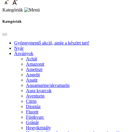
Kategóriák
Kategóriák
Gyöngymentő akció, amíg a készlet tart!
Nyár
Ásványok
Achát
Amazonit
Ametiszt
Angelit
Apatit
Aquamarine/akvamarin
Aura kvarcok
Aventurin
Citrin
Dioptáz
Fluorit
Füstkvarc
Gránát
Hegyikristály