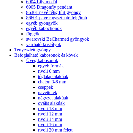
6904 Lily medál
6905 Dragonfly pendant
86301 pavé félig fúrt gyöngy
86601 pavé ragasztható félgömb
egyéb gyöngyök
egyéb kabochonok
függõk
swarovski BeCharmed gyöngyök
varrható kristályok
Tenyésztett gyöngy
Befoglalható kabosonok és kövek
Üveg kabosonok
egyéb formák
rivoli 6 mm
téglalap alakúak
chaton 3-6 mm
cseppek
navette-ek
négyzet alakúak
ovális alakúak
rivoli 18 mm
rivoli 12 mm
rivoli 14 mm
rivoli 16 mm
rivoli 20 mm felett