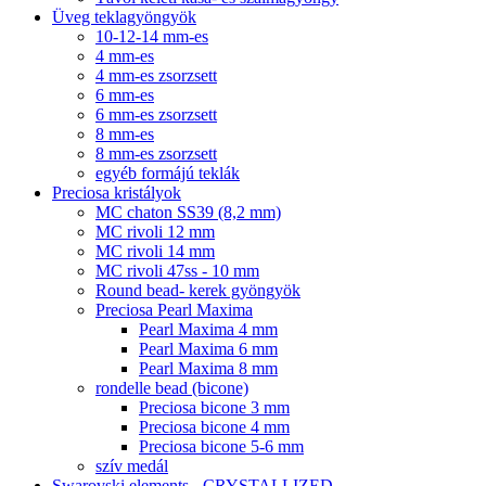
Üveg teklagyöngyök
10-12-14 mm-es
4 mm-es
4 mm-es zsorzsett
6 mm-es
6 mm-es zsorzsett
8 mm-es
8 mm-es zsorzsett
egyéb formájú teklák
Preciosa kristályok
MC chaton SS39 (8,2 mm)
MC rivoli 12 mm
MC rivoli 14 mm
MC rivoli 47ss - 10 mm
Round bead- kerek gyöngyök
Preciosa Pearl Maxima
Pearl Maxima 4 mm
Pearl Maxima 6 mm
Pearl Maxima 8 mm
rondelle bead (bicone)
Preciosa bicone 3 mm
Preciosa bicone 4 mm
Preciosa bicone 5-6 mm
szív medál
Swarovski elements - CRYSTALLIZED