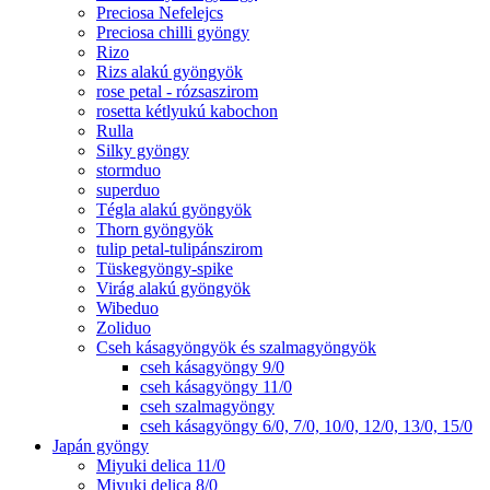
Preciosa Nefelejcs
Preciosa chilli gyöngy
Rizo
Rizs alakú gyöngyök
rose petal - rózsaszirom
rosetta kétlyukú kabochon
Rulla
Silky gyöngy
stormduo
superduo
Tégla alakú gyöngyök
Thorn gyöngyök
tulip petal-tulipánszirom
Tüskegyöngy-spike
Virág alakú gyöngyök
Wibeduo
Zoliduo
Cseh kásagyöngyök és szalmagyöngyök
cseh kásagyöngy 9/0
cseh kásagyöngy 11/0
cseh szalmagyöngy
cseh kásagyöngy 6/0, 7/0, 10/0, 12/0, 13/0, 15/0
Japán gyöngy
Miyuki delica 11/0
Miyuki delica 8/0