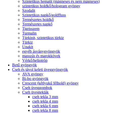
Szintetikus hematit (mágneses és nem mágneses)
szintetikus holdkő/hologram gyöngy
Szodalit
Szintetikus napkő/goldfluss
Természetes holdkő
Természetes napkő
Tigrisszem
Turmalin
Türkinit, szintetikus türkiz
Türkiz
Unakit
egyéb ásványgyöngyök
masszás és marokkövek
Vérkő/heliotróp
Betű gyöngyök
Cseh és távol keleti üveggyöngyök
AVA gyöngy
Bi-bo gyöngyök
Crescent (kétlyukú félhold) gyöngy
Cseh üveggombok
Cseh üvegteklák
cseh tekla 3 mm
cseh tekla 4 mm
cseh tekla 6 mm
cseh tekla 8 mm