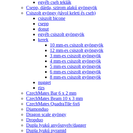
egyéb cseh teklák
Csepp, dárda, szirom alakú gyöngyök
Csiszolt gyöngy (távol keleti és cseh)
csiszolt bicone
csepp
donut
egyéb csiszolt gyöngyök
kerek
10 mm-es csiszolt gyöngyök
12 mm-es csiszolt gyöngyök
3 mm-es csiszolt gyöngyök
4 mm-es csiszolt gyöngyök
5 mm-es csiszolt gyöngyök
6 mm-es csiszolt gyöngyök
8 mm-es csiszolt gyöngyök
nugget
rizs
CzechMates Bar 6 x 2 mm
CzechMates Beam 10 x 3 mm
CzechMates QuadraTile 6x6
Diamonduo
Dragon scale gyöngy
Dropduo
Dupla lyukú anyósnyelv/dagger
Dupla lyukú pyramid