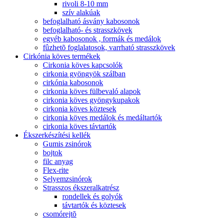
rivoli 8-10 mm
szív alakúak
befoglalható ásvány kabosonok
befoglalható- és strasszkövek
egyéb kabosonok , formák és medálok
fûzhetõ foglalatosok, varrható strasszkövek
Cirkónia köves termékek
Cirkonia köves kapcsolók
cirkonia gyöngyök szálban
cirkónia kabosonok
cirkonia köves fülbevaló alapok
cirkonia köves gyöngykupakok
cirkonia köves köztesek
cirkonia köves medálok és medáltartók
cirkonia köves távtartók
Ékszerkészítési kellék
Gumis zsinórok
bojtok
filc anyag
Flex-rite
Selyemzsinórok
Strasszos ékszeralkatrész
rondellek és golyók
távtartók és köztesek
csomórejtõ