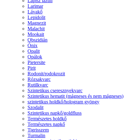
Lápisz lazuli
Larimar
Lávakő
Lepidolit
Magnezit
Malachit
Mookait
Obszidián
Ónix
Opalit
Opálok
Pietersite
Pirit
Rodonit/rodokrozit
Rózsakvarc
Rutilkvarc
Szintetikus cseresznyekvarc
Szintetikus hematit (mágneses és nem mágneses)
szintetikus holdkő/hologram gyöngy
Szodalit
Szintetikus napkő/goldfluss
Természetes holdkő
Természetes napkő
Tigrisszem
Turmalin