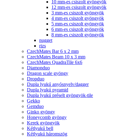
10 mm-es csiszolt gyöngyök
12 mm-es csiszolt gyöngyök
3 mm-es csiszolt gyöngyök
4 mm-es csiszolt gyöngyök
5 mm-es csiszolt gyöngyök
6 mm-es csiszolt gyöngyök
8 mm-es csiszolt gyöngyök
nugget
rizs
CzechMates Bar 6 x 2 mm
CzechMates Beam 10 x 3 mm
CzechMates QuadraTile 6x6
Diamonduo
Dragon scale gyöngy
Dropduo
Dupla lyukú anyósnyelv/dagger
Dupla lyukú pyramid
Dupla lyukú préselt gyöngyök-tile
Gekko
Gemduo
Ginko gyöngy
Honeycomb gyöngy
Kerek gyöngyök
Kétlyukú bell
Kétlyukú háromszög