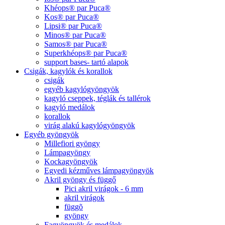
Khéops® par Puca®
Kos® par Puca®
Lipsi® par Puca®
Minos® par Puca®
Samos® par Puca®
Superkhéops® par Puca®
support bases- tartó alapok
Csigák, kagylók és korallok
csigák
egyéb kagylógyöngyök
kagyló cseppek, téglák és tallérok
kagyló medálok
korallok
virág alakú kagylógyöngyök
Egyéb gyöngyök
Millefiori gyöngy
Lámpagyöngy
Kockagyöngyök
Egyedi kézműves lámpagyöngyök
Akril gyöngy és függő
Pici akril virágok - 6 mm
akril virágok
függõ
gyöngy
Fagyöngyök és medálok