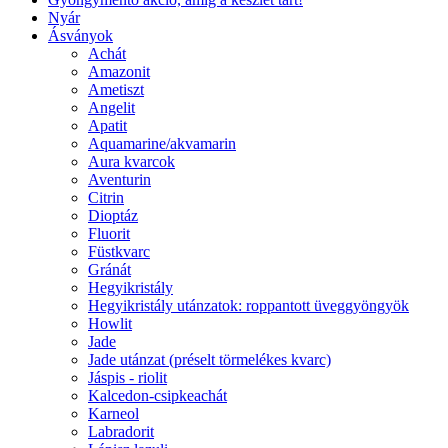
Nyár
Ásványok
Achát
Amazonit
Ametiszt
Angelit
Apatit
Aquamarine/akvamarin
Aura kvarcok
Aventurin
Citrin
Dioptáz
Fluorit
Füstkvarc
Gránát
Hegyikristály
Hegyikristály utánzatok: roppantott üveggyöngyök
Howlit
Jade
Jade utánzat (préselt törmelékes kvarc)
Jáspis - riolit
Kalcedon-csipkeachát
Karneol
Labradorit