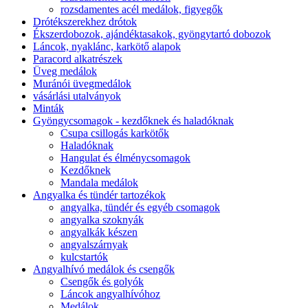
rozsdamentes acél medálok, figyegők
Drótékszerekhez drótok
Ékszerdobozok, ajándéktasakok, gyöngytartó dobozok
Láncok, nyaklánc, karkötő alapok
Paracord alkatrészek
Üveg medálok
Muránói üvegmedálok
vásárlási utalványok
Minták
Gyöngycsomagok - kezdőknek és haladóknak
Csupa csillogás karkötők
Haladóknak
Hangulat és élménycsomagok
Kezdőknek
Mandala medálok
Angyalka és tündér tartozékok
angyalka, tündér és egyéb csomagok
angyalka szoknyák
angyalkák készen
angyalszárnyak
kulcstartók
Angyalhívó medálok és csengők
Csengők és golyók
Láncok angyalhívóhoz
Medálok