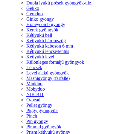
Dupla lyukú préselt gyöngyök-tile
Gekko
Gemduo
Ginko gyöngy
Honeycomb gyöngy
Kerek gyöngyök
Kétlyukú bell
Kétlyukú háromszög
Kétlyukú kaboson 6 mm
Kétlyukú lencse/lentils
Kétlyukú levél
Különleges formájú gyöngyök
Lencsék
Levél alakú gyöngyök
Masnigyöngy (farfalle)
Miniduo
Mobyduo
NIB-BIT
O-bead
Pellet gyöngy
Piggy gyöngyök
Pinch
Pip gyöngy
Piramid gyöngyök
Prism kétlyukú gyöngy