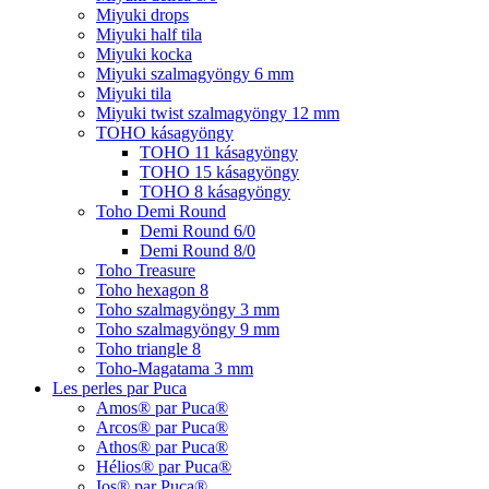
Miyuki drops
Miyuki half tila
Miyuki kocka
Miyuki szalmagyöngy 6 mm
Miyuki tila
Miyuki twist szalmagyöngy 12 mm
TOHO kásagyöngy
TOHO 11 kásagyöngy
TOHO 15 kásagyöngy
TOHO 8 kásagyöngy
Toho Demi Round
Demi Round 6/0
Demi Round 8/0
Toho Treasure
Toho hexagon 8
Toho szalmagyöngy 3 mm
Toho szalmagyöngy 9 mm
Toho triangle 8
Toho-Magatama 3 mm
Les perles par Puca
Amos® par Puca®
Arcos® par Puca®
Athos® par Puca®
Hélios® par Puca®
Ios® par Puca®