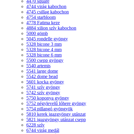
4470 square
4744 virág kabochon
4745 csillag kabochon
4754 starbloom
4778 Fatima keze
4884 xilion szív kabochon
5000 gömb
5045 rondelle gyöngy
5328 bicone 3 mm
5328 bicone 4 mm
5328 bicone 6 mm
5500 csepp gyöngy
5540 artemis
5541 large dome
5542 dome bead
5601 kocka gyöngy
5741 szív gyöngy
5742 szív gyöngy
5750 koponya gyöngy
5752 négylevelű lóhere gyöngy
5754 pillangó gyöngyök
5810 kerek igazgyöngy utánzat
5821 igazgyöngy utánzat csepp
6228 szív
6744 virág medál