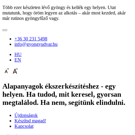
Több ezer készleten lévő gyöngy és kellék egy helyen. Utat
mutatunk, hogy öröm legyen az alkotás – akár most kezded, akár
már rutinos gyöngyfűző vagy.
+36 30 231 5498
info@gyongyudvar.hu
HU
EN
Alapanyagok ékszerkészítéshez - egy
helyen. Ha tudod, mit keresel, gyorsan
megtalálod. Ha nem, segítünk elindulni.
Újdonságok
Készítsd magad!
Kapcsolat