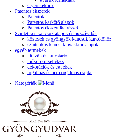
Gyerekeknek
Patentos ékszerek
Patentok
Patentos karkötő alapok
Patentos ékszeralkatrészek
Szintetikus kaucsuk alapok és hozzávalók
köztesek és gyöngyök kaucsuk karkötőhöz
szintetikus kaucsuk nyaklánc alapok
egyéb termékek
kitűzők és kulcstartók
műköröm kellékek
dekorációk és egyebek
rugalmas és nem rugalmas csipke
Kategóriák