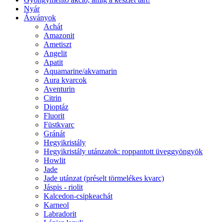
Nyár
Ásványok
Achát
Amazonit
Ametiszt
Angelit
Apatit
Aquamarine/akvamarin
Aura kvarcok
Aventurin
Citrin
Dioptáz
Fluorit
Füstkvarc
Gránát
Hegyikristály
Hegyikristály utánzatok: roppantott üveggyöngyök
Howlit
Jade
Jade utánzat (préselt törmelékes kvarc)
Jáspis - riolit
Kalcedon-csipkeachát
Karneol
Labradorit