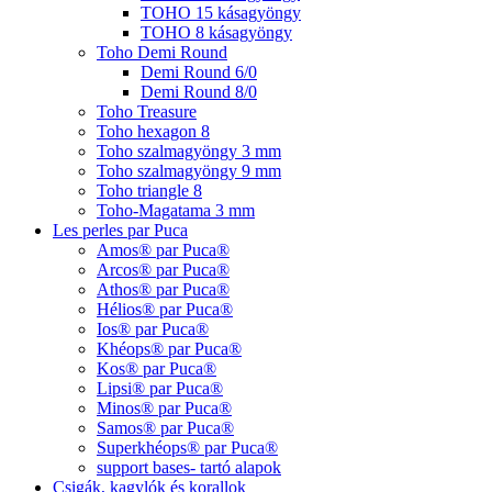
TOHO 15 kásagyöngy
TOHO 8 kásagyöngy
Toho Demi Round
Demi Round 6/0
Demi Round 8/0
Toho Treasure
Toho hexagon 8
Toho szalmagyöngy 3 mm
Toho szalmagyöngy 9 mm
Toho triangle 8
Toho-Magatama 3 mm
Les perles par Puca
Amos® par Puca®
Arcos® par Puca®
Athos® par Puca®
Hélios® par Puca®
Ios® par Puca®
Khéops® par Puca®
Kos® par Puca®
Lipsi® par Puca®
Minos® par Puca®
Samos® par Puca®
Superkhéops® par Puca®
support bases- tartó alapok
Csigák, kagylók és korallok