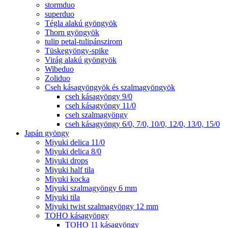
stormduo
superduo
Tégla alakú gyöngyök
Thorn gyöngyök
tulip petal-tulipánszirom
Tüskegyöngy-spike
Virág alakú gyöngyök
Wibeduo
Zoliduo
Cseh kásagyöngyök és szalmagyöngyök
cseh kásagyöngy 9/0
cseh kásagyöngy 11/0
cseh szalmagyöngy
cseh kásagyöngy 6/0, 7/0, 10/0, 12/0, 13/0, 15/0
Japán gyöngy
Miyuki delica 11/0
Miyuki delica 8/0
Miyuki drops
Miyuki half tila
Miyuki kocka
Miyuki szalmagyöngy 6 mm
Miyuki tila
Miyuki twist szalmagyöngy 12 mm
TOHO kásagyöngy
TOHO 11 kásagyöngy