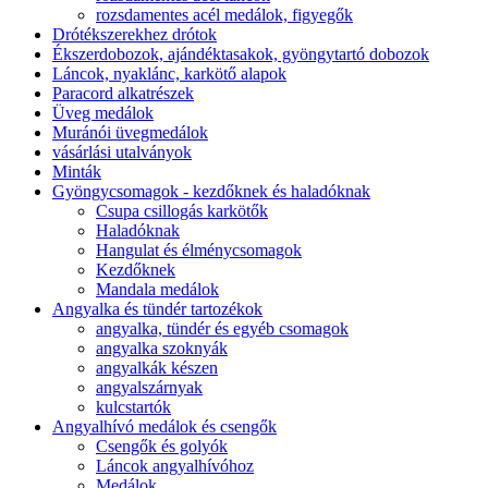
rozsdamentes acél medálok, figyegők
Drótékszerekhez drótok
Ékszerdobozok, ajándéktasakok, gyöngytartó dobozok
Láncok, nyaklánc, karkötő alapok
Paracord alkatrészek
Üveg medálok
Muránói üvegmedálok
vásárlási utalványok
Minták
Gyöngycsomagok - kezdőknek és haladóknak
Csupa csillogás karkötők
Haladóknak
Hangulat és élménycsomagok
Kezdőknek
Mandala medálok
Angyalka és tündér tartozékok
angyalka, tündér és egyéb csomagok
angyalka szoknyák
angyalkák készen
angyalszárnyak
kulcstartók
Angyalhívó medálok és csengők
Csengők és golyók
Láncok angyalhívóhoz
Medálok