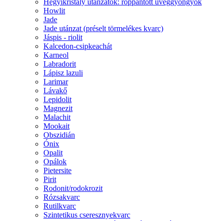
Hegyikristály utánzatok: roppantott üveggyöngyök
Howlit
Jade
Jade utánzat (préselt törmelékes kvarc)
Jáspis - riolit
Kalcedon-csipkeachát
Karneol
Labradorit
Lápisz lazuli
Larimar
Lávakő
Lepidolit
Magnezit
Malachit
Mookait
Obszidián
Ónix
Opalit
Opálok
Pietersite
Pirit
Rodonit/rodokrozit
Rózsakvarc
Rutilkvarc
Szintetikus cseresznyekvarc