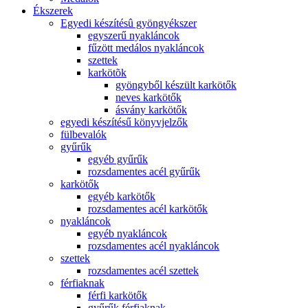
Ékszerek
Egyedi készítésû gyöngyékszer
egyszerű nyakláncok
fűzött medálos nyakláncok
szettek
karkötõk
gyöngyből készült karkötők
neves karkötők
ásvány karkötők
egyedi készítésű könyvjelzők
fülbevalók
gyűrűk
egyéb gyűrűk
rozsdamentes acél gyűrűk
karkötők
egyéb karkötők
rozsdamentes acél karkötők
nyakláncok
egyéb nyakláncok
rozsdamentes acél nyakláncok
szettek
rozsdamentes acél szettek
férfiaknak
férfi karkötők
gyűrűk férfiaknak