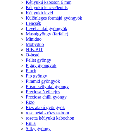
Kétlyukú kaboson 6 mm
Kétlyukú lencse/lentils
Kétlyukú levél
Különleges formájú gyöngyök
Lencsék
Levél alakú gyöngyök
Masnigyöngy (farfalle)
Miniduo
Mobyduo
NIB-BIT
O-bead
Pellet gyöngy
Piggy gyöngyök
Pinch
Pip gyöngy
Piramid gyöngyök
Prism kétlyukú gyöngy
Preciosa Nefelejcs
Preciosa chilli gyöngy
Rizo
Rizs alakú gyöngyök
rose petal - rózsaszirom
rosetta kétlyukú kabochon
Rulla
Silky gyöngy