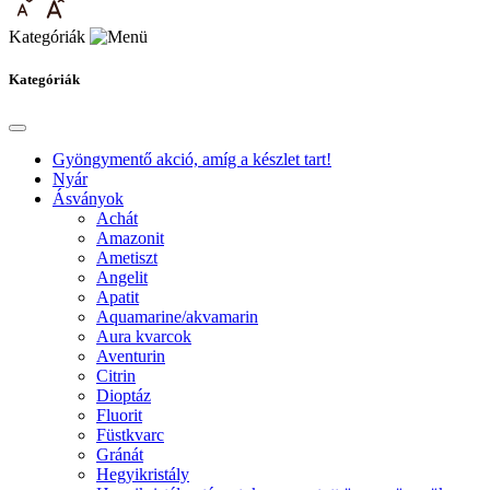
Kategóriák
Kategóriák
Gyöngymentő akció, amíg a készlet tart!
Nyár
Ásványok
Achát
Amazonit
Ametiszt
Angelit
Apatit
Aquamarine/akvamarin
Aura kvarcok
Aventurin
Citrin
Dioptáz
Fluorit
Füstkvarc
Gránát
Hegyikristály