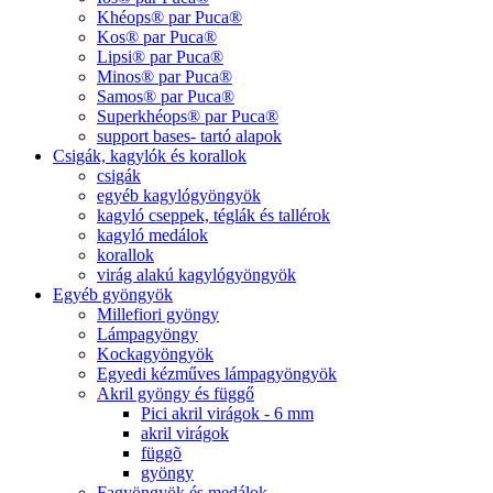
Khéops® par Puca®
Kos® par Puca®
Lipsi® par Puca®
Minos® par Puca®
Samos® par Puca®
Superkhéops® par Puca®
support bases- tartó alapok
Csigák, kagylók és korallok
csigák
egyéb kagylógyöngyök
kagyló cseppek, téglák és tallérok
kagyló medálok
korallok
virág alakú kagylógyöngyök
Egyéb gyöngyök
Millefiori gyöngy
Lámpagyöngy
Kockagyöngyök
Egyedi kézműves lámpagyöngyök
Akril gyöngy és függő
Pici akril virágok - 6 mm
akril virágok
függõ
gyöngy
Fagyöngyök és medálok