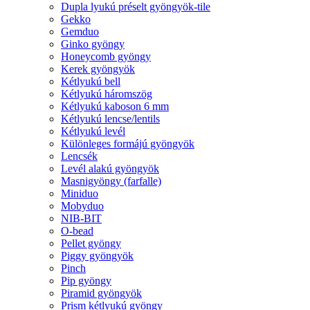
Dupla lyukú préselt gyöngyök-tile
Gekko
Gemduo
Ginko gyöngy
Honeycomb gyöngy
Kerek gyöngyök
Kétlyukú bell
Kétlyukú háromszög
Kétlyukú kaboson 6 mm
Kétlyukú lencse/lentils
Kétlyukú levél
Különleges formájú gyöngyök
Lencsék
Levél alakú gyöngyök
Masnigyöngy (farfalle)
Miniduo
Mobyduo
NIB-BIT
O-bead
Pellet gyöngy
Piggy gyöngyök
Pinch
Pip gyöngy
Piramid gyöngyök
Prism kétlyukú gyöngy