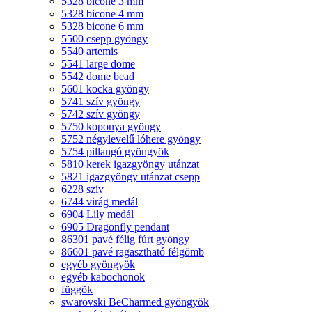
5328 bicone 3 mm
5328 bicone 4 mm
5328 bicone 6 mm
5500 csepp gyöngy
5540 artemis
5541 large dome
5542 dome bead
5601 kocka gyöngy
5741 szív gyöngy
5742 szív gyöngy
5750 koponya gyöngy
5752 négylevelű lóhere gyöngy
5754 pillangó gyöngyök
5810 kerek igazgyöngy utánzat
5821 igazgyöngy utánzat csepp
6228 szív
6744 virág medál
6904 Lily medál
6905 Dragonfly pendant
86301 pavé félig fúrt gyöngy
86601 pavé ragasztható félgömb
egyéb gyöngyök
egyéb kabochonok
függõk
swarovski BeCharmed gyöngyök