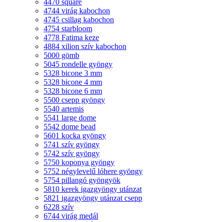
4470 square
4744 virág kabochon
4745 csillag kabochon
4754 starbloom
4778 Fatima keze
4884 xilion szív kabochon
5000 gömb
5045 rondelle gyöngy
5328 bicone 3 mm
5328 bicone 4 mm
5328 bicone 6 mm
5500 csepp gyöngy
5540 artemis
5541 large dome
5542 dome bead
5601 kocka gyöngy
5741 szív gyöngy
5742 szív gyöngy
5750 koponya gyöngy
5752 négylevelű lóhere gyöngy
5754 pillangó gyöngyök
5810 kerek igazgyöngy utánzat
5821 igazgyöngy utánzat csepp
6228 szív
6744 virág medál