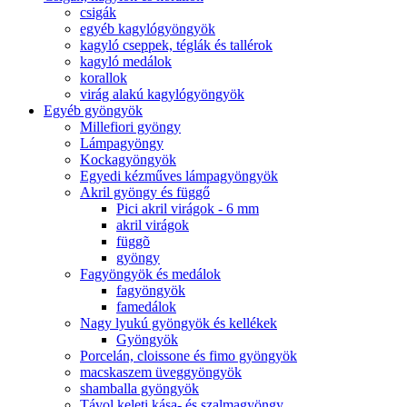
csigák
egyéb kagylógyöngyök
kagyló cseppek, téglák és tallérok
kagyló medálok
korallok
virág alakú kagylógyöngyök
Egyéb gyöngyök
Millefiori gyöngy
Lámpagyöngy
Kockagyöngyök
Egyedi kézműves lámpagyöngyök
Akril gyöngy és függő
Pici akril virágok - 6 mm
akril virágok
függõ
gyöngy
Fagyöngyök és medálok
fagyöngyök
famedálok
Nagy lyukú gyöngyök és kellékek
Gyöngyök
Porcelán, cloissone és fimo gyöngyök
macskaszem üveggyöngyök
shamballa gyöngyök
Távol keleti kása- és szalmagyöngy