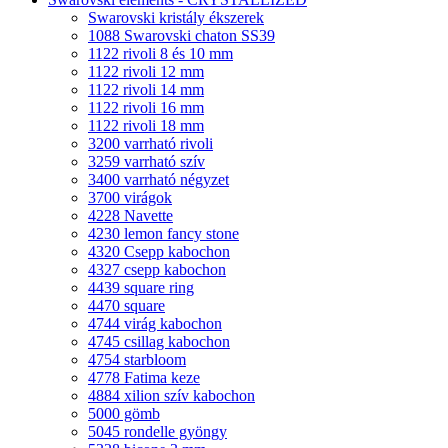
Swarovski kristály ékszerek
1088 Swarovski chaton SS39
1122 rivoli 8 és 10 mm
1122 rivoli 12 mm
1122 rivoli 14 mm
1122 rivoli 16 mm
1122 rivoli 18 mm
3200 varrható rivoli
3259 varrható szív
3400 varrható négyzet
3700 virágok
4228 Navette
4230 lemon fancy stone
4320 Csepp kabochon
4327 csepp kabochon
4439 square ring
4470 square
4744 virág kabochon
4745 csillag kabochon
4754 starbloom
4778 Fatima keze
4884 xilion szív kabochon
5000 gömb
5045 rondelle gyöngy