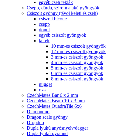
egyéb cseh teklák
Csepp, dárda, szirom alakú gyöngyök
Csiszolt gyöngy (távol keleti és cseh)
csiszolt bicone
csepp
donut
egyéb csiszolt gyöngyök
kerek
10 mm-es csiszolt gyöngyök
12 mm-es csiszolt gyöngyök
3 mm-es csiszolt gyöngyök
4 mm-es csiszolt gyöngyök
5 mm-es csiszolt gyöngyök
6 mm-es csiszolt gyöngyök
8 mm-es csiszolt gyöngyök
nugget
rizs
CzechMates Bar 6 x 2 mm
CzechMates Beam 10 x 3 mm
CzechMates QuadraTile 6x6
Diamonduo
Dragon scale gyöngy
Dropduo
Dupla lyukú anyósnyelv/dagger
Dupla lyukú pyramid