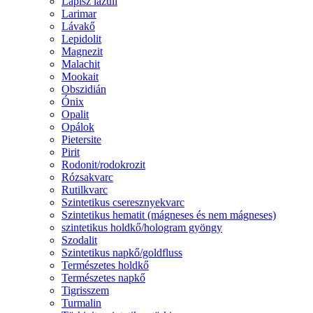
Lápisz lazuli
Larimar
Lávakő
Lepidolit
Magnezit
Malachit
Mookait
Obszidián
Ónix
Opalit
Opálok
Pietersite
Pirit
Rodonit/rodokrozit
Rózsakvarc
Rutilkvarc
Szintetikus cseresznyekvarc
Szintetikus hematit (mágneses és nem mágneses)
szintetikus holdkő/hologram gyöngy
Szodalit
Szintetikus napkő/goldfluss
Természetes holdkő
Természetes napkő
Tigrisszem
Turmalin