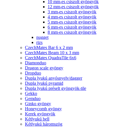
10 mm-es csiszolt gyöngyök
12 mm-es csiszolt gyöngyök
3 mm-es csiszolt gyöngyök
4 mm-es csiszolt gyöngyök
5 mm-es csiszolt gyöngyök
6 mm-es csiszolt gyöngyök
8 mm-es csiszolt gyöngyök
nugget
rizs
CzechMates Bar 6 x 2 mm
CzechMates Beam 10 x 3 mm
CzechMates QuadraTile 6x6
Diamonduo
Dragon scale gyöngy
Dropduo
Dupla lyukú anyósnyelv/dagger
Dupla lyukú pyramid
Dupla lyukú préselt gyöngyök-tile
Gekko
Gemduo
Ginko gyöngy
Honeycomb gyöngy
Kerek gyöngyök
Kétlyukú bell
Kétlyukú háromszög