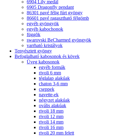
6904 Lily medál
6905 Dragonfly pendant
86301 pavé félig fúrt gyöngy
86601 pavé ragasztható félgömb
egyéb gyöngyök
egyéb kabochonok
függõk
swarovski BeCharmed gyöngyök
varrható kristályok
Tenyésztett gyöngy
Befoglalható kabosonok és kövek
Üveg kabosonok
egyéb formák
rivoli 6 mm
téglalap alakúak
chaton 3-6 mm
cseppek
navette-ek
négyzet alakúak
ovális alakúak
rivoli 18 mm
rivoli 12 mm
rivoli 14 mm
rivoli 16 mm
rivoli 20 mm felett