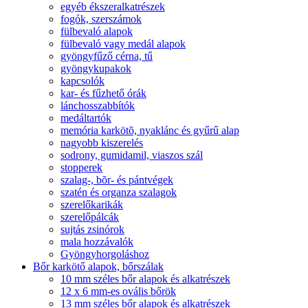
egyéb ékszeralkatrészek
fogók, szerszámok
fülbevaló alapok
fülbevaló vagy medál alapok
gyöngyfűző cérna, tű
gyöngykupakok
kapcsolók
kar- és fűzhető órák
lánchosszabbítók
medáltartók
memória karkötõ, nyaklánc és gyűrű alap
nagyobb kiszerelés
sodrony, gumidamil, viaszos szál
stopperek
szalag-, bõr- és pántvégek
szatén és organza szalagok
szerelőkarikák
szerelőpálcák
sujtás zsinórok
mala hozzávalók
Gyöngyhorgoláshoz
Bőr karkötő alapok, bőrszálak
10 mm széles bőr alapok és alkatrészek
12 x 6 mm-es ovális bőrök
13 mm széles bőr alapok és alkatrészek