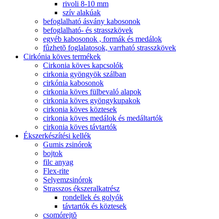
rivoli 8-10 mm
szív alakúak
befoglalható ásvány kabosonok
befoglalható- és strasszkövek
egyéb kabosonok , formák és medálok
fûzhetõ foglalatosok, varrható strasszkövek
Cirkónia köves termékek
Cirkonia köves kapcsolók
cirkonia gyöngyök szálban
cirkónia kabosonok
cirkonia köves fülbevaló alapok
cirkonia köves gyöngykupakok
cirkonia köves köztesek
cirkonia köves medálok és medáltartók
cirkonia köves távtartók
Ékszerkészítési kellék
Gumis zsinórok
bojtok
filc anyag
Flex-rite
Selyemzsinórok
Strasszos ékszeralkatrész
rondellek és golyók
távtartók és köztesek
csomórejtõ