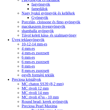
fagyöngyök
famedálok
Nagy lyukú gyöngyök és kellékek
Gyöngyök
Porcelán, cloissone és fimo gyöngyök
macskaszem üveggyöngyök
shamballa gyöngyök
Távol keleti kása- és szalmagyöngy
Üveg teklagyöngyök
10-12-14 mm-es
4 mm-es
4 mm-es zsorzsett
6 mm-es
6 mm-es zsorzsett
8 mm-es
8 mm-es zsorzsett
egyéb formájú teklák
Preciosa kristályok
MC chaton SS39 (8,2 mm)
MC rivoli 12 mm
MC rivoli 14 mm
MC rivoli 47ss - 10 mm
Round bead- kerek gyöngyök
Preciosa Pearl Maxima