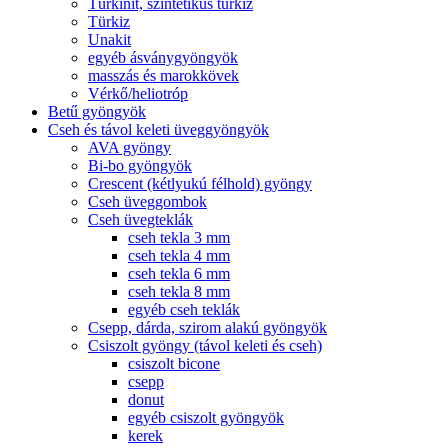
Türkinit, szintetikus türkiz
Türkiz
Unakit
egyéb ásványgyöngyök
masszás és marokkövek
Vérkő/heliotróp
Betű gyöngyök
Cseh és távol keleti üveggyöngyök
AVA gyöngy
Bi-bo gyöngyök
Crescent (kétlyukú félhold) gyöngy
Cseh üveggombok
Cseh üvegteklák
cseh tekla 3 mm
cseh tekla 4 mm
cseh tekla 6 mm
cseh tekla 8 mm
egyéb cseh teklák
Csepp, dárda, szirom alakú gyöngyök
Csiszolt gyöngy (távol keleti és cseh)
csiszolt bicone
csepp
donut
egyéb csiszolt gyöngyök
kerek