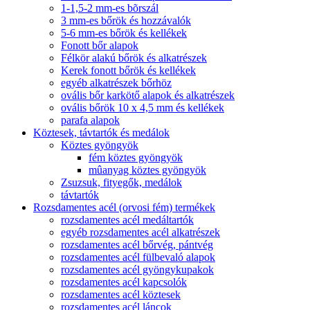
1-1,5-2 mm-es bõrszál
3 mm-es bőrök és hozzávalók
5-6 mm-es bőrök és kellékek
Fonott bőr alapok
Félkör alakú bőrök és alkatrészek
Kerek fonott bőrök és kellékek
egyéb alkatrészek bőrhöz
ovális bőr karkötő alapok és alkatrészek
ovális bőrök 10 x 4,5 mm és kellékek
parafa alapok
Köztesek, távtartók és medálok
Köztes gyöngyök
fém köztes gyöngyök
mûanyag köztes gyöngyök
Zsuzsuk, fityegők, medálok
távtartók
Rozsdamentes acél (orvosi fém) termékek
rozsdamentes acél medáltartók
egyéb rozsdamentes acél alkatrészek
rozsdamentes acél bőrvég, pántvég
rozsdamentes acél fülbevaló alapok
rozsdamentes acél gyöngykupakok
rozsdamentes acél kapcsolók
rozsdamentes acél köztesek
rozsdamentes acél láncok