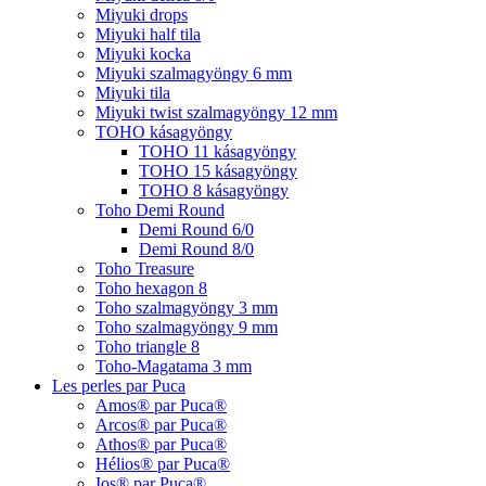
Miyuki drops
Miyuki half tila
Miyuki kocka
Miyuki szalmagyöngy 6 mm
Miyuki tila
Miyuki twist szalmagyöngy 12 mm
TOHO kásagyöngy
TOHO 11 kásagyöngy
TOHO 15 kásagyöngy
TOHO 8 kásagyöngy
Toho Demi Round
Demi Round 6/0
Demi Round 8/0
Toho Treasure
Toho hexagon 8
Toho szalmagyöngy 3 mm
Toho szalmagyöngy 9 mm
Toho triangle 8
Toho-Magatama 3 mm
Les perles par Puca
Amos® par Puca®
Arcos® par Puca®
Athos® par Puca®
Hélios® par Puca®
Ios® par Puca®