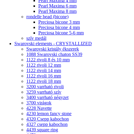
Pearl Maxima 4 mm
Pearl Maxima 6 mm
Pearl Maxima 8 mm
rondelle bead (bicone)
Preciosa bicone 3 mm
Preciosa bicone 4 mm
Preciosa bicone 5-6 mm
szív medál
Swarovski elements - CRYSTALLIZED
Swarovski kristály ékszerek
1088 Swarovski chaton SS39
1122 rivoli 8 és 10 mm
1122 rivoli 12 mm
1122 rivoli 14 mm
1122 rivoli 16 mm
1122 rivoli 18 mm
3200 varrható rivoli
3259 varrható szív
3400 varrható négyzet
3700 virágok
4228 Navette
4230 lemon fancy stone
4320 Csepp kabochon
4327 csepp kabochon
4439 square ring