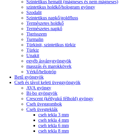
Szintetikus hematit (mágneses és nem mágneses)
szintetikus holdkő/hologram gyöngy
Szodalit
Szintetikus napkő/goldfluss
Természetes holdkő
Természetes napkő
Tigrisszem
Turmalin
Türkinit, szintetikus türkiz
Türkiz
Unakit
egyéb ásványgyöngyök
masszás és marokkövek
Vérkő/heliotróp
Betű gyöngyök
Cseh és távol keleti üveggyöngyök
AVA gyöngy
Bi-bo gyöngyök
Crescent (kétlyukú félhold) gyöngy
Cseh üveggombok
Cseh üvegteklák
cseh tekla 3 mm
cseh tekla 4 mm
cseh tekla 6 mm
cseh tekla 8 mm