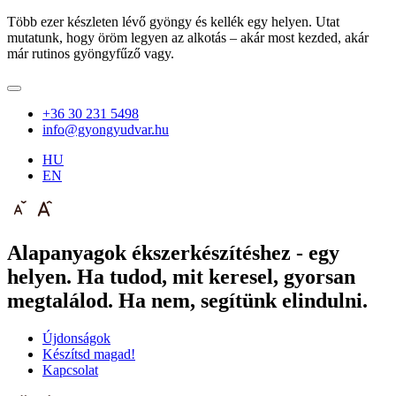
Több ezer készleten lévő gyöngy és kellék egy helyen. Utat
mutatunk, hogy öröm legyen az alkotás – akár most kezded, akár
már rutinos gyöngyfűző vagy.
+36 30 231 5498
info@gyongyudvar.hu
HU
EN
Alapanyagok ékszerkészítéshez - egy
helyen. Ha tudod, mit keresel, gyorsan
megtalálod. Ha nem, segítünk elindulni.
Újdonságok
Készítsd magad!
Kapcsolat