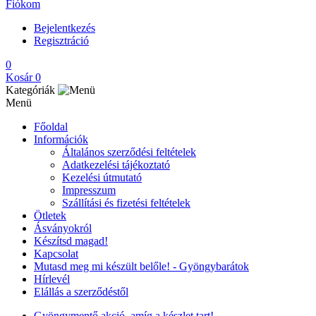
Fiókom
Bejelentkezés
Regisztráció
0
Kosár
0
Kategóriák
Menü
Főoldal
Információk
Általános szerződési feltételek
Adatkezelési tájékoztató
Kezelési útmutató
Impresszum
Szállítási és fizetési feltételek
Ötletek
Ásványokról
Készítsd magad!
Kapcsolat
Mutasd meg mi készült belőle! - Gyöngybarátok
Hírlevél
Elállás a szerződéstől
Gyöngymentő akció, amíg a készlet tart!