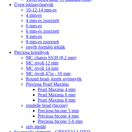
Üveg teklagyöngyök
10-12-14 mm-es
4 mm-es
4 mm-es zsorzsett
6 mm-es
6 mm-es zsorzsett
8 mm-es
8 mm-es zsorzsett
egyéb formájú teklák
Preciosa kristályok
MC chaton SS39 (8,2 mm)
MC rivoli 12 mm
MC rivoli 14 mm
MC rivoli 47ss - 10 mm
Round bead- kerek gyöngyök
Preciosa Pearl Maxima
Pearl Maxima 4 mm
Pearl Maxima 6 mm
Pearl Maxima 8 mm
rondelle bead (bicone)
Preciosa bicone 3 mm
Preciosa bicone 4 mm
Preciosa bicone 5-6 mm
szív medál
Swarovski elements - CRYSTALLIZED