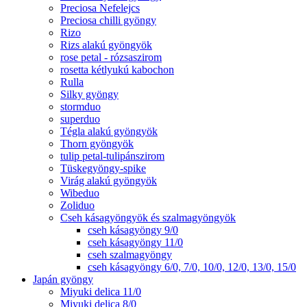
Preciosa Nefelejcs
Preciosa chilli gyöngy
Rizo
Rizs alakú gyöngyök
rose petal - rózsaszirom
rosetta kétlyukú kabochon
Rulla
Silky gyöngy
stormduo
superduo
Tégla alakú gyöngyök
Thorn gyöngyök
tulip petal-tulipánszirom
Tüskegyöngy-spike
Virág alakú gyöngyök
Wibeduo
Zoliduo
Cseh kásagyöngyök és szalmagyöngyök
cseh kásagyöngy 9/0
cseh kásagyöngy 11/0
cseh szalmagyöngy
cseh kásagyöngy 6/0, 7/0, 10/0, 12/0, 13/0, 15/0
Japán gyöngy
Miyuki delica 11/0
Miyuki delica 8/0