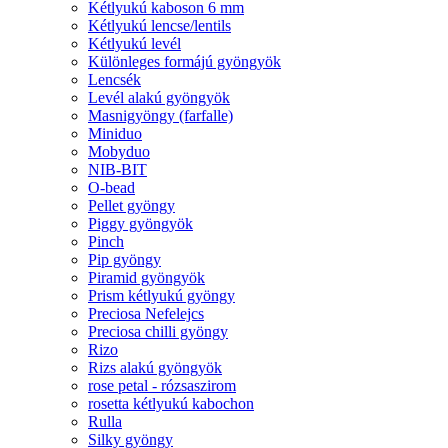
Kétlyukú kaboson 6 mm
Kétlyukú lencse/lentils
Kétlyukú levél
Különleges formájú gyöngyök
Lencsék
Levél alakú gyöngyök
Masnigyöngy (farfalle)
Miniduo
Mobyduo
NIB-BIT
O-bead
Pellet gyöngy
Piggy gyöngyök
Pinch
Pip gyöngy
Piramid gyöngyök
Prism kétlyukú gyöngy
Preciosa Nefelejcs
Preciosa chilli gyöngy
Rizo
Rizs alakú gyöngyök
rose petal - rózsaszirom
rosetta kétlyukú kabochon
Rulla
Silky gyöngy