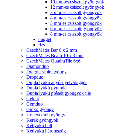
10 mm-es csiszolt gyöngyök
12 mm-es csiszolt gyöngyök
3 mm-es csiszolt gyöngyök
4 mm-es csiszolt gyöngyök
5 mm-es csiszolt gyöngyök
6 mm-es csiszolt gyöngyök
8 mm-es csiszolt gyöngyök
nugget
rizs
CzechMates Bar 6 x 2 mm
CzechMates Beam 10 x 3 mm
CzechMates QuadraTile 6x6
Diamonduo
Dragon scale gyöngy
Dropduo
Dupla lyukú anyósnyelv/dagger
Dupla lyukú pyramid
Dupla lyukú préselt gyöngyök-tile
Gekko
Gemduo
Ginko gyöngy
Honeycomb gyöngy
Kerek gyöngyök
Kétlyukú bell
Kétlyukú háromszög