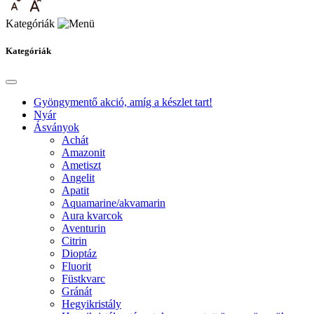
Kategóriák
Kategóriák
Gyöngymentő akció, amíg a készlet tart!
Nyár
Ásványok
Achát
Amazonit
Ametiszt
Angelit
Apatit
Aquamarine/akvamarin
Aura kvarcok
Aventurin
Citrin
Dioptáz
Fluorit
Füstkvarc
Gránát
Hegyikristály