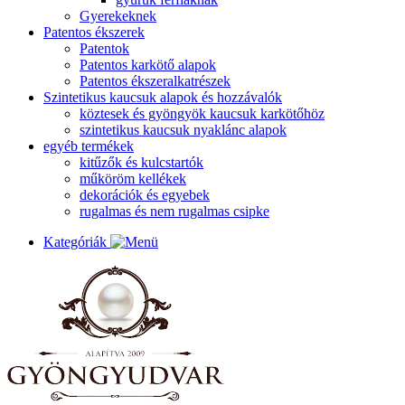
Gyerekeknek
Patentos ékszerek
Patentok
Patentos karkötő alapok
Patentos ékszeralkatrészek
Szintetikus kaucsuk alapok és hozzávalók
köztesek és gyöngyök kaucsuk karkötőhöz
szintetikus kaucsuk nyaklánc alapok
egyéb termékek
kitűzők és kulcstartók
műköröm kellékek
dekorációk és egyebek
rugalmas és nem rugalmas csipke
Kategóriák