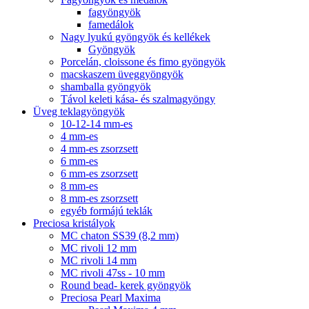
fagyöngyök
famedálok
Nagy lyukú gyöngyök és kellékek
Gyöngyök
Porcelán, cloissone és fimo gyöngyök
macskaszem üveggyöngyök
shamballa gyöngyök
Távol keleti kása- és szalmagyöngy
Üveg teklagyöngyök
10-12-14 mm-es
4 mm-es
4 mm-es zsorzsett
6 mm-es
6 mm-es zsorzsett
8 mm-es
8 mm-es zsorzsett
egyéb formájú teklák
Preciosa kristályok
MC chaton SS39 (8,2 mm)
MC rivoli 12 mm
MC rivoli 14 mm
MC rivoli 47ss - 10 mm
Round bead- kerek gyöngyök
Preciosa Pearl Maxima