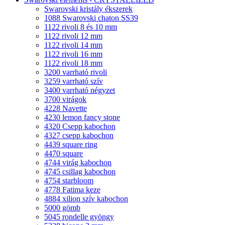
Swarovski kristály ékszerek
1088 Swarovski chaton SS39
1122 rivoli 8 és 10 mm
1122 rivoli 12 mm
1122 rivoli 14 mm
1122 rivoli 16 mm
1122 rivoli 18 mm
3200 varrható rivoli
3259 varrható szív
3400 varrható négyzet
3700 virágok
4228 Navette
4230 lemon fancy stone
4320 Csepp kabochon
4327 csepp kabochon
4439 square ring
4470 square
4744 virág kabochon
4745 csillag kabochon
4754 starbloom
4778 Fatima keze
4884 xilion szív kabochon
5000 gömb
5045 rondelle gyöngy