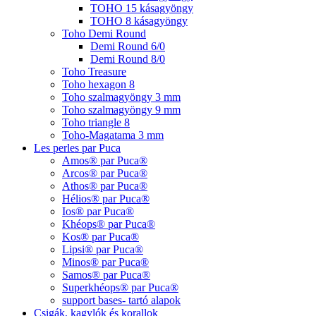
TOHO 15 kásagyöngy
TOHO 8 kásagyöngy
Toho Demi Round
Demi Round 6/0
Demi Round 8/0
Toho Treasure
Toho hexagon 8
Toho szalmagyöngy 3 mm
Toho szalmagyöngy 9 mm
Toho triangle 8
Toho-Magatama 3 mm
Les perles par Puca
Amos® par Puca®
Arcos® par Puca®
Athos® par Puca®
Hélios® par Puca®
Ios® par Puca®
Khéops® par Puca®
Kos® par Puca®
Lipsi® par Puca®
Minos® par Puca®
Samos® par Puca®
Superkhéops® par Puca®
support bases- tartó alapok
Csigák, kagylók és korallok