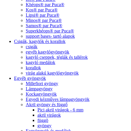
Khéops® par Puca®
Kos® par Puca®
Lipsi® par Puca®
Minos® par Puca®
Samos® par Puca®
Superkhéops® par Puca®
support bases- tartó alapok
Csigák, kagylók és korallok
csigák
egyéb kagylógyöngyök
kagyló cseppek, téglák és tallérok
kagyló medálok
korallok
virág alakú kagylógyöngyök
Egyéb gyöngyök
Millefiori gyöngy
Lámpagyöngy
Kockagyöngyök
Egyedi kézműves lámpagyöngyök
Akril gyöngy és függő
Pici akril virágok - 6 mm
akril virágok
függõ
gyöngy
Fagyöngyök és medálok