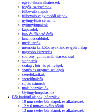
egyéb ékszeralkatrészek
fogók, szerszámok
fülbevaló alapok
fülbevaló vagy medál alapok
gyöngyfűző cérna, tű
gyöngykupakok
kapcsolók
kar- és fűzhető órák
lánchosszabbítók
medáltartók
memória karkötõ, nyaklánc és gyűrű alap
nagyobb kiszerelés
sodrony, gumidamil, viaszos szál
stopperek
szalag-, bõr- és pántvégek
szatén és organza szalagok
szerelőkarikák
szerelőpálcák
sujtás zsinórok
mala hozzávalók
Gyöngyhorgoláshoz
Bőr karkötő alapok, bőrszálak
10 mm széles bőr alapok és alkatrészek
12 x 6 mm-es ovális bőrök
13 mm széles bőr alapok és alkatrészek