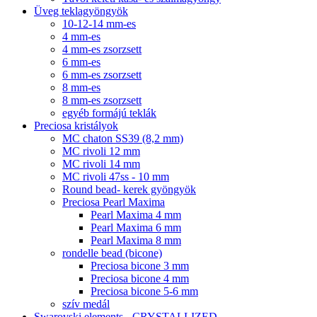
Üveg teklagyöngyök
10-12-14 mm-es
4 mm-es
4 mm-es zsorzsett
6 mm-es
6 mm-es zsorzsett
8 mm-es
8 mm-es zsorzsett
egyéb formájú teklák
Preciosa kristályok
MC chaton SS39 (8,2 mm)
MC rivoli 12 mm
MC rivoli 14 mm
MC rivoli 47ss - 10 mm
Round bead- kerek gyöngyök
Preciosa Pearl Maxima
Pearl Maxima 4 mm
Pearl Maxima 6 mm
Pearl Maxima 8 mm
rondelle bead (bicone)
Preciosa bicone 3 mm
Preciosa bicone 4 mm
Preciosa bicone 5-6 mm
szív medál
Swarovski elements - CRYSTALLIZED