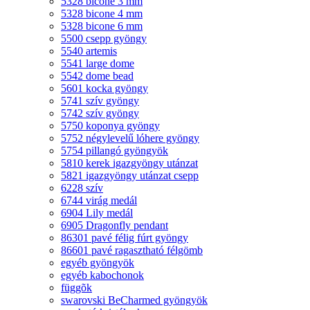
5328 bicone 3 mm
5328 bicone 4 mm
5328 bicone 6 mm
5500 csepp gyöngy
5540 artemis
5541 large dome
5542 dome bead
5601 kocka gyöngy
5741 szív gyöngy
5742 szív gyöngy
5750 koponya gyöngy
5752 négylevelű lóhere gyöngy
5754 pillangó gyöngyök
5810 kerek igazgyöngy utánzat
5821 igazgyöngy utánzat csepp
6228 szív
6744 virág medál
6904 Lily medál
6905 Dragonfly pendant
86301 pavé félig fúrt gyöngy
86601 pavé ragasztható félgömb
egyéb gyöngyök
egyéb kabochonok
függõk
swarovski BeCharmed gyöngyök