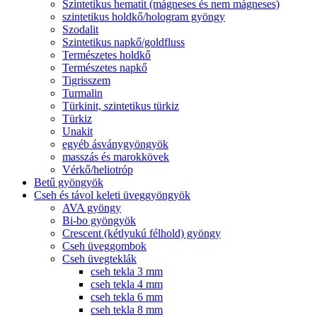
Szintetikus hematit (mágneses és nem mágneses)
szintetikus holdkő/hologram gyöngy
Szodalit
Szintetikus napkő/goldfluss
Természetes holdkő
Természetes napkő
Tigrisszem
Turmalin
Türkinit, szintetikus türkiz
Türkiz
Unakit
egyéb ásványgyöngyök
masszás és marokkövek
Vérkő/heliotróp
Betű gyöngyök
Cseh és távol keleti üveggyöngyök
AVA gyöngy
Bi-bo gyöngyök
Crescent (kétlyukú félhold) gyöngy
Cseh üveggombok
Cseh üvegteklák
cseh tekla 3 mm
cseh tekla 4 mm
cseh tekla 6 mm
cseh tekla 8 mm