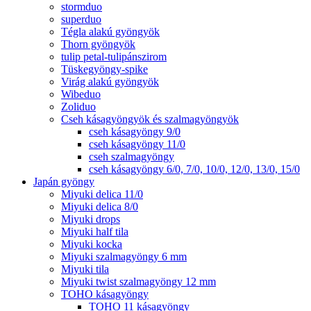
stormduo
superduo
Tégla alakú gyöngyök
Thorn gyöngyök
tulip petal-tulipánszirom
Tüskegyöngy-spike
Virág alakú gyöngyök
Wibeduo
Zoliduo
Cseh kásagyöngyök és szalmagyöngyök
cseh kásagyöngy 9/0
cseh kásagyöngy 11/0
cseh szalmagyöngy
cseh kásagyöngy 6/0, 7/0, 10/0, 12/0, 13/0, 15/0
Japán gyöngy
Miyuki delica 11/0
Miyuki delica 8/0
Miyuki drops
Miyuki half tila
Miyuki kocka
Miyuki szalmagyöngy 6 mm
Miyuki tila
Miyuki twist szalmagyöngy 12 mm
TOHO kásagyöngy
TOHO 11 kásagyöngy