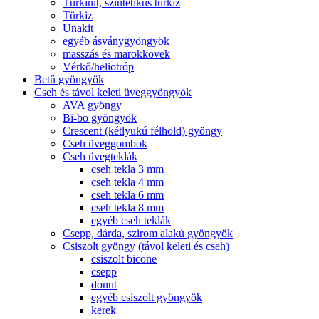
Türkinit, szintetikus türkiz
Türkiz
Unakit
egyéb ásványgyöngyök
masszás és marokkövek
Vérkő/heliotróp
Betű gyöngyök
Cseh és távol keleti üveggyöngyök
AVA gyöngy
Bi-bo gyöngyök
Crescent (kétlyukú félhold) gyöngy
Cseh üveggombok
Cseh üvegteklák
cseh tekla 3 mm
cseh tekla 4 mm
cseh tekla 6 mm
cseh tekla 8 mm
egyéb cseh teklák
Csepp, dárda, szirom alakú gyöngyök
Csiszolt gyöngy (távol keleti és cseh)
csiszolt bicone
csepp
donut
egyéb csiszolt gyöngyök
kerek