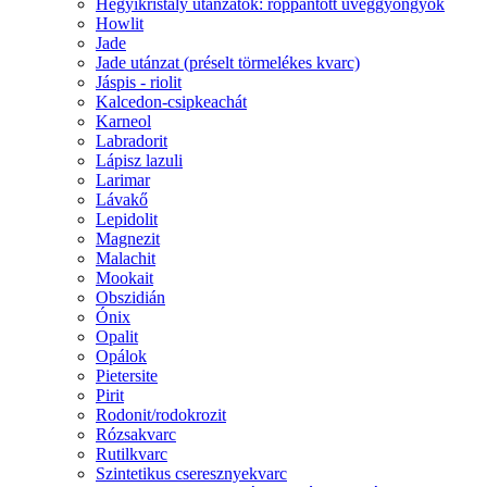
Hegyikristály utánzatok: roppantott üveggyöngyök
Howlit
Jade
Jade utánzat (préselt törmelékes kvarc)
Jáspis - riolit
Kalcedon-csipkeachát
Karneol
Labradorit
Lápisz lazuli
Larimar
Lávakő
Lepidolit
Magnezit
Malachit
Mookait
Obszidián
Ónix
Opalit
Opálok
Pietersite
Pirit
Rodonit/rodokrozit
Rózsakvarc
Rutilkvarc
Szintetikus cseresznyekvarc