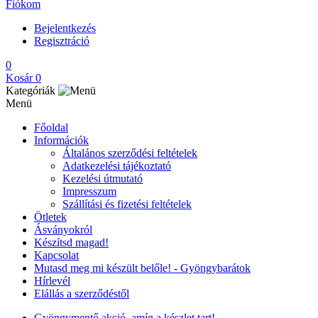
Fiókom
Bejelentkezés
Regisztráció
0
Kosár
0
Kategóriák
Menü
Főoldal
Információk
Általános szerződési feltételek
Adatkezelési tájékoztató
Kezelési útmutató
Impresszum
Szállítási és fizetési feltételek
Ötletek
Ásványokról
Készítsd magad!
Kapcsolat
Mutasd meg mi készült belőle! - Gyöngybarátok
Hírlevél
Elállás a szerződéstől
Gyöngymentő akció, amíg a készlet tart!