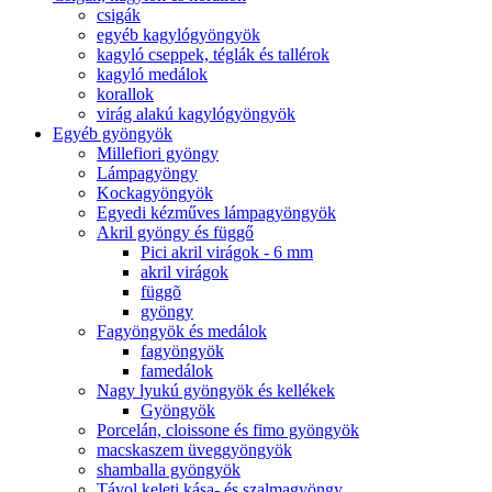
csigák
egyéb kagylógyöngyök
kagyló cseppek, téglák és tallérok
kagyló medálok
korallok
virág alakú kagylógyöngyök
Egyéb gyöngyök
Millefiori gyöngy
Lámpagyöngy
Kockagyöngyök
Egyedi kézműves lámpagyöngyök
Akril gyöngy és függő
Pici akril virágok - 6 mm
akril virágok
függõ
gyöngy
Fagyöngyök és medálok
fagyöngyök
famedálok
Nagy lyukú gyöngyök és kellékek
Gyöngyök
Porcelán, cloissone és fimo gyöngyök
macskaszem üveggyöngyök
shamballa gyöngyök
Távol keleti kása- és szalmagyöngy