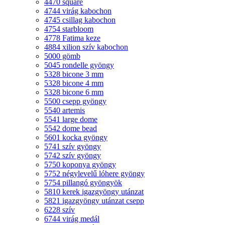
4470 square
4744 virág kabochon
4745 csillag kabochon
4754 starbloom
4778 Fatima keze
4884 xilion szív kabochon
5000 gömb
5045 rondelle gyöngy
5328 bicone 3 mm
5328 bicone 4 mm
5328 bicone 6 mm
5500 csepp gyöngy
5540 artemis
5541 large dome
5542 dome bead
5601 kocka gyöngy
5741 szív gyöngy
5742 szív gyöngy
5750 koponya gyöngy
5752 négylevelű lóhere gyöngy
5754 pillangó gyöngyök
5810 kerek igazgyöngy utánzat
5821 igazgyöngy utánzat csepp
6228 szív
6744 virág medál