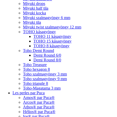
Miyuki drops
Miyuki half tila
Miyuki kocka
Miyuki szalmagyöngy 6 mm
Miyuki tila
Miyuki twist szalmagyöngy 12 mm
TOHO kásagyöngy
TOHO 11 kásagyöngy
TOHO 15 kásagyöngy
TOHO 8 kásagyöngy
Toho Demi Round
Demi Round 6/0
Demi Round 8/0
Toho Treasure
Toho hexagon 8
Toho szalmagyöngy 3 mm
Toho szalmagyöngy 9 mm
Toho triangle 8
Toho-Magatama 3 mm
Les perles par Puca
Amos® par Puca®
Arcos® par Puca®
Athos® par Puca®
Hélios® par Puca®
Ios® par Puca®