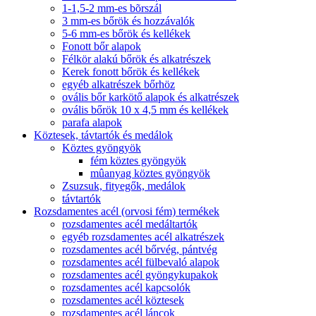
1-1,5-2 mm-es bõrszál
3 mm-es bőrök és hozzávalók
5-6 mm-es bőrök és kellékek
Fonott bőr alapok
Félkör alakú bőrök és alkatrészek
Kerek fonott bőrök és kellékek
egyéb alkatrészek bőrhöz
ovális bőr karkötő alapok és alkatrészek
ovális bőrök 10 x 4,5 mm és kellékek
parafa alapok
Köztesek, távtartók és medálok
Köztes gyöngyök
fém köztes gyöngyök
mûanyag köztes gyöngyök
Zsuzsuk, fityegők, medálok
távtartók
Rozsdamentes acél (orvosi fém) termékek
rozsdamentes acél medáltartók
egyéb rozsdamentes acél alkatrészek
rozsdamentes acél bőrvég, pántvég
rozsdamentes acél fülbevaló alapok
rozsdamentes acél gyöngykupakok
rozsdamentes acél kapcsolók
rozsdamentes acél köztesek
rozsdamentes acél láncok