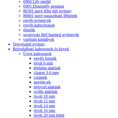
6904 Lily medál
6905 Dragonfly pendant
86301 pavé félig fúrt gyöngy
86601 pavé ragasztható félgömb
egyéb gyöngyök
egyéb kabochonok
függõk
swarovski BeCharmed gyöngyök
varrható kristályok
Tenyésztett gyöngy
Befoglalható kabosonok és kövek
Üveg kabosonok
egyéb formák
rivoli 6 mm
téglalap alakúak
chaton 3-6 mm
cseppek
navette-ek
négyzet alakúak
ovális alakúak
rivoli 18 mm
rivoli 12 mm
rivoli 14 mm
rivoli 16 mm
rivoli 20 mm felett