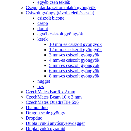
egyéb cseh teklák
Csepp, dárda, szirom alakú gyöngyök
Csiszolt gyöngy (távol keleti és cseh)
csiszolt bicone
csepp
donut
egyéb csiszolt gyöngyök
kerek
10 mm-es csiszolt gyöngyök
12 mm-es csiszolt gyöngyök
3 mm-es csiszolt gyöngyök
4 mm-es csiszolt gyöngyök
5 mm-es csiszolt gyöngyök
6 mm-es csiszolt gyöngyök
8 mm-es csiszolt gyöngyök
nugget
rizs
CzechMates Bar 6 x 2 mm
CzechMates Beam 10 x 3 mm
CzechMates QuadraTile 6x6
Diamonduo
Dragon scale gyöngy
Dropduo
Dupla lyukú anyósnyelv/dagger
Dupla lyukú pyramid