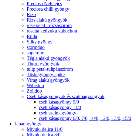
Preciosa Nefelejcs
Preciosa chilli gyöngy
Rizo
Rizs alakú gyöngyök
rose petal - rózsaszirom
rosetta kétlyukú kabochon
Rulla
Silky gyöngy
stormduo
superduo
Tégla alakú gyöngyök
Thorn gyöngyök
tulip petal-tulipánszirom
Tüskegyöngy-spike
Virág alakú gyöngyök
Wibeduo
Zoliduo
Cseh kásagyöngyök és szalmagyöngyök
cseh kásagyöngy 9/0
cseh kásagyöngy 11/0
cseh szalmagyöngy
cseh kásagyöngy 6/0, 7/0, 10/0, 12/0, 13/0, 15/0
Japán gyöngy
Miyuki delica 11/0
Miyuki delica 8/0