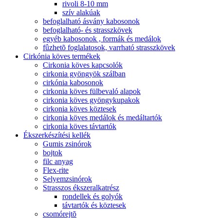
rivoli 8-10 mm
szív alakúak
befoglalható ásvány kabosonok
befoglalható- és strasszkövek
egyéb kabosonok , formák és medálok
fûzhetõ foglalatosok, varrható strasszkövek
Cirkónia köves termékek
Cirkonia köves kapcsolók
cirkonia gyöngyök szálban
cirkónia kabosonok
cirkonia köves fülbevaló alapok
cirkonia köves gyöngykupakok
cirkonia köves köztesek
cirkonia köves medálok és medáltartók
cirkonia köves távtartók
Ékszerkészítési kellék
Gumis zsinórok
bojtok
filc anyag
Flex-rite
Selyemzsinórok
Strasszos ékszeralkatrész
rondellek és golyók
távtartók és köztesek
csomórejtõ