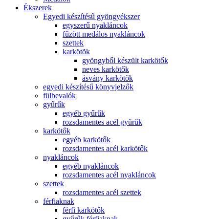
Ékszerek
Egyedi készítésû gyöngyékszer
egyszerű nyakláncok
fűzött medálos nyakláncok
szettek
karkötõk
gyöngyből készült karkötők
neves karkötők
ásvány karkötők
egyedi készítésű könyvjelzők
fülbevalók
gyűrűk
egyéb gyűrűk
rozsdamentes acél gyűrűk
karkötők
egyéb karkötők
rozsdamentes acél karkötők
nyakláncok
egyéb nyakláncok
rozsdamentes acél nyakláncok
szettek
rozsdamentes acél szettek
férfiaknak
férfi karkötők
gyűrűk férfiaknak