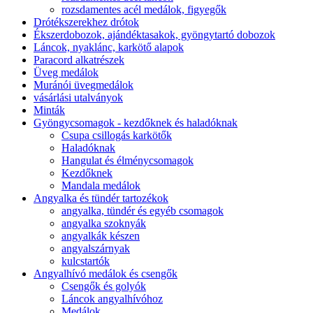
rozsdamentes acél medálok, figyegők
Drótékszerekhez drótok
Ékszerdobozok, ajándéktasakok, gyöngytartó dobozok
Láncok, nyaklánc, karkötő alapok
Paracord alkatrészek
Üveg medálok
Muránói üvegmedálok
vásárlási utalványok
Minták
Gyöngycsomagok - kezdőknek és haladóknak
Csupa csillogás karkötők
Haladóknak
Hangulat és élménycsomagok
Kezdőknek
Mandala medálok
Angyalka és tündér tartozékok
angyalka, tündér és egyéb csomagok
angyalka szoknyák
angyalkák készen
angyalszárnyak
kulcstartók
Angyalhívó medálok és csengők
Csengők és golyók
Láncok angyalhívóhoz
Medálok