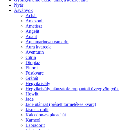
Nyár
Ásványok
Achát
Amazonit
Ametiszt
Angelit
Apatit
Aquamarine/akvamarin
Aura kvarcok
Aventurin
Citrin
Dioptáz
Fluorit
Füstkvarc
Gránát
Hegyikristály
Hegyikristály utánzatok: roppantott üveggyöngyök
Howlit
Jade
Jade utánzat (préselt törmelékes kvarc)
Jáspis - riolit
Kalcedon-csipkeachát
Karneol
Labradorit