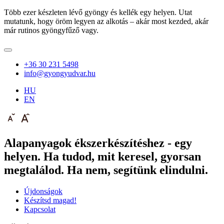
Több ezer készleten lévő gyöngy és kellék egy helyen. Utat
mutatunk, hogy öröm legyen az alkotás – akár most kezded, akár
már rutinos gyöngyfűző vagy.
+36 30 231 5498
info@gyongyudvar.hu
HU
EN
Alapanyagok ékszerkészítéshez - egy
helyen. Ha tudod, mit keresel, gyorsan
megtalálod. Ha nem, segítünk elindulni.
Újdonságok
Készítsd magad!
Kapcsolat