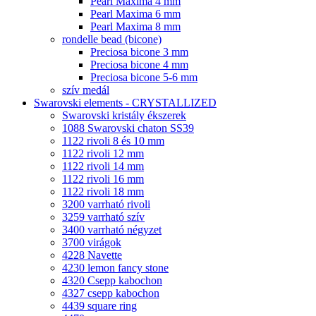
Pearl Maxima 4 mm
Pearl Maxima 6 mm
Pearl Maxima 8 mm
rondelle bead (bicone)
Preciosa bicone 3 mm
Preciosa bicone 4 mm
Preciosa bicone 5-6 mm
szív medál
Swarovski elements - CRYSTALLIZED
Swarovski kristály ékszerek
1088 Swarovski chaton SS39
1122 rivoli 8 és 10 mm
1122 rivoli 12 mm
1122 rivoli 14 mm
1122 rivoli 16 mm
1122 rivoli 18 mm
3200 varrható rivoli
3259 varrható szív
3400 varrható négyzet
3700 virágok
4228 Navette
4230 lemon fancy stone
4320 Csepp kabochon
4327 csepp kabochon
4439 square ring