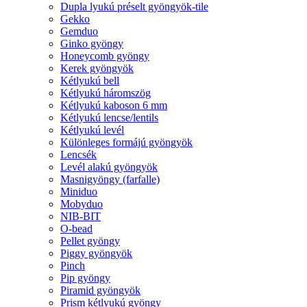
Dupla lyukú préselt gyöngyök-tile
Gekko
Gemduo
Ginko gyöngy
Honeycomb gyöngy
Kerek gyöngyök
Kétlyukú bell
Kétlyukú háromszög
Kétlyukú kaboson 6 mm
Kétlyukú lencse/lentils
Kétlyukú levél
Különleges formájú gyöngyök
Lencsék
Levél alakú gyöngyök
Masnigyöngy (farfalle)
Miniduo
Mobyduo
NIB-BIT
O-bead
Pellet gyöngy
Piggy gyöngyök
Pinch
Pip gyöngy
Piramid gyöngyök
Prism kétlyukú gyöngy