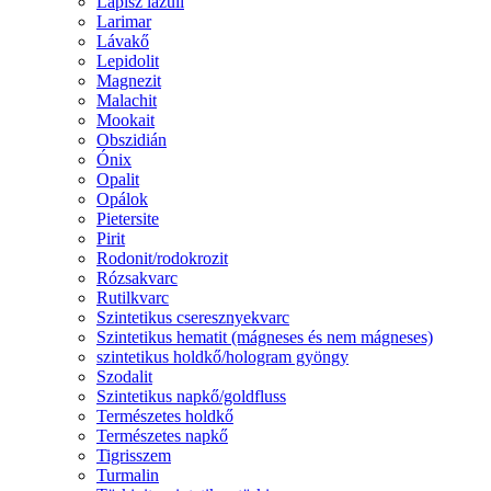
Lápisz lazuli
Larimar
Lávakő
Lepidolit
Magnezit
Malachit
Mookait
Obszidián
Ónix
Opalit
Opálok
Pietersite
Pirit
Rodonit/rodokrozit
Rózsakvarc
Rutilkvarc
Szintetikus cseresznyekvarc
Szintetikus hematit (mágneses és nem mágneses)
szintetikus holdkő/hologram gyöngy
Szodalit
Szintetikus napkő/goldfluss
Természetes holdkő
Természetes napkő
Tigrisszem
Turmalin