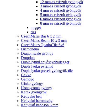
12 mm-es csiszolt gyöngyök
3 mm-es csiszolt gyöngyök
4 mm-es csiszolt gyöngyök
5 mm-es csiszolt gyöngyök
6 mm-es csiszolt gyöngyök
8 mm-es csiszolt gyöngyök
nugget
rizs
CzechMates Bar 6 x 2 mm
CzechMates Beam 10 x 3 mm
CzechMates QuadraTile 6x6
Diamonduo
Dragon scale gyöngy
Dropduo
Dupla lyukú anyósnyelv/dagger
Dupla lyukú pyramid
Dupla lyukú préselt gyöngyök-tile
Gekko
Gemduo
Ginko gyöngy
Honeycomb gyöngy
Kerek gyöngyök
Kétlyukú bell
Kétlyukú háromszög
Kétlyukú kaboson 6 mm