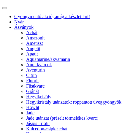
Gyöngymentő akció, amíg a készlet tart!
Nyár
Ásványok
Achát
Amazonit
Ametiszt
Angelit
Apatit
Aquamarine/akvamarin
Aura kvarcok
Aventurin
Citrin
Fluorit
Füstkvarc
Gránát
Hegyikristály
Hegyikristály utánzatok: roppantott üveggyöngyök
Howlit
Jade
Jade utánzat (préselt törmelékes kvarc)
Jáspis - riolit
Kalcedon-csipkeachát