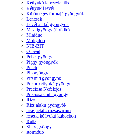
Kétlyukú lencse/lentils
Kétlyukú levél
Különleges formájú gyöngyök
Lencsék
Levél alakú gyöngyök
Masnigyöngy (farfalle)
Miniduo
Mobyduo
NIB-BIT
O-bead
Pellet gyöngy
Piggy gyöngyök
Pinch
Pip gyöngy
Piramid gyöngyök
Prism kétlyukú gyöngy
Preciosa Nefelejcs
Preciosa chilli gyöngy
Rizo
Rizs alakú gyöngyök
rose petal - rózsaszirom
rosetta kétlyukú kabochon
Rulla
Silky gyöngy
stormduo