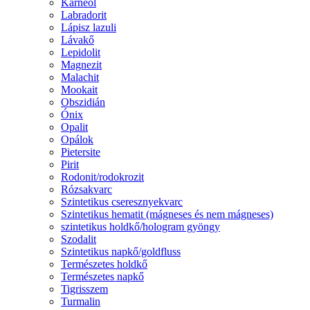
Karneol
Labradorit
Lápisz lazuli
Lávakő
Lepidolit
Magnezit
Malachit
Mookait
Obszidián
Ónix
Opalit
Opálok
Pietersite
Pirit
Rodonit/rodokrozit
Rózsakvarc
Szintetikus cseresznyekvarc
Szintetikus hematit (mágneses és nem mágneses)
szintetikus holdkő/hologram gyöngy
Szodalit
Szintetikus napkő/goldfluss
Természetes holdkő
Természetes napkő
Tigrisszem
Turmalin