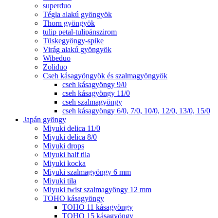
superduo
Tégla alakú gyöngyök
Thorn gyöngyök
tulip petal-tulipánszirom
Tüskegyöngy-spike
Virág alakú gyöngyök
Wibeduo
Zoliduo
Cseh kásagyöngyök és szalmagyöngyök
cseh kásagyöngy 9/0
cseh kásagyöngy 11/0
cseh szalmagyöngy
cseh kásagyöngy 6/0, 7/0, 10/0, 12/0, 13/0, 15/0
Japán gyöngy
Miyuki delica 11/0
Miyuki delica 8/0
Miyuki drops
Miyuki half tila
Miyuki kocka
Miyuki szalmagyöngy 6 mm
Miyuki tila
Miyuki twist szalmagyöngy 12 mm
TOHO kásagyöngy
TOHO 11 kásagyöngy
TOHO 15 kásagyöngy