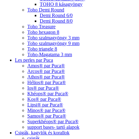
TOHO 8 kásagyöngy
Toho Demi Round
Demi Round 6/0
Demi Round 8/0
Toho Treasure
Toho hexagon 8
Toho szalmagyöngy 3 mm
Toho szalmagyöngy 9 mm
Toho triangle 8
Toho-Magatama 3 mm
Les perles par Puca
Amos® par Puca®
Arcos® par Puca®
Athos® par Puca®
Hélios® par Puca®
Ios® par Puca®
Khéops® par Puca®
Kos® par Puca®
Lipsi® par Puca®
Minos® par Puca®
Samos® par Puca®
Superkhéops® par Puca®
support bases- tartó alapok
Csigák, kagylók és korallok
csigák