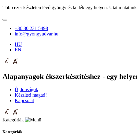
Több ezer készleten lévő gyöngy és kellék egy helyen. Utat mutatunk
+36 30 231 5498
info@gyongyudvar.hu
HU
EN
Alapanyagok ékszerkészítéshez - egy helyen
Újdonságok
Készítsd magad!
Kapcsolat
Kategóriák
Kategóriák