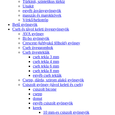
Türkinit, szintetikus türkiz
Unakit
egyéb ásványgyöngyök
masszás és marokkövek
Vérkő/heliotróp
Betű gyöngyök
Cseh és távol keleti üveggyöngyök
AVA gyöngy
Bi-bo gyöngyök
Crescent (kétlyukú félhold) gyöngy
Cseh üveggombok
Cseh üvegteklák
cseh tekla 3 mm
cseh tekla 4 mm
cseh tekla 6 mm
cseh tekla 8 mm
egyéb cseh teklák
Csepp, dárda, szirom alakú gyöngyök
Csiszolt gyöngy (távol keleti és cseh)
csiszolt bicone
csepp
donut
egyéb csiszolt gyöngyök
kerek
10 mm-es csiszolt gyöngyök