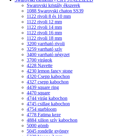
Swarovski kristály ékszerek
1088 Swarovski chaton SS39
1122 rivoli 8 és 10 mm
1122 rivoli 12 mm
1122 rivoli 14 mm
1122 rivoli 16 mm
1122 rivoli 18 mm
3200 varrható rivoli
3259 varrható szív
3400 varrható négyzet
3700 virágok
4228 Navette
4230 lemon fancy stone
4320 Csepp kabochon
4327 csepp kabochon
4439 square ring
4470 square
4744 virág kabochon
4745 csillag kabochon
4754 starbloom
4778 Fatima keze
4884 xilion szív kabochon
5000 gömb
5045 rondelle gyöngy