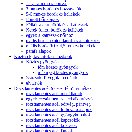
1-1,5-2 mm-es bõrszál
3 mm-es bőrök és hozzávalók
5-6 mm-es bőrök és kellékek
Fonott bőr alapok
Félkör alakú bőrök és alkatrészek
Kerek fonott bőrök és kellékek
egyéb alkatrészek bőrhöz
ovális bőr karkötő alapok és alkatrészek
ovális bőrök 10 x 4,5 mm és kellékek
parafa alapok
Köztesek, távtartók és medálok
Köztes gyöngyök
fém köztes gyöngyök
mûanyag köztes gyöngyök
Zsuzsuk, fityegők, medálok
távtartók
Rozsdamentes acél (orvosi fém) termékek
rozsdamentes acél medáltartók
egyéb rozsdamentes acél alkatrészek
rozsdamentes acél bőrvég, pántvég
rozsdamentes acél fülbevaló alapok
rozsdamentes acél gyöngykupakok
rozsdamentes acél kapcsolók
rozsdamentes acél köztesek
rozsdamentes acél láncok