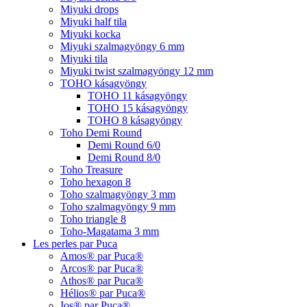
Miyuki drops
Miyuki half tila
Miyuki kocka
Miyuki szalmagyöngy 6 mm
Miyuki tila
Miyuki twist szalmagyöngy 12 mm
TOHO kásagyöngy
TOHO 11 kásagyöngy
TOHO 15 kásagyöngy
TOHO 8 kásagyöngy
Toho Demi Round
Demi Round 6/0
Demi Round 8/0
Toho Treasure
Toho hexagon 8
Toho szalmagyöngy 3 mm
Toho szalmagyöngy 9 mm
Toho triangle 8
Toho-Magatama 3 mm
Les perles par Puca
Amos® par Puca®
Arcos® par Puca®
Athos® par Puca®
Hélios® par Puca®
Ios® par Puca®