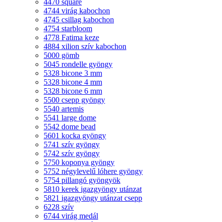
4470 square
4744 virág kabochon
4745 csillag kabochon
4754 starbloom
4778 Fatima keze
4884 xilion szív kabochon
5000 gömb
5045 rondelle gyöngy
5328 bicone 3 mm
5328 bicone 4 mm
5328 bicone 6 mm
5500 csepp gyöngy
5540 artemis
5541 large dome
5542 dome bead
5601 kocka gyöngy
5741 szív gyöngy
5742 szív gyöngy
5750 koponya gyöngy
5752 négylevelű lóhere gyöngy
5754 pillangó gyöngyök
5810 kerek igazgyöngy utánzat
5821 igazgyöngy utánzat csepp
6228 szív
6744 virág medál