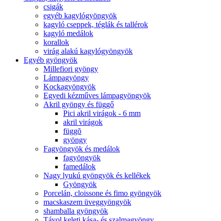
csigák
egyéb kagylógyöngyök
kagyló cseppek, téglák és tallérok
kagyló medálok
korallok
virág alakú kagylógyöngyök
Egyéb gyöngyök
Millefiori gyöngy
Lámpagyöngy
Kockagyöngyök
Egyedi kézműves lámpagyöngyök
Akril gyöngy és függő
Pici akril virágok - 6 mm
akril virágok
függõ
gyöngy
Fagyöngyök és medálok
fagyöngyök
famedálok
Nagy lyukú gyöngyök és kellékek
Gyöngyök
Porcelán, cloissone és fimo gyöngyök
macskaszem üveggyöngyök
shamballa gyöngyök
Távol keleti kása- és szalmagyöngy