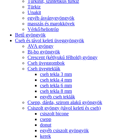
Türkinit, szintetikus türkiz
Türkiz
Unakit
egyéb ásványgyöngyök
masszás és marokkövek
Vérkő/heliotróp
Betű gyöngyök
Cseh és távol keleti üveggyöngyök
AVA gyöngy
Bi-bo gyöngyök
Crescent (kétlyukú félhold) gyöngy
Cseh üveggombok
Cseh üvegteklák
cseh tekla 3 mm
cseh tekla 4 mm
cseh tekla 6 mm
cseh tekla 8 mm
egyéb cseh teklák
Csepp, dárda, szirom alakú gyöngyök
Csiszolt gyöngy (távol keleti és cseh)
csiszolt bicone
csepp
donut
egyéb csiszolt gyöngyök
kerek