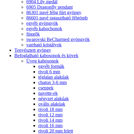
6904 Lily medál
6905 Dragonfly pendant
86301 pavé félig fúrt gyöngy
86601 pavé ragasztható félgömb
egyéb gyöngyök
egyéb kabochonok
függõk
swarovski BeCharmed gyöngyök
varrható kristályok
Tenyésztett gyöngy
Befoglalható kabosonok és kövek
Üveg kabosonok
egyéb formák
rivoli 6 mm
téglalap alakúak
chaton 3-6 mm
cseppek
navette-ek
négyzet alakúak
ovális alakúak
rivoli 18 mm
rivoli 12 mm
rivoli 14 mm
rivoli 16 mm
rivoli 20 mm felett