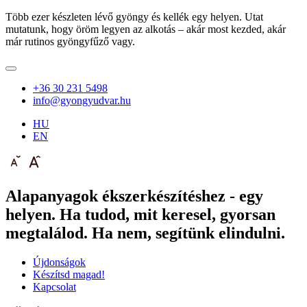
Több ezer készleten lévő gyöngy és kellék egy helyen. Utat
mutatunk, hogy öröm legyen az alkotás – akár most kezded, akár
már rutinos gyöngyfűző vagy.
+36 30 231 5498
info@gyongyudvar.hu
HU
EN
Alapanyagok ékszerkészítéshez - egy
helyen. Ha tudod, mit keresel, gyorsan
megtalálod. Ha nem, segítünk elindulni.
Újdonságok
Készítsd magad!
Kapcsolat