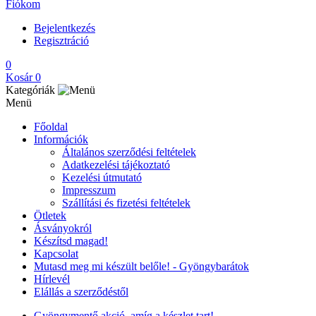
Fiókom
Bejelentkezés
Regisztráció
0
Kosár
0
Kategóriák
Menü
Főoldal
Információk
Általános szerződési feltételek
Adatkezelési tájékoztató
Kezelési útmutató
Impresszum
Szállítási és fizetési feltételek
Ötletek
Ásványokról
Készítsd magad!
Kapcsolat
Mutasd meg mi készült belőle! - Gyöngybarátok
Hírlevél
Elállás a szerződéstől
Gyöngymentő akció, amíg a készlet tart!