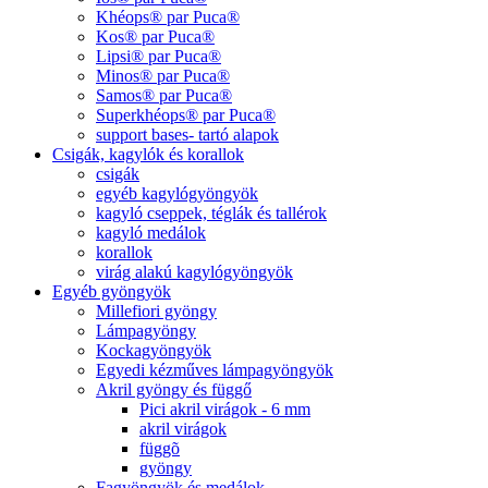
Khéops® par Puca®
Kos® par Puca®
Lipsi® par Puca®
Minos® par Puca®
Samos® par Puca®
Superkhéops® par Puca®
support bases- tartó alapok
Csigák, kagylók és korallok
csigák
egyéb kagylógyöngyök
kagyló cseppek, téglák és tallérok
kagyló medálok
korallok
virág alakú kagylógyöngyök
Egyéb gyöngyök
Millefiori gyöngy
Lámpagyöngy
Kockagyöngyök
Egyedi kézműves lámpagyöngyök
Akril gyöngy és függő
Pici akril virágok - 6 mm
akril virágok
függõ
gyöngy
Fagyöngyök és medálok