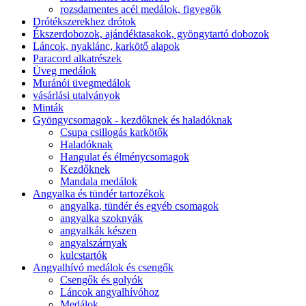
rozsdamentes acél medálok, figyegők
Drótékszerekhez drótok
Ékszerdobozok, ajándéktasakok, gyöngytartó dobozok
Láncok, nyaklánc, karkötő alapok
Paracord alkatrészek
Üveg medálok
Muránói üvegmedálok
vásárlási utalványok
Minták
Gyöngycsomagok - kezdőknek és haladóknak
Csupa csillogás karkötők
Haladóknak
Hangulat és élménycsomagok
Kezdőknek
Mandala medálok
Angyalka és tündér tartozékok
angyalka, tündér és egyéb csomagok
angyalka szoknyák
angyalkák készen
angyalszárnyak
kulcstartók
Angyalhívó medálok és csengők
Csengők és golyók
Láncok angyalhívóhoz
Medálok