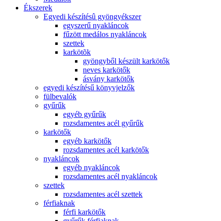
Ékszerek
Egyedi készítésû gyöngyékszer
egyszerű nyakláncok
fűzött medálos nyakláncok
szettek
karkötõk
gyöngyből készült karkötők
neves karkötők
ásvány karkötők
egyedi készítésű könyvjelzők
fülbevalók
gyűrűk
egyéb gyűrűk
rozsdamentes acél gyűrűk
karkötők
egyéb karkötők
rozsdamentes acél karkötők
nyakláncok
egyéb nyakláncok
rozsdamentes acél nyakláncok
szettek
rozsdamentes acél szettek
férfiaknak
férfi karkötők
gyűrűk férfiaknak