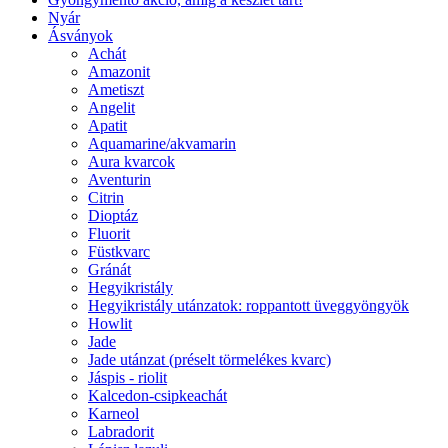
Nyár
Ásványok
Achát
Amazonit
Ametiszt
Angelit
Apatit
Aquamarine/akvamarin
Aura kvarcok
Aventurin
Citrin
Dioptáz
Fluorit
Füstkvarc
Gránát
Hegyikristály
Hegyikristály utánzatok: roppantott üveggyöngyök
Howlit
Jade
Jade utánzat (préselt törmelékes kvarc)
Jáspis - riolit
Kalcedon-csipkeachát
Karneol
Labradorit