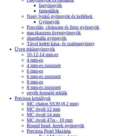
fagyöngyök
famedálok
Nagy lyukú gyöngyök és kellékek
Gyöngyök
Porcelán, cloissone és fimo gyöngyök
macskaszem üveggyöngyök
shamballa gyöngyök
Távol keleti kása- és szalmagyöngy
Üveg teklagyöngyök
10-12-14 mm-es
4 mm-es
4 mm-es zsorzsett
6 mm-es
6 mm-es zsorzsett
8 mm-es
8 mm-es zsorzsett
egyéb formájú teklák
Preciosa kristályok
MC chaton SS39 (8,2 mm)
MC rivoli 12 mm
MC rivoli 14 mm
MC rivoli 47ss - 10 mm
Round bead- kerek gyöngyök
Preciosa Pearl Maxima