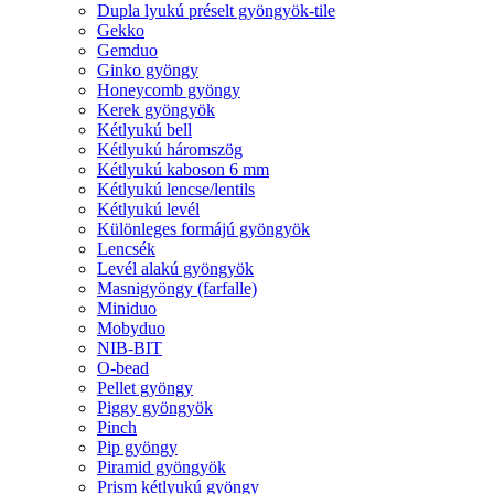
Dupla lyukú préselt gyöngyök-tile
Gekko
Gemduo
Ginko gyöngy
Honeycomb gyöngy
Kerek gyöngyök
Kétlyukú bell
Kétlyukú háromszög
Kétlyukú kaboson 6 mm
Kétlyukú lencse/lentils
Kétlyukú levél
Különleges formájú gyöngyök
Lencsék
Levél alakú gyöngyök
Masnigyöngy (farfalle)
Miniduo
Mobyduo
NIB-BIT
O-bead
Pellet gyöngy
Piggy gyöngyök
Pinch
Pip gyöngy
Piramid gyöngyök
Prism kétlyukú gyöngy