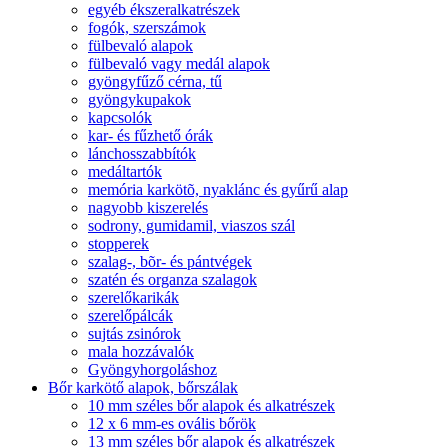
egyéb ékszeralkatrészek
fogók, szerszámok
fülbevaló alapok
fülbevaló vagy medál alapok
gyöngyfűző cérna, tű
gyöngykupakok
kapcsolók
kar- és fűzhető órák
lánchosszabbítók
medáltartók
memória karkötõ, nyaklánc és gyűrű alap
nagyobb kiszerelés
sodrony, gumidamil, viaszos szál
stopperek
szalag-, bõr- és pántvégek
szatén és organza szalagok
szerelőkarikák
szerelőpálcák
sujtás zsinórok
mala hozzávalók
Gyöngyhorgoláshoz
Bőr karkötő alapok, bőrszálak
10 mm széles bőr alapok és alkatrészek
12 x 6 mm-es ovális bőrök
13 mm széles bőr alapok és alkatrészek