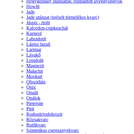
Hegyikristály utánzatok: roppantott üveggyöngyök
Howlit
Jade
Jade utánzat (préselt törmelékes kvarc)
Jáspis - riolit
Kalcedon-csipkeachát
Karneol
Labradorit
Lápisz lazuli
Larimar
Lávakő
Lepidolit
Magnezit
Malachit
Mookait
Obszidián
Ónix
Opalit
Opálok
Pietersite
Pirit
Rodonit/rodokrozit
Rózsakvarc
Rutilkvarc
Szintetikus cseresznyekvarc