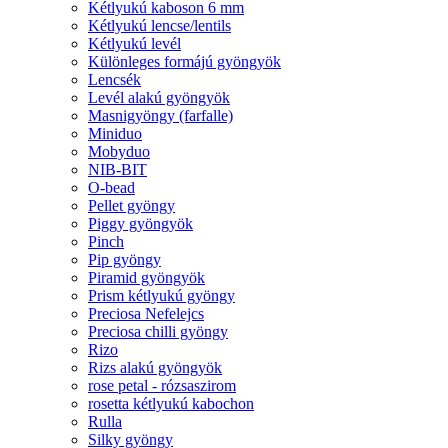
Kétlyukú kaboson 6 mm
Kétlyukú lencse/lentils
Kétlyukú levél
Különleges formájú gyöngyök
Lencsék
Levél alakú gyöngyök
Masnigyöngy (farfalle)
Miniduo
Mobyduo
NIB-BIT
O-bead
Pellet gyöngy
Piggy gyöngyök
Pinch
Pip gyöngy
Piramid gyöngyök
Prism kétlyukú gyöngy
Preciosa Nefelejcs
Preciosa chilli gyöngy
Rizo
Rizs alakú gyöngyök
rose petal - rózsaszirom
rosetta kétlyukú kabochon
Rulla
Silky gyöngy