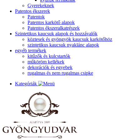
Gyerekeknek
Patentos ékszerek
Patentok
Patentos karkötő alapok
Patentos ékszeralkatrészek
Szintetikus kaucsuk alapok és hozzávalók
köztesek és gyöngyök kaucsuk karkötőhöz
szintetikus kaucsuk nyaklánc alapok
egyéb termékek
kitűzők és kulcstartók
műköröm kellékek
dekorációk és egyebek
rugalmas és nem rugalmas csipke
Kategóriák