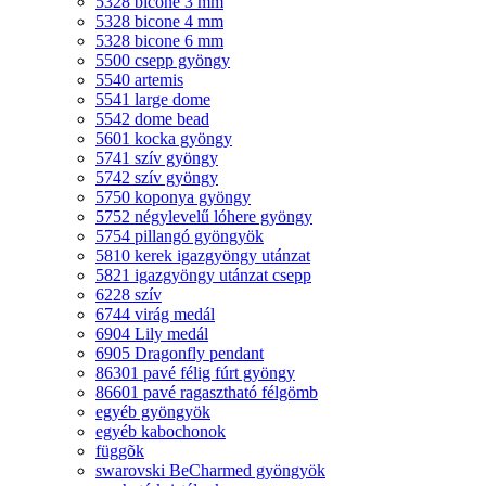
5328 bicone 3 mm
5328 bicone 4 mm
5328 bicone 6 mm
5500 csepp gyöngy
5540 artemis
5541 large dome
5542 dome bead
5601 kocka gyöngy
5741 szív gyöngy
5742 szív gyöngy
5750 koponya gyöngy
5752 négylevelű lóhere gyöngy
5754 pillangó gyöngyök
5810 kerek igazgyöngy utánzat
5821 igazgyöngy utánzat csepp
6228 szív
6744 virág medál
6904 Lily medál
6905 Dragonfly pendant
86301 pavé félig fúrt gyöngy
86601 pavé ragasztható félgömb
egyéb gyöngyök
egyéb kabochonok
függõk
swarovski BeCharmed gyöngyök