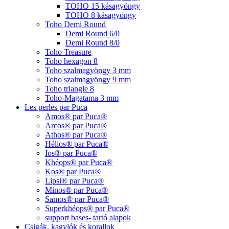
TOHO 15 kásagyöngy
TOHO 8 kásagyöngy
Toho Demi Round
Demi Round 6/0
Demi Round 8/0
Toho Treasure
Toho hexagon 8
Toho szalmagyöngy 3 mm
Toho szalmagyöngy 9 mm
Toho triangle 8
Toho-Magatama 3 mm
Les perles par Puca
Amos® par Puca®
Arcos® par Puca®
Athos® par Puca®
Hélios® par Puca®
Ios® par Puca®
Khéops® par Puca®
Kos® par Puca®
Lipsi® par Puca®
Minos® par Puca®
Samos® par Puca®
Superkhéops® par Puca®
support bases- tartó alapok
Csigák, kagylók és korallok