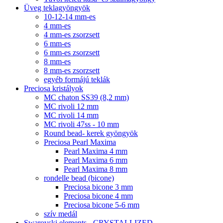
Üveg teklagyöngyök
10-12-14 mm-es
4 mm-es
4 mm-es zsorzsett
6 mm-es
6 mm-es zsorzsett
8 mm-es
8 mm-es zsorzsett
egyéb formájú teklák
Preciosa kristályok
MC chaton SS39 (8,2 mm)
MC rivoli 12 mm
MC rivoli 14 mm
MC rivoli 47ss - 10 mm
Round bead- kerek gyöngyök
Preciosa Pearl Maxima
Pearl Maxima 4 mm
Pearl Maxima 6 mm
Pearl Maxima 8 mm
rondelle bead (bicone)
Preciosa bicone 3 mm
Preciosa bicone 4 mm
Preciosa bicone 5-6 mm
szív medál
Swarovski elements - CRYSTALLIZED