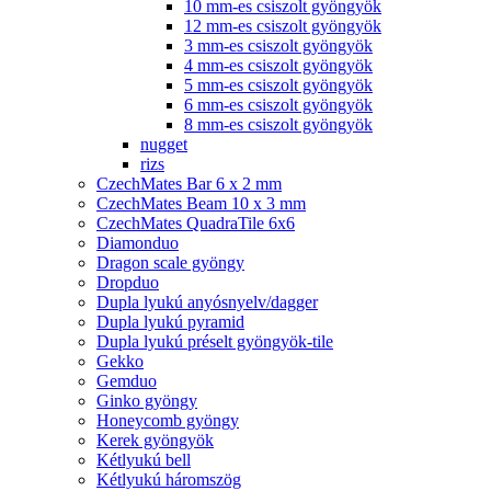
10 mm-es csiszolt gyöngyök
12 mm-es csiszolt gyöngyök
3 mm-es csiszolt gyöngyök
4 mm-es csiszolt gyöngyök
5 mm-es csiszolt gyöngyök
6 mm-es csiszolt gyöngyök
8 mm-es csiszolt gyöngyök
nugget
rizs
CzechMates Bar 6 x 2 mm
CzechMates Beam 10 x 3 mm
CzechMates QuadraTile 6x6
Diamonduo
Dragon scale gyöngy
Dropduo
Dupla lyukú anyósnyelv/dagger
Dupla lyukú pyramid
Dupla lyukú préselt gyöngyök-tile
Gekko
Gemduo
Ginko gyöngy
Honeycomb gyöngy
Kerek gyöngyök
Kétlyukú bell
Kétlyukú háromszög