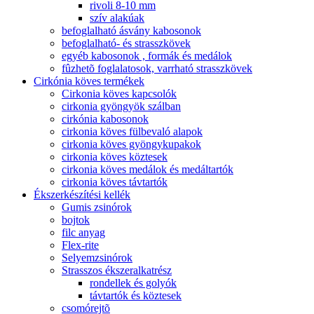
rivoli 8-10 mm
szív alakúak
befoglalható ásvány kabosonok
befoglalható- és strasszkövek
egyéb kabosonok , formák és medálok
fûzhetõ foglalatosok, varrható strasszkövek
Cirkónia köves termékek
Cirkonia köves kapcsolók
cirkonia gyöngyök szálban
cirkónia kabosonok
cirkonia köves fülbevaló alapok
cirkonia köves gyöngykupakok
cirkonia köves köztesek
cirkonia köves medálok és medáltartók
cirkonia köves távtartók
Ékszerkészítési kellék
Gumis zsinórok
bojtok
filc anyag
Flex-rite
Selyemzsinórok
Strasszos ékszeralkatrész
rondellek és golyók
távtartók és köztesek
csomórejtõ