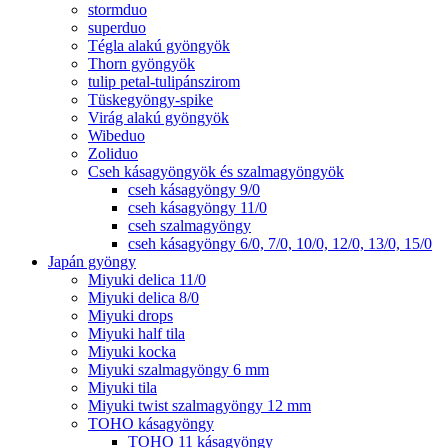
stormduo
superduo
Tégla alakú gyöngyök
Thorn gyöngyök
tulip petal-tulipánszirom
Tüskegyöngy-spike
Virág alakú gyöngyök
Wibeduo
Zoliduo
Cseh kásagyöngyök és szalmagyöngyök
cseh kásagyöngy 9/0
cseh kásagyöngy 11/0
cseh szalmagyöngy
cseh kásagyöngy 6/0, 7/0, 10/0, 12/0, 13/0, 15/0
Japán gyöngy
Miyuki delica 11/0
Miyuki delica 8/0
Miyuki drops
Miyuki half tila
Miyuki kocka
Miyuki szalmagyöngy 6 mm
Miyuki tila
Miyuki twist szalmagyöngy 12 mm
TOHO kásagyöngy
TOHO 11 kásagyöngy