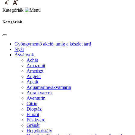
Kategóriák
Kategóriák
Gyöngymentő akció, amíg a készlet tart!
Nyár
Ásványok
Achát
Amazonit
Ametiszt
Angelit
Apatit
Aquamarine/akvamarin
Aura kvarcok
Aventurin
Citrin
Dioptáz
Fluorit
Füstkvarc
Gránát
Hegyikristály