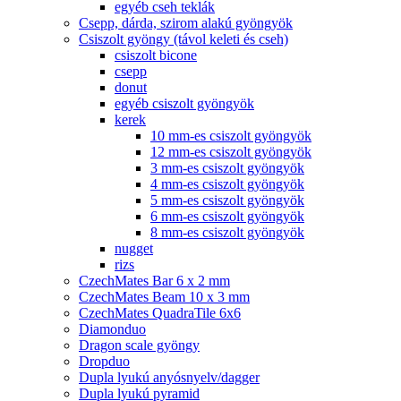
egyéb cseh teklák
Csepp, dárda, szirom alakú gyöngyök
Csiszolt gyöngy (távol keleti és cseh)
csiszolt bicone
csepp
donut
egyéb csiszolt gyöngyök
kerek
10 mm-es csiszolt gyöngyök
12 mm-es csiszolt gyöngyök
3 mm-es csiszolt gyöngyök
4 mm-es csiszolt gyöngyök
5 mm-es csiszolt gyöngyök
6 mm-es csiszolt gyöngyök
8 mm-es csiszolt gyöngyök
nugget
rizs
CzechMates Bar 6 x 2 mm
CzechMates Beam 10 x 3 mm
CzechMates QuadraTile 6x6
Diamonduo
Dragon scale gyöngy
Dropduo
Dupla lyukú anyósnyelv/dagger
Dupla lyukú pyramid