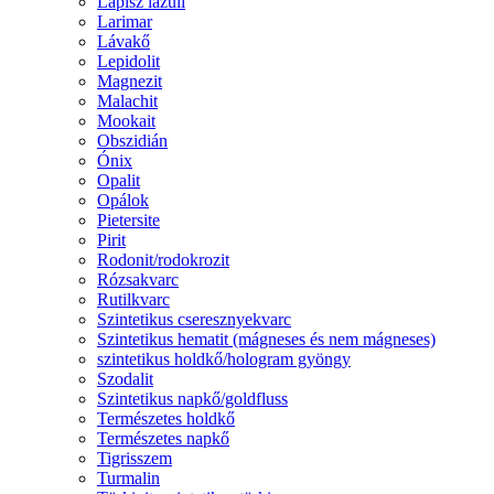
Lápisz lazuli
Larimar
Lávakő
Lepidolit
Magnezit
Malachit
Mookait
Obszidián
Ónix
Opalit
Opálok
Pietersite
Pirit
Rodonit/rodokrozit
Rózsakvarc
Rutilkvarc
Szintetikus cseresznyekvarc
Szintetikus hematit (mágneses és nem mágneses)
szintetikus holdkő/hologram gyöngy
Szodalit
Szintetikus napkő/goldfluss
Természetes holdkő
Természetes napkő
Tigrisszem
Turmalin