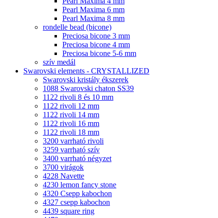
Pearl Maxima 4 mm
Pearl Maxima 6 mm
Pearl Maxima 8 mm
rondelle bead (bicone)
Preciosa bicone 3 mm
Preciosa bicone 4 mm
Preciosa bicone 5-6 mm
szív medál
Swarovski elements - CRYSTALLIZED
Swarovski kristály ékszerek
1088 Swarovski chaton SS39
1122 rivoli 8 és 10 mm
1122 rivoli 12 mm
1122 rivoli 14 mm
1122 rivoli 16 mm
1122 rivoli 18 mm
3200 varrható rivoli
3259 varrható szív
3400 varrható négyzet
3700 virágok
4228 Navette
4230 lemon fancy stone
4320 Csepp kabochon
4327 csepp kabochon
4439 square ring