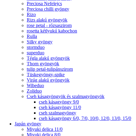
Preciosa Nefelejcs
Preciosa chilli gyöngy
Rizo
Rizs alakú gyöngyök
rose petal - rózsaszirom
rosetta kétlyukú kabochon
Rulla
Silky gyöngy
stormduo
superduo
Tégla alakú gyöngyök
Thorn gyöngyök
tulip petal-tulipánszirom
Tüskegyöngy-spike
Virág alakú gyöngyök
Wibeduo
Zoliduo
Cseh kásagyöngyök és szalmagyöngyök
cseh kásagyöngy 9/0
cseh kásagyöngy 11/0
cseh szalmagyöngy
cseh kásagyöngy 6/0, 7/0, 10/0, 12/0, 13/0, 15/0
Japán gyöngy
Miyuki delica 11/0
Miyuki delica 8/0