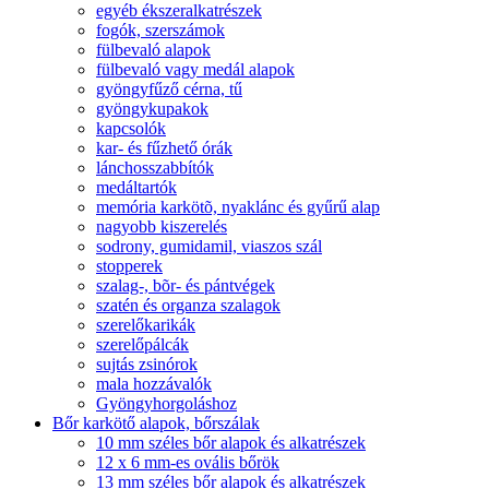
egyéb ékszeralkatrészek
fogók, szerszámok
fülbevaló alapok
fülbevaló vagy medál alapok
gyöngyfűző cérna, tű
gyöngykupakok
kapcsolók
kar- és fűzhető órák
lánchosszabbítók
medáltartók
memória karkötõ, nyaklánc és gyűrű alap
nagyobb kiszerelés
sodrony, gumidamil, viaszos szál
stopperek
szalag-, bõr- és pántvégek
szatén és organza szalagok
szerelőkarikák
szerelőpálcák
sujtás zsinórok
mala hozzávalók
Gyöngyhorgoláshoz
Bőr karkötő alapok, bőrszálak
10 mm széles bőr alapok és alkatrészek
12 x 6 mm-es ovális bőrök
13 mm széles bőr alapok és alkatrészek