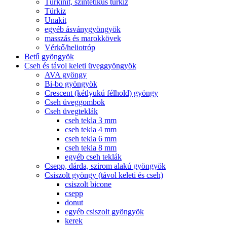
Türkinit, szintetikus türkiz
Türkiz
Unakit
egyéb ásványgyöngyök
masszás és marokkövek
Vérkő/heliotróp
Betű gyöngyök
Cseh és távol keleti üveggyöngyök
AVA gyöngy
Bi-bo gyöngyök
Crescent (kétlyukú félhold) gyöngy
Cseh üveggombok
Cseh üvegteklák
cseh tekla 3 mm
cseh tekla 4 mm
cseh tekla 6 mm
cseh tekla 8 mm
egyéb cseh teklák
Csepp, dárda, szirom alakú gyöngyök
Csiszolt gyöngy (távol keleti és cseh)
csiszolt bicone
csepp
donut
egyéb csiszolt gyöngyök
kerek