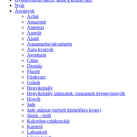
Nyár
Ásványok
Achát
Amazonit
Ametiszt
Angelit
Apatit
Aquamarine/akvamarin
Aura kvarcok
Aventurin
Citrin
Dioptáz
Fluorit
Füstkvarc
Gránát
Hegyikristály
Hegyikristály utánzatok: roppantott üveggyöngyök
Howlit
Jade
Jade utánzat (préselt törmelékes kvarc)
Jáspis - riolit
Kalcedon-csipkeachát
Karneol
Labradorit