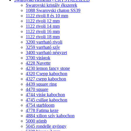
Swarovski kristály ékszerek
1088 Swarovski chaton SS39
1122 rivoli 8 és 10 mm
1122 rivoli 12 mm
1122 rivoli 14 mm
1122 rivoli 16 mm
1122 rivoli 18 mm
3200 varrható rivoli
3259 varrható szív
3400 varrható négyzet
3700 virágok
4228 Navette
4230 lemon fancy stone
4320 Csepp kabochon
4327 csepp kabochon
4439 square ring
4470 square
4744 virág kabochon
4745 csillag kabochon
4754 starbloom
4778 Fatima keze
4884 xilion szív kabochon
5000 gömb
5045 rondelle gyöngy