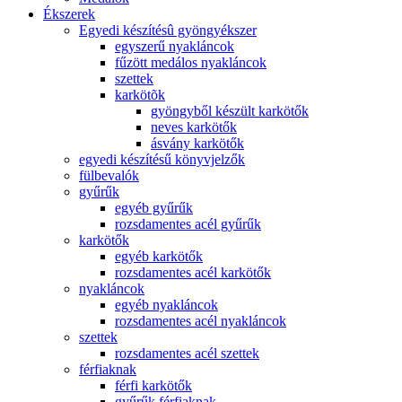
Ékszerek
Egyedi készítésû gyöngyékszer
egyszerű nyakláncok
fűzött medálos nyakláncok
szettek
karkötõk
gyöngyből készült karkötők
neves karkötők
ásvány karkötők
egyedi készítésű könyvjelzők
fülbevalók
gyűrűk
egyéb gyűrűk
rozsdamentes acél gyűrűk
karkötők
egyéb karkötők
rozsdamentes acél karkötők
nyakláncok
egyéb nyakláncok
rozsdamentes acél nyakláncok
szettek
rozsdamentes acél szettek
férfiaknak
férfi karkötők
gyűrűk férfiaknak