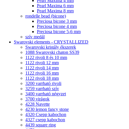
Pearl Maxima 4 mm
Pearl Maxima 6 mm
Pearl Maxima 8 mm
rondelle bead (bicone)
Preciosa bicone 3 mm
Preciosa bicone 4 mm
Preciosa bicone 5-6 mm
szív medál
Swarovski elements - CRYSTALLIZED
Swarovski kristály ékszerek
1088 Swarovski chaton SS39
1122 rivoli 8 és 10 mm
1122 rivoli 12 mm
1122 rivoli 14 mm
1122 rivoli 16 mm
1122 rivoli 18 mm
3200 varrható rivoli
3259 varrható szív
3400 varrható négyzet
3700 virágok
4228 Navette
4230 lemon fancy stone
4320 Csepp kabochon
4327 csepp kabochon
4439 square ring