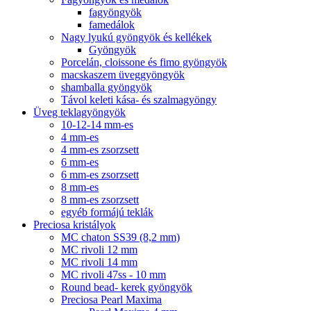
fagyöngyök
famedálok
Nagy lyukú gyöngyök és kellékek
Gyöngyök
Porcelán, cloissone és fimo gyöngyök
macskaszem üveggyöngyök
shamballa gyöngyök
Távol keleti kása- és szalmagyöngy
Üveg teklagyöngyök
10-12-14 mm-es
4 mm-es
4 mm-es zsorzsett
6 mm-es
6 mm-es zsorzsett
8 mm-es
8 mm-es zsorzsett
egyéb formájú teklák
Preciosa kristályok
MC chaton SS39 (8,2 mm)
MC rivoli 12 mm
MC rivoli 14 mm
MC rivoli 47ss - 10 mm
Round bead- kerek gyöngyök
Preciosa Pearl Maxima