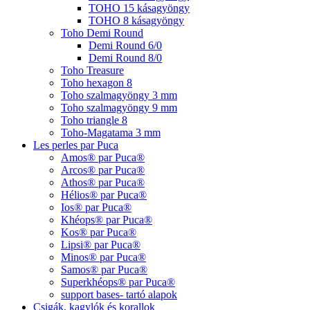
TOHO 15 kásagyöngy
TOHO 8 kásagyöngy
Toho Demi Round
Demi Round 6/0
Demi Round 8/0
Toho Treasure
Toho hexagon 8
Toho szalmagyöngy 3 mm
Toho szalmagyöngy 9 mm
Toho triangle 8
Toho-Magatama 3 mm
Les perles par Puca
Amos® par Puca®
Arcos® par Puca®
Athos® par Puca®
Hélios® par Puca®
Ios® par Puca®
Khéops® par Puca®
Kos® par Puca®
Lipsi® par Puca®
Minos® par Puca®
Samos® par Puca®
Superkhéops® par Puca®
support bases- tartó alapok
Csigák, kagylók és korallok