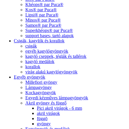
Khéops® par Puca®
Kos® par Puca®
Lipsi® par Puca®
Minos® par Puca®
Samos® par Puca®
Superkhéops® par Puca®
support bases- tartó alapok
Csigák, kagylók és korallok
csigák
egyéb kagylógyöngyök
kagyló cseppek, téglák és tallérok
kagyló medálok
korallok
virág alakú kagylógyöngyök
Egyéb gyöngyök
Millefiori gyöngy
Lámpagyöngy
Kockagyöngyök
Egyedi kézműves lámpagyöngyök
Akril gyöngy és függő
Pici akril virágok - 6 mm
akril virágok
függõ
gyöngy
Fagyöngyök és medálok