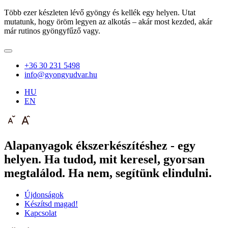
Több ezer készleten lévő gyöngy és kellék egy helyen. Utat
mutatunk, hogy öröm legyen az alkotás – akár most kezded, akár
már rutinos gyöngyfűző vagy.
+36 30 231 5498
info@gyongyudvar.hu
HU
EN
Alapanyagok ékszerkészítéshez - egy
helyen. Ha tudod, mit keresel, gyorsan
megtalálod. Ha nem, segítünk elindulni.
Újdonságok
Készítsd magad!
Kapcsolat