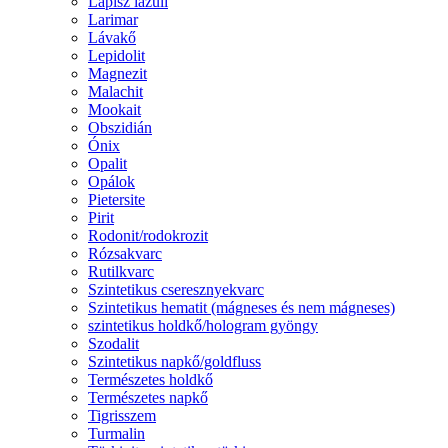
Lápisz lazuli
Larimar
Lávakő
Lepidolit
Magnezit
Malachit
Mookait
Obszidián
Ónix
Opalit
Opálok
Pietersite
Pirit
Rodonit/rodokrozit
Rózsakvarc
Rutilkvarc
Szintetikus cseresznyekvarc
Szintetikus hematit (mágneses és nem mágneses)
szintetikus holdkő/hologram gyöngy
Szodalit
Szintetikus napkő/goldfluss
Természetes holdkő
Természetes napkő
Tigrisszem
Turmalin