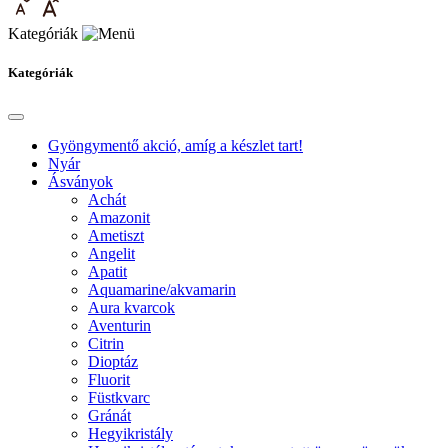
Kategóriák
Kategóriák
Gyöngymentő akció, amíg a készlet tart!
Nyár
Ásványok
Achát
Amazonit
Ametiszt
Angelit
Apatit
Aquamarine/akvamarin
Aura kvarcok
Aventurin
Citrin
Dioptáz
Fluorit
Füstkvarc
Gránát
Hegyikristály