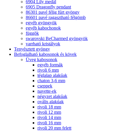
6904 Lily medál
6905 Dragonfly pendant
86301 pavé félig fúrt gyöngy
86601 pavé ragasztható félgömb
egyéb gyöngyök
egyéb kabochonok
függõk
swarovski BeCharmed gyöngyök
varrható kristályok
Tenyésztett gyöngy
Befoglalható kabosonok és kövek
Üveg kabosonok
egyéb formák
rivoli 6 mm
téglalap alakúak
chaton 3-6 mm
cseppek
navette-ek
négyzet alakúak
ovális alakúak
rivoli 18 mm
rivoli 12 mm
rivoli 14 mm
rivoli 16 mm
rivoli 20 mm felett