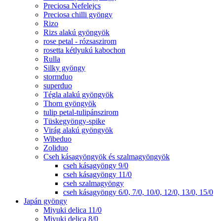
Preciosa Nefelejcs
Preciosa chilli gyöngy
Rizo
Rizs alakú gyöngyök
rose petal - rózsaszirom
rosetta kétlyukú kabochon
Rulla
Silky gyöngy
stormduo
superduo
Tégla alakú gyöngyök
Thorn gyöngyök
tulip petal-tulipánszirom
Tüskegyöngy-spike
Virág alakú gyöngyök
Wibeduo
Zoliduo
Cseh kásagyöngyök és szalmagyöngyök
cseh kásagyöngy 9/0
cseh kásagyöngy 11/0
cseh szalmagyöngy
cseh kásagyöngy 6/0, 7/0, 10/0, 12/0, 13/0, 15/0
Japán gyöngy
Miyuki delica 11/0
Miyuki delica 8/0