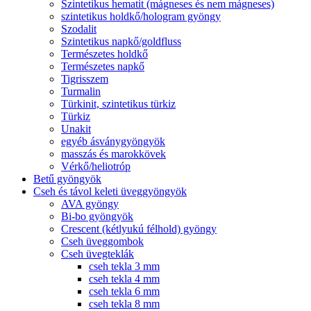
Szintetikus hematit (mágneses és nem mágneses)
szintetikus holdkő/hologram gyöngy
Szodalit
Szintetikus napkő/goldfluss
Természetes holdkő
Természetes napkő
Tigrisszem
Turmalin
Türkinit, szintetikus türkiz
Türkiz
Unakit
egyéb ásványgyöngyök
masszás és marokkövek
Vérkő/heliotróp
Betű gyöngyök
Cseh és távol keleti üveggyöngyök
AVA gyöngy
Bi-bo gyöngyök
Crescent (kétlyukú félhold) gyöngy
Cseh üveggombok
Cseh üvegteklák
cseh tekla 3 mm
cseh tekla 4 mm
cseh tekla 6 mm
cseh tekla 8 mm