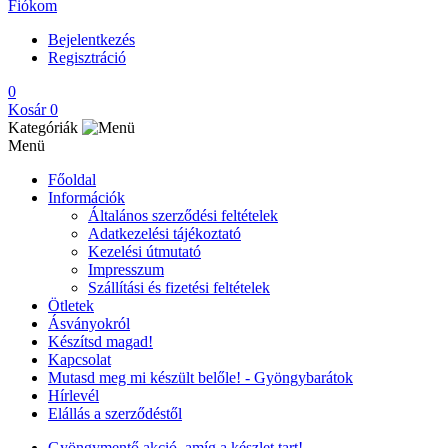
Fiókom
Bejelentkezés
Regisztráció
0
Kosár
0
Kategóriák
Menü
Főoldal
Információk
Általános szerződési feltételek
Adatkezelési tájékoztató
Kezelési útmutató
Impresszum
Szállítási és fizetési feltételek
Ötletek
Ásványokról
Készítsd magad!
Kapcsolat
Mutasd meg mi készült belőle! - Gyöngybarátok
Hírlevél
Elállás a szerződéstől
Gyöngymentő akció, amíg a készlet tart!