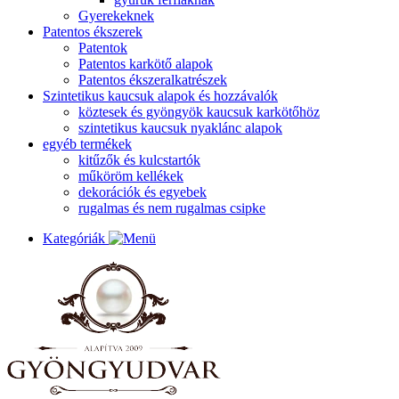
Gyerekeknek
Patentos ékszerek
Patentok
Patentos karkötő alapok
Patentos ékszeralkatrészek
Szintetikus kaucsuk alapok és hozzávalók
köztesek és gyöngyök kaucsuk karkötőhöz
szintetikus kaucsuk nyaklánc alapok
egyéb termékek
kitűzők és kulcstartók
műköröm kellékek
dekorációk és egyebek
rugalmas és nem rugalmas csipke
Kategóriák