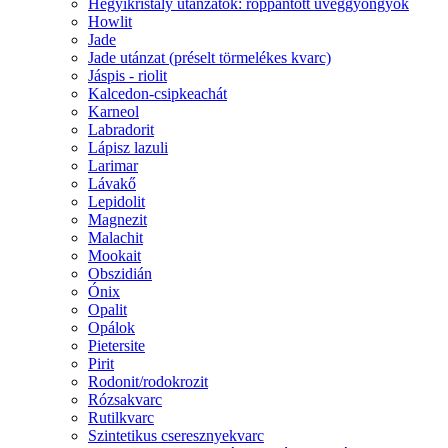
Hegyikristály utánzatok: roppantott üveggyöngyök
Howlit
Jade
Jade utánzat (préselt törmelékes kvarc)
Jáspis - riolit
Kalcedon-csipkeachát
Karneol
Labradorit
Lápisz lazuli
Larimar
Lávakő
Lepidolit
Magnezit
Malachit
Mookait
Obszidián
Ónix
Opalit
Opálok
Pietersite
Pirit
Rodonit/rodokrozit
Rózsakvarc
Rutilkvarc
Szintetikus cseresznyekvarc