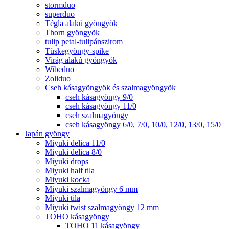
stormduo
superduo
Tégla alakú gyöngyök
Thorn gyöngyök
tulip petal-tulipánszirom
Tüskegyöngy-spike
Virág alakú gyöngyök
Wibeduo
Zoliduo
Cseh kásagyöngyök és szalmagyöngyök
cseh kásagyöngy 9/0
cseh kásagyöngy 11/0
cseh szalmagyöngy
cseh kásagyöngy 6/0, 7/0, 10/0, 12/0, 13/0, 15/0
Japán gyöngy
Miyuki delica 11/0
Miyuki delica 8/0
Miyuki drops
Miyuki half tila
Miyuki kocka
Miyuki szalmagyöngy 6 mm
Miyuki tila
Miyuki twist szalmagyöngy 12 mm
TOHO kásagyöngy
TOHO 11 kásagyöngy