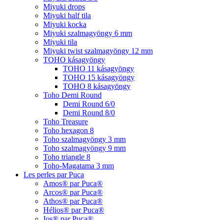
Miyuki drops
Miyuki half tila
Miyuki kocka
Miyuki szalmagyöngy 6 mm
Miyuki tila
Miyuki twist szalmagyöngy 12 mm
TOHO kásagyöngy
TOHO 11 kásagyöngy
TOHO 15 kásagyöngy
TOHO 8 kásagyöngy
Toho Demi Round
Demi Round 6/0
Demi Round 8/0
Toho Treasure
Toho hexagon 8
Toho szalmagyöngy 3 mm
Toho szalmagyöngy 9 mm
Toho triangle 8
Toho-Magatama 3 mm
Les perles par Puca
Amos® par Puca®
Arcos® par Puca®
Athos® par Puca®
Hélios® par Puca®
Ios® par Puca®