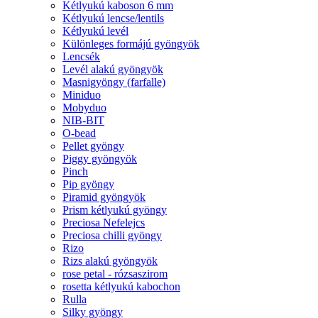
Kétlyukú kaboson 6 mm
Kétlyukú lencse/lentils
Kétlyukú levél
Különleges formájú gyöngyök
Lencsék
Levél alakú gyöngyök
Masnigyöngy (farfalle)
Miniduo
Mobyduo
NIB-BIT
O-bead
Pellet gyöngy
Piggy gyöngyök
Pinch
Pip gyöngy
Piramid gyöngyök
Prism kétlyukú gyöngy
Preciosa Nefelejcs
Preciosa chilli gyöngy
Rizo
Rizs alakú gyöngyök
rose petal - rózsaszirom
rosetta kétlyukú kabochon
Rulla
Silky gyöngy