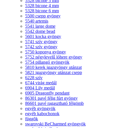
5328 bicone 3 mm
5328 bicone 4 mm
5328 bicone 6 mm
5500 csepp gyöngy
5540 artemis
5541 large dome
5542 dome bead
5601 kocka gyöngy
5741 szív gyöngy
5742 szív gyöngy
5750 koponya gyöngy
5752 négylevelű lóhere gyöngy
5754 pillangó gyöngyök
5810 kerek igazgyöngy utánzat
5821 igazgyöngy utánzat csepp
6228 szív
6744 virág medál
6904 Lily medál
6905 Dragonfly pendant
86301 pavé félig fúrt gyöngy
86601 pavé ragasztható félgömb
egyéb gyöngyök
egyéb kabochonok
függõk
swarovski BeCharmed gyöngyök