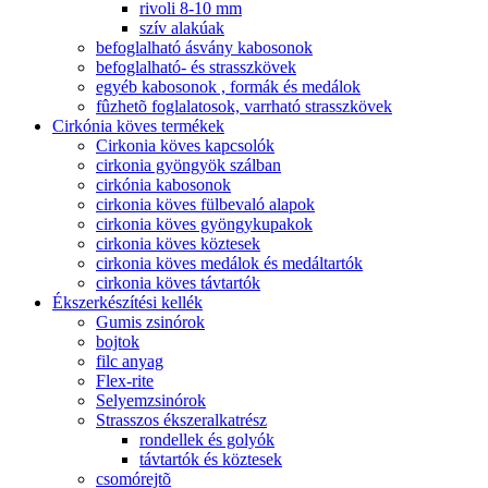
rivoli 8-10 mm
szív alakúak
befoglalható ásvány kabosonok
befoglalható- és strasszkövek
egyéb kabosonok , formák és medálok
fûzhetõ foglalatosok, varrható strasszkövek
Cirkónia köves termékek
Cirkonia köves kapcsolók
cirkonia gyöngyök szálban
cirkónia kabosonok
cirkonia köves fülbevaló alapok
cirkonia köves gyöngykupakok
cirkonia köves köztesek
cirkonia köves medálok és medáltartók
cirkonia köves távtartók
Ékszerkészítési kellék
Gumis zsinórok
bojtok
filc anyag
Flex-rite
Selyemzsinórok
Strasszos ékszeralkatrész
rondellek és golyók
távtartók és köztesek
csomórejtõ