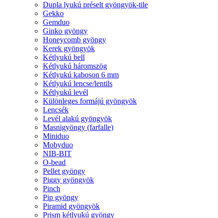
Dupla lyukú préselt gyöngyök-tile
Gekko
Gemduo
Ginko gyöngy
Honeycomb gyöngy
Kerek gyöngyök
Kétlyukú bell
Kétlyukú háromszög
Kétlyukú kaboson 6 mm
Kétlyukú lencse/lentils
Kétlyukú levél
Különleges formájú gyöngyök
Lencsék
Levél alakú gyöngyök
Masnigyöngy (farfalle)
Miniduo
Mobyduo
NIB-BIT
O-bead
Pellet gyöngy
Piggy gyöngyök
Pinch
Pip gyöngy
Piramid gyöngyök
Prism kétlyukú gyöngy