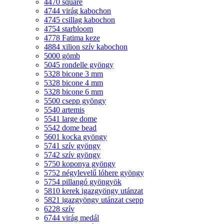
4470 square
4744 virág kabochon
4745 csillag kabochon
4754 starbloom
4778 Fatima keze
4884 xilion szív kabochon
5000 gömb
5045 rondelle gyöngy
5328 bicone 3 mm
5328 bicone 4 mm
5328 bicone 6 mm
5500 csepp gyöngy
5540 artemis
5541 large dome
5542 dome bead
5601 kocka gyöngy
5741 szív gyöngy
5742 szív gyöngy
5750 koponya gyöngy
5752 négylevelű lóhere gyöngy
5754 pillangó gyöngyök
5810 kerek igazgyöngy utánzat
5821 igazgyöngy utánzat csepp
6228 szív
6744 virág medál