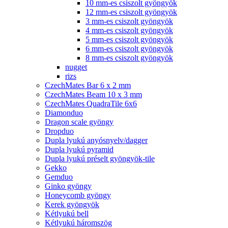
10 mm-es csiszolt gyöngyök
12 mm-es csiszolt gyöngyök
3 mm-es csiszolt gyöngyök
4 mm-es csiszolt gyöngyök
5 mm-es csiszolt gyöngyök
6 mm-es csiszolt gyöngyök
8 mm-es csiszolt gyöngyök
nugget
rizs
CzechMates Bar 6 x 2 mm
CzechMates Beam 10 x 3 mm
CzechMates QuadraTile 6x6
Diamonduo
Dragon scale gyöngy
Dropduo
Dupla lyukú anyósnyelv/dagger
Dupla lyukú pyramid
Dupla lyukú préselt gyöngyök-tile
Gekko
Gemduo
Ginko gyöngy
Honeycomb gyöngy
Kerek gyöngyök
Kétlyukú bell
Kétlyukú háromszög