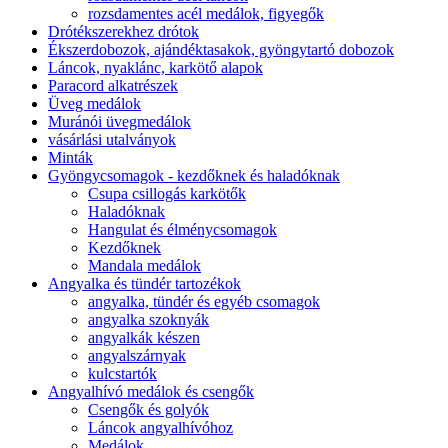
rozsdamentes acél medálok, figyegők
Drótékszerekhez drótok
Ékszerdobozok, ajándéktasakok, gyöngytartó dobozok
Láncok, nyaklánc, karkötő alapok
Paracord alkatrészek
Üveg medálok
Muránói üvegmedálok
vásárlási utalványok
Minták
Gyöngycsomagok - kezdőknek és haladóknak
Csupa csillogás karkötők
Haladóknak
Hangulat és élménycsomagok
Kezdőknek
Mandala medálok
Angyalka és tündér tartozékok
angyalka, tündér és egyéb csomagok
angyalka szoknyák
angyalkák készen
angyalszárnyak
kulcstartók
Angyalhívó medálok és csengők
Csengők és golyók
Láncok angyalhívóhoz
Medálok