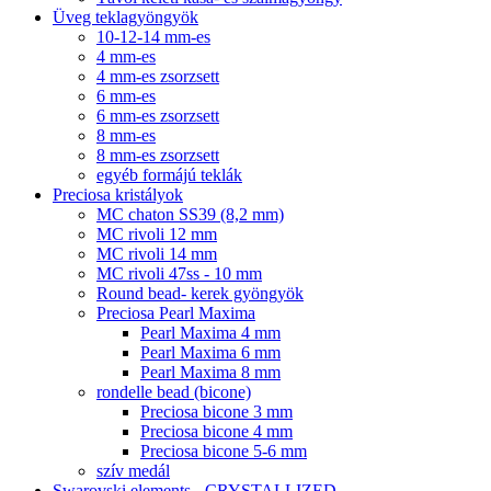
Üveg teklagyöngyök
10-12-14 mm-es
4 mm-es
4 mm-es zsorzsett
6 mm-es
6 mm-es zsorzsett
8 mm-es
8 mm-es zsorzsett
egyéb formájú teklák
Preciosa kristályok
MC chaton SS39 (8,2 mm)
MC rivoli 12 mm
MC rivoli 14 mm
MC rivoli 47ss - 10 mm
Round bead- kerek gyöngyök
Preciosa Pearl Maxima
Pearl Maxima 4 mm
Pearl Maxima 6 mm
Pearl Maxima 8 mm
rondelle bead (bicone)
Preciosa bicone 3 mm
Preciosa bicone 4 mm
Preciosa bicone 5-6 mm
szív medál
Swarovski elements - CRYSTALLIZED