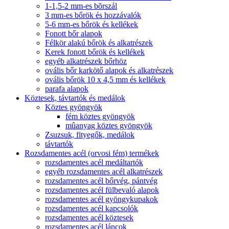
1-1,5-2 mm-es bõrszál
3 mm-es bőrök és hozzávalók
5-6 mm-es bőrök és kellékek
Fonott bőr alapok
Félkör alakú bőrök és alkatrészek
Kerek fonott bőrök és kellékek
egyéb alkatrészek bőrhöz
ovális bőr karkötő alapok és alkatrészek
ovális bőrök 10 x 4,5 mm és kellékek
parafa alapok
Köztesek, távtartók és medálok
Köztes gyöngyök
fém köztes gyöngyök
mûanyag köztes gyöngyök
Zsuzsuk, fityegők, medálok
távtartók
Rozsdamentes acél (orvosi fém) termékek
rozsdamentes acél medáltartók
egyéb rozsdamentes acél alkatrészek
rozsdamentes acél bőrvég, pántvég
rozsdamentes acél fülbevaló alapok
rozsdamentes acél gyöngykupakok
rozsdamentes acél kapcsolók
rozsdamentes acél köztesek
rozsdamentes acél láncok