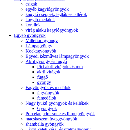
csigák
egyéb kagylógyöngyök
kagyló cseppek, téglák és tallérok
kagyló medálok
korallok
virág alakú kagylógyöngyök
Egyéb gyöngyök
Millefiori gyöngy
Lámpagyöngy
Kockagyöngyök
Egyedi kézműves lámpagyöngyök
Akril gyöngy és függő
Pici akril virágok - 6 mm
akril virágok
függõ
gyöngy
Fagyöngyök és medálok
fagyöngyök
famedálok
Nagy lyukú gyöngyök és kellékek
Gyöngyök
Porcelán, cloissone és fimo gyöngyök
macskaszem üveggyöngyök
shamballa gyöngyök
Távol keleti kása- és szalmagyöngy