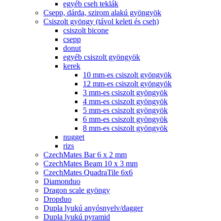
egyéb cseh teklák
Csepp, dárda, szirom alakú gyöngyök
Csiszolt gyöngy (távol keleti és cseh)
csiszolt bicone
csepp
donut
egyéb csiszolt gyöngyök
kerek
10 mm-es csiszolt gyöngyök
12 mm-es csiszolt gyöngyök
3 mm-es csiszolt gyöngyök
4 mm-es csiszolt gyöngyök
5 mm-es csiszolt gyöngyök
6 mm-es csiszolt gyöngyök
8 mm-es csiszolt gyöngyök
nugget
rizs
CzechMates Bar 6 x 2 mm
CzechMates Beam 10 x 3 mm
CzechMates QuadraTile 6x6
Diamonduo
Dragon scale gyöngy
Dropduo
Dupla lyukú anyósnyelv/dagger
Dupla lyukú pyramid