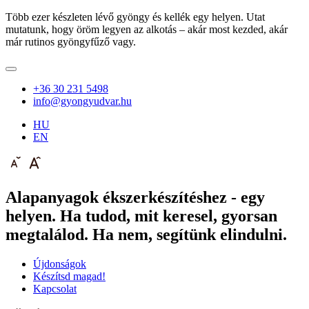
Több ezer készleten lévő gyöngy és kellék egy helyen. Utat
mutatunk, hogy öröm legyen az alkotás – akár most kezded, akár
már rutinos gyöngyfűző vagy.
+36 30 231 5498
info@gyongyudvar.hu
HU
EN
Alapanyagok ékszerkészítéshez - egy
helyen. Ha tudod, mit keresel, gyorsan
megtalálod. Ha nem, segítünk elindulni.
Újdonságok
Készítsd magad!
Kapcsolat