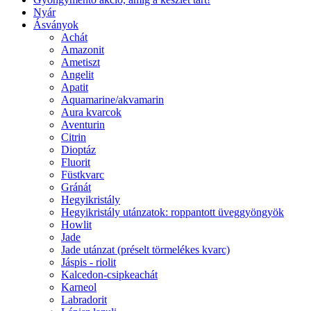
Nyár
Ásványok
Achát
Amazonit
Ametiszt
Angelit
Apatit
Aquamarine/akvamarin
Aura kvarcok
Aventurin
Citrin
Dioptáz
Fluorit
Füstkvarc
Gránát
Hegyikristály
Hegyikristály utánzatok: roppantott üveggyöngyök
Howlit
Jade
Jade utánzat (préselt törmelékes kvarc)
Jáspis - riolit
Kalcedon-csipkeachát
Karneol
Labradorit