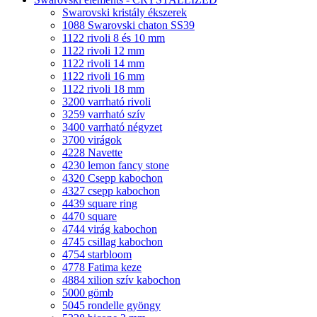
Swarovski kristály ékszerek
1088 Swarovski chaton SS39
1122 rivoli 8 és 10 mm
1122 rivoli 12 mm
1122 rivoli 14 mm
1122 rivoli 16 mm
1122 rivoli 18 mm
3200 varrható rivoli
3259 varrható szív
3400 varrható négyzet
3700 virágok
4228 Navette
4230 lemon fancy stone
4320 Csepp kabochon
4327 csepp kabochon
4439 square ring
4470 square
4744 virág kabochon
4745 csillag kabochon
4754 starbloom
4778 Fatima keze
4884 xilion szív kabochon
5000 gömb
5045 rondelle gyöngy