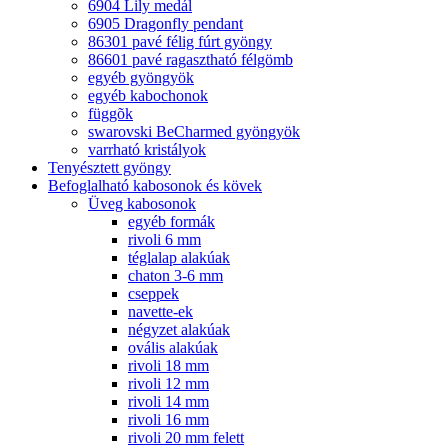
6904 Lily medál
6905 Dragonfly pendant
86301 pavé félig fúrt gyöngy
86601 pavé ragasztható félgömb
egyéb gyöngyök
egyéb kabochonok
függõk
swarovski BeCharmed gyöngyök
varrható kristályok
Tenyésztett gyöngy
Befoglalható kabosonok és kövek
Üveg kabosonok
egyéb formák
rivoli 6 mm
téglalap alakúak
chaton 3-6 mm
cseppek
navette-ek
négyzet alakúak
ovális alakúak
rivoli 18 mm
rivoli 12 mm
rivoli 14 mm
rivoli 16 mm
rivoli 20 mm felett