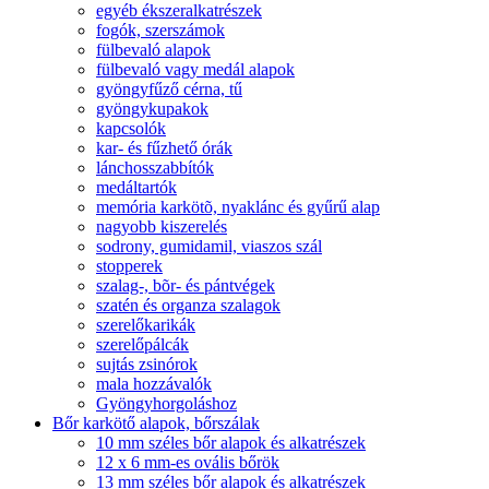
egyéb ékszeralkatrészek
fogók, szerszámok
fülbevaló alapok
fülbevaló vagy medál alapok
gyöngyfűző cérna, tű
gyöngykupakok
kapcsolók
kar- és fűzhető órák
lánchosszabbítók
medáltartók
memória karkötõ, nyaklánc és gyűrű alap
nagyobb kiszerelés
sodrony, gumidamil, viaszos szál
stopperek
szalag-, bõr- és pántvégek
szatén és organza szalagok
szerelőkarikák
szerelőpálcák
sujtás zsinórok
mala hozzávalók
Gyöngyhorgoláshoz
Bőr karkötő alapok, bőrszálak
10 mm széles bőr alapok és alkatrészek
12 x 6 mm-es ovális bőrök
13 mm széles bőr alapok és alkatrészek