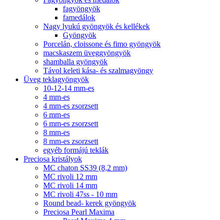
fagyöngyök
famedálok
Nagy lyukú gyöngyök és kellékek
Gyöngyök
Porcelán, cloissone és fimo gyöngyök
macskaszem üveggyöngyök
shamballa gyöngyök
Távol keleti kása- és szalmagyöngy
Üveg teklagyöngyök
10-12-14 mm-es
4 mm-es
4 mm-es zsorzsett
6 mm-es
6 mm-es zsorzsett
8 mm-es
8 mm-es zsorzsett
egyéb formájú teklák
Preciosa kristályok
MC chaton SS39 (8,2 mm)
MC rivoli 12 mm
MC rivoli 14 mm
MC rivoli 47ss - 10 mm
Round bead- kerek gyöngyök
Preciosa Pearl Maxima