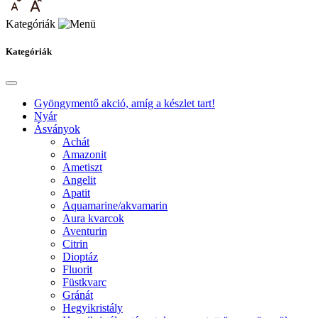
Kategóriák
Kategóriák
Gyöngymentő akció, amíg a készlet tart!
Nyár
Ásványok
Achát
Amazonit
Ametiszt
Angelit
Apatit
Aquamarine/akvamarin
Aura kvarcok
Aventurin
Citrin
Dioptáz
Fluorit
Füstkvarc
Gránát
Hegyikristály