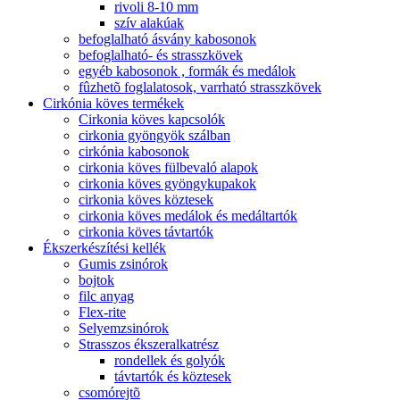
rivoli 8-10 mm
szív alakúak
befoglalható ásvány kabosonok
befoglalható- és strasszkövek
egyéb kabosonok , formák és medálok
fûzhetõ foglalatosok, varrható strasszkövek
Cirkónia köves termékek
Cirkonia köves kapcsolók
cirkonia gyöngyök szálban
cirkónia kabosonok
cirkonia köves fülbevaló alapok
cirkonia köves gyöngykupakok
cirkonia köves köztesek
cirkonia köves medálok és medáltartók
cirkonia köves távtartók
Ékszerkészítési kellék
Gumis zsinórok
bojtok
filc anyag
Flex-rite
Selyemzsinórok
Strasszos ékszeralkatrész
rondellek és golyók
távtartók és köztesek
csomórejtõ