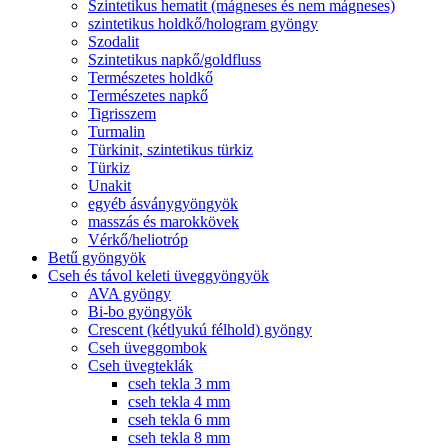
Szintetikus hematit (mágneses és nem mágneses)
szintetikus holdkő/hologram gyöngy
Szodalit
Szintetikus napkő/goldfluss
Természetes holdkő
Természetes napkő
Tigrisszem
Turmalin
Türkinit, szintetikus türkiz
Türkiz
Unakit
egyéb ásványgyöngyök
masszás és marokkövek
Vérkő/heliotróp
Betű gyöngyök
Cseh és távol keleti üveggyöngyök
AVA gyöngy
Bi-bo gyöngyök
Crescent (kétlyukú félhold) gyöngy
Cseh üveggombok
Cseh üvegteklák
cseh tekla 3 mm
cseh tekla 4 mm
cseh tekla 6 mm
cseh tekla 8 mm