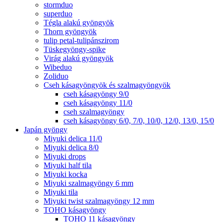
stormduo
superduo
Tégla alakú gyöngyök
Thorn gyöngyök
tulip petal-tulipánszirom
Tüskegyöngy-spike
Virág alakú gyöngyök
Wibeduo
Zoliduo
Cseh kásagyöngyök és szalmagyöngyök
cseh kásagyöngy 9/0
cseh kásagyöngy 11/0
cseh szalmagyöngy
cseh kásagyöngy 6/0, 7/0, 10/0, 12/0, 13/0, 15/0
Japán gyöngy
Miyuki delica 11/0
Miyuki delica 8/0
Miyuki drops
Miyuki half tila
Miyuki kocka
Miyuki szalmagyöngy 6 mm
Miyuki tila
Miyuki twist szalmagyöngy 12 mm
TOHO kásagyöngy
TOHO 11 kásagyöngy