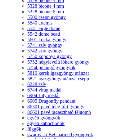
5328 bicone 3 mm
5328 bicone 4 mm
5328 bicone 6 mm
5500 csepp gyöngy
5540 artemis
5541 large dome
5542 dome bead
5601 kocka gyöngy
5741 szív gyöngy
5742 szív gyöngy
5750 koponya gyöngy
5752 négylevelű lóhere gyöngy
5754 pillangó gyöngyök
5810 kerek igazgyöngy utánzat
5821 igazgyöngy utánzat csepp
6228 szív
6744 virág medál
6904 Lily medál
6905 Dragonfly pendant
86301 pavé félig fúrt gyöngy
86601 pavé ragasztható félgömb
egyéb gyöngyök
egyéb kabochonok
függõk
swarovski BeCharmed gyöngyök