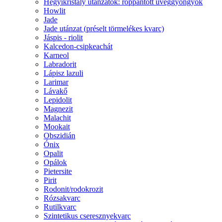
Hegyikristály utánzatok: roppantott üveggyöngyök
Howlit
Jade
Jade utánzat (préselt törmelékes kvarc)
Jáspis - riolit
Kalcedon-csipkeachát
Karneol
Labradorit
Lápisz lazuli
Larimar
Lávakő
Lepidolit
Magnezit
Malachit
Mookait
Obszidián
Ónix
Opalit
Opálok
Pietersite
Pirit
Rodonit/rodokrozit
Rózsakvarc
Rutilkvarc
Szintetikus cseresznyekvarc