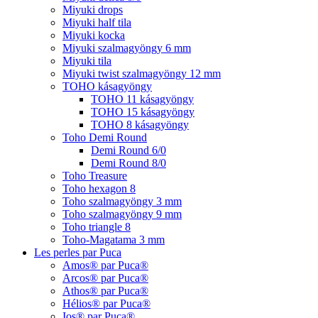
Miyuki drops
Miyuki half tila
Miyuki kocka
Miyuki szalmagyöngy 6 mm
Miyuki tila
Miyuki twist szalmagyöngy 12 mm
TOHO kásagyöngy
TOHO 11 kásagyöngy
TOHO 15 kásagyöngy
TOHO 8 kásagyöngy
Toho Demi Round
Demi Round 6/0
Demi Round 8/0
Toho Treasure
Toho hexagon 8
Toho szalmagyöngy 3 mm
Toho szalmagyöngy 9 mm
Toho triangle 8
Toho-Magatama 3 mm
Les perles par Puca
Amos® par Puca®
Arcos® par Puca®
Athos® par Puca®
Hélios® par Puca®
Ios® par Puca®