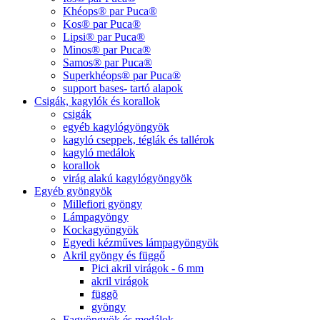
Khéops® par Puca®
Kos® par Puca®
Lipsi® par Puca®
Minos® par Puca®
Samos® par Puca®
Superkhéops® par Puca®
support bases- tartó alapok
Csigák, kagylók és korallok
csigák
egyéb kagylógyöngyök
kagyló cseppek, téglák és tallérok
kagyló medálok
korallok
virág alakú kagylógyöngyök
Egyéb gyöngyök
Millefiori gyöngy
Lámpagyöngy
Kockagyöngyök
Egyedi kézműves lámpagyöngyök
Akril gyöngy és függő
Pici akril virágok - 6 mm
akril virágok
függõ
gyöngy
Fagyöngyök és medálok