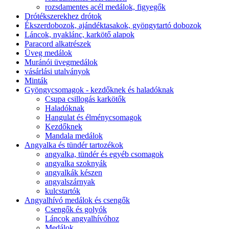
rozsdamentes acél medálok, figyegők
Drótékszerekhez drótok
Ékszerdobozok, ajándéktasakok, gyöngytartó dobozok
Láncok, nyaklánc, karkötő alapok
Paracord alkatrészek
Üveg medálok
Muránói üvegmedálok
vásárlási utalványok
Minták
Gyöngycsomagok - kezdőknek és haladóknak
Csupa csillogás karkötők
Haladóknak
Hangulat és élménycsomagok
Kezdőknek
Mandala medálok
Angyalka és tündér tartozékok
angyalka, tündér és egyéb csomagok
angyalka szoknyák
angyalkák készen
angyalszárnyak
kulcstartók
Angyalhívó medálok és csengők
Csengők és golyók
Láncok angyalhívóhoz
Medálok