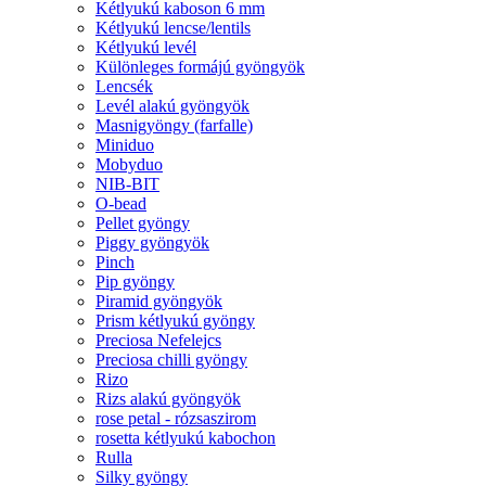
Kétlyukú kaboson 6 mm
Kétlyukú lencse/lentils
Kétlyukú levél
Különleges formájú gyöngyök
Lencsék
Levél alakú gyöngyök
Masnigyöngy (farfalle)
Miniduo
Mobyduo
NIB-BIT
O-bead
Pellet gyöngy
Piggy gyöngyök
Pinch
Pip gyöngy
Piramid gyöngyök
Prism kétlyukú gyöngy
Preciosa Nefelejcs
Preciosa chilli gyöngy
Rizo
Rizs alakú gyöngyök
rose petal - rózsaszirom
rosetta kétlyukú kabochon
Rulla
Silky gyöngy