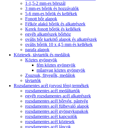
1-1,5-2 mm-es bõrszál
3 mm-es bőrök és hozzávalók
5-6 mm-es bőrök és kellékek
Fonott bőr alapok
Félkör alakú bőrök és alkatrészek
Kerek fonott bőrök és kellékek
egyéb alkatrészek bőrhöz
ovális bőr karkötő alapok és alkatrészek
ovális bőrök 10 x 4,5 mm és kellékek
parafa alapok
Köztesek, távtartók és medálok
Köztes gyöngyök
fém köztes gyöngyök
mûanyag köztes gyöngyök
Zsuzsuk, fityegők, medálok
távtartók
Rozsdamentes acél (orvosi fém) termékek
rozsdamentes acél medáltartók
egyéb rozsdamentes acél alkatrészek
rozsdamentes acél bőrvég, pántvég
rozsdamentes acél fülbevaló alapok
rozsdamentes acél gyöngykupakok
rozsdamentes acél kapcsolók
rozsdamentes acél köztesek
rozsdamentes acél láncok