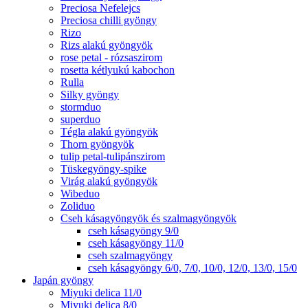
Preciosa Nefelejcs
Preciosa chilli gyöngy
Rizo
Rizs alakú gyöngyök
rose petal - rózsaszirom
rosetta kétlyukú kabochon
Rulla
Silky gyöngy
stormduo
superduo
Tégla alakú gyöngyök
Thorn gyöngyök
tulip petal-tulipánszirom
Tüskegyöngy-spike
Virág alakú gyöngyök
Wibeduo
Zoliduo
Cseh kásagyöngyök és szalmagyöngyök
cseh kásagyöngy 9/0
cseh kásagyöngy 11/0
cseh szalmagyöngy
cseh kásagyöngy 6/0, 7/0, 10/0, 12/0, 13/0, 15/0
Japán gyöngy
Miyuki delica 11/0
Miyuki delica 8/0