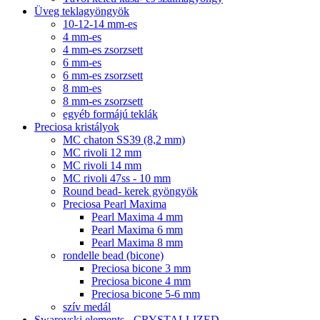
Üveg teklagyöngyök
10-12-14 mm-es
4 mm-es
4 mm-es zsorzsett
6 mm-es
6 mm-es zsorzsett
8 mm-es
8 mm-es zsorzsett
egyéb formájú teklák
Preciosa kristályok
MC chaton SS39 (8,2 mm)
MC rivoli 12 mm
MC rivoli 14 mm
MC rivoli 47ss - 10 mm
Round bead- kerek gyöngyök
Preciosa Pearl Maxima
Pearl Maxima 4 mm
Pearl Maxima 6 mm
Pearl Maxima 8 mm
rondelle bead (bicone)
Preciosa bicone 3 mm
Preciosa bicone 4 mm
Preciosa bicone 5-6 mm
szív medál
Swarovski elements - CRYSTALLIZED