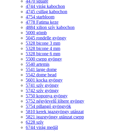
4470 square
4744 virág kabochon
4745 csillag kabochon
4754 starbloom
4778 Fatima keze
4884 xilion szív kabochon
5000 gömb
5045 rondelle gyöngy
5328 bicone 3 mm
5328 bicone 4 mm
5328 bicone 6 mm
5500 csepp gyöngy
5540 artemis
5541 large dome
5542 dome bead
5601 kocka gyöngy
5741 szív gyöngy
5742 szív gyöngy
5750 koponya gyöngy
5752 négylevelű lóhere gyöngy
5754 pillangó gyöngyök
5810 kerek igazgyöngy utánzat
5821 igazgyöngy utánzat csepp
6228 szív
6744 virág medál