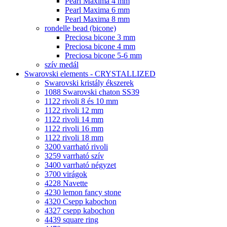
Pearl Maxima 4 mm
Pearl Maxima 6 mm
Pearl Maxima 8 mm
rondelle bead (bicone)
Preciosa bicone 3 mm
Preciosa bicone 4 mm
Preciosa bicone 5-6 mm
szív medál
Swarovski elements - CRYSTALLIZED
Swarovski kristály ékszerek
1088 Swarovski chaton SS39
1122 rivoli 8 és 10 mm
1122 rivoli 12 mm
1122 rivoli 14 mm
1122 rivoli 16 mm
1122 rivoli 18 mm
3200 varrható rivoli
3259 varrható szív
3400 varrható négyzet
3700 virágok
4228 Navette
4230 lemon fancy stone
4320 Csepp kabochon
4327 csepp kabochon
4439 square ring