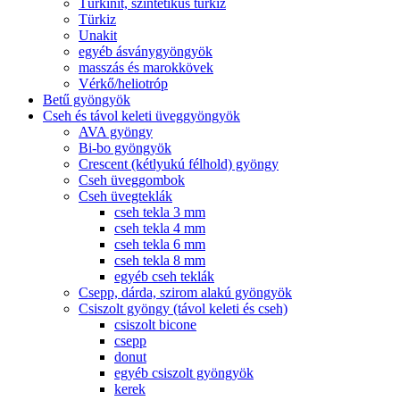
Türkinit, szintetikus türkiz
Türkiz
Unakit
egyéb ásványgyöngyök
masszás és marokkövek
Vérkő/heliotróp
Betű gyöngyök
Cseh és távol keleti üveggyöngyök
AVA gyöngy
Bi-bo gyöngyök
Crescent (kétlyukú félhold) gyöngy
Cseh üveggombok
Cseh üvegteklák
cseh tekla 3 mm
cseh tekla 4 mm
cseh tekla 6 mm
cseh tekla 8 mm
egyéb cseh teklák
Csepp, dárda, szirom alakú gyöngyök
Csiszolt gyöngy (távol keleti és cseh)
csiszolt bicone
csepp
donut
egyéb csiszolt gyöngyök
kerek