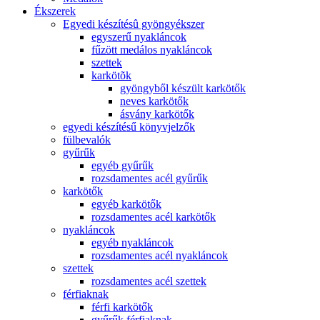
Ékszerek
Egyedi készítésû gyöngyékszer
egyszerű nyakláncok
fűzött medálos nyakláncok
szettek
karkötõk
gyöngyből készült karkötők
neves karkötők
ásvány karkötők
egyedi készítésű könyvjelzők
fülbevalók
gyűrűk
egyéb gyűrűk
rozsdamentes acél gyűrűk
karkötők
egyéb karkötők
rozsdamentes acél karkötők
nyakláncok
egyéb nyakláncok
rozsdamentes acél nyakláncok
szettek
rozsdamentes acél szettek
férfiaknak
férfi karkötők
gyűrűk férfiaknak