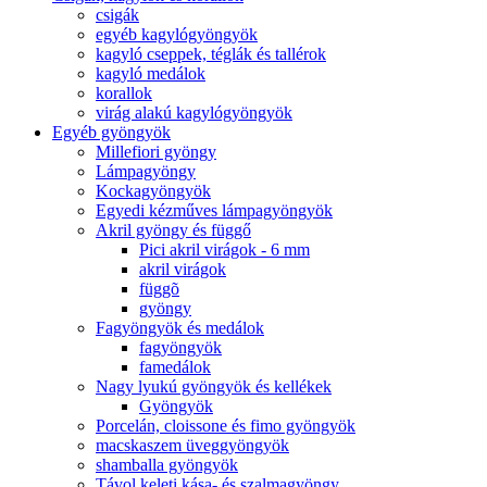
csigák
egyéb kagylógyöngyök
kagyló cseppek, téglák és tallérok
kagyló medálok
korallok
virág alakú kagylógyöngyök
Egyéb gyöngyök
Millefiori gyöngy
Lámpagyöngy
Kockagyöngyök
Egyedi kézműves lámpagyöngyök
Akril gyöngy és függő
Pici akril virágok - 6 mm
akril virágok
függõ
gyöngy
Fagyöngyök és medálok
fagyöngyök
famedálok
Nagy lyukú gyöngyök és kellékek
Gyöngyök
Porcelán, cloissone és fimo gyöngyök
macskaszem üveggyöngyök
shamballa gyöngyök
Távol keleti kása- és szalmagyöngy