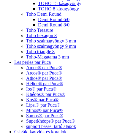
TOHO 15 kásagyöngy
TOHO 8 kásagyöngy
Toho Demi Round
Demi Round 6/0
Demi Round 8/0
Toho Treasure
Toho hexagon 8
Toho szalmagyöngy 3 mm
Toho szalmagyöngy 9 mm
Toho triangle 8
Toho-Magatama 3 mm
Les perles par Puca
Amos® par Puca®
Arcos® par Puca®
Athos® par Puca®
Hélios® par Puca®
Ios® par Puca®
Khéops® par Puca®
Kos® par Puca®
Lipsi® par Puca®
Minos® par Puca®
Samos® par Puca®
Superkhéops® par Puca®
support bases- tartó alapok
Csigák, kagylók és korallok