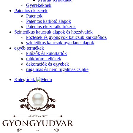
Gyerekeknek
Patentos ékszerek
Patentok
Patentos karkötő alapok
Patentos ékszeralkatrészek
Szintetikus kaucsuk alapok és hozzávalók
köztesek és gyöngyök kaucsuk karkötőhöz
szintetikus kaucsuk nyaklánc alapok
egyéb termékek
kitűzők és kulcstartók
műköröm kellékek
dekorációk és egyebek
rugalmas és nem rugalmas csipke
Kategóriák