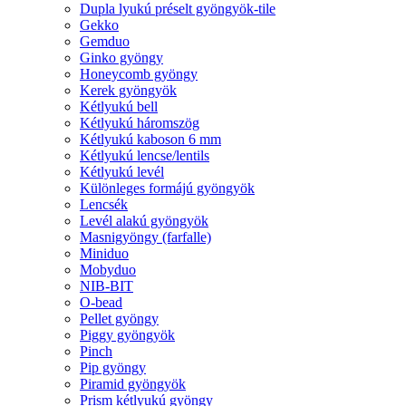
Dupla lyukú préselt gyöngyök-tile
Gekko
Gemduo
Ginko gyöngy
Honeycomb gyöngy
Kerek gyöngyök
Kétlyukú bell
Kétlyukú háromszög
Kétlyukú kaboson 6 mm
Kétlyukú lencse/lentils
Kétlyukú levél
Különleges formájú gyöngyök
Lencsék
Levél alakú gyöngyök
Masnigyöngy (farfalle)
Miniduo
Mobyduo
NIB-BIT
O-bead
Pellet gyöngy
Piggy gyöngyök
Pinch
Pip gyöngy
Piramid gyöngyök
Prism kétlyukú gyöngy