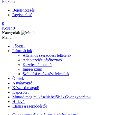
Fiókom
Bejelentkezés
Regisztráció
0
Kosár
0
Kategóriák
Menü
Főoldal
Információk
Általános szerződési feltételek
Adatkezelési tájékoztató
Kezelési útmutató
Impresszum
Szállítási és fizetési feltételek
Ötletek
Ásványokról
Készítsd magad!
Kapcsolat
Mutasd meg mi készült belőle! - Gyöngybarátok
Hírlevél
Elállás a szerződéstől
Gyöngymentő akció, amíg a készlet tart!