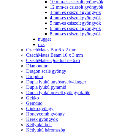
10 mm-es csiszolt gyöngyök
12 mm-es csiszolt gyöngyök
3 mm-es csiszolt gyöngyök
4 mm-es csiszolt gyöngyök
5 mm-es csiszolt gyöngyök
6 mm-es csiszolt gyöngyök
8 mm-es csiszolt gyöngyök
nugget
rizs
CzechMates Bar 6 x 2 mm
CzechMates Beam 10 x 3 mm
CzechMates QuadraTile 6x6
Diamonduo
Dragon scale gyöngy
Dropduo
Dupla lyukú anyósnyelv/dagger
Dupla lyukú pyramid
Dupla lyukú préselt gyöngyök-tile
Gekko
Gemduo
Ginko gyöngy
Honeycomb gyöngy
Kerek gyöngyök
Kétlyukú bell
Kétlyukú háromszög