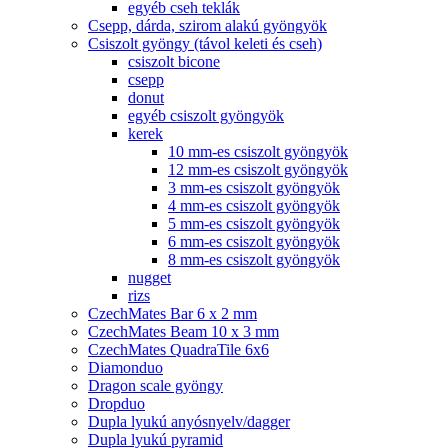
egyéb cseh teklák
Csepp, dárda, szirom alakú gyöngyök
Csiszolt gyöngy (távol keleti és cseh)
csiszolt bicone
csepp
donut
egyéb csiszolt gyöngyök
kerek
10 mm-es csiszolt gyöngyök
12 mm-es csiszolt gyöngyök
3 mm-es csiszolt gyöngyök
4 mm-es csiszolt gyöngyök
5 mm-es csiszolt gyöngyök
6 mm-es csiszolt gyöngyök
8 mm-es csiszolt gyöngyök
nugget
rizs
CzechMates Bar 6 x 2 mm
CzechMates Beam 10 x 3 mm
CzechMates QuadraTile 6x6
Diamonduo
Dragon scale gyöngy
Dropduo
Dupla lyukú anyósnyelv/dagger
Dupla lyukú pyramid