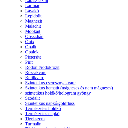
Lápisz lazuli
Larimar
Lávakő
Lepidolit
Magnezit
Malachit
Mookait
Obszidián
Ónix
Opalit
Opálok
Pietersite
Pirit
Rodonit/rodokrozit
Rózsakvarc
Rutilkvarc
Szintetikus cseresznyekvarc
Szintetikus hematit (mágneses és nem mágneses)
szintetikus holdkő/hologram gyöngy
Szodalit
Szintetikus napkő/goldfluss
Természetes holdkő
Természetes napkő
Tigrisszem
Turmalin