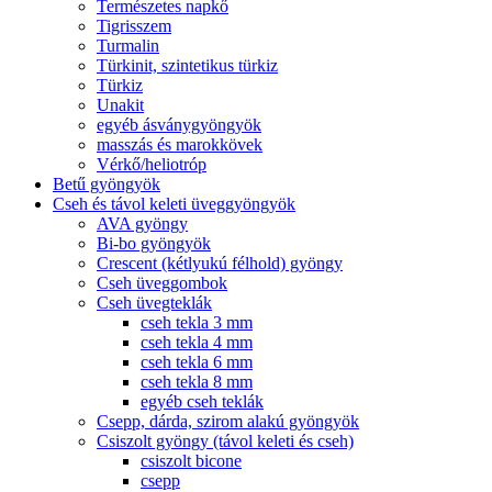
Természetes napkő
Tigrisszem
Turmalin
Türkinit, szintetikus türkiz
Türkiz
Unakit
egyéb ásványgyöngyök
masszás és marokkövek
Vérkő/heliotróp
Betű gyöngyök
Cseh és távol keleti üveggyöngyök
AVA gyöngy
Bi-bo gyöngyök
Crescent (kétlyukú félhold) gyöngy
Cseh üveggombok
Cseh üvegteklák
cseh tekla 3 mm
cseh tekla 4 mm
cseh tekla 6 mm
cseh tekla 8 mm
egyéb cseh teklák
Csepp, dárda, szirom alakú gyöngyök
Csiszolt gyöngy (távol keleti és cseh)
csiszolt bicone
csepp