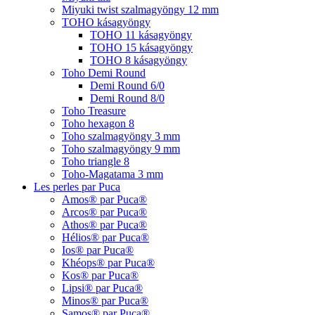
Miyuki twist szalmagyöngy 12 mm
TOHO kásagyöngy
TOHO 11 kásagyöngy
TOHO 15 kásagyöngy
TOHO 8 kásagyöngy
Toho Demi Round
Demi Round 6/0
Demi Round 8/0
Toho Treasure
Toho hexagon 8
Toho szalmagyöngy 3 mm
Toho szalmagyöngy 9 mm
Toho triangle 8
Toho-Magatama 3 mm
Les perles par Puca
Amos® par Puca®
Arcos® par Puca®
Athos® par Puca®
Hélios® par Puca®
Ios® par Puca®
Khéops® par Puca®
Kos® par Puca®
Lipsi® par Puca®
Minos® par Puca®
Samos® par Puca®