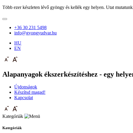
Több ezer készleten lévő gyöngy és kellék egy helyen. Utat mutatunk
+36 30 231 5498
info@gyongyudvar.hu
HU
EN
Alapanyagok ékszerkészítéshez - egy helyen
Újdonságok
Készítsd magad!
Kapcsolat
Kategóriák
Kategóriák