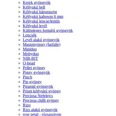
Kerek gyöngyök
Kétlyukú bell
Kétlyukú háromszög
Kétlyukú kaboson 6 mm
Kétlyukú lencse/lentils
Kétlyukú levél
Különleges formájú gyöngyök
Lencsék
Levél alakú gyöngyök
Masnigyöngy (farfalle)
Miniduo
Mobyduo
NIB-BIT
O-bead
Pellet gyöngy
Piggy gyöngyök
Pinch
Pip gyöngy
Piramid gyöngyök
Prism kétlyukú gyöngy
Preciosa Nefelejcs
Preciosa chilli gyöngy
Rizo
Rizs alakú gyöngyök
rose petal - rózsaszirom