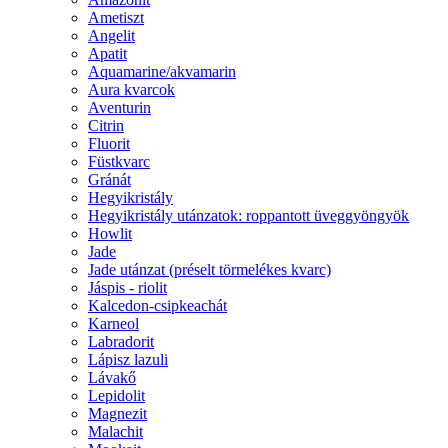
Ametiszt
Angelit
Apatit
Aquamarine/akvamarin
Aura kvarcok
Aventurin
Citrin
Fluorit
Füstkvarc
Gránát
Hegyikristály
Hegyikristály utánzatok: roppantott üveggyöngyök
Howlit
Jade
Jade utánzat (préselt törmelékes kvarc)
Jáspis - riolit
Kalcedon-csipkeachát
Karneol
Labradorit
Lápisz lazuli
Lávakő
Lepidolit
Magnezit
Malachit