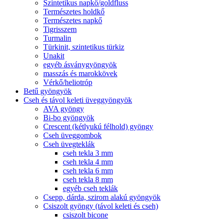
Szintetikus napkő/goldfluss
Természetes holdkő
Természetes napkő
Tigrisszem
Turmalin
Türkinit, szintetikus türkiz
Unakit
egyéb ásványgyöngyök
masszás és marokkövek
Vérkő/heliotróp
Betű gyöngyök
Cseh és távol keleti üveggyöngyök
AVA gyöngy
Bi-bo gyöngyök
Crescent (kétlyukú félhold) gyöngy
Cseh üveggombok
Cseh üvegteklák
cseh tekla 3 mm
cseh tekla 4 mm
cseh tekla 6 mm
cseh tekla 8 mm
egyéb cseh teklák
Csepp, dárda, szirom alakú gyöngyök
Csiszolt gyöngy (távol keleti és cseh)
csiszolt bicone