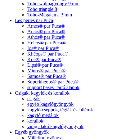
Toho szalmagyöngy 9 mm
Toho triangle 8
Toho-Magatama 3 mm
Les perles par Puca
Amos® par Puca®
Arcos® par Puca®
Athos® par Puca®
Hélios® par Puca®
Ios® par Puca®
Khéops® par Puca®
Kos® par Puca®
Lipsi® par Puca®
Minos® par Puca®
Samos® par Puca®
Superkhéops® par Puca®
support bases- tartó alapok
Csigák, kagylók és korallok
csigák
egyéb kagylógyöngyök
kagyló cseppek, téglák és tallérok
kagyló medálok
korallok
virág alakú kagylógyöngyök
Egyéb gyöngyök
Millefiori gyöngy