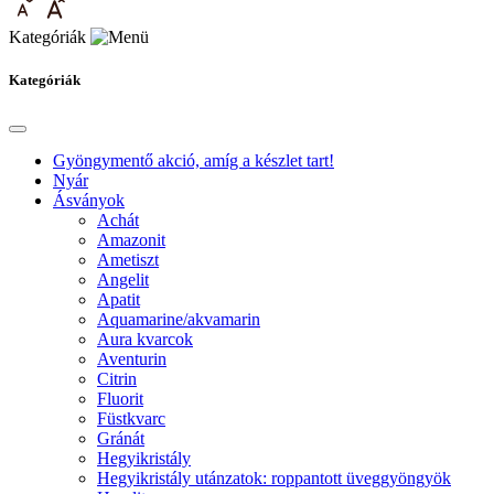
Kategóriák
Kategóriák
Gyöngymentő akció, amíg a készlet tart!
Nyár
Ásványok
Achát
Amazonit
Ametiszt
Angelit
Apatit
Aquamarine/akvamarin
Aura kvarcok
Aventurin
Citrin
Fluorit
Füstkvarc
Gránát
Hegyikristály
Hegyikristály utánzatok: roppantott üveggyöngyök