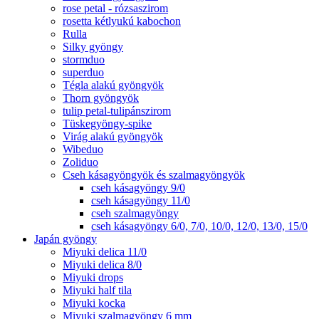
rose petal - rózsaszirom
rosetta kétlyukú kabochon
Rulla
Silky gyöngy
stormduo
superduo
Tégla alakú gyöngyök
Thorn gyöngyök
tulip petal-tulipánszirom
Tüskegyöngy-spike
Virág alakú gyöngyök
Wibeduo
Zoliduo
Cseh kásagyöngyök és szalmagyöngyök
cseh kásagyöngy 9/0
cseh kásagyöngy 11/0
cseh szalmagyöngy
cseh kásagyöngy 6/0, 7/0, 10/0, 12/0, 13/0, 15/0
Japán gyöngy
Miyuki delica 11/0
Miyuki delica 8/0
Miyuki drops
Miyuki half tila
Miyuki kocka
Miyuki szalmagyöngy 6 mm