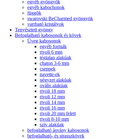
egyéb gyöngyök
egyéb kabochonok
függõk
swarovski BeCharmed gyöngyök
varrható kristályok
Tenyésztett gyöngy
Befoglalható kabosonok és kövek
Üveg kabosonok
egyéb formák
rivoli 6 mm
téglalap alakúak
chaton 3-6 mm
cseppek
navette-ek
négyzet alakúak
ovális alakúak
rivoli 18 mm
rivoli 12 mm
rivoli 14 mm
rivoli 16 mm
rivoli 20 mm felett
rivoli 8-10 mm
szív alakúak
befoglalható ásvány kabosonok
befoglalható- és strasszkövek