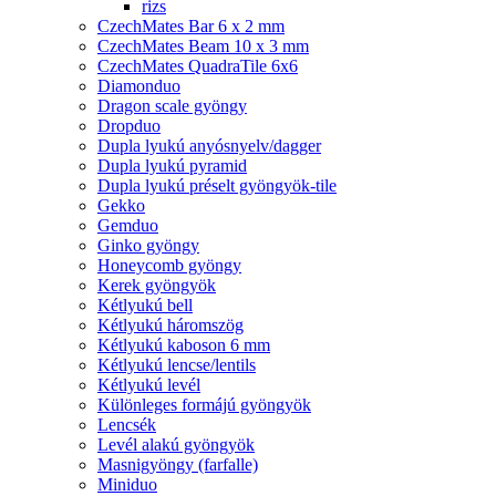
rizs
CzechMates Bar 6 x 2 mm
CzechMates Beam 10 x 3 mm
CzechMates QuadraTile 6x6
Diamonduo
Dragon scale gyöngy
Dropduo
Dupla lyukú anyósnyelv/dagger
Dupla lyukú pyramid
Dupla lyukú préselt gyöngyök-tile
Gekko
Gemduo
Ginko gyöngy
Honeycomb gyöngy
Kerek gyöngyök
Kétlyukú bell
Kétlyukú háromszög
Kétlyukú kaboson 6 mm
Kétlyukú lencse/lentils
Kétlyukú levél
Különleges formájú gyöngyök
Lencsék
Levél alakú gyöngyök
Masnigyöngy (farfalle)
Miniduo