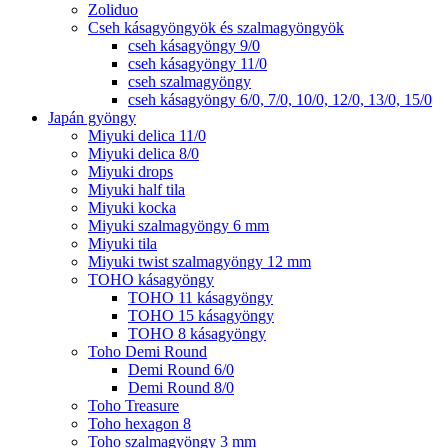
Zoliduo
Cseh kásagyöngyök és szalmagyöngyök
cseh kásagyöngy 9/0
cseh kásagyöngy 11/0
cseh szalmagyöngy
cseh kásagyöngy 6/0, 7/0, 10/0, 12/0, 13/0, 15/0
Japán gyöngy
Miyuki delica 11/0
Miyuki delica 8/0
Miyuki drops
Miyuki half tila
Miyuki kocka
Miyuki szalmagyöngy 6 mm
Miyuki tila
Miyuki twist szalmagyöngy 12 mm
TOHO kásagyöngy
TOHO 11 kásagyöngy
TOHO 15 kásagyöngy
TOHO 8 kásagyöngy
Toho Demi Round
Demi Round 6/0
Demi Round 8/0
Toho Treasure
Toho hexagon 8
Toho szalmagyöngy 3 mm