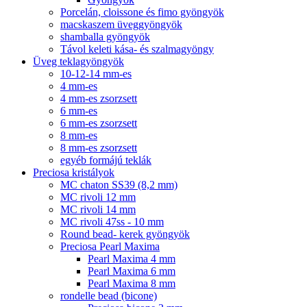
Porcelán, cloissone és fimo gyöngyök
macskaszem üveggyöngyök
shamballa gyöngyök
Távol keleti kása- és szalmagyöngy
Üveg teklagyöngyök
10-12-14 mm-es
4 mm-es
4 mm-es zsorzsett
6 mm-es
6 mm-es zsorzsett
8 mm-es
8 mm-es zsorzsett
egyéb formájú teklák
Preciosa kristályok
MC chaton SS39 (8,2 mm)
MC rivoli 12 mm
MC rivoli 14 mm
MC rivoli 47ss - 10 mm
Round bead- kerek gyöngyök
Preciosa Pearl Maxima
Pearl Maxima 4 mm
Pearl Maxima 6 mm
Pearl Maxima 8 mm
rondelle bead (bicone)