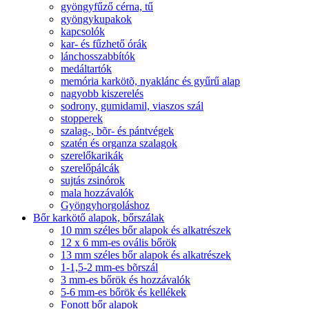
gyöngyfűző cérna, tű
gyöngykupakok
kapcsolók
kar- és fűzhető órák
lánchosszabbítók
medáltartók
memória karkötõ, nyaklánc és gyűrű alap
nagyobb kiszerelés
sodrony, gumidamil, viaszos szál
stopperek
szalag-, bõr- és pántvégek
szatén és organza szalagok
szerelőkarikák
szerelőpálcák
sujtás zsinórok
mala hozzávalók
Gyöngyhorgoláshoz
Bőr karkötő alapok, bőrszálak
10 mm széles bőr alapok és alkatrészek
12 x 6 mm-es ovális bőrök
13 mm széles bőr alapok és alkatrészek
1-1,5-2 mm-es bõrszál
3 mm-es bőrök és hozzávalók
5-6 mm-es bőrök és kellékek
Fonott bőr alapok