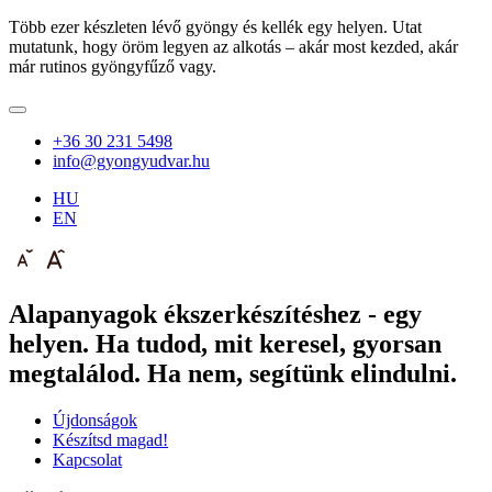
Több ezer készleten lévő gyöngy és kellék egy helyen. Utat
mutatunk, hogy öröm legyen az alkotás – akár most kezded, akár
már rutinos gyöngyfűző vagy.
+36 30 231 5498
info@gyongyudvar.hu
HU
EN
Alapanyagok ékszerkészítéshez - egy
helyen. Ha tudod, mit keresel, gyorsan
megtalálod. Ha nem, segítünk elindulni.
Újdonságok
Készítsd magad!
Kapcsolat