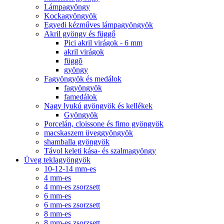
Lámpagyöngy
Kockagyöngyök
Egyedi kézműves lámpagyöngyök
Akril gyöngy és függő
Pici akril virágok - 6 mm
akril virágok
függõ
gyöngy
Fagyöngyök és medálok
fagyöngyök
famedálok
Nagy lyukú gyöngyök és kellékek
Gyöngyök
Porcelán, cloissone és fimo gyöngyök
macskaszem üveggyöngyök
shamballa gyöngyök
Távol keleti kása- és szalmagyöngy
Üveg teklagyöngyök
10-12-14 mm-es
4 mm-es
4 mm-es zsorzsett
6 mm-es
6 mm-es zsorzsett
8 mm-es
8 mm-es zsorzsett