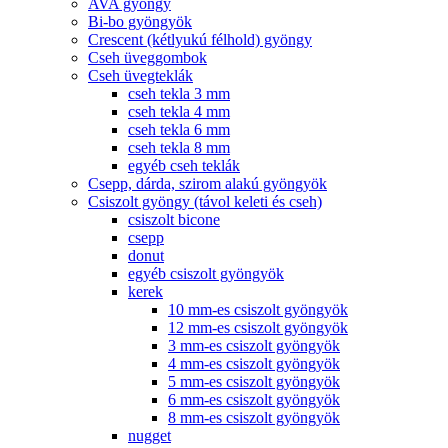
AVA gyöngy
Bi-bo gyöngyök
Crescent (kétlyukú félhold) gyöngy
Cseh üveggombok
Cseh üvegteklák
cseh tekla 3 mm
cseh tekla 4 mm
cseh tekla 6 mm
cseh tekla 8 mm
egyéb cseh teklák
Csepp, dárda, szirom alakú gyöngyök
Csiszolt gyöngy (távol keleti és cseh)
csiszolt bicone
csepp
donut
egyéb csiszolt gyöngyök
kerek
10 mm-es csiszolt gyöngyök
12 mm-es csiszolt gyöngyök
3 mm-es csiszolt gyöngyök
4 mm-es csiszolt gyöngyök
5 mm-es csiszolt gyöngyök
6 mm-es csiszolt gyöngyök
8 mm-es csiszolt gyöngyök
nugget