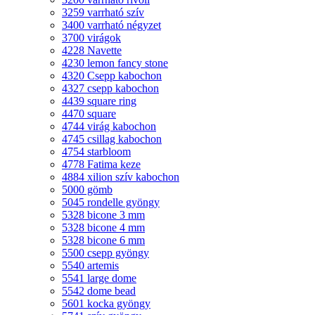
3259 varrható szív
3400 varrható négyzet
3700 virágok
4228 Navette
4230 lemon fancy stone
4320 Csepp kabochon
4327 csepp kabochon
4439 square ring
4470 square
4744 virág kabochon
4745 csillag kabochon
4754 starbloom
4778 Fatima keze
4884 xilion szív kabochon
5000 gömb
5045 rondelle gyöngy
5328 bicone 3 mm
5328 bicone 4 mm
5328 bicone 6 mm
5500 csepp gyöngy
5540 artemis
5541 large dome
5542 dome bead
5601 kocka gyöngy