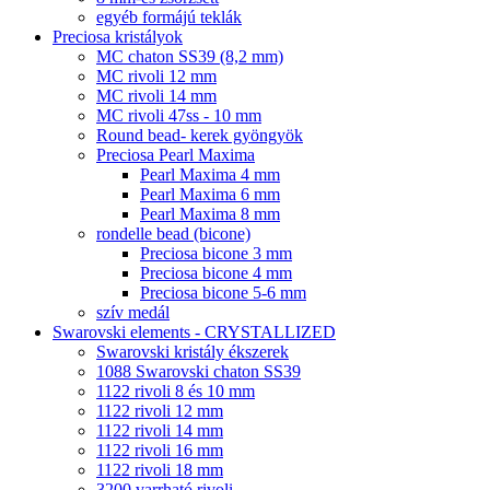
egyéb formájú teklák
Preciosa kristályok
MC chaton SS39 (8,2 mm)
MC rivoli 12 mm
MC rivoli 14 mm
MC rivoli 47ss - 10 mm
Round bead- kerek gyöngyök
Preciosa Pearl Maxima
Pearl Maxima 4 mm
Pearl Maxima 6 mm
Pearl Maxima 8 mm
rondelle bead (bicone)
Preciosa bicone 3 mm
Preciosa bicone 4 mm
Preciosa bicone 5-6 mm
szív medál
Swarovski elements - CRYSTALLIZED
Swarovski kristály ékszerek
1088 Swarovski chaton SS39
1122 rivoli 8 és 10 mm
1122 rivoli 12 mm
1122 rivoli 14 mm
1122 rivoli 16 mm
1122 rivoli 18 mm
3200 varrható rivoli