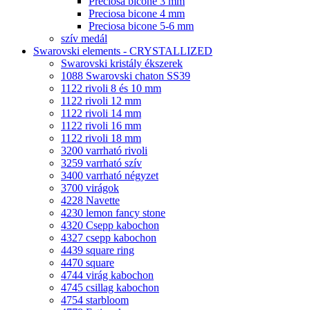
Preciosa bicone 3 mm
Preciosa bicone 4 mm
Preciosa bicone 5-6 mm
szív medál
Swarovski elements - CRYSTALLIZED
Swarovski kristály ékszerek
1088 Swarovski chaton SS39
1122 rivoli 8 és 10 mm
1122 rivoli 12 mm
1122 rivoli 14 mm
1122 rivoli 16 mm
1122 rivoli 18 mm
3200 varrható rivoli
3259 varrható szív
3400 varrható négyzet
3700 virágok
4228 Navette
4230 lemon fancy stone
4320 Csepp kabochon
4327 csepp kabochon
4439 square ring
4470 square
4744 virág kabochon
4745 csillag kabochon
4754 starbloom