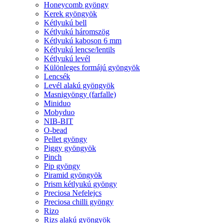
Honeycomb gyöngy
Kerek gyöngyök
Kétlyukú bell
Kétlyukú háromszög
Kétlyukú kaboson 6 mm
Kétlyukú lencse/lentils
Kétlyukú levél
Különleges formájú gyöngyök
Lencsék
Levél alakú gyöngyök
Masnigyöngy (farfalle)
Miniduo
Mobyduo
NIB-BIT
O-bead
Pellet gyöngy
Piggy gyöngyök
Pinch
Pip gyöngy
Piramid gyöngyök
Prism kétlyukú gyöngy
Preciosa Nefelejcs
Preciosa chilli gyöngy
Rizo
Rizs alakú gyöngyök