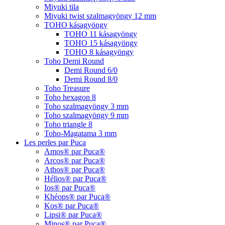
Miyuki tila
Miyuki twist szalmagyöngy 12 mm
TOHO kásagyöngy
TOHO 11 kásagyöngy
TOHO 15 kásagyöngy
TOHO 8 kásagyöngy
Toho Demi Round
Demi Round 6/0
Demi Round 8/0
Toho Treasure
Toho hexagon 8
Toho szalmagyöngy 3 mm
Toho szalmagyöngy 9 mm
Toho triangle 8
Toho-Magatama 3 mm
Les perles par Puca
Amos® par Puca®
Arcos® par Puca®
Athos® par Puca®
Hélios® par Puca®
Ios® par Puca®
Khéops® par Puca®
Kos® par Puca®
Lipsi® par Puca®
Minos® par Puca®