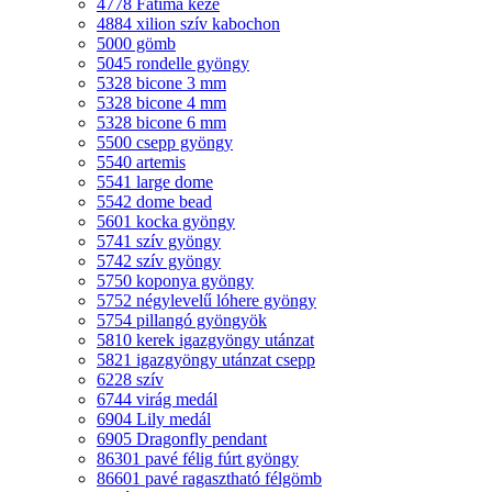
4778 Fatima keze
4884 xilion szív kabochon
5000 gömb
5045 rondelle gyöngy
5328 bicone 3 mm
5328 bicone 4 mm
5328 bicone 6 mm
5500 csepp gyöngy
5540 artemis
5541 large dome
5542 dome bead
5601 kocka gyöngy
5741 szív gyöngy
5742 szív gyöngy
5750 koponya gyöngy
5752 négylevelű lóhere gyöngy
5754 pillangó gyöngyök
5810 kerek igazgyöngy utánzat
5821 igazgyöngy utánzat csepp
6228 szív
6744 virág medál
6904 Lily medál
6905 Dragonfly pendant
86301 pavé félig fúrt gyöngy
86601 pavé ragasztható félgömb