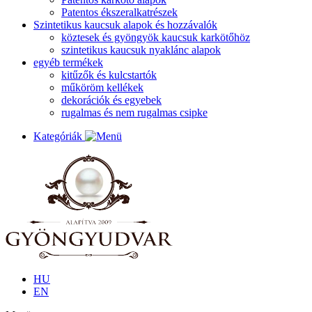
Patentos ékszeralkatrészek
Szintetikus kaucsuk alapok és hozzávalók
köztesek és gyöngyök kaucsuk karkötőhöz
szintetikus kaucsuk nyaklánc alapok
egyéb termékek
kitűzők és kulcstartók
műköröm kellékek
dekorációk és egyebek
rugalmas és nem rugalmas csipke
Kategóriák
HU
EN