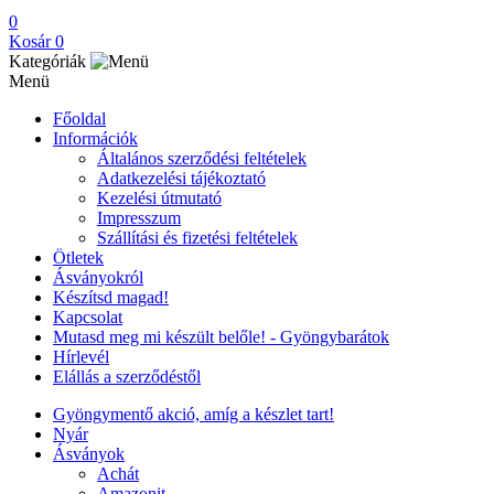
0
Kosár
0
Kategóriák
Menü
Főoldal
Információk
Általános szerződési feltételek
Adatkezelési tájékoztató
Kezelési útmutató
Impresszum
Szállítási és fizetési feltételek
Ötletek
Ásványokról
Készítsd magad!
Kapcsolat
Mutasd meg mi készült belőle! - Gyöngybarátok
Hírlevél
Elállás a szerződéstől
Gyöngymentő akció, amíg a készlet tart!
Nyár
Ásványok
Achát
Amazonit