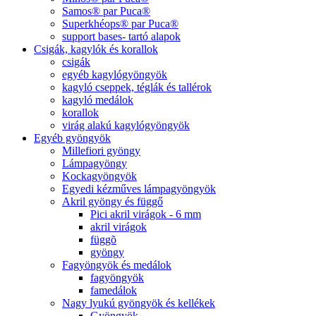
Samos® par Puca®
Superkhéops® par Puca®
support bases- tartó alapok
Csigák, kagylók és korallok
csigák
egyéb kagylógyöngyök
kagyló cseppek, téglák és tallérok
kagyló medálok
korallok
virág alakú kagylógyöngyök
Egyéb gyöngyök
Millefiori gyöngy
Lámpagyöngy
Kockagyöngyök
Egyedi kézműves lámpagyöngyök
Akril gyöngy és függő
Pici akril virágok - 6 mm
akril virágok
függõ
gyöngy
Fagyöngyök és medálok
fagyöngyök
famedálok
Nagy lyukú gyöngyök és kellékek
Gyöngyök