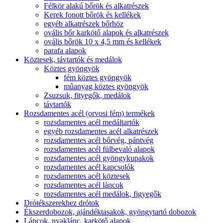
Félkör alakú bőrök és alkatrészek
Kerek fonott bőrök és kellékek
egyéb alkatrészek bőrhöz
ovális bőr karkötő alapok és alkatrészek
ovális bőrök 10 x 4,5 mm és kellékek
parafa alapok
Köztesek, távtartók és medálok
Köztes gyöngyök
fém köztes gyöngyök
mûanyag köztes gyöngyök
Zsuzsuk, fityegők, medálok
távtartók
Rozsdamentes acél (orvosi fém) termékek
rozsdamentes acél medáltartók
egyéb rozsdamentes acél alkatrészek
rozsdamentes acél bőrvég, pántvég
rozsdamentes acél fülbevaló alapok
rozsdamentes acél gyöngykupakok
rozsdamentes acél kapcsolók
rozsdamentes acél köztesek
rozsdamentes acél láncok
rozsdamentes acél medálok, figyegők
Drótékszerekhez drótok
Ékszerdobozok, ajándéktasakok, gyöngytartó dobozok
Láncok, nyaklánc, karkötő alapok