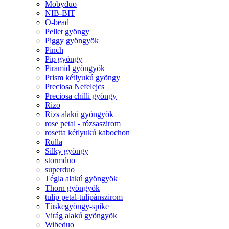
Mobyduo
NIB-BIT
O-bead
Pellet gyöngy
Piggy gyöngyök
Pinch
Pip gyöngy
Piramid gyöngyök
Prism kétlyukú gyöngy
Preciosa Nefelejcs
Preciosa chilli gyöngy
Rizo
Rizs alakú gyöngyök
rose petal - rózsaszirom
rosetta kétlyukú kabochon
Rulla
Silky gyöngy
stormduo
superduo
Tégla alakú gyöngyök
Thorn gyöngyök
tulip petal-tulipánszirom
Tüskegyöngy-spike
Virág alakú gyöngyök
Wibeduo