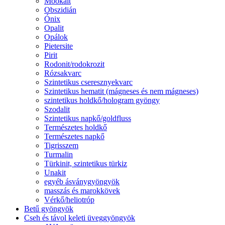
Mookait
Obszidián
Ónix
Opalit
Opálok
Pietersite
Pirit
Rodonit/rodokrozit
Rózsakvarc
Szintetikus cseresznyekvarc
Szintetikus hematit (mágneses és nem mágneses)
szintetikus holdkő/hologram gyöngy
Szodalit
Szintetikus napkő/goldfluss
Természetes holdkő
Természetes napkő
Tigrisszem
Turmalin
Türkinit, szintetikus türkiz
Unakit
egyéb ásványgyöngyök
masszás és marokkövek
Vérkő/heliotróp
Betű gyöngyök
Cseh és távol keleti üveggyöngyök