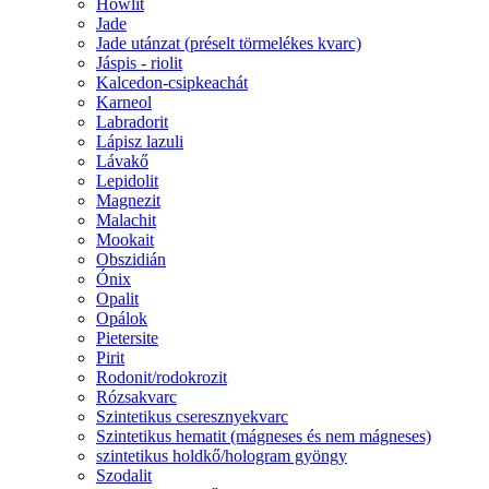
Howlit
Jade
Jade utánzat (préselt törmelékes kvarc)
Jáspis - riolit
Kalcedon-csipkeachát
Karneol
Labradorit
Lápisz lazuli
Lávakő
Lepidolit
Magnezit
Malachit
Mookait
Obszidián
Ónix
Opalit
Opálok
Pietersite
Pirit
Rodonit/rodokrozit
Rózsakvarc
Szintetikus cseresznyekvarc
Szintetikus hematit (mágneses és nem mágneses)
szintetikus holdkő/hologram gyöngy
Szodalit