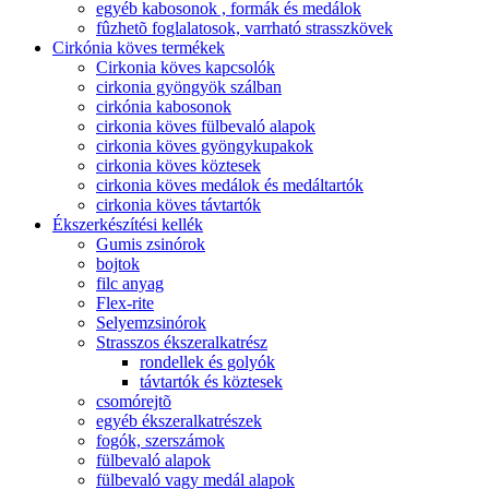
egyéb kabosonok , formák és medálok
fûzhetõ foglalatosok, varrható strasszkövek
Cirkónia köves termékek
Cirkonia köves kapcsolók
cirkonia gyöngyök szálban
cirkónia kabosonok
cirkonia köves fülbevaló alapok
cirkonia köves gyöngykupakok
cirkonia köves köztesek
cirkonia köves medálok és medáltartók
cirkonia köves távtartók
Ékszerkészítési kellék
Gumis zsinórok
bojtok
filc anyag
Flex-rite
Selyemzsinórok
Strasszos ékszeralkatrész
rondellek és golyók
távtartók és köztesek
csomórejtõ
egyéb ékszeralkatrészek
fogók, szerszámok
fülbevaló alapok
fülbevaló vagy medál alapok