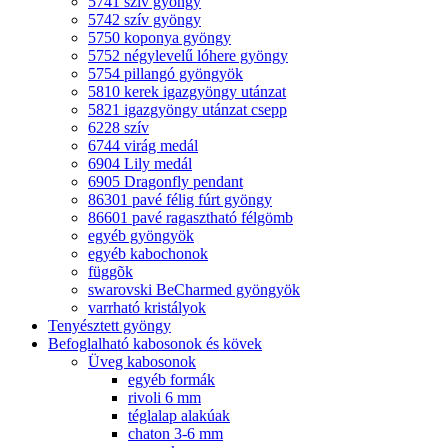
5741 szív gyöngy
5742 szív gyöngy
5750 koponya gyöngy
5752 négylevelű lóhere gyöngy
5754 pillangó gyöngyök
5810 kerek igazgyöngy utánzat
5821 igazgyöngy utánzat csepp
6228 szív
6744 virág medál
6904 Lily medál
6905 Dragonfly pendant
86301 pavé félig fúrt gyöngy
86601 pavé ragasztható félgömb
egyéb gyöngyök
egyéb kabochonok
függõk
swarovski BeCharmed gyöngyök
varrható kristályok
Tenyésztett gyöngy
Befoglalható kabosonok és kövek
Üveg kabosonok
egyéb formák
rivoli 6 mm
téglalap alakúak
chaton 3-6 mm