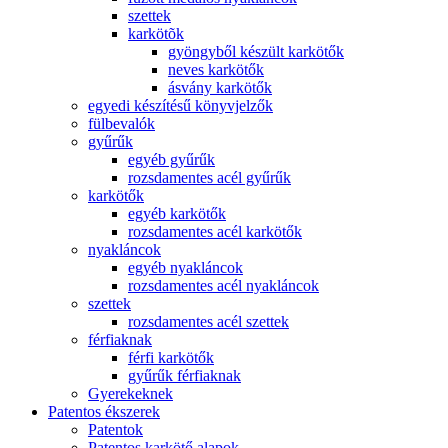
szettek
karkötõk
gyöngyből készült karkötők
neves karkötők
ásvány karkötők
egyedi készítésű könyvjelzők
fülbevalók
gyűrűk
egyéb gyűrűk
rozsdamentes acél gyűrűk
karkötők
egyéb karkötők
rozsdamentes acél karkötők
nyakláncok
egyéb nyakláncok
rozsdamentes acél nyakláncok
szettek
rozsdamentes acél szettek
férfiaknak
férfi karkötők
gyűrűk férfiaknak
Gyerekeknek
Patentos ékszerek
Patentok
Patentos karkötő alapok