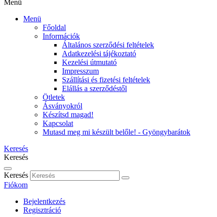
Menü
Menü
Főoldal
Információk
Általános szerződési feltételek
Adatkezelési tájékoztató
Kezelési útmutató
Impresszum
Szállítási és fizetési feltételek
Elállás a szerződéstől
Ötletek
Ásványokról
Készítsd magad!
Kapcsolat
Mutasd meg mi készült belőle! - Gyöngybarátok
Keresés
Keresés
Keresés
Fiókom
Bejelentkezés
Regisztráció