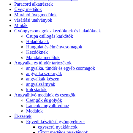
Paracord alkatrészek
Üveg medálok
Muránói üvegmedálok
vásárlási utalványok
Minták
Gyöngycsomagok - kezdőknek és haladóknak
Csupa csillogás karkötők
Haladóknak
Hangulat és élménycsomagok
Kezdőknek
Mandala medálok
Angyalka és tündér tartozékok
angyalka, tündér és egyéb csomagok
angyalka szoknyák
angyalkák készen
angyalszárnyak
kulcstartók
Angyalhívó medálok és csengők
Csengők és golyók
Láncok angyalhívóhoz
Medálok
Ékszerek
Egyedi készítésû gyöngyékszer
egyszerű nyakláncok
fűzött medálos nyakláncok