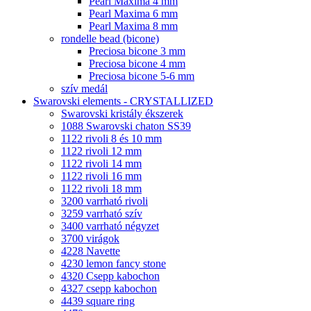
Pearl Maxima 4 mm
Pearl Maxima 6 mm
Pearl Maxima 8 mm
rondelle bead (bicone)
Preciosa bicone 3 mm
Preciosa bicone 4 mm
Preciosa bicone 5-6 mm
szív medál
Swarovski elements - CRYSTALLIZED
Swarovski kristály ékszerek
1088 Swarovski chaton SS39
1122 rivoli 8 és 10 mm
1122 rivoli 12 mm
1122 rivoli 14 mm
1122 rivoli 16 mm
1122 rivoli 18 mm
3200 varrható rivoli
3259 varrható szív
3400 varrható négyzet
3700 virágok
4228 Navette
4230 lemon fancy stone
4320 Csepp kabochon
4327 csepp kabochon
4439 square ring