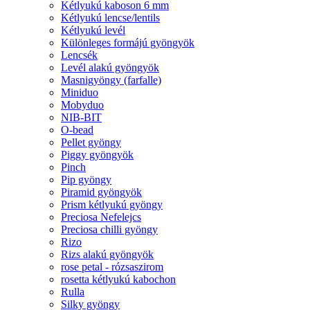
Kétlyukú kaboson 6 mm
Kétlyukú lencse/lentils
Kétlyukú levél
Különleges formájú gyöngyök
Lencsék
Levél alakú gyöngyök
Masnigyöngy (farfalle)
Miniduo
Mobyduo
NIB-BIT
O-bead
Pellet gyöngy
Piggy gyöngyök
Pinch
Pip gyöngy
Piramid gyöngyök
Prism kétlyukú gyöngy
Preciosa Nefelejcs
Preciosa chilli gyöngy
Rizo
Rizs alakú gyöngyök
rose petal - rózsaszirom
rosetta kétlyukú kabochon
Rulla
Silky gyöngy