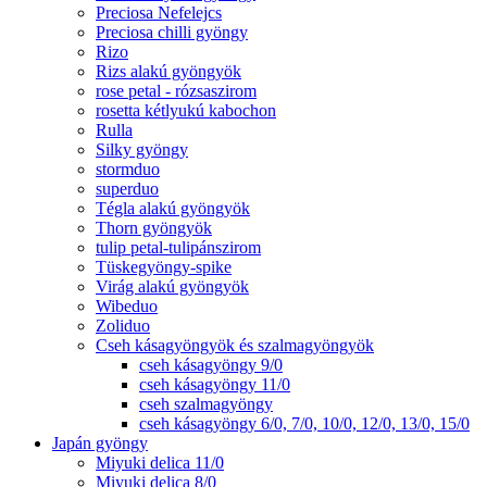
Preciosa Nefelejcs
Preciosa chilli gyöngy
Rizo
Rizs alakú gyöngyök
rose petal - rózsaszirom
rosetta kétlyukú kabochon
Rulla
Silky gyöngy
stormduo
superduo
Tégla alakú gyöngyök
Thorn gyöngyök
tulip petal-tulipánszirom
Tüskegyöngy-spike
Virág alakú gyöngyök
Wibeduo
Zoliduo
Cseh kásagyöngyök és szalmagyöngyök
cseh kásagyöngy 9/0
cseh kásagyöngy 11/0
cseh szalmagyöngy
cseh kásagyöngy 6/0, 7/0, 10/0, 12/0, 13/0, 15/0
Japán gyöngy
Miyuki delica 11/0
Miyuki delica 8/0