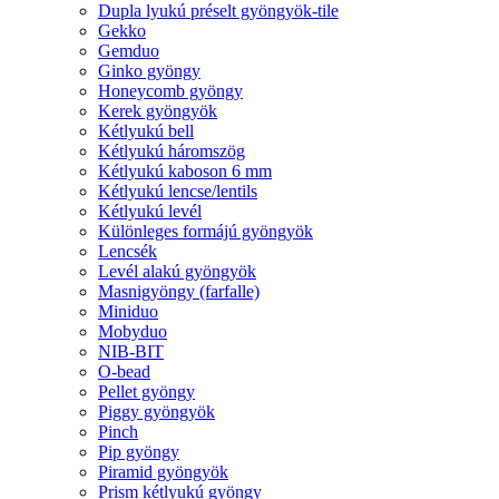
Dupla lyukú préselt gyöngyök-tile
Gekko
Gemduo
Ginko gyöngy
Honeycomb gyöngy
Kerek gyöngyök
Kétlyukú bell
Kétlyukú háromszög
Kétlyukú kaboson 6 mm
Kétlyukú lencse/lentils
Kétlyukú levél
Különleges formájú gyöngyök
Lencsék
Levél alakú gyöngyök
Masnigyöngy (farfalle)
Miniduo
Mobyduo
NIB-BIT
O-bead
Pellet gyöngy
Piggy gyöngyök
Pinch
Pip gyöngy
Piramid gyöngyök
Prism kétlyukú gyöngy