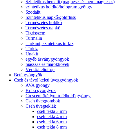
Szintetikus hematit (mágneses és nem mágneses)
szintetikus holdkő/hologram gyöngy
Szodalit
Szintetikus napkő/goldfluss
Természetes holdkő
Természetes napkő
Tigrisszem
Turmalin
Türkinit, szintetikus türkiz
Türkiz
Unakit
egyéb ásványgyöngyök
masszás és marokkövek
Vérkő/heliotróp
Betű gyöngyök
Cseh és távol keleti üveggyöngyök
AVA gyöngy
Bi-bo gyöngyök
Crescent (kétlyukú félhold) gyöngy
Cseh üveggombok
Cseh üvegteklák
cseh tekla 3 mm
cseh tekla 4 mm
cseh tekla 6 mm
cseh tekla 8 mm