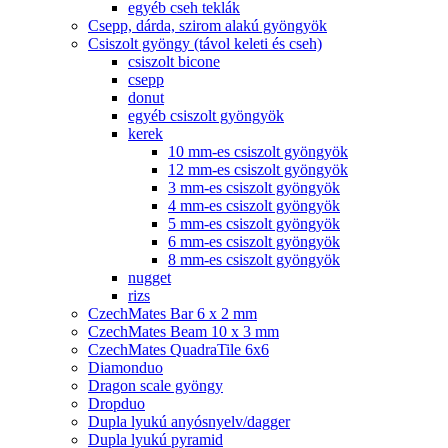
egyéb cseh teklák
Csepp, dárda, szirom alakú gyöngyök
Csiszolt gyöngy (távol keleti és cseh)
csiszolt bicone
csepp
donut
egyéb csiszolt gyöngyök
kerek
10 mm-es csiszolt gyöngyök
12 mm-es csiszolt gyöngyök
3 mm-es csiszolt gyöngyök
4 mm-es csiszolt gyöngyök
5 mm-es csiszolt gyöngyök
6 mm-es csiszolt gyöngyök
8 mm-es csiszolt gyöngyök
nugget
rizs
CzechMates Bar 6 x 2 mm
CzechMates Beam 10 x 3 mm
CzechMates QuadraTile 6x6
Diamonduo
Dragon scale gyöngy
Dropduo
Dupla lyukú anyósnyelv/dagger
Dupla lyukú pyramid