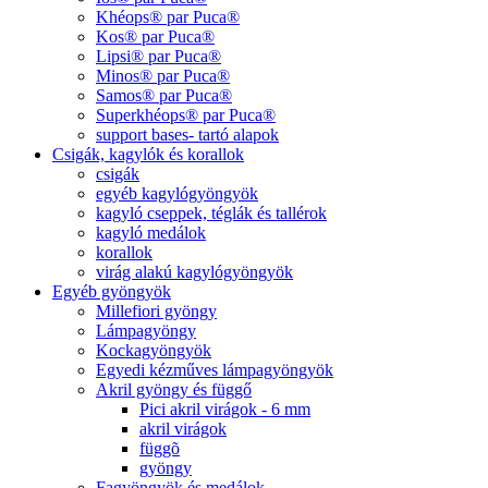
Khéops® par Puca®
Kos® par Puca®
Lipsi® par Puca®
Minos® par Puca®
Samos® par Puca®
Superkhéops® par Puca®
support bases- tartó alapok
Csigák, kagylók és korallok
csigák
egyéb kagylógyöngyök
kagyló cseppek, téglák és tallérok
kagyló medálok
korallok
virág alakú kagylógyöngyök
Egyéb gyöngyök
Millefiori gyöngy
Lámpagyöngy
Kockagyöngyök
Egyedi kézműves lámpagyöngyök
Akril gyöngy és függő
Pici akril virágok - 6 mm
akril virágok
függõ
gyöngy
Fagyöngyök és medálok