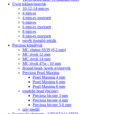
Üveg teklagyöngyök
10-12-14 mm-es
4 mm-es
4 mm-es zsorzsett
6 mm-es
6 mm-es zsorzsett
8 mm-es
8 mm-es zsorzsett
egyéb formájú teklák
Preciosa kristályok
MC chaton SS39 (8,2 mm)
MC rivoli 12 mm
MC rivoli 14 mm
MC rivoli 47ss - 10 mm
Round bead- kerek gyöngyök
Preciosa Pearl Maxima
Pearl Maxima 4 mm
Pearl Maxima 6 mm
Pearl Maxima 8 mm
rondelle bead (bicone)
Preciosa bicone 3 mm
Preciosa bicone 4 mm
Preciosa bicone 5-6 mm
szív medál
Swarovski elements - CRYSTALLIZED