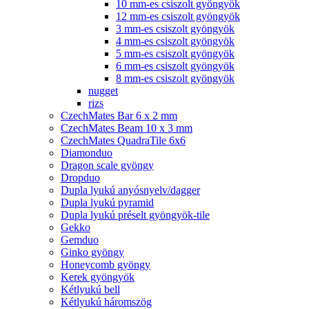
10 mm-es csiszolt gyöngyök
12 mm-es csiszolt gyöngyök
3 mm-es csiszolt gyöngyök
4 mm-es csiszolt gyöngyök
5 mm-es csiszolt gyöngyök
6 mm-es csiszolt gyöngyök
8 mm-es csiszolt gyöngyök
nugget
rizs
CzechMates Bar 6 x 2 mm
CzechMates Beam 10 x 3 mm
CzechMates QuadraTile 6x6
Diamonduo
Dragon scale gyöngy
Dropduo
Dupla lyukú anyósnyelv/dagger
Dupla lyukú pyramid
Dupla lyukú préselt gyöngyök-tile
Gekko
Gemduo
Ginko gyöngy
Honeycomb gyöngy
Kerek gyöngyök
Kétlyukú bell
Kétlyukú háromszög