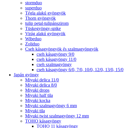
stormduo
superduo
Tégla alakú gyöngyök
Thorn gyöngyök
tulip petal-tulipánszirom
Tüskegyöngy-spike
Virág alakú gyöngyök
Wibeduo
Zoliduo
Cseh kásagyöngyök és szalmagyöngyök
cseh kásagyöngy 9/0
cseh kásagyöngy 11/0
cseh szalmagyöngy
cseh kásagyöngy 6/0, 7/0, 10/0, 12/0, 13/0, 15/0
Japán gyöngy
Miyuki delica 11/0
Miyuki delica 8/0
Miyuki drops
Miyuki half tila
Miyuki kocka
Miyuki szalmagyöngy 6 mm
Miyuki tila
Miyuki twist szalmagyöngy 12 mm
TOHO kásagyöngy
TOHO 11 kásagyöngy