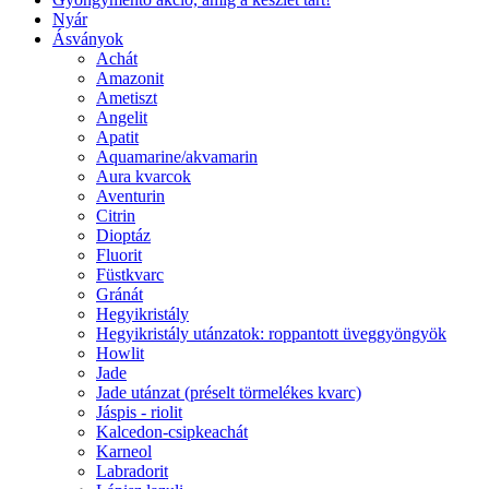
Nyár
Ásványok
Achát
Amazonit
Ametiszt
Angelit
Apatit
Aquamarine/akvamarin
Aura kvarcok
Aventurin
Citrin
Dioptáz
Fluorit
Füstkvarc
Gránát
Hegyikristály
Hegyikristály utánzatok: roppantott üveggyöngyök
Howlit
Jade
Jade utánzat (préselt törmelékes kvarc)
Jáspis - riolit
Kalcedon-csipkeachát
Karneol
Labradorit