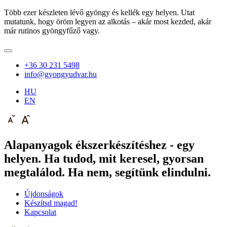
Több ezer készleten lévő gyöngy és kellék egy helyen. Utat
mutatunk, hogy öröm legyen az alkotás – akár most kezded, akár
már rutinos gyöngyfűző vagy.
+36 30 231 5498
info@gyongyudvar.hu
HU
EN
Alapanyagok ékszerkészítéshez - egy
helyen. Ha tudod, mit keresel, gyorsan
megtalálod. Ha nem, segítünk elindulni.
Újdonságok
Készítsd magad!
Kapcsolat