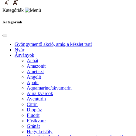
Kategóriák
Kategóriák
Gyöngymentő akció, amíg a készlet tart!
Nyár
Ásványok
Achát
Amazonit
Ametiszt
Angelit
Apatit
Aquamarine/akvamarin
Aura kvarcok
Aventurin
Citrin
Dioptáz
Fluorit
Füstkvarc
Gránát
Hegyikristály