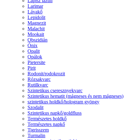
Lápisz lazuli
Larimar
Lávakő
Lepidolit
Magnezit
Malachit
Mookait
Obszidián
Ónix
Opalit
Opálok
Pietersite
Pirit
Rodonit/rodokrozit
Rózsakvarc
Rutilkvarc
Szintetikus cseresznyekvarc
Szintetikus hematit (mágneses és nem mágneses)
szintetikus holdkő/hologram gyöngy
Szodalit
Szintetikus napkő/goldfluss
Természetes holdkő
Természetes napkő
Tigrisszem
Turmalin