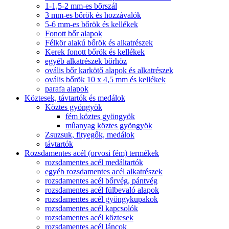
1-1,5-2 mm-es bõrszál
3 mm-es bőrök és hozzávalók
5-6 mm-es bőrök és kellékek
Fonott bőr alapok
Félkör alakú bőrök és alkatrészek
Kerek fonott bőrök és kellékek
egyéb alkatrészek bőrhöz
ovális bőr karkötő alapok és alkatrészek
ovális bőrök 10 x 4,5 mm és kellékek
parafa alapok
Köztesek, távtartók és medálok
Köztes gyöngyök
fém köztes gyöngyök
mûanyag köztes gyöngyök
Zsuzsuk, fityegők, medálok
távtartók
Rozsdamentes acél (orvosi fém) termékek
rozsdamentes acél medáltartók
egyéb rozsdamentes acél alkatrészek
rozsdamentes acél bőrvég, pántvég
rozsdamentes acél fülbevaló alapok
rozsdamentes acél gyöngykupakok
rozsdamentes acél kapcsolók
rozsdamentes acél köztesek
rozsdamentes acél láncok