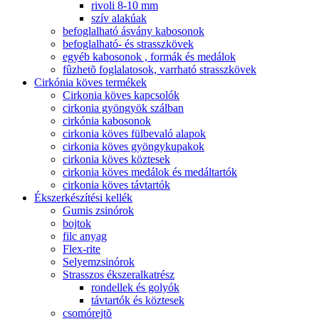
rivoli 8-10 mm
szív alakúak
befoglalható ásvány kabosonok
befoglalható- és strasszkövek
egyéb kabosonok , formák és medálok
fûzhetõ foglalatosok, varrható strasszkövek
Cirkónia köves termékek
Cirkonia köves kapcsolók
cirkonia gyöngyök szálban
cirkónia kabosonok
cirkonia köves fülbevaló alapok
cirkonia köves gyöngykupakok
cirkonia köves köztesek
cirkonia köves medálok és medáltartók
cirkonia köves távtartók
Ékszerkészítési kellék
Gumis zsinórok
bojtok
filc anyag
Flex-rite
Selyemzsinórok
Strasszos ékszeralkatrész
rondellek és golyók
távtartók és köztesek
csomórejtõ