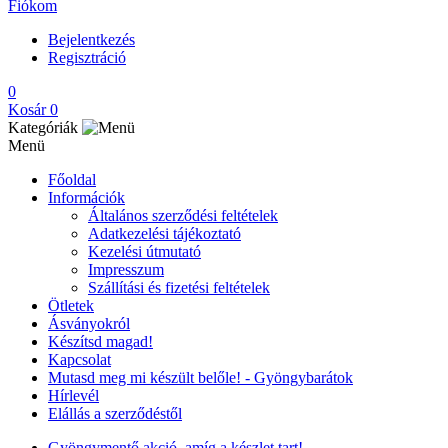
Fiókom
Bejelentkezés
Regisztráció
0
Kosár
0
Kategóriák
Menü
Főoldal
Információk
Általános szerződési feltételek
Adatkezelési tájékoztató
Kezelési útmutató
Impresszum
Szállítási és fizetési feltételek
Ötletek
Ásványokról
Készítsd magad!
Kapcsolat
Mutasd meg mi készült belőle! - Gyöngybarátok
Hírlevél
Elállás a szerződéstől
Gyöngymentő akció, amíg a készlet tart!