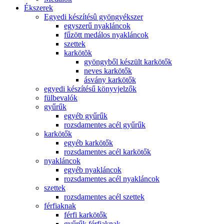
Ékszerek
Egyedi készítésû gyöngyékszer
egyszerű nyakláncok
fűzött medálos nyakláncok
szettek
karkötõk
gyöngyből készült karkötők
neves karkötők
ásvány karkötők
egyedi készítésű könyvjelzők
fülbevalók
gyűrűk
egyéb gyűrűk
rozsdamentes acél gyűrűk
karkötők
egyéb karkötők
rozsdamentes acél karkötők
nyakláncok
egyéb nyakláncok
rozsdamentes acél nyakláncok
szettek
rozsdamentes acél szettek
férfiaknak
férfi karkötők
gyűrűk férfiaknak