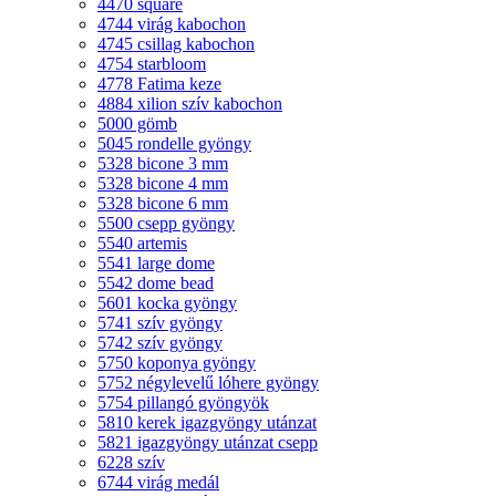
4470 square
4744 virág kabochon
4745 csillag kabochon
4754 starbloom
4778 Fatima keze
4884 xilion szív kabochon
5000 gömb
5045 rondelle gyöngy
5328 bicone 3 mm
5328 bicone 4 mm
5328 bicone 6 mm
5500 csepp gyöngy
5540 artemis
5541 large dome
5542 dome bead
5601 kocka gyöngy
5741 szív gyöngy
5742 szív gyöngy
5750 koponya gyöngy
5752 négylevelű lóhere gyöngy
5754 pillangó gyöngyök
5810 kerek igazgyöngy utánzat
5821 igazgyöngy utánzat csepp
6228 szív
6744 virág medál