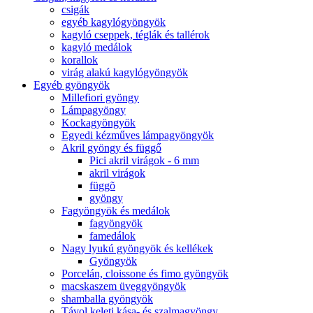
csigák
egyéb kagylógyöngyök
kagyló cseppek, téglák és tallérok
kagyló medálok
korallok
virág alakú kagylógyöngyök
Egyéb gyöngyök
Millefiori gyöngy
Lámpagyöngy
Kockagyöngyök
Egyedi kézműves lámpagyöngyök
Akril gyöngy és függő
Pici akril virágok - 6 mm
akril virágok
függõ
gyöngy
Fagyöngyök és medálok
fagyöngyök
famedálok
Nagy lyukú gyöngyök és kellékek
Gyöngyök
Porcelán, cloissone és fimo gyöngyök
macskaszem üveggyöngyök
shamballa gyöngyök
Távol keleti kása- és szalmagyöngy