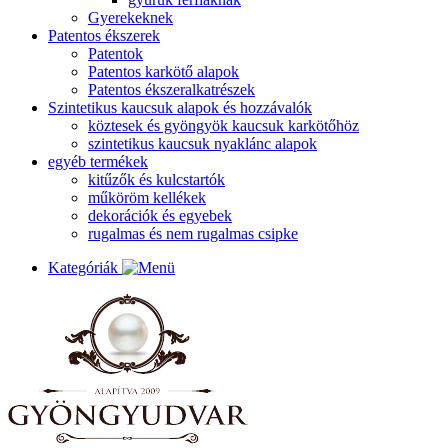
Gyerekeknek
Patentos ékszerek
Patentok
Patentos karkötő alapok
Patentos ékszeralkatrészek
Szintetikus kaucsuk alapok és hozzávalók
köztesek és gyöngyök kaucsuk karkötőhöz
szintetikus kaucsuk nyaklánc alapok
egyéb termékek
kitűzők és kulcstartók
műköröm kellékek
dekorációk és egyebek
rugalmas és nem rugalmas csipke
Kategóriák