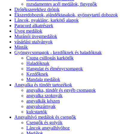
rozsdamentes acél medálok, figyegők
Drótékszerekhez drótok
Ékszerdobozok, ajándéktasakok, gyöngytartó dobozok
Láncok, nyaklánc, karkötő alapok
Paracord alkatrészek
Üveg medálok
Muránói üvegmedálok
vásárlási utalványok
Minták
Gyöngycsomagok - kezdőknek és haladóknak
Csupa csillogás karkötők
Haladóknak
Hangulat és élménycsomagok
Kezdőknek
Mandala medálok
Angyalka és tündér tartozékok
angyalka, tündér és egyéb csomagok
angyalka szoknyák
angyalkák készen
angyalszárnyak
kulcstartók
Angyalhívó medálok és csengők
Csengők és golyók
Láncok angyalhívóhoz
Medálok