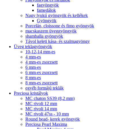
fagyöngyök
famedálok
Nagy lyukú gyöngyök és kellékek
Gyöngyök
Porcelán, cloissone és fimo gyöngyök
macskaszem üveggyöngyök
shamballa gyöngyök
Távol keleti kása- és szalmagyöngy
Üveg teklagyöngyök
10-12-14 mm-es
4 mm-es
4 mm-es zsorzsett
6 mm-es
6 mm-es zsorzsett
8 mm-es
8 mm-es zsorzsett
egyéb formájú teklák
Preciosa kristályok
MC chaton SS39 (8,2 mm)
MC rivoli 12 mm
MC rivoli 14 mm
MC rivoli 47ss - 10 mm
Round bead- kerek gyöngyök
Preciosa Pearl Maxima