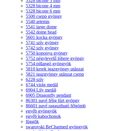
5328 bicone 3 mm
5328 bicone 4 mm
5328 bicone 6 mm
5500 csepp gyöngy
5540 artemis
5541 large dome
5542 dome bead
5601 kocka gyöngy
5741 szív gyöngy
5742 szív gyöngy
5750 koponya gyöngy
5752 négylevelű lóhere gyöngy
5754 pillangó gyöngyök
5810 kerek igazgyöngy utánzat
5821 igazgyöngy utánzat csepp
6228 szív
6744 virág medál
6904 Lily medál
6905 Dragonfly pendant
86301 pavé félig fúrt gyöngy
86601 pavé ragasztható félgömb
egyéb gyöngyök
egyéb kabochonok
függõk
swarovski BeCharmed gyöngyök