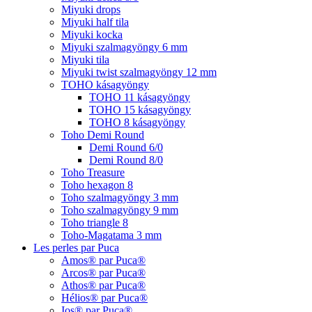
Miyuki drops
Miyuki half tila
Miyuki kocka
Miyuki szalmagyöngy 6 mm
Miyuki tila
Miyuki twist szalmagyöngy 12 mm
TOHO kásagyöngy
TOHO 11 kásagyöngy
TOHO 15 kásagyöngy
TOHO 8 kásagyöngy
Toho Demi Round
Demi Round 6/0
Demi Round 8/0
Toho Treasure
Toho hexagon 8
Toho szalmagyöngy 3 mm
Toho szalmagyöngy 9 mm
Toho triangle 8
Toho-Magatama 3 mm
Les perles par Puca
Amos® par Puca®
Arcos® par Puca®
Athos® par Puca®
Hélios® par Puca®
Ios® par Puca®