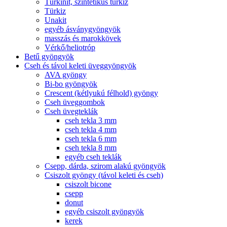
Türkinit, szintetikus türkiz
Türkiz
Unakit
egyéb ásványgyöngyök
masszás és marokkövek
Vérkő/heliotróp
Betű gyöngyök
Cseh és távol keleti üveggyöngyök
AVA gyöngy
Bi-bo gyöngyök
Crescent (kétlyukú félhold) gyöngy
Cseh üveggombok
Cseh üvegteklák
cseh tekla 3 mm
cseh tekla 4 mm
cseh tekla 6 mm
cseh tekla 8 mm
egyéb cseh teklák
Csepp, dárda, szirom alakú gyöngyök
Csiszolt gyöngy (távol keleti és cseh)
csiszolt bicone
csepp
donut
egyéb csiszolt gyöngyök
kerek