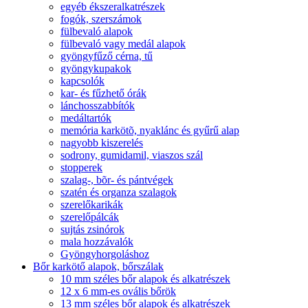
egyéb ékszeralkatrészek
fogók, szerszámok
fülbevaló alapok
fülbevaló vagy medál alapok
gyöngyfűző cérna, tű
gyöngykupakok
kapcsolók
kar- és fűzhető órák
lánchosszabbítók
medáltartók
memória karkötõ, nyaklánc és gyűrű alap
nagyobb kiszerelés
sodrony, gumidamil, viaszos szál
stopperek
szalag-, bõr- és pántvégek
szatén és organza szalagok
szerelőkarikák
szerelőpálcák
sujtás zsinórok
mala hozzávalók
Gyöngyhorgoláshoz
Bőr karkötő alapok, bőrszálak
10 mm széles bőr alapok és alkatrészek
12 x 6 mm-es ovális bőrök
13 mm széles bőr alapok és alkatrészek