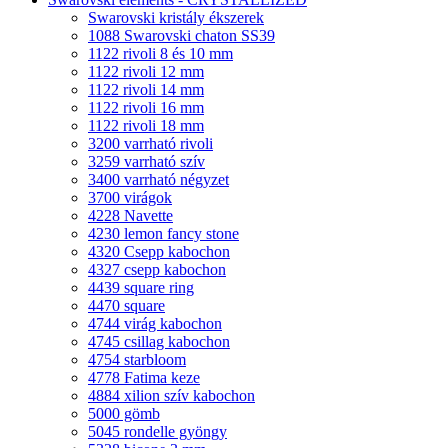
Swarovski kristály ékszerek
1088 Swarovski chaton SS39
1122 rivoli 8 és 10 mm
1122 rivoli 12 mm
1122 rivoli 14 mm
1122 rivoli 16 mm
1122 rivoli 18 mm
3200 varrható rivoli
3259 varrható szív
3400 varrható négyzet
3700 virágok
4228 Navette
4230 lemon fancy stone
4320 Csepp kabochon
4327 csepp kabochon
4439 square ring
4470 square
4744 virág kabochon
4745 csillag kabochon
4754 starbloom
4778 Fatima keze
4884 xilion szív kabochon
5000 gömb
5045 rondelle gyöngy