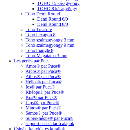
TOHO 15 kásagyöngy
TOHO 8 kásagyöngy
Toho Demi Round
Demi Round 6/0
Demi Round 8/0
Toho Treasure
Toho hexagon 8
Toho szalmagyöngy 3 mm
Toho szalmagyöngy 9 mm
Toho triangle 8
Toho-Magatama 3 mm
Les perles par Puca
Amos® par Puca®
Arcos® par Puca®
Athos® par Puca®
Hélios® par Puca®
Ios® par Puca®
Khéops® par Puca®
Kos® par Puca®
Lipsi® par Puca®
Minos® par Puca®
Samos® par Puca®
Superkhéops® par Puca®
support bases- tartó alapok
Csigák, kagylók és korallok