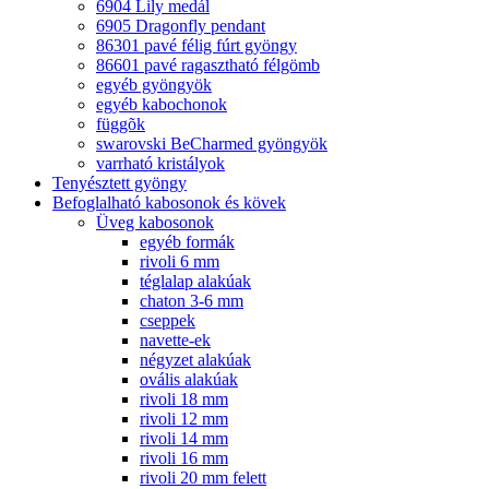
6904 Lily medál
6905 Dragonfly pendant
86301 pavé félig fúrt gyöngy
86601 pavé ragasztható félgömb
egyéb gyöngyök
egyéb kabochonok
függõk
swarovski BeCharmed gyöngyök
varrható kristályok
Tenyésztett gyöngy
Befoglalható kabosonok és kövek
Üveg kabosonok
egyéb formák
rivoli 6 mm
téglalap alakúak
chaton 3-6 mm
cseppek
navette-ek
négyzet alakúak
ovális alakúak
rivoli 18 mm
rivoli 12 mm
rivoli 14 mm
rivoli 16 mm
rivoli 20 mm felett