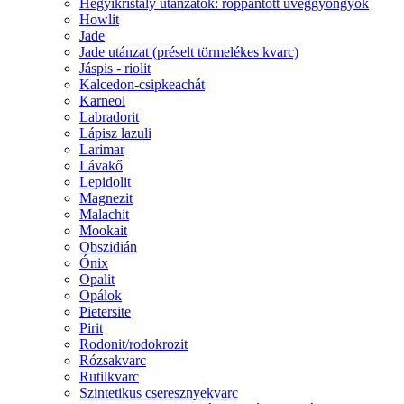
Hegyikristály utánzatok: roppantott üveggyöngyök
Howlit
Jade
Jade utánzat (préselt törmelékes kvarc)
Jáspis - riolit
Kalcedon-csipkeachát
Karneol
Labradorit
Lápisz lazuli
Larimar
Lávakő
Lepidolit
Magnezit
Malachit
Mookait
Obszidián
Ónix
Opalit
Opálok
Pietersite
Pirit
Rodonit/rodokrozit
Rózsakvarc
Rutilkvarc
Szintetikus cseresznyekvarc