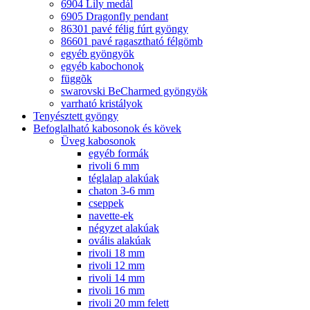
6904 Lily medál
6905 Dragonfly pendant
86301 pavé félig fúrt gyöngy
86601 pavé ragasztható félgömb
egyéb gyöngyök
egyéb kabochonok
függõk
swarovski BeCharmed gyöngyök
varrható kristályok
Tenyésztett gyöngy
Befoglalható kabosonok és kövek
Üveg kabosonok
egyéb formák
rivoli 6 mm
téglalap alakúak
chaton 3-6 mm
cseppek
navette-ek
négyzet alakúak
ovális alakúak
rivoli 18 mm
rivoli 12 mm
rivoli 14 mm
rivoli 16 mm
rivoli 20 mm felett