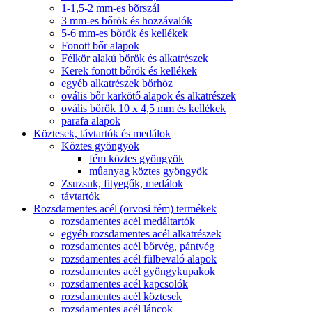
1-1,5-2 mm-es bõrszál
3 mm-es bőrök és hozzávalók
5-6 mm-es bőrök és kellékek
Fonott bőr alapok
Félkör alakú bőrök és alkatrészek
Kerek fonott bőrök és kellékek
egyéb alkatrészek bőrhöz
ovális bőr karkötő alapok és alkatrészek
ovális bőrök 10 x 4,5 mm és kellékek
parafa alapok
Köztesek, távtartók és medálok
Köztes gyöngyök
fém köztes gyöngyök
mûanyag köztes gyöngyök
Zsuzsuk, fityegők, medálok
távtartók
Rozsdamentes acél (orvosi fém) termékek
rozsdamentes acél medáltartók
egyéb rozsdamentes acél alkatrészek
rozsdamentes acél bőrvég, pántvég
rozsdamentes acél fülbevaló alapok
rozsdamentes acél gyöngykupakok
rozsdamentes acél kapcsolók
rozsdamentes acél köztesek
rozsdamentes acél láncok