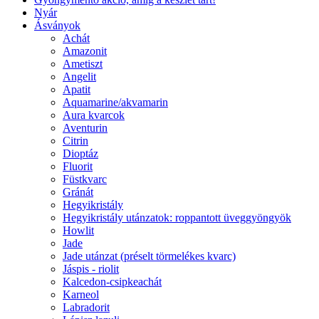
Nyár
Ásványok
Achát
Amazonit
Ametiszt
Angelit
Apatit
Aquamarine/akvamarin
Aura kvarcok
Aventurin
Citrin
Dioptáz
Fluorit
Füstkvarc
Gránát
Hegyikristály
Hegyikristály utánzatok: roppantott üveggyöngyök
Howlit
Jade
Jade utánzat (préselt törmelékes kvarc)
Jáspis - riolit
Kalcedon-csipkeachát
Karneol
Labradorit