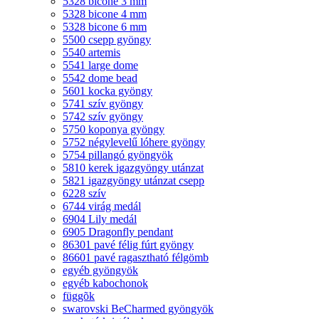
5328 bicone 3 mm
5328 bicone 4 mm
5328 bicone 6 mm
5500 csepp gyöngy
5540 artemis
5541 large dome
5542 dome bead
5601 kocka gyöngy
5741 szív gyöngy
5742 szív gyöngy
5750 koponya gyöngy
5752 négylevelű lóhere gyöngy
5754 pillangó gyöngyök
5810 kerek igazgyöngy utánzat
5821 igazgyöngy utánzat csepp
6228 szív
6744 virág medál
6904 Lily medál
6905 Dragonfly pendant
86301 pavé félig fúrt gyöngy
86601 pavé ragasztható félgömb
egyéb gyöngyök
egyéb kabochonok
függõk
swarovski BeCharmed gyöngyök