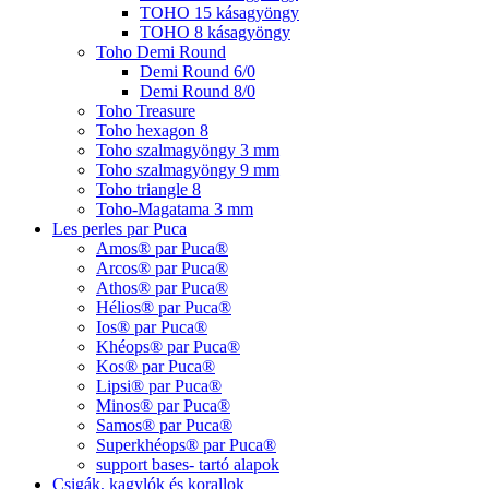
TOHO 15 kásagyöngy
TOHO 8 kásagyöngy
Toho Demi Round
Demi Round 6/0
Demi Round 8/0
Toho Treasure
Toho hexagon 8
Toho szalmagyöngy 3 mm
Toho szalmagyöngy 9 mm
Toho triangle 8
Toho-Magatama 3 mm
Les perles par Puca
Amos® par Puca®
Arcos® par Puca®
Athos® par Puca®
Hélios® par Puca®
Ios® par Puca®
Khéops® par Puca®
Kos® par Puca®
Lipsi® par Puca®
Minos® par Puca®
Samos® par Puca®
Superkhéops® par Puca®
support bases- tartó alapok
Csigák, kagylók és korallok