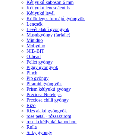
Kétlyukú kaboson 6 mm
Kétlyukú lencse/lentils
Kétlyukú levél
Különleges formájú gyöngyök
Lencsék
Levél alakú gyöngyök
Masnigyöngy (farfalle)
Miniduo
Mobyduo
NIB-BIT
O-bead
Pellet gyöngy
Piggy gyöngyök
Pinch
Pip gyöngy
Piramid gyöngyök
Prism kétlyukú gyöngy
Preciosa Nefelejcs
Preciosa chilli gyöngy
Rizo
Rizs alakú gyöngyök
rose petal - rózsaszirom
rosetta kétlyukú kabochon
Rulla
Silky gyöngy