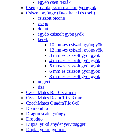
egyéb cseh teklák
Csepp, dárda, szirom alakú gyöngyök
Csiszolt gyöngy (távol keleti és cseh)
csiszolt bicone
csepp
donut
egyéb csiszolt gyöngyök
kerek
10 mm-es csiszolt gyöngyök
12 mm-es csiszolt gyöngyök
3 mm-es csiszolt gyöngyök
4 mm-es csiszolt gyöngyök
5 mm-es csiszolt gyöngyök
6 mm-es csiszolt gyöngyök
8 mm-es csiszolt gyöngyök
nugget
rizs
CzechMates Bar 6 x 2 mm
CzechMates Beam 10 x 3 mm
CzechMates QuadraTile 6x6
Diamonduo
Dragon scale gyöngy
Dropduo
Dupla lyukú anyósnyelv/dagger
Dupla lyukú pyramid