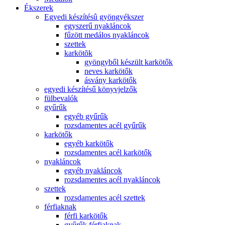
Ékszerek
Egyedi készítésû gyöngyékszer
egyszerű nyakláncok
fűzött medálos nyakláncok
szettek
karkötõk
gyöngyből készült karkötők
neves karkötők
ásvány karkötők
egyedi készítésű könyvjelzők
fülbevalók
gyűrűk
egyéb gyűrűk
rozsdamentes acél gyűrűk
karkötők
egyéb karkötők
rozsdamentes acél karkötők
nyakláncok
egyéb nyakláncok
rozsdamentes acél nyakláncok
szettek
rozsdamentes acél szettek
férfiaknak
férfi karkötők
gyűrűk férfiaknak