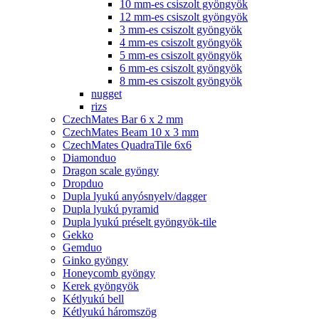
10 mm-es csiszolt gyöngyök
12 mm-es csiszolt gyöngyök
3 mm-es csiszolt gyöngyök
4 mm-es csiszolt gyöngyök
5 mm-es csiszolt gyöngyök
6 mm-es csiszolt gyöngyök
8 mm-es csiszolt gyöngyök
nugget
rizs
CzechMates Bar 6 x 2 mm
CzechMates Beam 10 x 3 mm
CzechMates QuadraTile 6x6
Diamonduo
Dragon scale gyöngy
Dropduo
Dupla lyukú anyósnyelv/dagger
Dupla lyukú pyramid
Dupla lyukú préselt gyöngyök-tile
Gekko
Gemduo
Ginko gyöngy
Honeycomb gyöngy
Kerek gyöngyök
Kétlyukú bell
Kétlyukú háromszög