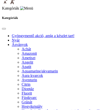
Kategóriák
Kategóriák
Gyöngymentő akció, amíg a készlet tart!
Nyár
Ásványok
Achát
Amazonit
Ametiszt
Angelit
Apatit
Aquamarine/akvamarin
Aura kvarcok
Aventurin
Citrin
Dioptáz
Fluorit
Füstkvarc
Gránát
Hegyikristály