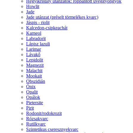
Hegyikristály utánzatok: roppantott üveggyöngyök
Howlit
Jade
Jade utánzat (préselt törmelékes kvarc)
Jáspis - riolit
Kalcedon-csipkeachát
Karneol
Labradorit
Lápisz lazuli
Larimar
Lávakő
Lepidolit
Magnezit
Malachit
Mookait
Obszidián
Ónix
Opalit
Opálok
Pietersite
Pirit
Rodonit/rodokrozit
Rózsakvarc
Rutilkvarc
Szintetikus cseresznyekvarc