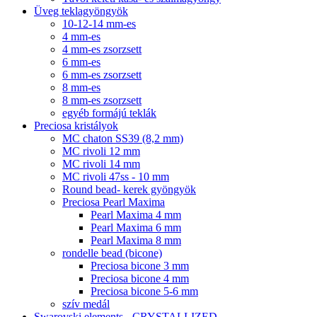
Üveg teklagyöngyök
10-12-14 mm-es
4 mm-es
4 mm-es zsorzsett
6 mm-es
6 mm-es zsorzsett
8 mm-es
8 mm-es zsorzsett
egyéb formájú teklák
Preciosa kristályok
MC chaton SS39 (8,2 mm)
MC rivoli 12 mm
MC rivoli 14 mm
MC rivoli 47ss - 10 mm
Round bead- kerek gyöngyök
Preciosa Pearl Maxima
Pearl Maxima 4 mm
Pearl Maxima 6 mm
Pearl Maxima 8 mm
rondelle bead (bicone)
Preciosa bicone 3 mm
Preciosa bicone 4 mm
Preciosa bicone 5-6 mm
szív medál
Swarovski elements - CRYSTALLIZED