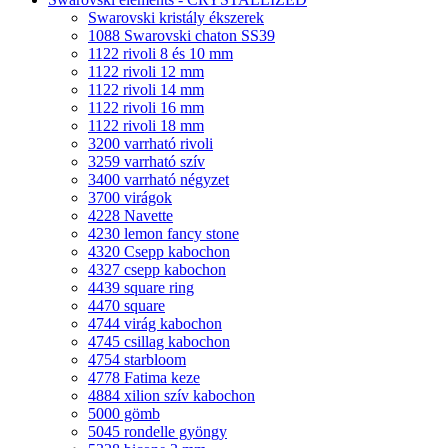
Swarovski kristály ékszerek
1088 Swarovski chaton SS39
1122 rivoli 8 és 10 mm
1122 rivoli 12 mm
1122 rivoli 14 mm
1122 rivoli 16 mm
1122 rivoli 18 mm
3200 varrható rivoli
3259 varrható szív
3400 varrható négyzet
3700 virágok
4228 Navette
4230 lemon fancy stone
4320 Csepp kabochon
4327 csepp kabochon
4439 square ring
4470 square
4744 virág kabochon
4745 csillag kabochon
4754 starbloom
4778 Fatima keze
4884 xilion szív kabochon
5000 gömb
5045 rondelle gyöngy