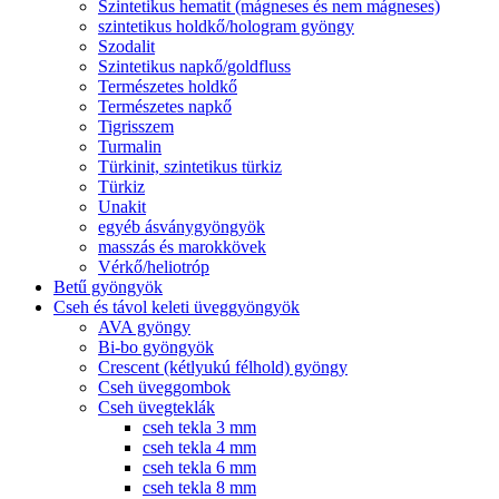
Szintetikus hematit (mágneses és nem mágneses)
szintetikus holdkő/hologram gyöngy
Szodalit
Szintetikus napkő/goldfluss
Természetes holdkő
Természetes napkő
Tigrisszem
Turmalin
Türkinit, szintetikus türkiz
Türkiz
Unakit
egyéb ásványgyöngyök
masszás és marokkövek
Vérkő/heliotróp
Betű gyöngyök
Cseh és távol keleti üveggyöngyök
AVA gyöngy
Bi-bo gyöngyök
Crescent (kétlyukú félhold) gyöngy
Cseh üveggombok
Cseh üvegteklák
cseh tekla 3 mm
cseh tekla 4 mm
cseh tekla 6 mm
cseh tekla 8 mm