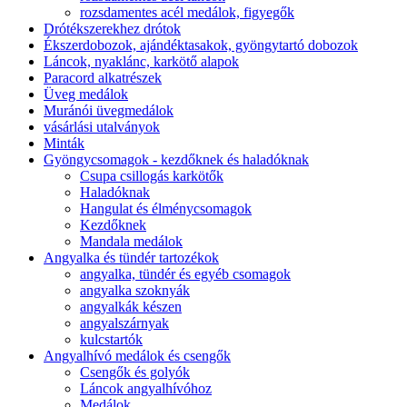
rozsdamentes acél medálok, figyegők
Drótékszerekhez drótok
Ékszerdobozok, ajándéktasakok, gyöngytartó dobozok
Láncok, nyaklánc, karkötő alapok
Paracord alkatrészek
Üveg medálok
Muránói üvegmedálok
vásárlási utalványok
Minták
Gyöngycsomagok - kezdőknek és haladóknak
Csupa csillogás karkötők
Haladóknak
Hangulat és élménycsomagok
Kezdőknek
Mandala medálok
Angyalka és tündér tartozékok
angyalka, tündér és egyéb csomagok
angyalka szoknyák
angyalkák készen
angyalszárnyak
kulcstartók
Angyalhívó medálok és csengők
Csengők és golyók
Láncok angyalhívóhoz
Medálok