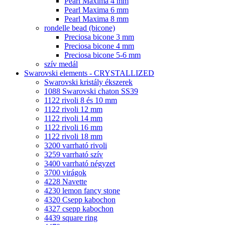
Pearl Maxima 4 mm
Pearl Maxima 6 mm
Pearl Maxima 8 mm
rondelle bead (bicone)
Preciosa bicone 3 mm
Preciosa bicone 4 mm
Preciosa bicone 5-6 mm
szív medál
Swarovski elements - CRYSTALLIZED
Swarovski kristály ékszerek
1088 Swarovski chaton SS39
1122 rivoli 8 és 10 mm
1122 rivoli 12 mm
1122 rivoli 14 mm
1122 rivoli 16 mm
1122 rivoli 18 mm
3200 varrható rivoli
3259 varrható szív
3400 varrható négyzet
3700 virágok
4228 Navette
4230 lemon fancy stone
4320 Csepp kabochon
4327 csepp kabochon
4439 square ring