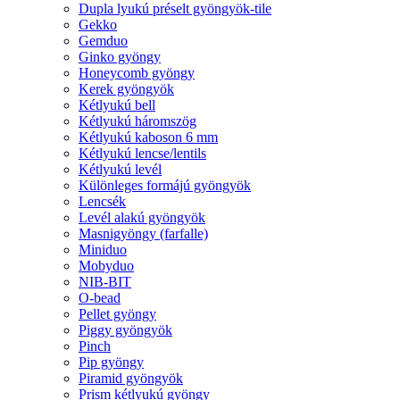
Dupla lyukú préselt gyöngyök-tile
Gekko
Gemduo
Ginko gyöngy
Honeycomb gyöngy
Kerek gyöngyök
Kétlyukú bell
Kétlyukú háromszög
Kétlyukú kaboson 6 mm
Kétlyukú lencse/lentils
Kétlyukú levél
Különleges formájú gyöngyök
Lencsék
Levél alakú gyöngyök
Masnigyöngy (farfalle)
Miniduo
Mobyduo
NIB-BIT
O-bead
Pellet gyöngy
Piggy gyöngyök
Pinch
Pip gyöngy
Piramid gyöngyök
Prism kétlyukú gyöngy