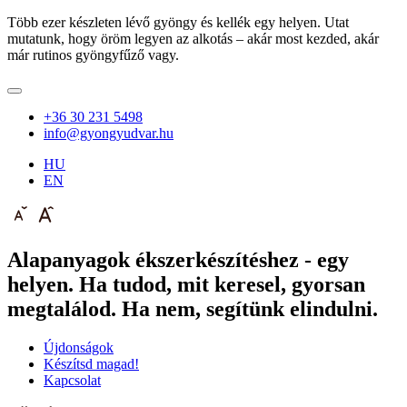
Több ezer készleten lévő gyöngy és kellék egy helyen. Utat
mutatunk, hogy öröm legyen az alkotás – akár most kezded, akár
már rutinos gyöngyfűző vagy.
+36 30 231 5498
info@gyongyudvar.hu
HU
EN
Alapanyagok ékszerkészítéshez - egy
helyen. Ha tudod, mit keresel, gyorsan
megtalálod. Ha nem, segítünk elindulni.
Újdonságok
Készítsd magad!
Kapcsolat