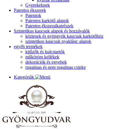
Gyerekeknek
Patentos ékszerek
Patentok
Patentos karkötő alapok
Patentos ékszeralkatrészek
Szintetikus kaucsuk alapok és hozzávalók
köztesek és gyöngyök kaucsuk karkötőhöz
szintetikus kaucsuk nyaklánc alapok
egyéb termékek
kitűzők és kulcstartók
műköröm kellékek
dekorációk és egyebek
rugalmas és nem rugalmas csipke
Kategóriák