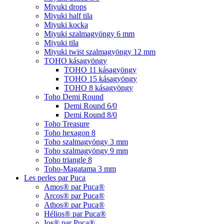
Miyuki drops
Miyuki half tila
Miyuki kocka
Miyuki szalmagyöngy 6 mm
Miyuki tila
Miyuki twist szalmagyöngy 12 mm
TOHO kásagyöngy
TOHO 11 kásagyöngy
TOHO 15 kásagyöngy
TOHO 8 kásagyöngy
Toho Demi Round
Demi Round 6/0
Demi Round 8/0
Toho Treasure
Toho hexagon 8
Toho szalmagyöngy 3 mm
Toho szalmagyöngy 9 mm
Toho triangle 8
Toho-Magatama 3 mm
Les perles par Puca
Amos® par Puca®
Arcos® par Puca®
Athos® par Puca®
Hélios® par Puca®
Ios® par Puca®