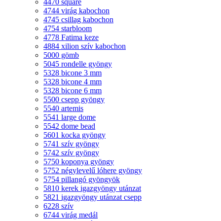
4470 square
4744 virág kabochon
4745 csillag kabochon
4754 starbloom
4778 Fatima keze
4884 xilion szív kabochon
5000 gömb
5045 rondelle gyöngy
5328 bicone 3 mm
5328 bicone 4 mm
5328 bicone 6 mm
5500 csepp gyöngy
5540 artemis
5541 large dome
5542 dome bead
5601 kocka gyöngy
5741 szív gyöngy
5742 szív gyöngy
5750 koponya gyöngy
5752 négylevelű lóhere gyöngy
5754 pillangó gyöngyök
5810 kerek igazgyöngy utánzat
5821 igazgyöngy utánzat csepp
6228 szív
6744 virág medál