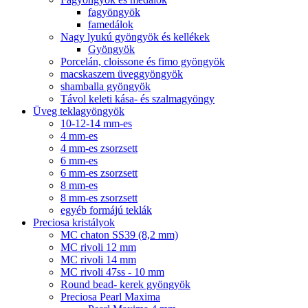
fagyöngyök
famedálok
Nagy lyukú gyöngyök és kellékek
Gyöngyök
Porcelán, cloissone és fimo gyöngyök
macskaszem üveggyöngyök
shamballa gyöngyök
Távol keleti kása- és szalmagyöngy
Üveg teklagyöngyök
10-12-14 mm-es
4 mm-es
4 mm-es zsorzsett
6 mm-es
6 mm-es zsorzsett
8 mm-es
8 mm-es zsorzsett
egyéb formájú teklák
Preciosa kristályok
MC chaton SS39 (8,2 mm)
MC rivoli 12 mm
MC rivoli 14 mm
MC rivoli 47ss - 10 mm
Round bead- kerek gyöngyök
Preciosa Pearl Maxima