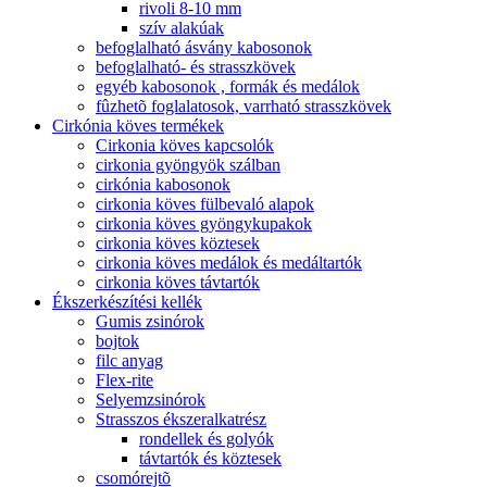
rivoli 8-10 mm
szív alakúak
befoglalható ásvány kabosonok
befoglalható- és strasszkövek
egyéb kabosonok , formák és medálok
fûzhetõ foglalatosok, varrható strasszkövek
Cirkónia köves termékek
Cirkonia köves kapcsolók
cirkonia gyöngyök szálban
cirkónia kabosonok
cirkonia köves fülbevaló alapok
cirkonia köves gyöngykupakok
cirkonia köves köztesek
cirkonia köves medálok és medáltartók
cirkonia köves távtartók
Ékszerkészítési kellék
Gumis zsinórok
bojtok
filc anyag
Flex-rite
Selyemzsinórok
Strasszos ékszeralkatrész
rondellek és golyók
távtartók és köztesek
csomórejtõ