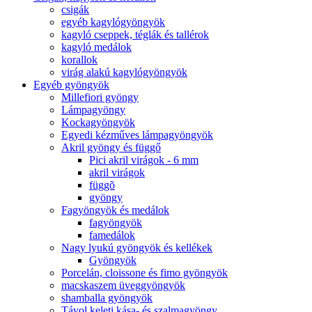
csigák
egyéb kagylógyöngyök
kagyló cseppek, téglák és tallérok
kagyló medálok
korallok
virág alakú kagylógyöngyök
Egyéb gyöngyök
Millefiori gyöngy
Lámpagyöngy
Kockagyöngyök
Egyedi kézműves lámpagyöngyök
Akril gyöngy és függő
Pici akril virágok - 6 mm
akril virágok
függõ
gyöngy
Fagyöngyök és medálok
fagyöngyök
famedálok
Nagy lyukú gyöngyök és kellékek
Gyöngyök
Porcelán, cloissone és fimo gyöngyök
macskaszem üveggyöngyök
shamballa gyöngyök
Távol keleti kása- és szalmagyöngy