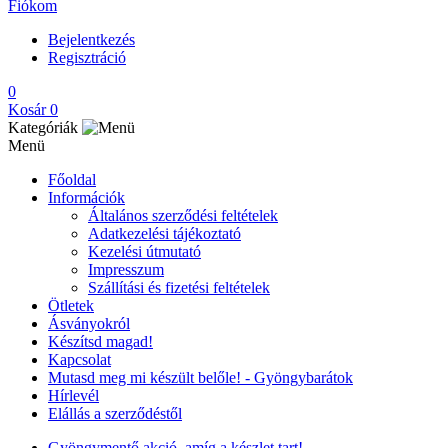
Fiókom
Bejelentkezés
Regisztráció
0
Kosár
0
Kategóriák
Menü
Főoldal
Információk
Általános szerződési feltételek
Adatkezelési tájékoztató
Kezelési útmutató
Impresszum
Szállítási és fizetési feltételek
Ötletek
Ásványokról
Készítsd magad!
Kapcsolat
Mutasd meg mi készült belőle! - Gyöngybarátok
Hírlevél
Elállás a szerződéstől
Gyöngymentő akció, amíg a készlet tart!