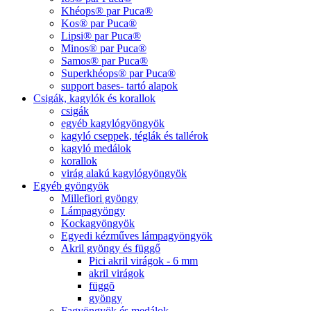
Khéops® par Puca®
Kos® par Puca®
Lipsi® par Puca®
Minos® par Puca®
Samos® par Puca®
Superkhéops® par Puca®
support bases- tartó alapok
Csigák, kagylók és korallok
csigák
egyéb kagylógyöngyök
kagyló cseppek, téglák és tallérok
kagyló medálok
korallok
virág alakú kagylógyöngyök
Egyéb gyöngyök
Millefiori gyöngy
Lámpagyöngy
Kockagyöngyök
Egyedi kézműves lámpagyöngyök
Akril gyöngy és függő
Pici akril virágok - 6 mm
akril virágok
függõ
gyöngy
Fagyöngyök és medálok