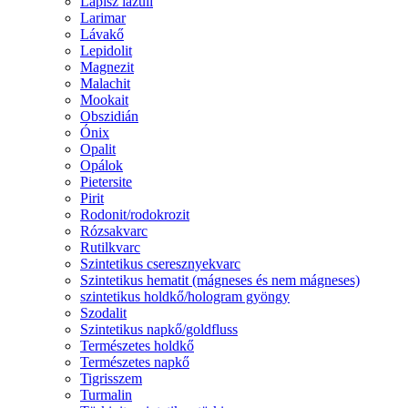
Lápisz lazuli
Larimar
Lávakő
Lepidolit
Magnezit
Malachit
Mookait
Obszidián
Ónix
Opalit
Opálok
Pietersite
Pirit
Rodonit/rodokrozit
Rózsakvarc
Rutilkvarc
Szintetikus cseresznyekvarc
Szintetikus hematit (mágneses és nem mágneses)
szintetikus holdkő/hologram gyöngy
Szodalit
Szintetikus napkő/goldfluss
Természetes holdkő
Természetes napkő
Tigrisszem
Turmalin