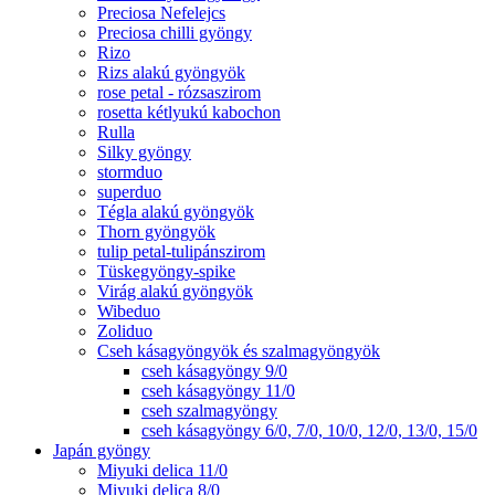
Preciosa Nefelejcs
Preciosa chilli gyöngy
Rizo
Rizs alakú gyöngyök
rose petal - rózsaszirom
rosetta kétlyukú kabochon
Rulla
Silky gyöngy
stormduo
superduo
Tégla alakú gyöngyök
Thorn gyöngyök
tulip petal-tulipánszirom
Tüskegyöngy-spike
Virág alakú gyöngyök
Wibeduo
Zoliduo
Cseh kásagyöngyök és szalmagyöngyök
cseh kásagyöngy 9/0
cseh kásagyöngy 11/0
cseh szalmagyöngy
cseh kásagyöngy 6/0, 7/0, 10/0, 12/0, 13/0, 15/0
Japán gyöngy
Miyuki delica 11/0
Miyuki delica 8/0