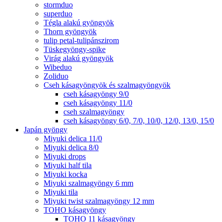
stormduo
superduo
Tégla alakú gyöngyök
Thorn gyöngyök
tulip petal-tulipánszirom
Tüskegyöngy-spike
Virág alakú gyöngyök
Wibeduo
Zoliduo
Cseh kásagyöngyök és szalmagyöngyök
cseh kásagyöngy 9/0
cseh kásagyöngy 11/0
cseh szalmagyöngy
cseh kásagyöngy 6/0, 7/0, 10/0, 12/0, 13/0, 15/0
Japán gyöngy
Miyuki delica 11/0
Miyuki delica 8/0
Miyuki drops
Miyuki half tila
Miyuki kocka
Miyuki szalmagyöngy 6 mm
Miyuki tila
Miyuki twist szalmagyöngy 12 mm
TOHO kásagyöngy
TOHO 11 kásagyöngy