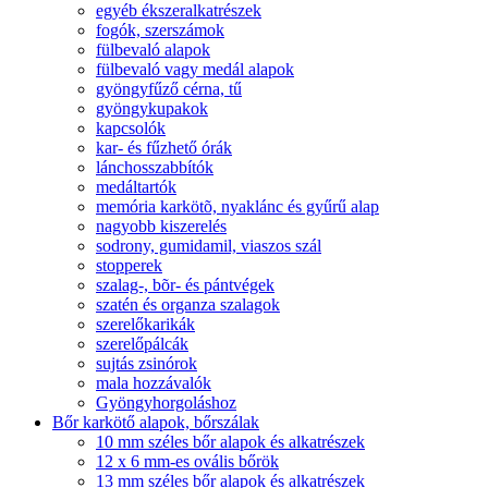
egyéb ékszeralkatrészek
fogók, szerszámok
fülbevaló alapok
fülbevaló vagy medál alapok
gyöngyfűző cérna, tű
gyöngykupakok
kapcsolók
kar- és fűzhető órák
lánchosszabbítók
medáltartók
memória karkötõ, nyaklánc és gyűrű alap
nagyobb kiszerelés
sodrony, gumidamil, viaszos szál
stopperek
szalag-, bõr- és pántvégek
szatén és organza szalagok
szerelőkarikák
szerelőpálcák
sujtás zsinórok
mala hozzávalók
Gyöngyhorgoláshoz
Bőr karkötő alapok, bőrszálak
10 mm széles bőr alapok és alkatrészek
12 x 6 mm-es ovális bőrök
13 mm széles bőr alapok és alkatrészek