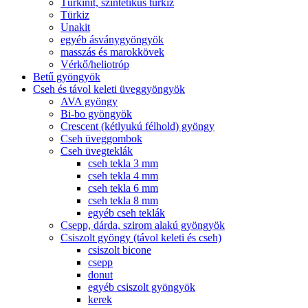
Türkinit, szintetikus türkiz
Türkiz
Unakit
egyéb ásványgyöngyök
masszás és marokkövek
Vérkő/heliotróp
Betű gyöngyök
Cseh és távol keleti üveggyöngyök
AVA gyöngy
Bi-bo gyöngyök
Crescent (kétlyukú félhold) gyöngy
Cseh üveggombok
Cseh üvegteklák
cseh tekla 3 mm
cseh tekla 4 mm
cseh tekla 6 mm
cseh tekla 8 mm
egyéb cseh teklák
Csepp, dárda, szirom alakú gyöngyök
Csiszolt gyöngy (távol keleti és cseh)
csiszolt bicone
csepp
donut
egyéb csiszolt gyöngyök
kerek