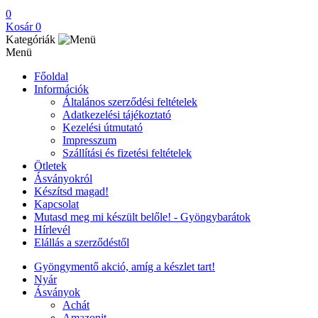
0
Kosár
0
Kategóriák
Menü
Főoldal
Információk
Általános szerződési feltételek
Adatkezelési tájékoztató
Kezelési útmutató
Impresszum
Szállítási és fizetési feltételek
Ötletek
Ásványokról
Készítsd magad!
Kapcsolat
Mutasd meg mi készült belőle! - Gyöngybarátok
Hírlevél
Elállás a szerződéstől
Gyöngymentő akció, amíg a készlet tart!
Nyár
Ásványok
Achát
Amazonit