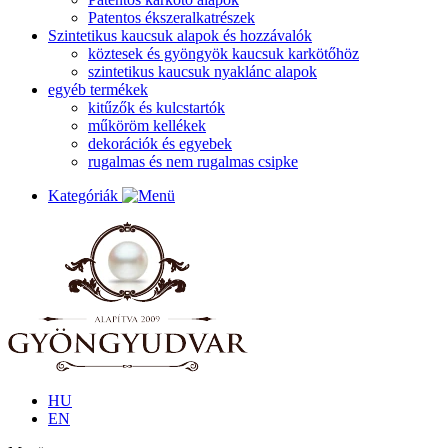
Patentos ékszeralkatrészek
Szintetikus kaucsuk alapok és hozzávalók
köztesek és gyöngyök kaucsuk karkötőhöz
szintetikus kaucsuk nyaklánc alapok
egyéb termékek
kitűzők és kulcstartók
műköröm kellékek
dekorációk és egyebek
rugalmas és nem rugalmas csipke
Kategóriák
HU
EN