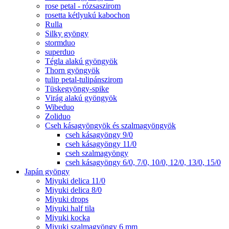
rose petal - rózsaszirom
rosetta kétlyukú kabochon
Rulla
Silky gyöngy
stormduo
superduo
Tégla alakú gyöngyök
Thorn gyöngyök
tulip petal-tulipánszirom
Tüskegyöngy-spike
Virág alakú gyöngyök
Wibeduo
Zoliduo
Cseh kásagyöngyök és szalmagyöngyök
cseh kásagyöngy 9/0
cseh kásagyöngy 11/0
cseh szalmagyöngy
cseh kásagyöngy 6/0, 7/0, 10/0, 12/0, 13/0, 15/0
Japán gyöngy
Miyuki delica 11/0
Miyuki delica 8/0
Miyuki drops
Miyuki half tila
Miyuki kocka
Miyuki szalmagyöngy 6 mm