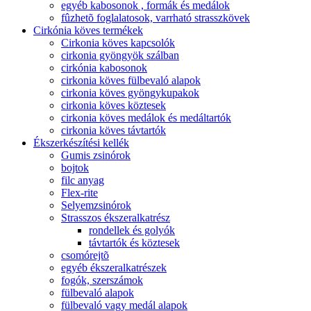
egyéb kabosonok , formák és medálok
fûzhetõ foglalatosok, varrható strasszkövek
Cirkónia köves termékek
Cirkonia köves kapcsolók
cirkonia gyöngyök szálban
cirkónia kabosonok
cirkonia köves fülbevaló alapok
cirkonia köves gyöngykupakok
cirkonia köves köztesek
cirkonia köves medálok és medáltartók
cirkonia köves távtartók
Ékszerkészítési kellék
Gumis zsinórok
bojtok
filc anyag
Flex-rite
Selyemzsinórok
Strasszos ékszeralkatrész
rondellek és golyók
távtartók és köztesek
csomórejtõ
egyéb ékszeralkatrészek
fogók, szerszámok
fülbevaló alapok
fülbevaló vagy medál alapok