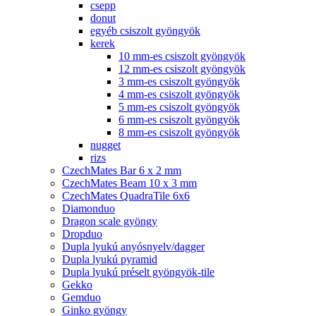
csepp
donut
egyéb csiszolt gyöngyök
kerek
10 mm-es csiszolt gyöngyök
12 mm-es csiszolt gyöngyök
3 mm-es csiszolt gyöngyök
4 mm-es csiszolt gyöngyök
5 mm-es csiszolt gyöngyök
6 mm-es csiszolt gyöngyök
8 mm-es csiszolt gyöngyök
nugget
rizs
CzechMates Bar 6 x 2 mm
CzechMates Beam 10 x 3 mm
CzechMates QuadraTile 6x6
Diamonduo
Dragon scale gyöngy
Dropduo
Dupla lyukú anyósnyelv/dagger
Dupla lyukú pyramid
Dupla lyukú préselt gyöngyök-tile
Gekko
Gemduo
Ginko gyöngy