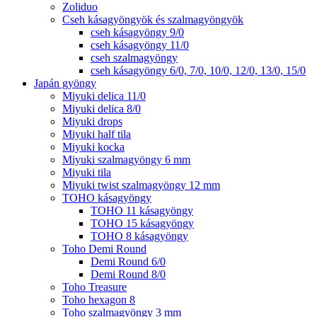
Zoliduo
Cseh kásagyöngyök és szalmagyöngyök
cseh kásagyöngy 9/0
cseh kásagyöngy 11/0
cseh szalmagyöngy
cseh kásagyöngy 6/0, 7/0, 10/0, 12/0, 13/0, 15/0
Japán gyöngy
Miyuki delica 11/0
Miyuki delica 8/0
Miyuki drops
Miyuki half tila
Miyuki kocka
Miyuki szalmagyöngy 6 mm
Miyuki tila
Miyuki twist szalmagyöngy 12 mm
TOHO kásagyöngy
TOHO 11 kásagyöngy
TOHO 15 kásagyöngy
TOHO 8 kásagyöngy
Toho Demi Round
Demi Round 6/0
Demi Round 8/0
Toho Treasure
Toho hexagon 8
Toho szalmagyöngy 3 mm