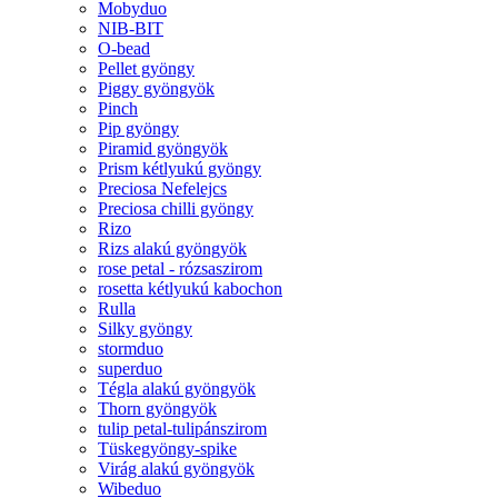
Mobyduo
NIB-BIT
O-bead
Pellet gyöngy
Piggy gyöngyök
Pinch
Pip gyöngy
Piramid gyöngyök
Prism kétlyukú gyöngy
Preciosa Nefelejcs
Preciosa chilli gyöngy
Rizo
Rizs alakú gyöngyök
rose petal - rózsaszirom
rosetta kétlyukú kabochon
Rulla
Silky gyöngy
stormduo
superduo
Tégla alakú gyöngyök
Thorn gyöngyök
tulip petal-tulipánszirom
Tüskegyöngy-spike
Virág alakú gyöngyök
Wibeduo