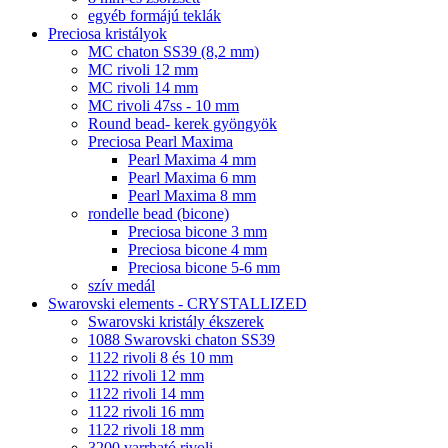
egyéb formájú teklák
Preciosa kristályok
MC chaton SS39 (8,2 mm)
MC rivoli 12 mm
MC rivoli 14 mm
MC rivoli 47ss - 10 mm
Round bead- kerek gyöngyök
Preciosa Pearl Maxima
Pearl Maxima 4 mm
Pearl Maxima 6 mm
Pearl Maxima 8 mm
rondelle bead (bicone)
Preciosa bicone 3 mm
Preciosa bicone 4 mm
Preciosa bicone 5-6 mm
szív medál
Swarovski elements - CRYSTALLIZED
Swarovski kristály ékszerek
1088 Swarovski chaton SS39
1122 rivoli 8 és 10 mm
1122 rivoli 12 mm
1122 rivoli 14 mm
1122 rivoli 16 mm
1122 rivoli 18 mm
3200 varrható rivoli