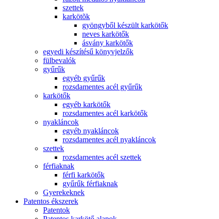
szettek
karkötõk
gyöngyből készült karkötők
neves karkötők
ásvány karkötők
egyedi készítésű könyvjelzők
fülbevalók
gyűrűk
egyéb gyűrűk
rozsdamentes acél gyűrűk
karkötők
egyéb karkötők
rozsdamentes acél karkötők
nyakláncok
egyéb nyakláncok
rozsdamentes acél nyakláncok
szettek
rozsdamentes acél szettek
férfiaknak
férfi karkötők
gyűrűk férfiaknak
Gyerekeknek
Patentos ékszerek
Patentok
Patentos karkötő alapok