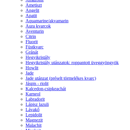
Ametiszt
Angelit
Apatit
Aquamarine/akvamarin
Aura kvarcok
Aventurin
Citrin
Fluorit
Füstkvarc
Gránát
Hegyikristály
Hegyikristály utánzatok: roppantott üveggyöngyök
Howlit
Jade
Jade utánzat (préselt törmelékes kvarc)
Jáspis - riolit
Kalcedon-csipkeachát
Karneol
Labradorit
Lápisz lazuli
Lávakő
Lepidolit
Magnezit
Malachit