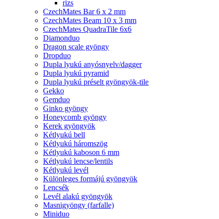
rizs
CzechMates Bar 6 x 2 mm
CzechMates Beam 10 x 3 mm
CzechMates QuadraTile 6x6
Diamonduo
Dragon scale gyöngy
Dropduo
Dupla lyukú anyósnyelv/dagger
Dupla lyukú pyramid
Dupla lyukú préselt gyöngyök-tile
Gekko
Gemduo
Ginko gyöngy
Honeycomb gyöngy
Kerek gyöngyök
Kétlyukú bell
Kétlyukú háromszög
Kétlyukú kaboson 6 mm
Kétlyukú lencse/lentils
Kétlyukú levél
Különleges formájú gyöngyök
Lencsék
Levél alakú gyöngyök
Masnigyöngy (farfalle)
Miniduo