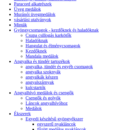
Paracord alkatrészek
Üveg medálok
Muránói üvegmedálok
vásárlási utalványok
Minták
Gyöngycsomagok - kezdőknek és haladóknak
Csupa csillogás karkötők
Haladóknak
Hangulat és élménycsomagok
Kezdőknek
Mandala medálok
Angyalka és tündér tartozékok
angyalka, tündér és egyéb csomagok
angyalka szoknyák
angyalkák készen
angyalszárnyak
kulcstartók
Angyalhívó medálok és csengők
Csengők és golyók
Láncok angyalhívóhoz
Medálok
Ékszerek
Egyedi készítésû gyöngyékszer
egyszerű nyakláncok
fűzött medálos nyakláncok