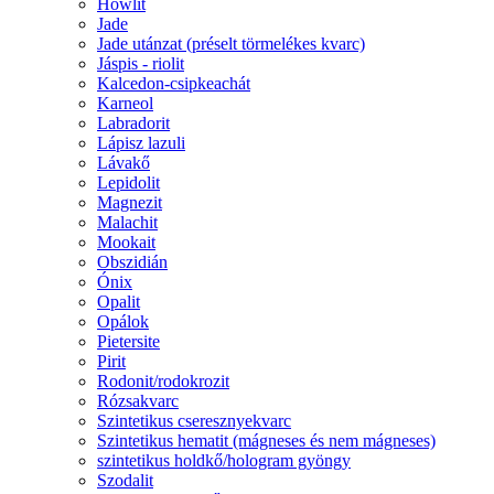
Howlit
Jade
Jade utánzat (préselt törmelékes kvarc)
Jáspis - riolit
Kalcedon-csipkeachát
Karneol
Labradorit
Lápisz lazuli
Lávakő
Lepidolit
Magnezit
Malachit
Mookait
Obszidián
Ónix
Opalit
Opálok
Pietersite
Pirit
Rodonit/rodokrozit
Rózsakvarc
Szintetikus cseresznyekvarc
Szintetikus hematit (mágneses és nem mágneses)
szintetikus holdkő/hologram gyöngy
Szodalit