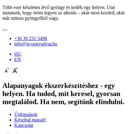
Több ezer készleten lévő gyöngy és kellék egy helyen. Utat
mutatunk, hogy öröm legyen az alkotás – akár most kezded, akár
már rutinos gyöngyfűző vagy.
+36 30 231 5498
info@gyongyudvar.hu
HU
EN
Alapanyagok ékszerkészítéshez - egy
helyen. Ha tudod, mit keresel, gyorsan
megtalálod. Ha nem, segítünk elindulni.
Újdonságok
Készítsd magad!
Kapcsolat