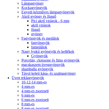
Lámpagyöngy
Kockagyöngyök
Egyedi kézműves lámpagyöngyök
Akril gyöngy és függő
Pici akril virágok - 6 mm
akril virágok
függõ
gyöngy
Fagyöngyök és medálok
fagyöngyök
famedálok
Nagy lyukú gyöngyök és kellékek
Gyöngyök
Porcelán, cloissone és fimo gyöngyök
macskaszem üveggyöngyök
shamballa gyöngyök
Távol keleti kása- és szalmagyöngy
Üveg teklagyöngyök
10-12-14 mm-es
4 mm-es
4 mm-es zsorzsett
6 mm-es
6 mm-es zsorzsett
8 mm-es
8 mm-es zsorzsett