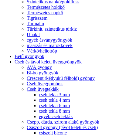
Szintetikus napkő/goldfluss
Természetes holdkő
Természetes napkő
Tigrisszem
Turmalin
Türkinit, szintetikus türkiz
Unakit
egyéb ásványgyöngyök
masszás és marokkövek
Vérkő/heliotróp
Betű gyöngyök
Cseh és távol keleti üveggyöngyök
AVA gyöngy
Bi-bo gyöngyök
Crescent (kétlyukú félhold) gyöngy
Cseh üveggombok
Cseh üvegteklák
cseh tekla 3 mm
cseh tekla 4 mm
cseh tekla 6 mm
cseh tekla 8 mm
egyéb cseh teklák
Csepp, dárda, szirom alakú gyöngyök
Csiszolt gyöngy (távol keleti és cseh)
csiszolt bicone