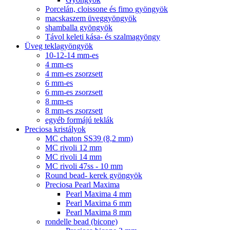
Porcelán, cloissone és fimo gyöngyök
macskaszem üveggyöngyök
shamballa gyöngyök
Távol keleti kása- és szalmagyöngy
Üveg teklagyöngyök
10-12-14 mm-es
4 mm-es
4 mm-es zsorzsett
6 mm-es
6 mm-es zsorzsett
8 mm-es
8 mm-es zsorzsett
egyéb formájú teklák
Preciosa kristályok
MC chaton SS39 (8,2 mm)
MC rivoli 12 mm
MC rivoli 14 mm
MC rivoli 47ss - 10 mm
Round bead- kerek gyöngyök
Preciosa Pearl Maxima
Pearl Maxima 4 mm
Pearl Maxima 6 mm
Pearl Maxima 8 mm
rondelle bead (bicone)