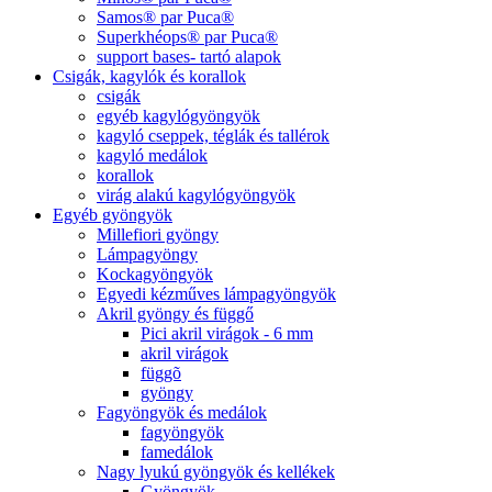
Samos® par Puca®
Superkhéops® par Puca®
support bases- tartó alapok
Csigák, kagylók és korallok
csigák
egyéb kagylógyöngyök
kagyló cseppek, téglák és tallérok
kagyló medálok
korallok
virág alakú kagylógyöngyök
Egyéb gyöngyök
Millefiori gyöngy
Lámpagyöngy
Kockagyöngyök
Egyedi kézműves lámpagyöngyök
Akril gyöngy és függő
Pici akril virágok - 6 mm
akril virágok
függõ
gyöngy
Fagyöngyök és medálok
fagyöngyök
famedálok
Nagy lyukú gyöngyök és kellékek
Gyöngyök