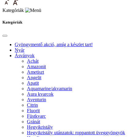
Kategóriák
Kategóriák
Gyöngymentő akció, amíg a készlet tart!
Nyár
Ásványok
Achát
Amazonit
Ametiszt
Angelit
Apatit
Aquamarine/akvamarin
Aura kvarcok
Aventurin
Citrin
Fluorit
Füstkvarc
Gránát
Hegyikristály
Hegyikristály utánzatok: roppantott üveggyöngyök