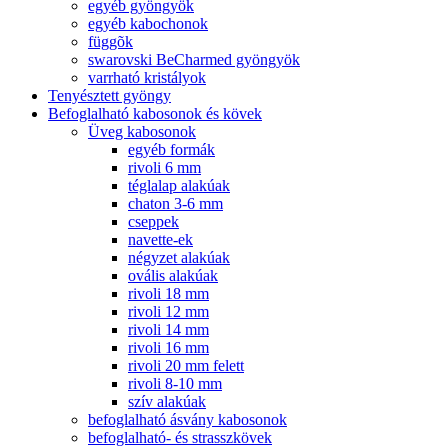
egyéb gyöngyök
egyéb kabochonok
függõk
swarovski BeCharmed gyöngyök
varrható kristályok
Tenyésztett gyöngy
Befoglalható kabosonok és kövek
Üveg kabosonok
egyéb formák
rivoli 6 mm
téglalap alakúak
chaton 3-6 mm
cseppek
navette-ek
négyzet alakúak
ovális alakúak
rivoli 18 mm
rivoli 12 mm
rivoli 14 mm
rivoli 16 mm
rivoli 20 mm felett
rivoli 8-10 mm
szív alakúak
befoglalható ásvány kabosonok
befoglalható- és strasszkövek