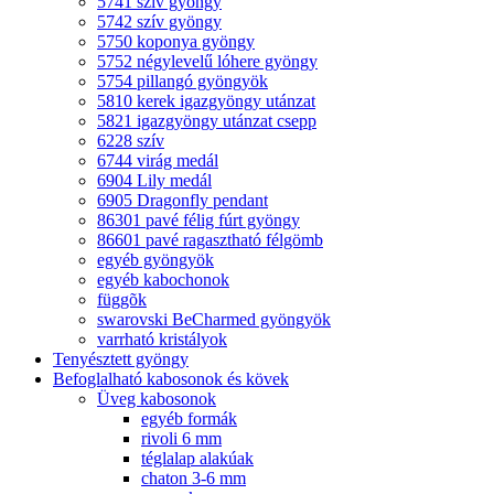
5741 szív gyöngy
5742 szív gyöngy
5750 koponya gyöngy
5752 négylevelű lóhere gyöngy
5754 pillangó gyöngyök
5810 kerek igazgyöngy utánzat
5821 igazgyöngy utánzat csepp
6228 szív
6744 virág medál
6904 Lily medál
6905 Dragonfly pendant
86301 pavé félig fúrt gyöngy
86601 pavé ragasztható félgömb
egyéb gyöngyök
egyéb kabochonok
függõk
swarovski BeCharmed gyöngyök
varrható kristályok
Tenyésztett gyöngy
Befoglalható kabosonok és kövek
Üveg kabosonok
egyéb formák
rivoli 6 mm
téglalap alakúak
chaton 3-6 mm