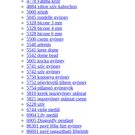
4778 Fatima keze
4884 xilion szív kabochon
5000 gömb
5045 rondelle gyöngy
5328 bicone 3 mm
5328 bicone 4 mm
5328 bicone 6 mm
5500 csepp gyöngy
5540 artemis
5541 large dome
5542 dome bead
5601 kocka gyöngy
5741 szív gyöngy
5742 szív gyöngy
5750 koponya gyöngy
5752 négylevelű lóhere gyöngy
5754 pillangó gyöngyök
5810 kerek igazgyöngy utánzat
5821 igazgyöngy utánzat csepp
6228 szív
6744 virág medál
6904 Lily medál
6905 Dragonfly pendant
86301 pavé félig fúrt gyöngy
86601 pavé ragasztható félgömb