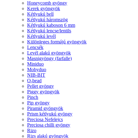
Honeycomb gyöngy
Kerek gyöngyök
Kétlyukú bell
Kétlyukú háromszög
Kétlyukú kaboson 6 mm
Kétlyukú lencse/lentils
Kétlyukú levél
Különleges formájú gyöngyök
Lencsék
Levél alakú gyöngyök
Masnigyöngy (farfalle)
Miniduo
Mobyduo
NIB-BIT
O-bead
Pellet gyöngy
Piggy gyöngyök
Pinch
Pip gyöngy
Piramid gyöngyök
Prism kétlyukú gyöngy
Preciosa Nefelejcs
Preciosa chilli gyöngy
Rizo
Rizs alakú gyöngyök