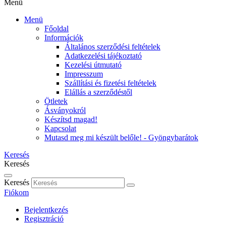
Menü
Menü
Főoldal
Információk
Általános szerződési feltételek
Adatkezelési tájékoztató
Kezelési útmutató
Impresszum
Szállítási és fizetési feltételek
Elállás a szerződéstől
Ötletek
Ásványokról
Készítsd magad!
Kapcsolat
Mutasd meg mi készült belőle! - Gyöngybarátok
Keresés
Keresés
Keresés
Fiókom
Bejelentkezés
Regisztráció