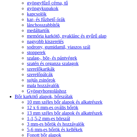
gyöngyfűző cérna, tű
gyöngykupakok
kapcsolók
kar- és fűzhető órák
lánchosszabbítók
medáltartók
memória karkötõ, nyaklánc és gyűrű alap
nagyobb kiszerelés
sodrony, gumidamil, viaszos szál
stopperek
szalag-, bõr- és pántvégek
szatén és organza szalagok
szerelőkarikák
szerelőpálcák
sujtás zsinórok
mala hozzávalók
Gyöngyhorgoláshoz
Bőr karkötő alapok, bőrszálak
10 mm széles bőr alapok és alkatrészek
12 x 6 mm-es ovális bőrök
13 mm széles bőr alapok és alkatrészek
1-1,5-2 mm-es bõrszál
3 mm-es bőrök és hozzávalók
5-6 mm-es bőrök és kellékek
Fonott bőr alapok