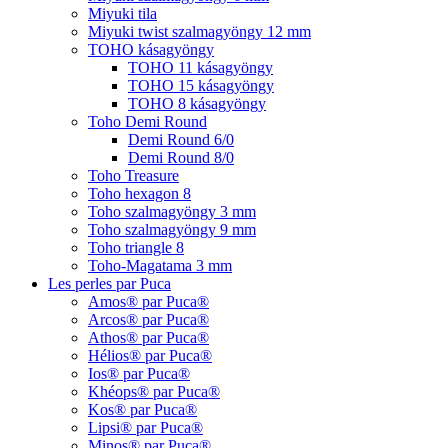
Miyuki tila
Miyuki twist szalmagyöngy 12 mm
TOHO kásagyöngy
TOHO 11 kásagyöngy
TOHO 15 kásagyöngy
TOHO 8 kásagyöngy
Toho Demi Round
Demi Round 6/0
Demi Round 8/0
Toho Treasure
Toho hexagon 8
Toho szalmagyöngy 3 mm
Toho szalmagyöngy 9 mm
Toho triangle 8
Toho-Magatama 3 mm
Les perles par Puca
Amos® par Puca®
Arcos® par Puca®
Athos® par Puca®
Hélios® par Puca®
Ios® par Puca®
Khéops® par Puca®
Kos® par Puca®
Lipsi® par Puca®
Minos® par Puca®