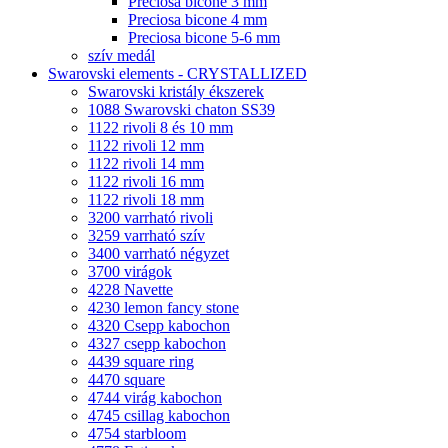
Preciosa bicone 3 mm
Preciosa bicone 4 mm
Preciosa bicone 5-6 mm
szív medál
Swarovski elements - CRYSTALLIZED
Swarovski kristály ékszerek
1088 Swarovski chaton SS39
1122 rivoli 8 és 10 mm
1122 rivoli 12 mm
1122 rivoli 14 mm
1122 rivoli 16 mm
1122 rivoli 18 mm
3200 varrható rivoli
3259 varrható szív
3400 varrható négyzet
3700 virágok
4228 Navette
4230 lemon fancy stone
4320 Csepp kabochon
4327 csepp kabochon
4439 square ring
4470 square
4744 virág kabochon
4745 csillag kabochon
4754 starbloom