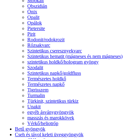
Mookait
Obszidián
Ónix
Opalit
Opálok
Pietersite
Pirit
Rodonit/rodokrozit
Rózsakvarc
Szintetikus cseresznyekvarc
Szintetikus hematit (mágneses és nem mágneses)
szintetikus holdkő/hologram gyöngy
Szodalit
Szintetikus napkő/goldfluss
Természetes holdkő
Természetes napkő
Tigrisszem
Turmalin
Türkinit, szintetikus türkiz
Unakit
egyéb ásványgyöngyök
masszás és marokkövek
Vérkő/heliotróp
Betű gyöngyök
Cseh és távol keleti üveggyöngyök