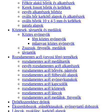
Félkör alakú bőrök és alkatrészek
Kerek fonott bőrök és kellékek
egyéb alkatrészek bőrhöz
ovális bőr karkötő alapok és alkatrészek
ovális bőrök 10 x 4,5 mm és kellékek
parafa alapok
Köztesek, távtartók és medálok
Köztes gyöngyök
fém köztes gyöngyök
mûanyag köztes gyöngyök
Zsuzsuk, fityegők, medálok
távtartók
Rozsdamentes acél (orvosi fém) termékek
rozsdamentes acél medáltartók
egyéb rozsdamentes acél alkatrészek
rozsdamentes acél bőrvég, pántvég
rozsdamentes acél fülbevaló alapok
rozsdamentes acél gyöngykupakok
rozsdamentes acél kapcsolók
rozsdamentes acél köztesek
rozsdamentes acél láncok
rozsdamentes acél medálok, figyegők
Drótékszerekhez drótok
Ékszerdobozok, ajándéktasakok, gyöngytartó dobozok
Láncok, nyaklánc, karkötő alapok