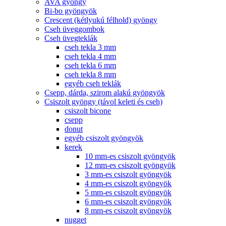
AVA gyöngy
Bi-bo gyöngyök
Crescent (kétlyukú félhold) gyöngy
Cseh üveggombok
Cseh üvegteklák
cseh tekla 3 mm
cseh tekla 4 mm
cseh tekla 6 mm
cseh tekla 8 mm
egyéb cseh teklák
Csepp, dárda, szirom alakú gyöngyök
Csiszolt gyöngy (távol keleti és cseh)
csiszolt bicone
csepp
donut
egyéb csiszolt gyöngyök
kerek
10 mm-es csiszolt gyöngyök
12 mm-es csiszolt gyöngyök
3 mm-es csiszolt gyöngyök
4 mm-es csiszolt gyöngyök
5 mm-es csiszolt gyöngyök
6 mm-es csiszolt gyöngyök
8 mm-es csiszolt gyöngyök
nugget