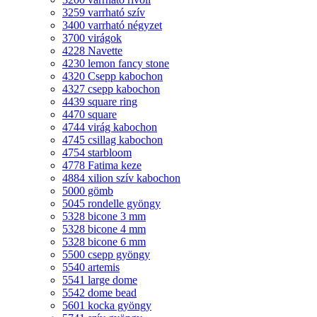
3259 varrható szív
3400 varrható négyzet
3700 virágok
4228 Navette
4230 lemon fancy stone
4320 Csepp kabochon
4327 csepp kabochon
4439 square ring
4470 square
4744 virág kabochon
4745 csillag kabochon
4754 starbloom
4778 Fatima keze
4884 xilion szív kabochon
5000 gömb
5045 rondelle gyöngy
5328 bicone 3 mm
5328 bicone 4 mm
5328 bicone 6 mm
5500 csepp gyöngy
5540 artemis
5541 large dome
5542 dome bead
5601 kocka gyöngy