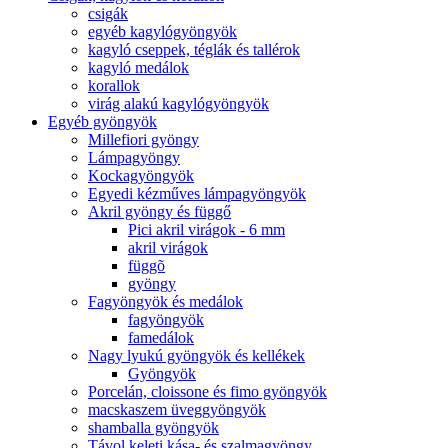
csigák
egyéb kagylógyöngyök
kagyló cseppek, téglák és tallérok
kagyló medálok
korallok
virág alakú kagylógyöngyök
Egyéb gyöngyök
Millefiori gyöngy
Lámpagyöngy
Kockagyöngyök
Egyedi kézműves lámpagyöngyök
Akril gyöngy és függő
Pici akril virágok - 6 mm
akril virágok
függõ
gyöngy
Fagyöngyök és medálok
fagyöngyök
famedálok
Nagy lyukú gyöngyök és kellékek
Gyöngyök
Porcelán, cloissone és fimo gyöngyök
macskaszem üveggyöngyök
shamballa gyöngyök
Távol keleti kása- és szalmagyöngy