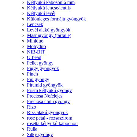
Kétlyukú kaboson 6 mm
Kétlyukú lencse/lentils
Kétlyukú levél
Különleges formájú gyöngyök
Lencsék
Levél alakú gyöngyök
Masnigyöngy (farfalle)
Miniduo
Mobyduo
NIB-BIT
O-bead
Pellet gyöngy
Piggy gyöngyök
Pinch
Pip gyöngy
Piramid gyöngyök
Prism kétlyukú gyöngy
Preciosa Nefelejcs
Preciosa chilli gyöngy
Rizo
Rizs alakú gyöngyök
rose petal - rózsaszirom
rosetta kétlyukú kabochon
Rulla
Silky gyöngy