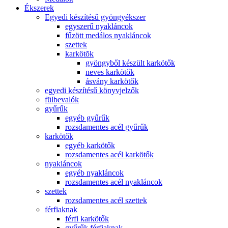
Ékszerek
Egyedi készítésû gyöngyékszer
egyszerű nyakláncok
fűzött medálos nyakláncok
szettek
karkötõk
gyöngyből készült karkötők
neves karkötők
ásvány karkötők
egyedi készítésű könyvjelzők
fülbevalók
gyűrűk
egyéb gyűrűk
rozsdamentes acél gyűrűk
karkötők
egyéb karkötők
rozsdamentes acél karkötők
nyakláncok
egyéb nyakláncok
rozsdamentes acél nyakláncok
szettek
rozsdamentes acél szettek
férfiaknak
férfi karkötők
gyűrűk férfiaknak