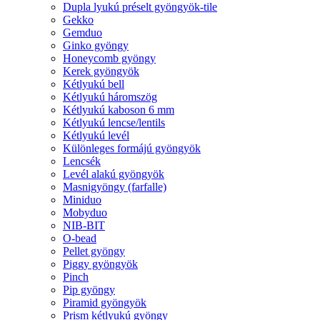
Dupla lyukú préselt gyöngyök-tile
Gekko
Gemduo
Ginko gyöngy
Honeycomb gyöngy
Kerek gyöngyök
Kétlyukú bell
Kétlyukú háromszög
Kétlyukú kaboson 6 mm
Kétlyukú lencse/lentils
Kétlyukú levél
Különleges formájú gyöngyök
Lencsék
Levél alakú gyöngyök
Masnigyöngy (farfalle)
Miniduo
Mobyduo
NIB-BIT
O-bead
Pellet gyöngy
Piggy gyöngyök
Pinch
Pip gyöngy
Piramid gyöngyök
Prism kétlyukú gyöngy