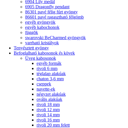
6904 Lily medál
6905 Dragonfly pendant
86301 pavé félig fúrt gyöngy
86601 pavé ragasztható félgömb
egyéb gyöngyök
egyéb kabochonok
függõk
swarovski BeCharmed gyöngyök
varrható kristályok
Tenyésztett gyöngy
Befoglalható kabosonok és kövek
Üveg kabosonok
egyéb formák
rivoli 6 mm
téglalap alakúak
chaton 3-6 mm
cseppek
navette-ek
négyzet alakúak
ovális alakúak
rivoli 18 mm
rivoli 12 mm
rivoli 14 mm
rivoli 16 mm
rivoli 20 mm felett