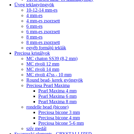
Üveg teklagyöngyök
10-12-14 mm-es
4 mm-es
4 mm-es zsorzsett
6 mm-es
6 mm-es zsorzsett
8 mm-es
8 mm-es zsorzsett
egyéb formájú teklák
Preciosa kristályok
MC chaton SS39 (8,2 mm)
MC rivoli 12 mm
MC rivoli 14 mm
MC rivoli 47ss - 10 mm
Round bead- kerek gyöngyök
Preciosa Pearl Maxima
Pearl Maxima 4 mm
Pearl Maxima 6 mm
Pearl Maxima 8 mm
rondelle bead (bicone)
Preciosa bicone 3 mm
Preciosa bicone 4 mm
Preciosa bicone 5-6 mm
szív medál
Swarovski elements - CRYSTALLIZED