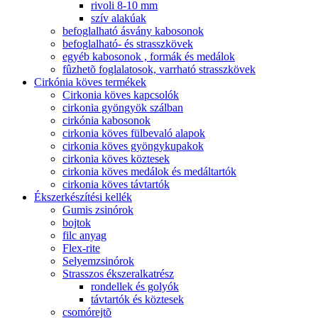
rivoli 8-10 mm
szív alakúak
befoglalható ásvány kabosonok
befoglalható- és strasszkövek
egyéb kabosonok , formák és medálok
fûzhetõ foglalatosok, varrható strasszkövek
Cirkónia köves termékek
Cirkonia köves kapcsolók
cirkonia gyöngyök szálban
cirkónia kabosonok
cirkonia köves fülbevaló alapok
cirkonia köves gyöngykupakok
cirkonia köves köztesek
cirkonia köves medálok és medáltartók
cirkonia köves távtartók
Ékszerkészítési kellék
Gumis zsinórok
bojtok
filc anyag
Flex-rite
Selyemzsinórok
Strasszos ékszeralkatrész
rondellek és golyók
távtartók és köztesek
csomórejtõ