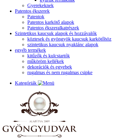
Gyerekeknek
Patentos ékszerek
Patentok
Patentos karkötő alapok
Patentos ékszeralkatrészek
Szintetikus kaucsuk alapok és hozzávalók
köztesek és gyöngyök kaucsuk karkötőhöz
szintetikus kaucsuk nyaklánc alapok
egyéb termékek
kitűzők és kulcstartók
műköröm kellékek
dekorációk és egyebek
rugalmas és nem rugalmas csipke
Kategóriák