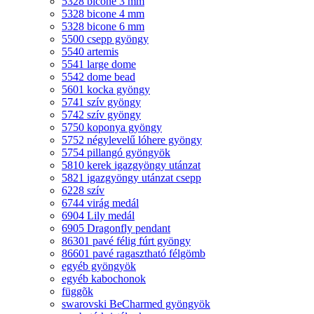
5328 bicone 3 mm
5328 bicone 4 mm
5328 bicone 6 mm
5500 csepp gyöngy
5540 artemis
5541 large dome
5542 dome bead
5601 kocka gyöngy
5741 szív gyöngy
5742 szív gyöngy
5750 koponya gyöngy
5752 négylevelű lóhere gyöngy
5754 pillangó gyöngyök
5810 kerek igazgyöngy utánzat
5821 igazgyöngy utánzat csepp
6228 szív
6744 virág medál
6904 Lily medál
6905 Dragonfly pendant
86301 pavé félig fúrt gyöngy
86601 pavé ragasztható félgömb
egyéb gyöngyök
egyéb kabochonok
függõk
swarovski BeCharmed gyöngyök