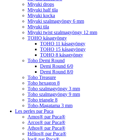
Miyuki drops
Miyuki half tila
Miyuki kocka
Miyuki szalmagyöngy 6 mm
Miyuki tila
Miyuki twist szalmagyöngy 12 mm
TOHO kásagyöngy
TOHO 11 kásagyöngy
TOHO 15 kásagyöngy
TOHO 8 kásagyöngy
Toho Demi Round
Demi Round 6/0
Demi Round 8/0
Toho Treasure
Toho hexagon 8
Toho szalmagyöngy 3 mm
Toho szalmagyöngy 9 mm
Toho triangle 8
Toho-Magatama 3 mm
Les perles par Puca
Amos® par Puca®
Arcos® par Puca®
Athos® par Puca®
Hélios® par Puca®
Ios® par Puca®