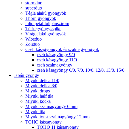
stormduo
superduo
Tégla alakú gyöngyök
Thorn gyöngyök
tulip petal-tulipánszirom
Tüskegyöngy-spike
Virág alakú gyöngyök
Wibeduo
Zoliduo
Cseh kásagyöngyök és szalmagyöngyök
cseh kásagyöngy 9/0
cseh kásagyöngy 11/0
cseh szalmagyöngy
cseh kásagyöngy 6/0, 7/0, 10/0, 12/0, 13/0, 15/0
Japán gyöngy
Miyuki delica 11/0
Miyuki delica 8/0
Miyuki drops
Miyuki half tila
Miyuki kocka
Miyuki szalmagyöngy 6 mm
Miyuki tila
Miyuki twist szalmagyöngy 12 mm
TOHO kásagyöngy
TOHO 11 kásagyöngy