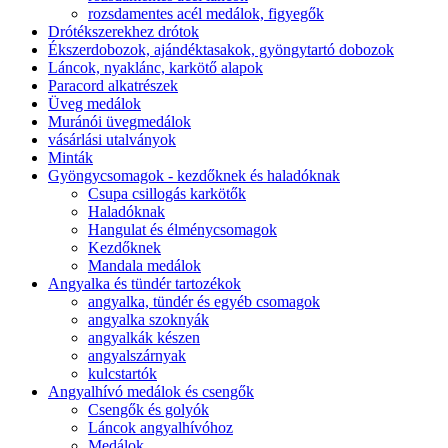
rozsdamentes acél medálok, figyegők
Drótékszerekhez drótok
Ékszerdobozok, ajándéktasakok, gyöngytartó dobozok
Láncok, nyaklánc, karkötő alapok
Paracord alkatrészek
Üveg medálok
Muránói üvegmedálok
vásárlási utalványok
Minták
Gyöngycsomagok - kezdőknek és haladóknak
Csupa csillogás karkötők
Haladóknak
Hangulat és élménycsomagok
Kezdőknek
Mandala medálok
Angyalka és tündér tartozékok
angyalka, tündér és egyéb csomagok
angyalka szoknyák
angyalkák készen
angyalszárnyak
kulcstartók
Angyalhívó medálok és csengők
Csengők és golyók
Láncok angyalhívóhoz
Medálok