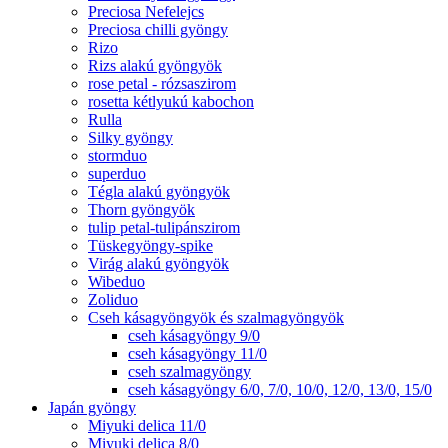
Preciosa Nefelejcs
Preciosa chilli gyöngy
Rizo
Rizs alakú gyöngyök
rose petal - rózsaszirom
rosetta kétlyukú kabochon
Rulla
Silky gyöngy
stormduo
superduo
Tégla alakú gyöngyök
Thorn gyöngyök
tulip petal-tulipánszirom
Tüskegyöngy-spike
Virág alakú gyöngyök
Wibeduo
Zoliduo
Cseh kásagyöngyök és szalmagyöngyök
cseh kásagyöngy 9/0
cseh kásagyöngy 11/0
cseh szalmagyöngy
cseh kásagyöngy 6/0, 7/0, 10/0, 12/0, 13/0, 15/0
Japán gyöngy
Miyuki delica 11/0
Miyuki delica 8/0