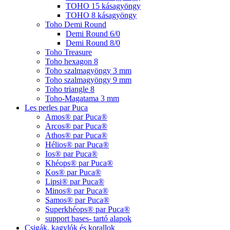
TOHO 15 kásagyöngy
TOHO 8 kásagyöngy
Toho Demi Round
Demi Round 6/0
Demi Round 8/0
Toho Treasure
Toho hexagon 8
Toho szalmagyöngy 3 mm
Toho szalmagyöngy 9 mm
Toho triangle 8
Toho-Magatama 3 mm
Les perles par Puca
Amos® par Puca®
Arcos® par Puca®
Athos® par Puca®
Hélios® par Puca®
Ios® par Puca®
Khéops® par Puca®
Kos® par Puca®
Lipsi® par Puca®
Minos® par Puca®
Samos® par Puca®
Superkhéops® par Puca®
support bases- tartó alapok
Csigák, kagylók és korallok