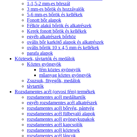
1-1,5-2 mm-es bõrszál
3 mm-es bőrök és hozzávalók
5-6 mm-es bőrök és kellékek
Fonott bőr alapok
Félkör alakú bőrök és alkatrészek
Kerek fonott bőrök és kellékek
egyéb alkatrészek bőrhöz
ovális bőr karkötő alapok és alkatrészek
ovális bőrök 10 x 4,5 mm és kellékek
parafa alapok
Köztesek, távtartók és medálok
Köztes gyöngyök
fém köztes gyöngyök
mûanyag köztes gyöngyök
Zsuzsuk, fityegők, medálok
távtartók
Rozsdamentes acél (orvosi fém) termékek
rozsdamentes acél medáltartók
egyéb rozsdamentes acél alkatrészek
rozsdamentes acél bőrvég, pántvég
rozsdamentes acél fülbevaló alapok
rozsdamentes acél gyöngykupakok
rozsdamentes acél kapcsolók
rozsdamentes acél köztesek
rozsdamentes acél láncok