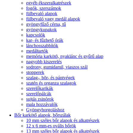
egyéb ékszeralkatrészek
fogók, szerszámok
fülbevaló alapok
fülbevaló vagy medál alapok
gyöngyfűző cérna, tű
gyöngykupakok
kapcsolók
kar- és fűzhető órák
lánchosszabbítók
medáltartók
memória karkötõ, nyaklánc és gyűrű alap
nagyobb kiszerelés
sodrony, gumidamil, viaszos szál
stopperek
szalag-, bõr- és pántvégek
szatén és organza szalagok
szerelőkarikák
szerelőpálcák
sujtás zsinórok
mala hozzávalók
Gyöngyhorgoláshoz
Bőr karkötő alapok, bőrszálak
10 mm széles bőr alapok és alkatrészek
12 x 6 mm-es ovális bőrök
13 mm széles bőr alapok és alkatrészek