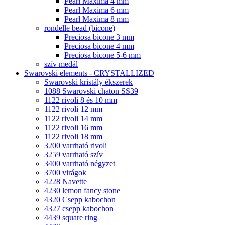
Pearl Maxima 4 mm
Pearl Maxima 6 mm
Pearl Maxima 8 mm
rondelle bead (bicone)
Preciosa bicone 3 mm
Preciosa bicone 4 mm
Preciosa bicone 5-6 mm
szív medál
Swarovski elements - CRYSTALLIZED
Swarovski kristály ékszerek
1088 Swarovski chaton SS39
1122 rivoli 8 és 10 mm
1122 rivoli 12 mm
1122 rivoli 14 mm
1122 rivoli 16 mm
1122 rivoli 18 mm
3200 varrható rivoli
3259 varrható szív
3400 varrható négyzet
3700 virágok
4228 Navette
4230 lemon fancy stone
4320 Csepp kabochon
4327 csepp kabochon
4439 square ring