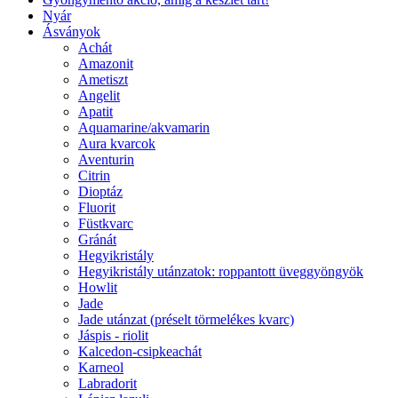
Nyár
Ásványok
Achát
Amazonit
Ametiszt
Angelit
Apatit
Aquamarine/akvamarin
Aura kvarcok
Aventurin
Citrin
Dioptáz
Fluorit
Füstkvarc
Gránát
Hegyikristály
Hegyikristály utánzatok: roppantott üveggyöngyök
Howlit
Jade
Jade utánzat (préselt törmelékes kvarc)
Jáspis - riolit
Kalcedon-csipkeachát
Karneol
Labradorit