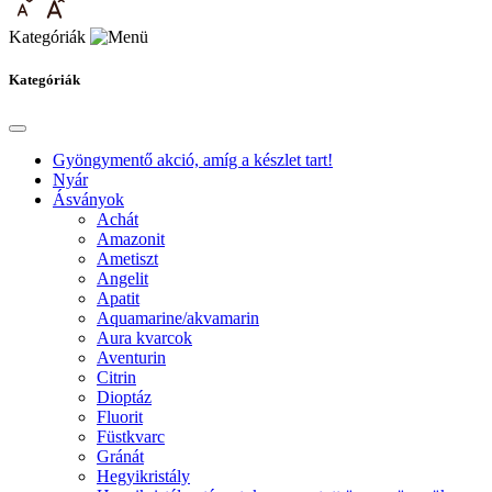
Kategóriák
Kategóriák
Gyöngymentő akció, amíg a készlet tart!
Nyár
Ásványok
Achát
Amazonit
Ametiszt
Angelit
Apatit
Aquamarine/akvamarin
Aura kvarcok
Aventurin
Citrin
Dioptáz
Fluorit
Füstkvarc
Gránát
Hegyikristály