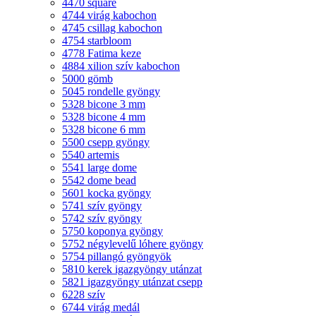
4470 square
4744 virág kabochon
4745 csillag kabochon
4754 starbloom
4778 Fatima keze
4884 xilion szív kabochon
5000 gömb
5045 rondelle gyöngy
5328 bicone 3 mm
5328 bicone 4 mm
5328 bicone 6 mm
5500 csepp gyöngy
5540 artemis
5541 large dome
5542 dome bead
5601 kocka gyöngy
5741 szív gyöngy
5742 szív gyöngy
5750 koponya gyöngy
5752 négylevelű lóhere gyöngy
5754 pillangó gyöngyök
5810 kerek igazgyöngy utánzat
5821 igazgyöngy utánzat csepp
6228 szív
6744 virág medál