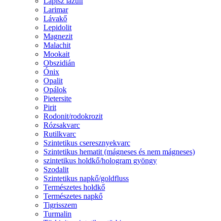
Lápisz lazuli
Larimar
Lávakő
Lepidolit
Magnezit
Malachit
Mookait
Obszidián
Ónix
Opalit
Opálok
Pietersite
Pirit
Rodonit/rodokrozit
Rózsakvarc
Rutilkvarc
Szintetikus cseresznyekvarc
Szintetikus hematit (mágneses és nem mágneses)
szintetikus holdkő/hologram gyöngy
Szodalit
Szintetikus napkő/goldfluss
Természetes holdkő
Természetes napkő
Tigrisszem
Turmalin