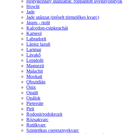
Hegyikristály utánzatok: roppantott üveggyöngyök
Howlit
Jade
Jade utánzat (préselt törmelékes kvarc)
Jáspis - riolit
Kalcedon-csipkeachát
Karneol
Labradorit
Lápisz lazuli
Larimar
Lávakő
Lepidolit
Magnezit
Malachit
Mookait
Obszidián
Ónix
Opalit
Opálok
Pietersite
Pirit
Rodonit/rodokrozit
Rózsakvarc
Rutilkvarc
Szintetikus cseresznyekvarc