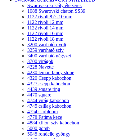
Swarovski kristály ékszerek
1088 Swarovski chaton SS39
1122 rivoli 8 és 10 mm
1122 rivoli 12 mm
1122 rivoli 14 mm
1122 rivoli 16 mm
1122 rivoli 18 mm
3200 varrható rivoli
3259 varrható szív
3400 varrható négyzet
3700 virágok
4228 Navette
4230 lemon fancy stone
4320 Csepp kabochon
4327 csepp kabochon
4439 square ring
4470 square
4744 virág kabochon
4745 csillag kabochon
4754 starbloom
4778 Fatima keze
4884 xilion szív kabochon
5000 gömb
5045 rondelle gyöngy