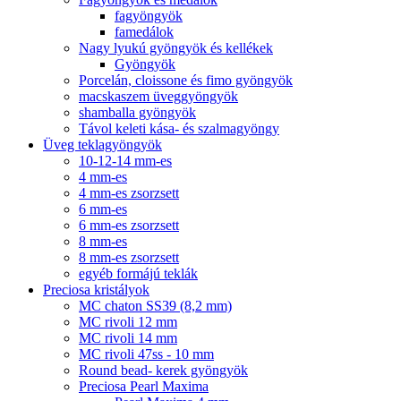
fagyöngyök
famedálok
Nagy lyukú gyöngyök és kellékek
Gyöngyök
Porcelán, cloissone és fimo gyöngyök
macskaszem üveggyöngyök
shamballa gyöngyök
Távol keleti kása- és szalmagyöngy
Üveg teklagyöngyök
10-12-14 mm-es
4 mm-es
4 mm-es zsorzsett
6 mm-es
6 mm-es zsorzsett
8 mm-es
8 mm-es zsorzsett
egyéb formájú teklák
Preciosa kristályok
MC chaton SS39 (8,2 mm)
MC rivoli 12 mm
MC rivoli 14 mm
MC rivoli 47ss - 10 mm
Round bead- kerek gyöngyök
Preciosa Pearl Maxima