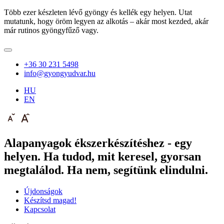
Több ezer készleten lévő gyöngy és kellék egy helyen. Utat
mutatunk, hogy öröm legyen az alkotás – akár most kezded, akár
már rutinos gyöngyfűző vagy.
+36 30 231 5498
info@gyongyudvar.hu
HU
EN
Alapanyagok ékszerkészítéshez - egy
helyen. Ha tudod, mit keresel, gyorsan
megtalálod. Ha nem, segítünk elindulni.
Újdonságok
Készítsd magad!
Kapcsolat