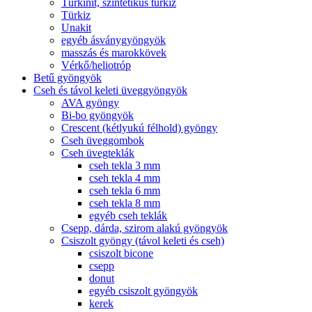
Türkinit, szintetikus türkiz
Türkiz
Unakit
egyéb ásványgyöngyök
masszás és marokkövek
Vérkő/heliotróp
Betű gyöngyök
Cseh és távol keleti üveggyöngyök
AVA gyöngy
Bi-bo gyöngyök
Crescent (kétlyukú félhold) gyöngy
Cseh üveggombok
Cseh üvegteklák
cseh tekla 3 mm
cseh tekla 4 mm
cseh tekla 6 mm
cseh tekla 8 mm
egyéb cseh teklák
Csepp, dárda, szirom alakú gyöngyök
Csiszolt gyöngy (távol keleti és cseh)
csiszolt bicone
csepp
donut
egyéb csiszolt gyöngyök
kerek