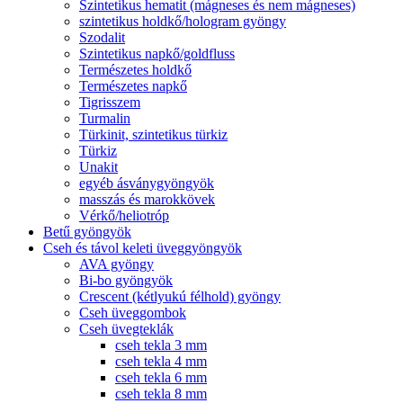
Szintetikus hematit (mágneses és nem mágneses)
szintetikus holdkő/hologram gyöngy
Szodalit
Szintetikus napkő/goldfluss
Természetes holdkő
Természetes napkő
Tigrisszem
Turmalin
Türkinit, szintetikus türkiz
Türkiz
Unakit
egyéb ásványgyöngyök
masszás és marokkövek
Vérkő/heliotróp
Betű gyöngyök
Cseh és távol keleti üveggyöngyök
AVA gyöngy
Bi-bo gyöngyök
Crescent (kétlyukú félhold) gyöngy
Cseh üveggombok
Cseh üvegteklák
cseh tekla 3 mm
cseh tekla 4 mm
cseh tekla 6 mm
cseh tekla 8 mm