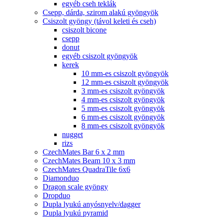
egyéb cseh teklák
Csepp, dárda, szirom alakú gyöngyök
Csiszolt gyöngy (távol keleti és cseh)
csiszolt bicone
csepp
donut
egyéb csiszolt gyöngyök
kerek
10 mm-es csiszolt gyöngyök
12 mm-es csiszolt gyöngyök
3 mm-es csiszolt gyöngyök
4 mm-es csiszolt gyöngyök
5 mm-es csiszolt gyöngyök
6 mm-es csiszolt gyöngyök
8 mm-es csiszolt gyöngyök
nugget
rizs
CzechMates Bar 6 x 2 mm
CzechMates Beam 10 x 3 mm
CzechMates QuadraTile 6x6
Diamonduo
Dragon scale gyöngy
Dropduo
Dupla lyukú anyósnyelv/dagger
Dupla lyukú pyramid