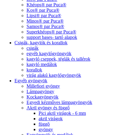
Khéops® par Puca®
Kos® par Puca®
Lipsi® par Puca®
Minos® par Puca®
Samos® par Puca®
Superkhéops® par Puca®
support bases- tartó alapok
Csigák, kagylók és korallok
csigák
egyéb kagylógyöngyök
kagyló cseppek, téglák és tallérok
kagyló medálok
korallok
virág alakú kagylógyöngyök
Egyéb gyöngyök
Millefiori gyöngy
Lámpagyöngy
Kockagyöngyök
Egyedi kézműves lámpagyöngyök
Akril gyöngy és függő
Pici akril virágok - 6 mm
akril virágok
függõ
gyöngy
Fagyöngyök és medálok