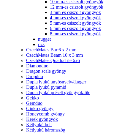
10 mm-es csiszolt gyöngyök
12 mm-es csiszolt gyöngyök
3 mm-es csiszolt gyöngyök
4 mm-es csiszolt gyöngyök
5 mm-es csiszolt gyöngyök
6 mm-es csiszolt gyöngyök
8 mm-es csiszolt gyöngyök
nugget
rizs
CzechMates Bar 6 x 2 mm
CzechMates Beam 10 x 3 mm
CzechMates QuadraTile 6x6
Diamonduo
Dragon scale gyöngy
Dropduo
Dupla lyukú anyósnyelv/dagger
Dupla lyukú pyramid
Dupla lyukú préselt gyöngyök-tile
Gekko
Gemduo
Ginko gyöngy
Honeycomb gyöngy
Kerek gyöngyök
Kétlyukú bell
Kétlyukú háromszög