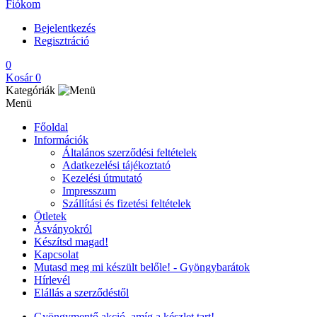
Fiókom
Bejelentkezés
Regisztráció
0
Kosár
0
Kategóriák
Menü
Főoldal
Információk
Általános szerződési feltételek
Adatkezelési tájékoztató
Kezelési útmutató
Impresszum
Szállítási és fizetési feltételek
Ötletek
Ásványokról
Készítsd magad!
Kapcsolat
Mutasd meg mi készült belőle! - Gyöngybarátok
Hírlevél
Elállás a szerződéstől
Gyöngymentő akció, amíg a készlet tart!