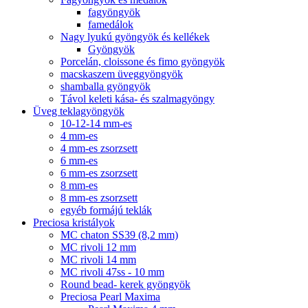
fagyöngyök
famedálok
Nagy lyukú gyöngyök és kellékek
Gyöngyök
Porcelán, cloissone és fimo gyöngyök
macskaszem üveggyöngyök
shamballa gyöngyök
Távol keleti kása- és szalmagyöngy
Üveg teklagyöngyök
10-12-14 mm-es
4 mm-es
4 mm-es zsorzsett
6 mm-es
6 mm-es zsorzsett
8 mm-es
8 mm-es zsorzsett
egyéb formájú teklák
Preciosa kristályok
MC chaton SS39 (8,2 mm)
MC rivoli 12 mm
MC rivoli 14 mm
MC rivoli 47ss - 10 mm
Round bead- kerek gyöngyök
Preciosa Pearl Maxima