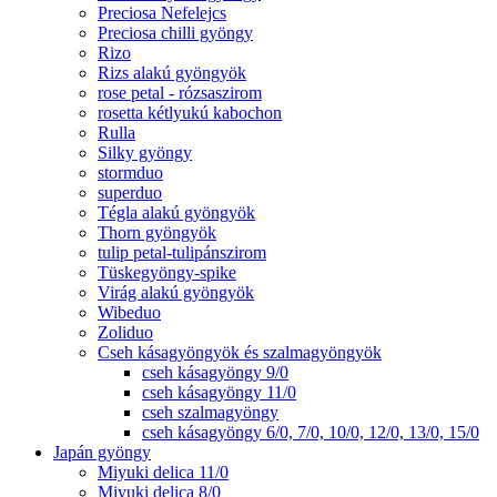
Preciosa Nefelejcs
Preciosa chilli gyöngy
Rizo
Rizs alakú gyöngyök
rose petal - rózsaszirom
rosetta kétlyukú kabochon
Rulla
Silky gyöngy
stormduo
superduo
Tégla alakú gyöngyök
Thorn gyöngyök
tulip petal-tulipánszirom
Tüskegyöngy-spike
Virág alakú gyöngyök
Wibeduo
Zoliduo
Cseh kásagyöngyök és szalmagyöngyök
cseh kásagyöngy 9/0
cseh kásagyöngy 11/0
cseh szalmagyöngy
cseh kásagyöngy 6/0, 7/0, 10/0, 12/0, 13/0, 15/0
Japán gyöngy
Miyuki delica 11/0
Miyuki delica 8/0