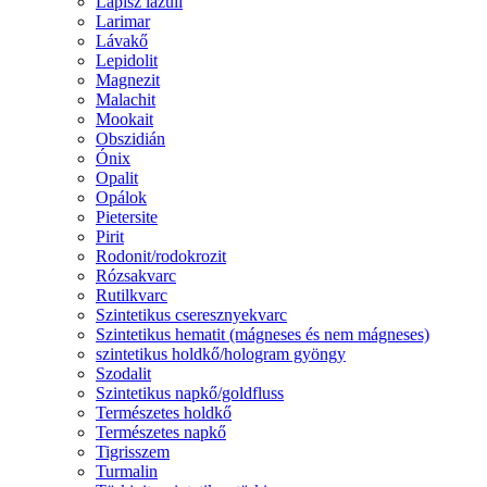
Lápisz lazuli
Larimar
Lávakő
Lepidolit
Magnezit
Malachit
Mookait
Obszidián
Ónix
Opalit
Opálok
Pietersite
Pirit
Rodonit/rodokrozit
Rózsakvarc
Rutilkvarc
Szintetikus cseresznyekvarc
Szintetikus hematit (mágneses és nem mágneses)
szintetikus holdkő/hologram gyöngy
Szodalit
Szintetikus napkő/goldfluss
Természetes holdkő
Természetes napkő
Tigrisszem
Turmalin