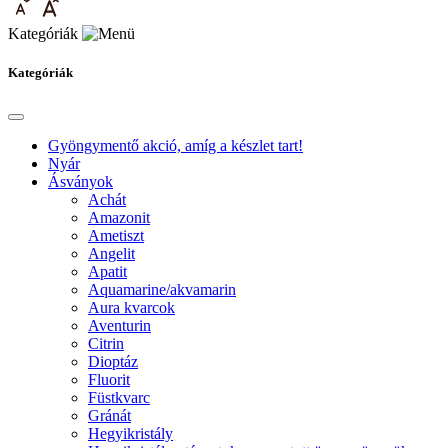
Kategóriák
Kategóriák
Gyöngymentő akció, amíg a készlet tart!
Nyár
Ásványok
Achát
Amazonit
Ametiszt
Angelit
Apatit
Aquamarine/akvamarin
Aura kvarcok
Aventurin
Citrin
Dioptáz
Fluorit
Füstkvarc
Gránát
Hegyikristály