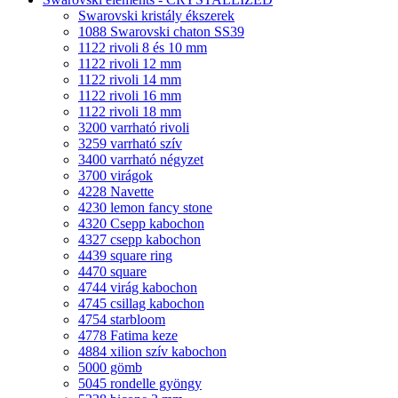
Swarovski kristály ékszerek
1088 Swarovski chaton SS39
1122 rivoli 8 és 10 mm
1122 rivoli 12 mm
1122 rivoli 14 mm
1122 rivoli 16 mm
1122 rivoli 18 mm
3200 varrható rivoli
3259 varrható szív
3400 varrható négyzet
3700 virágok
4228 Navette
4230 lemon fancy stone
4320 Csepp kabochon
4327 csepp kabochon
4439 square ring
4470 square
4744 virág kabochon
4745 csillag kabochon
4754 starbloom
4778 Fatima keze
4884 xilion szív kabochon
5000 gömb
5045 rondelle gyöngy