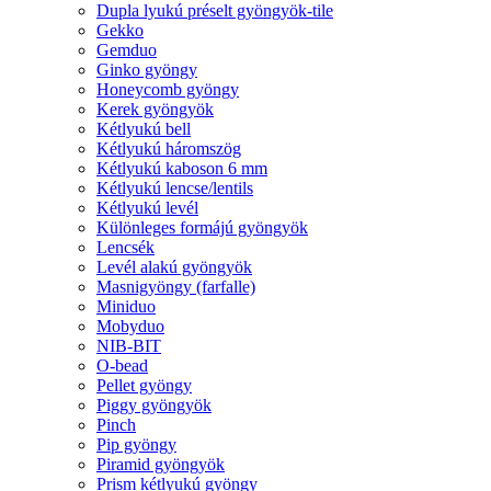
Dupla lyukú préselt gyöngyök-tile
Gekko
Gemduo
Ginko gyöngy
Honeycomb gyöngy
Kerek gyöngyök
Kétlyukú bell
Kétlyukú háromszög
Kétlyukú kaboson 6 mm
Kétlyukú lencse/lentils
Kétlyukú levél
Különleges formájú gyöngyök
Lencsék
Levél alakú gyöngyök
Masnigyöngy (farfalle)
Miniduo
Mobyduo
NIB-BIT
O-bead
Pellet gyöngy
Piggy gyöngyök
Pinch
Pip gyöngy
Piramid gyöngyök
Prism kétlyukú gyöngy