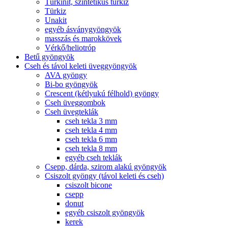
Türkinit, szintetikus türkiz
Türkiz
Unakit
egyéb ásványgyöngyök
masszás és marokkövek
Vérkő/heliotróp
Betű gyöngyök
Cseh és távol keleti üveggyöngyök
AVA gyöngy
Bi-bo gyöngyök
Crescent (kétlyukú félhold) gyöngy
Cseh üveggombok
Cseh üvegteklák
cseh tekla 3 mm
cseh tekla 4 mm
cseh tekla 6 mm
cseh tekla 8 mm
egyéb cseh teklák
Csepp, dárda, szirom alakú gyöngyök
Csiszolt gyöngy (távol keleti és cseh)
csiszolt bicone
csepp
donut
egyéb csiszolt gyöngyök
kerek