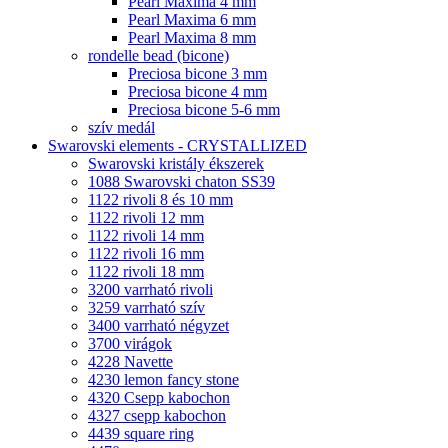
Pearl Maxima 4 mm
Pearl Maxima 6 mm
Pearl Maxima 8 mm
rondelle bead (bicone)
Preciosa bicone 3 mm
Preciosa bicone 4 mm
Preciosa bicone 5-6 mm
szív medál
Swarovski elements - CRYSTALLIZED
Swarovski kristály ékszerek
1088 Swarovski chaton SS39
1122 rivoli 8 és 10 mm
1122 rivoli 12 mm
1122 rivoli 14 mm
1122 rivoli 16 mm
1122 rivoli 18 mm
3200 varrható rivoli
3259 varrható szív
3400 varrható négyzet
3700 virágok
4228 Navette
4230 lemon fancy stone
4320 Csepp kabochon
4327 csepp kabochon
4439 square ring