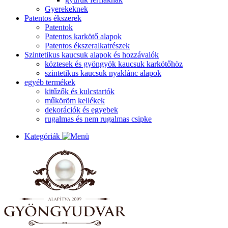
Gyerekeknek
Patentos ékszerek
Patentok
Patentos karkötő alapok
Patentos ékszeralkatrészek
Szintetikus kaucsuk alapok és hozzávalók
köztesek és gyöngyök kaucsuk karkötőhöz
szintetikus kaucsuk nyaklánc alapok
egyéb termékek
kitűzők és kulcstartók
műköröm kellékek
dekorációk és egyebek
rugalmas és nem rugalmas csipke
Kategóriák