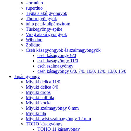
stormduo
superduo
Tégla alakú gyöngyök
Thorn gyöngyök
tulip petal-tulipánszirom
Tüskegyöngy-spike
Virág alakú gyöngyök
Wibeduo
Zoliduo
Cseh kásagyöngyök és szalmagyöngyök
cseh kásagyöngy 9/0
cseh kásagyöngy 11/0
cseh szalmagyöngy
cseh kásagyöngy 6/0, 7/0, 10/0, 12/0, 13/0, 15/0
Japán gyöngy
Miyuki delica 11/0
Miyuki delica 8/0
Miyuki drops
Miyuki half tila
Miyuki kocka
Miyuki szalmagyöngy 6 mm
Miyuki tila
Miyuki twist szalmagyöngy 12 mm
TOHO kásagyöngy
TOHO 11 kásagyöngy