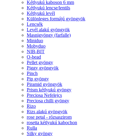
Kétlyukú kaboson 6 mm
Kétlyukú lencse/lentils
Kétlyukú levél
Különleges formájú gyöngyök
Lencsék
Levél alakú gyöngyök
Masnigyöngy (farfalle)
Miniduo
Mobyduo
NIB-BIT
O-bead
Pellet gyöngy
Piggy gyöngyök
Pinch
Pip gyöngy
Piramid gyöngyök
Prism kétlyukú gyöngy
Preciosa Nefelejcs
Preciosa chilli gyöngy
Rizo
Rizs alakú gyöngyök
rose petal - rózsaszirom
rosetta kétlyukú kabochon
Rulla
Silky gyöngy