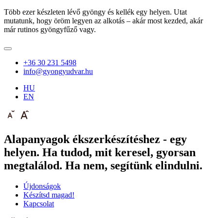
Több ezer készleten lévő gyöngy és kellék egy helyen. Utat
mutatunk, hogy öröm legyen az alkotás – akár most kezded, akár
már rutinos gyöngyfűző vagy.
+36 30 231 5498
info@gyongyudvar.hu
HU
EN
Alapanyagok ékszerkészítéshez - egy
helyen. Ha tudod, mit keresel, gyorsan
megtalálod. Ha nem, segítünk elindulni.
Újdonságok
Készítsd magad!
Kapcsolat