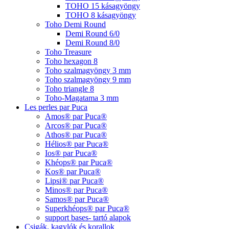
TOHO 15 kásagyöngy
TOHO 8 kásagyöngy
Toho Demi Round
Demi Round 6/0
Demi Round 8/0
Toho Treasure
Toho hexagon 8
Toho szalmagyöngy 3 mm
Toho szalmagyöngy 9 mm
Toho triangle 8
Toho-Magatama 3 mm
Les perles par Puca
Amos® par Puca®
Arcos® par Puca®
Athos® par Puca®
Hélios® par Puca®
Ios® par Puca®
Khéops® par Puca®
Kos® par Puca®
Lipsi® par Puca®
Minos® par Puca®
Samos® par Puca®
Superkhéops® par Puca®
support bases- tartó alapok
Csigák, kagylók és korallok