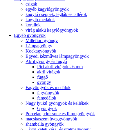
csigák
egyéb kagylógyöngyök
kagyló cseppek, téglák és tallérok
kagyló medálok
korallok
virág alakú kagylógyöngyök
Egyéb gyöngyök
Millefiori gyöngy
Lámpagyöngy
Kockagyöngyök
Egyedi kézműves lámpagyöngyök
Akril gyöngy és függő
Pici akril virágok - 6 mm
akril virágok
függõ
gyöngy
Fagyöngyök és medálok
fagyöngyök
famedálok
Nagy lyukú gyöngyök és kellékek
Gyöngyök
Porcelán, cloissone és fimo gyöngyök
macskaszem üveggyöngyök
shamballa gyöngyök
Távol keleti kása- és szalmagyöngy