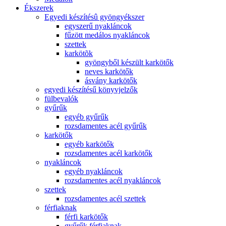
Ékszerek
Egyedi készítésû gyöngyékszer
egyszerű nyakláncok
fűzött medálos nyakláncok
szettek
karkötõk
gyöngyből készült karkötők
neves karkötők
ásvány karkötők
egyedi készítésű könyvjelzők
fülbevalók
gyűrűk
egyéb gyűrűk
rozsdamentes acél gyűrűk
karkötők
egyéb karkötők
rozsdamentes acél karkötők
nyakláncok
egyéb nyakláncok
rozsdamentes acél nyakláncok
szettek
rozsdamentes acél szettek
férfiaknak
férfi karkötők
gyűrűk férfiaknak