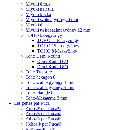
Miyuki drops
Miyuki half tila
Miyuki kocka
Miyuki szalmagyöngy 6 mm
Miyuki tila
Miyuki twist szalmagyöngy 12 mm
TOHO kásagyöngy
TOHO 11 kásagyöngy
TOHO 15 kásagyöngy
TOHO 8 kásagyöngy
Toho Demi Round
Demi Round 6/0
Demi Round 8/0
Toho Treasure
Toho hexagon 8
Toho szalmagyöngy 3 mm
Toho szalmagyöngy 9 mm
Toho triangle 8
Toho-Magatama 3 mm
Les perles par Puca
Amos® par Puca®
Arcos® par Puca®
Athos® par Puca®
Hélios® par Puca®
Ios® par Puca®