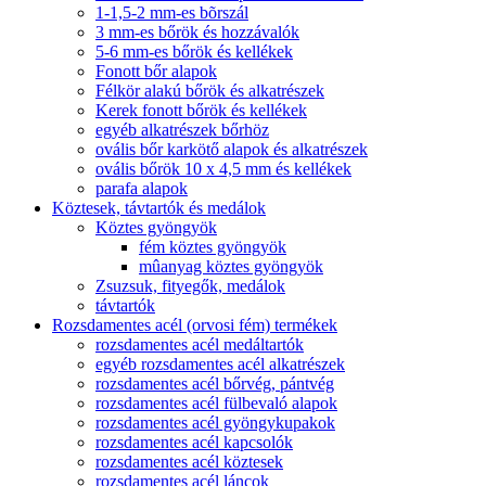
1-1,5-2 mm-es bõrszál
3 mm-es bőrök és hozzávalók
5-6 mm-es bőrök és kellékek
Fonott bőr alapok
Félkör alakú bőrök és alkatrészek
Kerek fonott bőrök és kellékek
egyéb alkatrészek bőrhöz
ovális bőr karkötő alapok és alkatrészek
ovális bőrök 10 x 4,5 mm és kellékek
parafa alapok
Köztesek, távtartók és medálok
Köztes gyöngyök
fém köztes gyöngyök
mûanyag köztes gyöngyök
Zsuzsuk, fityegők, medálok
távtartók
Rozsdamentes acél (orvosi fém) termékek
rozsdamentes acél medáltartók
egyéb rozsdamentes acél alkatrészek
rozsdamentes acél bőrvég, pántvég
rozsdamentes acél fülbevaló alapok
rozsdamentes acél gyöngykupakok
rozsdamentes acél kapcsolók
rozsdamentes acél köztesek
rozsdamentes acél láncok