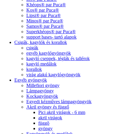
Khéops® par Puca®
Kos® par Puca®
Lipsi® par Puca®
Minos® par Puca®
Samos® par Puca®
Superkhéops® par Puca®
support bases- tartó alapok
Csigák, kagylók és korallok
csigák
egyéb kagylógyöngyök
kagyló cseppek, téglák és tallérok
kagyló medálok
korallok
virág alakú kagylógyöngyök
Egyéb gyöngyök
Millefiori gyöngy
Lámpagyöngy
Kockagyöngyök
Egyedi kézműves lámpagyöngyök
Akril gyöngy és függő
Pici akril virágok - 6 mm
akril virágok
függõ
gyöngy
Fagyöngyök és medálok