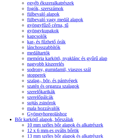
egyéb ékszeralkatrészek
fogók, szerszámok
fülbevaló alapok
fülbevaló vagy medál alapok
gyöngyfűző cérna, tű
gyöngykupakok
kapcsolók
kar- és fűzhető órák
lánchosszabbítók
medáltartók
memória karkötõ, nyaklánc és gyűrű alap
nagyobb kiszerelés
sodrony, gumidamil, viaszos szál
stopperek
szalag-, bõr- és pántvégek
szatén és organza szalagok
szerelőkarikák
szerelőpálcák
sujtás zsinórok
mala hozzávalók
Gyöngyhorgoláshoz
Bőr karkötő alapok, bőrszálak
10 mm széles bőr alapok és alkatrészek
12 x 6 mm-es ovális bőrök
13 mm széles bőr alapok és alkatrészek