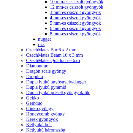
10 mm-es csiszolt gyöngyök
12 mm-es csiszolt gyöngyök
3 mm-es csiszolt gyöngyök
4 mm-es csiszolt gyöngyök
5 mm-es csiszolt gyöngyök
6 mm-es csiszolt gyöngyök
8 mm-es csiszolt gyöngyök
nugget
rizs
CzechMates Bar 6 x 2 mm
CzechMates Beam 10 x 3 mm
CzechMates QuadraTile 6x6
Diamonduo
Dragon scale gyöngy
Dropduo
Dupla lyukú anyósnyelv/dagger
Dupla lyukú pyramid
Dupla lyukú préselt gyöngyök-tile
Gekko
Gemduo
Ginko gyöngy
Honeycomb gyöngy
Kerek gyöngyök
Kétlyukú bell
Kétlyukú háromszög