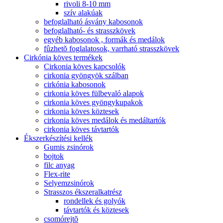
rivoli 8-10 mm
szív alakúak
befoglalható ásvány kabosonok
befoglalható- és strasszkövek
egyéb kabosonok , formák és medálok
fûzhetõ foglalatosok, varrható strasszkövek
Cirkónia köves termékek
Cirkonia köves kapcsolók
cirkonia gyöngyök szálban
cirkónia kabosonok
cirkonia köves fülbevaló alapok
cirkonia köves gyöngykupakok
cirkonia köves köztesek
cirkonia köves medálok és medáltartók
cirkonia köves távtartók
Ékszerkészítési kellék
Gumis zsinórok
bojtok
filc anyag
Flex-rite
Selyemzsinórok
Strasszos ékszeralkatrész
rondellek és golyók
távtartók és köztesek
csomórejtõ