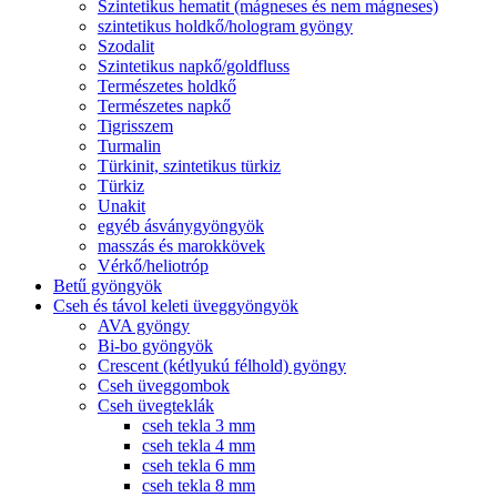
Szintetikus hematit (mágneses és nem mágneses)
szintetikus holdkő/hologram gyöngy
Szodalit
Szintetikus napkő/goldfluss
Természetes holdkő
Természetes napkő
Tigrisszem
Turmalin
Türkinit, szintetikus türkiz
Türkiz
Unakit
egyéb ásványgyöngyök
masszás és marokkövek
Vérkő/heliotróp
Betű gyöngyök
Cseh és távol keleti üveggyöngyök
AVA gyöngy
Bi-bo gyöngyök
Crescent (kétlyukú félhold) gyöngy
Cseh üveggombok
Cseh üvegteklák
cseh tekla 3 mm
cseh tekla 4 mm
cseh tekla 6 mm
cseh tekla 8 mm