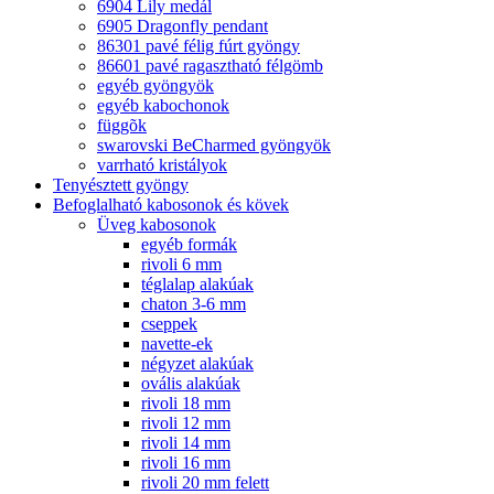
6904 Lily medál
6905 Dragonfly pendant
86301 pavé félig fúrt gyöngy
86601 pavé ragasztható félgömb
egyéb gyöngyök
egyéb kabochonok
függõk
swarovski BeCharmed gyöngyök
varrható kristályok
Tenyésztett gyöngy
Befoglalható kabosonok és kövek
Üveg kabosonok
egyéb formák
rivoli 6 mm
téglalap alakúak
chaton 3-6 mm
cseppek
navette-ek
négyzet alakúak
ovális alakúak
rivoli 18 mm
rivoli 12 mm
rivoli 14 mm
rivoli 16 mm
rivoli 20 mm felett