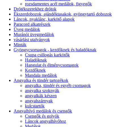
rozsdamentes acél medálok, figyegők
Drótékszerekhez drótok
Ékszerdobozok, ajándéktasakok, gyöngytartó dobozok
Láncok, nyaklánc, karkötő alapok
Paracord alkatrészek
Üveg medálok
Muránói üvegmedálok
vásárlási utalványok
Minták
Gyöngycsomagok - kezdőknek és haladóknak
Csupa csillogás karkötők
Haladóknak
Hangulat és élménycsomagok
Kezdőknek
Mandala medálok
Angyalka és tündér tartozékok
angyalka, tündér és egyéb csomagok
angyalka szoknyák
angyalkák készen
angyalszárnyak
kulcstartók
Angyalhívó medálok és csengők
Csengők és golyók
Láncok angyalhívóhoz
Medálok