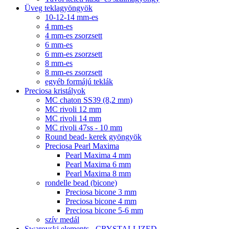
Üveg teklagyöngyök
10-12-14 mm-es
4 mm-es
4 mm-es zsorzsett
6 mm-es
6 mm-es zsorzsett
8 mm-es
8 mm-es zsorzsett
egyéb formájú teklák
Preciosa kristályok
MC chaton SS39 (8,2 mm)
MC rivoli 12 mm
MC rivoli 14 mm
MC rivoli 47ss - 10 mm
Round bead- kerek gyöngyök
Preciosa Pearl Maxima
Pearl Maxima 4 mm
Pearl Maxima 6 mm
Pearl Maxima 8 mm
rondelle bead (bicone)
Preciosa bicone 3 mm
Preciosa bicone 4 mm
Preciosa bicone 5-6 mm
szív medál
Swarovski elements - CRYSTALLIZED