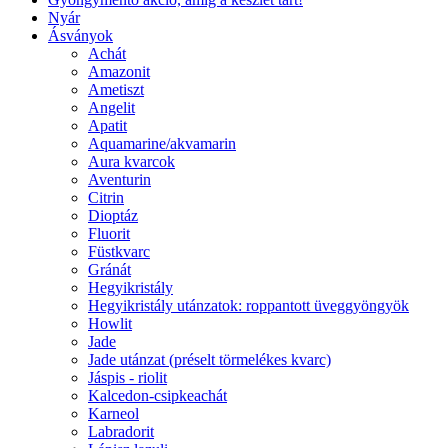
Nyár
Ásványok
Achát
Amazonit
Ametiszt
Angelit
Apatit
Aquamarine/akvamarin
Aura kvarcok
Aventurin
Citrin
Dioptáz
Fluorit
Füstkvarc
Gránát
Hegyikristály
Hegyikristály utánzatok: roppantott üveggyöngyök
Howlit
Jade
Jade utánzat (préselt törmelékes kvarc)
Jáspis - riolit
Kalcedon-csipkeachát
Karneol
Labradorit