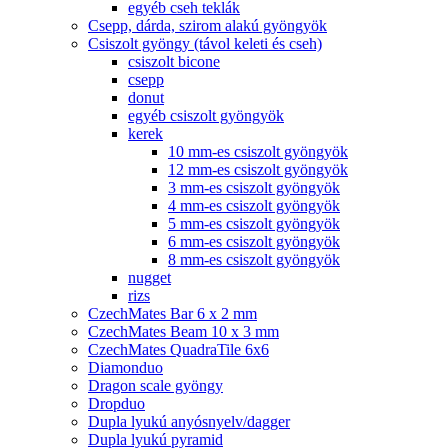
egyéb cseh teklák
Csepp, dárda, szirom alakú gyöngyök
Csiszolt gyöngy (távol keleti és cseh)
csiszolt bicone
csepp
donut
egyéb csiszolt gyöngyök
kerek
10 mm-es csiszolt gyöngyök
12 mm-es csiszolt gyöngyök
3 mm-es csiszolt gyöngyök
4 mm-es csiszolt gyöngyök
5 mm-es csiszolt gyöngyök
6 mm-es csiszolt gyöngyök
8 mm-es csiszolt gyöngyök
nugget
rizs
CzechMates Bar 6 x 2 mm
CzechMates Beam 10 x 3 mm
CzechMates QuadraTile 6x6
Diamonduo
Dragon scale gyöngy
Dropduo
Dupla lyukú anyósnyelv/dagger
Dupla lyukú pyramid