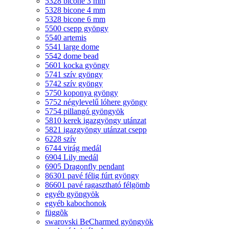
5328 bicone 3 mm
5328 bicone 4 mm
5328 bicone 6 mm
5500 csepp gyöngy
5540 artemis
5541 large dome
5542 dome bead
5601 kocka gyöngy
5741 szív gyöngy
5742 szív gyöngy
5750 koponya gyöngy
5752 négylevelű lóhere gyöngy
5754 pillangó gyöngyök
5810 kerek igazgyöngy utánzat
5821 igazgyöngy utánzat csepp
6228 szív
6744 virág medál
6904 Lily medál
6905 Dragonfly pendant
86301 pavé félig fúrt gyöngy
86601 pavé ragasztható félgömb
egyéb gyöngyök
egyéb kabochonok
függõk
swarovski BeCharmed gyöngyök