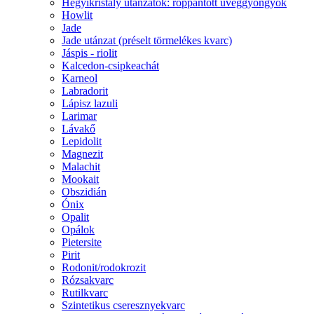
Hegyikristály utánzatok: roppantott üveggyöngyök
Howlit
Jade
Jade utánzat (préselt törmelékes kvarc)
Jáspis - riolit
Kalcedon-csipkeachát
Karneol
Labradorit
Lápisz lazuli
Larimar
Lávakő
Lepidolit
Magnezit
Malachit
Mookait
Obszidián
Ónix
Opalit
Opálok
Pietersite
Pirit
Rodonit/rodokrozit
Rózsakvarc
Rutilkvarc
Szintetikus cseresznyekvarc