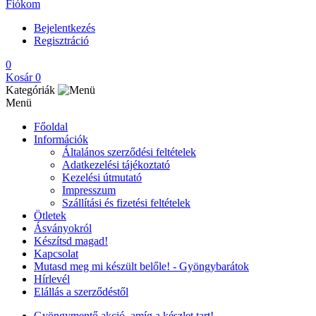
Fiókom
Bejelentkezés
Regisztráció
0
Kosár
0
Kategóriák
Menü
Főoldal
Információk
Általános szerződési feltételek
Adatkezelési tájékoztató
Kezelési útmutató
Impresszum
Szállítási és fizetési feltételek
Ötletek
Ásványokról
Készítsd magad!
Kapcsolat
Mutasd meg mi készült belőle! - Gyöngybarátok
Hírlevél
Elállás a szerződéstől
Gyöngymentő akció, amíg a készlet tart!