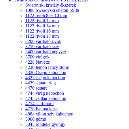
Swarovski kristály ékszerek
1088 Swarovski chaton SS39
1122 rivoli 8 és 10 mm
1122 rivoli 12 mm
1122 rivoli 14 mm
1122 rivoli 16 mm
1122 rivoli 18 mm
3200 varrható rivoli
3259 varrható szív
3400 varrható négyzet
3700 virágok
4228 Navette
4230 lemon fancy stone
4320 Csepp kabochon
4327 csepp kabochon
4439 square ring
4470 square
4744 virág kabochon
4745 csillag kabochon
4754 starbloom
4778 Fatima keze
4884 xilion szív kabochon
5000 gömb
5045 rondelle gyöngy