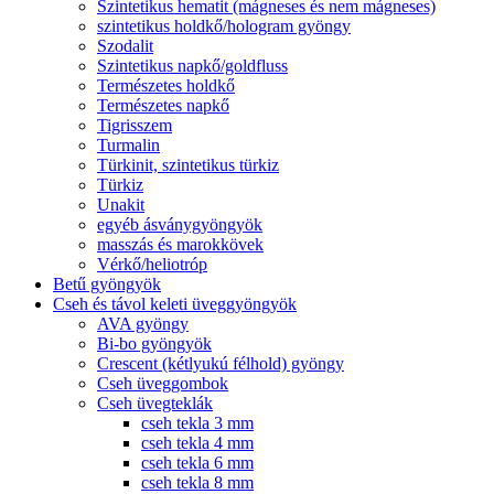
Szintetikus hematit (mágneses és nem mágneses)
szintetikus holdkő/hologram gyöngy
Szodalit
Szintetikus napkő/goldfluss
Természetes holdkő
Természetes napkő
Tigrisszem
Turmalin
Türkinit, szintetikus türkiz
Türkiz
Unakit
egyéb ásványgyöngyök
masszás és marokkövek
Vérkő/heliotróp
Betű gyöngyök
Cseh és távol keleti üveggyöngyök
AVA gyöngy
Bi-bo gyöngyök
Crescent (kétlyukú félhold) gyöngy
Cseh üveggombok
Cseh üvegteklák
cseh tekla 3 mm
cseh tekla 4 mm
cseh tekla 6 mm
cseh tekla 8 mm