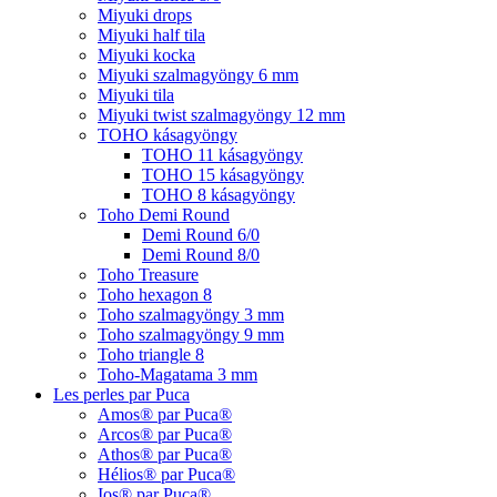
Miyuki drops
Miyuki half tila
Miyuki kocka
Miyuki szalmagyöngy 6 mm
Miyuki tila
Miyuki twist szalmagyöngy 12 mm
TOHO kásagyöngy
TOHO 11 kásagyöngy
TOHO 15 kásagyöngy
TOHO 8 kásagyöngy
Toho Demi Round
Demi Round 6/0
Demi Round 8/0
Toho Treasure
Toho hexagon 8
Toho szalmagyöngy 3 mm
Toho szalmagyöngy 9 mm
Toho triangle 8
Toho-Magatama 3 mm
Les perles par Puca
Amos® par Puca®
Arcos® par Puca®
Athos® par Puca®
Hélios® par Puca®
Ios® par Puca®