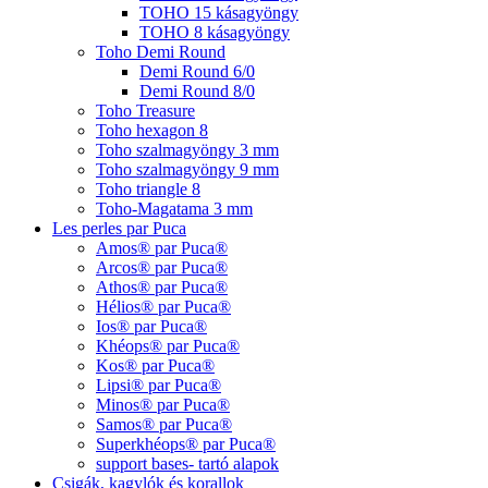
TOHO 15 kásagyöngy
TOHO 8 kásagyöngy
Toho Demi Round
Demi Round 6/0
Demi Round 8/0
Toho Treasure
Toho hexagon 8
Toho szalmagyöngy 3 mm
Toho szalmagyöngy 9 mm
Toho triangle 8
Toho-Magatama 3 mm
Les perles par Puca
Amos® par Puca®
Arcos® par Puca®
Athos® par Puca®
Hélios® par Puca®
Ios® par Puca®
Khéops® par Puca®
Kos® par Puca®
Lipsi® par Puca®
Minos® par Puca®
Samos® par Puca®
Superkhéops® par Puca®
support bases- tartó alapok
Csigák, kagylók és korallok