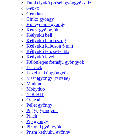
Dupla lyukú préselt gyöngyök-tile
Gekko
Gemduo
Ginko gyöngy
Honeycomb gyöngy
Kerek gyöngyök
Kétlyukú bell
Kétlyukú háromszög
Kétlyukú kaboson 6 mm
Kétlyukú lencse/lentils
Kétlyukú levél
Különleges formájú gyöngyök
Lencsék
Levél alakú gyöngyök
Masnigyöngy (farfalle)
Miniduo
Mobyduo
NIB-BIT
O-bead
Pellet gyöngy
Piggy gyöngyök
Pinch
Pip gyöngy
Piramid gyöngyök
Prism kétlyukú gyöngy