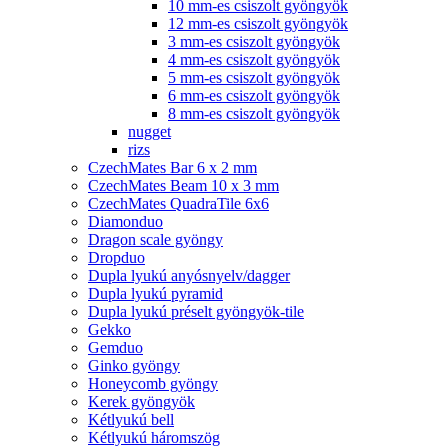
10 mm-es csiszolt gyöngyök
12 mm-es csiszolt gyöngyök
3 mm-es csiszolt gyöngyök
4 mm-es csiszolt gyöngyök
5 mm-es csiszolt gyöngyök
6 mm-es csiszolt gyöngyök
8 mm-es csiszolt gyöngyök
nugget
rizs
CzechMates Bar 6 x 2 mm
CzechMates Beam 10 x 3 mm
CzechMates QuadraTile 6x6
Diamonduo
Dragon scale gyöngy
Dropduo
Dupla lyukú anyósnyelv/dagger
Dupla lyukú pyramid
Dupla lyukú préselt gyöngyök-tile
Gekko
Gemduo
Ginko gyöngy
Honeycomb gyöngy
Kerek gyöngyök
Kétlyukú bell
Kétlyukú háromszög