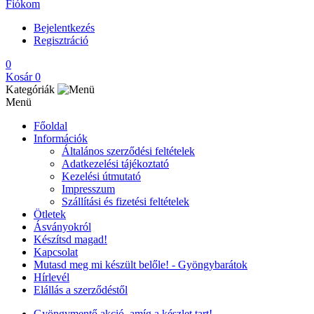
Fiókom
Bejelentkezés
Regisztráció
0
Kosár
0
Kategóriák
Menü
Főoldal
Információk
Általános szerződési feltételek
Adatkezelési tájékoztató
Kezelési útmutató
Impresszum
Szállítási és fizetési feltételek
Ötletek
Ásványokról
Készítsd magad!
Kapcsolat
Mutasd meg mi készült belőle! - Gyöngybarátok
Hírlevél
Elállás a szerződéstől
Gyöngymentő akció, amíg a készlet tart!