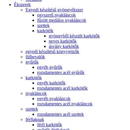
Ékszerek
Egyedi készítésû gyöngyékszer
egyszerű nyakláncok
fűzött medálos nyakláncok
szettek
karkötõk
gyöngyből készült karkötők
neves karkötők
ásvány karkötők
egyedi készítésű könyvjelzők
fülbevalók
gyűrűk
egyéb gyűrűk
rozsdamentes acél gyűrűk
karkötők
egyéb karkötők
rozsdamentes acél karkötők
nyakláncok
egyéb nyakláncok
rozsdamentes acél nyakláncok
szettek
rozsdamentes acél szettek
férfiaknak
férfi karkötők
gyűrűk férfiaknak