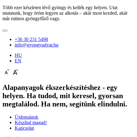
Több ezer készleten lévő gyöngy és kellék egy helyen. Utat
mutatunk, hogy öröm legyen az alkotás – akár most kezded, akár
már rutinos gyöngyfűző vagy.
+36 30 231 5498
info@gyongyudvar.hu
HU
EN
Alapanyagok ékszerkészítéshez - egy
helyen. Ha tudod, mit keresel, gyorsan
megtalálod. Ha nem, segítünk elindulni.
Újdonságok
Készítsd magad!
Kapcsolat