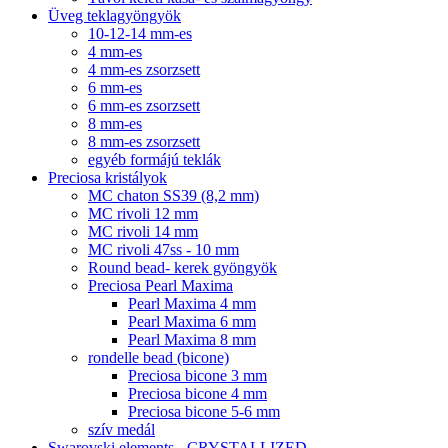
Üveg teklagyöngyök
10-12-14 mm-es
4 mm-es
4 mm-es zsorzsett
6 mm-es
6 mm-es zsorzsett
8 mm-es
8 mm-es zsorzsett
egyéb formájú teklák
Preciosa kristályok
MC chaton SS39 (8,2 mm)
MC rivoli 12 mm
MC rivoli 14 mm
MC rivoli 47ss - 10 mm
Round bead- kerek gyöngyök
Preciosa Pearl Maxima
Pearl Maxima 4 mm
Pearl Maxima 6 mm
Pearl Maxima 8 mm
rondelle bead (bicone)
Preciosa bicone 3 mm
Preciosa bicone 4 mm
Preciosa bicone 5-6 mm
szív medál
Swarovski elements - CRYSTALLIZED