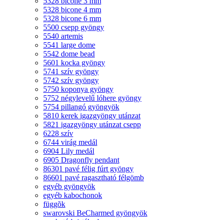
5328 bicone 3 mm
5328 bicone 4 mm
5328 bicone 6 mm
5500 csepp gyöngy
5540 artemis
5541 large dome
5542 dome bead
5601 kocka gyöngy
5741 szív gyöngy
5742 szív gyöngy
5750 koponya gyöngy
5752 négylevelű lóhere gyöngy
5754 pillangó gyöngyök
5810 kerek igazgyöngy utánzat
5821 igazgyöngy utánzat csepp
6228 szív
6744 virág medál
6904 Lily medál
6905 Dragonfly pendant
86301 pavé félig fúrt gyöngy
86601 pavé ragasztható félgömb
egyéb gyöngyök
egyéb kabochonok
függõk
swarovski BeCharmed gyöngyök