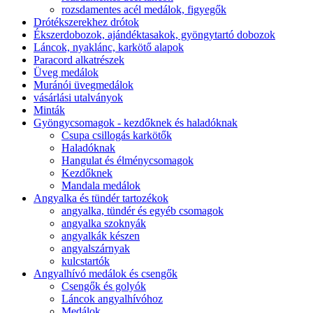
rozsdamentes acél medálok, figyegők
Drótékszerekhez drótok
Ékszerdobozok, ajándéktasakok, gyöngytartó dobozok
Láncok, nyaklánc, karkötő alapok
Paracord alkatrészek
Üveg medálok
Muránói üvegmedálok
vásárlási utalványok
Minták
Gyöngycsomagok - kezdőknek és haladóknak
Csupa csillogás karkötők
Haladóknak
Hangulat és élménycsomagok
Kezdőknek
Mandala medálok
Angyalka és tündér tartozékok
angyalka, tündér és egyéb csomagok
angyalka szoknyák
angyalkák készen
angyalszárnyak
kulcstartók
Angyalhívó medálok és csengők
Csengők és golyók
Láncok angyalhívóhoz
Medálok