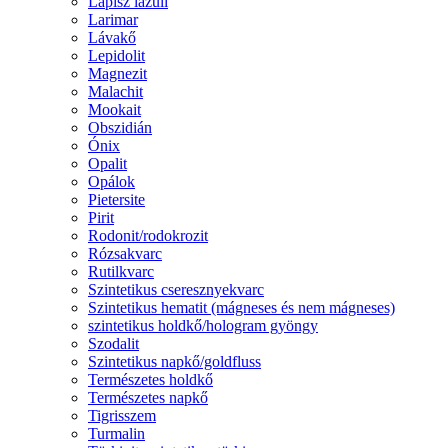
Lápisz lazuli
Larimar
Lávakő
Lepidolit
Magnezit
Malachit
Mookait
Obszidián
Ónix
Opalit
Opálok
Pietersite
Pirit
Rodonit/rodokrozit
Rózsakvarc
Rutilkvarc
Szintetikus cseresznyekvarc
Szintetikus hematit (mágneses és nem mágneses)
szintetikus holdkő/hologram gyöngy
Szodalit
Szintetikus napkő/goldfluss
Természetes holdkő
Természetes napkő
Tigrisszem
Turmalin