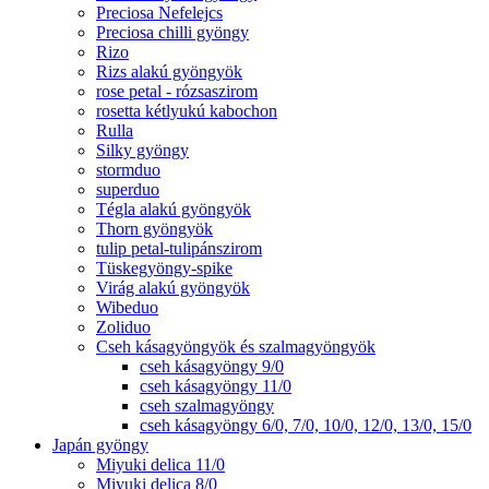
Preciosa Nefelejcs
Preciosa chilli gyöngy
Rizo
Rizs alakú gyöngyök
rose petal - rózsaszirom
rosetta kétlyukú kabochon
Rulla
Silky gyöngy
stormduo
superduo
Tégla alakú gyöngyök
Thorn gyöngyök
tulip petal-tulipánszirom
Tüskegyöngy-spike
Virág alakú gyöngyök
Wibeduo
Zoliduo
Cseh kásagyöngyök és szalmagyöngyök
cseh kásagyöngy 9/0
cseh kásagyöngy 11/0
cseh szalmagyöngy
cseh kásagyöngy 6/0, 7/0, 10/0, 12/0, 13/0, 15/0
Japán gyöngy
Miyuki delica 11/0
Miyuki delica 8/0