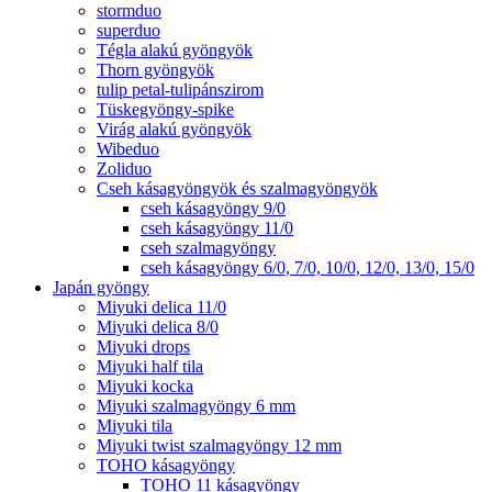
stormduo
superduo
Tégla alakú gyöngyök
Thorn gyöngyök
tulip petal-tulipánszirom
Tüskegyöngy-spike
Virág alakú gyöngyök
Wibeduo
Zoliduo
Cseh kásagyöngyök és szalmagyöngyök
cseh kásagyöngy 9/0
cseh kásagyöngy 11/0
cseh szalmagyöngy
cseh kásagyöngy 6/0, 7/0, 10/0, 12/0, 13/0, 15/0
Japán gyöngy
Miyuki delica 11/0
Miyuki delica 8/0
Miyuki drops
Miyuki half tila
Miyuki kocka
Miyuki szalmagyöngy 6 mm
Miyuki tila
Miyuki twist szalmagyöngy 12 mm
TOHO kásagyöngy
TOHO 11 kásagyöngy