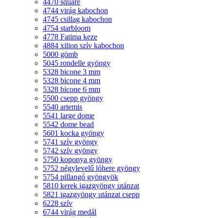
4470 square
4744 virág kabochon
4745 csillag kabochon
4754 starbloom
4778 Fatima keze
4884 xilion szív kabochon
5000 gömb
5045 rondelle gyöngy
5328 bicone 3 mm
5328 bicone 4 mm
5328 bicone 6 mm
5500 csepp gyöngy
5540 artemis
5541 large dome
5542 dome bead
5601 kocka gyöngy
5741 szív gyöngy
5742 szív gyöngy
5750 koponya gyöngy
5752 négylevelű lóhere gyöngy
5754 pillangó gyöngyök
5810 kerek igazgyöngy utánzat
5821 igazgyöngy utánzat csepp
6228 szív
6744 virág medál