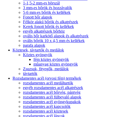
1-1,5-2 mm-es bõrszál
3 mm-es bőrök és hozzávalók
5-6 mm-es bőrök és kellékek
Fonott bőr alapok
Félkör alakú bőrök és alkatrészek
Kerek fonott bőrök és kellékek
egyéb alkatrészek bőrhöz
ovális bőr karkötő alapok és alkatrészek
ovális bőrök 10 x 4,5 mm és kellékek
parafa alapok
Köztesek, távtartók és medálok
Köztes gyöngyök
fém köztes gyöngyök
mûanyag köztes gyöngyök
Zsuzsuk, fityegők, medálok
távtartók
Rozsdamentes acél (orvosi fém) termékek
rozsdamentes acél medáltartók
egyéb rozsdamentes acél alkatrészek
rozsdamentes acél bőrvég, pántvég
rozsdamentes acél fülbevaló alapok
rozsdamentes acél gyöngykupakok
rozsdamentes acél kapcsolók
rozsdamentes acél köztesek
rozsdamentes acél láncok