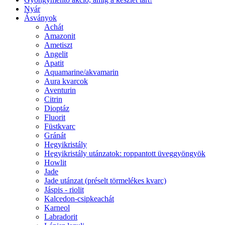
Nyár
Ásványok
Achát
Amazonit
Ametiszt
Angelit
Apatit
Aquamarine/akvamarin
Aura kvarcok
Aventurin
Citrin
Dioptáz
Fluorit
Füstkvarc
Gránát
Hegyikristály
Hegyikristály utánzatok: roppantott üveggyöngyök
Howlit
Jade
Jade utánzat (préselt törmelékes kvarc)
Jáspis - riolit
Kalcedon-csipkeachát
Karneol
Labradorit