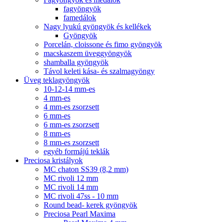
fagyöngyök
famedálok
Nagy lyukú gyöngyök és kellékek
Gyöngyök
Porcelán, cloissone és fimo gyöngyök
macskaszem üveggyöngyök
shamballa gyöngyök
Távol keleti kása- és szalmagyöngy
Üveg teklagyöngyök
10-12-14 mm-es
4 mm-es
4 mm-es zsorzsett
6 mm-es
6 mm-es zsorzsett
8 mm-es
8 mm-es zsorzsett
egyéb formájú teklák
Preciosa kristályok
MC chaton SS39 (8,2 mm)
MC rivoli 12 mm
MC rivoli 14 mm
MC rivoli 47ss - 10 mm
Round bead- kerek gyöngyök
Preciosa Pearl Maxima