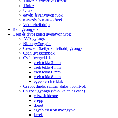
Türkinit, szintetikus türkiz
Türkiz
Unakit
egyéb ásványgyöngyök
masszás és marokkövek
Vérkő/heliotróp
Betű gyöngyök
Cseh és távol keleti üveggyöngyök
AVA gyöngy
Bi-bo gyöngyök
Crescent (kétlyukú félhold) gyöngy
Cseh üveggombok
Cseh üvegteklák
cseh tekla 3 mm
cseh tekla 4 mm
cseh tekla 6 mm
cseh tekla 8 mm
egyéb cseh teklák
Csepp, dárda, szirom alakú gyöngyök
Csiszolt gyöngy (távol keleti és cseh)
csiszolt bicone
csepp
donut
egyéb csiszolt gyöngyök
kerek