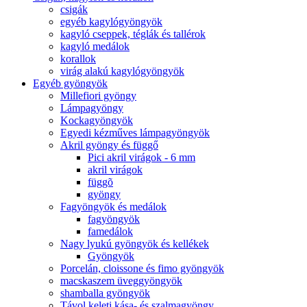
csigák
egyéb kagylógyöngyök
kagyló cseppek, téglák és tallérok
kagyló medálok
korallok
virág alakú kagylógyöngyök
Egyéb gyöngyök
Millefiori gyöngy
Lámpagyöngy
Kockagyöngyök
Egyedi kézműves lámpagyöngyök
Akril gyöngy és függő
Pici akril virágok - 6 mm
akril virágok
függõ
gyöngy
Fagyöngyök és medálok
fagyöngyök
famedálok
Nagy lyukú gyöngyök és kellékek
Gyöngyök
Porcelán, cloissone és fimo gyöngyök
macskaszem üveggyöngyök
shamballa gyöngyök
Távol keleti kása- és szalmagyöngy