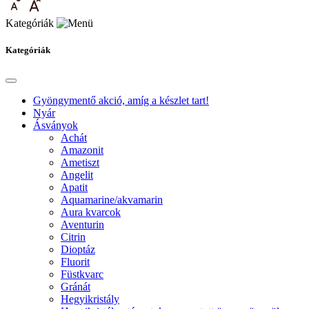
Kategóriák
Kategóriák
Gyöngymentő akció, amíg a készlet tart!
Nyár
Ásványok
Achát
Amazonit
Ametiszt
Angelit
Apatit
Aquamarine/akvamarin
Aura kvarcok
Aventurin
Citrin
Dioptáz
Fluorit
Füstkvarc
Gránát
Hegyikristály