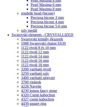
Pearl Maxima 4 mm
Pearl Maxima 6 mm
Pearl Maxima 8 mm
rondelle bead (bicone)
Preciosa bicone 3 mm
Preciosa bicone 4 mm
Preciosa bicone 5-6 mm
szív medál
Swarovski elements - CRYSTALLIZED
Swarovski kristály ékszerek
1088 Swarovski chaton SS39
1122 rivoli 8 és 10 mm
1122 rivoli 12 mm
1122 rivoli 14 mm
1122 rivoli 16 mm
1122 rivoli 18 mm
3200 varrható rivoli
3259 varrható szív
3400 varrható négyzet
3700 virágok
4228 Navette
4230 lemon fancy stone
4320 Csepp kabochon
4327 csepp kabochon
4439 square ring