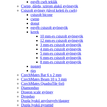
egyéb cseh teklák
Csepp, dárda, szirom alakú gyöngyök
Csiszolt gyöngy (távol keleti és cseh)
csiszolt bicone
csepp
donut
egyéb csiszolt gyöngyök
kerek
10 mm-es csiszolt gyöngyök
12 mm-es csiszolt gyöngyök
3 mm-es csiszolt gyöngyök
4 mm-es csiszolt gyöngyök
5 mm-es csiszolt gyöngyök
6 mm-es csiszolt gyöngyök
8 mm-es csiszolt gyöngyök
nugget
rizs
CzechMates Bar 6 x 2 mm
CzechMates Beam 10 x 3 mm
CzechMates QuadraTile 6x6
Diamonduo
Dragon scale gyöngy
Dropduo
Dupla lyukú anyósnyelv/dagger
Dupla lyukú pyramid