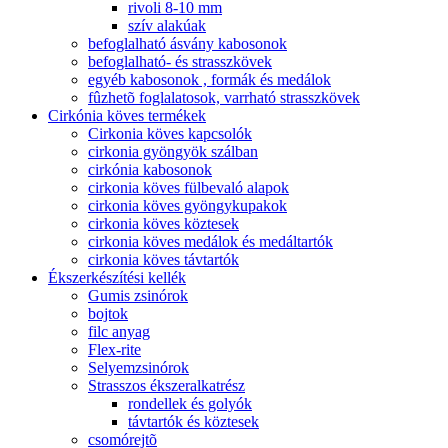
rivoli 8-10 mm
szív alakúak
befoglalható ásvány kabosonok
befoglalható- és strasszkövek
egyéb kabosonok , formák és medálok
fûzhetõ foglalatosok, varrható strasszkövek
Cirkónia köves termékek
Cirkonia köves kapcsolók
cirkonia gyöngyök szálban
cirkónia kabosonok
cirkonia köves fülbevaló alapok
cirkonia köves gyöngykupakok
cirkonia köves köztesek
cirkonia köves medálok és medáltartók
cirkonia köves távtartók
Ékszerkészítési kellék
Gumis zsinórok
bojtok
filc anyag
Flex-rite
Selyemzsinórok
Strasszos ékszeralkatrész
rondellek és golyók
távtartók és köztesek
csomórejtõ