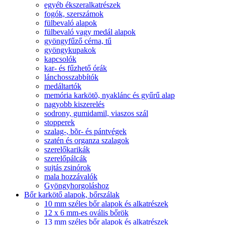
egyéb ékszeralkatrészek
fogók, szerszámok
fülbevaló alapok
fülbevaló vagy medál alapok
gyöngyfűző cérna, tű
gyöngykupakok
kapcsolók
kar- és fűzhető órák
lánchosszabbítók
medáltartók
memória karkötõ, nyaklánc és gyűrű alap
nagyobb kiszerelés
sodrony, gumidamil, viaszos szál
stopperek
szalag-, bõr- és pántvégek
szatén és organza szalagok
szerelőkarikák
szerelőpálcák
sujtás zsinórok
mala hozzávalók
Gyöngyhorgoláshoz
Bőr karkötő alapok, bőrszálak
10 mm széles bőr alapok és alkatrészek
12 x 6 mm-es ovális bőrök
13 mm széles bőr alapok és alkatrészek