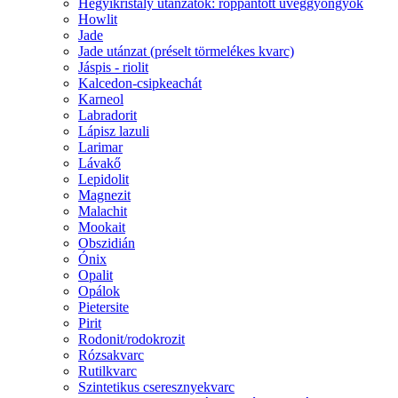
Hegyikristály utánzatok: roppantott üveggyöngyök
Howlit
Jade
Jade utánzat (préselt törmelékes kvarc)
Jáspis - riolit
Kalcedon-csipkeachát
Karneol
Labradorit
Lápisz lazuli
Larimar
Lávakő
Lepidolit
Magnezit
Malachit
Mookait
Obszidián
Ónix
Opalit
Opálok
Pietersite
Pirit
Rodonit/rodokrozit
Rózsakvarc
Rutilkvarc
Szintetikus cseresznyekvarc