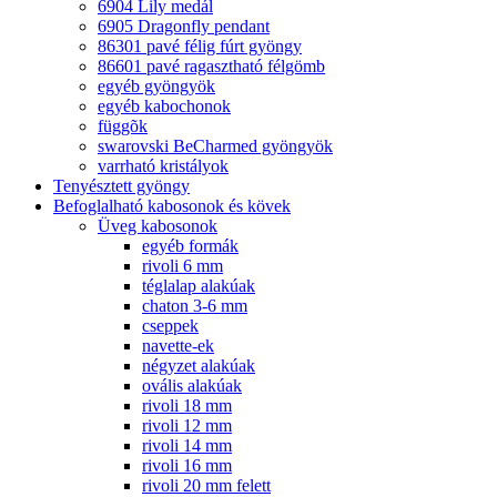
6904 Lily medál
6905 Dragonfly pendant
86301 pavé félig fúrt gyöngy
86601 pavé ragasztható félgömb
egyéb gyöngyök
egyéb kabochonok
függõk
swarovski BeCharmed gyöngyök
varrható kristályok
Tenyésztett gyöngy
Befoglalható kabosonok és kövek
Üveg kabosonok
egyéb formák
rivoli 6 mm
téglalap alakúak
chaton 3-6 mm
cseppek
navette-ek
négyzet alakúak
ovális alakúak
rivoli 18 mm
rivoli 12 mm
rivoli 14 mm
rivoli 16 mm
rivoli 20 mm felett