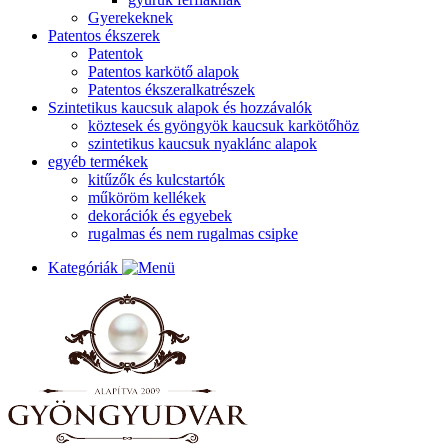
Gyerekeknek
Patentos ékszerek
Patentok
Patentos karkötő alapok
Patentos ékszeralkatrészek
Szintetikus kaucsuk alapok és hozzávalók
köztesek és gyöngyök kaucsuk karkötőhöz
szintetikus kaucsuk nyaklánc alapok
egyéb termékek
kitűzők és kulcstartók
műköröm kellékek
dekorációk és egyebek
rugalmas és nem rugalmas csipke
Kategóriák