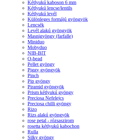
Kétlyukú kaboson 6 mm
Kétlyukú lencse/lentils
Kétlyukú levél
Különleges formájú gyöngyök
Lencsék
Levél alakú gyöngyök
Masnigyöngy (farfalle)
Miniduo
Mobyduo
NIB-BIT
O-bead
Pellet gyöngy
Piggy gyöngyök
Pinch
Pip gyöngy
Piramid gyöngyök
Prism kétlyukú gyöngy
Preciosa Nefelejcs
Preciosa chilli gyöngy
Rizo
Rizs alakú gyöngyök
rose petal - rózsaszirom
rosetta kétlyukú kabochon
Rulla
Silky gyöngy