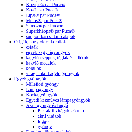
Khéops® par Puca®
Kos® par Puca®
Lipsi® par Puca®
Minos® par Puca®
Samos® par Puca®
Superkhéops® par Puca®
support bases- tartó alapok
Csigák, kagylók és korallok
csigák
egyéb kagylógyöngyök
kagyló cseppek, téglák és tallérok
kagyló medálok
korallok
virág alakú kagylógyöngyök
Egyéb gyöngyök
Millefiori gyöngy
Lámpagyöngy
Kockagyöngyök
Egyedi kézműves lámpagyöngyök
Akril gyöngy és függő
Pici akril virágok - 6 mm
akril virágok
függõ
gyöngy
Fagyöngyök és medálok