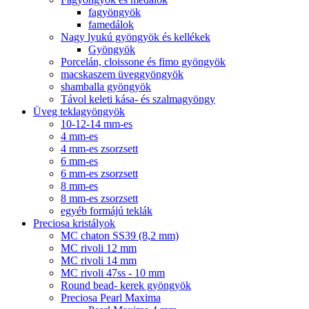
fagyöngyök
famedálok
Nagy lyukú gyöngyök és kellékek
Gyöngyök
Porcelán, cloissone és fimo gyöngyök
macskaszem üveggyöngyök
shamballa gyöngyök
Távol keleti kása- és szalmagyöngy
Üveg teklagyöngyök
10-12-14 mm-es
4 mm-es
4 mm-es zsorzsett
6 mm-es
6 mm-es zsorzsett
8 mm-es
8 mm-es zsorzsett
egyéb formájú teklák
Preciosa kristályok
MC chaton SS39 (8,2 mm)
MC rivoli 12 mm
MC rivoli 14 mm
MC rivoli 47ss - 10 mm
Round bead- kerek gyöngyök
Preciosa Pearl Maxima