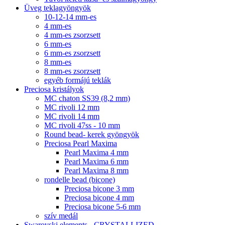
Üveg teklagyöngyök
10-12-14 mm-es
4 mm-es
4 mm-es zsorzsett
6 mm-es
6 mm-es zsorzsett
8 mm-es
8 mm-es zsorzsett
egyéb formájú teklák
Preciosa kristályok
MC chaton SS39 (8,2 mm)
MC rivoli 12 mm
MC rivoli 14 mm
MC rivoli 47ss - 10 mm
Round bead- kerek gyöngyök
Preciosa Pearl Maxima
Pearl Maxima 4 mm
Pearl Maxima 6 mm
Pearl Maxima 8 mm
rondelle bead (bicone)
Preciosa bicone 3 mm
Preciosa bicone 4 mm
Preciosa bicone 5-6 mm
szív medál
Swarovski elements - CRYSTALLIZED