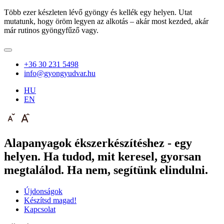
Több ezer készleten lévő gyöngy és kellék egy helyen. Utat
mutatunk, hogy öröm legyen az alkotás – akár most kezded, akár
már rutinos gyöngyfűző vagy.
+36 30 231 5498
info@gyongyudvar.hu
HU
EN
Alapanyagok ékszerkészítéshez - egy
helyen. Ha tudod, mit keresel, gyorsan
megtalálod. Ha nem, segítünk elindulni.
Újdonságok
Készítsd magad!
Kapcsolat