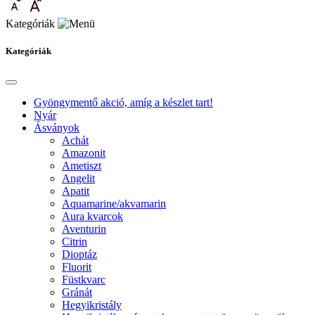
Kategóriák
Kategóriák
Gyöngymentő akció, amíg a készlet tart!
Nyár
Ásványok
Achát
Amazonit
Ametiszt
Angelit
Apatit
Aquamarine/akvamarin
Aura kvarcok
Aventurin
Citrin
Dioptáz
Fluorit
Füstkvarc
Gránát
Hegyikristály