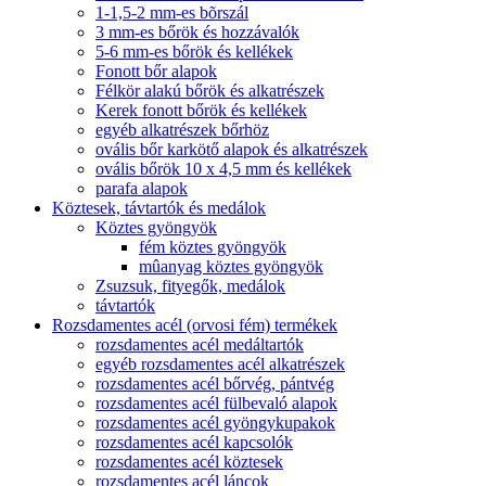
1-1,5-2 mm-es bõrszál
3 mm-es bőrök és hozzávalók
5-6 mm-es bőrök és kellékek
Fonott bőr alapok
Félkör alakú bőrök és alkatrészek
Kerek fonott bőrök és kellékek
egyéb alkatrészek bőrhöz
ovális bőr karkötő alapok és alkatrészek
ovális bőrök 10 x 4,5 mm és kellékek
parafa alapok
Köztesek, távtartók és medálok
Köztes gyöngyök
fém köztes gyöngyök
mûanyag köztes gyöngyök
Zsuzsuk, fityegők, medálok
távtartók
Rozsdamentes acél (orvosi fém) termékek
rozsdamentes acél medáltartók
egyéb rozsdamentes acél alkatrészek
rozsdamentes acél bőrvég, pántvég
rozsdamentes acél fülbevaló alapok
rozsdamentes acél gyöngykupakok
rozsdamentes acél kapcsolók
rozsdamentes acél köztesek
rozsdamentes acél láncok