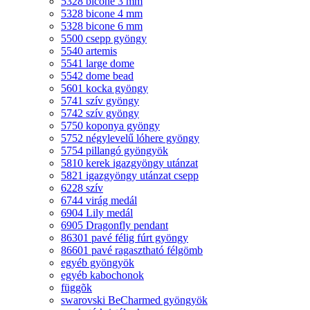
5328 bicone 3 mm
5328 bicone 4 mm
5328 bicone 6 mm
5500 csepp gyöngy
5540 artemis
5541 large dome
5542 dome bead
5601 kocka gyöngy
5741 szív gyöngy
5742 szív gyöngy
5750 koponya gyöngy
5752 négylevelű lóhere gyöngy
5754 pillangó gyöngyök
5810 kerek igazgyöngy utánzat
5821 igazgyöngy utánzat csepp
6228 szív
6744 virág medál
6904 Lily medál
6905 Dragonfly pendant
86301 pavé félig fúrt gyöngy
86601 pavé ragasztható félgömb
egyéb gyöngyök
egyéb kabochonok
függõk
swarovski BeCharmed gyöngyök