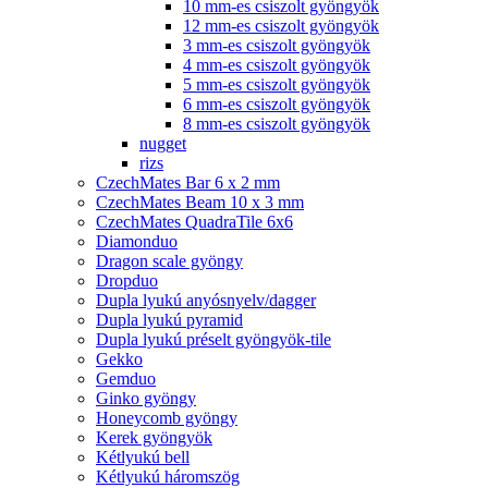
10 mm-es csiszolt gyöngyök
12 mm-es csiszolt gyöngyök
3 mm-es csiszolt gyöngyök
4 mm-es csiszolt gyöngyök
5 mm-es csiszolt gyöngyök
6 mm-es csiszolt gyöngyök
8 mm-es csiszolt gyöngyök
nugget
rizs
CzechMates Bar 6 x 2 mm
CzechMates Beam 10 x 3 mm
CzechMates QuadraTile 6x6
Diamonduo
Dragon scale gyöngy
Dropduo
Dupla lyukú anyósnyelv/dagger
Dupla lyukú pyramid
Dupla lyukú préselt gyöngyök-tile
Gekko
Gemduo
Ginko gyöngy
Honeycomb gyöngy
Kerek gyöngyök
Kétlyukú bell
Kétlyukú háromszög