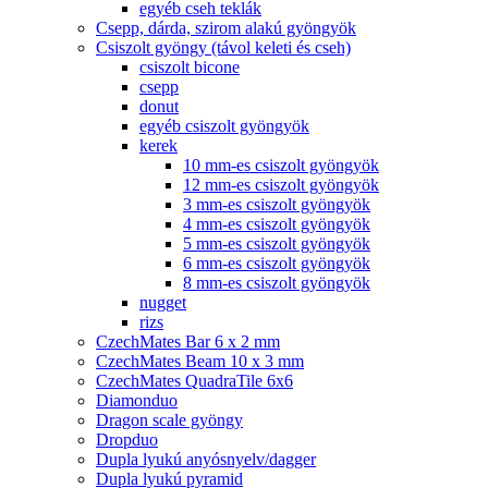
egyéb cseh teklák
Csepp, dárda, szirom alakú gyöngyök
Csiszolt gyöngy (távol keleti és cseh)
csiszolt bicone
csepp
donut
egyéb csiszolt gyöngyök
kerek
10 mm-es csiszolt gyöngyök
12 mm-es csiszolt gyöngyök
3 mm-es csiszolt gyöngyök
4 mm-es csiszolt gyöngyök
5 mm-es csiszolt gyöngyök
6 mm-es csiszolt gyöngyök
8 mm-es csiszolt gyöngyök
nugget
rizs
CzechMates Bar 6 x 2 mm
CzechMates Beam 10 x 3 mm
CzechMates QuadraTile 6x6
Diamonduo
Dragon scale gyöngy
Dropduo
Dupla lyukú anyósnyelv/dagger
Dupla lyukú pyramid