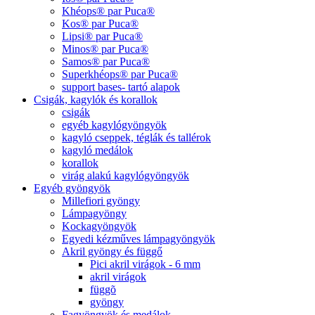
Khéops® par Puca®
Kos® par Puca®
Lipsi® par Puca®
Minos® par Puca®
Samos® par Puca®
Superkhéops® par Puca®
support bases- tartó alapok
Csigák, kagylók és korallok
csigák
egyéb kagylógyöngyök
kagyló cseppek, téglák és tallérok
kagyló medálok
korallok
virág alakú kagylógyöngyök
Egyéb gyöngyök
Millefiori gyöngy
Lámpagyöngy
Kockagyöngyök
Egyedi kézműves lámpagyöngyök
Akril gyöngy és függő
Pici akril virágok - 6 mm
akril virágok
függõ
gyöngy
Fagyöngyök és medálok