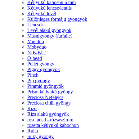
Kétlyukú kaboson 6 mm
Kétlyukú lencse/lentils
Kétlyukú levél
Különleges formájú gyöngyök
Lencsék
Levél alakú gyöngyök
Masnigyöngy (farfalle)
Miniduo
Mobyduo
NIB-BIT
O-bead
Pellet gyöngy
Piggy gyöngyök
Pinch
Pip gyöngy
Piramid gyöngyök
Prism kétlyukú gyöngy
Preciosa Nefelejcs
Preciosa chilli gyöngy
Rizo
Rizs alakú gyöngyök
rose petal - rózsaszirom
rosetta kétlyukú kabochon
Rulla
Silky gyöngy