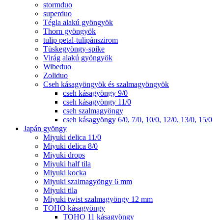
stormduo
superduo
Tégla alakú gyöngyök
Thorn gyöngyök
tulip petal-tulipánszirom
Tüskegyöngy-spike
Virág alakú gyöngyök
Wibeduo
Zoliduo
Cseh kásagyöngyök és szalmagyöngyök
cseh kásagyöngy 9/0
cseh kásagyöngy 11/0
cseh szalmagyöngy
cseh kásagyöngy 6/0, 7/0, 10/0, 12/0, 13/0, 15/0
Japán gyöngy
Miyuki delica 11/0
Miyuki delica 8/0
Miyuki drops
Miyuki half tila
Miyuki kocka
Miyuki szalmagyöngy 6 mm
Miyuki tila
Miyuki twist szalmagyöngy 12 mm
TOHO kásagyöngy
TOHO 11 kásagyöngy