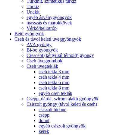
Türkinit, szintetikus türkiz
Türkiz
Unakit
egyéb ásványgyöngyök
masszás és marokkövek
Vérkő/heliotróp
Betű gyöngyök
Cseh és távol keleti üveggyöngyök
AVA gyöngy
Bi-bo gyöngyök
Crescent (kétlyukú félhold) gyöngy
Cseh üveggombok
Cseh üvegteklák
cseh tekla 3 mm
cseh tekla 4 mm
cseh tekla 6 mm
cseh tekla 8 mm
egyéb cseh teklák
Csepp, dárda, szirom alakú gyöngyök
Csiszolt gyöngy (távol keleti és cseh)
csiszolt bicone
csepp
donut
egyéb csiszolt gyöngyök
kerek