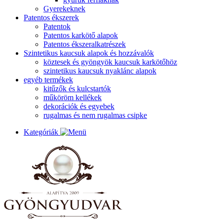
Gyerekeknek
Patentos ékszerek
Patentok
Patentos karkötő alapok
Patentos ékszeralkatrészek
Szintetikus kaucsuk alapok és hozzávalók
köztesek és gyöngyök kaucsuk karkötőhöz
szintetikus kaucsuk nyaklánc alapok
egyéb termékek
kitűzők és kulcstartók
műköröm kellékek
dekorációk és egyebek
rugalmas és nem rugalmas csipke
Kategóriák