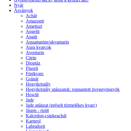
Nyár
Ásványok
Achát
Amazonit
Ametiszt
Angelit
Apatit
Aquamarine/akvamarin
Aura kvarcok
Aventurin
Citrin
Dioptáz
Fluorit
Füstkvarc
Gránát
Hegyikristály
Hegyikristály utánzatok: roppantott üveggyöngyök
Howlit
Jade
Jade utánzat (préselt törmelékes kvarc)
Jáspis - riolit
Kalcedon-csipkeachát
Karneol
Labradorit