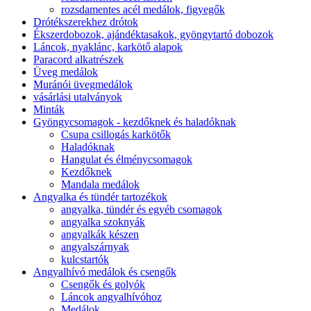
rozsdamentes acél medálok, figyegők
Drótékszerekhez drótok
Ékszerdobozok, ajándéktasakok, gyöngytartó dobozok
Láncok, nyaklánc, karkötő alapok
Paracord alkatrészek
Üveg medálok
Muránói üvegmedálok
vásárlási utalványok
Minták
Gyöngycsomagok - kezdőknek és haladóknak
Csupa csillogás karkötők
Haladóknak
Hangulat és élménycsomagok
Kezdőknek
Mandala medálok
Angyalka és tündér tartozékok
angyalka, tündér és egyéb csomagok
angyalka szoknyák
angyalkák készen
angyalszárnyak
kulcstartók
Angyalhívó medálok és csengők
Csengők és golyók
Láncok angyalhívóhoz
Medálok