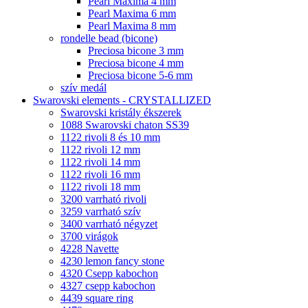
Pearl Maxima 4 mm
Pearl Maxima 6 mm
Pearl Maxima 8 mm
rondelle bead (bicone)
Preciosa bicone 3 mm
Preciosa bicone 4 mm
Preciosa bicone 5-6 mm
szív medál
Swarovski elements - CRYSTALLIZED
Swarovski kristály ékszerek
1088 Swarovski chaton SS39
1122 rivoli 8 és 10 mm
1122 rivoli 12 mm
1122 rivoli 14 mm
1122 rivoli 16 mm
1122 rivoli 18 mm
3200 varrható rivoli
3259 varrható szív
3400 varrható négyzet
3700 virágok
4228 Navette
4230 lemon fancy stone
4320 Csepp kabochon
4327 csepp kabochon
4439 square ring