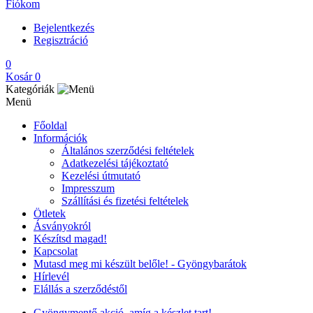
Fiókom
Bejelentkezés
Regisztráció
0
Kosár
0
Kategóriák
Menü
Főoldal
Információk
Általános szerződési feltételek
Adatkezelési tájékoztató
Kezelési útmutató
Impresszum
Szállítási és fizetési feltételek
Ötletek
Ásványokról
Készítsd magad!
Kapcsolat
Mutasd meg mi készült belőle! - Gyöngybarátok
Hírlevél
Elállás a szerződéstől
Gyöngymentő akció, amíg a készlet tart!