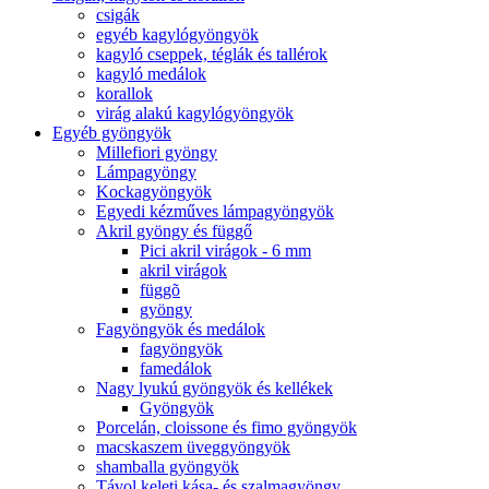
csigák
egyéb kagylógyöngyök
kagyló cseppek, téglák és tallérok
kagyló medálok
korallok
virág alakú kagylógyöngyök
Egyéb gyöngyök
Millefiori gyöngy
Lámpagyöngy
Kockagyöngyök
Egyedi kézműves lámpagyöngyök
Akril gyöngy és függő
Pici akril virágok - 6 mm
akril virágok
függõ
gyöngy
Fagyöngyök és medálok
fagyöngyök
famedálok
Nagy lyukú gyöngyök és kellékek
Gyöngyök
Porcelán, cloissone és fimo gyöngyök
macskaszem üveggyöngyök
shamballa gyöngyök
Távol keleti kása- és szalmagyöngy