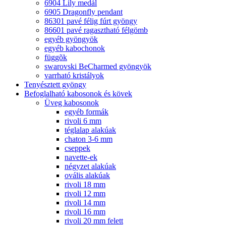
6904 Lily medál
6905 Dragonfly pendant
86301 pavé félig fúrt gyöngy
86601 pavé ragasztható félgömb
egyéb gyöngyök
egyéb kabochonok
függõk
swarovski BeCharmed gyöngyök
varrható kristályok
Tenyésztett gyöngy
Befoglalható kabosonok és kövek
Üveg kabosonok
egyéb formák
rivoli 6 mm
téglalap alakúak
chaton 3-6 mm
cseppek
navette-ek
négyzet alakúak
ovális alakúak
rivoli 18 mm
rivoli 12 mm
rivoli 14 mm
rivoli 16 mm
rivoli 20 mm felett