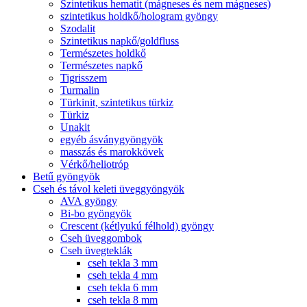
Szintetikus hematit (mágneses és nem mágneses)
szintetikus holdkő/hologram gyöngy
Szodalit
Szintetikus napkő/goldfluss
Természetes holdkő
Természetes napkő
Tigrisszem
Turmalin
Türkinit, szintetikus türkiz
Türkiz
Unakit
egyéb ásványgyöngyök
masszás és marokkövek
Vérkő/heliotróp
Betű gyöngyök
Cseh és távol keleti üveggyöngyök
AVA gyöngy
Bi-bo gyöngyök
Crescent (kétlyukú félhold) gyöngy
Cseh üveggombok
Cseh üvegteklák
cseh tekla 3 mm
cseh tekla 4 mm
cseh tekla 6 mm
cseh tekla 8 mm