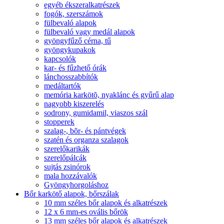
egyéb ékszeralkatrészek
fogók, szerszámok
fülbevaló alapok
fülbevaló vagy medál alapok
gyöngyfűző cérna, tű
gyöngykupakok
kapcsolók
kar- és fűzhető órák
lánchosszabbítók
medáltartók
memória karkötõ, nyaklánc és gyűrű alap
nagyobb kiszerelés
sodrony, gumidamil, viaszos szál
stopperek
szalag-, bõr- és pántvégek
szatén és organza szalagok
szerelőkarikák
szerelőpálcák
sujtás zsinórok
mala hozzávalók
Gyöngyhorgoláshoz
Bőr karkötő alapok, bőrszálak
10 mm széles bőr alapok és alkatrészek
12 x 6 mm-es ovális bőrök
13 mm széles bőr alapok és alkatrészek