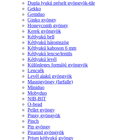
Dupla lyukú préselt gyöngyök-tile
Gekko
Gemduo
Ginko gyöngy
Honeycomb gyöngy
Kerek gyöngyök
Kétlyukú bell
Kétlyukú háromszög
Kétlyukú kaboson 6 mm
Kétlyukú lencse/lentils
Kétlyukú levél
Különleges formájú gyöngyök
Lencsék
Levél alakú gyöngyök
Masnigyöngy (farfalle)
Miniduo
Mobyduo
NIB-BIT
O-bead
Pellet gyöngy
Piggy gyöngyök
Pinch
Pip gyöngy
Piramid gyöngyök
Prism kétlyukú gyöngy