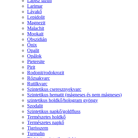
Lápisz lazuli
Larimar
Lávakő
Lepidolit
Magnezit
Malachit
Mookait
Obszidián
Ónix
Opalit
Opálok
Pietersite
Pirit
Rodonit/rodokrozit
Rózsakvarc
Rutilkvarc
Szintetikus cseresznyekvarc
Szintetikus hematit (mágneses és nem mágneses)
szintetikus holdkő/hologram gyöngy
Szodalit
Szintetikus napkő/goldfluss
Természetes holdkő
Természetes napkő
Tigrisszem
Turmalin