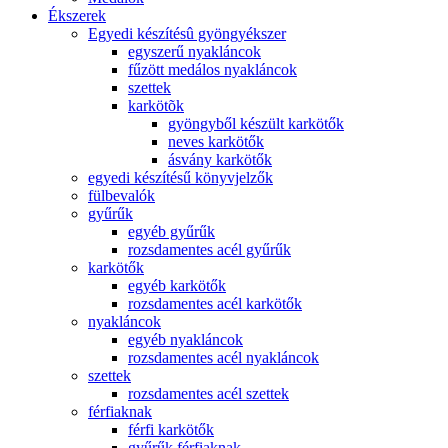
Ékszerek
Egyedi készítésû gyöngyékszer
egyszerű nyakláncok
fűzött medálos nyakláncok
szettek
karkötõk
gyöngyből készült karkötők
neves karkötők
ásvány karkötők
egyedi készítésű könyvjelzők
fülbevalók
gyűrűk
egyéb gyűrűk
rozsdamentes acél gyűrűk
karkötők
egyéb karkötők
rozsdamentes acél karkötők
nyakláncok
egyéb nyakláncok
rozsdamentes acél nyakláncok
szettek
rozsdamentes acél szettek
férfiaknak
férfi karkötők
gyűrűk férfiaknak