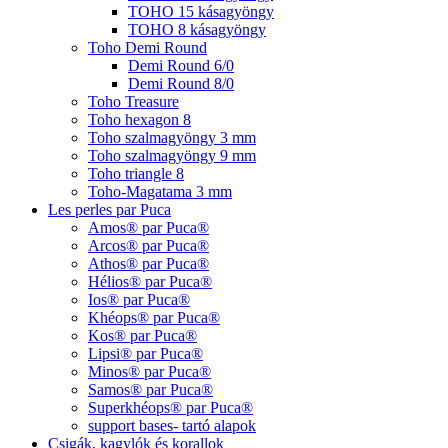
TOHO 15 kásagyöngy
TOHO 8 kásagyöngy
Toho Demi Round
Demi Round 6/0
Demi Round 8/0
Toho Treasure
Toho hexagon 8
Toho szalmagyöngy 3 mm
Toho szalmagyöngy 9 mm
Toho triangle 8
Toho-Magatama 3 mm
Les perles par Puca
Amos® par Puca®
Arcos® par Puca®
Athos® par Puca®
Hélios® par Puca®
Ios® par Puca®
Khéops® par Puca®
Kos® par Puca®
Lipsi® par Puca®
Minos® par Puca®
Samos® par Puca®
Superkhéops® par Puca®
support bases- tartó alapok
Csigák, kagylók és korallok