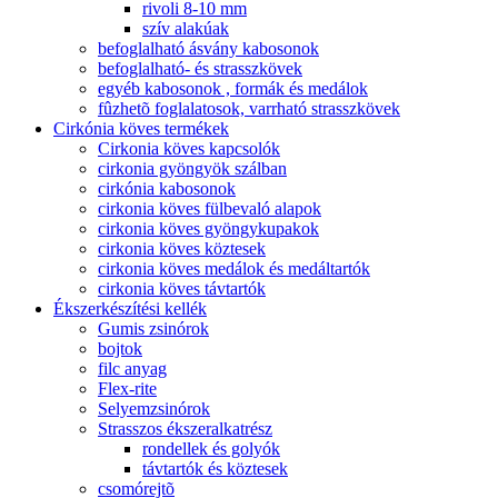
rivoli 8-10 mm
szív alakúak
befoglalható ásvány kabosonok
befoglalható- és strasszkövek
egyéb kabosonok , formák és medálok
fûzhetõ foglalatosok, varrható strasszkövek
Cirkónia köves termékek
Cirkonia köves kapcsolók
cirkonia gyöngyök szálban
cirkónia kabosonok
cirkonia köves fülbevaló alapok
cirkonia köves gyöngykupakok
cirkonia köves köztesek
cirkonia köves medálok és medáltartók
cirkonia köves távtartók
Ékszerkészítési kellék
Gumis zsinórok
bojtok
filc anyag
Flex-rite
Selyemzsinórok
Strasszos ékszeralkatrész
rondellek és golyók
távtartók és köztesek
csomórejtõ