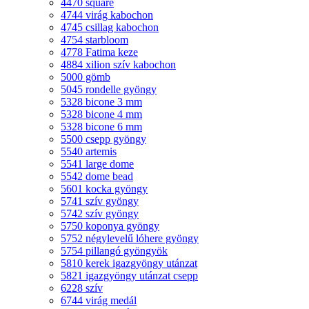
4470 square
4744 virág kabochon
4745 csillag kabochon
4754 starbloom
4778 Fatima keze
4884 xilion szív kabochon
5000 gömb
5045 rondelle gyöngy
5328 bicone 3 mm
5328 bicone 4 mm
5328 bicone 6 mm
5500 csepp gyöngy
5540 artemis
5541 large dome
5542 dome bead
5601 kocka gyöngy
5741 szív gyöngy
5742 szív gyöngy
5750 koponya gyöngy
5752 négylevelű lóhere gyöngy
5754 pillangó gyöngyök
5810 kerek igazgyöngy utánzat
5821 igazgyöngy utánzat csepp
6228 szív
6744 virág medál