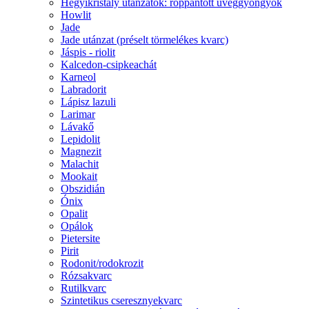
Hegyikristály utánzatok: roppantott üveggyöngyök
Howlit
Jade
Jade utánzat (préselt törmelékes kvarc)
Jáspis - riolit
Kalcedon-csipkeachát
Karneol
Labradorit
Lápisz lazuli
Larimar
Lávakő
Lepidolit
Magnezit
Malachit
Mookait
Obszidián
Ónix
Opalit
Opálok
Pietersite
Pirit
Rodonit/rodokrozit
Rózsakvarc
Rutilkvarc
Szintetikus cseresznyekvarc