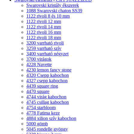
Swarovski kristály ékszerek
1088 Swarovski chaton SS39
1122 rivoli 8 és 10 mm
1122 rivoli 12 mm
1122 rivoli 14 mm
1122 rivoli 16 mm
1122 rivoli 18 mm
3200 varrható rivoli
3259 varrható szív
3400 varrható négyzet
3700 virágok
4228 Navette
4230 lemon fancy stone
4320 Csepp kabochon
4327 csepp kabochon
4439 square ring
4470 square
4744 virág kabochon
4745 csillag kabochon
4754 starbloom
4778 Fatima keze
4884 xilion szív kabochon
5000 gömb
5045 rondelle gyöngy