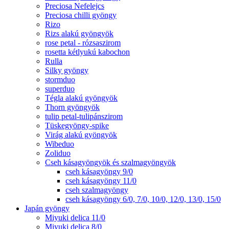
Preciosa Nefelejcs
Preciosa chilli gyöngy
Rizo
Rizs alakú gyöngyök
rose petal - rózsaszirom
rosetta kétlyukú kabochon
Rulla
Silky gyöngy
stormduo
superduo
Tégla alakú gyöngyök
Thorn gyöngyök
tulip petal-tulipánszirom
Tüskegyöngy-spike
Virág alakú gyöngyök
Wibeduo
Zoliduo
Cseh kásagyöngyök és szalmagyöngyök
cseh kásagyöngy 9/0
cseh kásagyöngy 11/0
cseh szalmagyöngy
cseh kásagyöngy 6/0, 7/0, 10/0, 12/0, 13/0, 15/0
Japán gyöngy
Miyuki delica 11/0
Miyuki delica 8/0