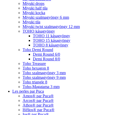
Miyuki drops
Miyuki half tila
Miyuki kocka
Miyuki szalmagyöngy 6 mm
Miyuki tila
Miyuki twist szalmagyöngy 12 mm
TOHO kásagyöngy
TOHO 11 kásagyöngy
TOHO 15 kásagyöngy
TOHO 8 kásagyöngy
Toho Demi Round
Demi Round 6/0
Demi Round 8/0
Toho Treasure
Toho hexagon 8
Toho szalmagyöngy 3 mm
Toho szalmagyöngy 9 mm
Toho triangle 8
Toho-Magatama 3 mm
Les perles par Puca
Amos® par Puca®
Arcos® par Puca®
Athos® par Puca®
Hélios® par Puca®
Ios® par Puca®