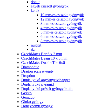
donut
egyéb csiszolt gyöngyök
kerek
10 mm-es csiszolt gyöngyök
12 mm-es csiszolt gyöngyök
3 mm-es csiszolt gyöngyök
4 mm-es csiszolt gyöngyök
5 mm-es csiszolt gyöngyök
6 mm-es csiszolt gyöngyök
8 mm-es csiszolt gyöngyök
nugget
rizs
CzechMates Bar 6 x 2 mm
CzechMates Beam 10 x 3 mm
CzechMates QuadraTile 6x6
Diamonduo
Dragon scale gyöngy
Dropduo
Dupla lyukú anyósnyelv/dagger
Dupla lyukú pyramid
Dupla lyukú préselt gyöngyök-tile
Gekko
Gemduo
Ginko gyöngy
Honeycomb gyöngy