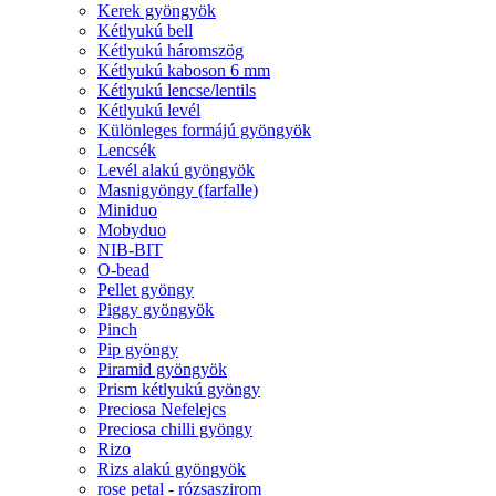
Kerek gyöngyök
Kétlyukú bell
Kétlyukú háromszög
Kétlyukú kaboson 6 mm
Kétlyukú lencse/lentils
Kétlyukú levél
Különleges formájú gyöngyök
Lencsék
Levél alakú gyöngyök
Masnigyöngy (farfalle)
Miniduo
Mobyduo
NIB-BIT
O-bead
Pellet gyöngy
Piggy gyöngyök
Pinch
Pip gyöngy
Piramid gyöngyök
Prism kétlyukú gyöngy
Preciosa Nefelejcs
Preciosa chilli gyöngy
Rizo
Rizs alakú gyöngyök
rose petal - rózsaszirom