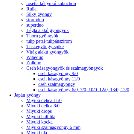
rosetta kétlyukú kabochon
Rulla
Silky gyöngy
stormduo
superduo
Tégla alakú gyöngyök
Thorn gyöngyök
tulip petal-tulipánszirom
Tüskegyöngy-spike
Virág alakú gyöngyök
Wibeduo
Zoliduo
Cseh kásagyöngyök és szalmagyöngyök
cseh kásagyöngy 9/0
cseh kásagyöngy 11/0
cseh szalmagyöngy
cseh kásagyöngy 6/0, 7/0, 10/0, 12/0, 13/0, 15/0
Japán gyöngy
Miyuki delica 11/0
Miyuki delica 8/0
Miyuki drops
Miyuki half tila
Miyuki kocka
Miyuki szalmagyöngy 6 mm
Miyuki tila