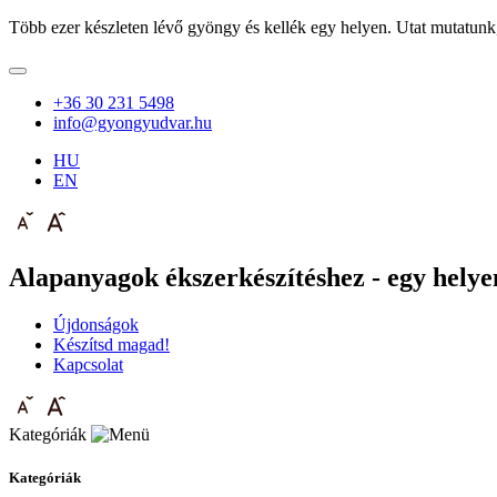
Több ezer készleten lévő gyöngy és kellék egy helyen. Utat mutatunk
+36 30 231 5498
info@gyongyudvar.hu
HU
EN
Alapanyagok ékszerkészítéshez - egy helyen
Újdonságok
Készítsd magad!
Kapcsolat
Kategóriák
Kategóriák