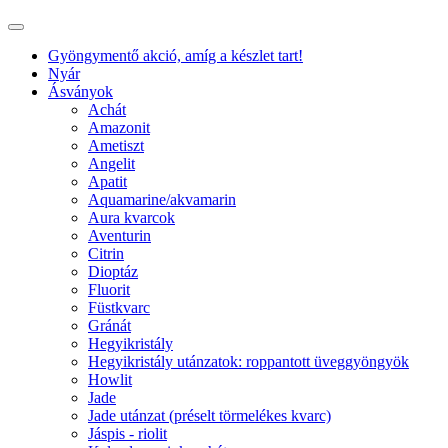
Gyöngymentő akció, amíg a készlet tart!
Nyár
Ásványok
Achát
Amazonit
Ametiszt
Angelit
Apatit
Aquamarine/akvamarin
Aura kvarcok
Aventurin
Citrin
Dioptáz
Fluorit
Füstkvarc
Gránát
Hegyikristály
Hegyikristály utánzatok: roppantott üveggyöngyök
Howlit
Jade
Jade utánzat (préselt törmelékes kvarc)
Jáspis - riolit