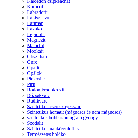
Kalcedon-csipkeachát
Karneol
Labradorit
Lápisz lazuli
Larimar
Lávakő
Lepidolit
Magnezit
Malachit
Mookait
Obszidián
Ónix
Opalit
Opálok
Pietersite
Pirit
Rodonit/rodokrozit
Rózsakvarc
Rutilkvarc
Szintetikus cseresznyekvarc
Szintetikus hematit (mágneses és nem mágneses)
szintetikus holdkő/hologram gyöngy
Szodalit
Szintetikus napkő/goldfluss
Természetes holdkő