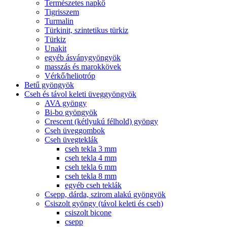
Természetes napkő
Tigrisszem
Turmalin
Türkinit, szintetikus türkiz
Türkiz
Unakit
egyéb ásványgyöngyök
masszás és marokkövek
Vérkő/heliotróp
Betű gyöngyök
Cseh és távol keleti üveggyöngyök
AVA gyöngy
Bi-bo gyöngyök
Crescent (kétlyukú félhold) gyöngy
Cseh üveggombok
Cseh üvegteklák
cseh tekla 3 mm
cseh tekla 4 mm
cseh tekla 6 mm
cseh tekla 8 mm
egyéb cseh teklák
Csepp, dárda, szirom alakú gyöngyök
Csiszolt gyöngy (távol keleti és cseh)
csiszolt bicone
csepp