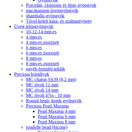
Porcelán, cloissone és fimo gyöngyök
macskaszem üveggyöngyök
shamballa gyöngyök
Távol keleti kása- és szalmagyöngy
Üveg teklagyöngyök
10-12-14 mm-es
4 mm-es
4 mm-es zsorzsett
6 mm-es
6 mm-es zsorzsett
8 mm-es
8 mm-es zsorzsett
egyéb formájú teklák
Preciosa kristályok
MC chaton SS39 (8,2 mm)
MC rivoli 12 mm
MC rivoli 14 mm
MC rivoli 47ss - 10 mm
Round bead- kerek gyöngyök
Preciosa Pearl Maxima
Pearl Maxima 4 mm
Pearl Maxima 6 mm
Pearl Maxima 8 mm
rondelle bead (bicone)