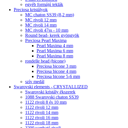
egyéb formájú teklák
Preciosa kristályok
MC chaton SS39 (8,2 mm)
MC rivoli 12 mm
MC rivoli 14 mm
MC rivoli 47ss - 10 mm
Round bead- kerek gyöngyök
Preciosa Pearl Maxima
Pearl Maxima 4 mm
Pearl Maxima 6 mm
Pearl Maxima 8 mm
rondelle bead (bicone)
Preciosa bicone 3 mm
Preciosa bicone 4 mm
Preciosa bicone 5-6 mm
szív medál
Swarovski elements - CRYSTALLIZED
Swarovski kristály ékszerek
1088 Swarovski chaton SS39
1122 rivoli 8 és 10 mm
1122 rivoli 12 mm
1122 rivoli 14 mm
1122 rivoli 16 mm
1122 rivoli 18 mm
3200 varrható rivoli