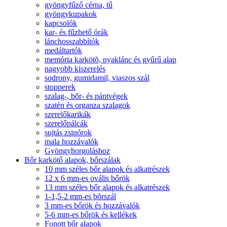
gyöngyfűző cérna, tű
gyöngykupakok
kapcsolók
kar- és fűzhető órák
lánchosszabbítók
medáltartók
memória karkötõ, nyaklánc és gyűrű alap
nagyobb kiszerelés
sodrony, gumidamil, viaszos szál
stopperek
szalag-, bõr- és pántvégek
szatén és organza szalagok
szerelőkarikák
szerelőpálcák
sujtás zsinórok
mala hozzávalók
Gyöngyhorgoláshoz
Bőr karkötő alapok, bőrszálak
10 mm széles bőr alapok és alkatrészek
12 x 6 mm-es ovális bőrök
13 mm széles bőr alapok és alkatrészek
1-1,5-2 mm-es bõrszál
3 mm-es bőrök és hozzávalók
5-6 mm-es bőrök és kellékek
Fonott bőr alapok