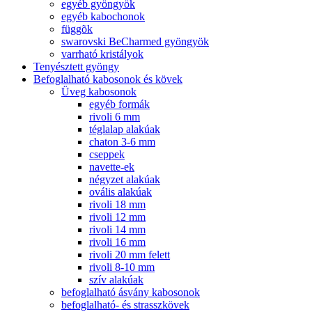
egyéb gyöngyök
egyéb kabochonok
függõk
swarovski BeCharmed gyöngyök
varrható kristályok
Tenyésztett gyöngy
Befoglalható kabosonok és kövek
Üveg kabosonok
egyéb formák
rivoli 6 mm
téglalap alakúak
chaton 3-6 mm
cseppek
navette-ek
négyzet alakúak
ovális alakúak
rivoli 18 mm
rivoli 12 mm
rivoli 14 mm
rivoli 16 mm
rivoli 20 mm felett
rivoli 8-10 mm
szív alakúak
befoglalható ásvány kabosonok
befoglalható- és strasszkövek