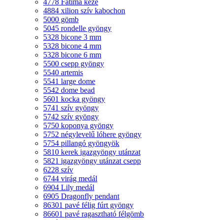
4778 Fatima keze
4884 xilion szív kabochon
5000 gömb
5045 rondelle gyöngy
5328 bicone 3 mm
5328 bicone 4 mm
5328 bicone 6 mm
5500 csepp gyöngy
5540 artemis
5541 large dome
5542 dome bead
5601 kocka gyöngy
5741 szív gyöngy
5742 szív gyöngy
5750 koponya gyöngy
5752 négylevelű lóhere gyöngy
5754 pillangó gyöngyök
5810 kerek igazgyöngy utánzat
5821 igazgyöngy utánzat csepp
6228 szív
6744 virág medál
6904 Lily medál
6905 Dragonfly pendant
86301 pavé félig fúrt gyöngy
86601 pavé ragasztható félgömb