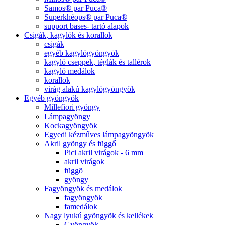
Samos® par Puca®
Superkhéops® par Puca®
support bases- tartó alapok
Csigák, kagylók és korallok
csigák
egyéb kagylógyöngyök
kagyló cseppek, téglák és tallérok
kagyló medálok
korallok
virág alakú kagylógyöngyök
Egyéb gyöngyök
Millefiori gyöngy
Lámpagyöngy
Kockagyöngyök
Egyedi kézműves lámpagyöngyök
Akril gyöngy és függő
Pici akril virágok - 6 mm
akril virágok
függõ
gyöngy
Fagyöngyök és medálok
fagyöngyök
famedálok
Nagy lyukú gyöngyök és kellékek
Gyöngyök