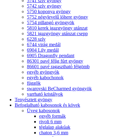
5741 szív gyöngy
5742 szív gyöngy
5750 koponya gyöngy
5752 négylevelű lóhere gyöngy
5754 pillangó gyöngyök
5810 kerek igazgyöngy utánzat
5821 igazgyöngy utánzat csepp
6228 szív
6744 virág medál
6904 Lily medál
6905 Dragonfly pendant
86301 pavé félig fúrt gyöngy
86601 pavé ragasztható félgömb
egyéb gyöngyök
egyéb kabochonok
függõk
swarovski BeCharmed gyöngyök
varrható kristályok
Tenyésztett gyöngy
Befoglalható kabosonok és kövek
Üveg kabosonok
egyéb formák
rivoli 6 mm
téglalap alakúak
chaton 3-6 mm