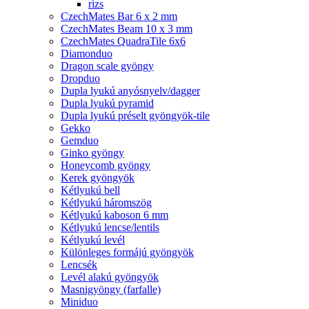
rizs
CzechMates Bar 6 x 2 mm
CzechMates Beam 10 x 3 mm
CzechMates QuadraTile 6x6
Diamonduo
Dragon scale gyöngy
Dropduo
Dupla lyukú anyósnyelv/dagger
Dupla lyukú pyramid
Dupla lyukú préselt gyöngyök-tile
Gekko
Gemduo
Ginko gyöngy
Honeycomb gyöngy
Kerek gyöngyök
Kétlyukú bell
Kétlyukú háromszög
Kétlyukú kaboson 6 mm
Kétlyukú lencse/lentils
Kétlyukú levél
Különleges formájú gyöngyök
Lencsék
Levél alakú gyöngyök
Masnigyöngy (farfalle)
Miniduo