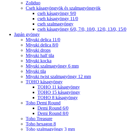
Zoliduo
Cseh kásagyöngyök és szalmagyöngyök
cseh kásagyöngy 9/0
cseh kásagyöngy 11/0
cseh szalmagyöngy
cseh kásagyöngy 6/0, 7/0, 10/0, 12/0, 13/0, 15/0
Japán gyöngy
Miyuki delica 11/0
Miyuki delica 8/0
Miyuki drops
Miyuki half tila
Miyuki kocka
Miyuki szalmagyöngy 6 mm
Miyuki tila
Miyuki twist szalmagyöngy 12 mm
TOHO kásagyöngy
TOHO 11 kásagyöngy
TOHO 15 kásagyöngy
TOHO 8 kásagyöngy
Toho Demi Round
Demi Round 6/0
Demi Round 8/0
Toho Treasure
Toho hexagon 8
Toho szalmagyöngy 3 mm