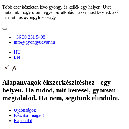
Több ezer készleten lévő gyöngy és kellék egy helyen. Utat
mutatunk, hogy öröm legyen az alkotás – akár most kezded, akár
már rutinos gyöngyfűző vagy.
+36 30 231 5498
info@gyongyudvar.hu
HU
EN
Alapanyagok ékszerkészítéshez - egy
helyen. Ha tudod, mit keresel, gyorsan
megtalálod. Ha nem, segítünk elindulni.
Újdonságok
Készítsd magad!
Kapcsolat