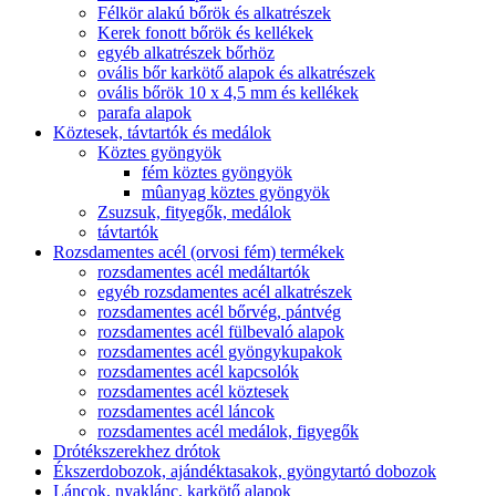
Félkör alakú bőrök és alkatrészek
Kerek fonott bőrök és kellékek
egyéb alkatrészek bőrhöz
ovális bőr karkötő alapok és alkatrészek
ovális bőrök 10 x 4,5 mm és kellékek
parafa alapok
Köztesek, távtartók és medálok
Köztes gyöngyök
fém köztes gyöngyök
mûanyag köztes gyöngyök
Zsuzsuk, fityegők, medálok
távtartók
Rozsdamentes acél (orvosi fém) termékek
rozsdamentes acél medáltartók
egyéb rozsdamentes acél alkatrészek
rozsdamentes acél bőrvég, pántvég
rozsdamentes acél fülbevaló alapok
rozsdamentes acél gyöngykupakok
rozsdamentes acél kapcsolók
rozsdamentes acél köztesek
rozsdamentes acél láncok
rozsdamentes acél medálok, figyegők
Drótékszerekhez drótok
Ékszerdobozok, ajándéktasakok, gyöngytartó dobozok
Láncok, nyaklánc, karkötő alapok