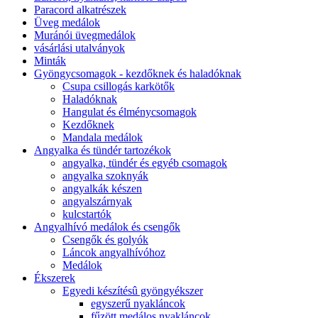
Paracord alkatrészek
Üveg medálok
Muránói üvegmedálok
vásárlási utalványok
Minták
Gyöngycsomagok - kezdőknek és haladóknak
Csupa csillogás karkötők
Haladóknak
Hangulat és élménycsomagok
Kezdőknek
Mandala medálok
Angyalka és tündér tartozékok
angyalka, tündér és egyéb csomagok
angyalka szoknyák
angyalkák készen
angyalszárnyak
kulcstartók
Angyalhívó medálok és csengők
Csengők és golyók
Láncok angyalhívóhoz
Medálok
Ékszerek
Egyedi készítésû gyöngyékszer
egyszerű nyakláncok
fűzött medálos nyakláncok