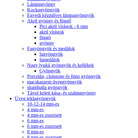
Lámpagyöngy
Kockagyöngyök
Egyedi kézműves lámpagyöngyök
Akril gyöngy és függő
Pici akril virágok - 6 mm
akril virágok
függõ
gyöngy
Fagyöngyök és medálok
fagyöngyök
famedálok
Nagy lyukú gyöngyök és kellékek
Gyöngyök
Porcelán, cloissone és fimo gyöngyök
macskaszem üveggyöngyök
shamballa gyöngyök
Távol keleti kása- és szalmagyöngy
Üveg teklagyöngyök
10-12-14 mm-es
4 mm-es
4 mm-es zsorzsett
6 mm-es
6 mm-es zsorzsett
8 mm-es
8 mm-es zsorzsett