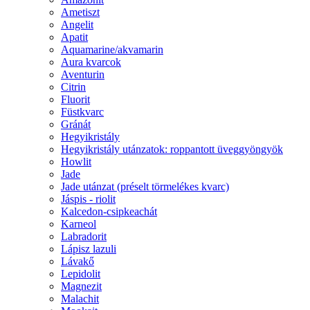
Ametiszt
Angelit
Apatit
Aquamarine/akvamarin
Aura kvarcok
Aventurin
Citrin
Fluorit
Füstkvarc
Gránát
Hegyikristály
Hegyikristály utánzatok: roppantott üveggyöngyök
Howlit
Jade
Jade utánzat (préselt törmelékes kvarc)
Jáspis - riolit
Kalcedon-csipkeachát
Karneol
Labradorit
Lápisz lazuli
Lávakő
Lepidolit
Magnezit
Malachit