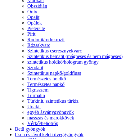
Mookait
Obszidián
Ónix
Opalit
Opálok
Pietersite
Pirit
Rodonit/rodokrozit
Rózsakvarc
Szintetikus cseresznyekvarc
Szintetikus hematit (mágneses és nem mágneses)
szintetikus holdkő/hologram gyöngy
Szodalit
Szintetikus napkő/goldfluss
Természetes holdkő
Természetes napkő
Tigrisszem
Turmalin
Türkinit, szintetikus türkiz
Unakit
egyéb ásványgyöngyök
masszás és marokkövek
Vérkő/heliotróp
Betű gyöngyök
Cseh és távol keleti üveggyöngyök