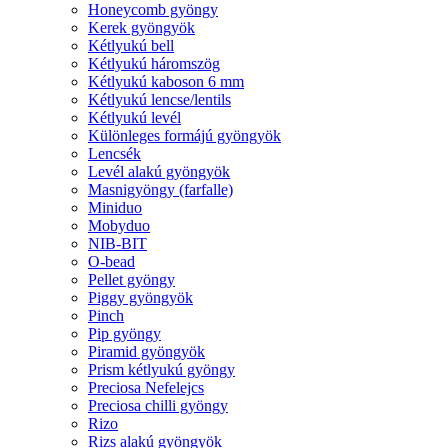
Honeycomb gyöngy
Kerek gyöngyök
Kétlyukú bell
Kétlyukú háromszög
Kétlyukú kaboson 6 mm
Kétlyukú lencse/lentils
Kétlyukú levél
Különleges formájú gyöngyök
Lencsék
Levél alakú gyöngyök
Masnigyöngy (farfalle)
Miniduo
Mobyduo
NIB-BIT
O-bead
Pellet gyöngy
Piggy gyöngyök
Pinch
Pip gyöngy
Piramid gyöngyök
Prism kétlyukú gyöngy
Preciosa Nefelejcs
Preciosa chilli gyöngy
Rizo
Rizs alakú gyöngyök