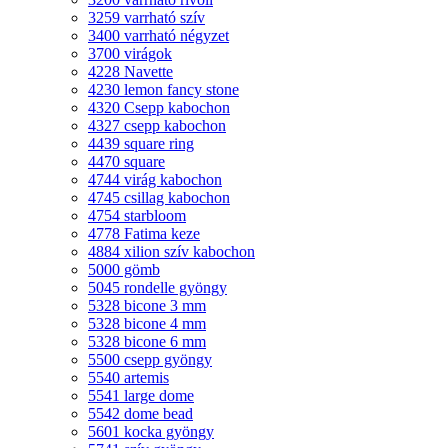
3259 varrható szív
3400 varrható négyzet
3700 virágok
4228 Navette
4230 lemon fancy stone
4320 Csepp kabochon
4327 csepp kabochon
4439 square ring
4470 square
4744 virág kabochon
4745 csillag kabochon
4754 starbloom
4778 Fatima keze
4884 xilion szív kabochon
5000 gömb
5045 rondelle gyöngy
5328 bicone 3 mm
5328 bicone 4 mm
5328 bicone 6 mm
5500 csepp gyöngy
5540 artemis
5541 large dome
5542 dome bead
5601 kocka gyöngy