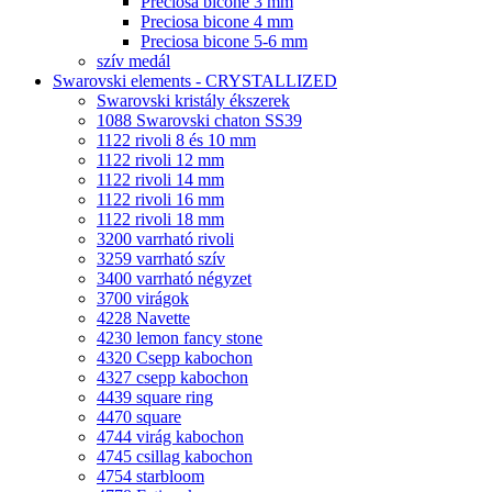
Preciosa bicone 3 mm
Preciosa bicone 4 mm
Preciosa bicone 5-6 mm
szív medál
Swarovski elements - CRYSTALLIZED
Swarovski kristály ékszerek
1088 Swarovski chaton SS39
1122 rivoli 8 és 10 mm
1122 rivoli 12 mm
1122 rivoli 14 mm
1122 rivoli 16 mm
1122 rivoli 18 mm
3200 varrható rivoli
3259 varrható szív
3400 varrható négyzet
3700 virágok
4228 Navette
4230 lemon fancy stone
4320 Csepp kabochon
4327 csepp kabochon
4439 square ring
4470 square
4744 virág kabochon
4745 csillag kabochon
4754 starbloom