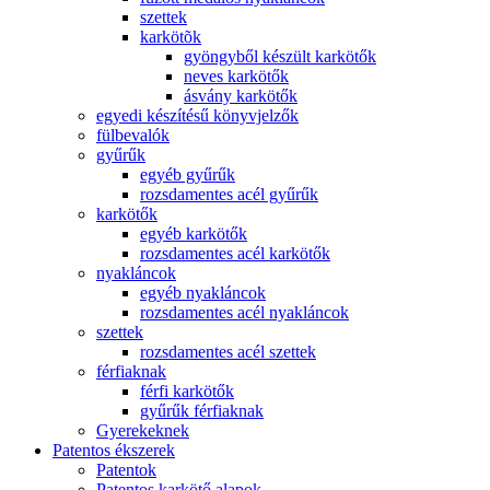
szettek
karkötõk
gyöngyből készült karkötők
neves karkötők
ásvány karkötők
egyedi készítésű könyvjelzők
fülbevalók
gyűrűk
egyéb gyűrűk
rozsdamentes acél gyűrűk
karkötők
egyéb karkötők
rozsdamentes acél karkötők
nyakláncok
egyéb nyakláncok
rozsdamentes acél nyakláncok
szettek
rozsdamentes acél szettek
férfiaknak
férfi karkötők
gyűrűk férfiaknak
Gyerekeknek
Patentos ékszerek
Patentok
Patentos karkötő alapok