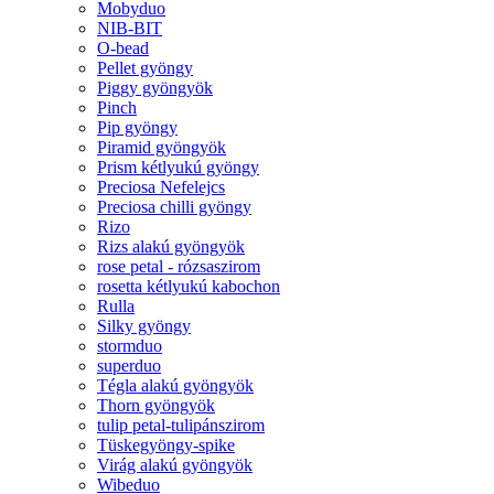
Mobyduo
NIB-BIT
O-bead
Pellet gyöngy
Piggy gyöngyök
Pinch
Pip gyöngy
Piramid gyöngyök
Prism kétlyukú gyöngy
Preciosa Nefelejcs
Preciosa chilli gyöngy
Rizo
Rizs alakú gyöngyök
rose petal - rózsaszirom
rosetta kétlyukú kabochon
Rulla
Silky gyöngy
stormduo
superduo
Tégla alakú gyöngyök
Thorn gyöngyök
tulip petal-tulipánszirom
Tüskegyöngy-spike
Virág alakú gyöngyök
Wibeduo