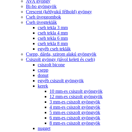
AVA gyöngy
Bi-bo gyöngyök
Crescent (kétlyukú félhold) gyöngy
Cseh üveggombok
Cseh üvegteklák
cseh tekla 3 mm
cseh tekla 4 mm
cseh tekla 6 mm
cseh tekla 8 mm
egyéb cseh teklák
Csepp, dárda, szirom alakú gyöngyök
Csiszolt gyöngy (távol keleti és cseh)
csiszolt bicone
csepp
donut
egyéb csiszolt gyöngyök
kerek
10 mm-es csiszolt gyöngyök
12 mm-es csiszolt gyöngyök
3 mm-es csiszolt gyöngyök
4 mm-es csiszolt gyöngyök
5 mm-es csiszolt gyöngyök
6 mm-es csiszolt gyöngyök
8 mm-es csiszolt gyöngyök
nugget