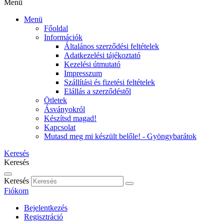
Menü
Menü
Főoldal
Információk
Általános szerződési feltételek
Adatkezelési tájékoztató
Kezelési útmutató
Impresszum
Szállítási és fizetési feltételek
Elállás a szerződéstől
Ötletek
Ásványokról
Készítsd magad!
Kapcsolat
Mutasd meg mi készült belőle! - Gyöngybarátok
Keresés
Keresés
Keresés
Fiókom
Bejelentkezés
Regisztráció