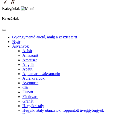
Kategóriák
Kategóriák
Gyöngymentő akció, amíg a készlet tart!
Nyár
Ásványok
Achát
Amazonit
Ametiszt
Angelit
Apatit
Aquamarine/akvamarin
Aura kvarcok
Aventurin
Citrin
Fluorit
Füstkvarc
Gránát
Hegyikristály
Hegyikristály utánzatok: roppantott üveggyöngyök