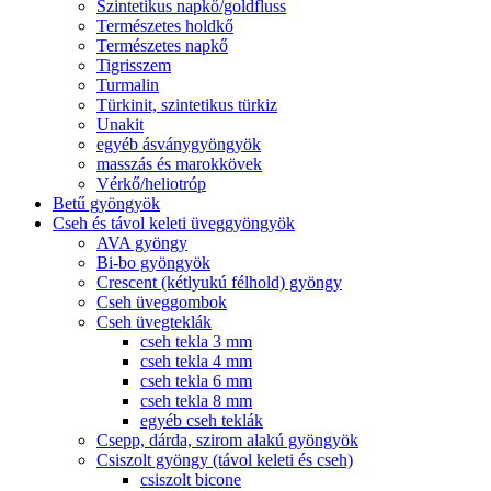
Szintetikus napkő/goldfluss
Természetes holdkő
Természetes napkő
Tigrisszem
Turmalin
Türkinit, szintetikus türkiz
Unakit
egyéb ásványgyöngyök
masszás és marokkövek
Vérkő/heliotróp
Betű gyöngyök
Cseh és távol keleti üveggyöngyök
AVA gyöngy
Bi-bo gyöngyök
Crescent (kétlyukú félhold) gyöngy
Cseh üveggombok
Cseh üvegteklák
cseh tekla 3 mm
cseh tekla 4 mm
cseh tekla 6 mm
cseh tekla 8 mm
egyéb cseh teklák
Csepp, dárda, szirom alakú gyöngyök
Csiszolt gyöngy (távol keleti és cseh)
csiszolt bicone