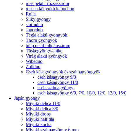
rose petal - rózsaszirom
rosetta kétlyukú kabochon
Rulla
Silky gyöngy
stormduo
superduo
Tégla alakú gyöngyök
Thorn gyöngyök
tulip petal-tulipánszirom
Tüskegyöngy-spike
Virág alakú gyöngyök
Wibeduo
Zoliduo
Cseh kásagyöngyök és szalmagyöngyök
cseh kásagyöngy 9/0
cseh kásagyöngy 11/0
cseh szalmagyöngy
cseh kásagyöngy 6/0, 7/0, 10/0, 12/0, 13/0, 15/0
Japán gyöngy
Miyuki delica 11/0
Miyuki delica 8/0
Miyuki drops
Miyuki half tila
Miyuki kocka
Miyuki szalmagyöngy 6 mm