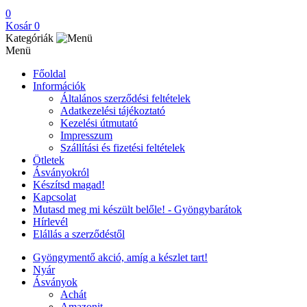
0
Kosár
0
Kategóriák
Menü
Főoldal
Információk
Általános szerződési feltételek
Adatkezelési tájékoztató
Kezelési útmutató
Impresszum
Szállítási és fizetési feltételek
Ötletek
Ásványokról
Készítsd magad!
Kapcsolat
Mutasd meg mi készült belőle! - Gyöngybarátok
Hírlevél
Elállás a szerződéstől
Gyöngymentő akció, amíg a készlet tart!
Nyár
Ásványok
Achát
Amazonit