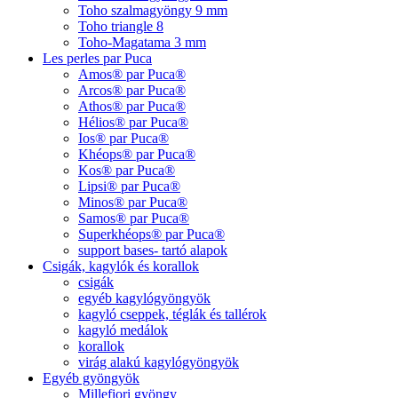
Toho szalmagyöngy 9 mm
Toho triangle 8
Toho-Magatama 3 mm
Les perles par Puca
Amos® par Puca®
Arcos® par Puca®
Athos® par Puca®
Hélios® par Puca®
Ios® par Puca®
Khéops® par Puca®
Kos® par Puca®
Lipsi® par Puca®
Minos® par Puca®
Samos® par Puca®
Superkhéops® par Puca®
support bases- tartó alapok
Csigák, kagylók és korallok
csigák
egyéb kagylógyöngyök
kagyló cseppek, téglák és tallérok
kagyló medálok
korallok
virág alakú kagylógyöngyök
Egyéb gyöngyök
Millefiori gyöngy