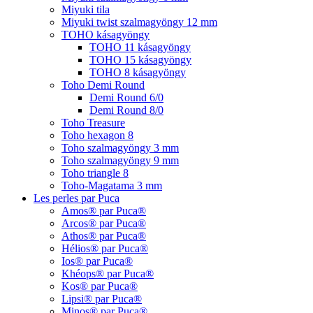
Miyuki tila
Miyuki twist szalmagyöngy 12 mm
TOHO kásagyöngy
TOHO 11 kásagyöngy
TOHO 15 kásagyöngy
TOHO 8 kásagyöngy
Toho Demi Round
Demi Round 6/0
Demi Round 8/0
Toho Treasure
Toho hexagon 8
Toho szalmagyöngy 3 mm
Toho szalmagyöngy 9 mm
Toho triangle 8
Toho-Magatama 3 mm
Les perles par Puca
Amos® par Puca®
Arcos® par Puca®
Athos® par Puca®
Hélios® par Puca®
Ios® par Puca®
Khéops® par Puca®
Kos® par Puca®
Lipsi® par Puca®
Minos® par Puca®