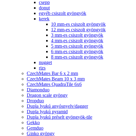
csepp
donut
egyéb csiszolt gyöngyök
kerek
10 mm-es csiszolt gyöngyök
12 mm-es csiszolt gyöngyök
3 mm-es csiszolt gyöngyök
4 mm-es csiszolt gyöngyök
5 mm-es csiszolt gyöngyök
6 mm-es csiszolt gyöngyök
8 mm-es csiszolt gyöngyök
nugget
rizs
CzechMates Bar 6 x 2 mm
CzechMates Beam 10 x 3 mm
CzechMates QuadraTile 6x6
Diamonduo
Dragon scale gyöngy
Dropduo
Dupla lyukú anyósnyelv/dagger
Dupla lyukú pyramid
Dupla lyukú préselt gyöngyök-tile
Gekko
Gemduo
Ginko gyöngy