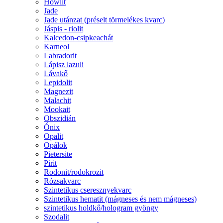
Howlit
Jade
Jade utánzat (préselt törmelékes kvarc)
Jáspis - riolit
Kalcedon-csipkeachát
Karneol
Labradorit
Lápisz lazuli
Lávakő
Lepidolit
Magnezit
Malachit
Mookait
Obszidián
Ónix
Opalit
Opálok
Pietersite
Pirit
Rodonit/rodokrozit
Rózsakvarc
Szintetikus cseresznyekvarc
Szintetikus hematit (mágneses és nem mágneses)
szintetikus holdkő/hologram gyöngy
Szodalit