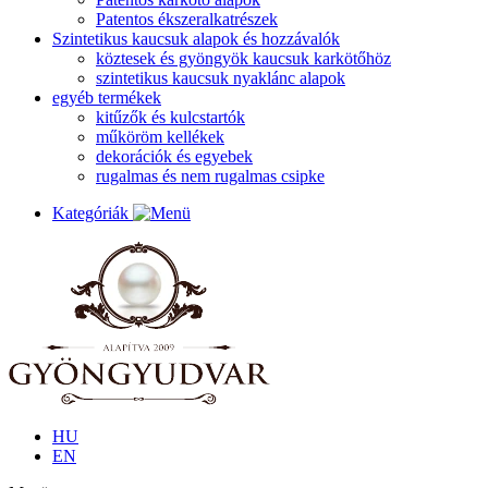
Patentos ékszeralkatrészek
Szintetikus kaucsuk alapok és hozzávalók
köztesek és gyöngyök kaucsuk karkötőhöz
szintetikus kaucsuk nyaklánc alapok
egyéb termékek
kitűzők és kulcstartók
műköröm kellékek
dekorációk és egyebek
rugalmas és nem rugalmas csipke
Kategóriák
HU
EN