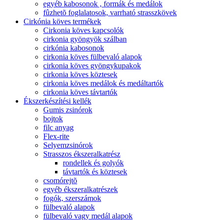
egyéb kabosonok , formák és medálok
fûzhetõ foglalatosok, varrható strasszkövek
Cirkónia köves termékek
Cirkonia köves kapcsolók
cirkonia gyöngyök szálban
cirkónia kabosonok
cirkonia köves fülbevaló alapok
cirkonia köves gyöngykupakok
cirkonia köves köztesek
cirkonia köves medálok és medáltartók
cirkonia köves távtartók
Ékszerkészítési kellék
Gumis zsinórok
bojtok
filc anyag
Flex-rite
Selyemzsinórok
Strasszos ékszeralkatrész
rondellek és golyók
távtartók és köztesek
csomórejtõ
egyéb ékszeralkatrészek
fogók, szerszámok
fülbevaló alapok
fülbevaló vagy medál alapok