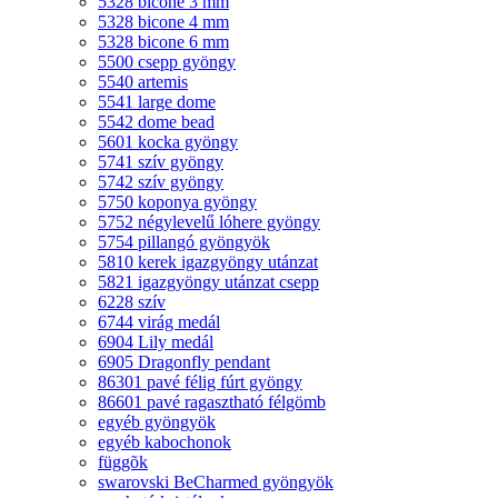
5328 bicone 3 mm
5328 bicone 4 mm
5328 bicone 6 mm
5500 csepp gyöngy
5540 artemis
5541 large dome
5542 dome bead
5601 kocka gyöngy
5741 szív gyöngy
5742 szív gyöngy
5750 koponya gyöngy
5752 négylevelű lóhere gyöngy
5754 pillangó gyöngyök
5810 kerek igazgyöngy utánzat
5821 igazgyöngy utánzat csepp
6228 szív
6744 virág medál
6904 Lily medál
6905 Dragonfly pendant
86301 pavé félig fúrt gyöngy
86601 pavé ragasztható félgömb
egyéb gyöngyök
egyéb kabochonok
függõk
swarovski BeCharmed gyöngyök