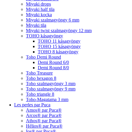
Miyuki drops
Miyuki half tila
Miyuki kocka
Miyuki szalmagyöngy 6 mm
Miyuki tila
Miyuki twist szalmagyöngy 12 mm
TOHO kásagyöngy
TOHO 11 kásagyöngy
TOHO 15 kásagyöngy
TOHO 8 kásagyöngy
Toho Demi Round
Demi Round 6/0
Demi Round 8/0
Toho Treasure
Toho hexagon 8
Toho szalmagyöngy 3 mm
Toho szalmagyöngy 9 mm
Toho triangle 8
Toho-Magatama 3 mm
Les perles par Puca
Amos® par Puca®
Arcos® par Puca®
Athos® par Puca®
Hélios® par Puca®
Ios® par Puca®