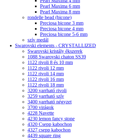
Pearl Maxima 4 mm
Pearl Maxima 6 mm
Pearl Maxima 8 mm
rondelle bead (bicone)
Preciosa bicone 3 mm
Preciosa bicone 4 mm
Preciosa bicone 5-6 mm
szív medál
Swarovski elements - CRYSTALLIZED
Swarovski kristály ékszerek
1088 Swarovski chaton SS39
1122 rivoli 8 és 10 mm
1122 rivoli 12 mm
1122 rivoli 14 mm
1122 rivoli 16 mm
1122 rivoli 18 mm
3200 varrható rivoli
3259 varrható szív
3400 varrható négyzet
3700 virágok
4228 Navette
4230 lemon fancy stone
4320 Csepp kabochon
4327 csepp kabochon
4439 square ring