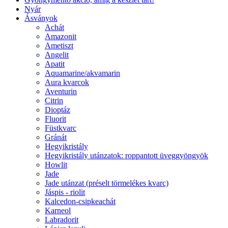
Nyár
Ásványok
Achát
Amazonit
Ametiszt
Angelit
Apatit
Aquamarine/akvamarin
Aura kvarcok
Aventurin
Citrin
Dioptáz
Fluorit
Füstkvarc
Gránát
Hegyikristály
Hegyikristály utánzatok: roppantott üveggyöngyök
Howlit
Jade
Jade utánzat (préselt törmelékes kvarc)
Jáspis - riolit
Kalcedon-csipkeachát
Karneol
Labradorit