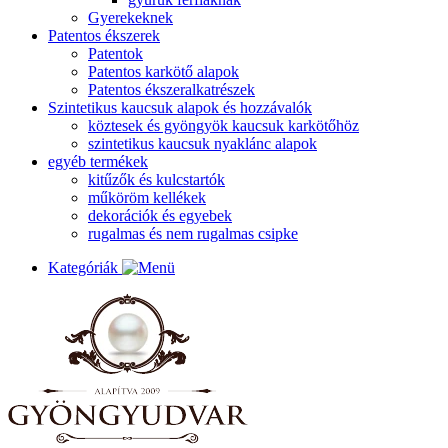
Gyerekeknek
Patentos ékszerek
Patentok
Patentos karkötő alapok
Patentos ékszeralkatrészek
Szintetikus kaucsuk alapok és hozzávalók
köztesek és gyöngyök kaucsuk karkötőhöz
szintetikus kaucsuk nyaklánc alapok
egyéb termékek
kitűzők és kulcstartók
műköröm kellékek
dekorációk és egyebek
rugalmas és nem rugalmas csipke
Kategóriák