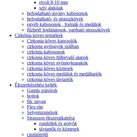
rivoli 8-10 mm
szív alakúak
befoglalható ásvány kabosonok
befoglalható- és strasszkövek
egyéb kabosonok , formák és medálok
fûzhetõ foglalatosok, varrható strasszkövek
Cirkónia köves termékek
Cirkonia köves kapcsolók
cirkonia gyöngyök szálban
cirkónia kabosonok
cirkonia köves fülbevaló alapok
cirkonia köves gyöngykupakok
cirkonia köves köztesek
cirkonia köves medálok és medáltartók
cirkonia köves távtartók
Ékszerkészítési kellék
Gumis zsinórok
bojtok
filc anyag
Flex-rite
Selyemzsinórok
Strasszos ékszeralkatrész
rondellek és golyók
távtartók és köztesek
csomórejtõ