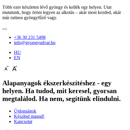
Több ezer készleten lévő gyöngy és kellék egy helyen. Utat
mutatunk, hogy öröm legyen az alkotás – akár most kezded, akár
már rutinos gyöngyfűző vagy.
+36 30 231 5498
info@gyongyudvar.hu
HU
EN
Alapanyagok ékszerkészítéshez - egy
helyen. Ha tudod, mit keresel, gyorsan
megtalálod. Ha nem, segítünk elindulni.
Újdonságok
Készítsd magad!
Kapcsolat