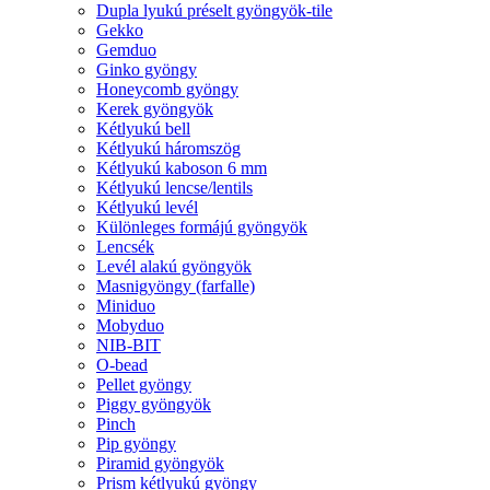
Dupla lyukú préselt gyöngyök-tile
Gekko
Gemduo
Ginko gyöngy
Honeycomb gyöngy
Kerek gyöngyök
Kétlyukú bell
Kétlyukú háromszög
Kétlyukú kaboson 6 mm
Kétlyukú lencse/lentils
Kétlyukú levél
Különleges formájú gyöngyök
Lencsék
Levél alakú gyöngyök
Masnigyöngy (farfalle)
Miniduo
Mobyduo
NIB-BIT
O-bead
Pellet gyöngy
Piggy gyöngyök
Pinch
Pip gyöngy
Piramid gyöngyök
Prism kétlyukú gyöngy