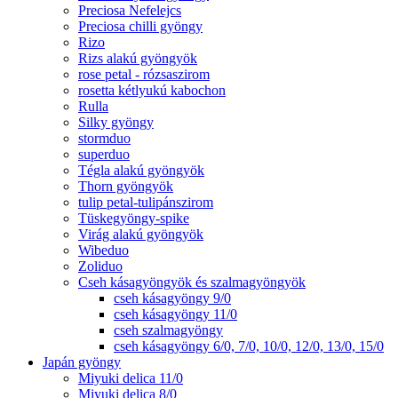
Preciosa Nefelejcs
Preciosa chilli gyöngy
Rizo
Rizs alakú gyöngyök
rose petal - rózsaszirom
rosetta kétlyukú kabochon
Rulla
Silky gyöngy
stormduo
superduo
Tégla alakú gyöngyök
Thorn gyöngyök
tulip petal-tulipánszirom
Tüskegyöngy-spike
Virág alakú gyöngyök
Wibeduo
Zoliduo
Cseh kásagyöngyök és szalmagyöngyök
cseh kásagyöngy 9/0
cseh kásagyöngy 11/0
cseh szalmagyöngy
cseh kásagyöngy 6/0, 7/0, 10/0, 12/0, 13/0, 15/0
Japán gyöngy
Miyuki delica 11/0
Miyuki delica 8/0