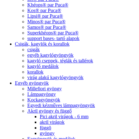
Khéops® par Puca®
Kos® par Puca®
Lipsi® par Puca®
Minos® par Puca®
Samos® par Puca®
Superkhéops® par Puca®
support bases- tartó alapok
Csigák, kagylók és korallok
csigák
egyéb kagylógyöngyök
kagyló cseppek, téglák és tallérok
kagyló medálok
korallok
virág alakú kagylógyöngyök
Egyéb gyöngyök
Millefiori gyöngy
Lámpagyöngy
Kockagyöngyök
Egyedi kézműves lámpagyöngyök
Akril gyöngy és függő
Pici akril virágok - 6 mm
akril virágok
függõ
gyöngy
Fagyöngyök és medálok