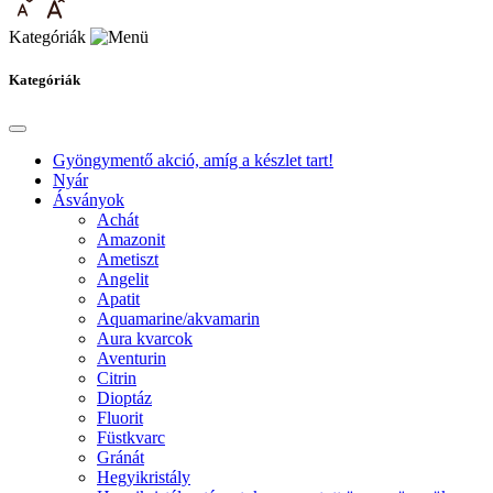
Kategóriák
Kategóriák
Gyöngymentő akció, amíg a készlet tart!
Nyár
Ásványok
Achát
Amazonit
Ametiszt
Angelit
Apatit
Aquamarine/akvamarin
Aura kvarcok
Aventurin
Citrin
Dioptáz
Fluorit
Füstkvarc
Gránát
Hegyikristály