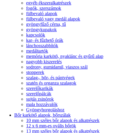
egyéb ékszeralkatrészek
fogók, szerszámok
fülbevaló alapok
fülbevaló vagy medál alapok
gyöngyfűző cérna, tű
gyöngykupakok
kapcsolók
kar- és fűzhető órák
lánchosszabbítók
medáltartók
memória karkötõ, nyaklánc és gyűrű alap
nagyobb kiszerelés
sodrony, gumidamil, viaszos szál
stopperek
szalag-, bõr- és pántvégek
szatén és organza szalagok
szerelőkarikák
szerelőpálcák
sujtás zsinórok
mala hozzávalók
Gyöngyhorgoláshoz
Bőr karkötő alapok, bőrszálak
10 mm széles bőr alapok és alkatrészek
12 x 6 mm-es ovális bőrök
13 mm széles bőr alapok és alkatrészek