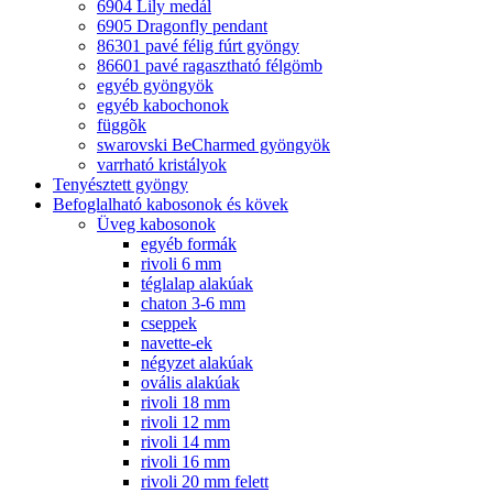
6904 Lily medál
6905 Dragonfly pendant
86301 pavé félig fúrt gyöngy
86601 pavé ragasztható félgömb
egyéb gyöngyök
egyéb kabochonok
függõk
swarovski BeCharmed gyöngyök
varrható kristályok
Tenyésztett gyöngy
Befoglalható kabosonok és kövek
Üveg kabosonok
egyéb formák
rivoli 6 mm
téglalap alakúak
chaton 3-6 mm
cseppek
navette-ek
négyzet alakúak
ovális alakúak
rivoli 18 mm
rivoli 12 mm
rivoli 14 mm
rivoli 16 mm
rivoli 20 mm felett