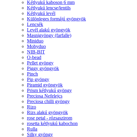
Kétlyukú kaboson 6 mm
Kétlyukú lencse/lentils
Kétlyukú levél
Különleges formájú gyöngyök
Lencsék
Levél alakú gyöngyök
Masnigyöngy (farfalle)
Miniduo
Mobyduo
NIB-BIT
O-bead
Pellet gyöngy
Piggy gyöngyök
Pinch
Pip gyöngy
Piramid gyöngyök
Prism kétlyukú gyöngy
Preciosa Nefelejcs
Preciosa chilli gyöngy
Rizo
Rizs alakú gyöngyök
rose petal - rózsaszirom
rosetta kétlyukú kabochon
Rulla
Silky gyöngy