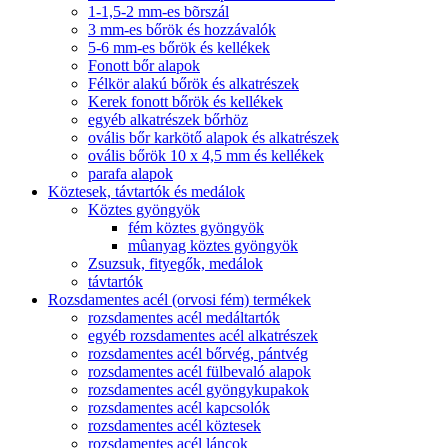
1-1,5-2 mm-es bõrszál
3 mm-es bőrök és hozzávalók
5-6 mm-es bőrök és kellékek
Fonott bőr alapok
Félkör alakú bőrök és alkatrészek
Kerek fonott bőrök és kellékek
egyéb alkatrészek bőrhöz
ovális bőr karkötő alapok és alkatrészek
ovális bőrök 10 x 4,5 mm és kellékek
parafa alapok
Köztesek, távtartók és medálok
Köztes gyöngyök
fém köztes gyöngyök
mûanyag köztes gyöngyök
Zsuzsuk, fityegők, medálok
távtartók
Rozsdamentes acél (orvosi fém) termékek
rozsdamentes acél medáltartók
egyéb rozsdamentes acél alkatrészek
rozsdamentes acél bőrvég, pántvég
rozsdamentes acél fülbevaló alapok
rozsdamentes acél gyöngykupakok
rozsdamentes acél kapcsolók
rozsdamentes acél köztesek
rozsdamentes acél láncok