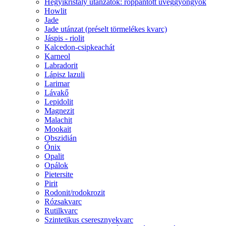
Hegyikristály utánzatok: roppantott üveggyöngyök
Howlit
Jade
Jade utánzat (préselt törmelékes kvarc)
Jáspis - riolit
Kalcedon-csipkeachát
Karneol
Labradorit
Lápisz lazuli
Larimar
Lávakő
Lepidolit
Magnezit
Malachit
Mookait
Obszidián
Ónix
Opalit
Opálok
Pietersite
Pirit
Rodonit/rodokrozit
Rózsakvarc
Rutilkvarc
Szintetikus cseresznyekvarc