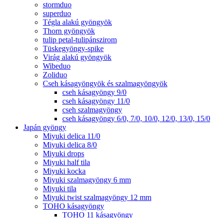
stormduo
superduo
Tégla alakú gyöngyök
Thorn gyöngyök
tulip petal-tulipánszirom
Tüskegyöngy-spike
Virág alakú gyöngyök
Wibeduo
Zoliduo
Cseh kásagyöngyök és szalmagyöngyök
cseh kásagyöngy 9/0
cseh kásagyöngy 11/0
cseh szalmagyöngy
cseh kásagyöngy 6/0, 7/0, 10/0, 12/0, 13/0, 15/0
Japán gyöngy
Miyuki delica 11/0
Miyuki delica 8/0
Miyuki drops
Miyuki half tila
Miyuki kocka
Miyuki szalmagyöngy 6 mm
Miyuki tila
Miyuki twist szalmagyöngy 12 mm
TOHO kásagyöngy
TOHO 11 kásagyöngy