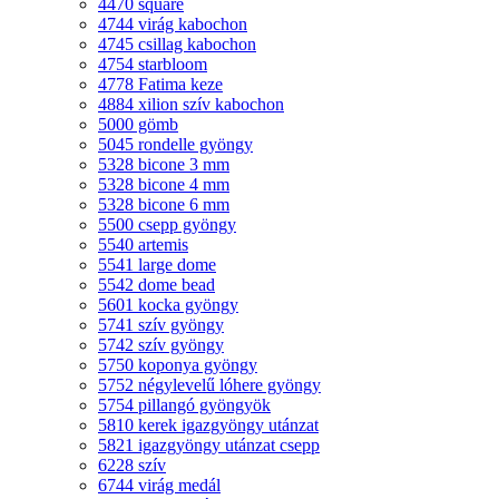
4470 square
4744 virág kabochon
4745 csillag kabochon
4754 starbloom
4778 Fatima keze
4884 xilion szív kabochon
5000 gömb
5045 rondelle gyöngy
5328 bicone 3 mm
5328 bicone 4 mm
5328 bicone 6 mm
5500 csepp gyöngy
5540 artemis
5541 large dome
5542 dome bead
5601 kocka gyöngy
5741 szív gyöngy
5742 szív gyöngy
5750 koponya gyöngy
5752 négylevelű lóhere gyöngy
5754 pillangó gyöngyök
5810 kerek igazgyöngy utánzat
5821 igazgyöngy utánzat csepp
6228 szív
6744 virág medál