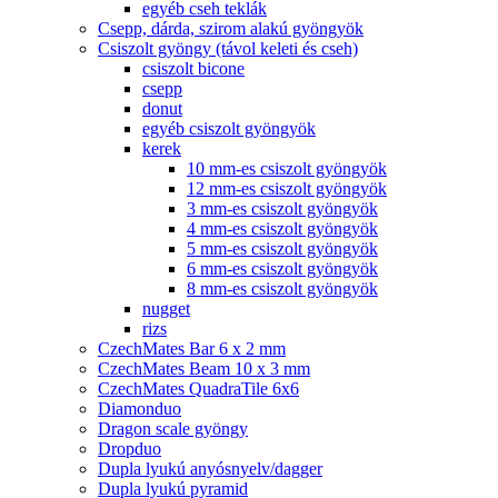
egyéb cseh teklák
Csepp, dárda, szirom alakú gyöngyök
Csiszolt gyöngy (távol keleti és cseh)
csiszolt bicone
csepp
donut
egyéb csiszolt gyöngyök
kerek
10 mm-es csiszolt gyöngyök
12 mm-es csiszolt gyöngyök
3 mm-es csiszolt gyöngyök
4 mm-es csiszolt gyöngyök
5 mm-es csiszolt gyöngyök
6 mm-es csiszolt gyöngyök
8 mm-es csiszolt gyöngyök
nugget
rizs
CzechMates Bar 6 x 2 mm
CzechMates Beam 10 x 3 mm
CzechMates QuadraTile 6x6
Diamonduo
Dragon scale gyöngy
Dropduo
Dupla lyukú anyósnyelv/dagger
Dupla lyukú pyramid