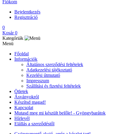
Fiókom
Bejelentkezés
Regisztráció
0
Kosár
0
Kategóriák
Menü
Főoldal
Információk
Általános szerződési feltételek
Adatkezelési tájékoztató
Kezelési útmutató
Impresszum
Szállítási és fizetési feltételek
Ötletek
Ásványokról
Készítsd magad!
Kapcsolat
Mutasd meg mi készült belőle! - Gyöngybarátok
Hírlevél
Elállás a szerződéstől
Gyöngymentő akció, amíg a készlet tart!