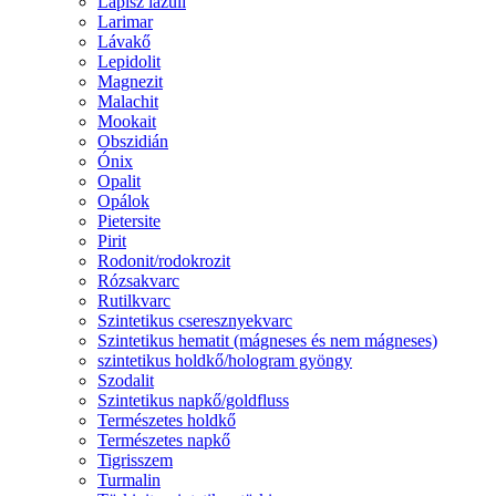
Lápisz lazuli
Larimar
Lávakő
Lepidolit
Magnezit
Malachit
Mookait
Obszidián
Ónix
Opalit
Opálok
Pietersite
Pirit
Rodonit/rodokrozit
Rózsakvarc
Rutilkvarc
Szintetikus cseresznyekvarc
Szintetikus hematit (mágneses és nem mágneses)
szintetikus holdkő/hologram gyöngy
Szodalit
Szintetikus napkő/goldfluss
Természetes holdkő
Természetes napkő
Tigrisszem
Turmalin