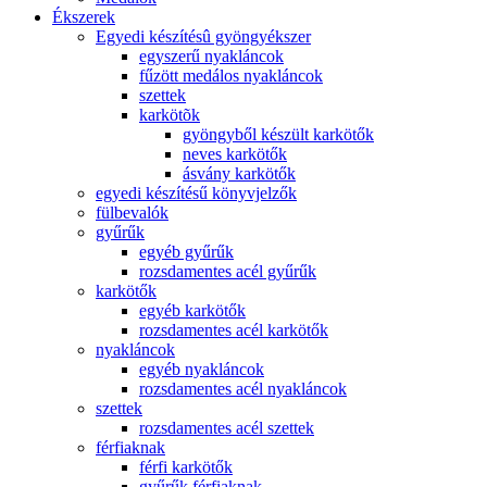
Ékszerek
Egyedi készítésû gyöngyékszer
egyszerű nyakláncok
fűzött medálos nyakláncok
szettek
karkötõk
gyöngyből készült karkötők
neves karkötők
ásvány karkötők
egyedi készítésű könyvjelzők
fülbevalók
gyűrűk
egyéb gyűrűk
rozsdamentes acél gyűrűk
karkötők
egyéb karkötők
rozsdamentes acél karkötők
nyakláncok
egyéb nyakláncok
rozsdamentes acél nyakláncok
szettek
rozsdamentes acél szettek
férfiaknak
férfi karkötők
gyűrűk férfiaknak