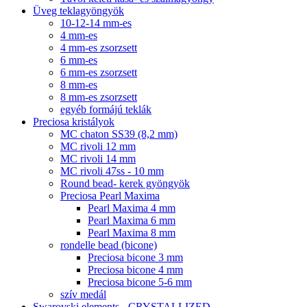
Üveg teklagyöngyök
10-12-14 mm-es
4 mm-es
4 mm-es zsorzsett
6 mm-es
6 mm-es zsorzsett
8 mm-es
8 mm-es zsorzsett
egyéb formájú teklák
Preciosa kristályok
MC chaton SS39 (8,2 mm)
MC rivoli 12 mm
MC rivoli 14 mm
MC rivoli 47ss - 10 mm
Round bead- kerek gyöngyök
Preciosa Pearl Maxima
Pearl Maxima 4 mm
Pearl Maxima 6 mm
Pearl Maxima 8 mm
rondelle bead (bicone)
Preciosa bicone 3 mm
Preciosa bicone 4 mm
Preciosa bicone 5-6 mm
szív medál
Swarovski elements - CRYSTALLIZED