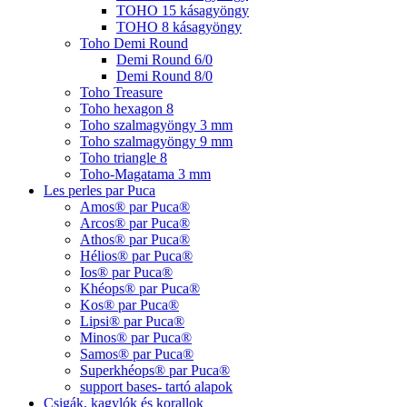
TOHO 15 kásagyöngy
TOHO 8 kásagyöngy
Toho Demi Round
Demi Round 6/0
Demi Round 8/0
Toho Treasure
Toho hexagon 8
Toho szalmagyöngy 3 mm
Toho szalmagyöngy 9 mm
Toho triangle 8
Toho-Magatama 3 mm
Les perles par Puca
Amos® par Puca®
Arcos® par Puca®
Athos® par Puca®
Hélios® par Puca®
Ios® par Puca®
Khéops® par Puca®
Kos® par Puca®
Lipsi® par Puca®
Minos® par Puca®
Samos® par Puca®
Superkhéops® par Puca®
support bases- tartó alapok
Csigák, kagylók és korallok