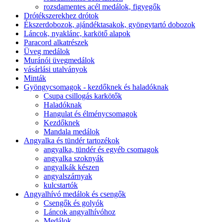
rozsdamentes acél medálok, figyegők
Drótékszerekhez drótok
Ékszerdobozok, ajándéktasakok, gyöngytartó dobozok
Láncok, nyaklánc, karkötő alapok
Paracord alkatrészek
Üveg medálok
Muránói üvegmedálok
vásárlási utalványok
Minták
Gyöngycsomagok - kezdőknek és haladóknak
Csupa csillogás karkötők
Haladóknak
Hangulat és élménycsomagok
Kezdőknek
Mandala medálok
Angyalka és tündér tartozékok
angyalka, tündér és egyéb csomagok
angyalka szoknyák
angyalkák készen
angyalszárnyak
kulcstartók
Angyalhívó medálok és csengők
Csengők és golyók
Láncok angyalhívóhoz
Medálok