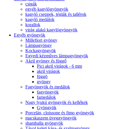
csigák
egyéb kagylógyöngyök
kagyló cseppek, téglák és tallérok
kagyló medálok
korallok
virág alakú kagylógyöngyök
Egyéb gyöngyök
Millefiori gyöngy
Lámpagyöngy
Kockagyöngyök
Egyedi kézműves lámpagyöngyök
Akril gyöngy és függő
Pici akril virágok - 6 mm
akril virágok
függõ
gyöngy
Fagyöngyök és medálok
fagyöngyök
famedálok
Nagy lyukú gyöngyök és kellékek
Gyöngyök
Porcelán, cloissone és fimo gyöngyök
macskaszem üveggyöngyök
shamballa gyöngyök
Távol keleti kása- és szalmagyöngy