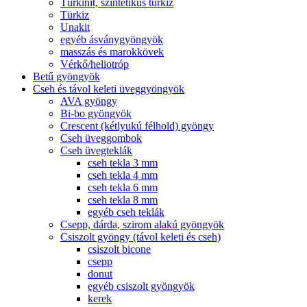
Türkinit, szintetikus türkiz
Türkiz
Unakit
egyéb ásványgyöngyök
masszás és marokkövek
Vérkő/heliotróp
Betű gyöngyök
Cseh és távol keleti üveggyöngyök
AVA gyöngy
Bi-bo gyöngyök
Crescent (kétlyukú félhold) gyöngy
Cseh üveggombok
Cseh üvegteklák
cseh tekla 3 mm
cseh tekla 4 mm
cseh tekla 6 mm
cseh tekla 8 mm
egyéb cseh teklák
Csepp, dárda, szirom alakú gyöngyök
Csiszolt gyöngy (távol keleti és cseh)
csiszolt bicone
csepp
donut
egyéb csiszolt gyöngyök
kerek