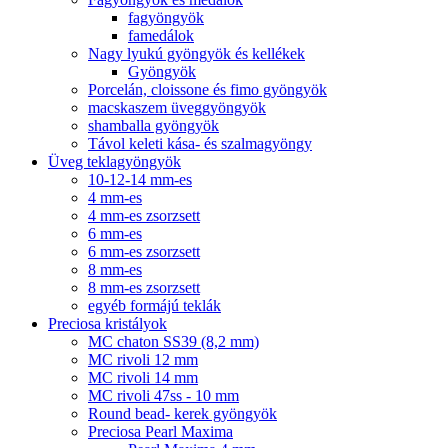
fagyöngyök
famedálok
Nagy lyukú gyöngyök és kellékek
Gyöngyök
Porcelán, cloissone és fimo gyöngyök
macskaszem üveggyöngyök
shamballa gyöngyök
Távol keleti kása- és szalmagyöngy
Üveg teklagyöngyök
10-12-14 mm-es
4 mm-es
4 mm-es zsorzsett
6 mm-es
6 mm-es zsorzsett
8 mm-es
8 mm-es zsorzsett
egyéb formájú teklák
Preciosa kristályok
MC chaton SS39 (8,2 mm)
MC rivoli 12 mm
MC rivoli 14 mm
MC rivoli 47ss - 10 mm
Round bead- kerek gyöngyök
Preciosa Pearl Maxima