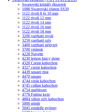
Swarovski kristály ékszerek
1088 Swarovski chaton SS39
1122 rivoli 8 és 10 mm
1122 rivoli 12 mm
1122 rivoli 14 mm
1122 rivoli 16 mm
1122 rivoli 18 mm
3200 varrható rivoli
3259 varrható szív
3400 varrható négyzet
3700 virágok
4228 Navette
4230 lemon fancy stone
4320 Csepp kabochon
4327 csepp kabochon
4439 square ring
4470 square
4744 virág kabochon
4745 csillag kabochon
4754 starbloom
4778 Fatima keze
4884 xilion szív kabochon
5000 gömb
5045 rondelle gyöngy