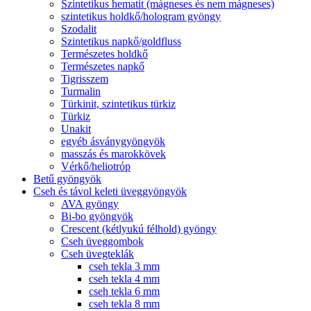
Szintetikus hematit (mágneses és nem mágneses)
szintetikus holdkő/hologram gyöngy
Szodalit
Szintetikus napkő/goldfluss
Természetes holdkő
Természetes napkő
Tigrisszem
Turmalin
Türkinit, szintetikus türkiz
Türkiz
Unakit
egyéb ásványgyöngyök
masszás és marokkövek
Vérkő/heliotróp
Betű gyöngyök
Cseh és távol keleti üveggyöngyök
AVA gyöngy
Bi-bo gyöngyök
Crescent (kétlyukú félhold) gyöngy
Cseh üveggombok
Cseh üvegteklák
cseh tekla 3 mm
cseh tekla 4 mm
cseh tekla 6 mm
cseh tekla 8 mm