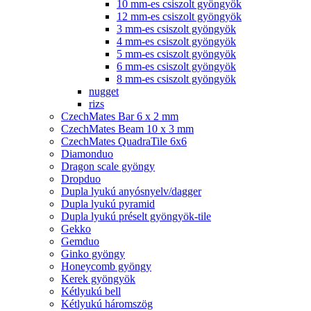
10 mm-es csiszolt gyöngyök
12 mm-es csiszolt gyöngyök
3 mm-es csiszolt gyöngyök
4 mm-es csiszolt gyöngyök
5 mm-es csiszolt gyöngyök
6 mm-es csiszolt gyöngyök
8 mm-es csiszolt gyöngyök
nugget
rizs
CzechMates Bar 6 x 2 mm
CzechMates Beam 10 x 3 mm
CzechMates QuadraTile 6x6
Diamonduo
Dragon scale gyöngy
Dropduo
Dupla lyukú anyósnyelv/dagger
Dupla lyukú pyramid
Dupla lyukú préselt gyöngyök-tile
Gekko
Gemduo
Ginko gyöngy
Honeycomb gyöngy
Kerek gyöngyök
Kétlyukú bell
Kétlyukú háromszög