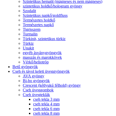
Szintetikus hematit (mágneses és nem mágneses)
szintetikus holdkő/hologram gyöngy
Szodalit
Szintetikus napkő/goldfluss
Természetes holdkő
Természetes napkő
Tigrisszem
Turmalin
Türkinit, szintetikus türkiz
Türkiz
Unakit
egyéb ásványgyöngyök
masszás és marokkövek
Vérkő/heliotróp
Betű gyöngyök
Cseh és távol keleti üveggyöngyök
AVA gyöngy
Bi-bo gyöngyök
Crescent (kétlyukú félhold) gyöngy
Cseh üveggombok
Cseh üvegteklák
cseh tekla 3 mm
cseh tekla 4 mm
cseh tekla 6 mm
cseh tekla 8 mm