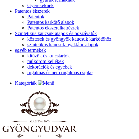
Gyerekeknek
Patentos ékszerek
Patentok
Patentos karkötő alapok
Patentos ékszeralkatrészek
Szintetikus kaucsuk alapok és hozzávalók
köztesek és gyöngyök kaucsuk karkötőhöz
szintetikus kaucsuk nyaklánc alapok
egyéb termékek
kitűzők és kulcstartók
műköröm kellékek
dekorációk és egyebek
rugalmas és nem rugalmas csipke
Kategóriák