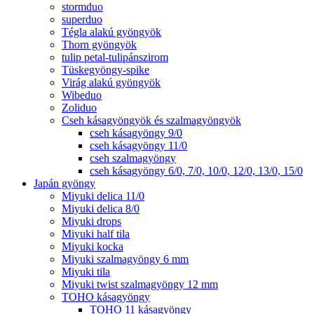
stormduo
superduo
Tégla alakú gyöngyök
Thorn gyöngyök
tulip petal-tulipánszirom
Tüskegyöngy-spike
Virág alakú gyöngyök
Wibeduo
Zoliduo
Cseh kásagyöngyök és szalmagyöngyök
cseh kásagyöngy 9/0
cseh kásagyöngy 11/0
cseh szalmagyöngy
cseh kásagyöngy 6/0, 7/0, 10/0, 12/0, 13/0, 15/0
Japán gyöngy
Miyuki delica 11/0
Miyuki delica 8/0
Miyuki drops
Miyuki half tila
Miyuki kocka
Miyuki szalmagyöngy 6 mm
Miyuki tila
Miyuki twist szalmagyöngy 12 mm
TOHO kásagyöngy
TOHO 11 kásagyöngy