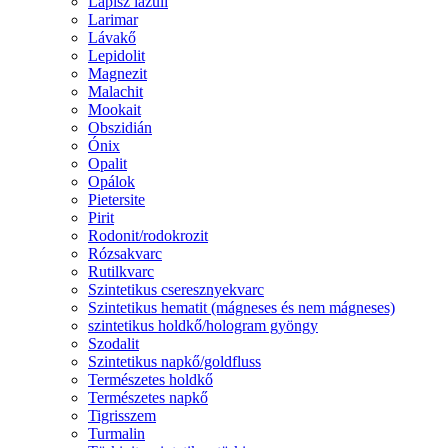
Lápisz lazuli
Larimar
Lávakő
Lepidolit
Magnezit
Malachit
Mookait
Obszidián
Ónix
Opalit
Opálok
Pietersite
Pirit
Rodonit/rodokrozit
Rózsakvarc
Rutilkvarc
Szintetikus cseresznyekvarc
Szintetikus hematit (mágneses és nem mágneses)
szintetikus holdkő/hologram gyöngy
Szodalit
Szintetikus napkő/goldfluss
Természetes holdkő
Természetes napkő
Tigrisszem
Turmalin