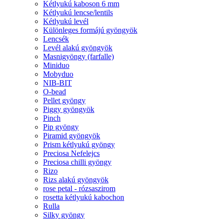
Kétlyukú kaboson 6 mm
Kétlyukú lencse/lentils
Kétlyukú levél
Különleges formájú gyöngyök
Lencsék
Levél alakú gyöngyök
Masnigyöngy (farfalle)
Miniduo
Mobyduo
NIB-BIT
O-bead
Pellet gyöngy
Piggy gyöngyök
Pinch
Pip gyöngy
Piramid gyöngyök
Prism kétlyukú gyöngy
Preciosa Nefelejcs
Preciosa chilli gyöngy
Rizo
Rizs alakú gyöngyök
rose petal - rózsaszirom
rosetta kétlyukú kabochon
Rulla
Silky gyöngy