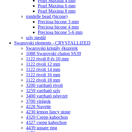
Pearl Maxima 4 mm
Pearl Maxima 6 mm
Pearl Maxima 8 mm
rondelle bead (bicone)
Preciosa bicone 3 mm
Preciosa bicone 4 mm
Preciosa bicone 5-6 mm
szív medál
Swarovski elements - CRYSTALLIZED
Swarovski kristály ékszerek
1088 Swarovski chaton SS39
1122 rivoli 8 és 10 mm
1122 rivoli 12 mm
1122 rivoli 14 mm
1122 rivoli 16 mm
1122 rivoli 18 mm
3200 varrható rivoli
3259 varrható szív
3400 varrható négyzet
3700 virágok
4228 Navette
4230 lemon fancy stone
4320 Csepp kabochon
4327 csepp kabochon
4439 square ring