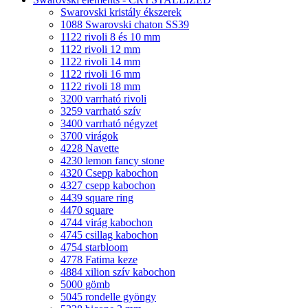
Swarovski kristály ékszerek
1088 Swarovski chaton SS39
1122 rivoli 8 és 10 mm
1122 rivoli 12 mm
1122 rivoli 14 mm
1122 rivoli 16 mm
1122 rivoli 18 mm
3200 varrható rivoli
3259 varrható szív
3400 varrható négyzet
3700 virágok
4228 Navette
4230 lemon fancy stone
4320 Csepp kabochon
4327 csepp kabochon
4439 square ring
4470 square
4744 virág kabochon
4745 csillag kabochon
4754 starbloom
4778 Fatima keze
4884 xilion szív kabochon
5000 gömb
5045 rondelle gyöngy