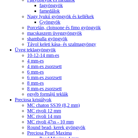
fagyöngyök
famedálok
Nagy lyukú gyöngyök és kellékek
Gyöngyök
Porcelán, cloissone és fimo gyöngyök
macskaszem üveggyöngyök
shamballa gyöngyök
Távol keleti kása- és szalmagyöngy
Üveg teklagyöngyök
10-12-14 mm-es
4 mm-es
4 mm-es zsorzsett
6 mm-es
6 mm-es zsorzsett
8 mm-es
8 mm-es zsorzsett
egyéb formájú teklák
Preciosa kristályok
MC chaton SS39 (8,2 mm)
MC rivoli 12 mm
MC rivoli 14 mm
MC rivoli 47ss - 10 mm
Round bead- kerek gyöngyök
Preciosa Pearl Maxima