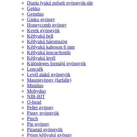
Dupla lyukú préselt gyöngyök-tile
Gekko
Gemduo
Ginko gyöngy
Honeycomb gyöngy
Kerek gyöngyök
Kétlyukú bell
Kétlyukú háromszög
Kétlyukú kaboson 6 mm
Kétlyukú lencse/lentils
Kétlyukú levél
Különleges formájú gyöngyök
Lencsék
Levél alakú gyöngyök
Masnigyöngy (farfalle)
Miniduo
Mobyduo
NIB-BIT
O-bead
Pellet gyöngy
Piggy gyöngyök
Pinch
Pip gyöngy
Piramid gyöngyök
Prism kétlyukú gyöngy