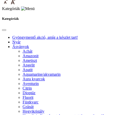
Kategóriák
Kategóriák
Gyöngymentő akció, amíg a készlet tart!
Nyár
Ásványok
Achát
Amazonit
Ametiszt
Angelit
Apatit
Aquamarine/akvamarin
Aura kvarcok
Aventurin
Citrin
Dioptáz
Fluorit
Füstkvarc
Gránát
Hegyikristály