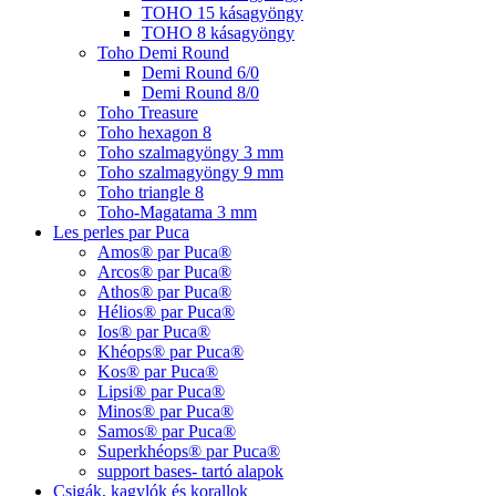
TOHO 15 kásagyöngy
TOHO 8 kásagyöngy
Toho Demi Round
Demi Round 6/0
Demi Round 8/0
Toho Treasure
Toho hexagon 8
Toho szalmagyöngy 3 mm
Toho szalmagyöngy 9 mm
Toho triangle 8
Toho-Magatama 3 mm
Les perles par Puca
Amos® par Puca®
Arcos® par Puca®
Athos® par Puca®
Hélios® par Puca®
Ios® par Puca®
Khéops® par Puca®
Kos® par Puca®
Lipsi® par Puca®
Minos® par Puca®
Samos® par Puca®
Superkhéops® par Puca®
support bases- tartó alapok
Csigák, kagylók és korallok