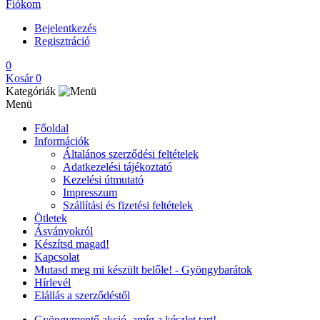
Fiókom
Bejelentkezés
Regisztráció
0
Kosár
0
Kategóriák
Menü
Főoldal
Információk
Általános szerződési feltételek
Adatkezelési tájékoztató
Kezelési útmutató
Impresszum
Szállítási és fizetési feltételek
Ötletek
Ásványokról
Készítsd magad!
Kapcsolat
Mutasd meg mi készült belőle! - Gyöngybarátok
Hírlevél
Elállás a szerződéstől
Gyöngymentő akció, amíg a készlet tart!