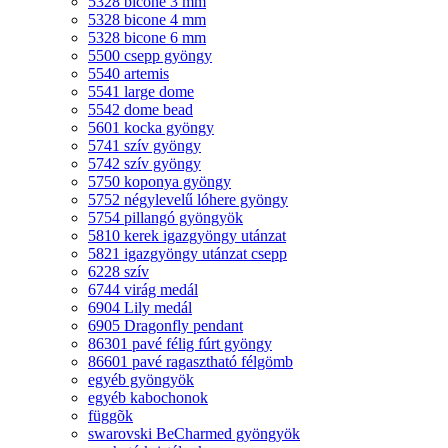
5328 bicone 3 mm
5328 bicone 4 mm
5328 bicone 6 mm
5500 csepp gyöngy
5540 artemis
5541 large dome
5542 dome bead
5601 kocka gyöngy
5741 szív gyöngy
5742 szív gyöngy
5750 koponya gyöngy
5752 négylevelű lóhere gyöngy
5754 pillangó gyöngyök
5810 kerek igazgyöngy utánzat
5821 igazgyöngy utánzat csepp
6228 szív
6744 virág medál
6904 Lily medál
6905 Dragonfly pendant
86301 pavé félig fúrt gyöngy
86601 pavé ragasztható félgömb
egyéb gyöngyök
egyéb kabochonok
függõk
swarovski BeCharmed gyöngyök