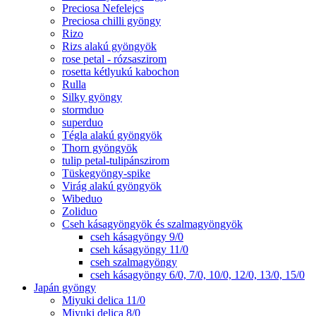
Preciosa Nefelejcs
Preciosa chilli gyöngy
Rizo
Rizs alakú gyöngyök
rose petal - rózsaszirom
rosetta kétlyukú kabochon
Rulla
Silky gyöngy
stormduo
superduo
Tégla alakú gyöngyök
Thorn gyöngyök
tulip petal-tulipánszirom
Tüskegyöngy-spike
Virág alakú gyöngyök
Wibeduo
Zoliduo
Cseh kásagyöngyök és szalmagyöngyök
cseh kásagyöngy 9/0
cseh kásagyöngy 11/0
cseh szalmagyöngy
cseh kásagyöngy 6/0, 7/0, 10/0, 12/0, 13/0, 15/0
Japán gyöngy
Miyuki delica 11/0
Miyuki delica 8/0