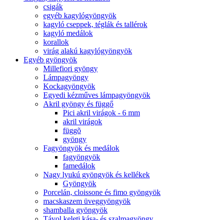
csigák
egyéb kagylógyöngyök
kagyló cseppek, téglák és tallérok
kagyló medálok
korallok
virág alakú kagylógyöngyök
Egyéb gyöngyök
Millefiori gyöngy
Lámpagyöngy
Kockagyöngyök
Egyedi kézműves lámpagyöngyök
Akril gyöngy és függő
Pici akril virágok - 6 mm
akril virágok
függõ
gyöngy
Fagyöngyök és medálok
fagyöngyök
famedálok
Nagy lyukú gyöngyök és kellékek
Gyöngyök
Porcelán, cloissone és fimo gyöngyök
macskaszem üveggyöngyök
shamballa gyöngyök
Távol keleti kása- és szalmagyöngy