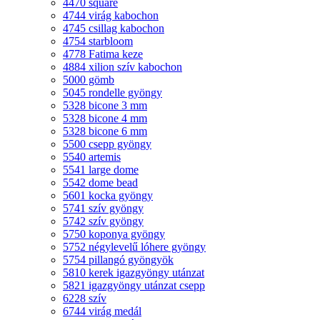
4470 square
4744 virág kabochon
4745 csillag kabochon
4754 starbloom
4778 Fatima keze
4884 xilion szív kabochon
5000 gömb
5045 rondelle gyöngy
5328 bicone 3 mm
5328 bicone 4 mm
5328 bicone 6 mm
5500 csepp gyöngy
5540 artemis
5541 large dome
5542 dome bead
5601 kocka gyöngy
5741 szív gyöngy
5742 szív gyöngy
5750 koponya gyöngy
5752 négylevelű lóhere gyöngy
5754 pillangó gyöngyök
5810 kerek igazgyöngy utánzat
5821 igazgyöngy utánzat csepp
6228 szív
6744 virág medál