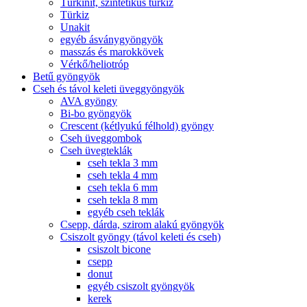
Türkinit, szintetikus türkiz
Türkiz
Unakit
egyéb ásványgyöngyök
masszás és marokkövek
Vérkő/heliotróp
Betű gyöngyök
Cseh és távol keleti üveggyöngyök
AVA gyöngy
Bi-bo gyöngyök
Crescent (kétlyukú félhold) gyöngy
Cseh üveggombok
Cseh üvegteklák
cseh tekla 3 mm
cseh tekla 4 mm
cseh tekla 6 mm
cseh tekla 8 mm
egyéb cseh teklák
Csepp, dárda, szirom alakú gyöngyök
Csiszolt gyöngy (távol keleti és cseh)
csiszolt bicone
csepp
donut
egyéb csiszolt gyöngyök
kerek