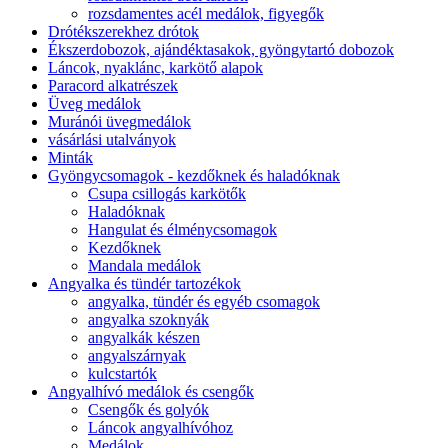
rozsdamentes acél medálok, figyegők
Drótékszerekhez drótok
Ékszerdobozok, ajándéktasakok, gyöngytartó dobozok
Láncok, nyaklánc, karkötő alapok
Paracord alkatrészek
Üveg medálok
Muránói üvegmedálok
vásárlási utalványok
Minták
Gyöngycsomagok - kezdőknek és haladóknak
Csupa csillogás karkötők
Haladóknak
Hangulat és élménycsomagok
Kezdőknek
Mandala medálok
Angyalka és tündér tartozékok
angyalka, tündér és egyéb csomagok
angyalka szoknyák
angyalkák készen
angyalszárnyak
kulcstartók
Angyalhívó medálok és csengők
Csengők és golyók
Láncok angyalhívóhoz
Medálok