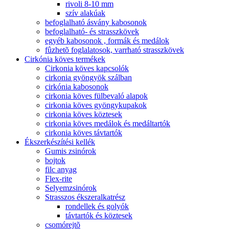
rivoli 8-10 mm
szív alakúak
befoglalható ásvány kabosonok
befoglalható- és strasszkövek
egyéb kabosonok , formák és medálok
fûzhetõ foglalatosok, varrható strasszkövek
Cirkónia köves termékek
Cirkonia köves kapcsolók
cirkonia gyöngyök szálban
cirkónia kabosonok
cirkonia köves fülbevaló alapok
cirkonia köves gyöngykupakok
cirkonia köves köztesek
cirkonia köves medálok és medáltartók
cirkonia köves távtartók
Ékszerkészítési kellék
Gumis zsinórok
bojtok
filc anyag
Flex-rite
Selyemzsinórok
Strasszos ékszeralkatrész
rondellek és golyók
távtartók és köztesek
csomórejtõ