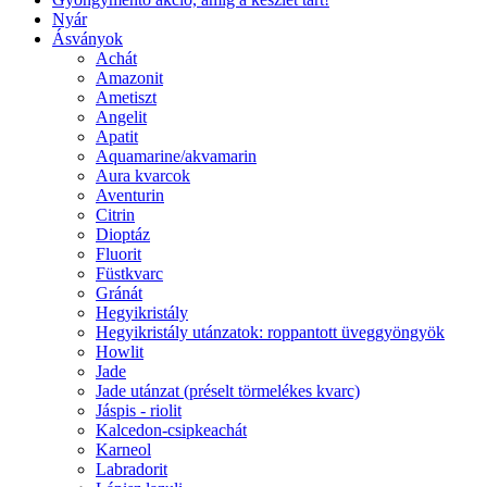
Nyár
Ásványok
Achát
Amazonit
Ametiszt
Angelit
Apatit
Aquamarine/akvamarin
Aura kvarcok
Aventurin
Citrin
Dioptáz
Fluorit
Füstkvarc
Gránát
Hegyikristály
Hegyikristály utánzatok: roppantott üveggyöngyök
Howlit
Jade
Jade utánzat (préselt törmelékes kvarc)
Jáspis - riolit
Kalcedon-csipkeachát
Karneol
Labradorit