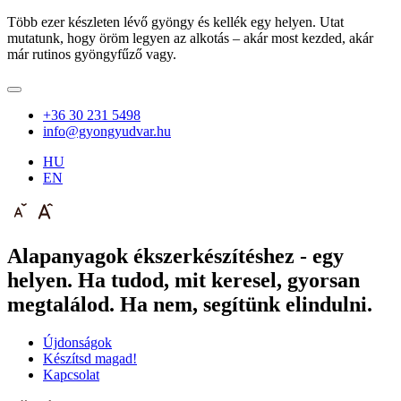
Több ezer készleten lévő gyöngy és kellék egy helyen. Utat
mutatunk, hogy öröm legyen az alkotás – akár most kezded, akár
már rutinos gyöngyfűző vagy.
+36 30 231 5498
info@gyongyudvar.hu
HU
EN
Alapanyagok ékszerkészítéshez - egy
helyen. Ha tudod, mit keresel, gyorsan
megtalálod. Ha nem, segítünk elindulni.
Újdonságok
Készítsd magad!
Kapcsolat