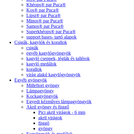
Khéops® par Puca®
Kos® par Puca®
Lipsi® par Puca®
Minos® par Puca®
Samos® par Puca®
Superkhéops® par Puca®
support bases- tartó alapok
Csigák, kagylók és korallok
csigák
egyéb kagylógyöngyök
kagyló cseppek, téglák és tallérok
kagyló medálok
korallok
virág alakú kagylógyöngyök
Egyéb gyöngyök
Millefiori gyöngy
Lámpagyöngy
Kockagyöngyök
Egyedi kézműves lámpagyöngyök
Akril gyöngy és függő
Pici akril virágok - 6 mm
akril virágok
függõ
gyöngy
Fagyöngyök és medálok