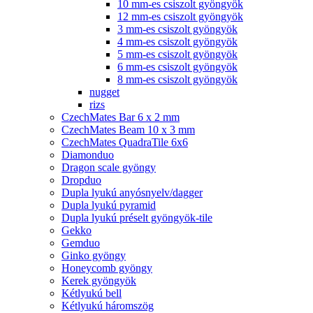
10 mm-es csiszolt gyöngyök
12 mm-es csiszolt gyöngyök
3 mm-es csiszolt gyöngyök
4 mm-es csiszolt gyöngyök
5 mm-es csiszolt gyöngyök
6 mm-es csiszolt gyöngyök
8 mm-es csiszolt gyöngyök
nugget
rizs
CzechMates Bar 6 x 2 mm
CzechMates Beam 10 x 3 mm
CzechMates QuadraTile 6x6
Diamonduo
Dragon scale gyöngy
Dropduo
Dupla lyukú anyósnyelv/dagger
Dupla lyukú pyramid
Dupla lyukú préselt gyöngyök-tile
Gekko
Gemduo
Ginko gyöngy
Honeycomb gyöngy
Kerek gyöngyök
Kétlyukú bell
Kétlyukú háromszög