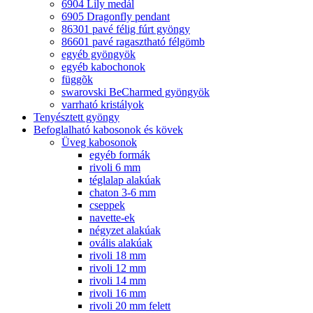
6904 Lily medál
6905 Dragonfly pendant
86301 pavé félig fúrt gyöngy
86601 pavé ragasztható félgömb
egyéb gyöngyök
egyéb kabochonok
függõk
swarovski BeCharmed gyöngyök
varrható kristályok
Tenyésztett gyöngy
Befoglalható kabosonok és kövek
Üveg kabosonok
egyéb formák
rivoli 6 mm
téglalap alakúak
chaton 3-6 mm
cseppek
navette-ek
négyzet alakúak
ovális alakúak
rivoli 18 mm
rivoli 12 mm
rivoli 14 mm
rivoli 16 mm
rivoli 20 mm felett