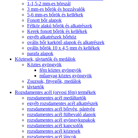
1-1,5-2 mm-es bõrszál
3 mm-es bőrök és hozzávalók
5-6 mm-es bőrök és kellékek
Fonott bőr alapok
Félkör alakú bőrök és alkatrészek
Kerek fonott bőrök és kellékek
egyéb alkatrészek bőrhöz
ovális bőr karkötő alapok és alkatrészek
ovális bőrök 10 x 4,5 mm és kellékek
parafa alapok
Köztesek, távtartók és medálok
Köztes gyöngyök
fém köztes gyöngyök
mûanyag köztes gyöngyök
Zsuzsuk, fityegők, medálok
távtartók
Rozsdamentes acél (orvosi fém) termékek
rozsdamentes acél medáltartók
egyéb rozsdamentes acél alkatrészek
rozsdamentes acél bőrvég, pántvég
rozsdamentes acél fülbevaló alapok
rozsdamentes acél gyöngykupakok
rozsdamentes acél kapcsolók
rozsdamentes acél köztesek
rozsdamentes acél láncok