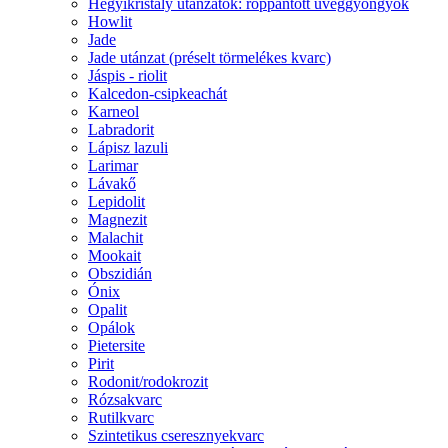
Hegyikristály utánzatok: roppantott üveggyöngyök
Howlit
Jade
Jade utánzat (préselt törmelékes kvarc)
Jáspis - riolit
Kalcedon-csipkeachát
Karneol
Labradorit
Lápisz lazuli
Larimar
Lávakő
Lepidolit
Magnezit
Malachit
Mookait
Obszidián
Ónix
Opalit
Opálok
Pietersite
Pirit
Rodonit/rodokrozit
Rózsakvarc
Rutilkvarc
Szintetikus cseresznyekvarc