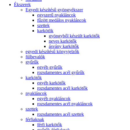
Ékszerek
Egyedi készítésû gyöngyékszer
egyszerű nyakláncok
fűzött medálos nyakláncok
szettek
karkötõk
gyöngyből készült karkötők
neves karkötők
ásvány karkötők
egyedi készítésű könyvjelzők
fülbevalók
gyűrűk
egyéb gyűrűk
rozsdamentes acél gyűrűk
karkötők
egyéb karkötők
rozsdamentes acél karkötők
nyakláncok
egyéb nyakláncok
rozsdamentes acél nyakláncok
szettek
rozsdamentes acél szettek
férfiaknak
férfi karkötők
gyűrűk férfiaknak