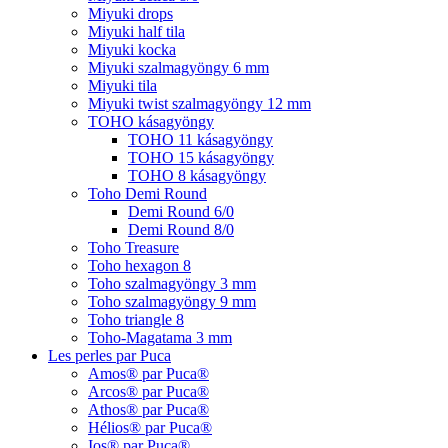
Miyuki drops
Miyuki half tila
Miyuki kocka
Miyuki szalmagyöngy 6 mm
Miyuki tila
Miyuki twist szalmagyöngy 12 mm
TOHO kásagyöngy
TOHO 11 kásagyöngy
TOHO 15 kásagyöngy
TOHO 8 kásagyöngy
Toho Demi Round
Demi Round 6/0
Demi Round 8/0
Toho Treasure
Toho hexagon 8
Toho szalmagyöngy 3 mm
Toho szalmagyöngy 9 mm
Toho triangle 8
Toho-Magatama 3 mm
Les perles par Puca
Amos® par Puca®
Arcos® par Puca®
Athos® par Puca®
Hélios® par Puca®
Ios® par Puca®