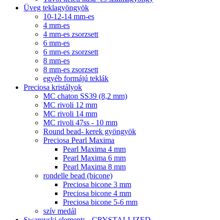
Üveg teklagyöngyök
10-12-14 mm-es
4 mm-es
4 mm-es zsorzsett
6 mm-es
6 mm-es zsorzsett
8 mm-es
8 mm-es zsorzsett
egyéb formájú teklák
Preciosa kristályok
MC chaton SS39 (8,2 mm)
MC rivoli 12 mm
MC rivoli 14 mm
MC rivoli 47ss - 10 mm
Round bead- kerek gyöngyök
Preciosa Pearl Maxima
Pearl Maxima 4 mm
Pearl Maxima 6 mm
Pearl Maxima 8 mm
rondelle bead (bicone)
Preciosa bicone 3 mm
Preciosa bicone 4 mm
Preciosa bicone 5-6 mm
szív medál
Swarovski elements - CRYSTALLIZED