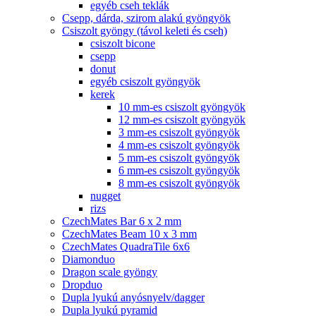
egyéb cseh teklák
Csepp, dárda, szirom alakú gyöngyök
Csiszolt gyöngy (távol keleti és cseh)
csiszolt bicone
csepp
donut
egyéb csiszolt gyöngyök
kerek
10 mm-es csiszolt gyöngyök
12 mm-es csiszolt gyöngyök
3 mm-es csiszolt gyöngyök
4 mm-es csiszolt gyöngyök
5 mm-es csiszolt gyöngyök
6 mm-es csiszolt gyöngyök
8 mm-es csiszolt gyöngyök
nugget
rizs
CzechMates Bar 6 x 2 mm
CzechMates Beam 10 x 3 mm
CzechMates QuadraTile 6x6
Diamonduo
Dragon scale gyöngy
Dropduo
Dupla lyukú anyósnyelv/dagger
Dupla lyukú pyramid