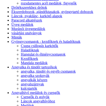
rozsdamentes acél medálok, figyegők
Drótékszerekhez drótok
Ékszerdobozok, ajándéktasakok, gyöngytartó dobozok
Láncok, nyaklánc, karkötő alapok
Paracord alkatrészek
Üveg medálok
Muránói üvegmedálok
vásárlási utalványok
Minták
Gyöngycsomagok - kezdőknek és haladóknak
Csupa csillogás karkötők
Haladóknak
Hangulat és élménycsomagok
Kezdőknek
Mandala medálok
Angyalka és tündér tartozékok
angyalka, tündér és egyéb csomagok
angyalka szoknyák
angyalkák készen
angyalszárnyak
kulcstartók
Angyalhívó medálok és csengők
Csengők és golyók
Láncok angyalhívóhoz
Medálok