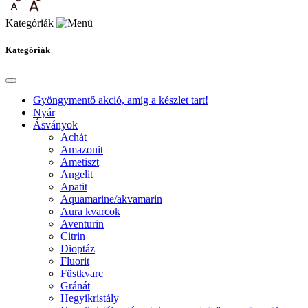
Kategóriák
Kategóriák
Gyöngymentő akció, amíg a készlet tart!
Nyár
Ásványok
Achát
Amazonit
Ametiszt
Angelit
Apatit
Aquamarine/akvamarin
Aura kvarcok
Aventurin
Citrin
Dioptáz
Fluorit
Füstkvarc
Gránát
Hegyikristály