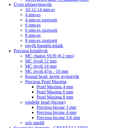
Üveg teklagyöngyök
10-12-14 mm-es
4 mm-es
4 mm-es zsorzsett
6 mm-es
6 mm-es zsorzsett
8 mm-es
8 mm-es zsorzsett
egyéb formájú teklák
Preciosa kristályok
MC chaton SS39 (8,2 mm)
MC rivoli 12 mm
MC rivoli 14 mm
MC rivoli 47ss - 10 mm
Round bead- kerek gyöngyök
Preciosa Pearl Maxima
Pearl Maxima 4 mm
Pearl Maxima 6 mm
Pearl Maxima 8 mm
rondelle bead (bicone)
Preciosa bicone 3 mm
Preciosa bicone 4 mm
Preciosa bicone 5-6 mm
szív medál
Swarovski elements - CRYSTALLIZED