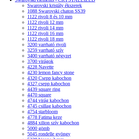
Swarovski kristály ékszerek
1088 Swarovski chaton SS39
1122 rivoli 8 és 10 mm
1122 rivoli 12 mm
1122 rivoli 14 mm
1122 rivoli 16 mm
1122 rivoli 18 mm
3200 varrható rivoli
3259 varrható szív
3400 varrható négyzet
3700 virágok
4228 Navette
4230 lemon fancy stone
4320 Csepp kabochon
4327 csepp kabochon
4439 square ring
4470 square
4744 virág kabochon
4745 csillag kabochon
4754 starbloom
4778 Fatima keze
4884 xilion szív kabochon
5000 gömb
5045 rondelle gyöngy