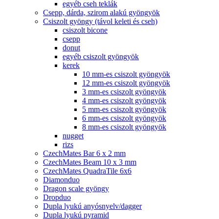
egyéb cseh teklák
Csepp, dárda, szirom alakú gyöngyök
Csiszolt gyöngy (távol keleti és cseh)
csiszolt bicone
csepp
donut
egyéb csiszolt gyöngyök
kerek
10 mm-es csiszolt gyöngyök
12 mm-es csiszolt gyöngyök
3 mm-es csiszolt gyöngyök
4 mm-es csiszolt gyöngyök
5 mm-es csiszolt gyöngyök
6 mm-es csiszolt gyöngyök
8 mm-es csiszolt gyöngyök
nugget
rizs
CzechMates Bar 6 x 2 mm
CzechMates Beam 10 x 3 mm
CzechMates QuadraTile 6x6
Diamonduo
Dragon scale gyöngy
Dropduo
Dupla lyukú anyósnyelv/dagger
Dupla lyukú pyramid