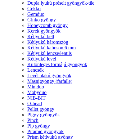
Dupla lyukú préselt gyöngyök-tile
Gekko
Gemduo
Ginko gyöngy
Honeycomb gyöngy
Kerek gyöngyök
Kétlyukú bell
Kétlyukú háromszög
Kétlyukú kaboson 6 mm
Kétlyukú lencse/lentils
Kétlyukú levél
Különleges formájú gyöngyök
Lencsék
Levél alakú gyöngyök
Masnigyöngy (farfalle)
Miniduo
Mobyduo
NIB-BIT
O-bead
Pellet gyöngy
Piggy gyöngyök
Pinch
Pip gyöngy
Piramid gyöngyök
Prism kétlyukú gyöngy