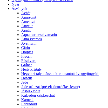
Nyár
Ásványok
Achát
Amazonit
Ametiszt
Angelit
Apatit
Aquamarine/akvamarin
Aura kvarcok
Aventurin
Citrin
Dioptáz
Fluorit
Füstkvarc
Gránát
Hegyikristály
Hegyikristály utánzatok: roppantott üveggyöngyök
Howlit
Jade
Jade utánzat (préselt törmelékes kvarc)
Jáspis - riolit
Kalcedon-csipkeachát
Karneol
Labradorit