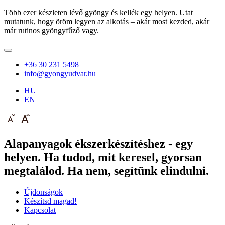
Több ezer készleten lévő gyöngy és kellék egy helyen. Utat
mutatunk, hogy öröm legyen az alkotás – akár most kezded, akár
már rutinos gyöngyfűző vagy.
+36 30 231 5498
info@gyongyudvar.hu
HU
EN
Alapanyagok ékszerkészítéshez - egy
helyen. Ha tudod, mit keresel, gyorsan
megtalálod. Ha nem, segítünk elindulni.
Újdonságok
Készítsd magad!
Kapcsolat