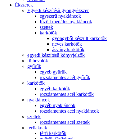
Ékszerek
Egyedi készítésû gyöngyékszer
egyszerű nyakláncok
fűzött medálos nyakláncok
szettek
karkötõk
gyöngyből készült karkötők
neves karkötők
ásvány karkötők
egyedi készítésű könyvjelzők
fülbevalók
gyűrűk
egyéb gyűrűk
rozsdamentes acél gyűrűk
karkötők
egyéb karkötők
rozsdamentes acél karkötők
nyakláncok
egyéb nyakláncok
rozsdamentes acél nyakláncok
szettek
rozsdamentes acél szettek
férfiaknak
férfi karkötők
gyűrűk férfiaknak