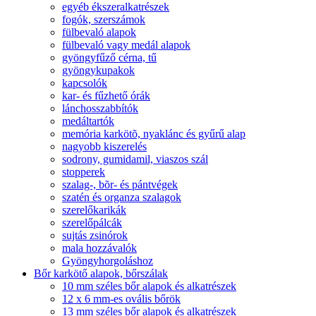
egyéb ékszeralkatrészek
fogók, szerszámok
fülbevaló alapok
fülbevaló vagy medál alapok
gyöngyfűző cérna, tű
gyöngykupakok
kapcsolók
kar- és fűzhető órák
lánchosszabbítók
medáltartók
memória karkötõ, nyaklánc és gyűrű alap
nagyobb kiszerelés
sodrony, gumidamil, viaszos szál
stopperek
szalag-, bõr- és pántvégek
szatén és organza szalagok
szerelőkarikák
szerelőpálcák
sujtás zsinórok
mala hozzávalók
Gyöngyhorgoláshoz
Bőr karkötő alapok, bőrszálak
10 mm széles bőr alapok és alkatrészek
12 x 6 mm-es ovális bőrök
13 mm széles bőr alapok és alkatrészek