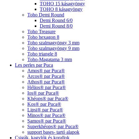
TOHO 15 kásagyöngy
TOHO 8 kásagyöngy
Toho Demi Round
Demi Round 6/0
Demi Round 8/0
Toho Treasure
Toho hexagon 8
Toho szalmagyöngy 3 mm
Toho szalmagyöngy 9 mm
Toho triangle 8
Toho-Magatama 3 mm
Les perles par Puca
Amos® par Puca®
Arcos® par Puca®
Athos® par Puca®
Hélios® par Puca®
Ios® par Puca®
Khéops® par Puca®
Kos® par Puca®
Lipsi® par Puca®
Minos® par Puca®
Samos® par Puca®
Superkhéops® par Puca®
support bases- tartó alapok
Csigák, kagylók és korallok