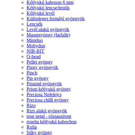
Kétlyukú kaboson 6 mm
Kétlyukú lencse/lentils
Kétlyukú levél
Különleges formájú gyöngyök
Lencsék
Levél alakú gyöngyök
Masnigyöngy (farfalle)
Miniduo
Mobyduo
NIB-BIT
O-bead
Pellet gyöngy
Piggy gyöngyök
Pinch
Pip gyöngy
Piramid gyöngyök
Prism kétlyukú gyöngy
Preciosa Nefelejcs
Preciosa chilli gyöngy
Rizo
Rizs alakú gyöngyök
rose petal - rózsaszirom
rosetta kétlyukú kabochon
Rulla
Silky gyöngy