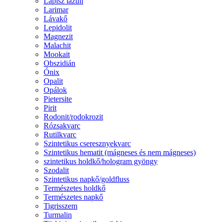
Lápisz lazuli
Larimar
Lávakő
Lepidolit
Magnezit
Malachit
Mookait
Obszidián
Ónix
Opalit
Opálok
Pietersite
Pirit
Rodonit/rodokrozit
Rózsakvarc
Rutilkvarc
Szintetikus cseresznyekvarc
Szintetikus hematit (mágneses és nem mágneses)
szintetikus holdkő/hologram gyöngy
Szodalit
Szintetikus napkő/goldfluss
Természetes holdkő
Természetes napkő
Tigrisszem
Turmalin