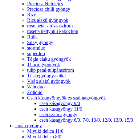
Preciosa Nefelejcs
Preciosa chilli gyöngy
Rizo
Rizs alakú gyöngyök
rose petal - rózsaszirom
rosetta kétlyukú kabochon
Rulla
Silky gyöngy
stormduo
superduo
Tégla alakú gyöngyök
Thorn gyöngyök
tulip petal-tulipánszirom
Tüskegyöngy-spike
Virág alakú gyöngyök
Wibeduo
Zoliduo
Cseh kásagyöngyök és szalmagyöngyök
cseh kásagyöngy 9/0
cseh kásagyöngy 11/0
cseh szalmagyöngy
cseh kásagyöngy 6/0, 7/0, 10/0, 12/0, 13/0, 15/0
Japán gyöngy
Miyuki delica 11/0
Miyuki delica 8/0