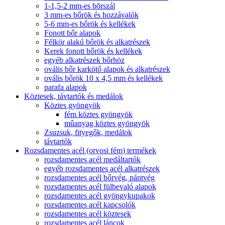
1-1,5-2 mm-es bõrszál
3 mm-es bőrök és hozzávalók
5-6 mm-es bőrök és kellékek
Fonott bőr alapok
Félkör alakú bőrök és alkatrészek
Kerek fonott bőrök és kellékek
egyéb alkatrészek bőrhöz
ovális bőr karkötő alapok és alkatrészek
ovális bőrök 10 x 4,5 mm és kellékek
parafa alapok
Köztesek, távtartók és medálok
Köztes gyöngyök
fém köztes gyöngyök
mûanyag köztes gyöngyök
Zsuzsuk, fityegők, medálok
távtartók
Rozsdamentes acél (orvosi fém) termékek
rozsdamentes acél medáltartók
egyéb rozsdamentes acél alkatrészek
rozsdamentes acél bőrvég, pántvég
rozsdamentes acél fülbevaló alapok
rozsdamentes acél gyöngykupakok
rozsdamentes acél kapcsolók
rozsdamentes acél köztesek
rozsdamentes acél láncok