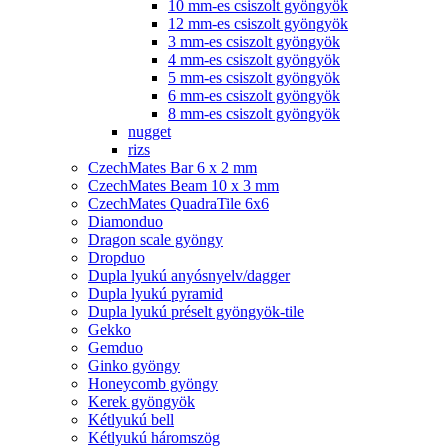
10 mm-es csiszolt gyöngyök
12 mm-es csiszolt gyöngyök
3 mm-es csiszolt gyöngyök
4 mm-es csiszolt gyöngyök
5 mm-es csiszolt gyöngyök
6 mm-es csiszolt gyöngyök
8 mm-es csiszolt gyöngyök
nugget
rizs
CzechMates Bar 6 x 2 mm
CzechMates Beam 10 x 3 mm
CzechMates QuadraTile 6x6
Diamonduo
Dragon scale gyöngy
Dropduo
Dupla lyukú anyósnyelv/dagger
Dupla lyukú pyramid
Dupla lyukú préselt gyöngyök-tile
Gekko
Gemduo
Ginko gyöngy
Honeycomb gyöngy
Kerek gyöngyök
Kétlyukú bell
Kétlyukú háromszög