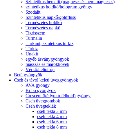
Szintetikus hematit (mágneses és nem mágneses)
szintetikus holdkő/hologram gyöngy
Szodalit
Szintetikus napkő/goldfluss
Természetes holdkő
Természetes napkő
Tigrisszem
Turmalin
Türkinit, szintetikus türkiz
Türkiz
Unakit
egyéb ásványgyöngyök
masszás és marokkövek
Vérkő/heliotróp
Betű gyöngyök
Cseh és távol keleti üveggyöngyök
AVA gyöngy
Bi-bo gyöngyök
Crescent (kétlyukú félhold) gyöngy
Cseh üveggombok
Cseh üvegteklák
cseh tekla 3 mm
cseh tekla 4 mm
cseh tekla 6 mm
cseh tekla 8 mm