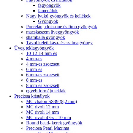
fagyöngyök
famedálok
Nagy lyukú gyöngyök és kellékek
Gyöngyök
Porcelán, cloissone és fimo gyöngyök
macskaszem üveggyöngyök
shamballa gyöngyök
Távol keleti kása- és szalmagyöngy
Üveg teklagyöngyök
10-12-14 mm-es
4 mm-es
4 mm-es zsorzsett
6 mm-es
6 mm-es zsorzsett
8 mm-es
8 mm-es zsorzsett
egyéb formájú teklák
Preciosa kristályok
MC chaton SS39 (8,2 mm)
MC rivoli 12 mm
MC rivoli 14 mm
MC rivoli 47ss - 10 mm
Round bead- kerek gyöngyök
Preciosa Pearl Maxima