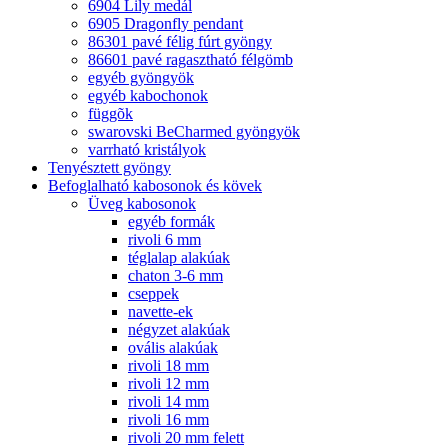
6904 Lily medál
6905 Dragonfly pendant
86301 pavé félig fúrt gyöngy
86601 pavé ragasztható félgömb
egyéb gyöngyök
egyéb kabochonok
függõk
swarovski BeCharmed gyöngyök
varrható kristályok
Tenyésztett gyöngy
Befoglalható kabosonok és kövek
Üveg kabosonok
egyéb formák
rivoli 6 mm
téglalap alakúak
chaton 3-6 mm
cseppek
navette-ek
négyzet alakúak
ovális alakúak
rivoli 18 mm
rivoli 12 mm
rivoli 14 mm
rivoli 16 mm
rivoli 20 mm felett