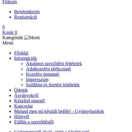
Fiókom
Bejelentkezés
Regisztráció
0
Kosár
0
Kategóriák
Menü
Főoldal
Információk
Általános szerződési feltételek
Adatkezelési tájékoztató
Kezelési útmutató
Impresszum
Szállítási és fizetési feltételek
Ötletek
Ásványokról
Készítsd magad!
Kapcsolat
Mutasd meg mi készült belőle! - Gyöngybarátok
Hírlevél
Elállás a szerződéstől
Gyöngymentő akció, amíg a készlet tart!