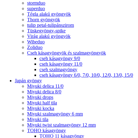
stormduo
superduo
Tégla alakú gyöngyök
Thorn gyöngyök
tulip petal-tulipánszirom
Tüskegyöngy-spike
Virág alakú gyöngyök
Wibeduo
Zoliduo
Cseh kásagyöngyök és szalmagyöngyök
cseh kásagyöngy 9/0
cseh kásagyöngy 11/0
cseh szalmagyöngy
cseh kásagyöngy 6/0, 7/0, 10/0, 12/0, 13/0, 15/0
Japán gyöngy
Miyuki delica 11/0
Miyuki delica 8/0
Miyuki drops
Miyuki half tila
Miyuki kocka
Miyuki szalmagyöngy 6 mm
Miyuki tila
Miyuki twist szalmagyöngy 12 mm
TOHO kásagyöngy
TOHO 11 kásagyöngy