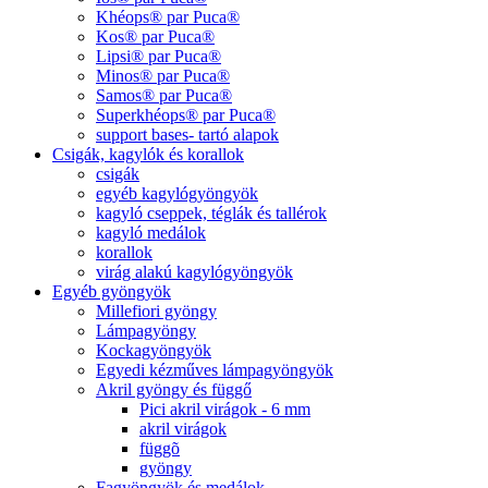
Khéops® par Puca®
Kos® par Puca®
Lipsi® par Puca®
Minos® par Puca®
Samos® par Puca®
Superkhéops® par Puca®
support bases- tartó alapok
Csigák, kagylók és korallok
csigák
egyéb kagylógyöngyök
kagyló cseppek, téglák és tallérok
kagyló medálok
korallok
virág alakú kagylógyöngyök
Egyéb gyöngyök
Millefiori gyöngy
Lámpagyöngy
Kockagyöngyök
Egyedi kézműves lámpagyöngyök
Akril gyöngy és függő
Pici akril virágok - 6 mm
akril virágok
függõ
gyöngy
Fagyöngyök és medálok