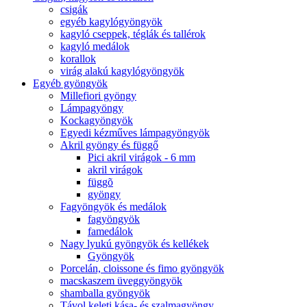
csigák
egyéb kagylógyöngyök
kagyló cseppek, téglák és tallérok
kagyló medálok
korallok
virág alakú kagylógyöngyök
Egyéb gyöngyök
Millefiori gyöngy
Lámpagyöngy
Kockagyöngyök
Egyedi kézműves lámpagyöngyök
Akril gyöngy és függő
Pici akril virágok - 6 mm
akril virágok
függõ
gyöngy
Fagyöngyök és medálok
fagyöngyök
famedálok
Nagy lyukú gyöngyök és kellékek
Gyöngyök
Porcelán, cloissone és fimo gyöngyök
macskaszem üveggyöngyök
shamballa gyöngyök
Távol keleti kása- és szalmagyöngy