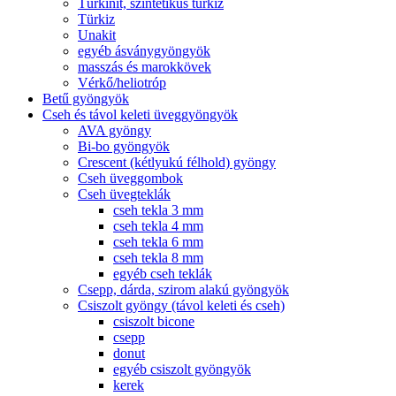
Türkinit, szintetikus türkiz
Türkiz
Unakit
egyéb ásványgyöngyök
masszás és marokkövek
Vérkő/heliotróp
Betű gyöngyök
Cseh és távol keleti üveggyöngyök
AVA gyöngy
Bi-bo gyöngyök
Crescent (kétlyukú félhold) gyöngy
Cseh üveggombok
Cseh üvegteklák
cseh tekla 3 mm
cseh tekla 4 mm
cseh tekla 6 mm
cseh tekla 8 mm
egyéb cseh teklák
Csepp, dárda, szirom alakú gyöngyök
Csiszolt gyöngy (távol keleti és cseh)
csiszolt bicone
csepp
donut
egyéb csiszolt gyöngyök
kerek