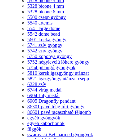
5328 bicone 3 mm
5328 bicone 4 mm
5328 bicone 6 mm
5500 csepp gyöngy
5540 artemis
5541 large dome
5542 dome bead
5601 kocka gyöngy
5741 szív gyöngy
5742 szív gyöngy
5750 koponya gyöngy
5752 négylevelű lóhere gyöngy
5754 pillangó gyöngyök
5810 kerek igazgyöngy utánzat
5821 igazgyöngy utánzat csepp
6228 szív
6744 virág medál
6904 Lily medál
6905 Dragonfly pendant
86301 pavé félig fúrt gyöngy
86601 pavé ragasztható félgömb
egyéb gyöngyök
egyéb kabochonok
függõk
swarovski BeCharmed gyöngyök