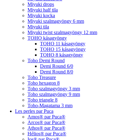
Miyuki drops
Miyuki half tila
Miyuki kocka
Miyuki szalmagyöngy 6 mm
Miyuki tila
Miyuki twist szalmagyöngy 12 mm
TOHO kásagyöngy
TOHO 11 kásagyöngy
TOHO 15 kásagyöngy
TOHO 8 kásagyöngy
Toho Demi Round
Demi Round 6/0
Demi Round 8/0
Toho Treasure
Toho hexagon 8
Toho szalmagyöngy 3 mm
Toho szalmagyöngy 9 mm
Toho triangle 8
Toho-Magatama 3 mm
Les perles par Puca
Amos® par Puca®
Arcos® par Puca®
Athos® par Puca®
Hélios® par Puca®
Ios® par Puca®