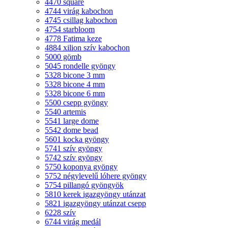
4470 square
4744 virág kabochon
4745 csillag kabochon
4754 starbloom
4778 Fatima keze
4884 xilion szív kabochon
5000 gömb
5045 rondelle gyöngy
5328 bicone 3 mm
5328 bicone 4 mm
5328 bicone 6 mm
5500 csepp gyöngy
5540 artemis
5541 large dome
5542 dome bead
5601 kocka gyöngy
5741 szív gyöngy
5742 szív gyöngy
5750 koponya gyöngy
5752 négylevelű lóhere gyöngy
5754 pillangó gyöngyök
5810 kerek igazgyöngy utánzat
5821 igazgyöngy utánzat csepp
6228 szív
6744 virág medál