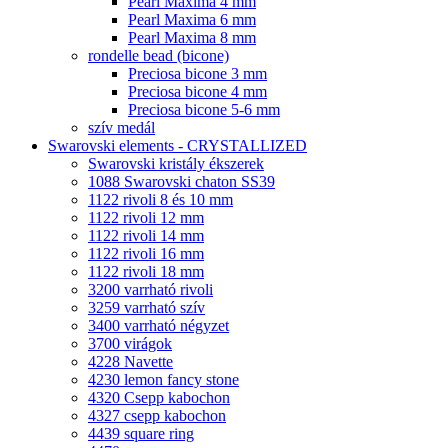
Pearl Maxima 4 mm
Pearl Maxima 6 mm
Pearl Maxima 8 mm
rondelle bead (bicone)
Preciosa bicone 3 mm
Preciosa bicone 4 mm
Preciosa bicone 5-6 mm
szív medál
Swarovski elements - CRYSTALLIZED
Swarovski kristály ékszerek
1088 Swarovski chaton SS39
1122 rivoli 8 és 10 mm
1122 rivoli 12 mm
1122 rivoli 14 mm
1122 rivoli 16 mm
1122 rivoli 18 mm
3200 varrható rivoli
3259 varrható szív
3400 varrható négyzet
3700 virágok
4228 Navette
4230 lemon fancy stone
4320 Csepp kabochon
4327 csepp kabochon
4439 square ring