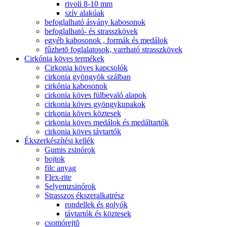
rivoli 8-10 mm
szív alakúak
befoglalható ásvány kabosonok
befoglalható- és strasszkövek
egyéb kabosonok , formák és medálok
fûzhetõ foglalatosok, varrható strasszkövek
Cirkónia köves termékek
Cirkonia köves kapcsolók
cirkonia gyöngyök szálban
cirkónia kabosonok
cirkonia köves fülbevaló alapok
cirkonia köves gyöngykupakok
cirkonia köves köztesek
cirkonia köves medálok és medáltartók
cirkonia köves távtartók
Ékszerkészítési kellék
Gumis zsinórok
bojtok
filc anyag
Flex-rite
Selyemzsinórok
Strasszos ékszeralkatrész
rondellek és golyók
távtartók és köztesek
csomórejtõ