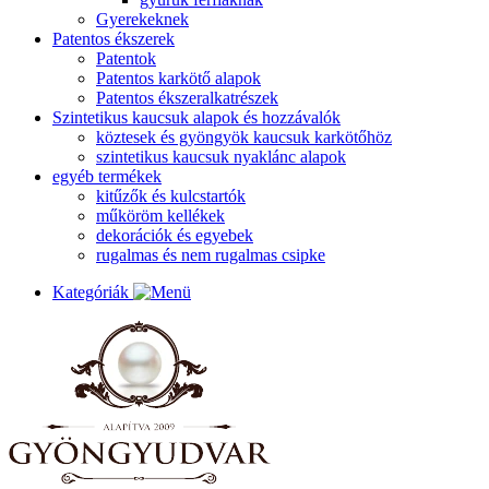
Gyerekeknek
Patentos ékszerek
Patentok
Patentos karkötő alapok
Patentos ékszeralkatrészek
Szintetikus kaucsuk alapok és hozzávalók
köztesek és gyöngyök kaucsuk karkötőhöz
szintetikus kaucsuk nyaklánc alapok
egyéb termékek
kitűzők és kulcstartók
műköröm kellékek
dekorációk és egyebek
rugalmas és nem rugalmas csipke
Kategóriák