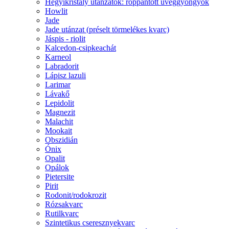
Hegyikristály utánzatok: roppantott üveggyöngyök
Howlit
Jade
Jade utánzat (préselt törmelékes kvarc)
Jáspis - riolit
Kalcedon-csipkeachát
Karneol
Labradorit
Lápisz lazuli
Larimar
Lávakő
Lepidolit
Magnezit
Malachit
Mookait
Obszidián
Ónix
Opalit
Opálok
Pietersite
Pirit
Rodonit/rodokrozit
Rózsakvarc
Rutilkvarc
Szintetikus cseresznyekvarc