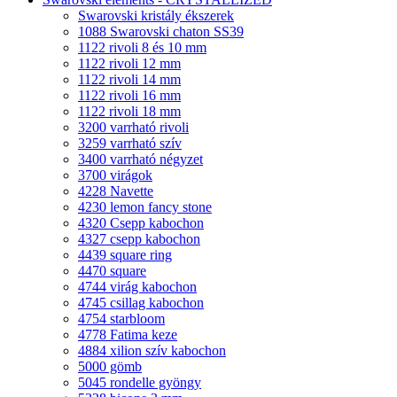
Swarovski kristály ékszerek
1088 Swarovski chaton SS39
1122 rivoli 8 és 10 mm
1122 rivoli 12 mm
1122 rivoli 14 mm
1122 rivoli 16 mm
1122 rivoli 18 mm
3200 varrható rivoli
3259 varrható szív
3400 varrható négyzet
3700 virágok
4228 Navette
4230 lemon fancy stone
4320 Csepp kabochon
4327 csepp kabochon
4439 square ring
4470 square
4744 virág kabochon
4745 csillag kabochon
4754 starbloom
4778 Fatima keze
4884 xilion szív kabochon
5000 gömb
5045 rondelle gyöngy