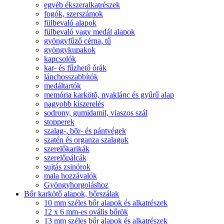
egyéb ékszeralkatrészek
fogók, szerszámok
fülbevaló alapok
fülbevaló vagy medál alapok
gyöngyfűző cérna, tű
gyöngykupakok
kapcsolók
kar- és fűzhető órák
lánchosszabbítók
medáltartók
memória karkötõ, nyaklánc és gyűrű alap
nagyobb kiszerelés
sodrony, gumidamil, viaszos szál
stopperek
szalag-, bõr- és pántvégek
szatén és organza szalagok
szerelőkarikák
szerelőpálcák
sujtás zsinórok
mala hozzávalók
Gyöngyhorgoláshoz
Bőr karkötő alapok, bőrszálak
10 mm széles bőr alapok és alkatrészek
12 x 6 mm-es ovális bőrök
13 mm széles bőr alapok és alkatrészek