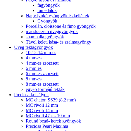
fagyöngyök
famedálok
Nagy lyukú gyöngyök és kellékek
Gyöngyök
Porcelán, cloissone és fimo gyöngyök
macskaszem üveggyöngyök
shamballa gyöngyök
Távol keleti kása- és szalmagyöngy
Üveg teklagyöngyök
10-12-14 mm-es
4 mm-es
4 mm-es zsorzsett
6 mm-es
6 mm-es zsorzsett
8 mm-es
8 mm-es zsorzsett
egyéb formájú teklák
Preciosa kristályok
MC chaton SS39 (8,2 mm)
MC rivoli 12 mm
MC rivoli 14 mm
MC rivoli 47ss - 10 mm
Round bead- kerek gyöngyök
Preciosa Pearl Maxima