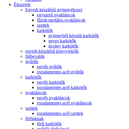
Ékszerek
Egyedi készítésû gyöngyékszer
egyszerű nyakláncok
fűzött medálos nyakláncok
szettek
karkötõk
gyöngyből készült karkötők
neves karkötők
ásvány karkötők
egyedi készítésű könyvjelzők
fülbevalók
gyűrűk
egyéb gyűrűk
rozsdamentes acél gyűrűk
karkötők
egyéb karkötők
rozsdamentes acél karkötők
nyakláncok
egyéb nyakláncok
rozsdamentes acél nyakláncok
szettek
rozsdamentes acél szettek
férfiaknak
férfi karkötők
gyűrűk férfiaknak