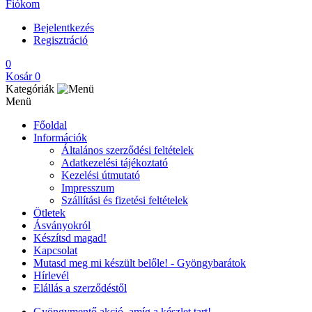
Fiókom
Bejelentkezés
Regisztráció
0
Kosár
0
Kategóriák
Menü
Főoldal
Információk
Általános szerződési feltételek
Adatkezelési tájékoztató
Kezelési útmutató
Impresszum
Szállítási és fizetési feltételek
Ötletek
Ásványokról
Készítsd magad!
Kapcsolat
Mutasd meg mi készült belőle! - Gyöngybarátok
Hírlevél
Elállás a szerződéstől
Gyöngymentő akció, amíg a készlet tart!