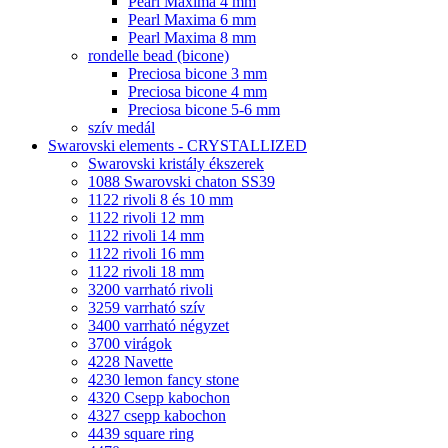
Pearl Maxima 4 mm
Pearl Maxima 6 mm
Pearl Maxima 8 mm
rondelle bead (bicone)
Preciosa bicone 3 mm
Preciosa bicone 4 mm
Preciosa bicone 5-6 mm
szív medál
Swarovski elements - CRYSTALLIZED
Swarovski kristály ékszerek
1088 Swarovski chaton SS39
1122 rivoli 8 és 10 mm
1122 rivoli 12 mm
1122 rivoli 14 mm
1122 rivoli 16 mm
1122 rivoli 18 mm
3200 varrható rivoli
3259 varrható szív
3400 varrható négyzet
3700 virágok
4228 Navette
4230 lemon fancy stone
4320 Csepp kabochon
4327 csepp kabochon
4439 square ring