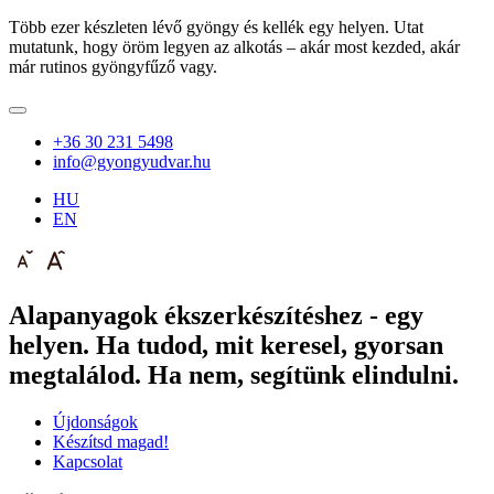
Több ezer készleten lévő gyöngy és kellék egy helyen. Utat
mutatunk, hogy öröm legyen az alkotás – akár most kezded, akár
már rutinos gyöngyfűző vagy.
+36 30 231 5498
info@gyongyudvar.hu
HU
EN
Alapanyagok ékszerkészítéshez - egy
helyen. Ha tudod, mit keresel, gyorsan
megtalálod. Ha nem, segítünk elindulni.
Újdonságok
Készítsd magad!
Kapcsolat