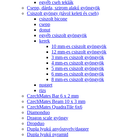
egyéb cseh teklák
Csepp, dárda, szirom alakú gyöngyök
Csiszolt gyöngy (távol keleti és cseh)
csiszolt bicone
csepp
donut
egyéb csiszolt gyöngyök
kerek
10 mm-es csiszolt gyöngyök
12 mm-es csiszolt gyöngyök
3 mm-es csiszolt gyöngyök
4 mm-es csiszolt gyöngyök
5 mm-es csiszolt gyöngyök
6 mm-es csiszolt gyöngyök
8 mm-es csiszolt gyöngyök
nugget
rizs
CzechMates Bar 6 x 2 mm
CzechMates Beam 10 x 3 mm
CzechMates QuadraTile 6x6
Diamonduo
Dragon scale gyöngy
Dropduo
Dupla lyukú anyósnyelv/dagger
Dupla lyukú pyramid