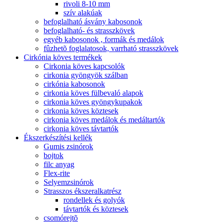
rivoli 8-10 mm
szív alakúak
befoglalható ásvány kabosonok
befoglalható- és strasszkövek
egyéb kabosonok , formák és medálok
fûzhetõ foglalatosok, varrható strasszkövek
Cirkónia köves termékek
Cirkonia köves kapcsolók
cirkonia gyöngyök szálban
cirkónia kabosonok
cirkonia köves fülbevaló alapok
cirkonia köves gyöngykupakok
cirkonia köves köztesek
cirkonia köves medálok és medáltartók
cirkonia köves távtartók
Ékszerkészítési kellék
Gumis zsinórok
bojtok
filc anyag
Flex-rite
Selyemzsinórok
Strasszos ékszeralkatrész
rondellek és golyók
távtartók és köztesek
csomórejtõ