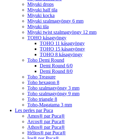
Miyuki drops
Miyuki half tila
Miyuki kocka
Miyuki szalmagyöngy 6 mm
Miyuki tila
Miyuki twist szalmagyöngy 12 mm
TOHO kásagyöngy
TOHO 11 kásagyöngy
TOHO 15 kásagyöngy
TOHO 8 kásagyöngy
Toho Demi Round
Demi Round 6/0
Demi Round 8/0
Toho Treasure
Toho hexagon 8
Toho szalmagyöngy 3 mm
Toho szalmagyöngy 9 mm
Toho triangle 8
Toho-Magatama 3 mm
Les perles par Puca
Amos® par Puca®
Arcos® par Puca®
Athos® par Puca®
Hélios® par Puca®
Ios® par Puca®