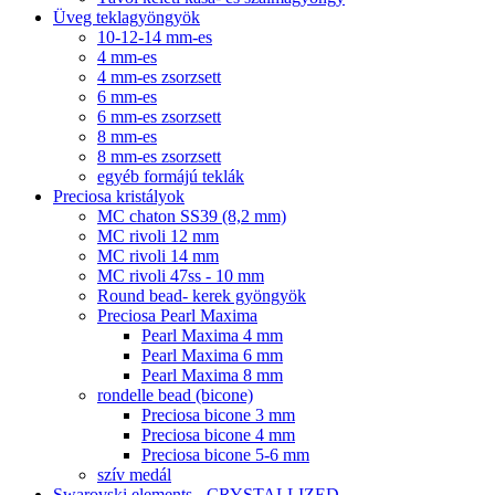
Üveg teklagyöngyök
10-12-14 mm-es
4 mm-es
4 mm-es zsorzsett
6 mm-es
6 mm-es zsorzsett
8 mm-es
8 mm-es zsorzsett
egyéb formájú teklák
Preciosa kristályok
MC chaton SS39 (8,2 mm)
MC rivoli 12 mm
MC rivoli 14 mm
MC rivoli 47ss - 10 mm
Round bead- kerek gyöngyök
Preciosa Pearl Maxima
Pearl Maxima 4 mm
Pearl Maxima 6 mm
Pearl Maxima 8 mm
rondelle bead (bicone)
Preciosa bicone 3 mm
Preciosa bicone 4 mm
Preciosa bicone 5-6 mm
szív medál
Swarovski elements - CRYSTALLIZED