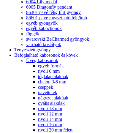
6904 Lily medál
6905 Dragonfly pendant
86301 pavé félig fúrt gyöngy
86601 pavé ragasztható félgömb
egyéb gyöngyök
egyéb kabochonok
függõk
swarovski BeCharmed gyöngyök
varrható kristályok
Tenyésztett gyöngy
Befoglalható kabosonok és kövek
Üveg kabosonok
egyéb formák
rivoli 6 mm
téglalap alakúak
chaton 3-6 mm
cseppek
navette-ek
négyzet alakúak
ovális alakúak
rivoli 18 mm
rivoli 12 mm
rivoli 14 mm
rivoli 16 mm
rivoli 20 mm felett