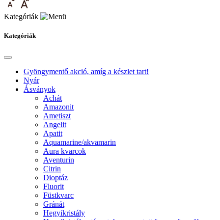
Kategóriák
Kategóriák
Gyöngymentő akció, amíg a készlet tart!
Nyár
Ásványok
Achát
Amazonit
Ametiszt
Angelit
Apatit
Aquamarine/akvamarin
Aura kvarcok
Aventurin
Citrin
Dioptáz
Fluorit
Füstkvarc
Gránát
Hegyikristály