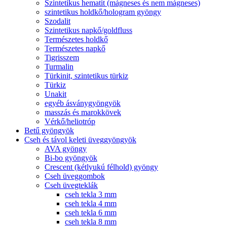
Szintetikus hematit (mágneses és nem mágneses)
szintetikus holdkő/hologram gyöngy
Szodalit
Szintetikus napkő/goldfluss
Természetes holdkő
Természetes napkő
Tigrisszem
Turmalin
Türkinit, szintetikus türkiz
Türkiz
Unakit
egyéb ásványgyöngyök
masszás és marokkövek
Vérkő/heliotróp
Betű gyöngyök
Cseh és távol keleti üveggyöngyök
AVA gyöngy
Bi-bo gyöngyök
Crescent (kétlyukú félhold) gyöngy
Cseh üveggombok
Cseh üvegteklák
cseh tekla 3 mm
cseh tekla 4 mm
cseh tekla 6 mm
cseh tekla 8 mm