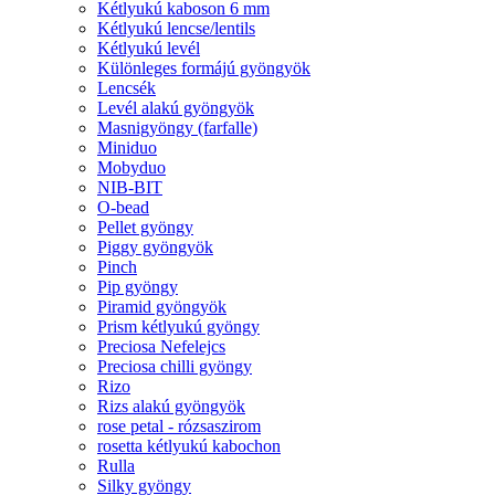
Kétlyukú kaboson 6 mm
Kétlyukú lencse/lentils
Kétlyukú levél
Különleges formájú gyöngyök
Lencsék
Levél alakú gyöngyök
Masnigyöngy (farfalle)
Miniduo
Mobyduo
NIB-BIT
O-bead
Pellet gyöngy
Piggy gyöngyök
Pinch
Pip gyöngy
Piramid gyöngyök
Prism kétlyukú gyöngy
Preciosa Nefelejcs
Preciosa chilli gyöngy
Rizo
Rizs alakú gyöngyök
rose petal - rózsaszirom
rosetta kétlyukú kabochon
Rulla
Silky gyöngy