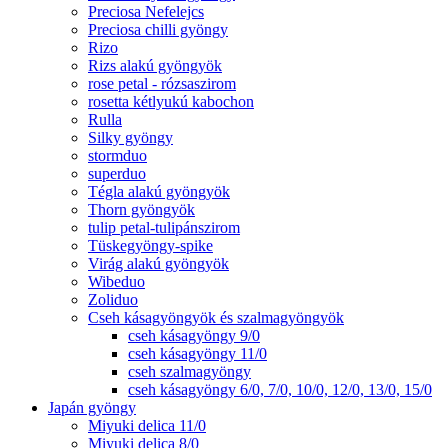
Preciosa Nefelejcs
Preciosa chilli gyöngy
Rizo
Rizs alakú gyöngyök
rose petal - rózsaszirom
rosetta kétlyukú kabochon
Rulla
Silky gyöngy
stormduo
superduo
Tégla alakú gyöngyök
Thorn gyöngyök
tulip petal-tulipánszirom
Tüskegyöngy-spike
Virág alakú gyöngyök
Wibeduo
Zoliduo
Cseh kásagyöngyök és szalmagyöngyök
cseh kásagyöngy 9/0
cseh kásagyöngy 11/0
cseh szalmagyöngy
cseh kásagyöngy 6/0, 7/0, 10/0, 12/0, 13/0, 15/0
Japán gyöngy
Miyuki delica 11/0
Miyuki delica 8/0