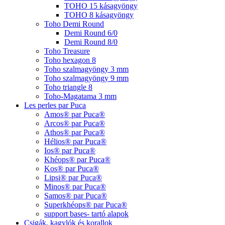
TOHO 15 kásagyöngy
TOHO 8 kásagyöngy
Toho Demi Round
Demi Round 6/0
Demi Round 8/0
Toho Treasure
Toho hexagon 8
Toho szalmagyöngy 3 mm
Toho szalmagyöngy 9 mm
Toho triangle 8
Toho-Magatama 3 mm
Les perles par Puca
Amos® par Puca®
Arcos® par Puca®
Athos® par Puca®
Hélios® par Puca®
Ios® par Puca®
Khéops® par Puca®
Kos® par Puca®
Lipsi® par Puca®
Minos® par Puca®
Samos® par Puca®
Superkhéops® par Puca®
support bases- tartó alapok
Csigák, kagylók és korallok