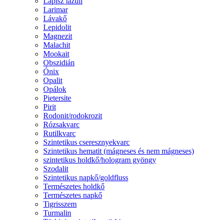
Lápisz lazuli
Larimar
Lávakő
Lepidolit
Magnezit
Malachit
Mookait
Obszidián
Ónix
Opalit
Opálok
Pietersite
Pirit
Rodonit/rodokrozit
Rózsakvarc
Rutilkvarc
Szintetikus cseresznyekvarc
Szintetikus hematit (mágneses és nem mágneses)
szintetikus holdkő/hologram gyöngy
Szodalit
Szintetikus napkő/goldfluss
Természetes holdkő
Természetes napkő
Tigrisszem
Turmalin