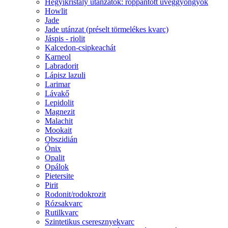
Hegyikristály utánzatok: roppantott üveggyöngyök
Howlit
Jade
Jade utánzat (préselt törmelékes kvarc)
Jáspis - riolit
Kalcedon-csipkeachát
Karneol
Labradorit
Lápisz lazuli
Larimar
Lávakő
Lepidolit
Magnezit
Malachit
Mookait
Obszidián
Ónix
Opalit
Opálok
Pietersite
Pirit
Rodonit/rodokrozit
Rózsakvarc
Rutilkvarc
Szintetikus cseresznyekvarc