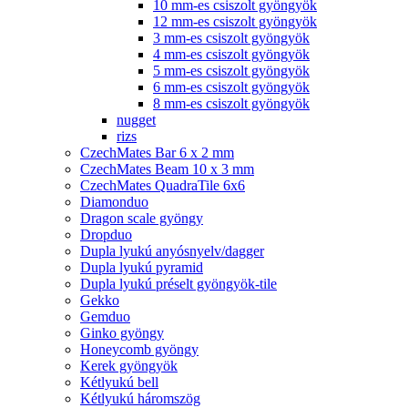
10 mm-es csiszolt gyöngyök
12 mm-es csiszolt gyöngyök
3 mm-es csiszolt gyöngyök
4 mm-es csiszolt gyöngyök
5 mm-es csiszolt gyöngyök
6 mm-es csiszolt gyöngyök
8 mm-es csiszolt gyöngyök
nugget
rizs
CzechMates Bar 6 x 2 mm
CzechMates Beam 10 x 3 mm
CzechMates QuadraTile 6x6
Diamonduo
Dragon scale gyöngy
Dropduo
Dupla lyukú anyósnyelv/dagger
Dupla lyukú pyramid
Dupla lyukú préselt gyöngyök-tile
Gekko
Gemduo
Ginko gyöngy
Honeycomb gyöngy
Kerek gyöngyök
Kétlyukú bell
Kétlyukú háromszög