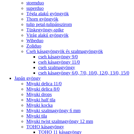
stormduo
superduo
Tégla alakú gyöngyök
Thorn gyöngyök
tulip petal-tulipánszirom
Tüskegyöngy-spike
Virág alakú gyöngyök
Wibeduo
Zoliduo
Cseh kásagyöngyök és szalmagyöngyök
cseh kásagyöngy 9/0
cseh kásagyöngy 11/0
cseh szalmagyöngy
cseh kásagyöngy 6/0, 7/0, 10/0, 12/0, 13/0, 15/0
Japán gyöngy
Miyuki delica 11/0
Miyuki delica 8/0
Miyuki drops
Miyuki half tila
Miyuki kocka
Miyuki szalmagyöngy 6 mm
Miyuki tila
Miyuki twist szalmagyöngy 12 mm
TOHO kásagyöngy
TOHO 11 kásagyöngy