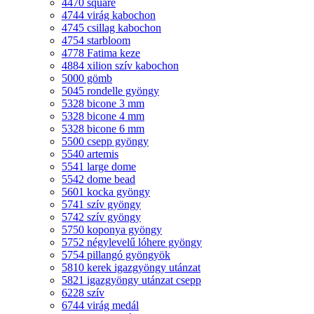
4470 square
4744 virág kabochon
4745 csillag kabochon
4754 starbloom
4778 Fatima keze
4884 xilion szív kabochon
5000 gömb
5045 rondelle gyöngy
5328 bicone 3 mm
5328 bicone 4 mm
5328 bicone 6 mm
5500 csepp gyöngy
5540 artemis
5541 large dome
5542 dome bead
5601 kocka gyöngy
5741 szív gyöngy
5742 szív gyöngy
5750 koponya gyöngy
5752 négylevelű lóhere gyöngy
5754 pillangó gyöngyök
5810 kerek igazgyöngy utánzat
5821 igazgyöngy utánzat csepp
6228 szív
6744 virág medál