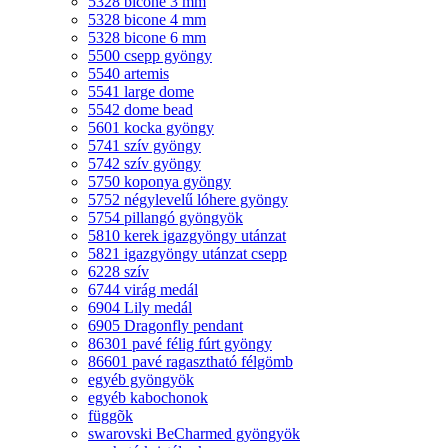
5328 bicone 3 mm
5328 bicone 4 mm
5328 bicone 6 mm
5500 csepp gyöngy
5540 artemis
5541 large dome
5542 dome bead
5601 kocka gyöngy
5741 szív gyöngy
5742 szív gyöngy
5750 koponya gyöngy
5752 négylevelű lóhere gyöngy
5754 pillangó gyöngyök
5810 kerek igazgyöngy utánzat
5821 igazgyöngy utánzat csepp
6228 szív
6744 virág medál
6904 Lily medál
6905 Dragonfly pendant
86301 pavé félig fúrt gyöngy
86601 pavé ragasztható félgömb
egyéb gyöngyök
egyéb kabochonok
függõk
swarovski BeCharmed gyöngyök