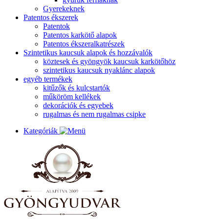
Gyerekeknek
Patentos ékszerek
Patentok
Patentos karkötő alapok
Patentos ékszeralkatrészek
Szintetikus kaucsuk alapok és hozzávalók
köztesek és gyöngyök kaucsuk karkötőhöz
szintetikus kaucsuk nyaklánc alapok
egyéb termékek
kitűzők és kulcstartók
műköröm kellékek
dekorációk és egyebek
rugalmas és nem rugalmas csipke
Kategóriák