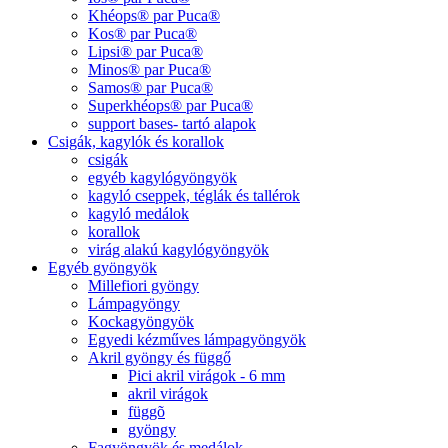
Khéops® par Puca®
Kos® par Puca®
Lipsi® par Puca®
Minos® par Puca®
Samos® par Puca®
Superkhéops® par Puca®
support bases- tartó alapok
Csigák, kagylók és korallok
csigák
egyéb kagylógyöngyök
kagyló cseppek, téglák és tallérok
kagyló medálok
korallok
virág alakú kagylógyöngyök
Egyéb gyöngyök
Millefiori gyöngy
Lámpagyöngy
Kockagyöngyök
Egyedi kézműves lámpagyöngyök
Akril gyöngy és függő
Pici akril virágok - 6 mm
akril virágok
függõ
gyöngy
Fagyöngyök és medálok