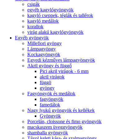
csigák
egyéb kagylógyöngyök
kagyló cseppek, téglák és tallérok
kagyló medálok
korallok
virág alakú kagylógyöngyök
Egyéb gyöngyök
Millefiori gyöngy
Lámpagyöngy
Kockagyöngyök
Egyedi kézműves lámpagyöngyök
Akril gyöngy és függő
Pici akril virágok - 6 mm
akril virágok
függõ
gyöngy
Fagyöngyök és medálok
fagyöngyök
famedálok
Nagy lyukú gyöngyök és kellékek
Gyöngyök
Porcelán, cloissone és fimo gyöngyök
macskaszem üveggyöngyök
shamballa gyöngyök
Távol keleti kása- és szalmagyöngy