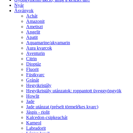
Nyár
Ásványok
Achát
Amazonit
Ametiszt
Angelit
Apatit
Aquamarine/akvamarin
Aura kvarcok
Aventurin
Citrin
Dioptáz
Fluorit
Füstkvarc
Gránát
Hegyikristály
Hegyikristály utánzatok: roppantott üveggyöngyök
Howlit
Jade
Jade utánzat (préselt törmelékes kvarc)
Jáspis - riolit
Kalcedon-csipkeachát
Karneol
Labradorit