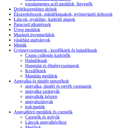
rozsdamentes acél medálok, figyegők
Drótékszerekhez drótok
Ékszerdobozok, ajándéktasakok, gyöngytartó dobozok
Láncok, nyaklánc, karkötő alapok
Paracord alkatrészek
Üveg medálok
Muránói üvegmedálok
vásárlási utalványok
Minták
Gyöngycsomagok - kezdőknek és haladóknak
Csupa csillogás karkötők
Haladóknak
Hangulat és élménycsomagok
Kezdőknek
Mandala medálok
Angyalka és tündér tartozékok
angyalka, tündér és egyéb csomagok
angyalka szoknyák
angyalkák készen
angyalszárnyak
kulcstartók
Angyalhívó medálok és csengők
Csengők és golyók
Láncok angyalhívóhoz
Medálok