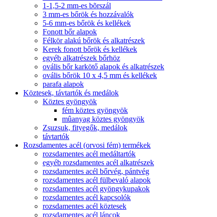
1-1,5-2 mm-es bõrszál
3 mm-es bőrök és hozzávalók
5-6 mm-es bőrök és kellékek
Fonott bőr alapok
Félkör alakú bőrök és alkatrészek
Kerek fonott bőrök és kellékek
egyéb alkatrészek bőrhöz
ovális bőr karkötő alapok és alkatrészek
ovális bőrök 10 x 4,5 mm és kellékek
parafa alapok
Köztesek, távtartók és medálok
Köztes gyöngyök
fém köztes gyöngyök
mûanyag köztes gyöngyök
Zsuzsuk, fityegők, medálok
távtartók
Rozsdamentes acél (orvosi fém) termékek
rozsdamentes acél medáltartók
egyéb rozsdamentes acél alkatrészek
rozsdamentes acél bőrvég, pántvég
rozsdamentes acél fülbevaló alapok
rozsdamentes acél gyöngykupakok
rozsdamentes acél kapcsolók
rozsdamentes acél köztesek
rozsdamentes acél láncok