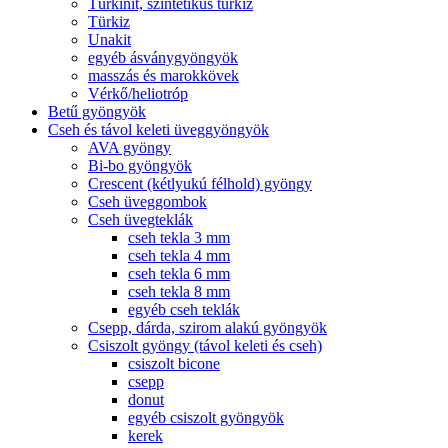
Türkinit, szintetikus türkiz
Türkiz
Unakit
egyéb ásványgyöngyök
masszás és marokkövek
Vérkő/heliotróp
Betű gyöngyök
Cseh és távol keleti üveggyöngyök
AVA gyöngy
Bi-bo gyöngyök
Crescent (kétlyukú félhold) gyöngy
Cseh üveggombok
Cseh üvegteklák
cseh tekla 3 mm
cseh tekla 4 mm
cseh tekla 6 mm
cseh tekla 8 mm
egyéb cseh teklák
Csepp, dárda, szirom alakú gyöngyök
Csiszolt gyöngy (távol keleti és cseh)
csiszolt bicone
csepp
donut
egyéb csiszolt gyöngyök
kerek