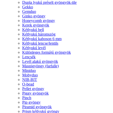
Dupla lyukú préselt gyöngyök-tile
Gekko
Gemduo
Ginko gyöngy
Honeycomb gyöngy
Kerek gyöngyök
Kétlyukú bell
Kétlyukú háromszög
Kétlyukú kaboson 6 mm
Kétlyukú lencse/lentils
Kétlyukú levél
Különleges formájú gyöngyök
Lencsék
Levél alakú gyöngyök
Masnigyöngy (farfalle)
Miniduo
Mobyduo
NIB-BIT
O-bead
Pellet gyöngy
Piggy gyöngyök
Pinch
Pip gyöngy
Piramid gyöngyök
Prism kétlyukú gyöngy