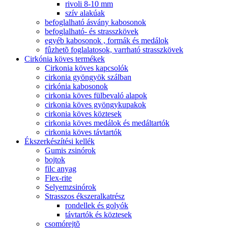
rivoli 8-10 mm
szív alakúak
befoglalható ásvány kabosonok
befoglalható- és strasszkövek
egyéb kabosonok , formák és medálok
fûzhetõ foglalatosok, varrható strasszkövek
Cirkónia köves termékek
Cirkonia köves kapcsolók
cirkonia gyöngyök szálban
cirkónia kabosonok
cirkonia köves fülbevaló alapok
cirkonia köves gyöngykupakok
cirkonia köves köztesek
cirkonia köves medálok és medáltartók
cirkonia köves távtartók
Ékszerkészítési kellék
Gumis zsinórok
bojtok
filc anyag
Flex-rite
Selyemzsinórok
Strasszos ékszeralkatrész
rondellek és golyók
távtartók és köztesek
csomórejtõ