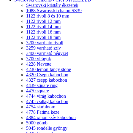
Swarovski kristály ékszerek
1088 Swarovski chaton SS39
1122 rivoli 8 és 10 mm
1122 rivoli 12 mm
1122 rivoli 14 mm
1122 rivoli 16 mm
1122 rivoli 18 mm
3200 varrható rivoli
3259 varrható szív
3400 varrható négyzet
3700 virágok
4228 Navette
4230 lemon fancy stone
4320 Csepp kabochon
4327 csepp kabochon
4439 square ring
4470 square
4744 virág kabochon
4745 csillag kabochon
4754 starbloom
4778 Fatima keze
4884 xilion szív kabochon
5000 gömb
5045 rondelle gyöngy