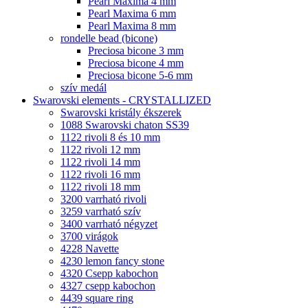
Pearl Maxima 4 mm
Pearl Maxima 6 mm
Pearl Maxima 8 mm
rondelle bead (bicone)
Preciosa bicone 3 mm
Preciosa bicone 4 mm
Preciosa bicone 5-6 mm
szív medál
Swarovski elements - CRYSTALLIZED
Swarovski kristály ékszerek
1088 Swarovski chaton SS39
1122 rivoli 8 és 10 mm
1122 rivoli 12 mm
1122 rivoli 14 mm
1122 rivoli 16 mm
1122 rivoli 18 mm
3200 varrható rivoli
3259 varrható szív
3400 varrható négyzet
3700 virágok
4228 Navette
4230 lemon fancy stone
4320 Csepp kabochon
4327 csepp kabochon
4439 square ring