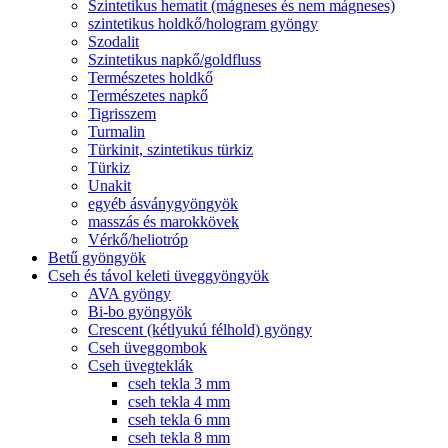
Szintetikus hematit (mágneses és nem mágneses)
szintetikus holdkő/hologram gyöngy
Szodalit
Szintetikus napkő/goldfluss
Természetes holdkő
Természetes napkő
Tigrisszem
Turmalin
Türkinit, szintetikus türkiz
Türkiz
Unakit
egyéb ásványgyöngyök
masszás és marokkövek
Vérkő/heliotróp
Betű gyöngyök
Cseh és távol keleti üveggyöngyök
AVA gyöngy
Bi-bo gyöngyök
Crescent (kétlyukú félhold) gyöngy
Cseh üveggombok
Cseh üvegteklák
cseh tekla 3 mm
cseh tekla 4 mm
cseh tekla 6 mm
cseh tekla 8 mm