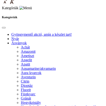
Kategóriák
Kategóriák
Gyöngymentő akció, amíg a készlet tart!
Nyár
Ásványok
Achát
Amazonit
Ametiszt
Angelit
Apatit
Aquamarine/akvamarin
Aura kvarcok
Aventurin
Citrin
Dioptáz
Fluorit
Füstkvarc
Gránát
Hegyikristály