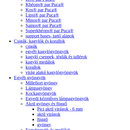
Khéops® par Puca®
Kos® par Puca®
Lipsi® par Puca®
Minos® par Puca®
Samos® par Puca®
Superkhéops® par Puca®
support bases- tartó alapok
Csigák, kagylók és korallok
csigák
egyéb kagylógyöngyök
kagyló cseppek, téglák és tallérok
kagyló medálok
korallok
virág alakú kagylógyöngyök
Egyéb gyöngyök
Millefiori gyöngy
Lámpagyöngy
Kockagyöngyök
Egyedi kézműves lámpagyöngyök
Akril gyöngy és függő
Pici akril virágok - 6 mm
akril virágok
függõ
gyöngy
Fagyöngyök és medálok