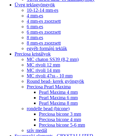
Üveg teklagyöngyök
10-12-14 mm-es
4 mm-es
4 mm-es zsorzsett
6 mm-es
6 mm-es zsorzsett
8 mm-es
8 mm-es zsorzsett
egyéb formájú teklák
Preciosa kristályok
MC chaton SS39 (8,2 mm)
MC rivoli 12 mm
MC rivoli 14 mm
MC rivoli 47ss - 10 mm
Round bead- kerek gyöngyök
Preciosa Pearl Maxima
Pearl Maxima 4 mm
Pearl Maxima 6 mm
Pearl Maxima 8 mm
rondelle bead (bicone)
Preciosa bicone 3 mm
Preciosa bicone 4 mm
Preciosa bicone 5-6 mm
szív medál
Swarovski elements - CRYSTALLIZED