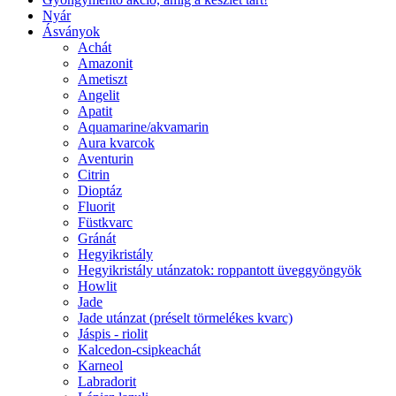
Nyár
Ásványok
Achát
Amazonit
Ametiszt
Angelit
Apatit
Aquamarine/akvamarin
Aura kvarcok
Aventurin
Citrin
Dioptáz
Fluorit
Füstkvarc
Gránát
Hegyikristály
Hegyikristály utánzatok: roppantott üveggyöngyök
Howlit
Jade
Jade utánzat (préselt törmelékes kvarc)
Jáspis - riolit
Kalcedon-csipkeachát
Karneol
Labradorit