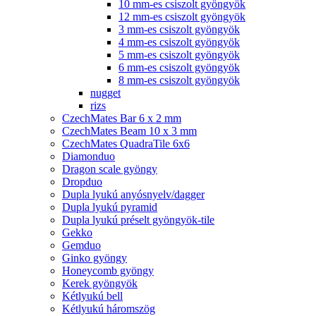
10 mm-es csiszolt gyöngyök
12 mm-es csiszolt gyöngyök
3 mm-es csiszolt gyöngyök
4 mm-es csiszolt gyöngyök
5 mm-es csiszolt gyöngyök
6 mm-es csiszolt gyöngyök
8 mm-es csiszolt gyöngyök
nugget
rizs
CzechMates Bar 6 x 2 mm
CzechMates Beam 10 x 3 mm
CzechMates QuadraTile 6x6
Diamonduo
Dragon scale gyöngy
Dropduo
Dupla lyukú anyósnyelv/dagger
Dupla lyukú pyramid
Dupla lyukú préselt gyöngyök-tile
Gekko
Gemduo
Ginko gyöngy
Honeycomb gyöngy
Kerek gyöngyök
Kétlyukú bell
Kétlyukú háromszög