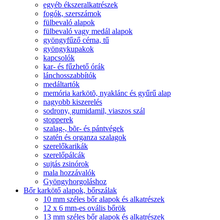
egyéb ékszeralkatrészek
fogók, szerszámok
fülbevaló alapok
fülbevaló vagy medál alapok
gyöngyfűző cérna, tű
gyöngykupakok
kapcsolók
kar- és fűzhető órák
lánchosszabbítók
medáltartók
memória karkötõ, nyaklánc és gyűrű alap
nagyobb kiszerelés
sodrony, gumidamil, viaszos szál
stopperek
szalag-, bõr- és pántvégek
szatén és organza szalagok
szerelőkarikák
szerelőpálcák
sujtás zsinórok
mala hozzávalók
Gyöngyhorgoláshoz
Bőr karkötő alapok, bőrszálak
10 mm széles bőr alapok és alkatrészek
12 x 6 mm-es ovális bőrök
13 mm széles bőr alapok és alkatrészek