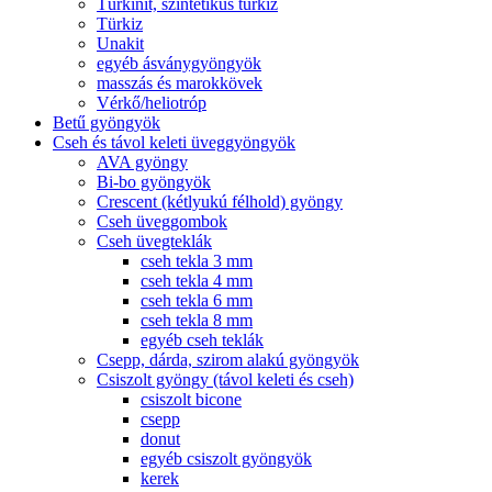
Türkinit, szintetikus türkiz
Türkiz
Unakit
egyéb ásványgyöngyök
masszás és marokkövek
Vérkő/heliotróp
Betű gyöngyök
Cseh és távol keleti üveggyöngyök
AVA gyöngy
Bi-bo gyöngyök
Crescent (kétlyukú félhold) gyöngy
Cseh üveggombok
Cseh üvegteklák
cseh tekla 3 mm
cseh tekla 4 mm
cseh tekla 6 mm
cseh tekla 8 mm
egyéb cseh teklák
Csepp, dárda, szirom alakú gyöngyök
Csiszolt gyöngy (távol keleti és cseh)
csiszolt bicone
csepp
donut
egyéb csiszolt gyöngyök
kerek