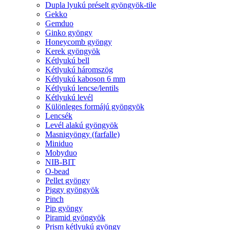
Dupla lyukú préselt gyöngyök-tile
Gekko
Gemduo
Ginko gyöngy
Honeycomb gyöngy
Kerek gyöngyök
Kétlyukú bell
Kétlyukú háromszög
Kétlyukú kaboson 6 mm
Kétlyukú lencse/lentils
Kétlyukú levél
Különleges formájú gyöngyök
Lencsék
Levél alakú gyöngyök
Masnigyöngy (farfalle)
Miniduo
Mobyduo
NIB-BIT
O-bead
Pellet gyöngy
Piggy gyöngyök
Pinch
Pip gyöngy
Piramid gyöngyök
Prism kétlyukú gyöngy