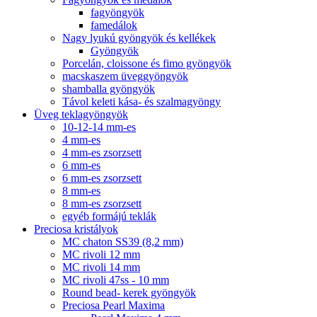
fagyöngyök
famedálok
Nagy lyukú gyöngyök és kellékek
Gyöngyök
Porcelán, cloissone és fimo gyöngyök
macskaszem üveggyöngyök
shamballa gyöngyök
Távol keleti kása- és szalmagyöngy
Üveg teklagyöngyök
10-12-14 mm-es
4 mm-es
4 mm-es zsorzsett
6 mm-es
6 mm-es zsorzsett
8 mm-es
8 mm-es zsorzsett
egyéb formájú teklák
Preciosa kristályok
MC chaton SS39 (8,2 mm)
MC rivoli 12 mm
MC rivoli 14 mm
MC rivoli 47ss - 10 mm
Round bead- kerek gyöngyök
Preciosa Pearl Maxima