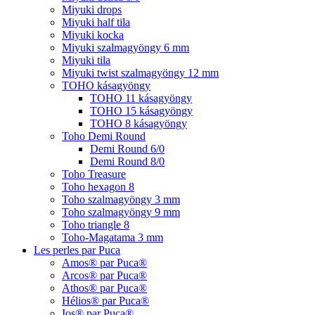
Miyuki drops
Miyuki half tila
Miyuki kocka
Miyuki szalmagyöngy 6 mm
Miyuki tila
Miyuki twist szalmagyöngy 12 mm
TOHO kásagyöngy
TOHO 11 kásagyöngy
TOHO 15 kásagyöngy
TOHO 8 kásagyöngy
Toho Demi Round
Demi Round 6/0
Demi Round 8/0
Toho Treasure
Toho hexagon 8
Toho szalmagyöngy 3 mm
Toho szalmagyöngy 9 mm
Toho triangle 8
Toho-Magatama 3 mm
Les perles par Puca
Amos® par Puca®
Arcos® par Puca®
Athos® par Puca®
Hélios® par Puca®
Ios® par Puca®