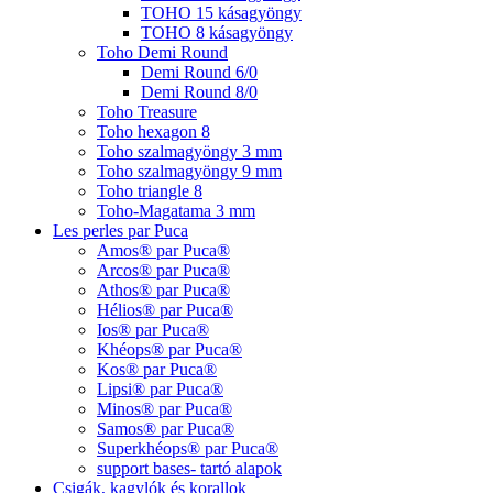
TOHO 15 kásagyöngy
TOHO 8 kásagyöngy
Toho Demi Round
Demi Round 6/0
Demi Round 8/0
Toho Treasure
Toho hexagon 8
Toho szalmagyöngy 3 mm
Toho szalmagyöngy 9 mm
Toho triangle 8
Toho-Magatama 3 mm
Les perles par Puca
Amos® par Puca®
Arcos® par Puca®
Athos® par Puca®
Hélios® par Puca®
Ios® par Puca®
Khéops® par Puca®
Kos® par Puca®
Lipsi® par Puca®
Minos® par Puca®
Samos® par Puca®
Superkhéops® par Puca®
support bases- tartó alapok
Csigák, kagylók és korallok