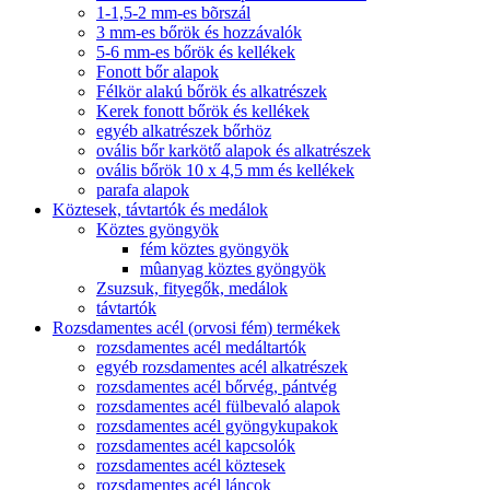
1-1,5-2 mm-es bõrszál
3 mm-es bőrök és hozzávalók
5-6 mm-es bőrök és kellékek
Fonott bőr alapok
Félkör alakú bőrök és alkatrészek
Kerek fonott bőrök és kellékek
egyéb alkatrészek bőrhöz
ovális bőr karkötő alapok és alkatrészek
ovális bőrök 10 x 4,5 mm és kellékek
parafa alapok
Köztesek, távtartók és medálok
Köztes gyöngyök
fém köztes gyöngyök
mûanyag köztes gyöngyök
Zsuzsuk, fityegők, medálok
távtartók
Rozsdamentes acél (orvosi fém) termékek
rozsdamentes acél medáltartók
egyéb rozsdamentes acél alkatrészek
rozsdamentes acél bőrvég, pántvég
rozsdamentes acél fülbevaló alapok
rozsdamentes acél gyöngykupakok
rozsdamentes acél kapcsolók
rozsdamentes acél köztesek
rozsdamentes acél láncok