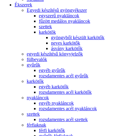
Ékszerek
Egyedi készítésû gyöngyékszer
egyszerű nyakláncok
fűzött medálos nyakláncok
szettek
karkötõk
gyöngyből készült karkötők
neves karkötők
ásvány karkötők
egyedi készítésű könyvjelzők
fülbevalók
gyűrűk
egyéb gyűrűk
rozsdamentes acél gyűrűk
karkötők
egyéb karkötők
rozsdamentes acél karkötők
nyakláncok
egyéb nyakláncok
rozsdamentes acél nyakláncok
szettek
rozsdamentes acél szettek
férfiaknak
férfi karkötők
gyűrűk férfiaknak