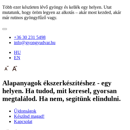
Több ezer készleten lévő gyöngy és kellék egy helyen. Utat
mutatunk, hogy öröm legyen az alkotás – akár most kezded, akár
már rutinos gyöngyfűző vagy.
+36 30 231 5498
info@gyongyudvar.hu
HU
EN
Alapanyagok ékszerkészítéshez - egy
helyen. Ha tudod, mit keresel, gyorsan
megtalálod. Ha nem, segítünk elindulni.
Újdonságok
Készítsd magad!
Kapcsolat