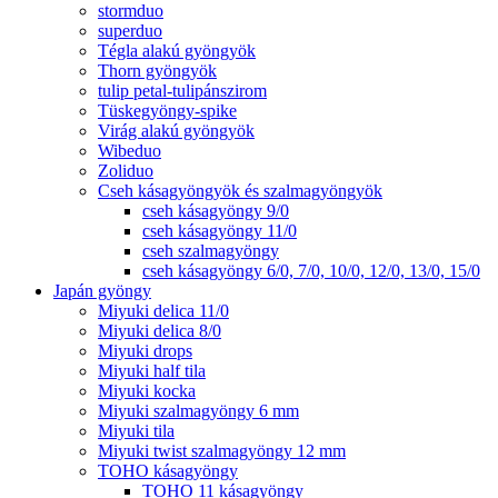
stormduo
superduo
Tégla alakú gyöngyök
Thorn gyöngyök
tulip petal-tulipánszirom
Tüskegyöngy-spike
Virág alakú gyöngyök
Wibeduo
Zoliduo
Cseh kásagyöngyök és szalmagyöngyök
cseh kásagyöngy 9/0
cseh kásagyöngy 11/0
cseh szalmagyöngy
cseh kásagyöngy 6/0, 7/0, 10/0, 12/0, 13/0, 15/0
Japán gyöngy
Miyuki delica 11/0
Miyuki delica 8/0
Miyuki drops
Miyuki half tila
Miyuki kocka
Miyuki szalmagyöngy 6 mm
Miyuki tila
Miyuki twist szalmagyöngy 12 mm
TOHO kásagyöngy
TOHO 11 kásagyöngy