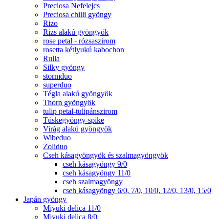
Preciosa Nefelejcs
Preciosa chilli gyöngy
Rizo
Rizs alakú gyöngyök
rose petal - rózsaszirom
rosetta kétlyukú kabochon
Rulla
Silky gyöngy
stormduo
superduo
Tégla alakú gyöngyök
Thorn gyöngyök
tulip petal-tulipánszirom
Tüskegyöngy-spike
Virág alakú gyöngyök
Wibeduo
Zoliduo
Cseh kásagyöngyök és szalmagyöngyök
cseh kásagyöngy 9/0
cseh kásagyöngy 11/0
cseh szalmagyöngy
cseh kásagyöngy 6/0, 7/0, 10/0, 12/0, 13/0, 15/0
Japán gyöngy
Miyuki delica 11/0
Miyuki delica 8/0