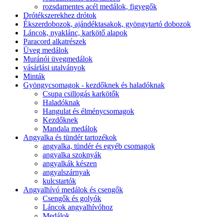
rozsdamentes acél medálok, figyegők
Drótékszerekhez drótok
Ékszerdobozok, ajándéktasakok, gyöngytartó dobozok
Láncok, nyaklánc, karkötő alapok
Paracord alkatrészek
Üveg medálok
Muránói üvegmedálok
vásárlási utalványok
Minták
Gyöngycsomagok - kezdőknek és haladóknak
Csupa csillogás karkötők
Haladóknak
Hangulat és élménycsomagok
Kezdőknek
Mandala medálok
Angyalka és tündér tartozékok
angyalka, tündér és egyéb csomagok
angyalka szoknyák
angyalkák készen
angyalszárnyak
kulcstartók
Angyalhívó medálok és csengők
Csengők és golyók
Láncok angyalhívóhoz
Medálok