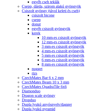
egyéb cseh teklák
Csepp, dárda, szirom alakú gyöngyök
Csiszolt gyöngy (távol keleti és cseh)
csiszolt bicone
csepp
donut
egyéb csiszolt gyöngyök
kerek
10 mm-es csiszolt gyöngyök
12 mm-es csiszolt gyöngyök
3 mm-es csiszolt gyöngyök
4 mm-es csiszolt gyöngyök
5 mm-es csiszolt gyöngyök
6 mm-es csiszolt gyöngyök
8 mm-es csiszolt gyöngyök
nugget
rizs
CzechMates Bar 6 x 2 mm
CzechMates Beam 10 x 3 mm
CzechMates QuadraTile 6x6
Diamonduo
Dragon scale gyöngy
Dropduo
Dupla lyukú anyósnyelv/dagger
Dupla lyukú pyramid