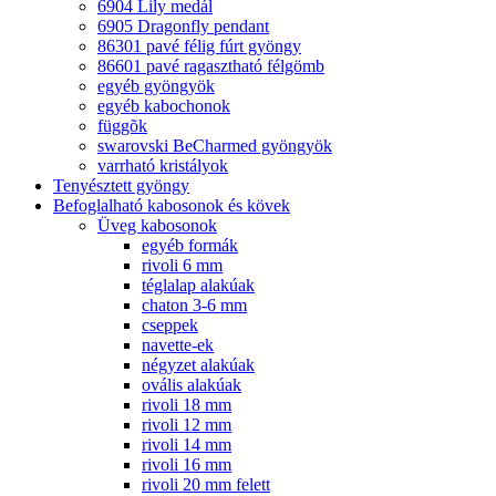
6904 Lily medál
6905 Dragonfly pendant
86301 pavé félig fúrt gyöngy
86601 pavé ragasztható félgömb
egyéb gyöngyök
egyéb kabochonok
függõk
swarovski BeCharmed gyöngyök
varrható kristályok
Tenyésztett gyöngy
Befoglalható kabosonok és kövek
Üveg kabosonok
egyéb formák
rivoli 6 mm
téglalap alakúak
chaton 3-6 mm
cseppek
navette-ek
négyzet alakúak
ovális alakúak
rivoli 18 mm
rivoli 12 mm
rivoli 14 mm
rivoli 16 mm
rivoli 20 mm felett