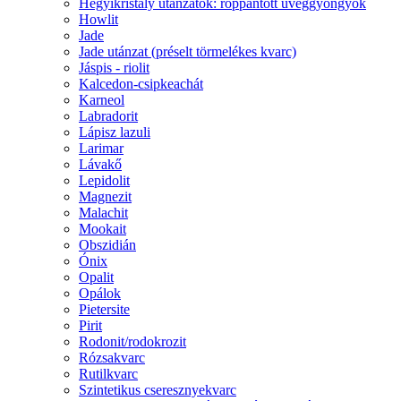
Hegyikristály utánzatok: roppantott üveggyöngyök
Howlit
Jade
Jade utánzat (préselt törmelékes kvarc)
Jáspis - riolit
Kalcedon-csipkeachát
Karneol
Labradorit
Lápisz lazuli
Larimar
Lávakő
Lepidolit
Magnezit
Malachit
Mookait
Obszidián
Ónix
Opalit
Opálok
Pietersite
Pirit
Rodonit/rodokrozit
Rózsakvarc
Rutilkvarc
Szintetikus cseresznyekvarc