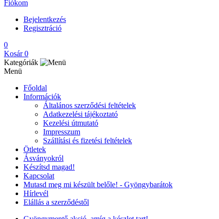
Fiókom
Bejelentkezés
Regisztráció
0
Kosár
0
Kategóriák
Menü
Főoldal
Információk
Általános szerződési feltételek
Adatkezelési tájékoztató
Kezelési útmutató
Impresszum
Szállítási és fizetési feltételek
Ötletek
Ásványokról
Készítsd magad!
Kapcsolat
Mutasd meg mi készült belőle! - Gyöngybarátok
Hírlevél
Elállás a szerződéstől
Gyöngymentő akció, amíg a készlet tart!