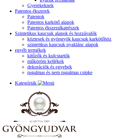
Gyerekeknek
Patentos ékszerek
Patentok
Patentos karkötő alapok
Patentos ékszeralkatrészek
Szintetikus kaucsuk alapok és hozzávalók
köztesek és gyöngyök kaucsuk karkötőhöz
szintetikus kaucsuk nyaklánc alapok
egyéb termékek
kitűzők és kulcstartók
műköröm kellékek
dekorációk és egyebek
rugalmas és nem rugalmas csipke
Kategóriák