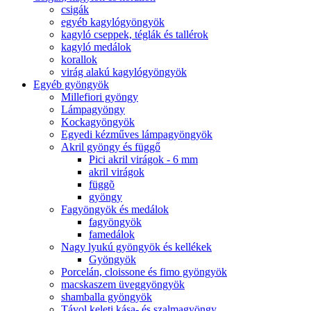
csigák
egyéb kagylógyöngyök
kagyló cseppek, téglák és tallérok
kagyló medálok
korallok
virág alakú kagylógyöngyök
Egyéb gyöngyök
Millefiori gyöngy
Lámpagyöngy
Kockagyöngyök
Egyedi kézműves lámpagyöngyök
Akril gyöngy és függő
Pici akril virágok - 6 mm
akril virágok
függõ
gyöngy
Fagyöngyök és medálok
fagyöngyök
famedálok
Nagy lyukú gyöngyök és kellékek
Gyöngyök
Porcelán, cloissone és fimo gyöngyök
macskaszem üveggyöngyök
shamballa gyöngyök
Távol keleti kása- és szalmagyöngy