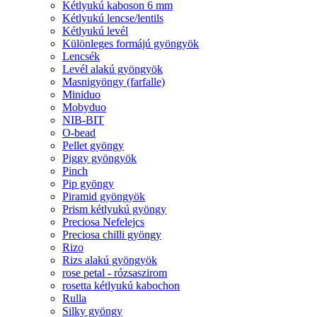
Kétlyukú kaboson 6 mm
Kétlyukú lencse/lentils
Kétlyukú levél
Különleges formájú gyöngyök
Lencsék
Levél alakú gyöngyök
Masnigyöngy (farfalle)
Miniduo
Mobyduo
NIB-BIT
O-bead
Pellet gyöngy
Piggy gyöngyök
Pinch
Pip gyöngy
Piramid gyöngyök
Prism kétlyukú gyöngy
Preciosa Nefelejcs
Preciosa chilli gyöngy
Rizo
Rizs alakú gyöngyök
rose petal - rózsaszirom
rosetta kétlyukú kabochon
Rulla
Silky gyöngy