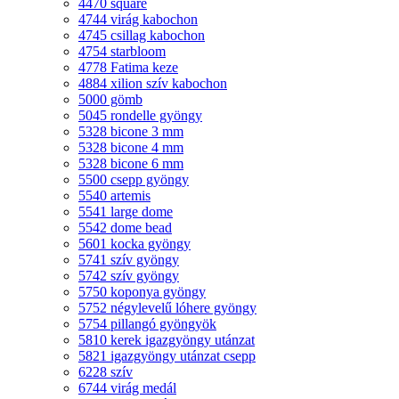
4470 square
4744 virág kabochon
4745 csillag kabochon
4754 starbloom
4778 Fatima keze
4884 xilion szív kabochon
5000 gömb
5045 rondelle gyöngy
5328 bicone 3 mm
5328 bicone 4 mm
5328 bicone 6 mm
5500 csepp gyöngy
5540 artemis
5541 large dome
5542 dome bead
5601 kocka gyöngy
5741 szív gyöngy
5742 szív gyöngy
5750 koponya gyöngy
5752 négylevelű lóhere gyöngy
5754 pillangó gyöngyök
5810 kerek igazgyöngy utánzat
5821 igazgyöngy utánzat csepp
6228 szív
6744 virág medál