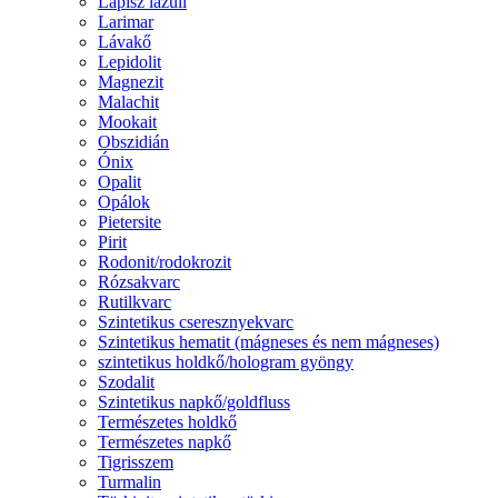
Lápisz lazuli
Larimar
Lávakő
Lepidolit
Magnezit
Malachit
Mookait
Obszidián
Ónix
Opalit
Opálok
Pietersite
Pirit
Rodonit/rodokrozit
Rózsakvarc
Rutilkvarc
Szintetikus cseresznyekvarc
Szintetikus hematit (mágneses és nem mágneses)
szintetikus holdkő/hologram gyöngy
Szodalit
Szintetikus napkő/goldfluss
Természetes holdkő
Természetes napkő
Tigrisszem
Turmalin