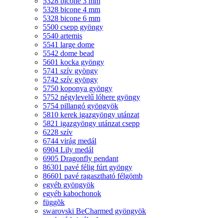
5328 bicone 3 mm
5328 bicone 4 mm
5328 bicone 6 mm
5500 csepp gyöngy
5540 artemis
5541 large dome
5542 dome bead
5601 kocka gyöngy
5741 szív gyöngy
5742 szív gyöngy
5750 koponya gyöngy
5752 négylevelű lóhere gyöngy
5754 pillangó gyöngyök
5810 kerek igazgyöngy utánzat
5821 igazgyöngy utánzat csepp
6228 szív
6744 virág medál
6904 Lily medál
6905 Dragonfly pendant
86301 pavé félig fúrt gyöngy
86601 pavé ragasztható félgömb
egyéb gyöngyök
egyéb kabochonok
függõk
swarovski BeCharmed gyöngyök