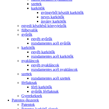
szettek
karkötõk
gyöngyből készült karkötők
neves karkötők
ásvány karkötők
egyedi készítésű könyvjelzők
fülbevalók
gyűrűk
egyéb gyűrűk
rozsdamentes acél gyűrűk
karkötők
egyéb karkötők
rozsdamentes acél karkötők
nyakláncok
egyéb nyakláncok
rozsdamentes acél nyakláncok
szettek
rozsdamentes acél szettek
férfiaknak
férfi karkötők
gyűrűk férfiaknak
Gyerekeknek
Patentos ékszerek
Patentok
Patentos karkötő alapok