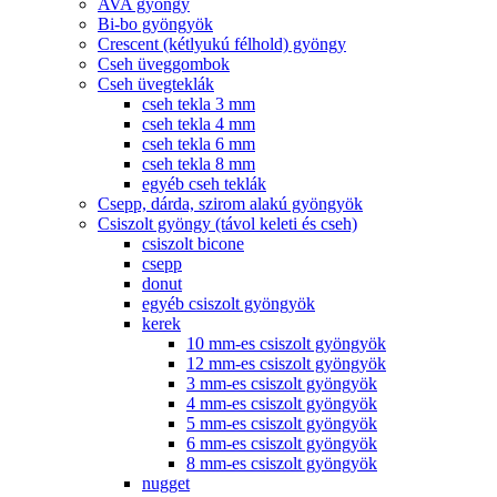
AVA gyöngy
Bi-bo gyöngyök
Crescent (kétlyukú félhold) gyöngy
Cseh üveggombok
Cseh üvegteklák
cseh tekla 3 mm
cseh tekla 4 mm
cseh tekla 6 mm
cseh tekla 8 mm
egyéb cseh teklák
Csepp, dárda, szirom alakú gyöngyök
Csiszolt gyöngy (távol keleti és cseh)
csiszolt bicone
csepp
donut
egyéb csiszolt gyöngyök
kerek
10 mm-es csiszolt gyöngyök
12 mm-es csiszolt gyöngyök
3 mm-es csiszolt gyöngyök
4 mm-es csiszolt gyöngyök
5 mm-es csiszolt gyöngyök
6 mm-es csiszolt gyöngyök
8 mm-es csiszolt gyöngyök
nugget