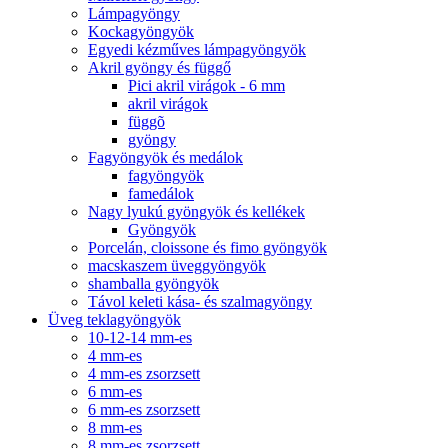
Lámpagyöngy
Kockagyöngyök
Egyedi kézműves lámpagyöngyök
Akril gyöngy és függő
Pici akril virágok - 6 mm
akril virágok
függõ
gyöngy
Fagyöngyök és medálok
fagyöngyök
famedálok
Nagy lyukú gyöngyök és kellékek
Gyöngyök
Porcelán, cloissone és fimo gyöngyök
macskaszem üveggyöngyök
shamballa gyöngyök
Távol keleti kása- és szalmagyöngy
Üveg teklagyöngyök
10-12-14 mm-es
4 mm-es
4 mm-es zsorzsett
6 mm-es
6 mm-es zsorzsett
8 mm-es
8 mm-es zsorzsett