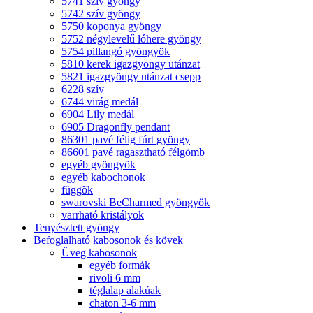
5741 szív gyöngy
5742 szív gyöngy
5750 koponya gyöngy
5752 négylevelű lóhere gyöngy
5754 pillangó gyöngyök
5810 kerek igazgyöngy utánzat
5821 igazgyöngy utánzat csepp
6228 szív
6744 virág medál
6904 Lily medál
6905 Dragonfly pendant
86301 pavé félig fúrt gyöngy
86601 pavé ragasztható félgömb
egyéb gyöngyök
egyéb kabochonok
függõk
swarovski BeCharmed gyöngyök
varrható kristályok
Tenyésztett gyöngy
Befoglalható kabosonok és kövek
Üveg kabosonok
egyéb formák
rivoli 6 mm
téglalap alakúak
chaton 3-6 mm