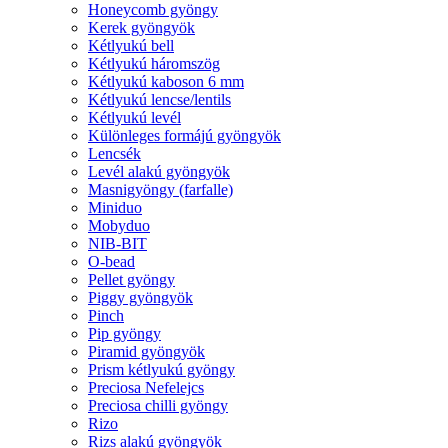
Honeycomb gyöngy
Kerek gyöngyök
Kétlyukú bell
Kétlyukú háromszög
Kétlyukú kaboson 6 mm
Kétlyukú lencse/lentils
Kétlyukú levél
Különleges formájú gyöngyök
Lencsék
Levél alakú gyöngyök
Masnigyöngy (farfalle)
Miniduo
Mobyduo
NIB-BIT
O-bead
Pellet gyöngy
Piggy gyöngyök
Pinch
Pip gyöngy
Piramid gyöngyök
Prism kétlyukú gyöngy
Preciosa Nefelejcs
Preciosa chilli gyöngy
Rizo
Rizs alakú gyöngyök