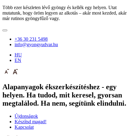
Több ezer készleten lévő gyöngy és kellék egy helyen. Utat
mutatunk, hogy öröm legyen az alkotás – akár most kezded, akár
már rutinos gyöngyfűző vagy.
+36 30 231 5498
info@gyongyudvar.hu
HU
EN
Alapanyagok ékszerkészítéshez - egy
helyen. Ha tudod, mit keresel, gyorsan
megtalálod. Ha nem, segítünk elindulni.
Újdonságok
Készítsd magad!
Kapcsolat