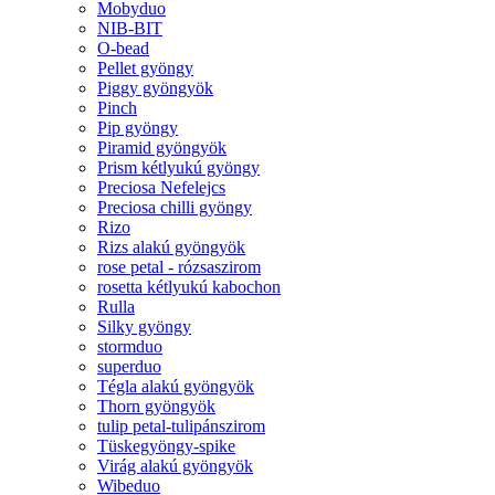
Mobyduo
NIB-BIT
O-bead
Pellet gyöngy
Piggy gyöngyök
Pinch
Pip gyöngy
Piramid gyöngyök
Prism kétlyukú gyöngy
Preciosa Nefelejcs
Preciosa chilli gyöngy
Rizo
Rizs alakú gyöngyök
rose petal - rózsaszirom
rosetta kétlyukú kabochon
Rulla
Silky gyöngy
stormduo
superduo
Tégla alakú gyöngyök
Thorn gyöngyök
tulip petal-tulipánszirom
Tüskegyöngy-spike
Virág alakú gyöngyök
Wibeduo