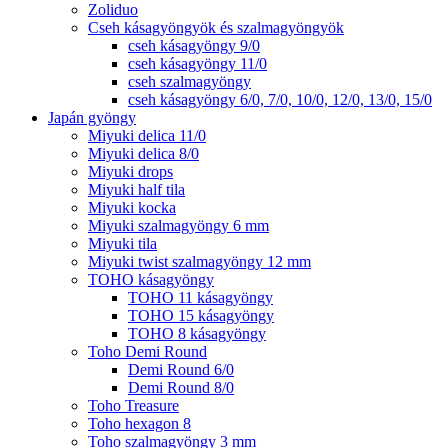
Zoliduo
Cseh kásagyöngyök és szalmagyöngyök
cseh kásagyöngy 9/0
cseh kásagyöngy 11/0
cseh szalmagyöngy
cseh kásagyöngy 6/0, 7/0, 10/0, 12/0, 13/0, 15/0
Japán gyöngy
Miyuki delica 11/0
Miyuki delica 8/0
Miyuki drops
Miyuki half tila
Miyuki kocka
Miyuki szalmagyöngy 6 mm
Miyuki tila
Miyuki twist szalmagyöngy 12 mm
TOHO kásagyöngy
TOHO 11 kásagyöngy
TOHO 15 kásagyöngy
TOHO 8 kásagyöngy
Toho Demi Round
Demi Round 6/0
Demi Round 8/0
Toho Treasure
Toho hexagon 8
Toho szalmagyöngy 3 mm