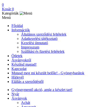
0
Kosár
0
Kategóriák
Menü
Főoldal
Információk
Általános szerződési feltételek
Adatkezelési tájékoztató
Kezelési útmutató
Impresszum
Szállítási és fizetési feltételek
Ötletek
Ásványokról
Készítsd magad!
Kapcsolat
Mutasd meg mi készült belőle! - Gyöngybarátok
Hírlevél
Elállás a szerződéstől
Gyöngymentő akció, amíg a készlet tart!
Nyár
Ásványok
Achát
Amazonit