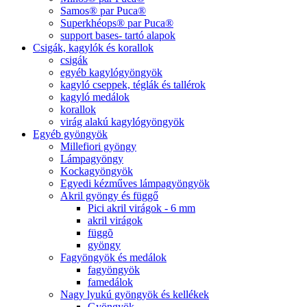
Samos® par Puca®
Superkhéops® par Puca®
support bases- tartó alapok
Csigák, kagylók és korallok
csigák
egyéb kagylógyöngyök
kagyló cseppek, téglák és tallérok
kagyló medálok
korallok
virág alakú kagylógyöngyök
Egyéb gyöngyök
Millefiori gyöngy
Lámpagyöngy
Kockagyöngyök
Egyedi kézműves lámpagyöngyök
Akril gyöngy és függő
Pici akril virágok - 6 mm
akril virágok
függõ
gyöngy
Fagyöngyök és medálok
fagyöngyök
famedálok
Nagy lyukú gyöngyök és kellékek
Gyöngyök