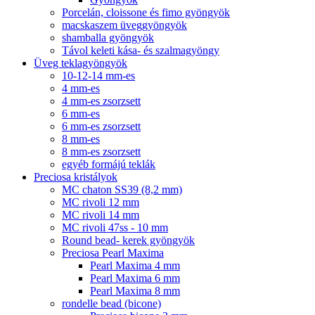
Porcelán, cloissone és fimo gyöngyök
macskaszem üveggyöngyök
shamballa gyöngyök
Távol keleti kása- és szalmagyöngy
Üveg teklagyöngyök
10-12-14 mm-es
4 mm-es
4 mm-es zsorzsett
6 mm-es
6 mm-es zsorzsett
8 mm-es
8 mm-es zsorzsett
egyéb formájú teklák
Preciosa kristályok
MC chaton SS39 (8,2 mm)
MC rivoli 12 mm
MC rivoli 14 mm
MC rivoli 47ss - 10 mm
Round bead- kerek gyöngyök
Preciosa Pearl Maxima
Pearl Maxima 4 mm
Pearl Maxima 6 mm
Pearl Maxima 8 mm
rondelle bead (bicone)