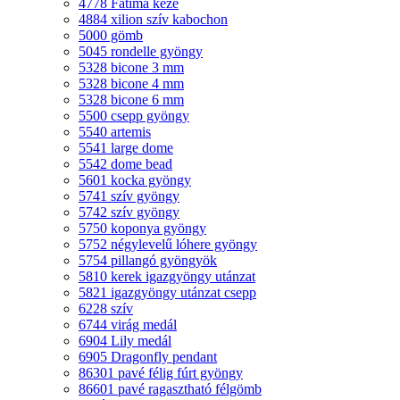
4778 Fatima keze
4884 xilion szív kabochon
5000 gömb
5045 rondelle gyöngy
5328 bicone 3 mm
5328 bicone 4 mm
5328 bicone 6 mm
5500 csepp gyöngy
5540 artemis
5541 large dome
5542 dome bead
5601 kocka gyöngy
5741 szív gyöngy
5742 szív gyöngy
5750 koponya gyöngy
5752 négylevelű lóhere gyöngy
5754 pillangó gyöngyök
5810 kerek igazgyöngy utánzat
5821 igazgyöngy utánzat csepp
6228 szív
6744 virág medál
6904 Lily medál
6905 Dragonfly pendant
86301 pavé félig fúrt gyöngy
86601 pavé ragasztható félgömb