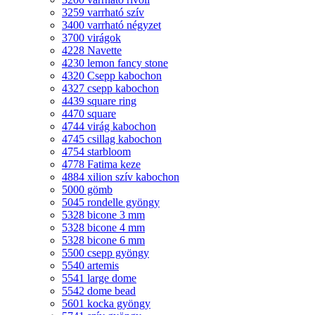
3259 varrható szív
3400 varrható négyzet
3700 virágok
4228 Navette
4230 lemon fancy stone
4320 Csepp kabochon
4327 csepp kabochon
4439 square ring
4470 square
4744 virág kabochon
4745 csillag kabochon
4754 starbloom
4778 Fatima keze
4884 xilion szív kabochon
5000 gömb
5045 rondelle gyöngy
5328 bicone 3 mm
5328 bicone 4 mm
5328 bicone 6 mm
5500 csepp gyöngy
5540 artemis
5541 large dome
5542 dome bead
5601 kocka gyöngy