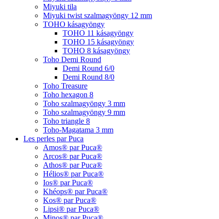
Miyuki tila
Miyuki twist szalmagyöngy 12 mm
TOHO kásagyöngy
TOHO 11 kásagyöngy
TOHO 15 kásagyöngy
TOHO 8 kásagyöngy
Toho Demi Round
Demi Round 6/0
Demi Round 8/0
Toho Treasure
Toho hexagon 8
Toho szalmagyöngy 3 mm
Toho szalmagyöngy 9 mm
Toho triangle 8
Toho-Magatama 3 mm
Les perles par Puca
Amos® par Puca®
Arcos® par Puca®
Athos® par Puca®
Hélios® par Puca®
Ios® par Puca®
Khéops® par Puca®
Kos® par Puca®
Lipsi® par Puca®
Minos® par Puca®