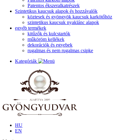
Patentos ékszeralkatrészek
Szintetikus kaucsuk alapok és hozzávalók
köztesek és gyöngyök kaucsuk karkötőhöz
szintetikus kaucsuk nyaklánc alapok
egyéb termékek
kitűzők és kulcstartók
műköröm kellékek
dekorációk és egyebek
rugalmas és nem rugalmas csipke
Kategóriák
HU
EN