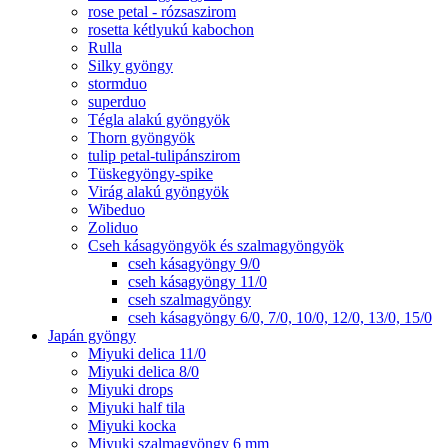
rose petal - rózsaszirom
rosetta kétlyukú kabochon
Rulla
Silky gyöngy
stormduo
superduo
Tégla alakú gyöngyök
Thorn gyöngyök
tulip petal-tulipánszirom
Tüskegyöngy-spike
Virág alakú gyöngyök
Wibeduo
Zoliduo
Cseh kásagyöngyök és szalmagyöngyök
cseh kásagyöngy 9/0
cseh kásagyöngy 11/0
cseh szalmagyöngy
cseh kásagyöngy 6/0, 7/0, 10/0, 12/0, 13/0, 15/0
Japán gyöngy
Miyuki delica 11/0
Miyuki delica 8/0
Miyuki drops
Miyuki half tila
Miyuki kocka
Miyuki szalmagyöngy 6 mm