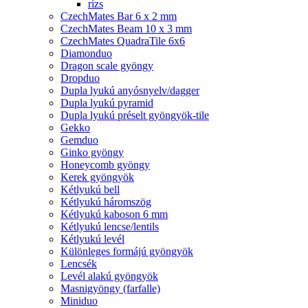
rizs
CzechMates Bar 6 x 2 mm
CzechMates Beam 10 x 3 mm
CzechMates QuadraTile 6x6
Diamonduo
Dragon scale gyöngy
Dropduo
Dupla lyukú anyósnyelv/dagger
Dupla lyukú pyramid
Dupla lyukú préselt gyöngyök-tile
Gekko
Gemduo
Ginko gyöngy
Honeycomb gyöngy
Kerek gyöngyök
Kétlyukú bell
Kétlyukú háromszög
Kétlyukú kaboson 6 mm
Kétlyukú lencse/lentils
Kétlyukú levél
Különleges formájú gyöngyök
Lencsék
Levél alakú gyöngyök
Masnigyöngy (farfalle)
Miniduo