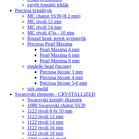
egyéb formájú teklák
Preciosa kristályok
MC chaton SS39 (8,2 mm)
MC rivoli 12 mm
MC rivoli 14 mm
MC rivoli 47ss - 10 mm
Round bead- kerek gyöngyök
Preciosa Pearl Maxima
Pearl Maxima 4 mm
Pearl Maxima 6 mm
Pearl Maxima 8 mm
rondelle bead (bicone)
Preciosa bicone 3 mm
Preciosa bicone 4 mm
Preciosa bicone 5-6 mm
szív medál
Swarovski elements - CRYSTALLIZED
Swarovski kristály ékszerek
1088 Swarovski chaton SS39
1122 rivoli 8 és 10 mm
1122 rivoli 12 mm
1122 rivoli 14 mm
1122 rivoli 16 mm
1122 rivoli 18 mm
3200 varrható rivoli