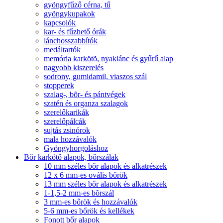
gyöngyfűző cérna, tű
gyöngykupakok
kapcsolók
kar- és fűzhető órák
lánchosszabbítók
medáltartók
memória karkötõ, nyaklánc és gyűrű alap
nagyobb kiszerelés
sodrony, gumidamil, viaszos szál
stopperek
szalag-, bõr- és pántvégek
szatén és organza szalagok
szerelőkarikák
szerelőpálcák
sujtás zsinórok
mala hozzávalók
Gyöngyhorgoláshoz
Bőr karkötő alapok, bőrszálak
10 mm széles bőr alapok és alkatrészek
12 x 6 mm-es ovális bőrök
13 mm széles bőr alapok és alkatrészek
1-1,5-2 mm-es bõrszál
3 mm-es bőrök és hozzávalók
5-6 mm-es bőrök és kellékek
Fonott bőr alapok