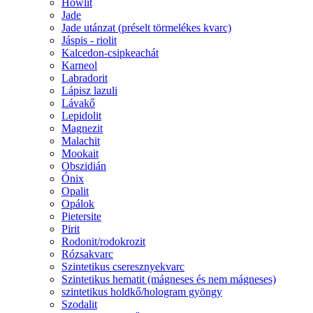
Howlit
Jade
Jade utánzat (préselt törmelékes kvarc)
Jáspis - riolit
Kalcedon-csipkeachát
Karneol
Labradorit
Lápisz lazuli
Lávakő
Lepidolit
Magnezit
Malachit
Mookait
Obszidián
Ónix
Opalit
Opálok
Pietersite
Pirit
Rodonit/rodokrozit
Rózsakvarc
Szintetikus cseresznyekvarc
Szintetikus hematit (mágneses és nem mágneses)
szintetikus holdkő/hologram gyöngy
Szodalit