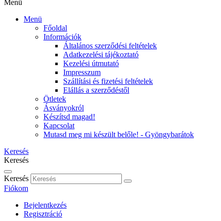
Menü
Menü
Főoldal
Információk
Általános szerződési feltételek
Adatkezelési tájékoztató
Kezelési útmutató
Impresszum
Szállítási és fizetési feltételek
Elállás a szerződéstől
Ötletek
Ásványokról
Készítsd magad!
Kapcsolat
Mutasd meg mi készült belőle! - Gyöngybarátok
Keresés
Keresés
Keresés
Fiókom
Bejelentkezés
Regisztráció