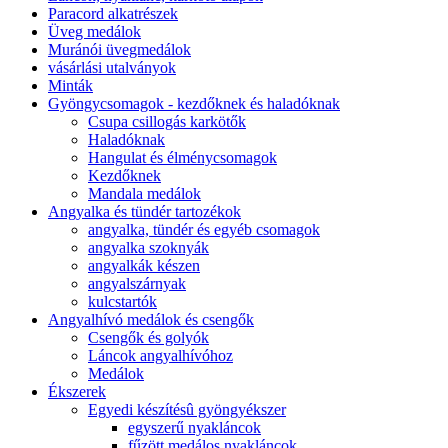
Paracord alkatrészek
Üveg medálok
Muránói üvegmedálok
vásárlási utalványok
Minták
Gyöngycsomagok - kezdőknek és haladóknak
Csupa csillogás karkötők
Haladóknak
Hangulat és élménycsomagok
Kezdőknek
Mandala medálok
Angyalka és tündér tartozékok
angyalka, tündér és egyéb csomagok
angyalka szoknyák
angyalkák készen
angyalszárnyak
kulcstartók
Angyalhívó medálok és csengők
Csengők és golyók
Láncok angyalhívóhoz
Medálok
Ékszerek
Egyedi készítésû gyöngyékszer
egyszerű nyakláncok
fűzött medálos nyakláncok