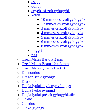
csepp
donut
egyéb csiszolt gyöngyök
kerek
10 mm-es csiszolt gyöngyök
12 mm-es csiszolt gyöngyök
3 mm-es csiszolt gyöngyök
4 mm-es csiszolt gyöngyök
5 mm-es csiszolt gyöngyök
6 mm-es csiszolt gyöngyök
8 mm-es csiszolt gyöngyök
nugget
rizs
CzechMates Bar 6 x 2 mm
CzechMates Beam 10 x 3 mm
CzechMates QuadraTile 6x6
Diamonduo
Dragon scale gyöngy
Dropduo
Dupla lyukú anyósnyelv/dagger
Dupla lyukú pyramid
Dupla lyukú préselt gyöngyök-tile
Gekko
Gemduo
Ginko gyöngy