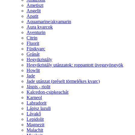
Ametiszt
Angelit
Apatit
Aquamarine/akvamarin
Aura kvarcok
Aventurin
Citrin
Fluorit
Füstkvarc
Gránát
Hegyikristály
Hegyikristály utánzatok: roppantott üveggyöngyök
Howlit
Jade
Jade utánzat (préselt törmelékes kvarc)
Jáspis - riolit
Kalcedon-csipkeachát
Karneol
Labradorit
Lápisz lazuli
Lávakő
Lepidolit
Magnezit
Malachit