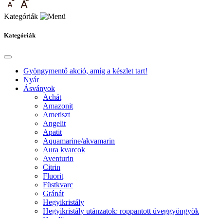
Kategóriák
Kategóriák
Gyöngymentő akció, amíg a készlet tart!
Nyár
Ásványok
Achát
Amazonit
Ametiszt
Angelit
Apatit
Aquamarine/akvamarin
Aura kvarcok
Aventurin
Citrin
Fluorit
Füstkvarc
Gránát
Hegyikristály
Hegyikristály utánzatok: roppantott üveggyöngyök