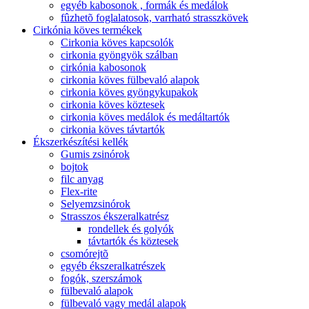
egyéb kabosonok , formák és medálok
fûzhetõ foglalatosok, varrható strasszkövek
Cirkónia köves termékek
Cirkonia köves kapcsolók
cirkonia gyöngyök szálban
cirkónia kabosonok
cirkonia köves fülbevaló alapok
cirkonia köves gyöngykupakok
cirkonia köves köztesek
cirkonia köves medálok és medáltartók
cirkonia köves távtartók
Ékszerkészítési kellék
Gumis zsinórok
bojtok
filc anyag
Flex-rite
Selyemzsinórok
Strasszos ékszeralkatrész
rondellek és golyók
távtartók és köztesek
csomórejtõ
egyéb ékszeralkatrészek
fogók, szerszámok
fülbevaló alapok
fülbevaló vagy medál alapok