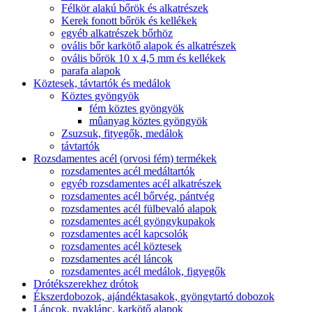
Félkör alakú bőrök és alkatrészek
Kerek fonott bőrök és kellékek
egyéb alkatrészek bőrhöz
ovális bőr karkötő alapok és alkatrészek
ovális bőrök 10 x 4,5 mm és kellékek
parafa alapok
Köztesek, távtartók és medálok
Köztes gyöngyök
fém köztes gyöngyök
mûanyag köztes gyöngyök
Zsuzsuk, fityegők, medálok
távtartók
Rozsdamentes acél (orvosi fém) termékek
rozsdamentes acél medáltartók
egyéb rozsdamentes acél alkatrészek
rozsdamentes acél bőrvég, pántvég
rozsdamentes acél fülbevaló alapok
rozsdamentes acél gyöngykupakok
rozsdamentes acél kapcsolók
rozsdamentes acél köztesek
rozsdamentes acél láncok
rozsdamentes acél medálok, figyegők
Drótékszerekhez drótok
Ékszerdobozok, ajándéktasakok, gyöngytartó dobozok
Láncok, nyaklánc, karkötő alapok