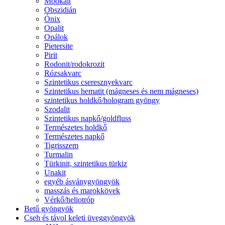
Mookait
Obszidián
Ónix
Opalit
Opálok
Pietersite
Pirit
Rodonit/rodokrozit
Rózsakvarc
Szintetikus cseresznyekvarc
Szintetikus hematit (mágneses és nem mágneses)
szintetikus holdkő/hologram gyöngy
Szodalit
Szintetikus napkő/goldfluss
Természetes holdkő
Természetes napkő
Tigrisszem
Turmalin
Türkinit, szintetikus türkiz
Unakit
egyéb ásványgyöngyök
masszás és marokkövek
Vérkő/heliotróp
Betű gyöngyök
Cseh és távol keleti üveggyöngyök