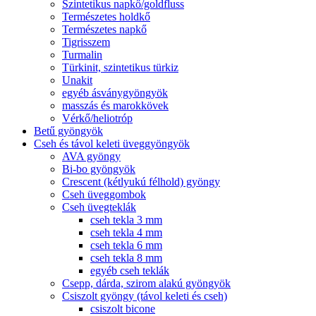
Szintetikus napkő/goldfluss
Természetes holdkő
Természetes napkő
Tigrisszem
Turmalin
Türkinit, szintetikus türkiz
Unakit
egyéb ásványgyöngyök
masszás és marokkövek
Vérkő/heliotróp
Betű gyöngyök
Cseh és távol keleti üveggyöngyök
AVA gyöngy
Bi-bo gyöngyök
Crescent (kétlyukú félhold) gyöngy
Cseh üveggombok
Cseh üvegteklák
cseh tekla 3 mm
cseh tekla 4 mm
cseh tekla 6 mm
cseh tekla 8 mm
egyéb cseh teklák
Csepp, dárda, szirom alakú gyöngyök
Csiszolt gyöngy (távol keleti és cseh)
csiszolt bicone