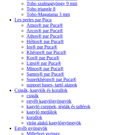
Toho szalmagyöngy 9 mm
Toho triangle 8
Toho-Magatama 3 mm
Les perles par Puca
Amos® par Puca®
Arcos® par Puca®
Athos® par Puca®
Hélios® par Puca®
Ios® par Puca®
Khéops® par Puca®
Kos® par Puca®
Lipsi® par Puca®
Minos® par Puca®
Samos® par Puca®
Superkhéops® par Puca®
support bases- tartó alapok
Csigák, kagylók és korallok
csigák
egyéb kagylógyöngyök
kagyló cseppek, téglák és tallérok
kagyló medálok
korallok
virág alakú kagylógyöngyök
Egyéb gyöngyök
Millefiori gyöngy