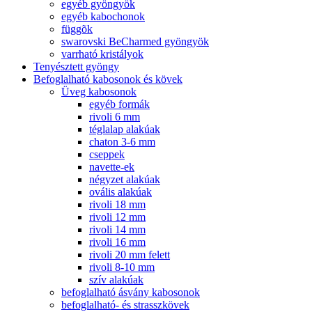
egyéb gyöngyök
egyéb kabochonok
függõk
swarovski BeCharmed gyöngyök
varrható kristályok
Tenyésztett gyöngy
Befoglalható kabosonok és kövek
Üveg kabosonok
egyéb formák
rivoli 6 mm
téglalap alakúak
chaton 3-6 mm
cseppek
navette-ek
négyzet alakúak
ovális alakúak
rivoli 18 mm
rivoli 12 mm
rivoli 14 mm
rivoli 16 mm
rivoli 20 mm felett
rivoli 8-10 mm
szív alakúak
befoglalható ásvány kabosonok
befoglalható- és strasszkövek