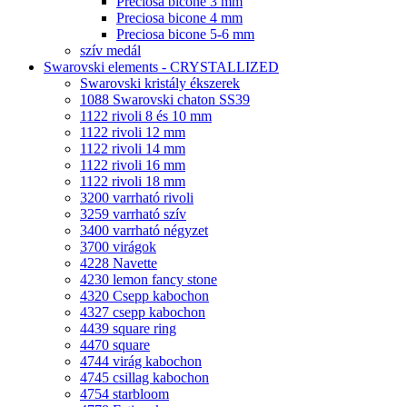
Preciosa bicone 3 mm
Preciosa bicone 4 mm
Preciosa bicone 5-6 mm
szív medál
Swarovski elements - CRYSTALLIZED
Swarovski kristály ékszerek
1088 Swarovski chaton SS39
1122 rivoli 8 és 10 mm
1122 rivoli 12 mm
1122 rivoli 14 mm
1122 rivoli 16 mm
1122 rivoli 18 mm
3200 varrható rivoli
3259 varrható szív
3400 varrható négyzet
3700 virágok
4228 Navette
4230 lemon fancy stone
4320 Csepp kabochon
4327 csepp kabochon
4439 square ring
4470 square
4744 virág kabochon
4745 csillag kabochon
4754 starbloom