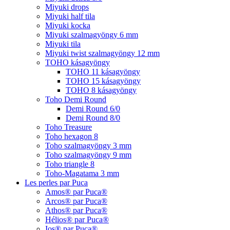
Miyuki drops
Miyuki half tila
Miyuki kocka
Miyuki szalmagyöngy 6 mm
Miyuki tila
Miyuki twist szalmagyöngy 12 mm
TOHO kásagyöngy
TOHO 11 kásagyöngy
TOHO 15 kásagyöngy
TOHO 8 kásagyöngy
Toho Demi Round
Demi Round 6/0
Demi Round 8/0
Toho Treasure
Toho hexagon 8
Toho szalmagyöngy 3 mm
Toho szalmagyöngy 9 mm
Toho triangle 8
Toho-Magatama 3 mm
Les perles par Puca
Amos® par Puca®
Arcos® par Puca®
Athos® par Puca®
Hélios® par Puca®
Ios® par Puca®