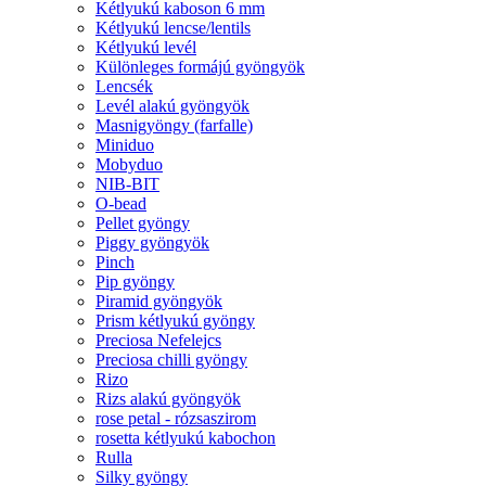
Kétlyukú kaboson 6 mm
Kétlyukú lencse/lentils
Kétlyukú levél
Különleges formájú gyöngyök
Lencsék
Levél alakú gyöngyök
Masnigyöngy (farfalle)
Miniduo
Mobyduo
NIB-BIT
O-bead
Pellet gyöngy
Piggy gyöngyök
Pinch
Pip gyöngy
Piramid gyöngyök
Prism kétlyukú gyöngy
Preciosa Nefelejcs
Preciosa chilli gyöngy
Rizo
Rizs alakú gyöngyök
rose petal - rózsaszirom
rosetta kétlyukú kabochon
Rulla
Silky gyöngy