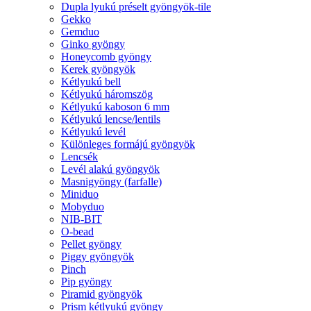
Dupla lyukú préselt gyöngyök-tile
Gekko
Gemduo
Ginko gyöngy
Honeycomb gyöngy
Kerek gyöngyök
Kétlyukú bell
Kétlyukú háromszög
Kétlyukú kaboson 6 mm
Kétlyukú lencse/lentils
Kétlyukú levél
Különleges formájú gyöngyök
Lencsék
Levél alakú gyöngyök
Masnigyöngy (farfalle)
Miniduo
Mobyduo
NIB-BIT
O-bead
Pellet gyöngy
Piggy gyöngyök
Pinch
Pip gyöngy
Piramid gyöngyök
Prism kétlyukú gyöngy