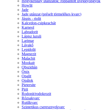
Hegyikristály utánzatok: roppantott üveggyöngyök
Howlit
Jade
Jade utánzat (préselt törmelékes kvarc)
Jáspis - riolit
Kalcedon-csipkeachát
Karneol
Labradorit
Lápisz lazuli
Larimar
Lávakő
Lepidolit
Magnezit
Malachit
Mookait
Obszidián
Ónix
Opalit
Opálok
Pietersite
Pirit
Rodonit/rodokrozit
Rózsakvarc
Rutilkvarc
Szintetikus cseresznyekvarc