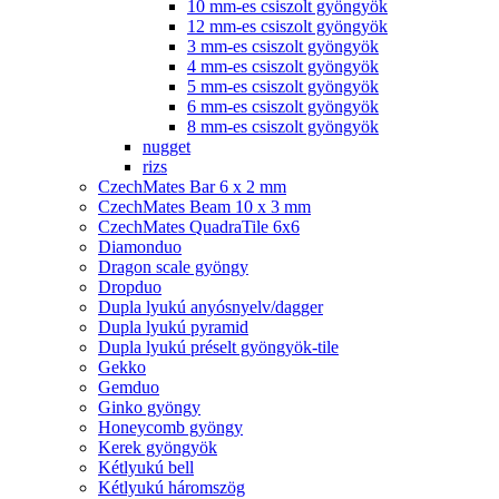
10 mm-es csiszolt gyöngyök
12 mm-es csiszolt gyöngyök
3 mm-es csiszolt gyöngyök
4 mm-es csiszolt gyöngyök
5 mm-es csiszolt gyöngyök
6 mm-es csiszolt gyöngyök
8 mm-es csiszolt gyöngyök
nugget
rizs
CzechMates Bar 6 x 2 mm
CzechMates Beam 10 x 3 mm
CzechMates QuadraTile 6x6
Diamonduo
Dragon scale gyöngy
Dropduo
Dupla lyukú anyósnyelv/dagger
Dupla lyukú pyramid
Dupla lyukú préselt gyöngyök-tile
Gekko
Gemduo
Ginko gyöngy
Honeycomb gyöngy
Kerek gyöngyök
Kétlyukú bell
Kétlyukú háromszög