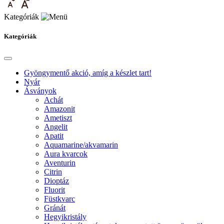
Kategóriák
Kategóriák
Gyöngymentő akció, amíg a készlet tart!
Nyár
Ásványok
Achát
Amazonit
Ametiszt
Angelit
Apatit
Aquamarine/akvamarin
Aura kvarcok
Aventurin
Citrin
Dioptáz
Fluorit
Füstkvarc
Gránát
Hegyikristály