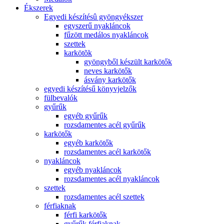
Ékszerek
Egyedi készítésû gyöngyékszer
egyszerű nyakláncok
fűzött medálos nyakláncok
szettek
karkötõk
gyöngyből készült karkötők
neves karkötők
ásvány karkötők
egyedi készítésű könyvjelzők
fülbevalók
gyűrűk
egyéb gyűrűk
rozsdamentes acél gyűrűk
karkötők
egyéb karkötők
rozsdamentes acél karkötők
nyakláncok
egyéb nyakláncok
rozsdamentes acél nyakláncok
szettek
rozsdamentes acél szettek
férfiaknak
férfi karkötők
gyűrűk férfiaknak