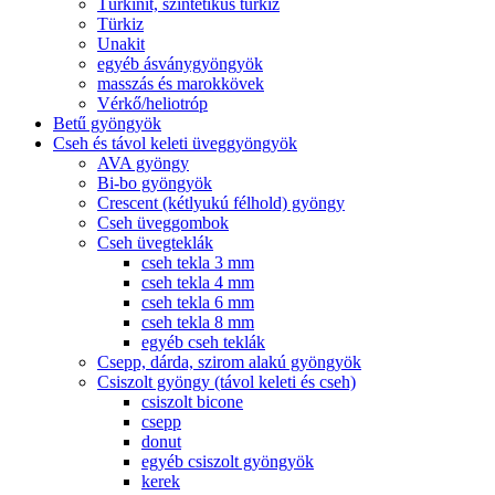
Türkinit, szintetikus türkiz
Türkiz
Unakit
egyéb ásványgyöngyök
masszás és marokkövek
Vérkő/heliotróp
Betű gyöngyök
Cseh és távol keleti üveggyöngyök
AVA gyöngy
Bi-bo gyöngyök
Crescent (kétlyukú félhold) gyöngy
Cseh üveggombok
Cseh üvegteklák
cseh tekla 3 mm
cseh tekla 4 mm
cseh tekla 6 mm
cseh tekla 8 mm
egyéb cseh teklák
Csepp, dárda, szirom alakú gyöngyök
Csiszolt gyöngy (távol keleti és cseh)
csiszolt bicone
csepp
donut
egyéb csiszolt gyöngyök
kerek