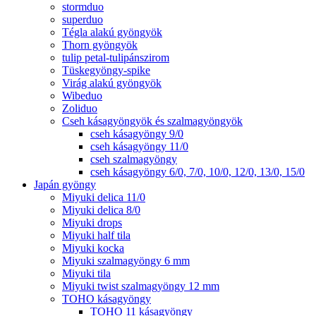
stormduo
superduo
Tégla alakú gyöngyök
Thorn gyöngyök
tulip petal-tulipánszirom
Tüskegyöngy-spike
Virág alakú gyöngyök
Wibeduo
Zoliduo
Cseh kásagyöngyök és szalmagyöngyök
cseh kásagyöngy 9/0
cseh kásagyöngy 11/0
cseh szalmagyöngy
cseh kásagyöngy 6/0, 7/0, 10/0, 12/0, 13/0, 15/0
Japán gyöngy
Miyuki delica 11/0
Miyuki delica 8/0
Miyuki drops
Miyuki half tila
Miyuki kocka
Miyuki szalmagyöngy 6 mm
Miyuki tila
Miyuki twist szalmagyöngy 12 mm
TOHO kásagyöngy
TOHO 11 kásagyöngy