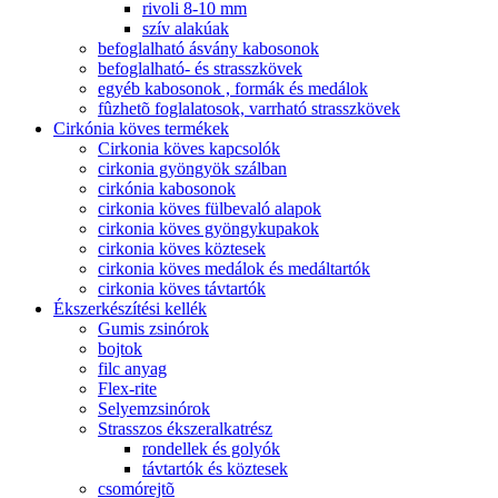
rivoli 8-10 mm
szív alakúak
befoglalható ásvány kabosonok
befoglalható- és strasszkövek
egyéb kabosonok , formák és medálok
fûzhetõ foglalatosok, varrható strasszkövek
Cirkónia köves termékek
Cirkonia köves kapcsolók
cirkonia gyöngyök szálban
cirkónia kabosonok
cirkonia köves fülbevaló alapok
cirkonia köves gyöngykupakok
cirkonia köves köztesek
cirkonia köves medálok és medáltartók
cirkonia köves távtartók
Ékszerkészítési kellék
Gumis zsinórok
bojtok
filc anyag
Flex-rite
Selyemzsinórok
Strasszos ékszeralkatrész
rondellek és golyók
távtartók és köztesek
csomórejtõ