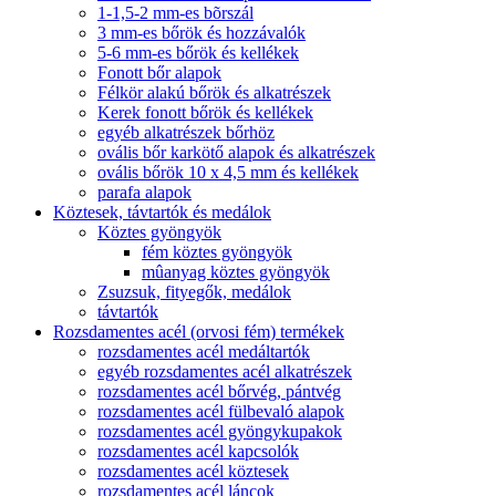
1-1,5-2 mm-es bõrszál
3 mm-es bőrök és hozzávalók
5-6 mm-es bőrök és kellékek
Fonott bőr alapok
Félkör alakú bőrök és alkatrészek
Kerek fonott bőrök és kellékek
egyéb alkatrészek bőrhöz
ovális bőr karkötő alapok és alkatrészek
ovális bőrök 10 x 4,5 mm és kellékek
parafa alapok
Köztesek, távtartók és medálok
Köztes gyöngyök
fém köztes gyöngyök
mûanyag köztes gyöngyök
Zsuzsuk, fityegők, medálok
távtartók
Rozsdamentes acél (orvosi fém) termékek
rozsdamentes acél medáltartók
egyéb rozsdamentes acél alkatrészek
rozsdamentes acél bőrvég, pántvég
rozsdamentes acél fülbevaló alapok
rozsdamentes acél gyöngykupakok
rozsdamentes acél kapcsolók
rozsdamentes acél köztesek
rozsdamentes acél láncok