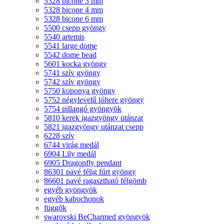
5328 bicone 3 mm
5328 bicone 4 mm
5328 bicone 6 mm
5500 csepp gyöngy
5540 artemis
5541 large dome
5542 dome bead
5601 kocka gyöngy
5741 szív gyöngy
5742 szív gyöngy
5750 koponya gyöngy
5752 négylevelű lóhere gyöngy
5754 pillangó gyöngyök
5810 kerek igazgyöngy utánzat
5821 igazgyöngy utánzat csepp
6228 szív
6744 virág medál
6904 Lily medál
6905 Dragonfly pendant
86301 pavé félig fúrt gyöngy
86601 pavé ragasztható félgömb
egyéb gyöngyök
egyéb kabochonok
függõk
swarovski BeCharmed gyöngyök