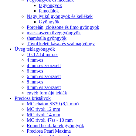
fagyöngyök
famedálok
Nagy lyukú gyöngyök és kellékek
Gyöngyök
Porcelán, cloissone és fimo gyöngyök
macskaszem üveggyöngyök
shamballa gyöngyök
Távol keleti kása- és szalmagyöngy
Üveg teklagyöngyök
10-12-14 mm-es
4 mm-es
4 mm-es zsorzsett
6 mm-es
6 mm-es zsorzsett
8 mm-es
8 mm-es zsorzsett
egyéb formájú teklák
Preciosa kristályok
MC chaton SS39 (8,2 mm)
MC rivoli 12 mm
MC rivoli 14 mm
MC rivoli 47ss - 10 mm
Round bead- kerek gyöngyök
Preciosa Pearl Maxima