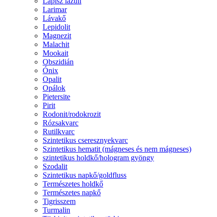
Lápisz lazuli
Larimar
Lávakő
Lepidolit
Magnezit
Malachit
Mookait
Obszidián
Ónix
Opalit
Opálok
Pietersite
Pirit
Rodonit/rodokrozit
Rózsakvarc
Rutilkvarc
Szintetikus cseresznyekvarc
Szintetikus hematit (mágneses és nem mágneses)
szintetikus holdkő/hologram gyöngy
Szodalit
Szintetikus napkő/goldfluss
Természetes holdkő
Természetes napkő
Tigrisszem
Turmalin