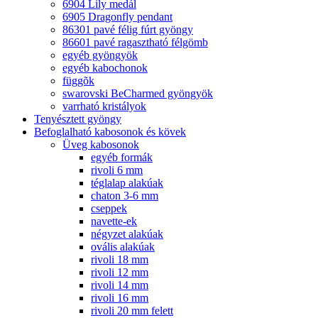
6904 Lily medál
6905 Dragonfly pendant
86301 pavé félig fúrt gyöngy
86601 pavé ragasztható félgömb
egyéb gyöngyök
egyéb kabochonok
függõk
swarovski BeCharmed gyöngyök
varrható kristályok
Tenyésztett gyöngy
Befoglalható kabosonok és kövek
Üveg kabosonok
egyéb formák
rivoli 6 mm
téglalap alakúak
chaton 3-6 mm
cseppek
navette-ek
négyzet alakúak
ovális alakúak
rivoli 18 mm
rivoli 12 mm
rivoli 14 mm
rivoli 16 mm
rivoli 20 mm felett