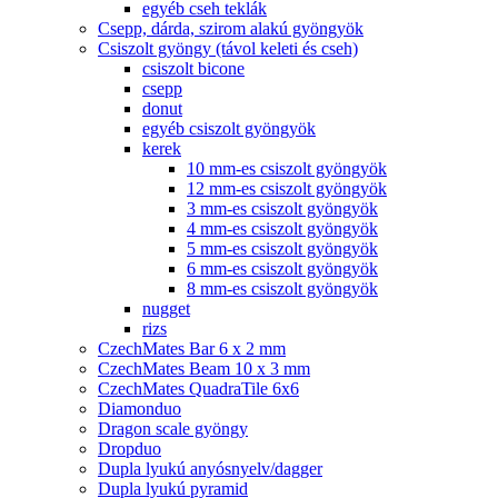
egyéb cseh teklák
Csepp, dárda, szirom alakú gyöngyök
Csiszolt gyöngy (távol keleti és cseh)
csiszolt bicone
csepp
donut
egyéb csiszolt gyöngyök
kerek
10 mm-es csiszolt gyöngyök
12 mm-es csiszolt gyöngyök
3 mm-es csiszolt gyöngyök
4 mm-es csiszolt gyöngyök
5 mm-es csiszolt gyöngyök
6 mm-es csiszolt gyöngyök
8 mm-es csiszolt gyöngyök
nugget
rizs
CzechMates Bar 6 x 2 mm
CzechMates Beam 10 x 3 mm
CzechMates QuadraTile 6x6
Diamonduo
Dragon scale gyöngy
Dropduo
Dupla lyukú anyósnyelv/dagger
Dupla lyukú pyramid