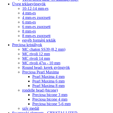
Üveg teklagyöngyök
10-12-14 mm-es
4 mm-es
4 mm-es zsorzsett
6 mm-es
6 mm-es zsorzsett
8 mm-es
8 mm-es zsorzsett
egyéb formájú teklák
Preciosa kristályok
MC chaton SS39 (8,2 mm)
MC rivoli 12 mm
MC rivoli 14 mm
MC rivoli 47ss - 10 mm
Round bead- kerek gyöngyök
Preciosa Pearl Maxima
Pearl Maxima 4 mm
Pearl Maxima 6 mm
Pearl Maxima 8 mm
rondelle bead (bicone)
Preciosa bicone 3 mm
Preciosa bicone 4 mm
Preciosa bicone 5-6 mm
szív medál
Swarovski elements - CRYSTALLIZED