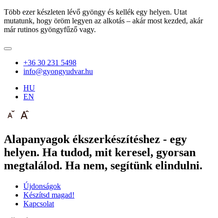
Több ezer készleten lévő gyöngy és kellék egy helyen. Utat
mutatunk, hogy öröm legyen az alkotás – akár most kezded, akár
már rutinos gyöngyfűző vagy.
+36 30 231 5498
info@gyongyudvar.hu
HU
EN
Alapanyagok ékszerkészítéshez - egy
helyen. Ha tudod, mit keresel, gyorsan
megtalálod. Ha nem, segítünk elindulni.
Újdonságok
Készítsd magad!
Kapcsolat