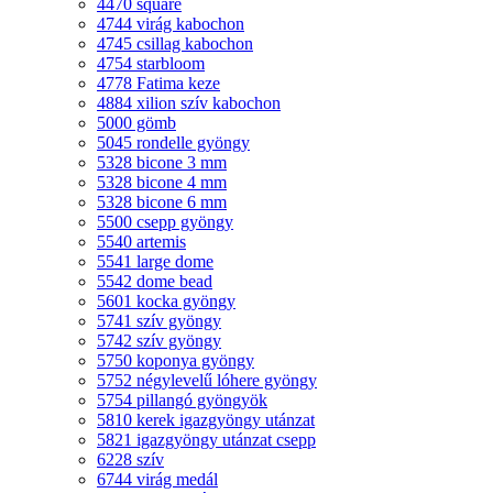
4470 square
4744 virág kabochon
4745 csillag kabochon
4754 starbloom
4778 Fatima keze
4884 xilion szív kabochon
5000 gömb
5045 rondelle gyöngy
5328 bicone 3 mm
5328 bicone 4 mm
5328 bicone 6 mm
5500 csepp gyöngy
5540 artemis
5541 large dome
5542 dome bead
5601 kocka gyöngy
5741 szív gyöngy
5742 szív gyöngy
5750 koponya gyöngy
5752 négylevelű lóhere gyöngy
5754 pillangó gyöngyök
5810 kerek igazgyöngy utánzat
5821 igazgyöngy utánzat csepp
6228 szív
6744 virág medál