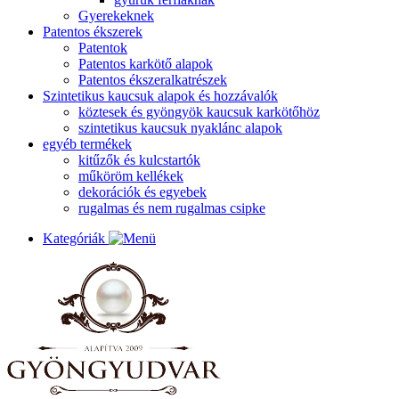
Gyerekeknek
Patentos ékszerek
Patentok
Patentos karkötő alapok
Patentos ékszeralkatrészek
Szintetikus kaucsuk alapok és hozzávalók
köztesek és gyöngyök kaucsuk karkötőhöz
szintetikus kaucsuk nyaklánc alapok
egyéb termékek
kitűzők és kulcstartók
műköröm kellékek
dekorációk és egyebek
rugalmas és nem rugalmas csipke
Kategóriák