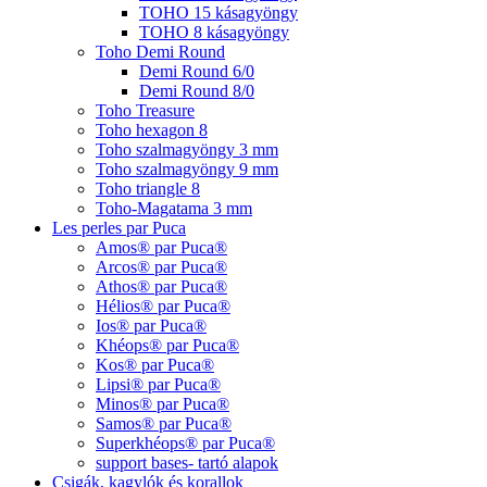
TOHO 15 kásagyöngy
TOHO 8 kásagyöngy
Toho Demi Round
Demi Round 6/0
Demi Round 8/0
Toho Treasure
Toho hexagon 8
Toho szalmagyöngy 3 mm
Toho szalmagyöngy 9 mm
Toho triangle 8
Toho-Magatama 3 mm
Les perles par Puca
Amos® par Puca®
Arcos® par Puca®
Athos® par Puca®
Hélios® par Puca®
Ios® par Puca®
Khéops® par Puca®
Kos® par Puca®
Lipsi® par Puca®
Minos® par Puca®
Samos® par Puca®
Superkhéops® par Puca®
support bases- tartó alapok
Csigák, kagylók és korallok