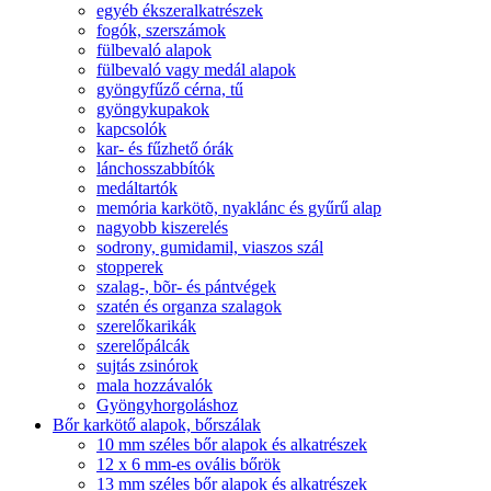
egyéb ékszeralkatrészek
fogók, szerszámok
fülbevaló alapok
fülbevaló vagy medál alapok
gyöngyfűző cérna, tű
gyöngykupakok
kapcsolók
kar- és fűzhető órák
lánchosszabbítók
medáltartók
memória karkötõ, nyaklánc és gyűrű alap
nagyobb kiszerelés
sodrony, gumidamil, viaszos szál
stopperek
szalag-, bõr- és pántvégek
szatén és organza szalagok
szerelőkarikák
szerelőpálcák
sujtás zsinórok
mala hozzávalók
Gyöngyhorgoláshoz
Bőr karkötő alapok, bőrszálak
10 mm széles bőr alapok és alkatrészek
12 x 6 mm-es ovális bőrök
13 mm széles bőr alapok és alkatrészek