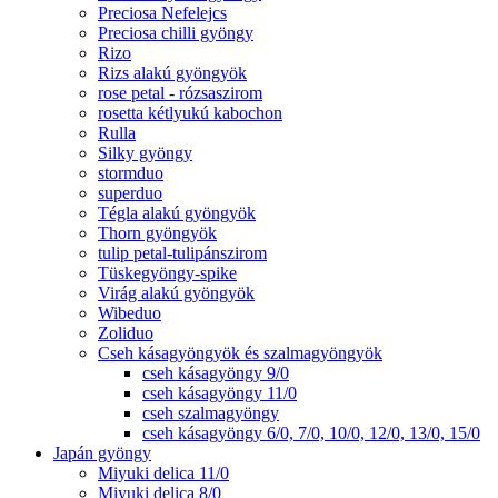
Preciosa Nefelejcs
Preciosa chilli gyöngy
Rizo
Rizs alakú gyöngyök
rose petal - rózsaszirom
rosetta kétlyukú kabochon
Rulla
Silky gyöngy
stormduo
superduo
Tégla alakú gyöngyök
Thorn gyöngyök
tulip petal-tulipánszirom
Tüskegyöngy-spike
Virág alakú gyöngyök
Wibeduo
Zoliduo
Cseh kásagyöngyök és szalmagyöngyök
cseh kásagyöngy 9/0
cseh kásagyöngy 11/0
cseh szalmagyöngy
cseh kásagyöngy 6/0, 7/0, 10/0, 12/0, 13/0, 15/0
Japán gyöngy
Miyuki delica 11/0
Miyuki delica 8/0