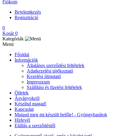
Fiókom
Bejelentkezés
Regisztráció
0
Kosár
0
Kategóriák
Menü
Főoldal
Információk
Általános szerződési feltételek
Adatkezelési tájékoztató
Kezelési útmutató
Impresszum
Szállítási és fizetési feltételek
Ötletek
Ásványokról
Készítsd magad!
Kapcsolat
Mutasd meg mi készült belőle! - Gyöngybarátok
Hírlevél
Elállás a szerződéstől
Gyöngymentő akció, amíg a készlet tart!