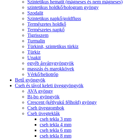
Szintetikus hematit (mágneses és nem mágneses)
szintetikus holdkő/hologram gyöngy
Szodalit
Szintetikus napkő/goldfluss
Természetes holdkő
Természetes napkő
Tigrisszem
Turmalin
Türkinit, szintetikus türkiz
Türkiz
Unakit
egyéb ásványgyöngyök
masszás és marokkövek
Vérkő/heliotróp
Betű gyöngyök
Cseh és távol keleti üveggyöngyök
AVA gyöngy
Bi-bo gyöngyök
Crescent (kétlyukú félhold) gyöngy
Cseh üveggombok
Cseh üvegteklák
cseh tekla 3 mm
cseh tekla 4 mm
cseh tekla 6 mm
cseh tekla 8 mm