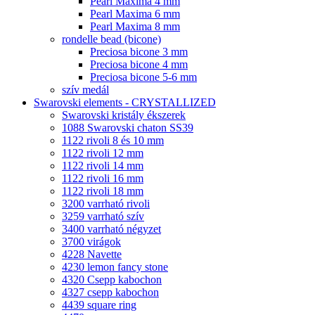
Pearl Maxima 4 mm
Pearl Maxima 6 mm
Pearl Maxima 8 mm
rondelle bead (bicone)
Preciosa bicone 3 mm
Preciosa bicone 4 mm
Preciosa bicone 5-6 mm
szív medál
Swarovski elements - CRYSTALLIZED
Swarovski kristály ékszerek
1088 Swarovski chaton SS39
1122 rivoli 8 és 10 mm
1122 rivoli 12 mm
1122 rivoli 14 mm
1122 rivoli 16 mm
1122 rivoli 18 mm
3200 varrható rivoli
3259 varrható szív
3400 varrható négyzet
3700 virágok
4228 Navette
4230 lemon fancy stone
4320 Csepp kabochon
4327 csepp kabochon
4439 square ring