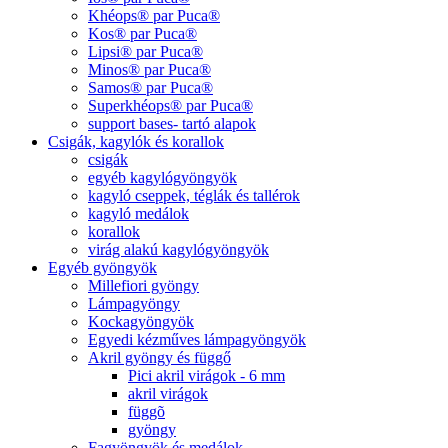
Khéops® par Puca®
Kos® par Puca®
Lipsi® par Puca®
Minos® par Puca®
Samos® par Puca®
Superkhéops® par Puca®
support bases- tartó alapok
Csigák, kagylók és korallok
csigák
egyéb kagylógyöngyök
kagyló cseppek, téglák és tallérok
kagyló medálok
korallok
virág alakú kagylógyöngyök
Egyéb gyöngyök
Millefiori gyöngy
Lámpagyöngy
Kockagyöngyök
Egyedi kézműves lámpagyöngyök
Akril gyöngy és függő
Pici akril virágok - 6 mm
akril virágok
függõ
gyöngy
Fagyöngyök és medálok