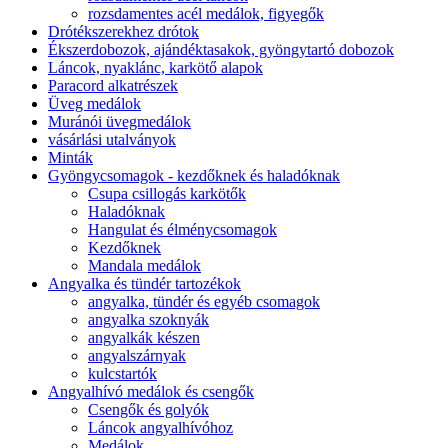
rozsdamentes acél medálok, figyegők
Drótékszerekhez drótok
Ékszerdobozok, ajándéktasakok, gyöngytartó dobozok
Láncok, nyaklánc, karkötő alapok
Paracord alkatrészek
Üveg medálok
Muránói üvegmedálok
vásárlási utalványok
Minták
Gyöngycsomagok - kezdőknek és haladóknak
Csupa csillogás karkötők
Haladóknak
Hangulat és élménycsomagok
Kezdőknek
Mandala medálok
Angyalka és tündér tartozékok
angyalka, tündér és egyéb csomagok
angyalka szoknyák
angyalkák készen
angyalszárnyak
kulcstartók
Angyalhívó medálok és csengők
Csengők és golyók
Láncok angyalhívóhoz
Medálok