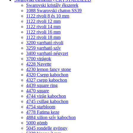
Swarovski kristály ékszerek
1088 Swarovski chaton SS39
1122 rivoli 8 és 10 mm
1122 rivoli 12 mm
1122 rivoli 14 mm
1122 rivoli 16 mm
1122 rivoli 18 mm
3200 varrható rivoli
3259 varrható szív
3400 varrható négyzet
3700 virágok
4228 Navette
4230 lemon fancy stone
4320 Csepp kabochon
4327 csepp kabochon
4439 square ring
4470 square
4744 virág kabochon
4745 csillag kabochon
4754 starbloom
4778 Fatima keze
4884 xilion szív kabochon
5000 gömb
5045 rondelle gyöngy