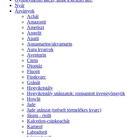
Nyár
Ásványok
Achát
Amazonit
Ametiszt
Angelit
Apatit
Aquamarine/akvamarin
Aura kvarcok
Aventurin
Citrin
Dioptáz
Fluorit
Füstkvarc
Gránát
Hegyikristály
Hegyikristály utánzatok: roppantott üveggyöngyök
Howlit
Jade
Jade utánzat (préselt törmelékes kvarc)
Jáspis - riolit
Kalcedon-csipkeachát
Karneol
Labradorit