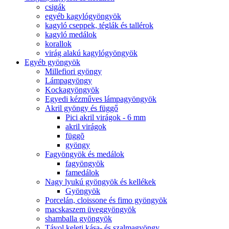
csigák
egyéb kagylógyöngyök
kagyló cseppek, téglák és tallérok
kagyló medálok
korallok
virág alakú kagylógyöngyök
Egyéb gyöngyök
Millefiori gyöngy
Lámpagyöngy
Kockagyöngyök
Egyedi kézműves lámpagyöngyök
Akril gyöngy és függő
Pici akril virágok - 6 mm
akril virágok
függõ
gyöngy
Fagyöngyök és medálok
fagyöngyök
famedálok
Nagy lyukú gyöngyök és kellékek
Gyöngyök
Porcelán, cloissone és fimo gyöngyök
macskaszem üveggyöngyök
shamballa gyöngyök
Távol keleti kása- és szalmagyöngy