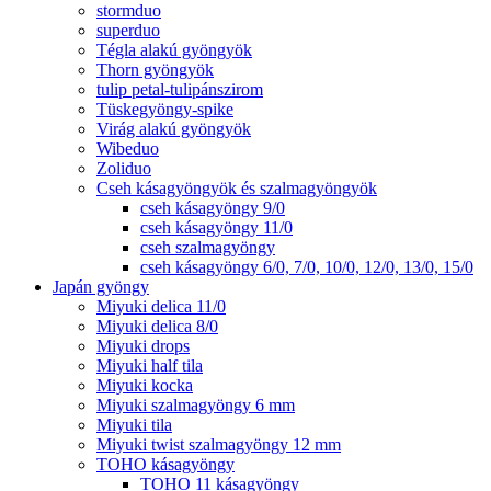
stormduo
superduo
Tégla alakú gyöngyök
Thorn gyöngyök
tulip petal-tulipánszirom
Tüskegyöngy-spike
Virág alakú gyöngyök
Wibeduo
Zoliduo
Cseh kásagyöngyök és szalmagyöngyök
cseh kásagyöngy 9/0
cseh kásagyöngy 11/0
cseh szalmagyöngy
cseh kásagyöngy 6/0, 7/0, 10/0, 12/0, 13/0, 15/0
Japán gyöngy
Miyuki delica 11/0
Miyuki delica 8/0
Miyuki drops
Miyuki half tila
Miyuki kocka
Miyuki szalmagyöngy 6 mm
Miyuki tila
Miyuki twist szalmagyöngy 12 mm
TOHO kásagyöngy
TOHO 11 kásagyöngy