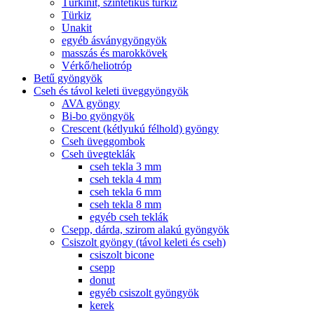
Türkinit, szintetikus türkiz
Türkiz
Unakit
egyéb ásványgyöngyök
masszás és marokkövek
Vérkő/heliotróp
Betű gyöngyök
Cseh és távol keleti üveggyöngyök
AVA gyöngy
Bi-bo gyöngyök
Crescent (kétlyukú félhold) gyöngy
Cseh üveggombok
Cseh üvegteklák
cseh tekla 3 mm
cseh tekla 4 mm
cseh tekla 6 mm
cseh tekla 8 mm
egyéb cseh teklák
Csepp, dárda, szirom alakú gyöngyök
Csiszolt gyöngy (távol keleti és cseh)
csiszolt bicone
csepp
donut
egyéb csiszolt gyöngyök
kerek