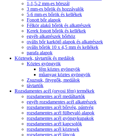
1-1,5-2 mm-es bõrszál
3 mm-es bőrök és hozzávalók
5-6 mm-es bőrök és kellékek
Fonott bőr alapok
Félkör alakú bőrök és alkatrészek
Kerek fonott bőrök és kellékek
egyéb alkatrészek bőrhöz
ovális bőr karkötő alapok és alkatrészek
ovális bőrök 10 x 4,5 mm és kellékek
parafa alapok
Köztesek, távtartók és medálok
Köztes gyöngyök
fém köztes gyöngyök
mûanyag köztes gyöngyök
Zsuzsuk, fityegők, medálok
távtartók
Rozsdamentes acél (orvosi fém) termékek
rozsdamentes acél medáltartók
egyéb rozsdamentes acél alkatrészek
rozsdamentes acél bőrvég, pántvég
rozsdamentes acél fülbevaló alapok
rozsdamentes acél gyöngykupakok
rozsdamentes acél kapcsolók
rozsdamentes acél köztesek
rozsdamentes acél láncok