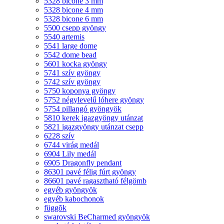
5328 bicone 3 mm
5328 bicone 4 mm
5328 bicone 6 mm
5500 csepp gyöngy
5540 artemis
5541 large dome
5542 dome bead
5601 kocka gyöngy
5741 szív gyöngy
5742 szív gyöngy
5750 koponya gyöngy
5752 négylevelű lóhere gyöngy
5754 pillangó gyöngyök
5810 kerek igazgyöngy utánzat
5821 igazgyöngy utánzat csepp
6228 szív
6744 virág medál
6904 Lily medál
6905 Dragonfly pendant
86301 pavé félig fúrt gyöngy
86601 pavé ragasztható félgömb
egyéb gyöngyök
egyéb kabochonok
függõk
swarovski BeCharmed gyöngyök