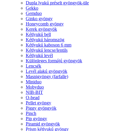
Dupla lyukú préselt gyöngyök-tile
Gekko
Gemduo
Ginko gyöngy
Honeycomb gyöngy
Kerek gyöngyök
Kétlyukú bell
Kétlyukú háromszög
Kétlyukú kaboson 6 mm
Kétlyukú lencse/lentils
Kétlyukú levél
Különleges formájú gyöngyök
Lencsék
Levél alakú gyöngyök
Masnigyöngy (farfalle)
Miniduo
Mobyduo
NIB-BIT
O-bead
Pellet gyöngy
Piggy gyöngyök
Pinch
Pip gyöngy
Piramid gyöngyök
Prism kétlyukú gyöngy