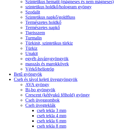
Szintetikus hematit (mágneses és nem mágneses)
szintetikus holdkő/hologram gyöngy
Szodalit
Szintetikus napkő/goldfluss
Természetes holdkő
Természetes napkő
Tigrisszem
Turmalin
Türkinit, szintetikus türkiz
Türkiz
Unakit
egyéb ásványgyöngyök
masszás és marokkövek
Vérkő/heliotróp
Betű gyöngyök
Cseh és távol keleti üveggyöngyök
AVA gyöngy
Bi-bo gyöngyök
Crescent (kétlyukú félhold) gyöngy
Cseh üveggombok
Cseh üvegteklák
cseh tekla 3 mm
cseh tekla 4 mm
cseh tekla 6 mm
cseh tekla 8 mm