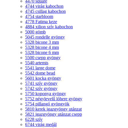
4470 square
4744 virág kabochon
4745 csillag kabochon
4754 starbloom
4778 Fatima keze
4884 xilion szív kabochon
5000 gömb
5045 rondelle gyöngy
5328 bicone 3 mm
5328 bicone 4 mm
5328 bicone 6 mm
5500 csepp gyöngy
5540 artemis
5541 large dome
5542 dome bead
5601 kocka gyöngy
5741 szív gyöngy
5742 szív gyöngy
5750 koponya gyöngy
5752 négylevelű lóhere gyöngy
5754 pillangó gyöngyök
5810 kerek igazgyöngy utánzat
5821 igazgyöngy utánzat csepp
6228 szív
6744 virág medál