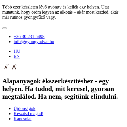
Több ezer készleten lévő gyöngy és kellék egy helyen. Utat
mutatunk, hogy öröm legyen az alkotás – akár most kezded, akár
már rutinos gyöngyfűző vagy.
+36 30 231 5498
info@gyongyudvar.hu
HU
EN
Alapanyagok ékszerkészítéshez - egy
helyen. Ha tudod, mit keresel, gyorsan
megtalálod. Ha nem, segítünk elindulni.
Újdonságok
Készítsd magad!
Kapcsolat