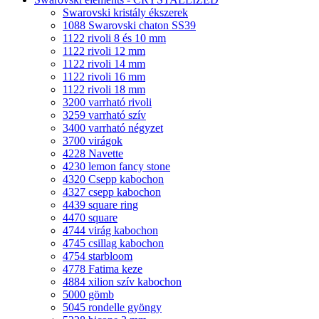
Swarovski kristály ékszerek
1088 Swarovski chaton SS39
1122 rivoli 8 és 10 mm
1122 rivoli 12 mm
1122 rivoli 14 mm
1122 rivoli 16 mm
1122 rivoli 18 mm
3200 varrható rivoli
3259 varrható szív
3400 varrható négyzet
3700 virágok
4228 Navette
4230 lemon fancy stone
4320 Csepp kabochon
4327 csepp kabochon
4439 square ring
4470 square
4744 virág kabochon
4745 csillag kabochon
4754 starbloom
4778 Fatima keze
4884 xilion szív kabochon
5000 gömb
5045 rondelle gyöngy