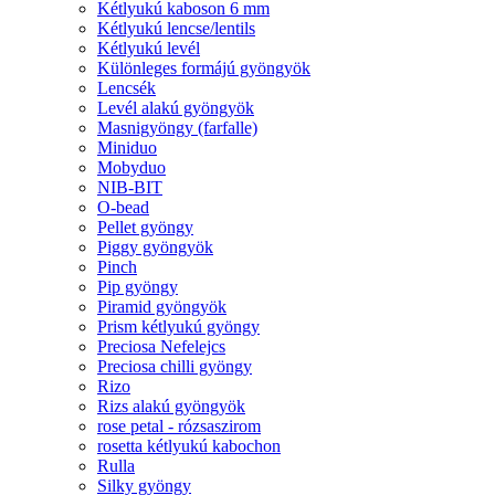
Kétlyukú kaboson 6 mm
Kétlyukú lencse/lentils
Kétlyukú levél
Különleges formájú gyöngyök
Lencsék
Levél alakú gyöngyök
Masnigyöngy (farfalle)
Miniduo
Mobyduo
NIB-BIT
O-bead
Pellet gyöngy
Piggy gyöngyök
Pinch
Pip gyöngy
Piramid gyöngyök
Prism kétlyukú gyöngy
Preciosa Nefelejcs
Preciosa chilli gyöngy
Rizo
Rizs alakú gyöngyök
rose petal - rózsaszirom
rosetta kétlyukú kabochon
Rulla
Silky gyöngy