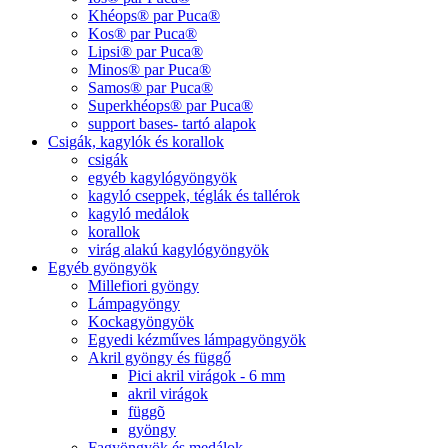
Khéops® par Puca®
Kos® par Puca®
Lipsi® par Puca®
Minos® par Puca®
Samos® par Puca®
Superkhéops® par Puca®
support bases- tartó alapok
Csigák, kagylók és korallok
csigák
egyéb kagylógyöngyök
kagyló cseppek, téglák és tallérok
kagyló medálok
korallok
virág alakú kagylógyöngyök
Egyéb gyöngyök
Millefiori gyöngy
Lámpagyöngy
Kockagyöngyök
Egyedi kézműves lámpagyöngyök
Akril gyöngy és függő
Pici akril virágok - 6 mm
akril virágok
függõ
gyöngy
Fagyöngyök és medálok