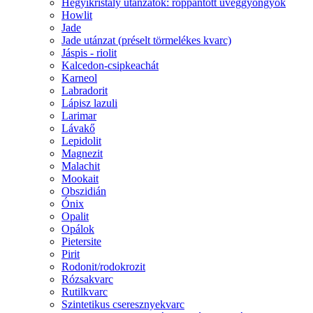
Hegyikristály utánzatok: roppantott üveggyöngyök
Howlit
Jade
Jade utánzat (préselt törmelékes kvarc)
Jáspis - riolit
Kalcedon-csipkeachát
Karneol
Labradorit
Lápisz lazuli
Larimar
Lávakő
Lepidolit
Magnezit
Malachit
Mookait
Obszidián
Ónix
Opalit
Opálok
Pietersite
Pirit
Rodonit/rodokrozit
Rózsakvarc
Rutilkvarc
Szintetikus cseresznyekvarc