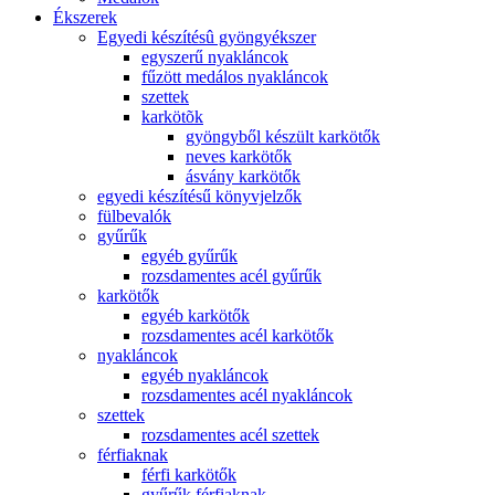
Ékszerek
Egyedi készítésû gyöngyékszer
egyszerű nyakláncok
fűzött medálos nyakláncok
szettek
karkötõk
gyöngyből készült karkötők
neves karkötők
ásvány karkötők
egyedi készítésű könyvjelzők
fülbevalók
gyűrűk
egyéb gyűrűk
rozsdamentes acél gyűrűk
karkötők
egyéb karkötők
rozsdamentes acél karkötők
nyakláncok
egyéb nyakláncok
rozsdamentes acél nyakláncok
szettek
rozsdamentes acél szettek
férfiaknak
férfi karkötők
gyűrűk férfiaknak