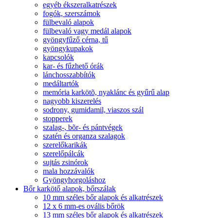
egyéb ékszeralkatrészek
fogók, szerszámok
fülbevaló alapok
fülbevaló vagy medál alapok
gyöngyfűző cérna, tű
gyöngykupakok
kapcsolók
kar- és fűzhető órák
lánchosszabbítók
medáltartók
memória karkötõ, nyaklánc és gyűrű alap
nagyobb kiszerelés
sodrony, gumidamil, viaszos szál
stopperek
szalag-, bõr- és pántvégek
szatén és organza szalagok
szerelőkarikák
szerelőpálcák
sujtás zsinórok
mala hozzávalók
Gyöngyhorgoláshoz
Bőr karkötő alapok, bőrszálak
10 mm széles bőr alapok és alkatrészek
12 x 6 mm-es ovális bőrök
13 mm széles bőr alapok és alkatrészek