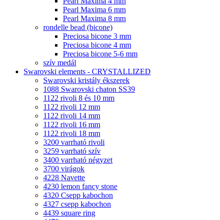
Pearl Maxima 4 mm
Pearl Maxima 6 mm
Pearl Maxima 8 mm
rondelle bead (bicone)
Preciosa bicone 3 mm
Preciosa bicone 4 mm
Preciosa bicone 5-6 mm
szív medál
Swarovski elements - CRYSTALLIZED
Swarovski kristály ékszerek
1088 Swarovski chaton SS39
1122 rivoli 8 és 10 mm
1122 rivoli 12 mm
1122 rivoli 14 mm
1122 rivoli 16 mm
1122 rivoli 18 mm
3200 varrható rivoli
3259 varrható szív
3400 varrható négyzet
3700 virágok
4228 Navette
4230 lemon fancy stone
4320 Csepp kabochon
4327 csepp kabochon
4439 square ring