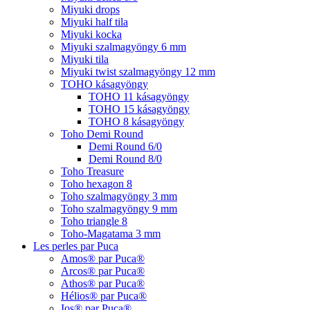
Miyuki drops
Miyuki half tila
Miyuki kocka
Miyuki szalmagyöngy 6 mm
Miyuki tila
Miyuki twist szalmagyöngy 12 mm
TOHO kásagyöngy
TOHO 11 kásagyöngy
TOHO 15 kásagyöngy
TOHO 8 kásagyöngy
Toho Demi Round
Demi Round 6/0
Demi Round 8/0
Toho Treasure
Toho hexagon 8
Toho szalmagyöngy 3 mm
Toho szalmagyöngy 9 mm
Toho triangle 8
Toho-Magatama 3 mm
Les perles par Puca
Amos® par Puca®
Arcos® par Puca®
Athos® par Puca®
Hélios® par Puca®
Ios® par Puca®