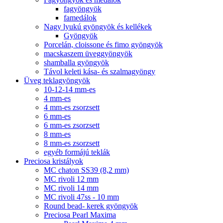
fagyöngyök
famedálok
Nagy lyukú gyöngyök és kellékek
Gyöngyök
Porcelán, cloissone és fimo gyöngyök
macskaszem üveggyöngyök
shamballa gyöngyök
Távol keleti kása- és szalmagyöngy
Üveg teklagyöngyök
10-12-14 mm-es
4 mm-es
4 mm-es zsorzsett
6 mm-es
6 mm-es zsorzsett
8 mm-es
8 mm-es zsorzsett
egyéb formájú teklák
Preciosa kristályok
MC chaton SS39 (8,2 mm)
MC rivoli 12 mm
MC rivoli 14 mm
MC rivoli 47ss - 10 mm
Round bead- kerek gyöngyök
Preciosa Pearl Maxima