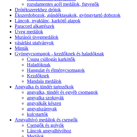
rozsdamentes acél medálok, figyegők
Drótékszerekhez drótok
Ékszerdobozok, ajándéktasakok, gyöngytartó dobozok
Láncok, nyaklánc, karkötő alapok
Paracord alkatrészek
Üveg medálok
Muránói üvegmedálok
vásárlási utalványok
Minták
Gyöngycsomagok - kezdőknek és haladóknak
Csupa csillogás karkötők
Haladóknak
Hangulat és élménycsomagok
Kezdőknek
Mandala medálok
Angyalka és tündér tartozékok
angyalka, tündér és egyéb csomagok
angyalka szoknyák
angyalkák készen
angyalszárnyak
kulcstartók
Angyalhívó medálok és csengők
Csengők és golyók
Láncok angyalhívóhoz
Medálok