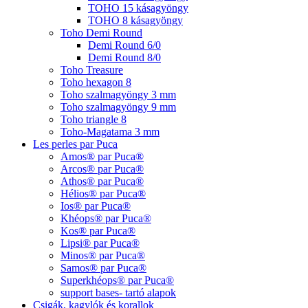
TOHO 15 kásagyöngy
TOHO 8 kásagyöngy
Toho Demi Round
Demi Round 6/0
Demi Round 8/0
Toho Treasure
Toho hexagon 8
Toho szalmagyöngy 3 mm
Toho szalmagyöngy 9 mm
Toho triangle 8
Toho-Magatama 3 mm
Les perles par Puca
Amos® par Puca®
Arcos® par Puca®
Athos® par Puca®
Hélios® par Puca®
Ios® par Puca®
Khéops® par Puca®
Kos® par Puca®
Lipsi® par Puca®
Minos® par Puca®
Samos® par Puca®
Superkhéops® par Puca®
support bases- tartó alapok
Csigák, kagylók és korallok