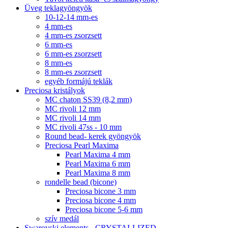
Üveg teklagyöngyök
10-12-14 mm-es
4 mm-es
4 mm-es zsorzsett
6 mm-es
6 mm-es zsorzsett
8 mm-es
8 mm-es zsorzsett
egyéb formájú teklák
Preciosa kristályok
MC chaton SS39 (8,2 mm)
MC rivoli 12 mm
MC rivoli 14 mm
MC rivoli 47ss - 10 mm
Round bead- kerek gyöngyök
Preciosa Pearl Maxima
Pearl Maxima 4 mm
Pearl Maxima 6 mm
Pearl Maxima 8 mm
rondelle bead (bicone)
Preciosa bicone 3 mm
Preciosa bicone 4 mm
Preciosa bicone 5-6 mm
szív medál
Swarovski elements - CRYSTALLIZED