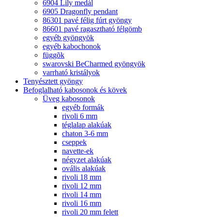
6904 Lily medál
6905 Dragonfly pendant
86301 pavé félig fúrt gyöngy
86601 pavé ragasztható félgömb
egyéb gyöngyök
egyéb kabochonok
függõk
swarovski BeCharmed gyöngyök
varrható kristályok
Tenyésztett gyöngy
Befoglalható kabosonok és kövek
Üveg kabosonok
egyéb formák
rivoli 6 mm
téglalap alakúak
chaton 3-6 mm
cseppek
navette-ek
négyzet alakúak
ovális alakúak
rivoli 18 mm
rivoli 12 mm
rivoli 14 mm
rivoli 16 mm
rivoli 20 mm felett