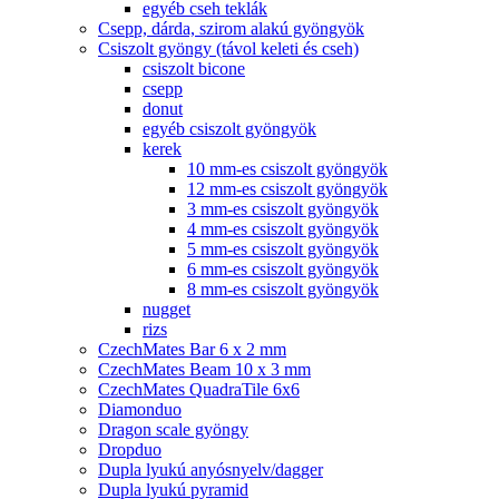
egyéb cseh teklák
Csepp, dárda, szirom alakú gyöngyök
Csiszolt gyöngy (távol keleti és cseh)
csiszolt bicone
csepp
donut
egyéb csiszolt gyöngyök
kerek
10 mm-es csiszolt gyöngyök
12 mm-es csiszolt gyöngyök
3 mm-es csiszolt gyöngyök
4 mm-es csiszolt gyöngyök
5 mm-es csiszolt gyöngyök
6 mm-es csiszolt gyöngyök
8 mm-es csiszolt gyöngyök
nugget
rizs
CzechMates Bar 6 x 2 mm
CzechMates Beam 10 x 3 mm
CzechMates QuadraTile 6x6
Diamonduo
Dragon scale gyöngy
Dropduo
Dupla lyukú anyósnyelv/dagger
Dupla lyukú pyramid