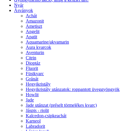
Nyár
Ásványok
Achát
Amazonit
Ametiszt
Angelit
Apatit
Aquamarine/akvamarin
Aura kvarcok
Aventurin
Citrin
Dioptáz
Fluorit
Füstkvarc
Gránát
Hegyikristály
Hegyikristály utánzatok: roppantott üveggyöngyök
Howlit
Jade
Jade utánzat (préselt törmelékes kvarc)
Jáspis - riolit
Kalcedon-csipkeachát
Karneol
Labradorit