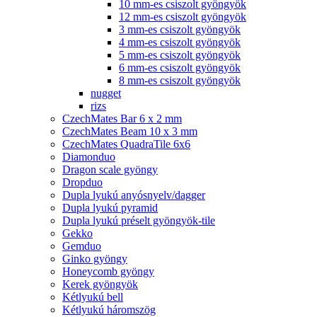
10 mm-es csiszolt gyöngyök
12 mm-es csiszolt gyöngyök
3 mm-es csiszolt gyöngyök
4 mm-es csiszolt gyöngyök
5 mm-es csiszolt gyöngyök
6 mm-es csiszolt gyöngyök
8 mm-es csiszolt gyöngyök
nugget
rizs
CzechMates Bar 6 x 2 mm
CzechMates Beam 10 x 3 mm
CzechMates QuadraTile 6x6
Diamonduo
Dragon scale gyöngy
Dropduo
Dupla lyukú anyósnyelv/dagger
Dupla lyukú pyramid
Dupla lyukú préselt gyöngyök-tile
Gekko
Gemduo
Ginko gyöngy
Honeycomb gyöngy
Kerek gyöngyök
Kétlyukú bell
Kétlyukú háromszög