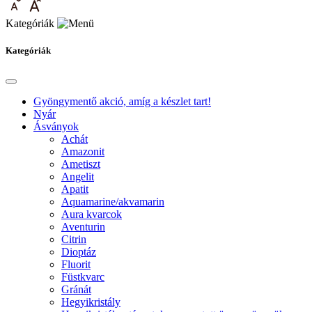
Kategóriák
Kategóriák
Gyöngymentő akció, amíg a készlet tart!
Nyár
Ásványok
Achát
Amazonit
Ametiszt
Angelit
Apatit
Aquamarine/akvamarin
Aura kvarcok
Aventurin
Citrin
Dioptáz
Fluorit
Füstkvarc
Gránát
Hegyikristály