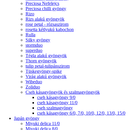
Preciosa Nefelejcs
Preciosa chilli gyöngy
Rizo
Rizs alakú gyöngyök
rose petal - rózsaszirom
rosetta kétlyukú kabochon
Rulla
Silky gyöngy
stormduo
superduo
Tégla alakú gyöngyök
Thorn gyöngyök
tulip petal-tulipánszirom
Tüskegyöngy-spike
Virág alakú gyöngyök
Wibeduo
Zoliduo
Cseh kásagyöngyök és szalmagyöngyök
cseh kásagyöngy 9/0
cseh kásagyöngy 11/0
cseh szalmagyöngy
cseh kásagyöngy 6/0, 7/0, 10/0, 12/0, 13/0, 15/0
Japán gyöngy
Miyuki delica 11/0
Miyuki delica 8/0