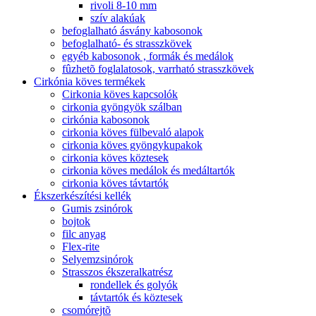
rivoli 8-10 mm
szív alakúak
befoglalható ásvány kabosonok
befoglalható- és strasszkövek
egyéb kabosonok , formák és medálok
fûzhetõ foglalatosok, varrható strasszkövek
Cirkónia köves termékek
Cirkonia köves kapcsolók
cirkonia gyöngyök szálban
cirkónia kabosonok
cirkonia köves fülbevaló alapok
cirkonia köves gyöngykupakok
cirkonia köves köztesek
cirkonia köves medálok és medáltartók
cirkonia köves távtartók
Ékszerkészítési kellék
Gumis zsinórok
bojtok
filc anyag
Flex-rite
Selyemzsinórok
Strasszos ékszeralkatrész
rondellek és golyók
távtartók és köztesek
csomórejtõ