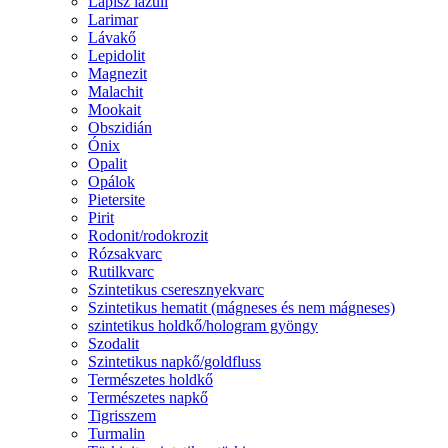
Lápisz lazuli
Larimar
Lávakő
Lepidolit
Magnezit
Malachit
Mookait
Obszidián
Ónix
Opalit
Opálok
Pietersite
Pirit
Rodonit/rodokrozit
Rózsakvarc
Rutilkvarc
Szintetikus cseresznyekvarc
Szintetikus hematit (mágneses és nem mágneses)
szintetikus holdkő/hologram gyöngy
Szodalit
Szintetikus napkő/goldfluss
Természetes holdkő
Természetes napkő
Tigrisszem
Turmalin