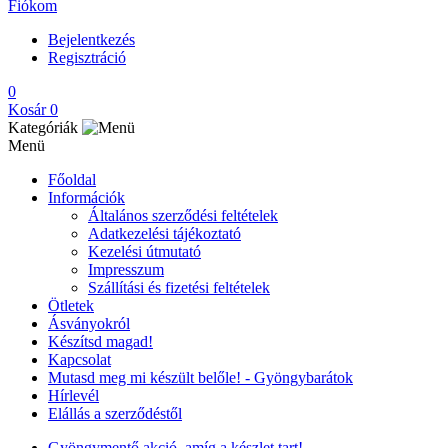
Fiókom
Bejelentkezés
Regisztráció
0
Kosár
0
Kategóriák
Menü
Főoldal
Információk
Általános szerződési feltételek
Adatkezelési tájékoztató
Kezelési útmutató
Impresszum
Szállítási és fizetési feltételek
Ötletek
Ásványokról
Készítsd magad!
Kapcsolat
Mutasd meg mi készült belőle! - Gyöngybarátok
Hírlevél
Elállás a szerződéstől
Gyöngymentő akció, amíg a készlet tart!