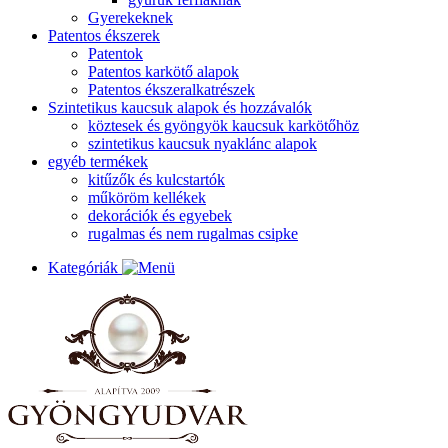
Gyerekeknek
Patentos ékszerek
Patentok
Patentos karkötő alapok
Patentos ékszeralkatrészek
Szintetikus kaucsuk alapok és hozzávalók
köztesek és gyöngyök kaucsuk karkötőhöz
szintetikus kaucsuk nyaklánc alapok
egyéb termékek
kitűzők és kulcstartók
műköröm kellékek
dekorációk és egyebek
rugalmas és nem rugalmas csipke
Kategóriák