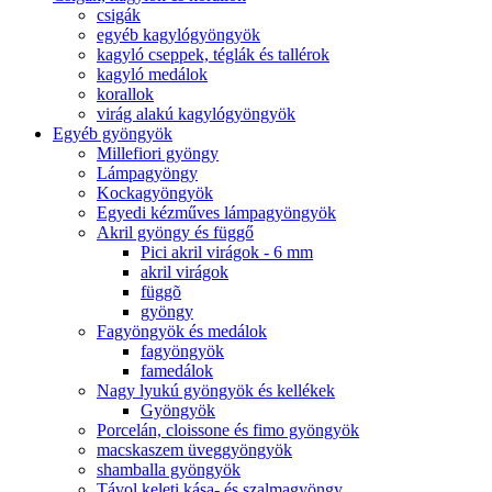
csigák
egyéb kagylógyöngyök
kagyló cseppek, téglák és tallérok
kagyló medálok
korallok
virág alakú kagylógyöngyök
Egyéb gyöngyök
Millefiori gyöngy
Lámpagyöngy
Kockagyöngyök
Egyedi kézműves lámpagyöngyök
Akril gyöngy és függő
Pici akril virágok - 6 mm
akril virágok
függõ
gyöngy
Fagyöngyök és medálok
fagyöngyök
famedálok
Nagy lyukú gyöngyök és kellékek
Gyöngyök
Porcelán, cloissone és fimo gyöngyök
macskaszem üveggyöngyök
shamballa gyöngyök
Távol keleti kása- és szalmagyöngy