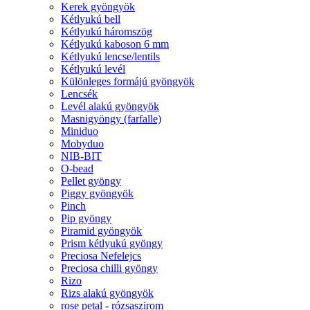
Kerek gyöngyök
Kétlyukú bell
Kétlyukú háromszög
Kétlyukú kaboson 6 mm
Kétlyukú lencse/lentils
Kétlyukú levél
Különleges formájú gyöngyök
Lencsék
Levél alakú gyöngyök
Masnigyöngy (farfalle)
Miniduo
Mobyduo
NIB-BIT
O-bead
Pellet gyöngy
Piggy gyöngyök
Pinch
Pip gyöngy
Piramid gyöngyök
Prism kétlyukú gyöngy
Preciosa Nefelejcs
Preciosa chilli gyöngy
Rizo
Rizs alakú gyöngyök
rose petal - rózsaszirom