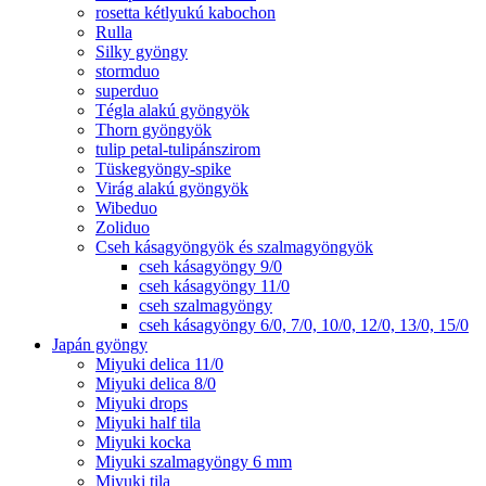
rosetta kétlyukú kabochon
Rulla
Silky gyöngy
stormduo
superduo
Tégla alakú gyöngyök
Thorn gyöngyök
tulip petal-tulipánszirom
Tüskegyöngy-spike
Virág alakú gyöngyök
Wibeduo
Zoliduo
Cseh kásagyöngyök és szalmagyöngyök
cseh kásagyöngy 9/0
cseh kásagyöngy 11/0
cseh szalmagyöngy
cseh kásagyöngy 6/0, 7/0, 10/0, 12/0, 13/0, 15/0
Japán gyöngy
Miyuki delica 11/0
Miyuki delica 8/0
Miyuki drops
Miyuki half tila
Miyuki kocka
Miyuki szalmagyöngy 6 mm
Miyuki tila