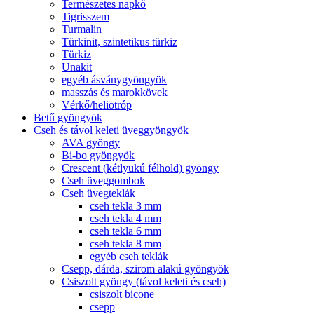
Természetes napkő
Tigrisszem
Turmalin
Türkinit, szintetikus türkiz
Türkiz
Unakit
egyéb ásványgyöngyök
masszás és marokkövek
Vérkő/heliotróp
Betű gyöngyök
Cseh és távol keleti üveggyöngyök
AVA gyöngy
Bi-bo gyöngyök
Crescent (kétlyukú félhold) gyöngy
Cseh üveggombok
Cseh üvegteklák
cseh tekla 3 mm
cseh tekla 4 mm
cseh tekla 6 mm
cseh tekla 8 mm
egyéb cseh teklák
Csepp, dárda, szirom alakú gyöngyök
Csiszolt gyöngy (távol keleti és cseh)
csiszolt bicone
csepp