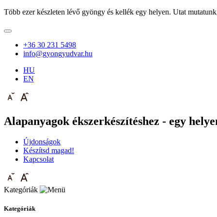
Több ezer készleten lévő gyöngy és kellék egy helyen. Utat mutatunk
+36 30 231 5498
info@gyongyudvar.hu
HU
EN
Alapanyagok ékszerkészítéshez - egy helyen
Újdonságok
Készítsd magad!
Kapcsolat
Kategóriák
Kategóriák