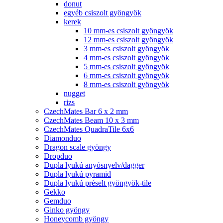
donut
egyéb csiszolt gyöngyök
kerek
10 mm-es csiszolt gyöngyök
12 mm-es csiszolt gyöngyök
3 mm-es csiszolt gyöngyök
4 mm-es csiszolt gyöngyök
5 mm-es csiszolt gyöngyök
6 mm-es csiszolt gyöngyök
8 mm-es csiszolt gyöngyök
nugget
rizs
CzechMates Bar 6 x 2 mm
CzechMates Beam 10 x 3 mm
CzechMates QuadraTile 6x6
Diamonduo
Dragon scale gyöngy
Dropduo
Dupla lyukú anyósnyelv/dagger
Dupla lyukú pyramid
Dupla lyukú préselt gyöngyök-tile
Gekko
Gemduo
Ginko gyöngy
Honeycomb gyöngy