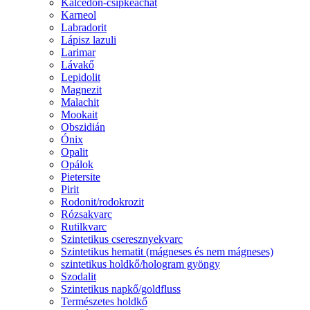
Kalcedon-csipkeachát
Karneol
Labradorit
Lápisz lazuli
Larimar
Lávakő
Lepidolit
Magnezit
Malachit
Mookait
Obszidián
Ónix
Opalit
Opálok
Pietersite
Pirit
Rodonit/rodokrozit
Rózsakvarc
Rutilkvarc
Szintetikus cseresznyekvarc
Szintetikus hematit (mágneses és nem mágneses)
szintetikus holdkő/hologram gyöngy
Szodalit
Szintetikus napkő/goldfluss
Természetes holdkő