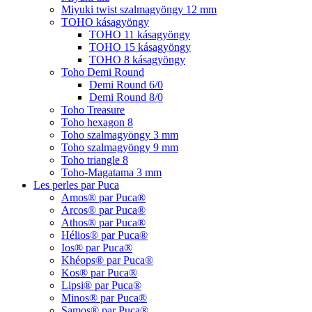
Miyuki twist szalmagyöngy 12 mm
TOHO kásagyöngy
TOHO 11 kásagyöngy
TOHO 15 kásagyöngy
TOHO 8 kásagyöngy
Toho Demi Round
Demi Round 6/0
Demi Round 8/0
Toho Treasure
Toho hexagon 8
Toho szalmagyöngy 3 mm
Toho szalmagyöngy 9 mm
Toho triangle 8
Toho-Magatama 3 mm
Les perles par Puca
Amos® par Puca®
Arcos® par Puca®
Athos® par Puca®
Hélios® par Puca®
Ios® par Puca®
Khéops® par Puca®
Kos® par Puca®
Lipsi® par Puca®
Minos® par Puca®
Samos® par Puca®