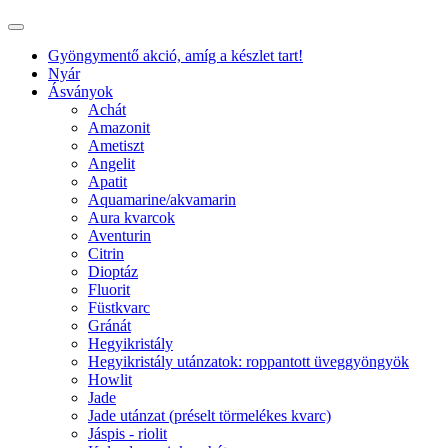
Gyöngymentő akció, amíg a készlet tart!
Nyár
Ásványok
Achát
Amazonit
Ametiszt
Angelit
Apatit
Aquamarine/akvamarin
Aura kvarcok
Aventurin
Citrin
Dioptáz
Fluorit
Füstkvarc
Gránát
Hegyikristály
Hegyikristály utánzatok: roppantott üveggyöngyök
Howlit
Jade
Jade utánzat (préselt törmelékes kvarc)
Jáspis - riolit