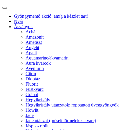
Gyöngymentő akció, amíg a készlet tart!
Nyár
Ásványok
Achát
Amazonit
Ametiszt
Angelit
Apatit
Aquamarine/akvamarin
Aura kvarcok
Aventurin
Citrin
Dioptáz
Fluorit
Füstkvarc
Gránát
Hegyikristály
Hegyikristály utánzatok: roppantott üveggyöngyök
Howlit
Jade
Jade utánzat (préselt törmelékes kvarc)
Jáspis - riolit