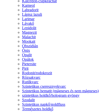
Kalcedon-csipkeachát
Karneol
Labradorit
Lápisz lazuli
Larimar
Lávakő
Lepidolit
Magnezit
Malachit
Mookait
Obszidián
Ónix
Opalit
Opálok
Pietersite
Pirit
Rodonit/rodokrozit
Rózsakvarc
Rutilkvarc
Szintetikus cseresznyekvarc
Szintetikus hematit (mágneses és nem mágneses)
szintetikus holdkő/hologram gyöngy
Szodalit
Szintetikus napkő/goldfluss
Természetes holdkő