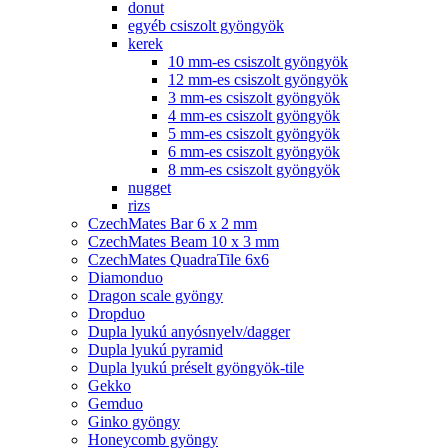
donut
egyéb csiszolt gyöngyök
kerek
10 mm-es csiszolt gyöngyök
12 mm-es csiszolt gyöngyök
3 mm-es csiszolt gyöngyök
4 mm-es csiszolt gyöngyök
5 mm-es csiszolt gyöngyök
6 mm-es csiszolt gyöngyök
8 mm-es csiszolt gyöngyök
nugget
rizs
CzechMates Bar 6 x 2 mm
CzechMates Beam 10 x 3 mm
CzechMates QuadraTile 6x6
Diamonduo
Dragon scale gyöngy
Dropduo
Dupla lyukú anyósnyelv/dagger
Dupla lyukú pyramid
Dupla lyukú préselt gyöngyök-tile
Gekko
Gemduo
Ginko gyöngy
Honeycomb gyöngy