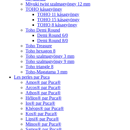
Miyuki twist szalmagyöngy 12 mm
TOHO kásagyöngy
TOHO 11 kásagyöngy
TOHO 15 kásagyöngy
TOHO 8 kásagyöngy
Toho Demi Round
Demi Round 6/0
Demi Round 8/0
Toho Treasure
Toho hexagon 8
Toho szalmagyöngy 3 mm
Toho szalmagyöngy 9 mm
Toho triangle 8
Toho-Magatama 3 mm
Les perles par Puca
Amos® par Puca®
Arcos® par Puca®
Athos® par Puca®
Hélios® par Puca®
Ios® par Puca®
Khéops® par Puca®
Kos® par Puca®
Lipsi® par Puca®
Minos® par Puca®
Samos® par Puca®