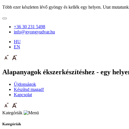
Több ezer készleten lévő gyöngy és kellék egy helyen. Utat mutatunk
+36 30 231 5498
info@gyongyudvar.hu
HU
EN
Alapanyagok ékszerkészítéshez - egy helyen
Újdonságok
Készítsd magad!
Kapcsolat
Kategóriák
Kategóriák