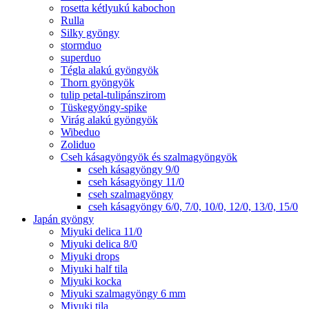
rosetta kétlyukú kabochon
Rulla
Silky gyöngy
stormduo
superduo
Tégla alakú gyöngyök
Thorn gyöngyök
tulip petal-tulipánszirom
Tüskegyöngy-spike
Virág alakú gyöngyök
Wibeduo
Zoliduo
Cseh kásagyöngyök és szalmagyöngyök
cseh kásagyöngy 9/0
cseh kásagyöngy 11/0
cseh szalmagyöngy
cseh kásagyöngy 6/0, 7/0, 10/0, 12/0, 13/0, 15/0
Japán gyöngy
Miyuki delica 11/0
Miyuki delica 8/0
Miyuki drops
Miyuki half tila
Miyuki kocka
Miyuki szalmagyöngy 6 mm
Miyuki tila