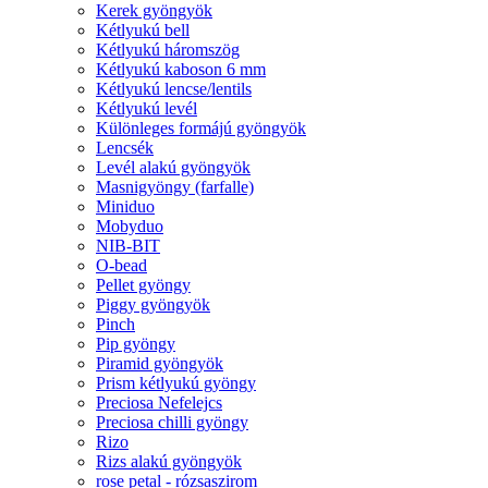
Kerek gyöngyök
Kétlyukú bell
Kétlyukú háromszög
Kétlyukú kaboson 6 mm
Kétlyukú lencse/lentils
Kétlyukú levél
Különleges formájú gyöngyök
Lencsék
Levél alakú gyöngyök
Masnigyöngy (farfalle)
Miniduo
Mobyduo
NIB-BIT
O-bead
Pellet gyöngy
Piggy gyöngyök
Pinch
Pip gyöngy
Piramid gyöngyök
Prism kétlyukú gyöngy
Preciosa Nefelejcs
Preciosa chilli gyöngy
Rizo
Rizs alakú gyöngyök
rose petal - rózsaszirom