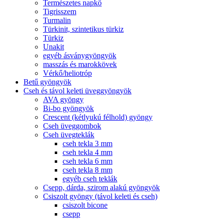
Természetes napkő
Tigrisszem
Turmalin
Türkinit, szintetikus türkiz
Türkiz
Unakit
egyéb ásványgyöngyök
masszás és marokkövek
Vérkő/heliotróp
Betű gyöngyök
Cseh és távol keleti üveggyöngyök
AVA gyöngy
Bi-bo gyöngyök
Crescent (kétlyukú félhold) gyöngy
Cseh üveggombok
Cseh üvegteklák
cseh tekla 3 mm
cseh tekla 4 mm
cseh tekla 6 mm
cseh tekla 8 mm
egyéb cseh teklák
Csepp, dárda, szirom alakú gyöngyök
Csiszolt gyöngy (távol keleti és cseh)
csiszolt bicone
csepp