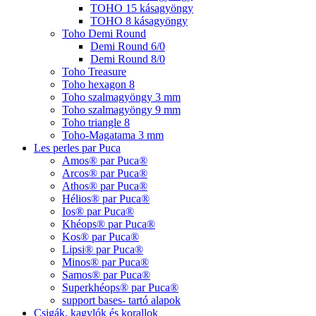
TOHO 15 kásagyöngy
TOHO 8 kásagyöngy
Toho Demi Round
Demi Round 6/0
Demi Round 8/0
Toho Treasure
Toho hexagon 8
Toho szalmagyöngy 3 mm
Toho szalmagyöngy 9 mm
Toho triangle 8
Toho-Magatama 3 mm
Les perles par Puca
Amos® par Puca®
Arcos® par Puca®
Athos® par Puca®
Hélios® par Puca®
Ios® par Puca®
Khéops® par Puca®
Kos® par Puca®
Lipsi® par Puca®
Minos® par Puca®
Samos® par Puca®
Superkhéops® par Puca®
support bases- tartó alapok
Csigák, kagylók és korallok