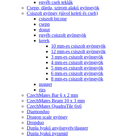
egyéb cseh teklák
Csepp, dárda, szirom alakú gyöngyök
Csiszolt gyöngy (távol keleti és cseh)
csiszolt bicone
csepp
donut
egyéb csiszolt gyöngyök
kerek
10 mm-es csiszolt gyöngyök
12 mm-es csiszolt gyöngyök
3 mm-es csiszolt gyöngyök
4 mm-es csiszolt gyöngyök
5 mm-es csiszolt gyöngyök
6 mm-es csiszolt gyöngyök
8 mm-es csiszolt gyöngyök
nugget
rizs
CzechMates Bar 6 x 2 mm
CzechMates Beam 10 x 3 mm
CzechMates QuadraTile 6x6
Diamonduo
Dragon scale gyöngy
Dropduo
Dupla lyukú anyósnyelv/dagger
Dupla lyukú pyramid