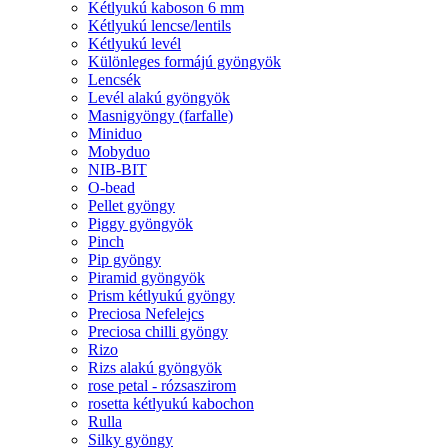
Kétlyukú kaboson 6 mm
Kétlyukú lencse/lentils
Kétlyukú levél
Különleges formájú gyöngyök
Lencsék
Levél alakú gyöngyök
Masnigyöngy (farfalle)
Miniduo
Mobyduo
NIB-BIT
O-bead
Pellet gyöngy
Piggy gyöngyök
Pinch
Pip gyöngy
Piramid gyöngyök
Prism kétlyukú gyöngy
Preciosa Nefelejcs
Preciosa chilli gyöngy
Rizo
Rizs alakú gyöngyök
rose petal - rózsaszirom
rosetta kétlyukú kabochon
Rulla
Silky gyöngy