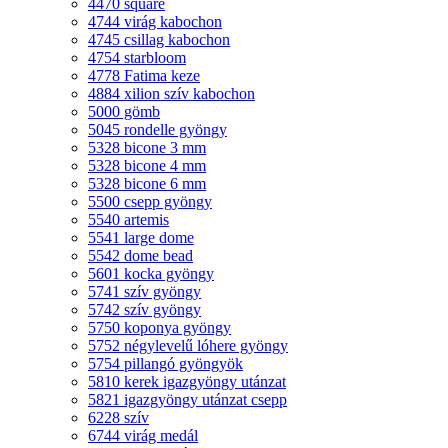
4470 square
4744 virág kabochon
4745 csillag kabochon
4754 starbloom
4778 Fatima keze
4884 xilion szív kabochon
5000 gömb
5045 rondelle gyöngy
5328 bicone 3 mm
5328 bicone 4 mm
5328 bicone 6 mm
5500 csepp gyöngy
5540 artemis
5541 large dome
5542 dome bead
5601 kocka gyöngy
5741 szív gyöngy
5742 szív gyöngy
5750 koponya gyöngy
5752 négylevelű lóhere gyöngy
5754 pillangó gyöngyök
5810 kerek igazgyöngy utánzat
5821 igazgyöngy utánzat csepp
6228 szív
6744 virág medál