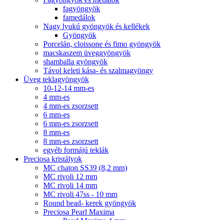
fagyöngyök
famedálok
Nagy lyukú gyöngyök és kellékek
Gyöngyök
Porcelán, cloissone és fimo gyöngyök
macskaszem üveggyöngyök
shamballa gyöngyök
Távol keleti kása- és szalmagyöngy
Üveg teklagyöngyök
10-12-14 mm-es
4 mm-es
4 mm-es zsorzsett
6 mm-es
6 mm-es zsorzsett
8 mm-es
8 mm-es zsorzsett
egyéb formájú teklák
Preciosa kristályok
MC chaton SS39 (8,2 mm)
MC rivoli 12 mm
MC rivoli 14 mm
MC rivoli 47ss - 10 mm
Round bead- kerek gyöngyök
Preciosa Pearl Maxima