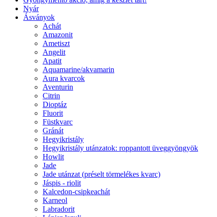
Nyár
Ásványok
Achát
Amazonit
Ametiszt
Angelit
Apatit
Aquamarine/akvamarin
Aura kvarcok
Aventurin
Citrin
Dioptáz
Fluorit
Füstkvarc
Gránát
Hegyikristály
Hegyikristály utánzatok: roppantott üveggyöngyök
Howlit
Jade
Jade utánzat (préselt törmelékes kvarc)
Jáspis - riolit
Kalcedon-csipkeachát
Karneol
Labradorit