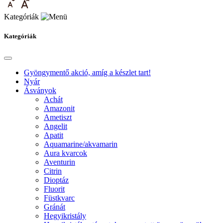
Kategóriák
Kategóriák
Gyöngymentő akció, amíg a készlet tart!
Nyár
Ásványok
Achát
Amazonit
Ametiszt
Angelit
Apatit
Aquamarine/akvamarin
Aura kvarcok
Aventurin
Citrin
Dioptáz
Fluorit
Füstkvarc
Gránát
Hegyikristály