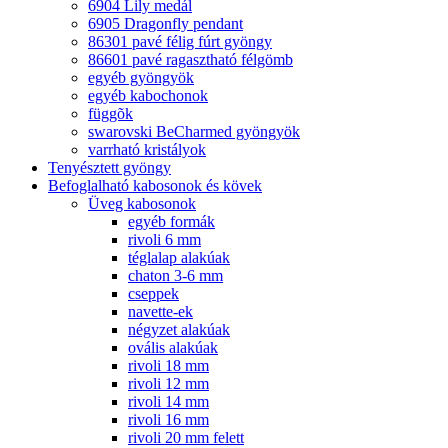
6904 Lily medál
6905 Dragonfly pendant
86301 pavé félig fúrt gyöngy
86601 pavé ragasztható félgömb
egyéb gyöngyök
egyéb kabochonok
függõk
swarovski BeCharmed gyöngyök
varrható kristályok
Tenyésztett gyöngy
Befoglalható kabosonok és kövek
Üveg kabosonok
egyéb formák
rivoli 6 mm
téglalap alakúak
chaton 3-6 mm
cseppek
navette-ek
négyzet alakúak
ovális alakúak
rivoli 18 mm
rivoli 12 mm
rivoli 14 mm
rivoli 16 mm
rivoli 20 mm felett