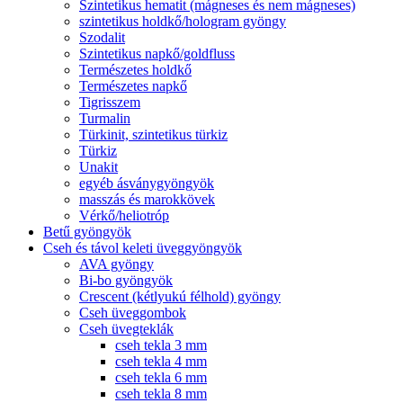
Szintetikus hematit (mágneses és nem mágneses)
szintetikus holdkő/hologram gyöngy
Szodalit
Szintetikus napkő/goldfluss
Természetes holdkő
Természetes napkő
Tigrisszem
Turmalin
Türkinit, szintetikus türkiz
Türkiz
Unakit
egyéb ásványgyöngyök
masszás és marokkövek
Vérkő/heliotróp
Betű gyöngyök
Cseh és távol keleti üveggyöngyök
AVA gyöngy
Bi-bo gyöngyök
Crescent (kétlyukú félhold) gyöngy
Cseh üveggombok
Cseh üvegteklák
cseh tekla 3 mm
cseh tekla 4 mm
cseh tekla 6 mm
cseh tekla 8 mm