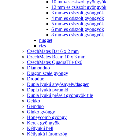
10 mm-es csiszolt gyöngyök
12 mm-es csiszolt gyöngyök
3 mm-es csiszolt gyöngyök
4 mm-es csiszolt gyöngyök
5 mm-es csiszolt gyöngyök
6 mm-es csiszolt gyöngyök
8 mm-es csiszolt gyöngyök
nugget
rizs
CzechMates Bar 6 x 2 mm
CzechMates Beam 10 x 3 mm
CzechMates QuadraTile 6x6
Diamonduo
Dragon scale gyöngy
Dropduo
Dupla lyukú anyósnyelv/dagger
Dupla lyukú pyramid
Dupla lyukú préselt gyöngyök-tile
Gekko
Gemduo
Ginko gyöngy
Honeycomb gyöngy
Kerek gyöngyök
Kétlyukú bell
Kétlyukú háromszög