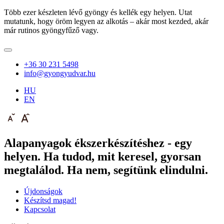
Több ezer készleten lévő gyöngy és kellék egy helyen. Utat
mutatunk, hogy öröm legyen az alkotás – akár most kezded, akár
már rutinos gyöngyfűző vagy.
+36 30 231 5498
info@gyongyudvar.hu
HU
EN
Alapanyagok ékszerkészítéshez - egy
helyen. Ha tudod, mit keresel, gyorsan
megtalálod. Ha nem, segítünk elindulni.
Újdonságok
Készítsd magad!
Kapcsolat