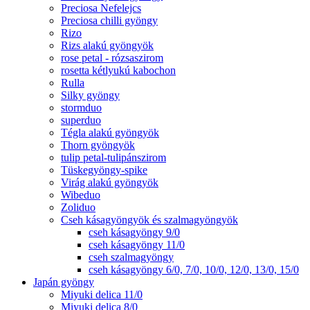
Preciosa Nefelejcs
Preciosa chilli gyöngy
Rizo
Rizs alakú gyöngyök
rose petal - rózsaszirom
rosetta kétlyukú kabochon
Rulla
Silky gyöngy
stormduo
superduo
Tégla alakú gyöngyök
Thorn gyöngyök
tulip petal-tulipánszirom
Tüskegyöngy-spike
Virág alakú gyöngyök
Wibeduo
Zoliduo
Cseh kásagyöngyök és szalmagyöngyök
cseh kásagyöngy 9/0
cseh kásagyöngy 11/0
cseh szalmagyöngy
cseh kásagyöngy 6/0, 7/0, 10/0, 12/0, 13/0, 15/0
Japán gyöngy
Miyuki delica 11/0
Miyuki delica 8/0