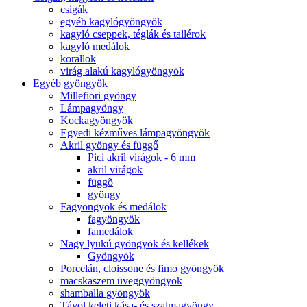
csigák
egyéb kagylógyöngyök
kagyló cseppek, téglák és tallérok
kagyló medálok
korallok
virág alakú kagylógyöngyök
Egyéb gyöngyök
Millefiori gyöngy
Lámpagyöngy
Kockagyöngyök
Egyedi kézműves lámpagyöngyök
Akril gyöngy és függő
Pici akril virágok - 6 mm
akril virágok
függõ
gyöngy
Fagyöngyök és medálok
fagyöngyök
famedálok
Nagy lyukú gyöngyök és kellékek
Gyöngyök
Porcelán, cloissone és fimo gyöngyök
macskaszem üveggyöngyök
shamballa gyöngyök
Távol keleti kása- és szalmagyöngy