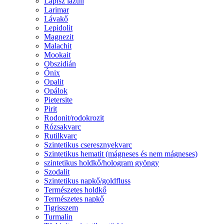
Lápisz lazuli
Larimar
Lávakő
Lepidolit
Magnezit
Malachit
Mookait
Obszidián
Ónix
Opalit
Opálok
Pietersite
Pirit
Rodonit/rodokrozit
Rózsakvarc
Rutilkvarc
Szintetikus cseresznyekvarc
Szintetikus hematit (mágneses és nem mágneses)
szintetikus holdkő/hologram gyöngy
Szodalit
Szintetikus napkő/goldfluss
Természetes holdkő
Természetes napkő
Tigrisszem
Turmalin