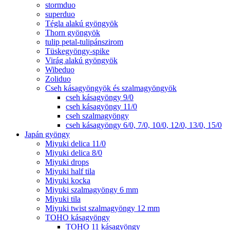
stormduo
superduo
Tégla alakú gyöngyök
Thorn gyöngyök
tulip petal-tulipánszirom
Tüskegyöngy-spike
Virág alakú gyöngyök
Wibeduo
Zoliduo
Cseh kásagyöngyök és szalmagyöngyök
cseh kásagyöngy 9/0
cseh kásagyöngy 11/0
cseh szalmagyöngy
cseh kásagyöngy 6/0, 7/0, 10/0, 12/0, 13/0, 15/0
Japán gyöngy
Miyuki delica 11/0
Miyuki delica 8/0
Miyuki drops
Miyuki half tila
Miyuki kocka
Miyuki szalmagyöngy 6 mm
Miyuki tila
Miyuki twist szalmagyöngy 12 mm
TOHO kásagyöngy
TOHO 11 kásagyöngy