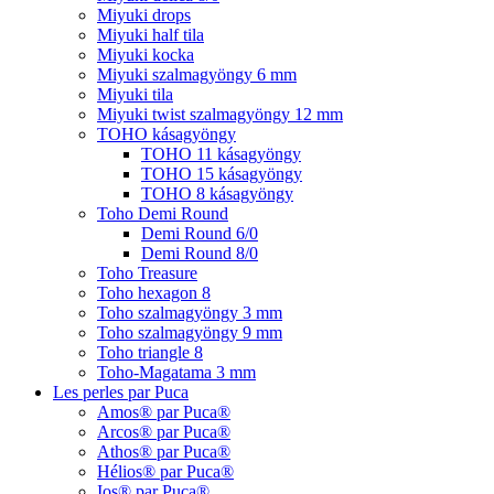
Miyuki drops
Miyuki half tila
Miyuki kocka
Miyuki szalmagyöngy 6 mm
Miyuki tila
Miyuki twist szalmagyöngy 12 mm
TOHO kásagyöngy
TOHO 11 kásagyöngy
TOHO 15 kásagyöngy
TOHO 8 kásagyöngy
Toho Demi Round
Demi Round 6/0
Demi Round 8/0
Toho Treasure
Toho hexagon 8
Toho szalmagyöngy 3 mm
Toho szalmagyöngy 9 mm
Toho triangle 8
Toho-Magatama 3 mm
Les perles par Puca
Amos® par Puca®
Arcos® par Puca®
Athos® par Puca®
Hélios® par Puca®
Ios® par Puca®