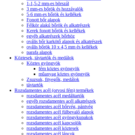
1-1,5-2 mm-es bõrszál
3 mm-es bőrök és hozzávalók
5-6 mm-es bőrök és kellékek
Fonott bőr alapok
Félkör alakú bőrök és alkatrészek
Kerek fonott bőrök és kellékek
egyéb alkatrészek bőrhöz
ovális bőr karkötő alapok és alkatrészek
ovális bőrök 10 x 4,5 mm és kellékek
parafa alapok
Köztesek, távtartók és medálok
Köztes gyöngyök
fém köztes gyöngyök
mûanyag köztes gyöngyök
Zsuzsuk, fityegők, medálok
távtartók
Rozsdamentes acél (orvosi fém) termékek
rozsdamentes acél medáltartók
egyéb rozsdamentes acél alkatrészek
rozsdamentes acél bőrvég, pántvég
rozsdamentes acél fülbevaló alapok
rozsdamentes acél gyöngykupakok
rozsdamentes acél kapcsolók
rozsdamentes acél köztesek
rozsdamentes acél láncok