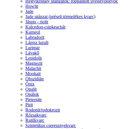
Hegyikristály utánzatok: roppantott üveggyöngyök
Howlit
Jade
Jade utánzat (préselt törmelékes kvarc)
Jáspis - riolit
Kalcedon-csipkeachát
Karneol
Labradorit
Lápisz lazuli
Larimar
Lávakő
Lepidolit
Magnezit
Malachit
Mookait
Obszidián
Ónix
Opalit
Opálok
Pietersite
Pirit
Rodonit/rodokrozit
Rózsakvarc
Rutilkvarc
Szintetikus cseresznyekvarc