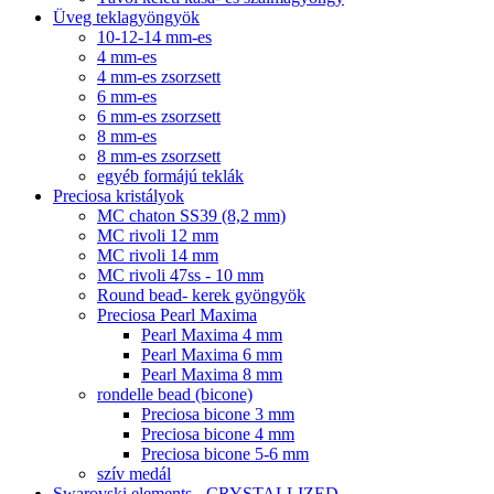
Üveg teklagyöngyök
10-12-14 mm-es
4 mm-es
4 mm-es zsorzsett
6 mm-es
6 mm-es zsorzsett
8 mm-es
8 mm-es zsorzsett
egyéb formájú teklák
Preciosa kristályok
MC chaton SS39 (8,2 mm)
MC rivoli 12 mm
MC rivoli 14 mm
MC rivoli 47ss - 10 mm
Round bead- kerek gyöngyök
Preciosa Pearl Maxima
Pearl Maxima 4 mm
Pearl Maxima 6 mm
Pearl Maxima 8 mm
rondelle bead (bicone)
Preciosa bicone 3 mm
Preciosa bicone 4 mm
Preciosa bicone 5-6 mm
szív medál
Swarovski elements - CRYSTALLIZED