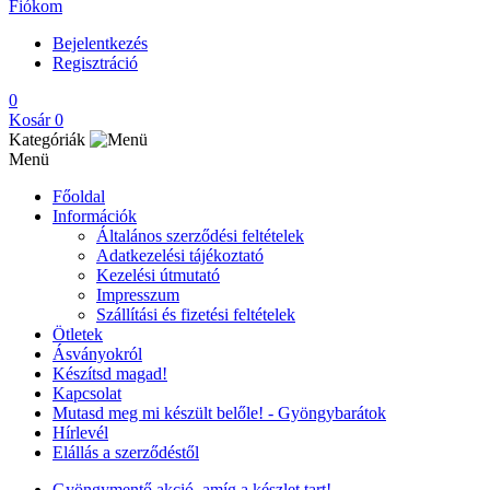
Fiókom
Bejelentkezés
Regisztráció
0
Kosár
0
Kategóriák
Menü
Főoldal
Információk
Általános szerződési feltételek
Adatkezelési tájékoztató
Kezelési útmutató
Impresszum
Szállítási és fizetési feltételek
Ötletek
Ásványokról
Készítsd magad!
Kapcsolat
Mutasd meg mi készült belőle! - Gyöngybarátok
Hírlevél
Elállás a szerződéstől
Gyöngymentő akció, amíg a készlet tart!