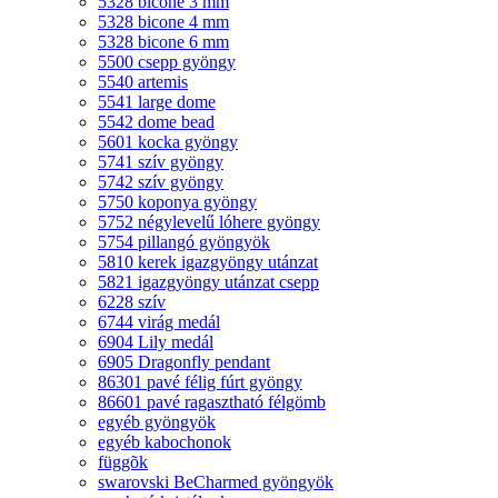
5328 bicone 3 mm
5328 bicone 4 mm
5328 bicone 6 mm
5500 csepp gyöngy
5540 artemis
5541 large dome
5542 dome bead
5601 kocka gyöngy
5741 szív gyöngy
5742 szív gyöngy
5750 koponya gyöngy
5752 négylevelű lóhere gyöngy
5754 pillangó gyöngyök
5810 kerek igazgyöngy utánzat
5821 igazgyöngy utánzat csepp
6228 szív
6744 virág medál
6904 Lily medál
6905 Dragonfly pendant
86301 pavé félig fúrt gyöngy
86601 pavé ragasztható félgömb
egyéb gyöngyök
egyéb kabochonok
függõk
swarovski BeCharmed gyöngyök