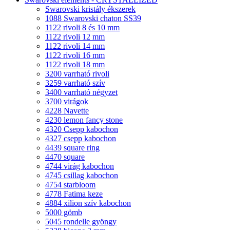
Swarovski kristály ékszerek
1088 Swarovski chaton SS39
1122 rivoli 8 és 10 mm
1122 rivoli 12 mm
1122 rivoli 14 mm
1122 rivoli 16 mm
1122 rivoli 18 mm
3200 varrható rivoli
3259 varrható szív
3400 varrható négyzet
3700 virágok
4228 Navette
4230 lemon fancy stone
4320 Csepp kabochon
4327 csepp kabochon
4439 square ring
4470 square
4744 virág kabochon
4745 csillag kabochon
4754 starbloom
4778 Fatima keze
4884 xilion szív kabochon
5000 gömb
5045 rondelle gyöngy