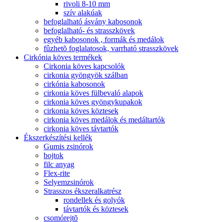
rivoli 8-10 mm
szív alakúak
befoglalható ásvány kabosonok
befoglalható- és strasszkövek
egyéb kabosonok , formák és medálok
fûzhetõ foglalatosok, varrható strasszkövek
Cirkónia köves termékek
Cirkonia köves kapcsolók
cirkonia gyöngyök szálban
cirkónia kabosonok
cirkonia köves fülbevaló alapok
cirkonia köves gyöngykupakok
cirkonia köves köztesek
cirkonia köves medálok és medáltartók
cirkonia köves távtartók
Ékszerkészítési kellék
Gumis zsinórok
bojtok
filc anyag
Flex-rite
Selyemzsinórok
Strasszos ékszeralkatrész
rondellek és golyók
távtartók és köztesek
csomórejtõ