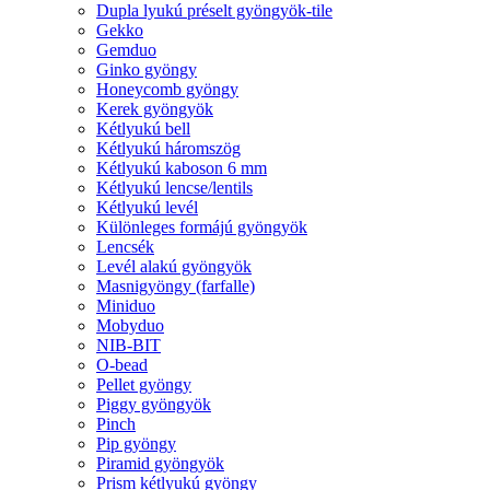
Dupla lyukú préselt gyöngyök-tile
Gekko
Gemduo
Ginko gyöngy
Honeycomb gyöngy
Kerek gyöngyök
Kétlyukú bell
Kétlyukú háromszög
Kétlyukú kaboson 6 mm
Kétlyukú lencse/lentils
Kétlyukú levél
Különleges formájú gyöngyök
Lencsék
Levél alakú gyöngyök
Masnigyöngy (farfalle)
Miniduo
Mobyduo
NIB-BIT
O-bead
Pellet gyöngy
Piggy gyöngyök
Pinch
Pip gyöngy
Piramid gyöngyök
Prism kétlyukú gyöngy