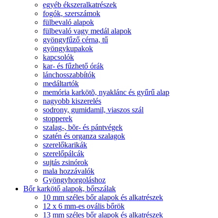
egyéb ékszeralkatrészek
fogók, szerszámok
fülbevaló alapok
fülbevaló vagy medál alapok
gyöngyfűző cérna, tű
gyöngykupakok
kapcsolók
kar- és fűzhető órák
lánchosszabbítók
medáltartók
memória karkötõ, nyaklánc és gyűrű alap
nagyobb kiszerelés
sodrony, gumidamil, viaszos szál
stopperek
szalag-, bõr- és pántvégek
szatén és organza szalagok
szerelőkarikák
szerelőpálcák
sujtás zsinórok
mala hozzávalók
Gyöngyhorgoláshoz
Bőr karkötő alapok, bőrszálak
10 mm széles bőr alapok és alkatrészek
12 x 6 mm-es ovális bőrök
13 mm széles bőr alapok és alkatrészek