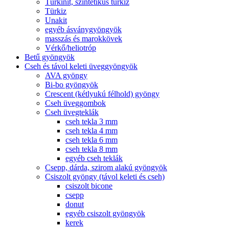
Türkinit, szintetikus türkiz
Türkiz
Unakit
egyéb ásványgyöngyök
masszás és marokkövek
Vérkő/heliotróp
Betű gyöngyök
Cseh és távol keleti üveggyöngyök
AVA gyöngy
Bi-bo gyöngyök
Crescent (kétlyukú félhold) gyöngy
Cseh üveggombok
Cseh üvegteklák
cseh tekla 3 mm
cseh tekla 4 mm
cseh tekla 6 mm
cseh tekla 8 mm
egyéb cseh teklák
Csepp, dárda, szirom alakú gyöngyök
Csiszolt gyöngy (távol keleti és cseh)
csiszolt bicone
csepp
donut
egyéb csiszolt gyöngyök
kerek