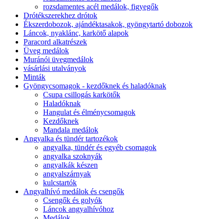
rozsdamentes acél medálok, figyegők
Drótékszerekhez drótok
Ékszerdobozok, ajándéktasakok, gyöngytartó dobozok
Láncok, nyaklánc, karkötő alapok
Paracord alkatrészek
Üveg medálok
Muránói üvegmedálok
vásárlási utalványok
Minták
Gyöngycsomagok - kezdőknek és haladóknak
Csupa csillogás karkötők
Haladóknak
Hangulat és élménycsomagok
Kezdőknek
Mandala medálok
Angyalka és tündér tartozékok
angyalka, tündér és egyéb csomagok
angyalka szoknyák
angyalkák készen
angyalszárnyak
kulcstartók
Angyalhívó medálok és csengők
Csengők és golyók
Láncok angyalhívóhoz
Medálok