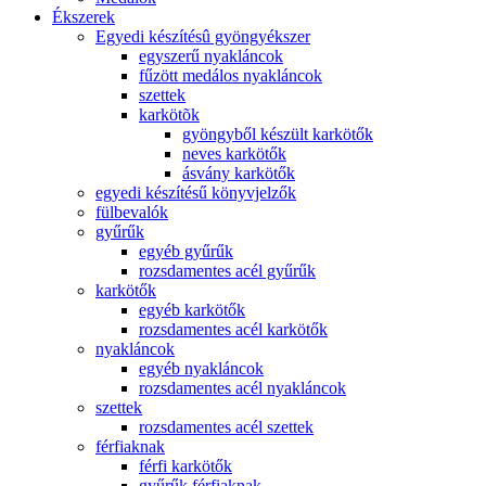
Ékszerek
Egyedi készítésû gyöngyékszer
egyszerű nyakláncok
fűzött medálos nyakláncok
szettek
karkötõk
gyöngyből készült karkötők
neves karkötők
ásvány karkötők
egyedi készítésű könyvjelzők
fülbevalók
gyűrűk
egyéb gyűrűk
rozsdamentes acél gyűrűk
karkötők
egyéb karkötők
rozsdamentes acél karkötők
nyakláncok
egyéb nyakláncok
rozsdamentes acél nyakláncok
szettek
rozsdamentes acél szettek
férfiaknak
férfi karkötők
gyűrűk férfiaknak