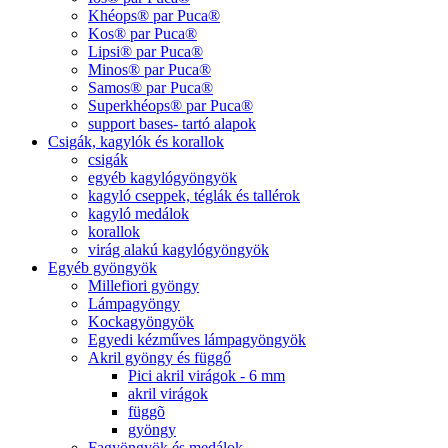
Khéops® par Puca®
Kos® par Puca®
Lipsi® par Puca®
Minos® par Puca®
Samos® par Puca®
Superkhéops® par Puca®
support bases- tartó alapok
Csigák, kagylók és korallok
csigák
egyéb kagylógyöngyök
kagyló cseppek, téglák és tallérok
kagyló medálok
korallok
virág alakú kagylógyöngyök
Egyéb gyöngyök
Millefiori gyöngy
Lámpagyöngy
Kockagyöngyök
Egyedi kézműves lámpagyöngyök
Akril gyöngy és függő
Pici akril virágok - 6 mm
akril virágok
függõ
gyöngy
Fagyöngyök és medálok