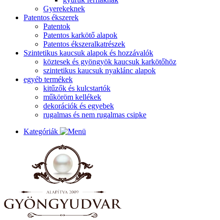
Gyerekeknek
Patentos ékszerek
Patentok
Patentos karkötő alapok
Patentos ékszeralkatrészek
Szintetikus kaucsuk alapok és hozzávalók
köztesek és gyöngyök kaucsuk karkötőhöz
szintetikus kaucsuk nyaklánc alapok
egyéb termékek
kitűzők és kulcstartók
műköröm kellékek
dekorációk és egyebek
rugalmas és nem rugalmas csipke
Kategóriák