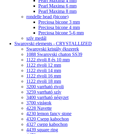
Pearl Maxima 4 mm
Pearl Maxima 6 mm
Pearl Maxima 8 mm
rondelle bead (bicone)
Preciosa bicone 3 mm
Preciosa bicone 4 mm
Preciosa bicone 5-6 mm
szív medál
Swarovski elements - CRYSTALLIZED
Swarovski kristály ékszerek
1088 Swarovski chaton SS39
1122 rivoli 8 és 10 mm
1122 rivoli 12 mm
1122 rivoli 14 mm
1122 rivoli 16 mm
1122 rivoli 18 mm
3200 varrható rivoli
3259 varrható szív
3400 varrható négyzet
3700 virágok
4228 Navette
4230 lemon fancy stone
4320 Csepp kabochon
4327 csepp kabochon
4439 square ring