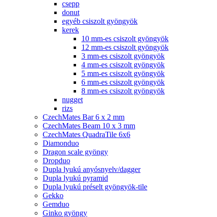
csepp
donut
egyéb csiszolt gyöngyök
kerek
10 mm-es csiszolt gyöngyök
12 mm-es csiszolt gyöngyök
3 mm-es csiszolt gyöngyök
4 mm-es csiszolt gyöngyök
5 mm-es csiszolt gyöngyök
6 mm-es csiszolt gyöngyök
8 mm-es csiszolt gyöngyök
nugget
rizs
CzechMates Bar 6 x 2 mm
CzechMates Beam 10 x 3 mm
CzechMates QuadraTile 6x6
Diamonduo
Dragon scale gyöngy
Dropduo
Dupla lyukú anyósnyelv/dagger
Dupla lyukú pyramid
Dupla lyukú préselt gyöngyök-tile
Gekko
Gemduo
Ginko gyöngy