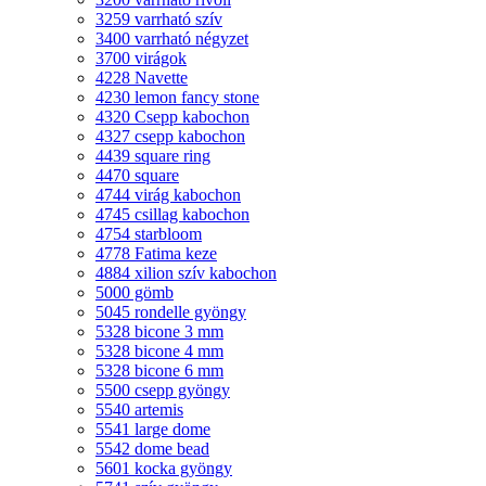
3259 varrható szív
3400 varrható négyzet
3700 virágok
4228 Navette
4230 lemon fancy stone
4320 Csepp kabochon
4327 csepp kabochon
4439 square ring
4470 square
4744 virág kabochon
4745 csillag kabochon
4754 starbloom
4778 Fatima keze
4884 xilion szív kabochon
5000 gömb
5045 rondelle gyöngy
5328 bicone 3 mm
5328 bicone 4 mm
5328 bicone 6 mm
5500 csepp gyöngy
5540 artemis
5541 large dome
5542 dome bead
5601 kocka gyöngy