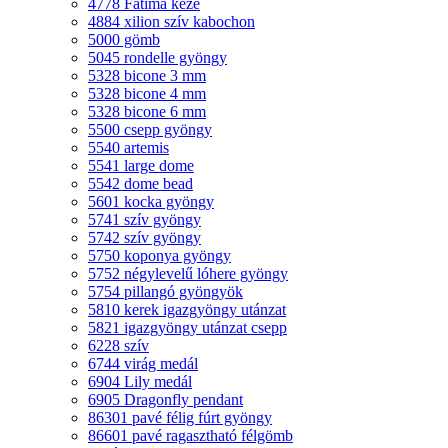
4778 Fatima keze
4884 xilion szív kabochon
5000 gömb
5045 rondelle gyöngy
5328 bicone 3 mm
5328 bicone 4 mm
5328 bicone 6 mm
5500 csepp gyöngy
5540 artemis
5541 large dome
5542 dome bead
5601 kocka gyöngy
5741 szív gyöngy
5742 szív gyöngy
5750 koponya gyöngy
5752 négylevelű lóhere gyöngy
5754 pillangó gyöngyök
5810 kerek igazgyöngy utánzat
5821 igazgyöngy utánzat csepp
6228 szív
6744 virág medál
6904 Lily medál
6905 Dragonfly pendant
86301 pavé félig fúrt gyöngy
86601 pavé ragasztható félgömb