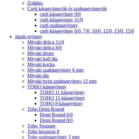
Zoliduo
Cseh kásagyöngyök és szalmagyöngyök
cseh kásagyöngy 9/0
cseh kásagyöngy 11/0
cseh szalmagyöngy
cseh kásagyöngy 6/0, 7/0, 10/0, 12/0, 13/0, 15/0
Japán gyöngy
Miyuki delica 11/0
Miyuki delica 8/0
Miyuki drops
Miyuki half tila
Miyuki kocka
Miyuki szalmagyöngy 6 mm
Miyuki tila
Miyuki twist szalmagyöngy 12 mm
TOHO kásagyöngy
TOHO 11 kásagyöngy
TOHO 15 kásagyöngy
TOHO 8 kásagyöngy
Toho Demi Round
Demi Round 6/0
Demi Round 8/0
Toho Treasure
Toho hexagon 8
Toho szalmagyöngy 3 mm