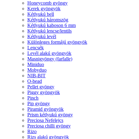
Honeycomb gyöngy
Kerek gyöngyök
Kétlyukú bell
Kétlyukú háromszög
Kétlyukú kaboson 6 mm
Kétlyukú lencse/lentils
Kétlyukú levél
Különleges formájú gyöngyök
Lencsék
Levél alakú gyöngyök
Masnigyöngy (farfalle)
Miniduo
Mobyduo
NIB-BIT
O-bead
Pellet gyöngy
Piggy gyöngyök
Pinch
Pip gyöngy
Piramid gyöngyök
Prism kétlyukú gyöngy
Preciosa Nefelejcs
Preciosa chilli gyöngy
Rizo
Rizs alakú gyöngyök