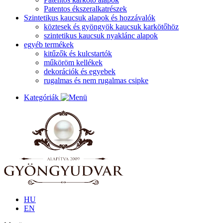
Patentos ékszeralkatrészek
Szintetikus kaucsuk alapok és hozzávalók
köztesek és gyöngyök kaucsuk karkötőhöz
szintetikus kaucsuk nyaklánc alapok
egyéb termékek
kitűzők és kulcstartók
műköröm kellékek
dekorációk és egyebek
rugalmas és nem rugalmas csipke
Kategóriák
HU
EN