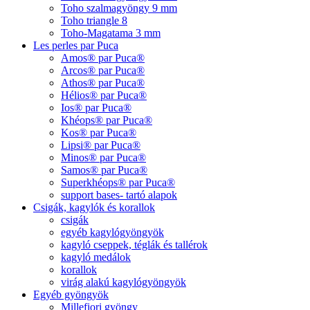
Toho szalmagyöngy 9 mm
Toho triangle 8
Toho-Magatama 3 mm
Les perles par Puca
Amos® par Puca®
Arcos® par Puca®
Athos® par Puca®
Hélios® par Puca®
Ios® par Puca®
Khéops® par Puca®
Kos® par Puca®
Lipsi® par Puca®
Minos® par Puca®
Samos® par Puca®
Superkhéops® par Puca®
support bases- tartó alapok
Csigák, kagylók és korallok
csigák
egyéb kagylógyöngyök
kagyló cseppek, téglák és tallérok
kagyló medálok
korallok
virág alakú kagylógyöngyök
Egyéb gyöngyök
Millefiori gyöngy