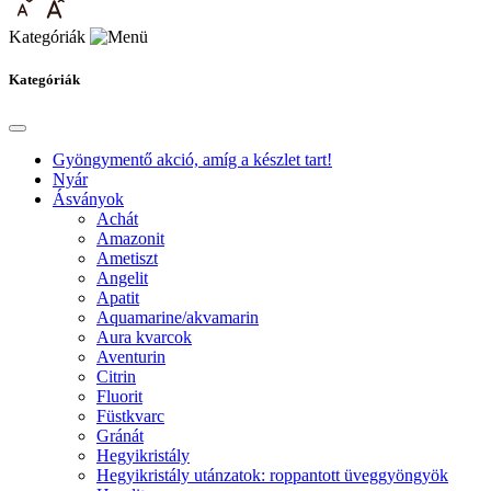
Kategóriák
Kategóriák
Gyöngymentő akció, amíg a készlet tart!
Nyár
Ásványok
Achát
Amazonit
Ametiszt
Angelit
Apatit
Aquamarine/akvamarin
Aura kvarcok
Aventurin
Citrin
Fluorit
Füstkvarc
Gránát
Hegyikristály
Hegyikristály utánzatok: roppantott üveggyöngyök