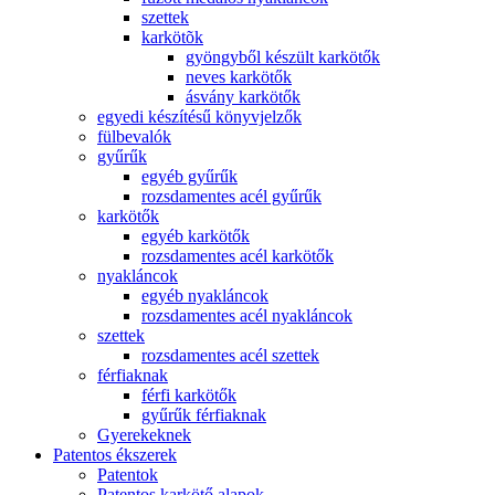
szettek
karkötõk
gyöngyből készült karkötők
neves karkötők
ásvány karkötők
egyedi készítésű könyvjelzők
fülbevalók
gyűrűk
egyéb gyűrűk
rozsdamentes acél gyűrűk
karkötők
egyéb karkötők
rozsdamentes acél karkötők
nyakláncok
egyéb nyakláncok
rozsdamentes acél nyakláncok
szettek
rozsdamentes acél szettek
férfiaknak
férfi karkötők
gyűrűk férfiaknak
Gyerekeknek
Patentos ékszerek
Patentok
Patentos karkötő alapok