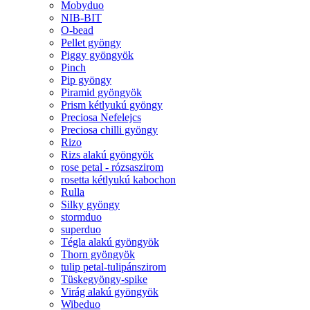
Mobyduo
NIB-BIT
O-bead
Pellet gyöngy
Piggy gyöngyök
Pinch
Pip gyöngy
Piramid gyöngyök
Prism kétlyukú gyöngy
Preciosa Nefelejcs
Preciosa chilli gyöngy
Rizo
Rizs alakú gyöngyök
rose petal - rózsaszirom
rosetta kétlyukú kabochon
Rulla
Silky gyöngy
stormduo
superduo
Tégla alakú gyöngyök
Thorn gyöngyök
tulip petal-tulipánszirom
Tüskegyöngy-spike
Virág alakú gyöngyök
Wibeduo