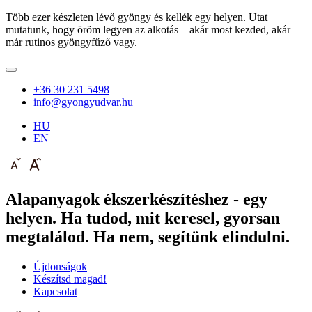
Több ezer készleten lévő gyöngy és kellék egy helyen. Utat
mutatunk, hogy öröm legyen az alkotás – akár most kezded, akár
már rutinos gyöngyfűző vagy.
+36 30 231 5498
info@gyongyudvar.hu
HU
EN
Alapanyagok ékszerkészítéshez - egy
helyen. Ha tudod, mit keresel, gyorsan
megtalálod. Ha nem, segítünk elindulni.
Újdonságok
Készítsd magad!
Kapcsolat