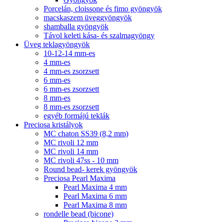
Porcelán, cloissone és fimo gyöngyök
macskaszem üveggyöngyök
shamballa gyöngyök
Távol keleti kása- és szalmagyöngy
Üveg teklagyöngyök
10-12-14 mm-es
4 mm-es
4 mm-es zsorzsett
6 mm-es
6 mm-es zsorzsett
8 mm-es
8 mm-es zsorzsett
egyéb formájú teklák
Preciosa kristályok
MC chaton SS39 (8,2 mm)
MC rivoli 12 mm
MC rivoli 14 mm
MC rivoli 47ss - 10 mm
Round bead- kerek gyöngyök
Preciosa Pearl Maxima
Pearl Maxima 4 mm
Pearl Maxima 6 mm
Pearl Maxima 8 mm
rondelle bead (bicone)