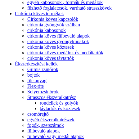
egyéb kabosonok , formák és medálok
fûzhetõ foglalatosok, varrható strasszkövek
Cirkónia köves termékek
Cirkonia köves kapcsolók
cirkonia gyöngyök szálban
cirkónia kabosonok
cirkonia köves fülbevaló alapok
cirkonia köves gyöngykupakok
cirkonia köves köztesek
cirkonia köves medálok és medáltartók
cirkonia köves távtartók
Ékszerkészítési kellék
Gumis zsinórok
bojtok
filc anyag
Flex-rite
Selyemzsinórok
Strasszos ékszeralkatrész
rondellek és golyók
távtartók és köztesek
csomórejtõ
egyéb ékszeralkatrészek
fogók, szerszámok
fülbevaló alapok
fülbevaló vagy medál alapok