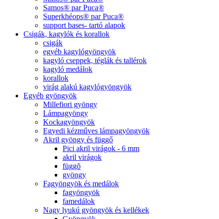
Samos® par Puca®
Superkhéops® par Puca®
support bases- tartó alapok
Csigák, kagylók és korallok
csigák
egyéb kagylógyöngyök
kagyló cseppek, téglák és tallérok
kagyló medálok
korallok
virág alakú kagylógyöngyök
Egyéb gyöngyök
Millefiori gyöngy
Lámpagyöngy
Kockagyöngyök
Egyedi kézműves lámpagyöngyök
Akril gyöngy és függő
Pici akril virágok - 6 mm
akril virágok
függõ
gyöngy
Fagyöngyök és medálok
fagyöngyök
famedálok
Nagy lyukú gyöngyök és kellékek
Gyöngyök