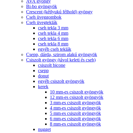
AVA gyöngy
Bi-bo gyöngyök
Crescent (kétlyukú félhold) gyöngy
Cseh üveggombok
Cseh üvegteklák
cseh tekla 3 mm
cseh tekla 4 mm
cseh tekla 6 mm
cseh tekla 8 mm
egyéb cseh teklák
Csepp, dárda, szirom alakú gyöngyök
Csiszolt gyöngy (távol keleti és cseh)
csiszolt bicone
csepp
donut
egyéb csiszolt gyöngyök
kerek
10 mm-es csiszolt gyöngyök
12 mm-es csiszolt gyöngyök
3 mm-es csiszolt gyöngyök
4 mm-es csiszolt gyöngyök
5 mm-es csiszolt gyöngyök
6 mm-es csiszolt gyöngyök
8 mm-es csiszolt gyöngyök
nugget