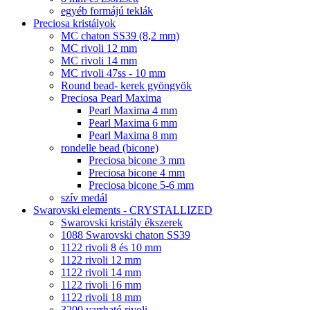
egyéb formájú teklák
Preciosa kristályok
MC chaton SS39 (8,2 mm)
MC rivoli 12 mm
MC rivoli 14 mm
MC rivoli 47ss - 10 mm
Round bead- kerek gyöngyök
Preciosa Pearl Maxima
Pearl Maxima 4 mm
Pearl Maxima 6 mm
Pearl Maxima 8 mm
rondelle bead (bicone)
Preciosa bicone 3 mm
Preciosa bicone 4 mm
Preciosa bicone 5-6 mm
szív medál
Swarovski elements - CRYSTALLIZED
Swarovski kristály ékszerek
1088 Swarovski chaton SS39
1122 rivoli 8 és 10 mm
1122 rivoli 12 mm
1122 rivoli 14 mm
1122 rivoli 16 mm
1122 rivoli 18 mm
3200 varrható rivoli