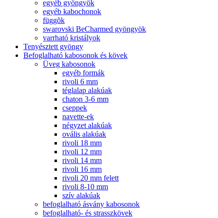
egyéb gyöngyök
egyéb kabochonok
függõk
swarovski BeCharmed gyöngyök
varrható kristályok
Tenyésztett gyöngy
Befoglalható kabosonok és kövek
Üveg kabosonok
egyéb formák
rivoli 6 mm
téglalap alakúak
chaton 3-6 mm
cseppek
navette-ek
négyzet alakúak
ovális alakúak
rivoli 18 mm
rivoli 12 mm
rivoli 14 mm
rivoli 16 mm
rivoli 20 mm felett
rivoli 8-10 mm
szív alakúak
befoglalható ásvány kabosonok
befoglalható- és strasszkövek