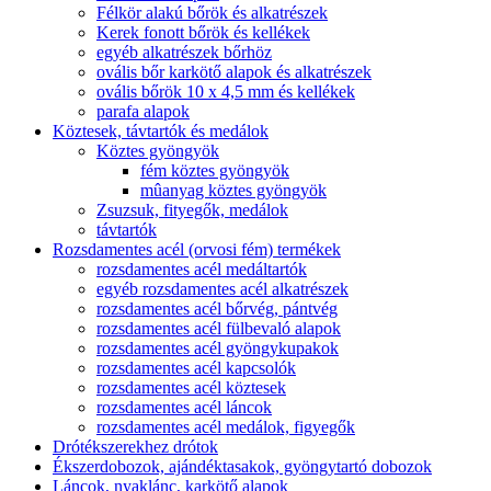
Félkör alakú bőrök és alkatrészek
Kerek fonott bőrök és kellékek
egyéb alkatrészek bőrhöz
ovális bőr karkötő alapok és alkatrészek
ovális bőrök 10 x 4,5 mm és kellékek
parafa alapok
Köztesek, távtartók és medálok
Köztes gyöngyök
fém köztes gyöngyök
mûanyag köztes gyöngyök
Zsuzsuk, fityegők, medálok
távtartók
Rozsdamentes acél (orvosi fém) termékek
rozsdamentes acél medáltartók
egyéb rozsdamentes acél alkatrészek
rozsdamentes acél bőrvég, pántvég
rozsdamentes acél fülbevaló alapok
rozsdamentes acél gyöngykupakok
rozsdamentes acél kapcsolók
rozsdamentes acél köztesek
rozsdamentes acél láncok
rozsdamentes acél medálok, figyegők
Drótékszerekhez drótok
Ékszerdobozok, ajándéktasakok, gyöngytartó dobozok
Láncok, nyaklánc, karkötő alapok