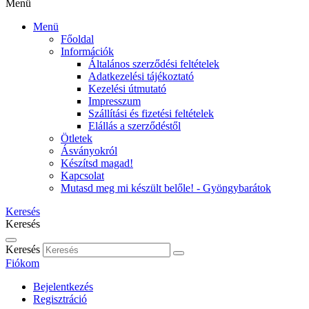
Menü
Menü
Főoldal
Információk
Általános szerződési feltételek
Adatkezelési tájékoztató
Kezelési útmutató
Impresszum
Szállítási és fizetési feltételek
Elállás a szerződéstől
Ötletek
Ásványokról
Készítsd magad!
Kapcsolat
Mutasd meg mi készült belőle! - Gyöngybarátok
Keresés
Keresés
Keresés
Fiókom
Bejelentkezés
Regisztráció