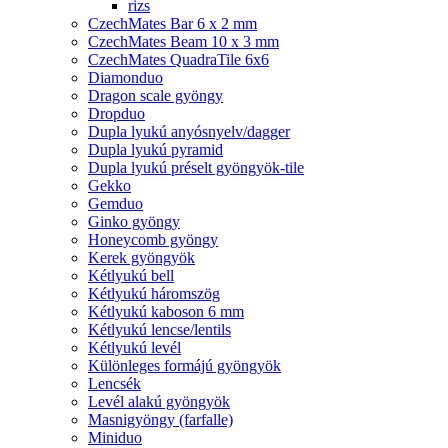
rizs
CzechMates Bar 6 x 2 mm
CzechMates Beam 10 x 3 mm
CzechMates QuadraTile 6x6
Diamonduo
Dragon scale gyöngy
Dropduo
Dupla lyukú anyósnyelv/dagger
Dupla lyukú pyramid
Dupla lyukú préselt gyöngyök-tile
Gekko
Gemduo
Ginko gyöngy
Honeycomb gyöngy
Kerek gyöngyök
Kétlyukú bell
Kétlyukú háromszög
Kétlyukú kaboson 6 mm
Kétlyukú lencse/lentils
Kétlyukú levél
Különleges formájú gyöngyök
Lencsék
Levél alakú gyöngyök
Masnigyöngy (farfalle)
Miniduo