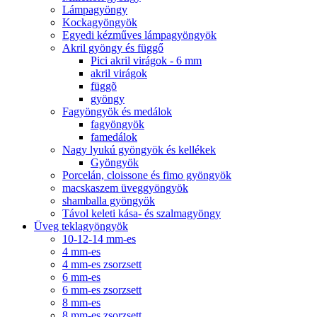
Lámpagyöngy
Kockagyöngyök
Egyedi kézműves lámpagyöngyök
Akril gyöngy és függő
Pici akril virágok - 6 mm
akril virágok
függõ
gyöngy
Fagyöngyök és medálok
fagyöngyök
famedálok
Nagy lyukú gyöngyök és kellékek
Gyöngyök
Porcelán, cloissone és fimo gyöngyök
macskaszem üveggyöngyök
shamballa gyöngyök
Távol keleti kása- és szalmagyöngy
Üveg teklagyöngyök
10-12-14 mm-es
4 mm-es
4 mm-es zsorzsett
6 mm-es
6 mm-es zsorzsett
8 mm-es
8 mm-es zsorzsett