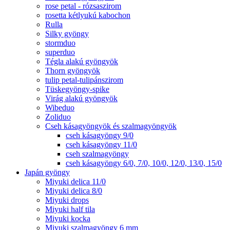
rose petal - rózsaszirom
rosetta kétlyukú kabochon
Rulla
Silky gyöngy
stormduo
superduo
Tégla alakú gyöngyök
Thorn gyöngyök
tulip petal-tulipánszirom
Tüskegyöngy-spike
Virág alakú gyöngyök
Wibeduo
Zoliduo
Cseh kásagyöngyök és szalmagyöngyök
cseh kásagyöngy 9/0
cseh kásagyöngy 11/0
cseh szalmagyöngy
cseh kásagyöngy 6/0, 7/0, 10/0, 12/0, 13/0, 15/0
Japán gyöngy
Miyuki delica 11/0
Miyuki delica 8/0
Miyuki drops
Miyuki half tila
Miyuki kocka
Miyuki szalmagyöngy 6 mm