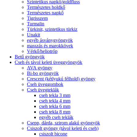
Szintetikus napkő/goldfluss
Természetes holdkő
Természetes napkő
Tigrisszem
Turmalin
Türkinit, szintetikus türkiz
Unakit
egyéb ásványgyöngyök
masszás és marokkövek
Vérkő/heliotróp
Betű gyöngyök
Cseh és távol keleti üveggyöngyök
AVA gyöngy
Bi-bo gyöngyök
Crescent (kétlyukú félhold) gyöngy
Cseh üveggombok
Cseh üvegteklák
cseh tekla 3 mm
cseh tekla 4 mm
cseh tekla 6 mm
cseh tekla 8 mm
egyéb cseh teklák
Csepp, dárda, szirom alakú gyöngyök
Csiszolt gyöngy (távol keleti és cseh)
csiszolt bicone