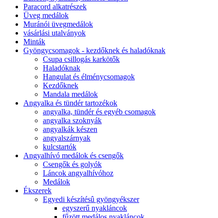
Paracord alkatrészek
Üveg medálok
Muránói üvegmedálok
vásárlási utalványok
Minták
Gyöngycsomagok - kezdőknek és haladóknak
Csupa csillogás karkötők
Haladóknak
Hangulat és élménycsomagok
Kezdőknek
Mandala medálok
Angyalka és tündér tartozékok
angyalka, tündér és egyéb csomagok
angyalka szoknyák
angyalkák készen
angyalszárnyak
kulcstartók
Angyalhívó medálok és csengők
Csengők és golyók
Láncok angyalhívóhoz
Medálok
Ékszerek
Egyedi készítésû gyöngyékszer
egyszerű nyakláncok
fűzött medálos nyakláncok