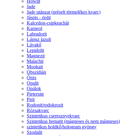
Howlit
Jade
Jade utánzat (préselt törmelékes kvarc)
Jáspis - riolit
Kalcedon-csipkeachát
Karneol
Labradorit
Lápisz lazuli
Lávakő
Lepidolit
Magnezit
Malachit
Mookait
Obszidián
Ónix
Opalit
Opálok
Pietersite
Pirit
Rodonit/rodokrozit
Rózsakvarc
Szintetikus cseresznyekvarc
Szintetikus hematit (mágneses és nem mágneses)
szintetikus holdkő/hologram gyöngy
Szodalit