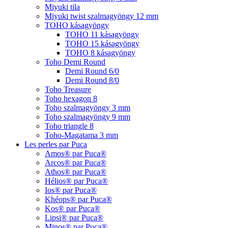
Miyuki tila
Miyuki twist szalmagyöngy 12 mm
TOHO kásagyöngy
TOHO 11 kásagyöngy
TOHO 15 kásagyöngy
TOHO 8 kásagyöngy
Toho Demi Round
Demi Round 6/0
Demi Round 8/0
Toho Treasure
Toho hexagon 8
Toho szalmagyöngy 3 mm
Toho szalmagyöngy 9 mm
Toho triangle 8
Toho-Magatama 3 mm
Les perles par Puca
Amos® par Puca®
Arcos® par Puca®
Athos® par Puca®
Hélios® par Puca®
Ios® par Puca®
Khéops® par Puca®
Kos® par Puca®
Lipsi® par Puca®
Minos® par Puca®