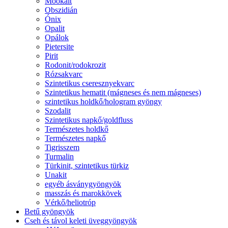
Mookait
Obszidián
Ónix
Opalit
Opálok
Pietersite
Pirit
Rodonit/rodokrozit
Rózsakvarc
Szintetikus cseresznyekvarc
Szintetikus hematit (mágneses és nem mágneses)
szintetikus holdkő/hologram gyöngy
Szodalit
Szintetikus napkő/goldfluss
Természetes holdkő
Természetes napkő
Tigrisszem
Turmalin
Türkinit, szintetikus türkiz
Unakit
egyéb ásványgyöngyök
masszás és marokkövek
Vérkő/heliotróp
Betű gyöngyök
Cseh és távol keleti üveggyöngyök