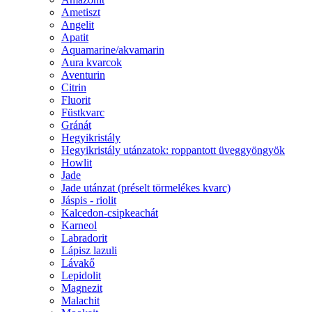
Ametiszt
Angelit
Apatit
Aquamarine/akvamarin
Aura kvarcok
Aventurin
Citrin
Fluorit
Füstkvarc
Gránát
Hegyikristály
Hegyikristály utánzatok: roppantott üveggyöngyök
Howlit
Jade
Jade utánzat (préselt törmelékes kvarc)
Jáspis - riolit
Kalcedon-csipkeachát
Karneol
Labradorit
Lápisz lazuli
Lávakő
Lepidolit
Magnezit
Malachit