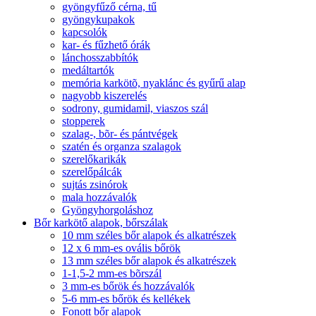
gyöngyfűző cérna, tű
gyöngykupakok
kapcsolók
kar- és fűzhető órák
lánchosszabbítók
medáltartók
memória karkötõ, nyaklánc és gyűrű alap
nagyobb kiszerelés
sodrony, gumidamil, viaszos szál
stopperek
szalag-, bõr- és pántvégek
szatén és organza szalagok
szerelőkarikák
szerelőpálcák
sujtás zsinórok
mala hozzávalók
Gyöngyhorgoláshoz
Bőr karkötő alapok, bőrszálak
10 mm széles bőr alapok és alkatrészek
12 x 6 mm-es ovális bőrök
13 mm széles bőr alapok és alkatrészek
1-1,5-2 mm-es bõrszál
3 mm-es bőrök és hozzávalók
5-6 mm-es bőrök és kellékek
Fonott bőr alapok