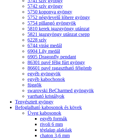
5741 szív gyöngy
5742 szív gyöngy
5750 koponya gyöngy
5752 négylevelű lóhere gyöngy
5754 pillangó gyöngyök
5810 kerek igazgyöngy utánzat
5821 igazgyöngy utánzat csepp
6228 szív
6744 virág medál
6904 Lily medál
6905 Dragonfly pendant
86301 pavé félig fúrt gyöngy
86601 pavé ragasztható félgömb
egyéb gyöngyök
egyéb kabochonok
függõk
swarovski BeCharmed gyöngyök
varrható kristályok
Tenyésztett gyöngy
Befoglalható kabosonok és kövek
Üveg kabosonok
egyéb formák
rivoli 6 mm
téglalap alakúak
chaton 3-6 mm