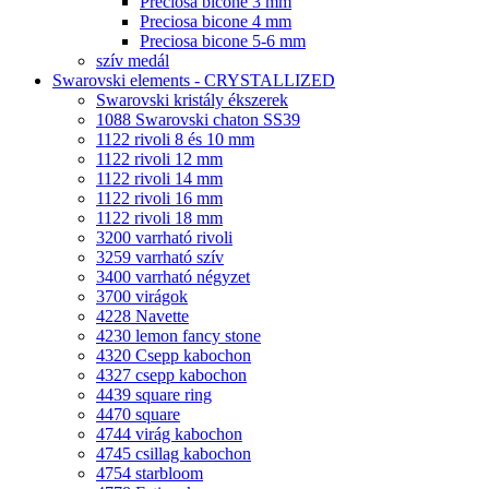
Preciosa bicone 3 mm
Preciosa bicone 4 mm
Preciosa bicone 5-6 mm
szív medál
Swarovski elements - CRYSTALLIZED
Swarovski kristály ékszerek
1088 Swarovski chaton SS39
1122 rivoli 8 és 10 mm
1122 rivoli 12 mm
1122 rivoli 14 mm
1122 rivoli 16 mm
1122 rivoli 18 mm
3200 varrható rivoli
3259 varrható szív
3400 varrható négyzet
3700 virágok
4228 Navette
4230 lemon fancy stone
4320 Csepp kabochon
4327 csepp kabochon
4439 square ring
4470 square
4744 virág kabochon
4745 csillag kabochon
4754 starbloom