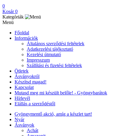
0
Kosár
0
Kategóriák
Menü
Főoldal
Információk
Általános szerződési feltételek
Adatkezelési tájékoztató
Kezelési útmutató
Impresszum
Szállítási és fizetési feltételek
Ötletek
Ásványokról
Készítsd magad!
Kapcsolat
Mutasd meg mi készült belőle! - Gyöngybarátok
Hírlevél
Elállás a szerződéstől
Gyöngymentő akció, amíg a készlet tart!
Nyár
Ásványok
Achát
Amazonit