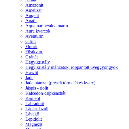
Amazonit
Ametiszt
Angelit
Apatit
Aquamarine/akvamarin
Aura kvarcok
Aventurin
Citrin
Fluorit
Füstkvarc
Gránát
Hegyikristály
Hegyikristály utánzatok: roppantott üveggyöngyök
Howlit
Jade
Jade utánzat (préselt törmelékes kvarc)
Jáspis - riolit
Kalcedon-csipkeachát
Karneol
Labradorit
Lápisz lazuli
Lávakő
Lepidolit
Magnezit