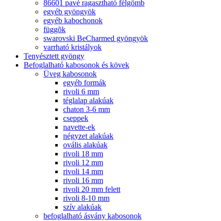
86601 pavé ragasztható félgömb
egyéb gyöngyök
egyéb kabochonok
függõk
swarovski BeCharmed gyöngyök
varrható kristályok
Tenyésztett gyöngy
Befoglalható kabosonok és kövek
Üveg kabosonok
egyéb formák
rivoli 6 mm
téglalap alakúak
chaton 3-6 mm
cseppek
navette-ek
négyzet alakúak
ovális alakúak
rivoli 18 mm
rivoli 12 mm
rivoli 14 mm
rivoli 16 mm
rivoli 20 mm felett
rivoli 8-10 mm
szív alakúak
befoglalható ásvány kabosonok