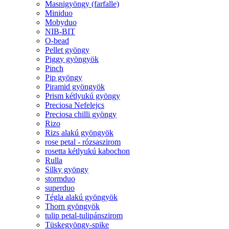
Masnigyöngy (farfalle)
Miniduo
Mobyduo
NIB-BIT
O-bead
Pellet gyöngy
Piggy gyöngyök
Pinch
Pip gyöngy
Piramid gyöngyök
Prism kétlyukú gyöngy
Preciosa Nefelejcs
Preciosa chilli gyöngy
Rizo
Rizs alakú gyöngyök
rose petal - rózsaszirom
rosetta kétlyukú kabochon
Rulla
Silky gyöngy
stormduo
superduo
Tégla alakú gyöngyök
Thorn gyöngyök
tulip petal-tulipánszirom
Tüskegyöngy-spike