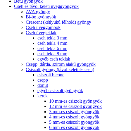
Betű gyöngyök
Cseh és távol keleti üveggyöngyök
AVA gyöngy
Bi-bo gyöngyök
Crescent (kétlyukú félhold) gyöngy
Cseh üveggombok
Cseh üvegteklák
cseh tekla 3 mm
cseh tekla 4 mm
cseh tekla 6 mm
cseh tekla 8 mm
egyéb cseh teklák
Csepp, dárda, szirom alakú gyöngyök
Csiszolt gyöngy (távol keleti és cseh)
csiszolt bicone
csepp
donut
egyéb csiszolt gyöngyök
kerek
10 mm-es csiszolt gyöngyök
12 mm-es csiszolt gyöngyök
3 mm-es csiszolt gyöngyök
4 mm-es csiszolt gyöngyök
5 mm-es csiszolt gyöngyök
6 mm-es csiszolt gyöngyök