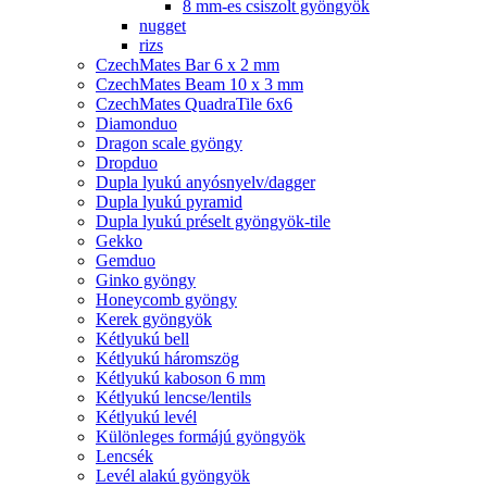
8 mm-es csiszolt gyöngyök
nugget
rizs
CzechMates Bar 6 x 2 mm
CzechMates Beam 10 x 3 mm
CzechMates QuadraTile 6x6
Diamonduo
Dragon scale gyöngy
Dropduo
Dupla lyukú anyósnyelv/dagger
Dupla lyukú pyramid
Dupla lyukú préselt gyöngyök-tile
Gekko
Gemduo
Ginko gyöngy
Honeycomb gyöngy
Kerek gyöngyök
Kétlyukú bell
Kétlyukú háromszög
Kétlyukú kaboson 6 mm
Kétlyukú lencse/lentils
Kétlyukú levél
Különleges formájú gyöngyök
Lencsék
Levél alakú gyöngyök