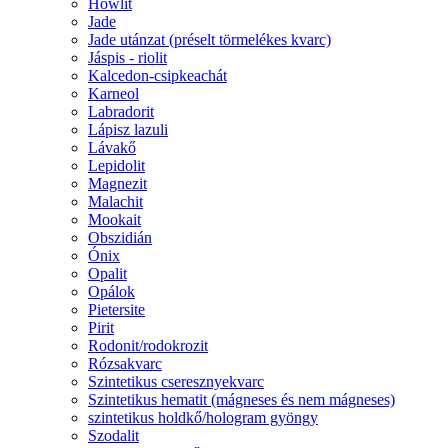
Howlit
Jade
Jade utánzat (préselt törmelékes kvarc)
Jáspis - riolit
Kalcedon-csipkeachát
Karneol
Labradorit
Lápisz lazuli
Lávakő
Lepidolit
Magnezit
Malachit
Mookait
Obszidián
Ónix
Opalit
Opálok
Pietersite
Pirit
Rodonit/rodokrozit
Rózsakvarc
Szintetikus cseresznyekvarc
Szintetikus hematit (mágneses és nem mágneses)
szintetikus holdkő/hologram gyöngy
Szodalit