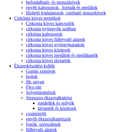
befoglalható- és strasszkövek
egyéb kabosonok , formák és medálok
fûzhetõ foglalatosok, varrható strasszkövek
Cirkónia köves termékek
Cirkonia köves kapcsolók
cirkonia gyöngyök szálban
cirkónia kabosonok
cirkonia köves fülbevaló alapok
cirkonia köves gyöngykupakok
cirkonia köves köztesek
cirkonia köves medálok és medáltartók
cirkonia köves távtartók
Ékszerkészítési kellék
Gumis zsinórok
bojtok
filc anyag
Flex-rite
Selyemzsinórok
Strasszos ékszeralkatrész
rondellek és golyók
távtartók és köztesek
csomórejtõ
egyéb ékszeralkatrészek
fogók, szerszámok
fülbevaló alapok