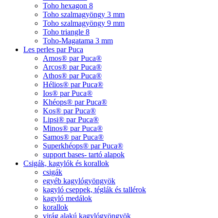
Toho hexagon 8
Toho szalmagyöngy 3 mm
Toho szalmagyöngy 9 mm
Toho triangle 8
Toho-Magatama 3 mm
Les perles par Puca
Amos® par Puca®
Arcos® par Puca®
Athos® par Puca®
Hélios® par Puca®
Ios® par Puca®
Khéops® par Puca®
Kos® par Puca®
Lipsi® par Puca®
Minos® par Puca®
Samos® par Puca®
Superkhéops® par Puca®
support bases- tartó alapok
Csigák, kagylók és korallok
csigák
egyéb kagylógyöngyök
kagyló cseppek, téglák és tallérok
kagyló medálok
korallok
virág alakú kagylógyöngyök