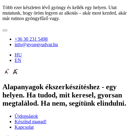
Több ezer készleten lévő gyöngy és kellék egy helyen. Utat
mutatunk, hogy öröm legyen az alkotás – akár most kezded, akár
már rutinos gyöngyfűző vagy.
+36 30 231 5498
info@gyongyudvar.hu
HU
EN
Alapanyagok ékszerkészítéshez - egy
helyen. Ha tudod, mit keresel, gyorsan
megtalálod. Ha nem, segítünk elindulni.
Újdonságok
Készítsd magad!
Kapcsolat