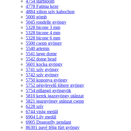
4754 starbloom
4778 Fatima keze
4884 xilion szív kabochon
5000 gömb
5045 rondelle gyöngy
5328 bicone 3 mm
5328 bicone 4 mm
5328 bicone 6 mm
5500 csepp gyöngy
5540 artemis
5541 large dome
5542 dome bead
5601 kocka gyöngy
5741 szív gyöngy
5742 szív gyöngy
5750 koponya gyöngy
5752 négylevelű lóhere gyöngy
5754 pillangó gyöngyök
5810 kerek igazgyöngy utánzat
5821 igazgyöngy utánzat csepp
6228 szív
6744 virág medál
6904 Lily medál
6905 Dragonfly pendant
86301 pavé félig fúrt gyöngy