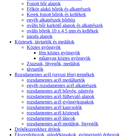
Fonott bőr alapok
Félkör alakú bőrök és alkatrészek
Kerek fonott bőrök és kellékek
egyéb alkatrészek bőrhöz
ovális bőr karkötő alapok és alkatrészek
ovális bőrök 10 x 4,5 mm és kellékek
parafa alapok
Köztesek, távtartók és medálok
Köztes gyöngyök
fém köztes gyöngyök
mûanyag köztes gyöngyök
Zsuzsuk, fityegők, medálok
távtartók
Rozsdamentes acél (orvosi fém) termékek
rozsdamentes acél medáltartók
egyéb rozsdamentes acél alkatrészek
rozsdamentes acél bőrvég, pántvég
rozsdamentes acél fülbevaló alapok
rozsdamentes acél gyöngykupakok
rozsdamentes acél kapcsolók
rozsdamentes acél köztesek
rozsdamentes acél láncok
rozsdamentes acél medálok, figyegők
Drótékszerekhez drótok
Ékszerdobozok, ajándéktasakok, gyöngytartó dobozok