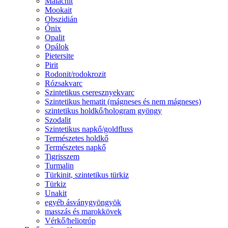
Malachit
Mookait
Obszidián
Ónix
Opalit
Opálok
Pietersite
Pirit
Rodonit/rodokrozit
Rózsakvarc
Szintetikus cseresznyekvarc
Szintetikus hematit (mágneses és nem mágneses)
szintetikus holdkő/hologram gyöngy
Szodalit
Szintetikus napkő/goldfluss
Természetes holdkő
Természetes napkő
Tigrisszem
Turmalin
Türkinit, szintetikus türkiz
Türkiz
Unakit
egyéb ásványgyöngyök
masszás és marokkövek
Vérkő/heliotróp