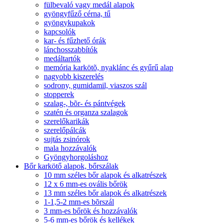
fülbevaló vagy medál alapok
gyöngyfűző cérna, tű
gyöngykupakok
kapcsolók
kar- és fűzhető órák
lánchosszabbítók
medáltartók
memória karkötõ, nyaklánc és gyűrű alap
nagyobb kiszerelés
sodrony, gumidamil, viaszos szál
stopperek
szalag-, bõr- és pántvégek
szatén és organza szalagok
szerelőkarikák
szerelőpálcák
sujtás zsinórok
mala hozzávalók
Gyöngyhorgoláshoz
Bőr karkötő alapok, bőrszálak
10 mm széles bőr alapok és alkatrészek
12 x 6 mm-es ovális bőrök
13 mm széles bőr alapok és alkatrészek
1-1,5-2 mm-es bõrszál
3 mm-es bőrök és hozzávalók
5-6 mm-es bőrök és kellékek