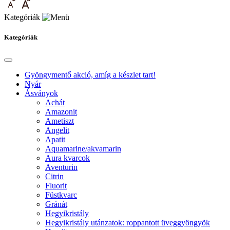
Kategóriák
Kategóriák
Gyöngymentő akció, amíg a készlet tart!
Nyár
Ásványok
Achát
Amazonit
Ametiszt
Angelit
Apatit
Aquamarine/akvamarin
Aura kvarcok
Aventurin
Citrin
Fluorit
Füstkvarc
Gránát
Hegyikristály
Hegyikristály utánzatok: roppantott üveggyöngyök