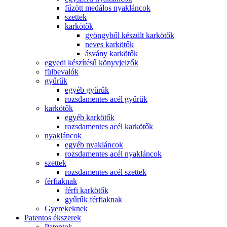
fűzött medálos nyakláncok
szettek
karkötõk
gyöngyből készült karkötők
neves karkötők
ásvány karkötők
egyedi készítésű könyvjelzők
fülbevalók
gyűrűk
egyéb gyűrűk
rozsdamentes acél gyűrűk
karkötők
egyéb karkötők
rozsdamentes acél karkötők
nyakláncok
egyéb nyakláncok
rozsdamentes acél nyakláncok
szettek
rozsdamentes acél szettek
férfiaknak
férfi karkötők
gyűrűk férfiaknak
Gyerekeknek
Patentos ékszerek
Patentok