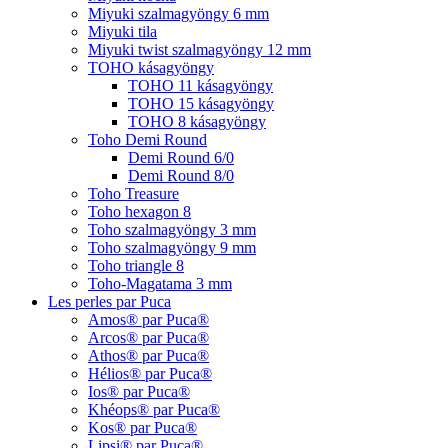
Miyuki szalmagyöngy 6 mm
Miyuki tila
Miyuki twist szalmagyöngy 12 mm
TOHO kásagyöngy
TOHO 11 kásagyöngy
TOHO 15 kásagyöngy
TOHO 8 kásagyöngy
Toho Demi Round
Demi Round 6/0
Demi Round 8/0
Toho Treasure
Toho hexagon 8
Toho szalmagyöngy 3 mm
Toho szalmagyöngy 9 mm
Toho triangle 8
Toho-Magatama 3 mm
Les perles par Puca
Amos® par Puca®
Arcos® par Puca®
Athos® par Puca®
Hélios® par Puca®
Ios® par Puca®
Khéops® par Puca®
Kos® par Puca®
Lipsi® par Puca®