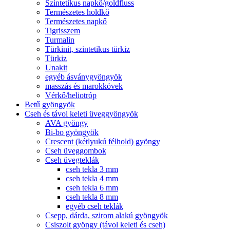
Szintetikus napkő/goldfluss
Természetes holdkő
Természetes napkő
Tigrisszem
Turmalin
Türkinit, szintetikus türkiz
Türkiz
Unakit
egyéb ásványgyöngyök
masszás és marokkövek
Vérkő/heliotróp
Betű gyöngyök
Cseh és távol keleti üveggyöngyök
AVA gyöngy
Bi-bo gyöngyök
Crescent (kétlyukú félhold) gyöngy
Cseh üveggombok
Cseh üvegteklák
cseh tekla 3 mm
cseh tekla 4 mm
cseh tekla 6 mm
cseh tekla 8 mm
egyéb cseh teklák
Csepp, dárda, szirom alakú gyöngyök
Csiszolt gyöngy (távol keleti és cseh)