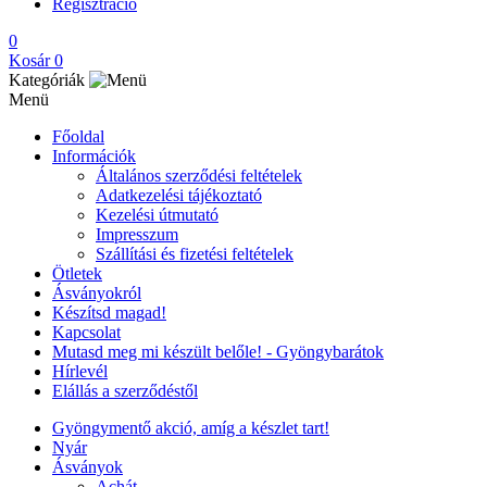
Regisztráció
0
Kosár
0
Kategóriák
Menü
Főoldal
Információk
Általános szerződési feltételek
Adatkezelési tájékoztató
Kezelési útmutató
Impresszum
Szállítási és fizetési feltételek
Ötletek
Ásványokról
Készítsd magad!
Kapcsolat
Mutasd meg mi készült belőle! - Gyöngybarátok
Hírlevél
Elállás a szerződéstől
Gyöngymentő akció, amíg a készlet tart!
Nyár
Ásványok
Achát