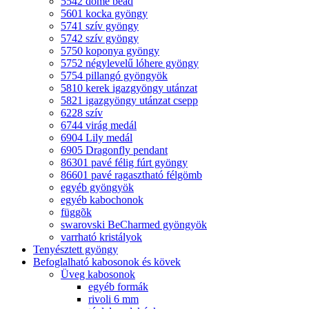
5542 dome bead
5601 kocka gyöngy
5741 szív gyöngy
5742 szív gyöngy
5750 koponya gyöngy
5752 négylevelű lóhere gyöngy
5754 pillangó gyöngyök
5810 kerek igazgyöngy utánzat
5821 igazgyöngy utánzat csepp
6228 szív
6744 virág medál
6904 Lily medál
6905 Dragonfly pendant
86301 pavé félig fúrt gyöngy
86601 pavé ragasztható félgömb
egyéb gyöngyök
egyéb kabochonok
függõk
swarovski BeCharmed gyöngyök
varrható kristályok
Tenyésztett gyöngy
Befoglalható kabosonok és kövek
Üveg kabosonok
egyéb formák
rivoli 6 mm