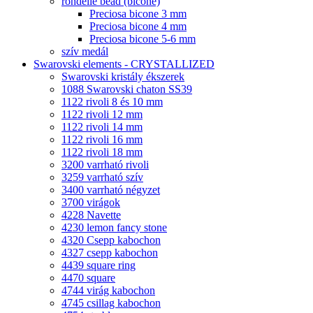
rondelle bead (bicone)
Preciosa bicone 3 mm
Preciosa bicone 4 mm
Preciosa bicone 5-6 mm
szív medál
Swarovski elements - CRYSTALLIZED
Swarovski kristály ékszerek
1088 Swarovski chaton SS39
1122 rivoli 8 és 10 mm
1122 rivoli 12 mm
1122 rivoli 14 mm
1122 rivoli 16 mm
1122 rivoli 18 mm
3200 varrható rivoli
3259 varrható szív
3400 varrható négyzet
3700 virágok
4228 Navette
4230 lemon fancy stone
4320 Csepp kabochon
4327 csepp kabochon
4439 square ring
4470 square
4744 virág kabochon
4745 csillag kabochon