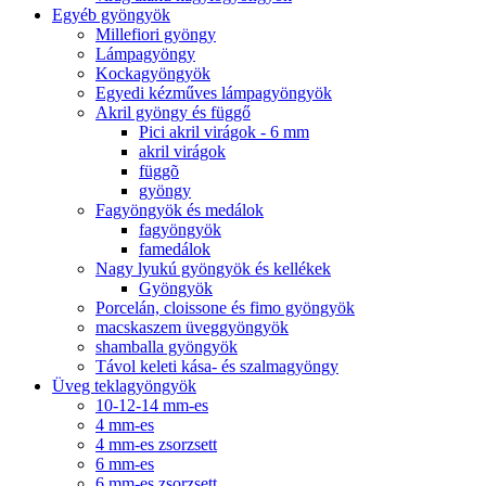
Egyéb gyöngyök
Millefiori gyöngy
Lámpagyöngy
Kockagyöngyök
Egyedi kézműves lámpagyöngyök
Akril gyöngy és függő
Pici akril virágok - 6 mm
akril virágok
függõ
gyöngy
Fagyöngyök és medálok
fagyöngyök
famedálok
Nagy lyukú gyöngyök és kellékek
Gyöngyök
Porcelán, cloissone és fimo gyöngyök
macskaszem üveggyöngyök
shamballa gyöngyök
Távol keleti kása- és szalmagyöngy
Üveg teklagyöngyök
10-12-14 mm-es
4 mm-es
4 mm-es zsorzsett
6 mm-es
6 mm-es zsorzsett