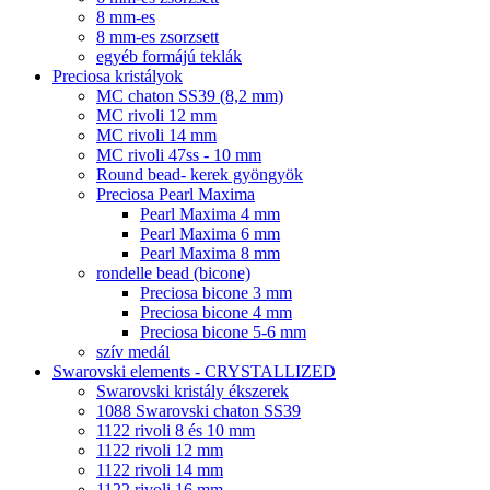
8 mm-es
8 mm-es zsorzsett
egyéb formájú teklák
Preciosa kristályok
MC chaton SS39 (8,2 mm)
MC rivoli 12 mm
MC rivoli 14 mm
MC rivoli 47ss - 10 mm
Round bead- kerek gyöngyök
Preciosa Pearl Maxima
Pearl Maxima 4 mm
Pearl Maxima 6 mm
Pearl Maxima 8 mm
rondelle bead (bicone)
Preciosa bicone 3 mm
Preciosa bicone 4 mm
Preciosa bicone 5-6 mm
szív medál
Swarovski elements - CRYSTALLIZED
Swarovski kristály ékszerek
1088 Swarovski chaton SS39
1122 rivoli 8 és 10 mm
1122 rivoli 12 mm
1122 rivoli 14 mm
1122 rivoli 16 mm