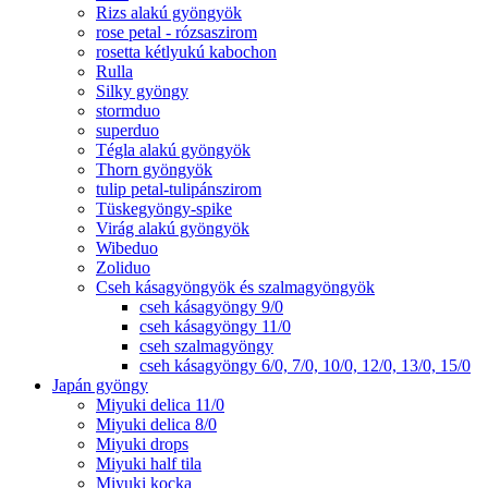
Rizs alakú gyöngyök
rose petal - rózsaszirom
rosetta kétlyukú kabochon
Rulla
Silky gyöngy
stormduo
superduo
Tégla alakú gyöngyök
Thorn gyöngyök
tulip petal-tulipánszirom
Tüskegyöngy-spike
Virág alakú gyöngyök
Wibeduo
Zoliduo
Cseh kásagyöngyök és szalmagyöngyök
cseh kásagyöngy 9/0
cseh kásagyöngy 11/0
cseh szalmagyöngy
cseh kásagyöngy 6/0, 7/0, 10/0, 12/0, 13/0, 15/0
Japán gyöngy
Miyuki delica 11/0
Miyuki delica 8/0
Miyuki drops
Miyuki half tila
Miyuki kocka