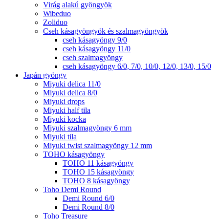
Virág alakú gyöngyök
Wibeduo
Zoliduo
Cseh kásagyöngyök és szalmagyöngyök
cseh kásagyöngy 9/0
cseh kásagyöngy 11/0
cseh szalmagyöngy
cseh kásagyöngy 6/0, 7/0, 10/0, 12/0, 13/0, 15/0
Japán gyöngy
Miyuki delica 11/0
Miyuki delica 8/0
Miyuki drops
Miyuki half tila
Miyuki kocka
Miyuki szalmagyöngy 6 mm
Miyuki tila
Miyuki twist szalmagyöngy 12 mm
TOHO kásagyöngy
TOHO 11 kásagyöngy
TOHO 15 kásagyöngy
TOHO 8 kásagyöngy
Toho Demi Round
Demi Round 6/0
Demi Round 8/0
Toho Treasure