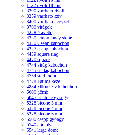
1122 rivoli 18 mm
3200 varrható rivoli
3259 varrható szív
3400 varrható négyzet
3700 virágok
4228 Navette
4230 lemon fancy stone
4320 Csepp kabochon
4327 csepp kabochon
4439 square ring
4470 square
4744 virág kabochon
4745 csillag kabochon
4754 starbloom
4778 Fatima keze
4884 xilion szív kabochon
5000 gömb
5045 rondelle gyöngy
5328 bicone 3 mm
5328 bicone 4 mm
5328 bicone 6 mm
5500 csepp gyöngy
5540 artemis
5541 large dome