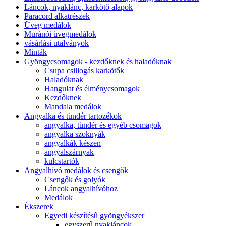
Láncok, nyaklánc, karkötő alapok
Paracord alkatrészek
Üveg medálok
Muránói üvegmedálok
vásárlási utalványok
Minták
Gyöngycsomagok - kezdőknek és haladóknak
Csupa csillogás karkötők
Haladóknak
Hangulat és élménycsomagok
Kezdőknek
Mandala medálok
Angyalka és tündér tartozékok
angyalka, tündér és egyéb csomagok
angyalka szoknyák
angyalkák készen
angyalszárnyak
kulcstartók
Angyalhívó medálok és csengők
Csengők és golyók
Láncok angyalhívóhoz
Medálok
Ékszerek
Egyedi készítésû gyöngyékszer
egyszerű nyakláncok