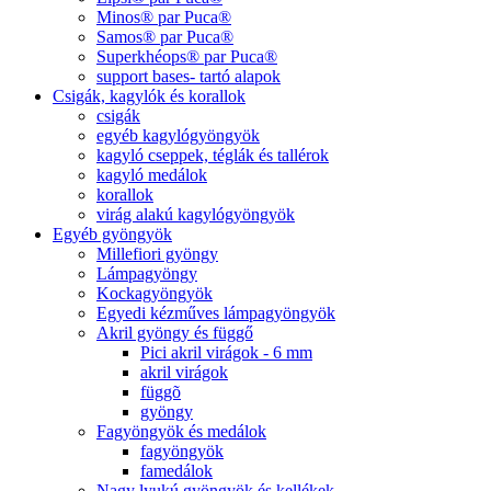
Minos® par Puca®
Samos® par Puca®
Superkhéops® par Puca®
support bases- tartó alapok
Csigák, kagylók és korallok
csigák
egyéb kagylógyöngyök
kagyló cseppek, téglák és tallérok
kagyló medálok
korallok
virág alakú kagylógyöngyök
Egyéb gyöngyök
Millefiori gyöngy
Lámpagyöngy
Kockagyöngyök
Egyedi kézműves lámpagyöngyök
Akril gyöngy és függő
Pici akril virágok - 6 mm
akril virágok
függõ
gyöngy
Fagyöngyök és medálok
fagyöngyök
famedálok
Nagy lyukú gyöngyök és kellékek