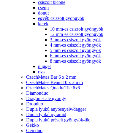
csiszolt bicone
csepp
donut
egyéb csiszolt gyöngyök
kerek
10 mm-es csiszolt gyöngyök
12 mm-es csiszolt gyöngyök
3 mm-es csiszolt gyöngyök
4 mm-es csiszolt gyöngyök
5 mm-es csiszolt gyöngyök
6 mm-es csiszolt gyöngyök
8 mm-es csiszolt gyöngyök
nugget
rizs
CzechMates Bar 6 x 2 mm
CzechMates Beam 10 x 3 mm
CzechMates QuadraTile 6x6
Diamonduo
Dragon scale gyöngy
Dropduo
Dupla lyukú anyósnyelv/dagger
Dupla lyukú pyramid
Dupla lyukú préselt gyöngyök-tile
Gekko
Gemduo