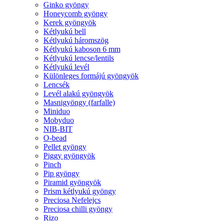
Ginko gyöngy
Honeycomb gyöngy
Kerek gyöngyök
Kétlyukú bell
Kétlyukú háromszög
Kétlyukú kaboson 6 mm
Kétlyukú lencse/lentils
Kétlyukú levél
Különleges formájú gyöngyök
Lencsék
Levél alakú gyöngyök
Masnigyöngy (farfalle)
Miniduo
Mobyduo
NIB-BIT
O-bead
Pellet gyöngy
Piggy gyöngyök
Pinch
Pip gyöngy
Piramid gyöngyök
Prism kétlyukú gyöngy
Preciosa Nefelejcs
Preciosa chilli gyöngy
Rizo