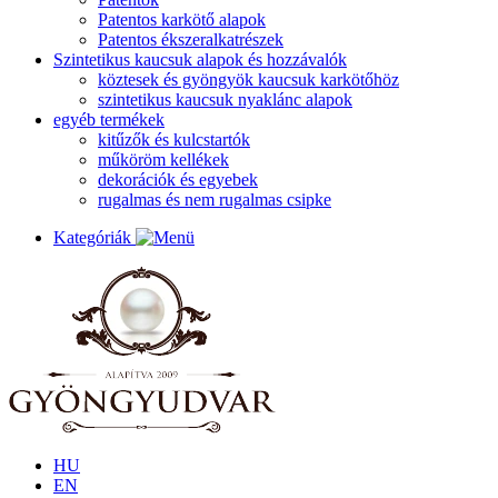
Patentos karkötő alapok
Patentos ékszeralkatrészek
Szintetikus kaucsuk alapok és hozzávalók
köztesek és gyöngyök kaucsuk karkötőhöz
szintetikus kaucsuk nyaklánc alapok
egyéb termékek
kitűzők és kulcstartók
műköröm kellékek
dekorációk és egyebek
rugalmas és nem rugalmas csipke
Kategóriák
HU
EN