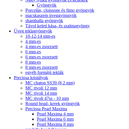
Gyöngyök
Porcelán, cloissone és fimo gyöngyök
macskaszem üveggyöngyök
shamballa gyöngyök
Távol keleti kása- és szalmagyöngy
Üveg teklagyöngyök
10-12-14 mm-es
4 mm-es
4 mm-es zsorzsett
6 mm-es
6 mm-es zsorzsett
8 mm-es
8 mm-es zsorzsett
egyéb formájú teklák
Preciosa kristályok
MC chaton SS39 (8,2 mm)
MC rivoli 12 mm
MC rivoli 14 mm
MC rivoli 47ss - 10 mm
Round bead- kerek gyöngyök
Preciosa Pearl Maxima
Pearl Maxima 4 mm
Pearl Maxima 6 mm
Pearl Maxima 8 mm