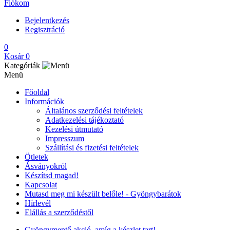
Fiókom
Bejelentkezés
Regisztráció
0
Kosár
0
Kategóriák
Menü
Főoldal
Információk
Általános szerződési feltételek
Adatkezelési tájékoztató
Kezelési útmutató
Impresszum
Szállítási és fizetési feltételek
Ötletek
Ásványokról
Készítsd magad!
Kapcsolat
Mutasd meg mi készült belőle! - Gyöngybarátok
Hírlevél
Elállás a szerződéstől
Gyöngymentő akció, amíg a készlet tart!