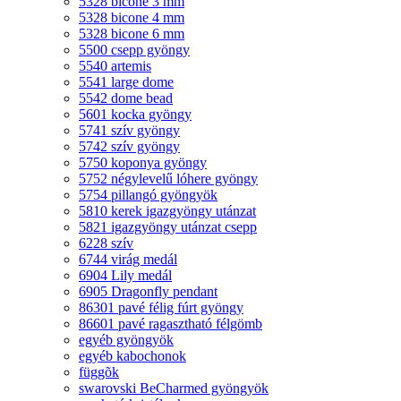
5328 bicone 3 mm
5328 bicone 4 mm
5328 bicone 6 mm
5500 csepp gyöngy
5540 artemis
5541 large dome
5542 dome bead
5601 kocka gyöngy
5741 szív gyöngy
5742 szív gyöngy
5750 koponya gyöngy
5752 négylevelű lóhere gyöngy
5754 pillangó gyöngyök
5810 kerek igazgyöngy utánzat
5821 igazgyöngy utánzat csepp
6228 szív
6744 virág medál
6904 Lily medál
6905 Dragonfly pendant
86301 pavé félig fúrt gyöngy
86601 pavé ragasztható félgömb
egyéb gyöngyök
egyéb kabochonok
függõk
swarovski BeCharmed gyöngyök