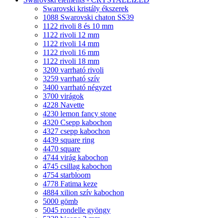
Swarovski kristály ékszerek
1088 Swarovski chaton SS39
1122 rivoli 8 és 10 mm
1122 rivoli 12 mm
1122 rivoli 14 mm
1122 rivoli 16 mm
1122 rivoli 18 mm
3200 varrható rivoli
3259 varrható szív
3400 varrható négyzet
3700 virágok
4228 Navette
4230 lemon fancy stone
4320 Csepp kabochon
4327 csepp kabochon
4439 square ring
4470 square
4744 virág kabochon
4745 csillag kabochon
4754 starbloom
4778 Fatima keze
4884 xilion szív kabochon
5000 gömb
5045 rondelle gyöngy