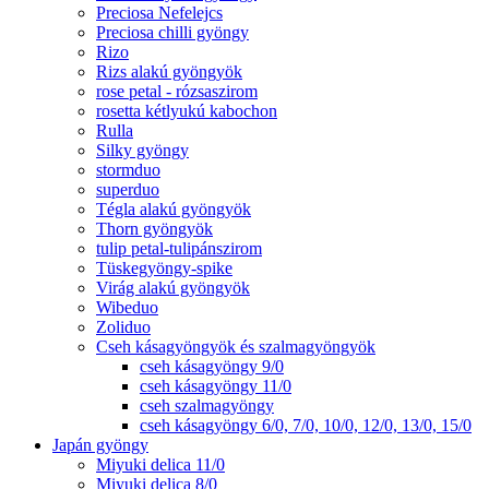
Preciosa Nefelejcs
Preciosa chilli gyöngy
Rizo
Rizs alakú gyöngyök
rose petal - rózsaszirom
rosetta kétlyukú kabochon
Rulla
Silky gyöngy
stormduo
superduo
Tégla alakú gyöngyök
Thorn gyöngyök
tulip petal-tulipánszirom
Tüskegyöngy-spike
Virág alakú gyöngyök
Wibeduo
Zoliduo
Cseh kásagyöngyök és szalmagyöngyök
cseh kásagyöngy 9/0
cseh kásagyöngy 11/0
cseh szalmagyöngy
cseh kásagyöngy 6/0, 7/0, 10/0, 12/0, 13/0, 15/0
Japán gyöngy
Miyuki delica 11/0
Miyuki delica 8/0