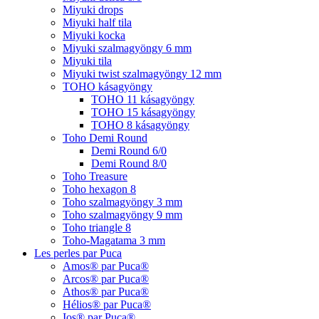
Miyuki drops
Miyuki half tila
Miyuki kocka
Miyuki szalmagyöngy 6 mm
Miyuki tila
Miyuki twist szalmagyöngy 12 mm
TOHO kásagyöngy
TOHO 11 kásagyöngy
TOHO 15 kásagyöngy
TOHO 8 kásagyöngy
Toho Demi Round
Demi Round 6/0
Demi Round 8/0
Toho Treasure
Toho hexagon 8
Toho szalmagyöngy 3 mm
Toho szalmagyöngy 9 mm
Toho triangle 8
Toho-Magatama 3 mm
Les perles par Puca
Amos® par Puca®
Arcos® par Puca®
Athos® par Puca®
Hélios® par Puca®
Ios® par Puca®