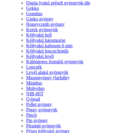
Dupla lyukú préselt gyöngyök-tile
Gekko
Gemduo
Ginko gyöngy
Honeycomb gyöngy
Kerek gyöngyök
Kétlyukú bell
Kétlyukú háromszög
Kétlyukú kaboson 6 mm
Kétlyukú lencse/lentils
Kétlyukú levél
Különleges formájú gyöngyök
Lencsék
Levél alakú gyöngyök
Masnigyöngy (farfalle)
Miniduo
Mobyduo
NIB-BIT
O-bead
Pellet gyöngy
Piggy gyöngyök
Pinch
Pip gyöngy
Piramid gyöngyök
Prism kétlyukú gyöngy