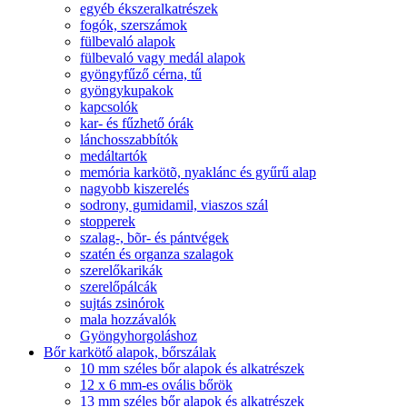
egyéb ékszeralkatrészek
fogók, szerszámok
fülbevaló alapok
fülbevaló vagy medál alapok
gyöngyfűző cérna, tű
gyöngykupakok
kapcsolók
kar- és fűzhető órák
lánchosszabbítók
medáltartók
memória karkötõ, nyaklánc és gyűrű alap
nagyobb kiszerelés
sodrony, gumidamil, viaszos szál
stopperek
szalag-, bõr- és pántvégek
szatén és organza szalagok
szerelőkarikák
szerelőpálcák
sujtás zsinórok
mala hozzávalók
Gyöngyhorgoláshoz
Bőr karkötő alapok, bőrszálak
10 mm széles bőr alapok és alkatrészek
12 x 6 mm-es ovális bőrök
13 mm széles bőr alapok és alkatrészek