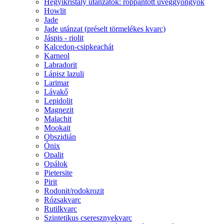
Hegyikristály utánzatok: roppantott üveggyöngyök
Howlit
Jade
Jade utánzat (préselt törmelékes kvarc)
Jáspis - riolit
Kalcedon-csipkeachát
Karneol
Labradorit
Lápisz lazuli
Larimar
Lávakő
Lepidolit
Magnezit
Malachit
Mookait
Obszidián
Ónix
Opalit
Opálok
Pietersite
Pirit
Rodonit/rodokrozit
Rózsakvarc
Rutilkvarc
Szintetikus cseresznyekvarc