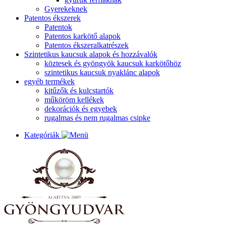
Gyerekeknek
Patentos ékszerek
Patentok
Patentos karkötő alapok
Patentos ékszeralkatrészek
Szintetikus kaucsuk alapok és hozzávalók
köztesek és gyöngyök kaucsuk karkötőhöz
szintetikus kaucsuk nyaklánc alapok
egyéb termékek
kitűzők és kulcstartók
műköröm kellékek
dekorációk és egyebek
rugalmas és nem rugalmas csipke
Kategóriák