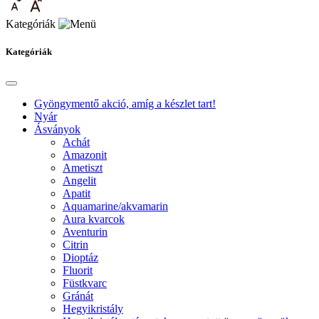
Kategóriák
Kategóriák
Gyöngymentő akció, amíg a készlet tart!
Nyár
Ásványok
Achát
Amazonit
Ametiszt
Angelit
Apatit
Aquamarine/akvamarin
Aura kvarcok
Aventurin
Citrin
Dioptáz
Fluorit
Füstkvarc
Gránát
Hegyikristály