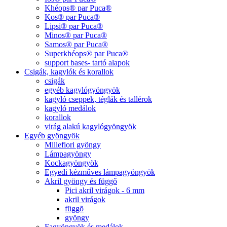
Khéops® par Puca®
Kos® par Puca®
Lipsi® par Puca®
Minos® par Puca®
Samos® par Puca®
Superkhéops® par Puca®
support bases- tartó alapok
Csigák, kagylók és korallok
csigák
egyéb kagylógyöngyök
kagyló cseppek, téglák és tallérok
kagyló medálok
korallok
virág alakú kagylógyöngyök
Egyéb gyöngyök
Millefiori gyöngy
Lámpagyöngy
Kockagyöngyök
Egyedi kézműves lámpagyöngyök
Akril gyöngy és függő
Pici akril virágok - 6 mm
akril virágok
függõ
gyöngy
Fagyöngyök és medálok