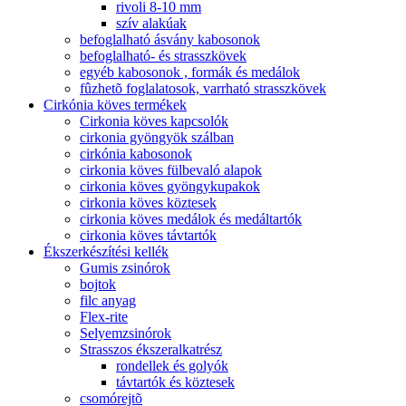
rivoli 8-10 mm
szív alakúak
befoglalható ásvány kabosonok
befoglalható- és strasszkövek
egyéb kabosonok , formák és medálok
fûzhetõ foglalatosok, varrható strasszkövek
Cirkónia köves termékek
Cirkonia köves kapcsolók
cirkonia gyöngyök szálban
cirkónia kabosonok
cirkonia köves fülbevaló alapok
cirkonia köves gyöngykupakok
cirkonia köves köztesek
cirkonia köves medálok és medáltartók
cirkonia köves távtartók
Ékszerkészítési kellék
Gumis zsinórok
bojtok
filc anyag
Flex-rite
Selyemzsinórok
Strasszos ékszeralkatrész
rondellek és golyók
távtartók és köztesek
csomórejtõ