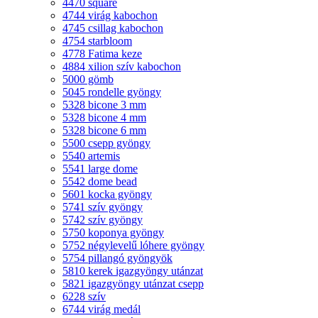
4470 square
4744 virág kabochon
4745 csillag kabochon
4754 starbloom
4778 Fatima keze
4884 xilion szív kabochon
5000 gömb
5045 rondelle gyöngy
5328 bicone 3 mm
5328 bicone 4 mm
5328 bicone 6 mm
5500 csepp gyöngy
5540 artemis
5541 large dome
5542 dome bead
5601 kocka gyöngy
5741 szív gyöngy
5742 szív gyöngy
5750 koponya gyöngy
5752 négylevelű lóhere gyöngy
5754 pillangó gyöngyök
5810 kerek igazgyöngy utánzat
5821 igazgyöngy utánzat csepp
6228 szív
6744 virág medál