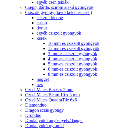
egyéb cseh teklák
Csepp, dárda, szirom alakú gyöngyök
Csiszolt gyöngy (távol keleti és cseh)
csiszolt bicone
csepp
donut
egyéb csiszolt gyöngyök
kerek
10 mm-es csiszolt gyöngyök
12 mm-es csiszolt gyöngyök
3 mm-es csiszolt gyöngyök
4 mm-es csiszolt gyöngyök
5 mm-es csiszolt gyöngyök
6 mm-es csiszolt gyöngyök
8 mm-es csiszolt gyöngyök
nugget
rizs
CzechMates Bar 6 x 2 mm
CzechMates Beam 10 x 3 mm
CzechMates QuadraTile 6x6
Diamonduo
Dragon scale gyöngy
Dropduo
Dupla lyukú anyósnyelv/dagger
Dupla lyukú pyramid