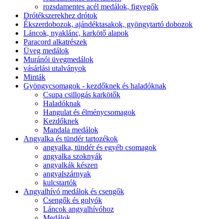
rozsdamentes acél medálok, figyegők
Drótékszerekhez drótok
Ékszerdobozok, ajándéktasakok, gyöngytartó dobozok
Láncok, nyaklánc, karkötő alapok
Paracord alkatrészek
Üveg medálok
Muránói üvegmedálok
vásárlási utalványok
Minták
Gyöngycsomagok - kezdőknek és haladóknak
Csupa csillogás karkötők
Haladóknak
Hangulat és élménycsomagok
Kezdőknek
Mandala medálok
Angyalka és tündér tartozékok
angyalka, tündér és egyéb csomagok
angyalka szoknyák
angyalkák készen
angyalszárnyak
kulcstartók
Angyalhívó medálok és csengők
Csengők és golyók
Láncok angyalhívóhoz
Medálok