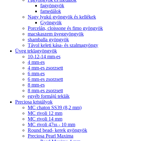
fagyöngyök
famedálok
Nagy lyukú gyöngyök és kellékek
Gyöngyök
Porcelán, cloissone és fimo gyöngyök
macskaszem üveggyöngyök
shamballa gyöngyök
Távol keleti kása- és szalmagyöngy
Üveg teklagyöngyök
10-12-14 mm-es
4 mm-es
4 mm-es zsorzsett
6 mm-es
6 mm-es zsorzsett
8 mm-es
8 mm-es zsorzsett
egyéb formájú teklák
Preciosa kristályok
MC chaton SS39 (8,2 mm)
MC rivoli 12 mm
MC rivoli 14 mm
MC rivoli 47ss - 10 mm
Round bead- kerek gyöngyök
Preciosa Pearl Maxima