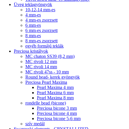
Üveg teklagyöngyök
10-12-14 mm-es
4 mm-es
4 mm-es zsorzsett
6 mm-es
6 mm-es zsorzsett
8 mm-es
8 mm-es zsorzsett
egyéb formájú teklák
Preciosa kristályok
MC chaton SS39 (8,2 mm)
MC rivoli 12 mm
MC rivoli 14 mm
MC rivoli 47ss - 10 mm
Round bead- kerek gyöngyök
Preciosa Pearl Maxima
Pearl Maxima 4 mm
Pearl Maxima 6 mm
Pearl Maxima 8 mm
rondelle bead (bicone)
Preciosa bicone 3 mm
Preciosa bicone 4 mm
Preciosa bicone 5-6 mm
szív medál
Swarovski elements - CRYSTALLIZED