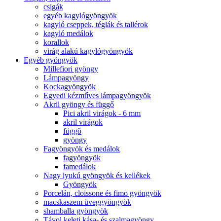
csigák
egyéb kagylógyöngyök
kagyló cseppek, téglák és tallérok
kagyló medálok
korallok
virág alakú kagylógyöngyök
Egyéb gyöngyök
Millefiori gyöngy
Lámpagyöngy
Kockagyöngyök
Egyedi kézműves lámpagyöngyök
Akril gyöngy és függő
Pici akril virágok - 6 mm
akril virágok
függõ
gyöngy
Fagyöngyök és medálok
fagyöngyök
famedálok
Nagy lyukú gyöngyök és kellékek
Gyöngyök
Porcelán, cloissone és fimo gyöngyök
macskaszem üveggyöngyök
shamballa gyöngyök
Távol keleti kása- és szalmagyöngy