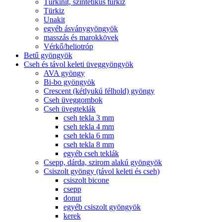
Türkinit, szintetikus türkiz
Türkiz
Unakit
egyéb ásványgyöngyök
masszás és marokkövek
Vérkő/heliotróp
Betű gyöngyök
Cseh és távol keleti üveggyöngyök
AVA gyöngy
Bi-bo gyöngyök
Crescent (kétlyukú félhold) gyöngy
Cseh üveggombok
Cseh üvegteklák
cseh tekla 3 mm
cseh tekla 4 mm
cseh tekla 6 mm
cseh tekla 8 mm
egyéb cseh teklák
Csepp, dárda, szirom alakú gyöngyök
Csiszolt gyöngy (távol keleti és cseh)
csiszolt bicone
csepp
donut
egyéb csiszolt gyöngyök
kerek