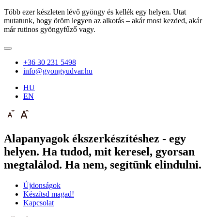
Több ezer készleten lévő gyöngy és kellék egy helyen. Utat
mutatunk, hogy öröm legyen az alkotás – akár most kezded, akár
már rutinos gyöngyfűző vagy.
+36 30 231 5498
info@gyongyudvar.hu
HU
EN
Alapanyagok ékszerkészítéshez - egy
helyen. Ha tudod, mit keresel, gyorsan
megtalálod. Ha nem, segítünk elindulni.
Újdonságok
Készítsd magad!
Kapcsolat