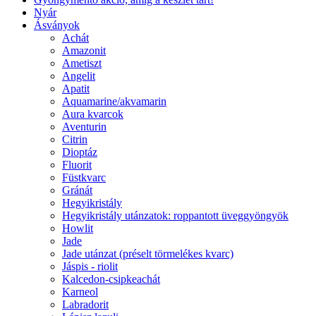
Nyár
Ásványok
Achát
Amazonit
Ametiszt
Angelit
Apatit
Aquamarine/akvamarin
Aura kvarcok
Aventurin
Citrin
Dioptáz
Fluorit
Füstkvarc
Gránát
Hegyikristály
Hegyikristály utánzatok: roppantott üveggyöngyök
Howlit
Jade
Jade utánzat (préselt törmelékes kvarc)
Jáspis - riolit
Kalcedon-csipkeachát
Karneol
Labradorit