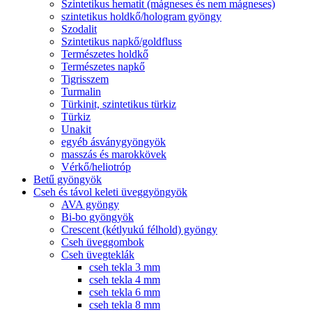
Szintetikus hematit (mágneses és nem mágneses)
szintetikus holdkő/hologram gyöngy
Szodalit
Szintetikus napkő/goldfluss
Természetes holdkő
Természetes napkő
Tigrisszem
Turmalin
Türkinit, szintetikus türkiz
Türkiz
Unakit
egyéb ásványgyöngyök
masszás és marokkövek
Vérkő/heliotróp
Betű gyöngyök
Cseh és távol keleti üveggyöngyök
AVA gyöngy
Bi-bo gyöngyök
Crescent (kétlyukú félhold) gyöngy
Cseh üveggombok
Cseh üvegteklák
cseh tekla 3 mm
cseh tekla 4 mm
cseh tekla 6 mm
cseh tekla 8 mm