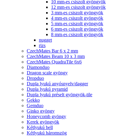
10 mm-es csiszolt gyöngyök
12 mm-es csiszolt gyöngyök
3 mm-es csiszolt gyöngyök
4 mm-es csiszolt gyöngyök
5 mm-es csiszolt gyöngyök
6 mm-es csiszolt gyöngyök
8 mm-es csiszolt gyöngyök
nugget
rizs
CzechMates Bar 6 x 2 mm
CzechMates Beam 10 x 3 mm
CzechMates QuadraTile 6x6
Diamonduo
Dragon scale gyöngy
Dropduo
Dupla lyukú anyósnyelv/dagger
Dupla lyukú pyramid
Dupla lyukú préselt gyöngyök-tile
Gekko
Gemduo
Ginko gyöngy
Honeycomb gyöngy
Kerek gyöngyök
Kétlyukú bell
Kétlyukú háromszög