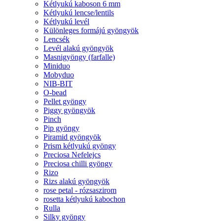
Kétlyukú kaboson 6 mm
Kétlyukú lencse/lentils
Kétlyukú levél
Különleges formájú gyöngyök
Lencsék
Levél alakú gyöngyök
Masnigyöngy (farfalle)
Miniduo
Mobyduo
NIB-BIT
O-bead
Pellet gyöngy
Piggy gyöngyök
Pinch
Pip gyöngy
Piramid gyöngyök
Prism kétlyukú gyöngy
Preciosa Nefelejcs
Preciosa chilli gyöngy
Rizo
Rizs alakú gyöngyök
rose petal - rózsaszirom
rosetta kétlyukú kabochon
Rulla
Silky gyöngy