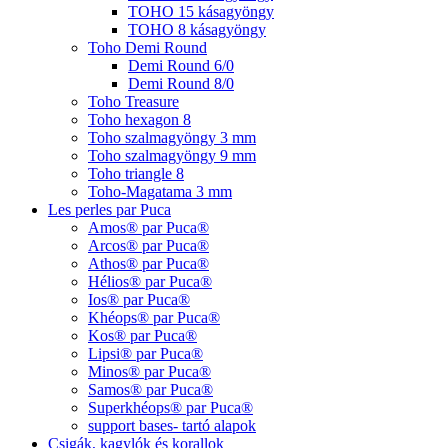
TOHO 15 kásagyöngy
TOHO 8 kásagyöngy
Toho Demi Round
Demi Round 6/0
Demi Round 8/0
Toho Treasure
Toho hexagon 8
Toho szalmagyöngy 3 mm
Toho szalmagyöngy 9 mm
Toho triangle 8
Toho-Magatama 3 mm
Les perles par Puca
Amos® par Puca®
Arcos® par Puca®
Athos® par Puca®
Hélios® par Puca®
Ios® par Puca®
Khéops® par Puca®
Kos® par Puca®
Lipsi® par Puca®
Minos® par Puca®
Samos® par Puca®
Superkhéops® par Puca®
support bases- tartó alapok
Csigák, kagylók és korallok