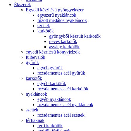
Ékszerek
Egyedi készítésû gyöngyékszer
egyszerű nyakláncok
fűzött medálos nyakláncok
szettek
karkötõk
gyöngyből készült karkötők
neves karkötők
ásvány karkötők
egyedi készítésű könyvjelzők
fülbevalók
gyűrűk
egyéb gyűrűk
rozsdamentes acél gyűrűk
karkötők
egyéb karkötők
rozsdamentes acél karkötők
nyakláncok
egyéb nyakláncok
rozsdamentes acél nyakláncok
szettek
rozsdamentes acél szettek
férfiaknak
férfi karkötők
gyűrűk férfiaknak