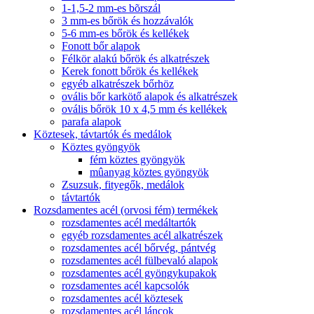
1-1,5-2 mm-es bõrszál
3 mm-es bőrök és hozzávalók
5-6 mm-es bőrök és kellékek
Fonott bőr alapok
Félkör alakú bőrök és alkatrészek
Kerek fonott bőrök és kellékek
egyéb alkatrészek bőrhöz
ovális bőr karkötő alapok és alkatrészek
ovális bőrök 10 x 4,5 mm és kellékek
parafa alapok
Köztesek, távtartók és medálok
Köztes gyöngyök
fém köztes gyöngyök
mûanyag köztes gyöngyök
Zsuzsuk, fityegők, medálok
távtartók
Rozsdamentes acél (orvosi fém) termékek
rozsdamentes acél medáltartók
egyéb rozsdamentes acél alkatrészek
rozsdamentes acél bőrvég, pántvég
rozsdamentes acél fülbevaló alapok
rozsdamentes acél gyöngykupakok
rozsdamentes acél kapcsolók
rozsdamentes acél köztesek
rozsdamentes acél láncok