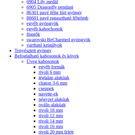
6904 Lily medál
6905 Dragonfly pendant
86301 pavé félig fúrt gyöngy
86601 pavé ragasztható félgömb
egyéb gyöngyök
egyéb kabochonok
függõk
swarovski BeCharmed gyöngyök
varrható kristályok
Tenyésztett gyöngy
Befoglalható kabosonok és kövek
Üveg kabosonok
egyéb formák
rivoli 6 mm
téglalap alakúak
chaton 3-6 mm
cseppek
navette-ek
négyzet alakúak
ovális alakúak
rivoli 18 mm
rivoli 12 mm
rivoli 14 mm
rivoli 16 mm
rivoli 20 mm felett