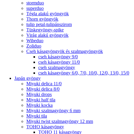
stormduo
superduo
Tégla alakú gyöngyök
Thorn gyöngyök
tulip petal-tulipánszirom
Tüskegyöngy-spike
Virág alakú gyöngyök
Wibeduo
Zoliduo
Cseh kásagyöngyök és szalmagyöngyök
cseh kásagyöngy 9/0
cseh kásagyöngy 11/0
cseh szalmagyöngy
cseh kásagyöngy 6/0, 7/0, 10/0, 12/0, 13/0, 15/0
Japán gyöngy
Miyuki delica 11/0
Miyuki delica 8/0
Miyuki drops
Miyuki half tila
Miyuki kocka
Miyuki szalmagyöngy 6 mm
Miyuki tila
Miyuki twist szalmagyöngy 12 mm
TOHO kásagyöngy
TOHO 11 kásagyöngy