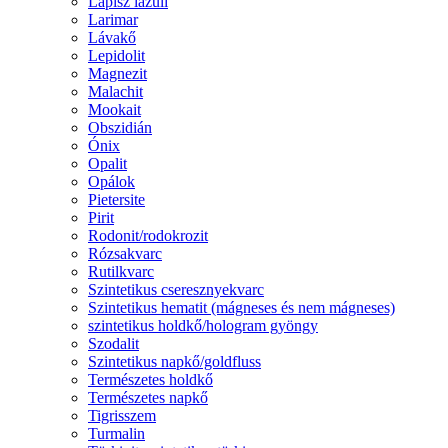
Lápisz lazuli
Larimar
Lávakő
Lepidolit
Magnezit
Malachit
Mookait
Obszidián
Ónix
Opalit
Opálok
Pietersite
Pirit
Rodonit/rodokrozit
Rózsakvarc
Rutilkvarc
Szintetikus cseresznyekvarc
Szintetikus hematit (mágneses és nem mágneses)
szintetikus holdkő/hologram gyöngy
Szodalit
Szintetikus napkő/goldfluss
Természetes holdkő
Természetes napkő
Tigrisszem
Turmalin