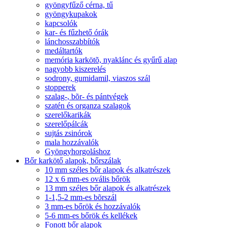
gyöngyfűző cérna, tű
gyöngykupakok
kapcsolók
kar- és fűzhető órák
lánchosszabbítók
medáltartók
memória karkötõ, nyaklánc és gyűrű alap
nagyobb kiszerelés
sodrony, gumidamil, viaszos szál
stopperek
szalag-, bõr- és pántvégek
szatén és organza szalagok
szerelőkarikák
szerelőpálcák
sujtás zsinórok
mala hozzávalók
Gyöngyhorgoláshoz
Bőr karkötő alapok, bőrszálak
10 mm széles bőr alapok és alkatrészek
12 x 6 mm-es ovális bőrök
13 mm széles bőr alapok és alkatrészek
1-1,5-2 mm-es bõrszál
3 mm-es bőrök és hozzávalók
5-6 mm-es bőrök és kellékek
Fonott bőr alapok