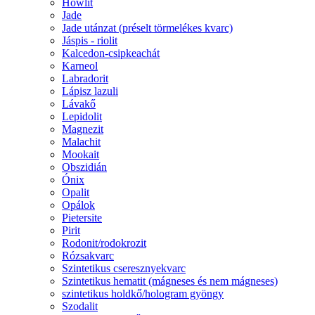
Howlit
Jade
Jade utánzat (préselt törmelékes kvarc)
Jáspis - riolit
Kalcedon-csipkeachát
Karneol
Labradorit
Lápisz lazuli
Lávakő
Lepidolit
Magnezit
Malachit
Mookait
Obszidián
Ónix
Opalit
Opálok
Pietersite
Pirit
Rodonit/rodokrozit
Rózsakvarc
Szintetikus cseresznyekvarc
Szintetikus hematit (mágneses és nem mágneses)
szintetikus holdkő/hologram gyöngy
Szodalit