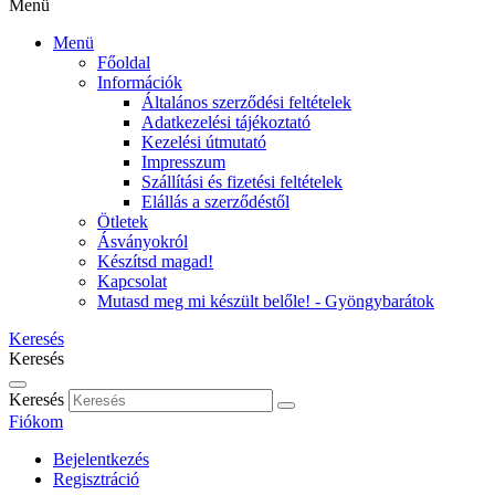
Menü
Menü
Főoldal
Információk
Általános szerződési feltételek
Adatkezelési tájékoztató
Kezelési útmutató
Impresszum
Szállítási és fizetési feltételek
Elállás a szerződéstől
Ötletek
Ásványokról
Készítsd magad!
Kapcsolat
Mutasd meg mi készült belőle! - Gyöngybarátok
Keresés
Keresés
Keresés
Fiókom
Bejelentkezés
Regisztráció