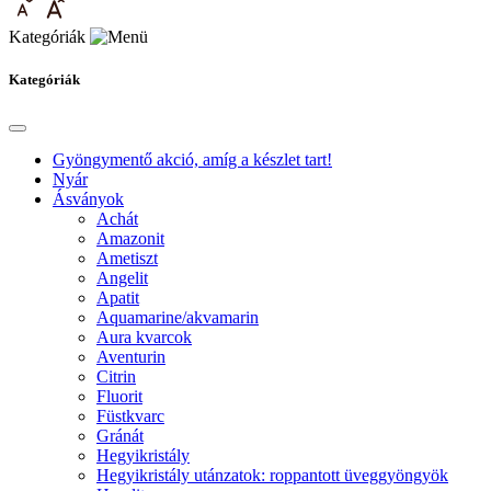
Kategóriák
Kategóriák
Gyöngymentő akció, amíg a készlet tart!
Nyár
Ásványok
Achát
Amazonit
Ametiszt
Angelit
Apatit
Aquamarine/akvamarin
Aura kvarcok
Aventurin
Citrin
Fluorit
Füstkvarc
Gránát
Hegyikristály
Hegyikristály utánzatok: roppantott üveggyöngyök