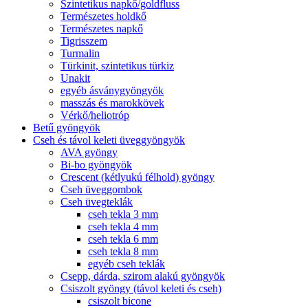
Szintetikus napkő/goldfluss
Természetes holdkő
Természetes napkő
Tigrisszem
Turmalin
Türkinit, szintetikus türkiz
Unakit
egyéb ásványgyöngyök
masszás és marokkövek
Vérkő/heliotróp
Betű gyöngyök
Cseh és távol keleti üveggyöngyök
AVA gyöngy
Bi-bo gyöngyök
Crescent (kétlyukú félhold) gyöngy
Cseh üveggombok
Cseh üvegteklák
cseh tekla 3 mm
cseh tekla 4 mm
cseh tekla 6 mm
cseh tekla 8 mm
egyéb cseh teklák
Csepp, dárda, szirom alakú gyöngyök
Csiszolt gyöngy (távol keleti és cseh)
csiszolt bicone