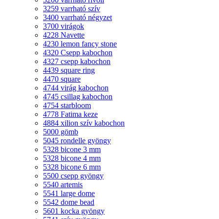
3259 varrható szív
3400 varrható négyzet
3700 virágok
4228 Navette
4230 lemon fancy stone
4320 Csepp kabochon
4327 csepp kabochon
4439 square ring
4470 square
4744 virág kabochon
4745 csillag kabochon
4754 starbloom
4778 Fatima keze
4884 xilion szív kabochon
5000 gömb
5045 rondelle gyöngy
5328 bicone 3 mm
5328 bicone 4 mm
5328 bicone 6 mm
5500 csepp gyöngy
5540 artemis
5541 large dome
5542 dome bead
5601 kocka gyöngy