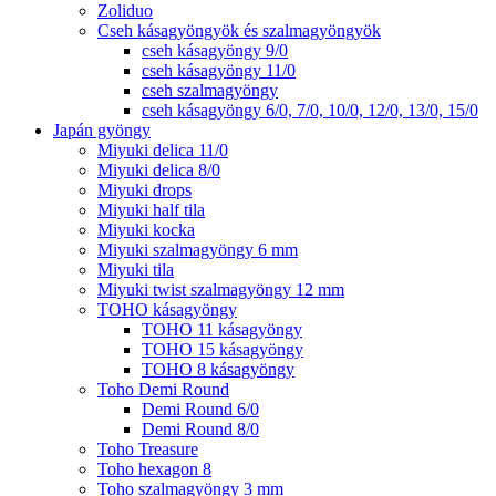
Zoliduo
Cseh kásagyöngyök és szalmagyöngyök
cseh kásagyöngy 9/0
cseh kásagyöngy 11/0
cseh szalmagyöngy
cseh kásagyöngy 6/0, 7/0, 10/0, 12/0, 13/0, 15/0
Japán gyöngy
Miyuki delica 11/0
Miyuki delica 8/0
Miyuki drops
Miyuki half tila
Miyuki kocka
Miyuki szalmagyöngy 6 mm
Miyuki tila
Miyuki twist szalmagyöngy 12 mm
TOHO kásagyöngy
TOHO 11 kásagyöngy
TOHO 15 kásagyöngy
TOHO 8 kásagyöngy
Toho Demi Round
Demi Round 6/0
Demi Round 8/0
Toho Treasure
Toho hexagon 8
Toho szalmagyöngy 3 mm