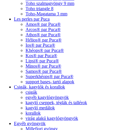
Toho szalmagyöngy 9 mm
Toho triangle 8
Toho-Magatama 3 mm
Les perles par Puca
Amos® par Puca®
Arcos® par Puca®
Athos® par Puca®
Hélios® par Puca®
Ios® par Puca®
Khéops® par Puca®
Kos® par Puca®
Lipsi® par Puca®
Minos® par Puca®
Samos® par Puca®
Superkhéops® par Puca®
support bases- tartó alapok
Csigák, kagylók és korallok
csigák
egyéb kagylógyöngyök
kagyló cseppek, téglák és tallérok
kagyló medálok
korallok
virág alakú kagylógyöngyök
Egyéb gyöngyök
Millefiori gyöngy