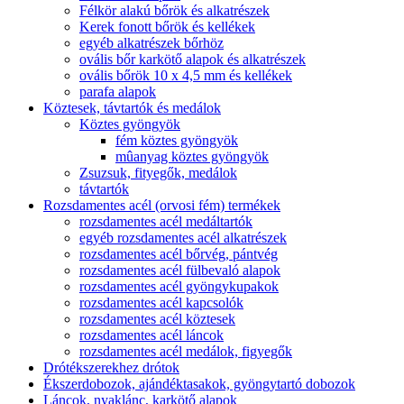
Félkör alakú bőrök és alkatrészek
Kerek fonott bőrök és kellékek
egyéb alkatrészek bőrhöz
ovális bőr karkötő alapok és alkatrészek
ovális bőrök 10 x 4,5 mm és kellékek
parafa alapok
Köztesek, távtartók és medálok
Köztes gyöngyök
fém köztes gyöngyök
mûanyag köztes gyöngyök
Zsuzsuk, fityegők, medálok
távtartók
Rozsdamentes acél (orvosi fém) termékek
rozsdamentes acél medáltartók
egyéb rozsdamentes acél alkatrészek
rozsdamentes acél bőrvég, pántvég
rozsdamentes acél fülbevaló alapok
rozsdamentes acél gyöngykupakok
rozsdamentes acél kapcsolók
rozsdamentes acél köztesek
rozsdamentes acél láncok
rozsdamentes acél medálok, figyegők
Drótékszerekhez drótok
Ékszerdobozok, ajándéktasakok, gyöngytartó dobozok
Láncok, nyaklánc, karkötő alapok