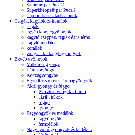
Samos® par Puca®
Superkhéops® par Puca®
support bases- tartó alapok
Csigák, kagylók és korallok
csigák
egyéb kagylógyöngyök
kagyló cseppek, téglák és tallérok
kagyló medálok
korallok
virág alakú kagylógyöngyök
Egyéb gyöngyök
Millefiori gyöngy
Lámpagyöngy
Kockagyöngyök
Egyedi kézműves lámpagyöngyök
Akril gyöngy és függő
Pici akril virágok - 6 mm
akril virágok
függõ
gyöngy
Fagyöngyök és medálok
fagyöngyök
famedálok
Nagy lyukú gyöngyök és kellékek
Gyöngyök