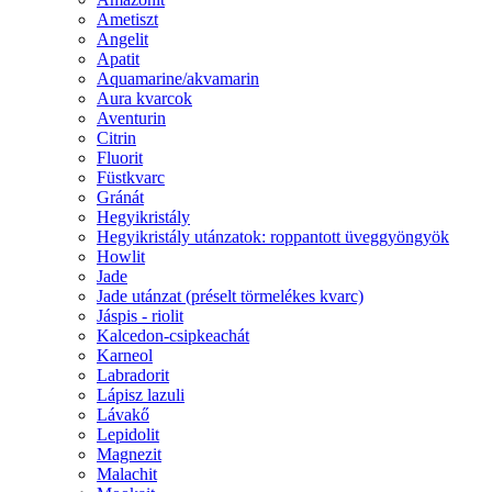
Ametiszt
Angelit
Apatit
Aquamarine/akvamarin
Aura kvarcok
Aventurin
Citrin
Fluorit
Füstkvarc
Gránát
Hegyikristály
Hegyikristály utánzatok: roppantott üveggyöngyök
Howlit
Jade
Jade utánzat (préselt törmelékes kvarc)
Jáspis - riolit
Kalcedon-csipkeachát
Karneol
Labradorit
Lápisz lazuli
Lávakő
Lepidolit
Magnezit
Malachit