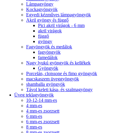
Lámpagyöngy
Kockagyöngyök
Egyedi kézműves lámpagyöngyök
Akril gyöngy és függő
Pici akril virágok - 6 mm
akril virágok
függõ
gyöngy
Fagyöngyök és medálok
fagyöngyök
famedálok
Nagy lyukú gyöngyök és kellékek
Gyöngyök
Porcelán, cloissone és fimo gyöngyök
macskaszem üveggyöngyök
shamballa gyöngyök
Távol keleti kása- és szalmagyöngy
Üveg teklagyöngyök
10-12-14 mm-es
4 mm-es
4 mm-es zsorzsett
6 mm-es
6 mm-es zsorzsett
8 mm-es
8 mm-es zsorzsett