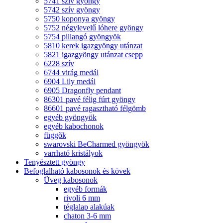
5741 szív gyöngy
5742 szív gyöngy
5750 koponya gyöngy
5752 négylevelű lóhere gyöngy
5754 pillangó gyöngyök
5810 kerek igazgyöngy utánzat
5821 igazgyöngy utánzat csepp
6228 szív
6744 virág medál
6904 Lily medál
6905 Dragonfly pendant
86301 pavé félig fúrt gyöngy
86601 pavé ragasztható félgömb
egyéb gyöngyök
egyéb kabochonok
függõk
swarovski BeCharmed gyöngyök
varrható kristályok
Tenyésztett gyöngy
Befoglalható kabosonok és kövek
Üveg kabosonok
egyéb formák
rivoli 6 mm
téglalap alakúak
chaton 3-6 mm