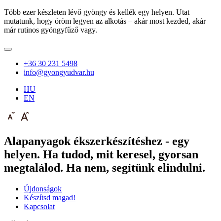
Több ezer készleten lévő gyöngy és kellék egy helyen. Utat
mutatunk, hogy öröm legyen az alkotás – akár most kezded, akár
már rutinos gyöngyfűző vagy.
+36 30 231 5498
info@gyongyudvar.hu
HU
EN
Alapanyagok ékszerkészítéshez - egy
helyen. Ha tudod, mit keresel, gyorsan
megtalálod. Ha nem, segítünk elindulni.
Újdonságok
Készítsd magad!
Kapcsolat