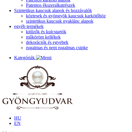
Patentos ékszeralkatrészek
Szintetikus kaucsuk alapok és hozzávalók
köztesek és gyöngyök kaucsuk karkötőhöz
szintetikus kaucsuk nyaklánc alapok
egyéb termékek
kitűzők és kulcstartók
műköröm kellékek
dekorációk és egyebek
rugalmas és nem rugalmas csipke
Kategóriák
HU
EN