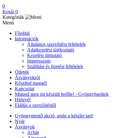
0
Kosár
0
Kategóriák
Menü
Főoldal
Információk
Általános szerződési feltételek
Adatkezelési tájékoztató
Kezelési útmutató
Impresszum
Szállítási és fizetési feltételek
Ötletek
Ásványokról
Készítsd magad!
Kapcsolat
Mutasd meg mi készült belőle! - Gyöngybarátok
Hírlevél
Elállás a szerződéstől
Gyöngymentő akció, amíg a készlet tart!
Nyár
Ásványok
Achát
Amazonit