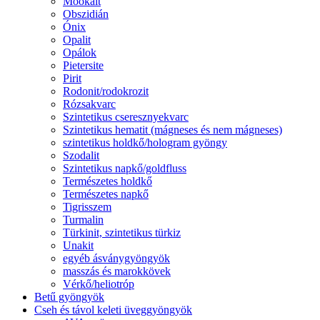
Mookait
Obszidián
Ónix
Opalit
Opálok
Pietersite
Pirit
Rodonit/rodokrozit
Rózsakvarc
Szintetikus cseresznyekvarc
Szintetikus hematit (mágneses és nem mágneses)
szintetikus holdkő/hologram gyöngy
Szodalit
Szintetikus napkő/goldfluss
Természetes holdkő
Természetes napkő
Tigrisszem
Turmalin
Türkinit, szintetikus türkiz
Unakit
egyéb ásványgyöngyök
masszás és marokkövek
Vérkő/heliotróp
Betű gyöngyök
Cseh és távol keleti üveggyöngyök