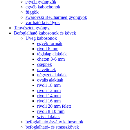
egyéb gyöngyök
egyéb kabochonok
függõk
swarovski BeCharmed gyöngyök
varrható kristályok
Tenyésztett gyöngy
Befoglalható kabosonok és kövek
Üveg kabosonok
egyéb formák
rivoli 6 mm
téglalap alakúak
chaton 3-6 mm
cseppek
navette-ek
négyzet alakúak
ovális alakúak
rivoli 18 mm
rivoli 12 mm
rivoli 14 mm
rivoli 16 mm
rivoli 20 mm felett
rivoli 8-10 mm
szív alakúak
befoglalható ásvány kabosonok
befoglalható- és strasszkövek