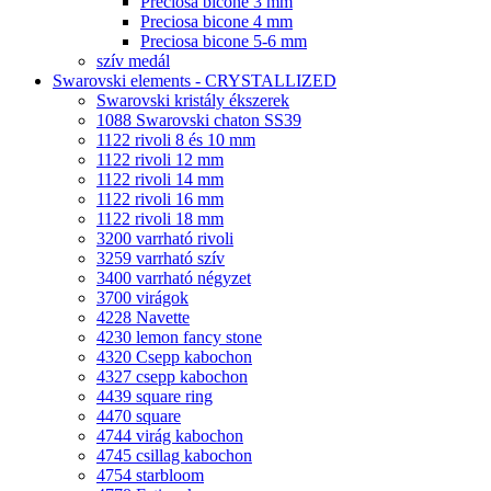
Preciosa bicone 3 mm
Preciosa bicone 4 mm
Preciosa bicone 5-6 mm
szív medál
Swarovski elements - CRYSTALLIZED
Swarovski kristály ékszerek
1088 Swarovski chaton SS39
1122 rivoli 8 és 10 mm
1122 rivoli 12 mm
1122 rivoli 14 mm
1122 rivoli 16 mm
1122 rivoli 18 mm
3200 varrható rivoli
3259 varrható szív
3400 varrható négyzet
3700 virágok
4228 Navette
4230 lemon fancy stone
4320 Csepp kabochon
4327 csepp kabochon
4439 square ring
4470 square
4744 virág kabochon
4745 csillag kabochon
4754 starbloom