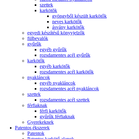
szettek
karkötõk
gyöngyből készült karkötők
neves karkötők
ásvány karkötők
egyedi készítésű könyvjelzők
fülbevalók
gyűrűk
egyéb gyűrűk
rozsdamentes acél gyűrűk
karkötők
egyéb karkötők
rozsdamentes acél karkötők
nyakláncok
egyéb nyakláncok
rozsdamentes acél nyakláncok
szettek
rozsdamentes acél szettek
férfiaknak
férfi karkötők
gyűrűk férfiaknak
Gyerekeknek
Patentos ékszerek
Patentok
Patentos karkötő alapok