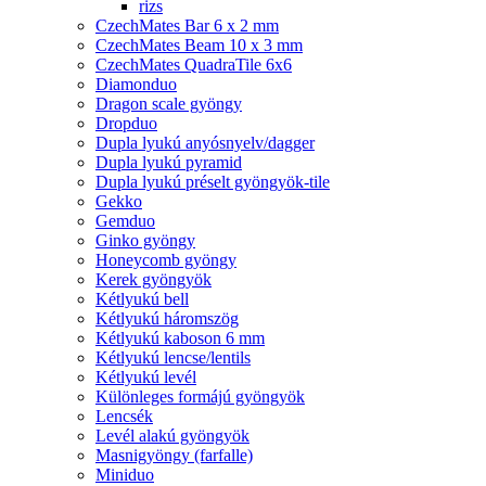
rizs
CzechMates Bar 6 x 2 mm
CzechMates Beam 10 x 3 mm
CzechMates QuadraTile 6x6
Diamonduo
Dragon scale gyöngy
Dropduo
Dupla lyukú anyósnyelv/dagger
Dupla lyukú pyramid
Dupla lyukú préselt gyöngyök-tile
Gekko
Gemduo
Ginko gyöngy
Honeycomb gyöngy
Kerek gyöngyök
Kétlyukú bell
Kétlyukú háromszög
Kétlyukú kaboson 6 mm
Kétlyukú lencse/lentils
Kétlyukú levél
Különleges formájú gyöngyök
Lencsék
Levél alakú gyöngyök
Masnigyöngy (farfalle)
Miniduo