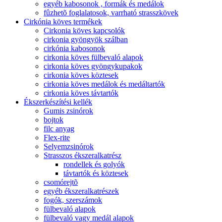
egyéb kabosonok , formák és medálok
fûzhetõ foglalatosok, varrható strasszkövek
Cirkónia köves termékek
Cirkonia köves kapcsolók
cirkonia gyöngyök szálban
cirkónia kabosonok
cirkonia köves fülbevaló alapok
cirkonia köves gyöngykupakok
cirkonia köves köztesek
cirkonia köves medálok és medáltartók
cirkonia köves távtartók
Ékszerkészítési kellék
Gumis zsinórok
bojtok
filc anyag
Flex-rite
Selyemzsinórok
Strasszos ékszeralkatrész
rondellek és golyók
távtartók és köztesek
csomórejtõ
egyéb ékszeralkatrészek
fogók, szerszámok
fülbevaló alapok
fülbevaló vagy medál alapok