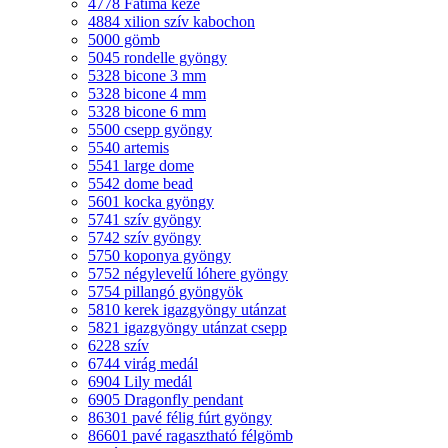
4778 Fatima keze
4884 xilion szív kabochon
5000 gömb
5045 rondelle gyöngy
5328 bicone 3 mm
5328 bicone 4 mm
5328 bicone 6 mm
5500 csepp gyöngy
5540 artemis
5541 large dome
5542 dome bead
5601 kocka gyöngy
5741 szív gyöngy
5742 szív gyöngy
5750 koponya gyöngy
5752 négylevelű lóhere gyöngy
5754 pillangó gyöngyök
5810 kerek igazgyöngy utánzat
5821 igazgyöngy utánzat csepp
6228 szív
6744 virág medál
6904 Lily medál
6905 Dragonfly pendant
86301 pavé félig fúrt gyöngy
86601 pavé ragasztható félgömb