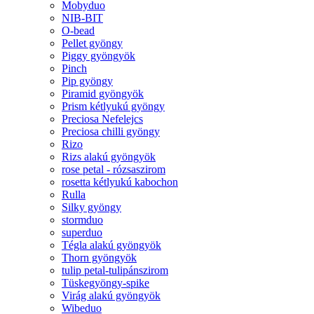
Mobyduo
NIB-BIT
O-bead
Pellet gyöngy
Piggy gyöngyök
Pinch
Pip gyöngy
Piramid gyöngyök
Prism kétlyukú gyöngy
Preciosa Nefelejcs
Preciosa chilli gyöngy
Rizo
Rizs alakú gyöngyök
rose petal - rózsaszirom
rosetta kétlyukú kabochon
Rulla
Silky gyöngy
stormduo
superduo
Tégla alakú gyöngyök
Thorn gyöngyök
tulip petal-tulipánszirom
Tüskegyöngy-spike
Virág alakú gyöngyök
Wibeduo