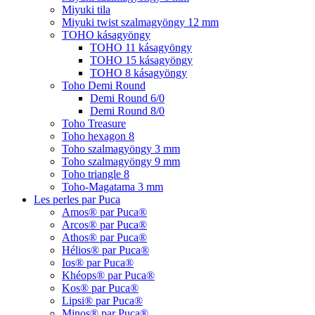
Miyuki tila
Miyuki twist szalmagyöngy 12 mm
TOHO kásagyöngy
TOHO 11 kásagyöngy
TOHO 15 kásagyöngy
TOHO 8 kásagyöngy
Toho Demi Round
Demi Round 6/0
Demi Round 8/0
Toho Treasure
Toho hexagon 8
Toho szalmagyöngy 3 mm
Toho szalmagyöngy 9 mm
Toho triangle 8
Toho-Magatama 3 mm
Les perles par Puca
Amos® par Puca®
Arcos® par Puca®
Athos® par Puca®
Hélios® par Puca®
Ios® par Puca®
Khéops® par Puca®
Kos® par Puca®
Lipsi® par Puca®
Minos® par Puca®