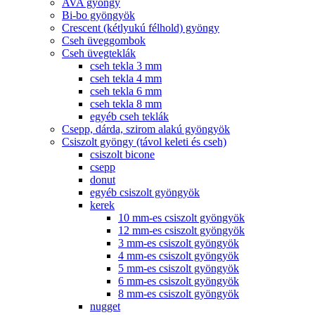
AVA gyöngy
Bi-bo gyöngyök
Crescent (kétlyukú félhold) gyöngy
Cseh üveggombok
Cseh üvegteklák
cseh tekla 3 mm
cseh tekla 4 mm
cseh tekla 6 mm
cseh tekla 8 mm
egyéb cseh teklák
Csepp, dárda, szirom alakú gyöngyök
Csiszolt gyöngy (távol keleti és cseh)
csiszolt bicone
csepp
donut
egyéb csiszolt gyöngyök
kerek
10 mm-es csiszolt gyöngyök
12 mm-es csiszolt gyöngyök
3 mm-es csiszolt gyöngyök
4 mm-es csiszolt gyöngyök
5 mm-es csiszolt gyöngyök
6 mm-es csiszolt gyöngyök
8 mm-es csiszolt gyöngyök
nugget