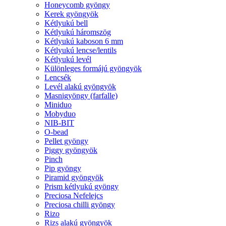
Honeycomb gyöngy
Kerek gyöngyök
Kétlyukú bell
Kétlyukú háromszög
Kétlyukú kaboson 6 mm
Kétlyukú lencse/lentils
Kétlyukú levél
Különleges formájú gyöngyök
Lencsék
Levél alakú gyöngyök
Masnigyöngy (farfalle)
Miniduo
Mobyduo
NIB-BIT
O-bead
Pellet gyöngy
Piggy gyöngyök
Pinch
Pip gyöngy
Piramid gyöngyök
Prism kétlyukú gyöngy
Preciosa Nefelejcs
Preciosa chilli gyöngy
Rizo
Rizs alakú gyöngyök