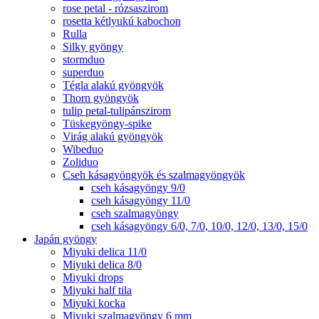
rose petal - rózsaszirom
rosetta kétlyukú kabochon
Rulla
Silky gyöngy
stormduo
superduo
Tégla alakú gyöngyök
Thorn gyöngyök
tulip petal-tulipánszirom
Tüskegyöngy-spike
Virág alakú gyöngyök
Wibeduo
Zoliduo
Cseh kásagyöngyök és szalmagyöngyök
cseh kásagyöngy 9/0
cseh kásagyöngy 11/0
cseh szalmagyöngy
cseh kásagyöngy 6/0, 7/0, 10/0, 12/0, 13/0, 15/0
Japán gyöngy
Miyuki delica 11/0
Miyuki delica 8/0
Miyuki drops
Miyuki half tila
Miyuki kocka
Miyuki szalmagyöngy 6 mm