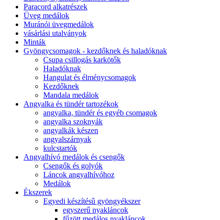
Paracord alkatrészek
Üveg medálok
Muránói üvegmedálok
vásárlási utalványok
Minták
Gyöngycsomagok - kezdőknek és haladóknak
Csupa csillogás karkötők
Haladóknak
Hangulat és élménycsomagok
Kezdőknek
Mandala medálok
Angyalka és tündér tartozékok
angyalka, tündér és egyéb csomagok
angyalka szoknyák
angyalkák készen
angyalszárnyak
kulcstartók
Angyalhívó medálok és csengők
Csengők és golyók
Láncok angyalhívóhoz
Medálok
Ékszerek
Egyedi készítésû gyöngyékszer
egyszerű nyakláncok
fűzött medálos nyakláncok