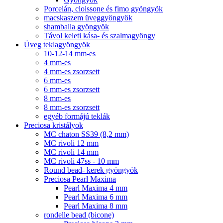
Porcelán, cloissone és fimo gyöngyök
macskaszem üveggyöngyök
shamballa gyöngyök
Távol keleti kása- és szalmagyöngy
Üveg teklagyöngyök
10-12-14 mm-es
4 mm-es
4 mm-es zsorzsett
6 mm-es
6 mm-es zsorzsett
8 mm-es
8 mm-es zsorzsett
egyéb formájú teklák
Preciosa kristályok
MC chaton SS39 (8,2 mm)
MC rivoli 12 mm
MC rivoli 14 mm
MC rivoli 47ss - 10 mm
Round bead- kerek gyöngyök
Preciosa Pearl Maxima
Pearl Maxima 4 mm
Pearl Maxima 6 mm
Pearl Maxima 8 mm
rondelle bead (bicone)