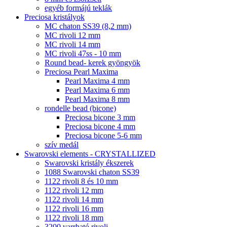
egyéb formájú teklák
Preciosa kristályok
MC chaton SS39 (8,2 mm)
MC rivoli 12 mm
MC rivoli 14 mm
MC rivoli 47ss - 10 mm
Round bead- kerek gyöngyök
Preciosa Pearl Maxima
Pearl Maxima 4 mm
Pearl Maxima 6 mm
Pearl Maxima 8 mm
rondelle bead (bicone)
Preciosa bicone 3 mm
Preciosa bicone 4 mm
Preciosa bicone 5-6 mm
szív medál
Swarovski elements - CRYSTALLIZED
Swarovski kristály ékszerek
1088 Swarovski chaton SS39
1122 rivoli 8 és 10 mm
1122 rivoli 12 mm
1122 rivoli 14 mm
1122 rivoli 16 mm
1122 rivoli 18 mm
3200 varrható rivoli