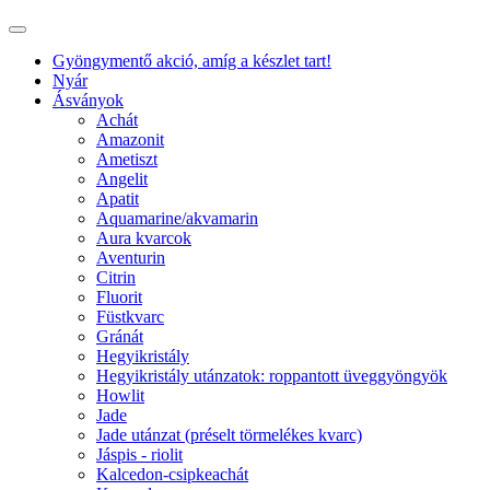
Gyöngymentő akció, amíg a készlet tart!
Nyár
Ásványok
Achát
Amazonit
Ametiszt
Angelit
Apatit
Aquamarine/akvamarin
Aura kvarcok
Aventurin
Citrin
Fluorit
Füstkvarc
Gránát
Hegyikristály
Hegyikristály utánzatok: roppantott üveggyöngyök
Howlit
Jade
Jade utánzat (préselt törmelékes kvarc)
Jáspis - riolit
Kalcedon-csipkeachát