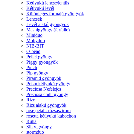
Kétlyukú lencse/lentils
Kétlyukú levél
Különleges formájú gyöngyök
Lencsék
Levél alakú gyöngyök
Masnigyöngy (farfalle)
Miniduo
Mobyduo
NIB-BIT
O-bead
Pellet gyöngy
Piggy gyöngyök
Pinch
Pip gyöngy
Piramid gyöngyök
Prism kétlyukú gyöngy
Preciosa Nefelejcs
Preciosa chilli gyöngy
Rizo
Rizs alakú gyöngyök
rose petal - rózsaszirom
rosetta kétlyukú kabochon
Rulla
Silky gyöngy
stormduo