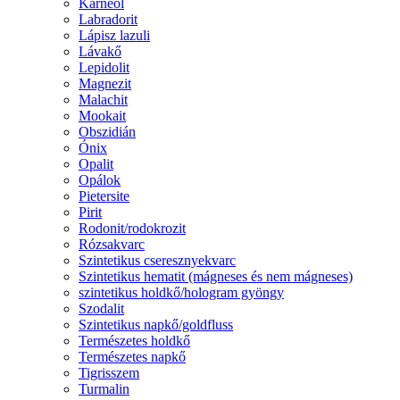
Karneol
Labradorit
Lápisz lazuli
Lávakő
Lepidolit
Magnezit
Malachit
Mookait
Obszidián
Ónix
Opalit
Opálok
Pietersite
Pirit
Rodonit/rodokrozit
Rózsakvarc
Szintetikus cseresznyekvarc
Szintetikus hematit (mágneses és nem mágneses)
szintetikus holdkő/hologram gyöngy
Szodalit
Szintetikus napkő/goldfluss
Természetes holdkő
Természetes napkő
Tigrisszem
Turmalin