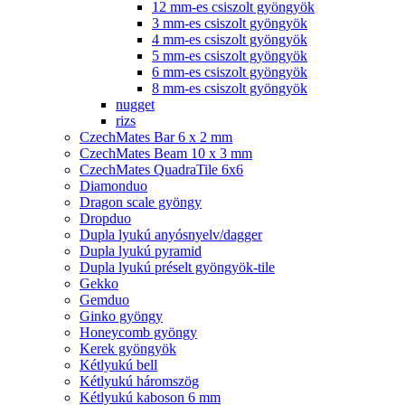
12 mm-es csiszolt gyöngyök
3 mm-es csiszolt gyöngyök
4 mm-es csiszolt gyöngyök
5 mm-es csiszolt gyöngyök
6 mm-es csiszolt gyöngyök
8 mm-es csiszolt gyöngyök
nugget
rizs
CzechMates Bar 6 x 2 mm
CzechMates Beam 10 x 3 mm
CzechMates QuadraTile 6x6
Diamonduo
Dragon scale gyöngy
Dropduo
Dupla lyukú anyósnyelv/dagger
Dupla lyukú pyramid
Dupla lyukú préselt gyöngyök-tile
Gekko
Gemduo
Ginko gyöngy
Honeycomb gyöngy
Kerek gyöngyök
Kétlyukú bell
Kétlyukú háromszög
Kétlyukú kaboson 6 mm