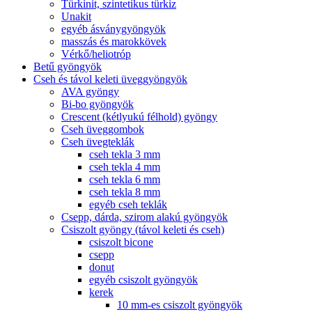
Türkinit, szintetikus türkiz
Unakit
egyéb ásványgyöngyök
masszás és marokkövek
Vérkő/heliotróp
Betű gyöngyök
Cseh és távol keleti üveggyöngyök
AVA gyöngy
Bi-bo gyöngyök
Crescent (kétlyukú félhold) gyöngy
Cseh üveggombok
Cseh üvegteklák
cseh tekla 3 mm
cseh tekla 4 mm
cseh tekla 6 mm
cseh tekla 8 mm
egyéb cseh teklák
Csepp, dárda, szirom alakú gyöngyök
Csiszolt gyöngy (távol keleti és cseh)
csiszolt bicone
csepp
donut
egyéb csiszolt gyöngyök
kerek
10 mm-es csiszolt gyöngyök