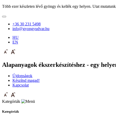
Több ezer készleten lévő gyöngy és kellék egy helyen. Utat mutatunk
+36 30 231 5498
info@gyongyudvar.hu
HU
EN
Alapanyagok ékszerkészítéshez - egy helyen
Újdonságok
Készítsd magad!
Kapcsolat
Kategóriák
Kategóriák