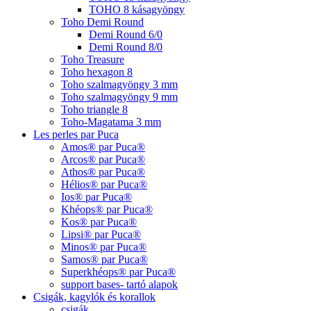
TOHO 8 kásagyöngy
Toho Demi Round
Demi Round 6/0
Demi Round 8/0
Toho Treasure
Toho hexagon 8
Toho szalmagyöngy 3 mm
Toho szalmagyöngy 9 mm
Toho triangle 8
Toho-Magatama 3 mm
Les perles par Puca
Amos® par Puca®
Arcos® par Puca®
Athos® par Puca®
Hélios® par Puca®
Ios® par Puca®
Khéops® par Puca®
Kos® par Puca®
Lipsi® par Puca®
Minos® par Puca®
Samos® par Puca®
Superkhéops® par Puca®
support bases- tartó alapok
Csigák, kagylók és korallok
csigák