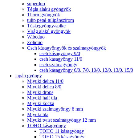
superduo
Tégla alakú gyöngyök
Thorn gyöngyök
tulip petal-tulipánszirom
Tüskegyöngy-spike
Virág alakú gyöngyök
Wibeduo
Zoliduo
Cseh kásagyöngyök és szalmagyöngyök
cseh kásagyöngy 9/0
cseh kásagyöngy 11/0
cseh szalmagyöngy
cseh kásagyöngy 6/0, 7/0, 10/0, 12/0, 13/0, 15/0
Japán gyöngy
Miyuki delica 11/0
Miyuki delica 8/0
Miyuki drops
Miyuki half tila
Miyuki kocka
Miyuki szalmagyöngy 6 mm
Miyuki tila
Miyuki twist szalmagyöngy 12 mm
TOHO kásagyöngy
TOHO 11 kásagyöngy
TOHO 15 kásagyöngy